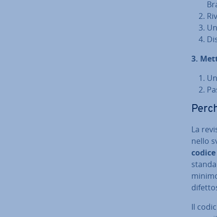
Br
Riv
Un
Di­
3. Mett
Un
Pa
Perch
La revi
nello s
codice 
standar
minimo
difetto
Il codi