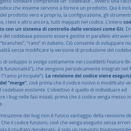
getto software comprende un “codebase”, ovvero una racco
 codice che insieme servono a fornire un prodotto. Qui è inclu
del prodotto vero e proprio, la con­fi­gu­ra­zio­ne, gli strumenti
o, i test e altro ancora, tutti mappati nel codice. L’intero
co
ito con un sistema di controllo delle versioni come Git
. D
i del codebase possono essere gestite in parallelo at­tra­ver­
 “branches”, “rami” in italiano. Ciò consente di svi­lup­pa­re n
na­li­tà senza mo­di­fi­ca­re la versione di pro­du­zio­ne del codeb
ro di sviluppo si svolge so­li­ta­men­te nei co­sid­det­ti Feature-
di fun­zio­na­li­tà”), che vengono pe­rio­di­ca­men­te integrati nel
(“ramo prin­ci­pa­le”).
La revisione del codice viene eseguit
del “merge”
, cioè prima che il codice nuovo o mo­di­fi­ca­to v
l codebase esistente. L’obiettivo è quello di in­di­vi­dua­re ed
re i bug nelle fasi iniziali, prima che il codice venga messo i
e.
i­mi­na­zio­ne dei bug non è l’unico vantaggio della revisione de
 Che il codice funzioni, cioè che venga eseguito senza errori
ga il risultato de­si­de­ra­to, è solo un requisito fon­da­men­ta­le