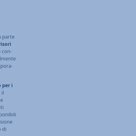
o
da parte
isori
le con­
l­men­te
­po­ra­
 per i
 il
me
ti
ni­bi­li
visione
o di