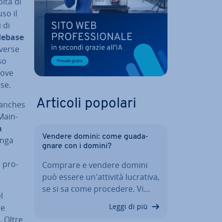
lta di
so il
 di
debase
iverse
so
uove
ase.
Articoli popolari
Branches
 Main-
a
Vendere domini: come gua­da­
enga
gna­re con i domini?
n pro­
Comprare e vendere domini
può essere un'at­ti­vi­tà lucrativa,
se si sa come procedere. Vi…
l
Leggi di più
 e
. Oltre