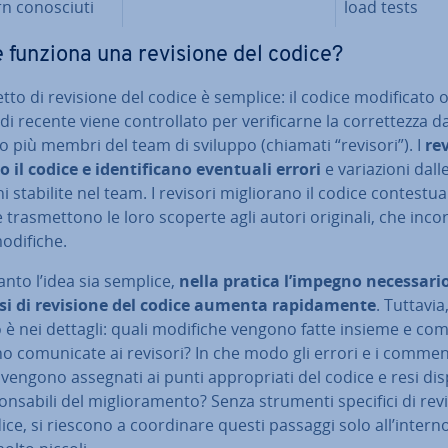
n co­no­sciu­ti
load tests
funziona una revisione del codice?
etto di revisione del codice è semplice: il codice mo­di­fi­ca­to 
di recente viene con­trol­la­to per ve­ri­fi­car­ne la cor­ret­tez­za 
o più membri del team di sviluppo (chiamati “revisori”). I
rev
 il codice e iden­ti­fi­ca­no eventuali errori
e va­ria­zio­ni dal
ni stabilite nel team. I revisori mi­glio­ra­no il codice con­te­stua
tra­smet­to­no le loro scoperte agli autori originali, che in­cor
odifiche.
nto l’idea sia semplice,
nella pratica l’impegno ne­ces­sa­rio
si di revisione del codice aumenta ra­pi­da­men­te
. Tuttavia,
 è nei dettagli: quali modifiche vengono fatte insieme e co
 co­mu­ni­ca­te ai revisori? In che modo gli errori e i commen
 vengono assegnati ai punti ap­pro­pria­ti del codice e resi di­spo­
pon­sa­bi­li del mi­glio­ra­men­to? Senza strumenti specifici di re
ice, si riescono a coor­di­na­re questi passaggi solo all’intern