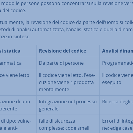
modo le persone possono con­cen­trar­si sulla revisione ver
 del codice.
­tual­men­te, la revisione del codice da parte dell’uomo si col
odi di analisi au­to­ma­tiz­za­ta, l’analisi statica e quella dinam
en­ze in sintesi:
si statica
Revisione del codice
Analisi dina
am­ma­ti­ca
Da parte di persone
Pro­gram­ma­ti
ice viene letto
Il codice viene letto, l’ese­
Il codice vien
cu­zio­ne viene ri­pro­dot­ta
eseguito
men­tal­men­te
ca­zio­ne di uno
In­te­gra­zio­ne nel processo
Ricerca degli 
coerente
generale
 di tipo; vul­ne­
falle di sicurezza
Errori di in­te­g
­tà e anti-
complesse; code smell
ne; edge cases