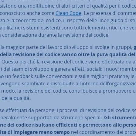
sistono una mol­ti­tu­di­ne di altri criteri di qualità per il codic
 co­no­sciu­to anche come
Clean Code
. La presenza di commen
za e la coerenza del codice, il rispetto delle linee guida di sti
­gra­bi­li­tà nei sistemi esistenti sono tutti elementi critici che 
n con­si­de­ra­zio­ne durante la revisione del codice.
la maggior parte del lavoro di sviluppo si svolge in gruppi,
g
 della revisione del codice vanno oltre la pura qualità del
. Questo perché la revisione del codice viene ef­fet­tua­ta da al
del team di sviluppo e genera effetti sociali: i nuovi membr
o un feedback sulle con­ven­zio­ni e sulle migliori pratiche, le
vengono scambiate e di­stri­bui­te all’interno dell’or­ga­niz­za­zio
modo, la revisione del codice con­tri­bui­sce a pro­muo­ve­re 
 della qualità.
e ef­fet­tua­ti da persone, i processi di revisione del codice 
­ne­ral­men­te sup­por­ta­ti da strumenti speciali.
Gli strumenti
ne del codice risultano ef­fi­cien­ti e per­met­to­no alle pers
lte di impiegare meno tempo
nel coor­di­na­men­to dei proce