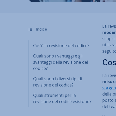
La revi
Indice
moder
scoprir
uti­liz
Cos’è la revisione del codice?
seguito
Quali sono i vantaggi e gli
Cos
svantaggi della revisione del
codice?
La revi
Quali sono i diversi tipi di
misura
revisione del codice?
sorgen
della p
Quali strumenti per la
po­sto
revisione del codice esistono?
del tea