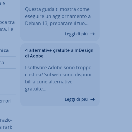
a e
Questa guida ti mostra come
eseguire un ag­gior­na­men­to a
loca tra
Debian 13, preparare il tuo…
ica. Le
Leggi di più
mica
4 al­ter­na­ti­ve gratuite a InDesign
di Adobe
­ca
I software Adobe sono troppo
e
costosi? Sul web sono di­spo­ni­
bi­li alcune al­ter­na­ti­ve
gratuite…
Leggi di più
errori
ra­zio­
 rari;