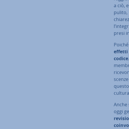
a ciò, e
pulito,
chiarez
l’in­te
presi i
Poiché 
effetti
codice
membri 
ricevon
scen­ze 
questo 
cultura
Anche s
oggi ge
revisio
coinvo