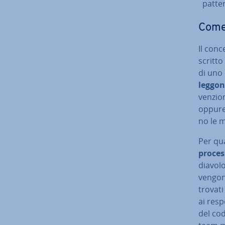
patter
Come 
Il conc
scritto 
di uno 
leggono
ven­zio­
oppure 
no le m
Per qua
proces
diavolo
vengono
trovati
ai re­s
del cod