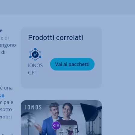
re
e di
Prodotti correlati
 vengono
 di
Vai ai pacchetti
IONOS
GPT
 è una
ce
i­pa­le
sot­to­
membri