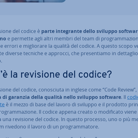
sione del codice è
parte in­te­gran­te dello sviluppo softwa
no
e permette agli altri membri del team di pro­gram­ma­zio­n
e errori e mi­glio­ra­re la qualità del codice. A questo scopo
­za­te diverse tecniche e approcci, che pre­sen­tia­mo in dettaglio
.
’è la revisione del codice?
sione del codice, co­no­sciu­ta in inglese come “Code Review”,
 di garanzia della qualità nello sviluppo software
. Il
codi
te
è il mezzo di base del lavoro di sviluppo e il prodotto prin­c
ro­gram­ma­zio­ne. Il codice appena creato o mo­di­fi­ca­to viene 
 a una revisione del codice. In questo processo, uno o più 
m rivedono il lavoro di un pro­gram­ma­to­re.