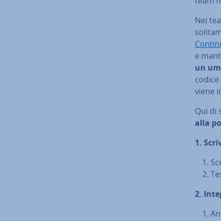
team m
Nei tea
so­li­t
Con­ti­n
e mant
un uman
codice 
viene i
Qui di
alla p
1. Scri
Sc
Te
2. Int
Ana