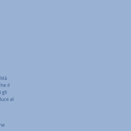
lità
he il
 gli
duce al
ene