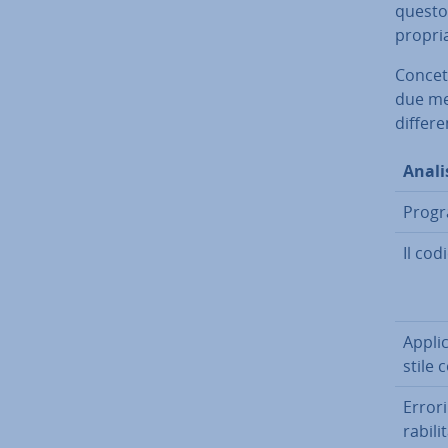
questo 
propria
Con­cet
due met
dif­fe­r
Anali
Pro­gr
Il cod
Ap­pli­
stile 
Errori
ra­bi­li