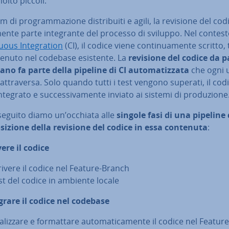
olto piccoli.
m di pro­gram­ma­zio­ne di­stri­bui­ti e agili, la revisione del cod
a­men­te parte in­te­gran­te del processo di sviluppo. Nel contest
uous In­te­gra­tion
(CI), il codice viene con­ti­nua­men­te scritto,
enuto nel codebase esistente. La
revisione del codice da p
o fa parte della pipeline di CI au­to­ma­tiz­za­ta
che ogni u
at­tra­ver­sa. Solo quando tutti i test vengono superati, il cod
ntegrato e suc­ces­si­va­men­te inviato ai sistemi di pro­du­zio­ne
 seguito diamo un’occhiata alle
singole fasi di una pipeline d
osizione della revisione del codice in essa contenuta
:
vere il codice
rivere il codice nel Feature-Branch
st del codice in ambiente locale
egrare il codice nel codebase
­liz­za­re e for­mat­ta­re au­to­ma­ti­ca­men­te il codice nel Feature