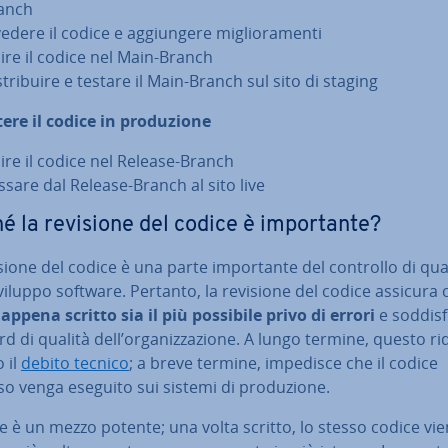
anch
edere il codice e ag­giun­ge­re mi­glio­ra­men­ti
ire il codice nel Main-Branch
stri­bui­re e testare il Main-Branch sul sito di staging
ere il codice in pro­du­zio­ne
ire il codice nel Release-Branch
ssare dal Release-Branch al sito live
é la revisione del codice è im­por­tan­te?
sione del codice è una parte im­por­tan­te del controllo di qua
viluppo software. Pertanto, la revisione del codice assicura c
appena scritto sia il più possibile privo di errori
e soddisfi
d di qualità dell’or­ga­niz­za­zio­ne. A lungo termine, questo ri
 il
debito tecnico
; a breve termine, impedisce che il codice
so venga eseguito sui sistemi di pro­du­zio­ne.
ce è un mezzo potente; una volta scritto, lo stesso codice vi