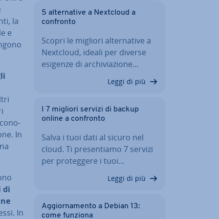
e
5 al­ter­na­ti­ve a Nextcloud a
ti, la
confronto
le e
Scopri le migliori al­ter­na­ti­ve a
vengono
Nextcloud, ideali per diverse
esigenze di ar­chi­via­zio­ne…
li
Leggi di più
tri
i
I 7 migliori servizi di backup
online a confronto
 co­no­
­ne. In
Salva i tuoi dati al sicuro nel
una
cloud. Ti pre­sen­tia­mo 7 servizi
per pro­teg­ge­re i tuoi…
sono
Leggi di più
 di
one
Ag­gior­na­men­to a Debian 13:
ssi. In
come funziona