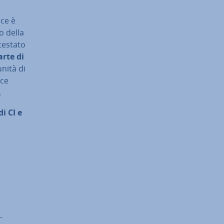
ice è
o della
 testato
arte di
nità di
ice
.
i CI e
-