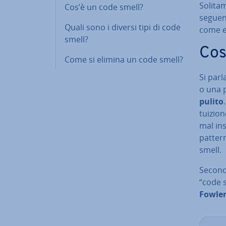
So­li­t
Cos’è un code smell?
seguent
Quali sono i diversi tipi di code
come eli
smell?
Cos
Come si elimina un code smell?
Si parl
o una p
pulito
tui­zio
mal in­
patter
smell.
Secondo
“code 
Fowler 