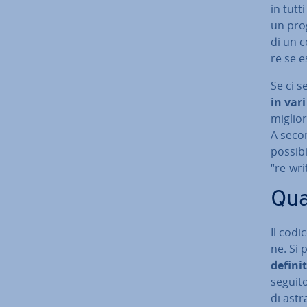
in tutt
un pro­
di un c
re se e
Se ci s
in var
mi­glio­
A secon
possibi
“re-wri
Qua
Il codi
ne. Si 
definit
seguito
di astra