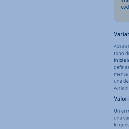
Vi a
cod
Variab
Alcuni 
to­no d
inizial
definit
men­te 
una de­f
variabi
Valori
Un erro
una vari
In ques