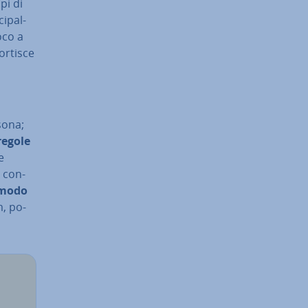
pi di
i­pal­
oco a
ortisce
sona;
regole
e
a con­
 modo
m, po­