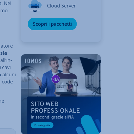
a. Nel
Cloud Server
a­mo
Scopri i pacchetti
a­to­re
 sia
all’in­
i cavi
o alcuni
n code
ne