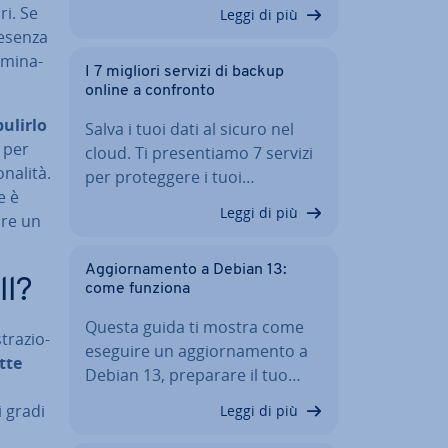
ri. Se
Leggi di più
resenza
­mi­na­
I 7 migliori servizi di backup
online a confronto
ulirlo
Salva i tuoi dati al sicuro nel
 per
cloud. Ti pre­sen­tia­mo 7 servizi
a­li­tà.
per pro­teg­ge­re i tuoi…
e è
Leggi di più
ire un
Ag­gior­na­men­to a Debian 13:
ll?
come funziona
Questa guida ti mostra come
tra­zio­
eseguire un ag­gior­na­men­to a
tte
Debian 13, preparare il tuo…
i gradi
Leggi di più