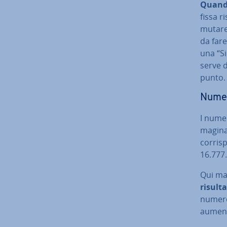
Quando
fissa r
mutare 
da far
una “Si
serve d
punto.
Numer
I nume
ma­gi­n
cor­ri­
16.777
Qui ma
risult
numero 
aumenta