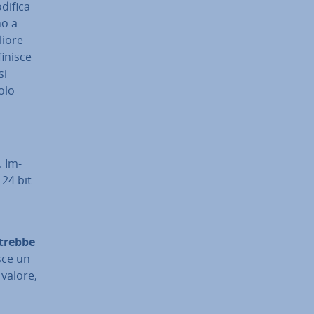
odifica
no a
liore
finisce
si
olo
. Im­
 24 bit
trebbe
sce un
 valore,