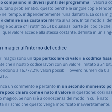
 compaiono in diversi punti del programma
, i valori a c
isultano pro­ble­ma­ti­ci, questo perché le singole copie tendo
nel tempo, in­di­pen­den­te­men­te l’una dall’altra. La cosa mig
e è
definire una costante
riferita al valore. In tal modo si de
ngle Source of Truth” (SSOT): qualsiasi parte del codice che 
i quel valore accede alla stessa costante, definita in un sing
i magici all’interno del codice
ri magici sono un
tipo par­ti­co­la­re di valori a codifica fissa
a­te che il nostro codice lavori con un valore limitato a 24 bit.
spon­do­no a 16.777.216 valori possibili, ovvero numeri da 0 a
.215.
nca un commento e pertanto
in un secondo momento po
are poco chiaro come è nato il valore
in questione: così na
magico. Se non si è a co­no­scen­za del modo in cui è nato il
 il rischio che questo venga mo­di­fi­ca­to inav­ver­ti­ta­men­te.