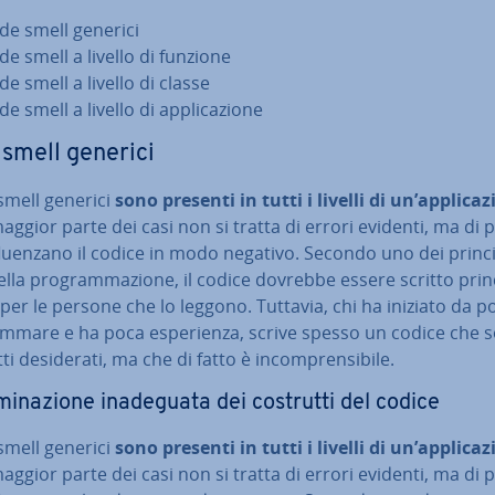
de smell generici
de smell a livello di funzione
de smell a livello di classe
e smell a livello di ap­pli­ca­zio­ne
smell generici
smell generici
sono presenti in tutti i livelli di un’ap­pli­ca­z
aggior parte dei casi non si tratta di errori evidenti, ma di 
fluen­za­no il codice in modo negativo. Secondo uno dei princi
lla pro­gram­ma­zio­ne, il codice dovrebbe essere scritto prin­c
per le persone che lo leggono. Tuttavia, chi ha iniziato da p
m­ma­re e ha poca espe­rien­za, scrive spesso un codice che s
tti de­si­de­ra­ti, ma che di fatto è in­com­pren­si­bi­le.
mi­na­zio­ne ina­de­gua­ta dei costrutti del codice
smell generici
sono presenti in tutti i livelli di un’ap­pli­ca­z
aggior parte dei casi non si tratta di errori evidenti, ma di 