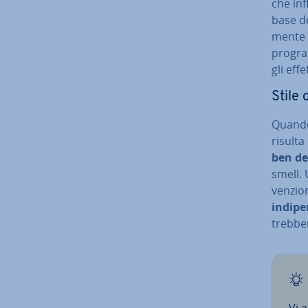
che in­
base de
men­te 
pro­gra
gli effe
Stile 
Quando 
risulta 
ben de
smell. 
ven­zio
in­di­p
treb­be