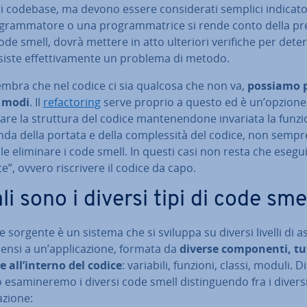
i i codebase, ma devono essere con­si­de­ra­ti semplici in­di­ca­to­
gram­ma­to­re o una pro­gram­ma­tri­ce si rende conto della p
ode smell, dovrà mettere in atto ulteriori verifiche per de­ter
siste ef­fet­ti­va­men­te un problema di metodo.
embra che nel codice ci sia qualcosa che non va,
possiamo p
i modi
. Il
re­fac­to­ring
serve proprio a questo ed è un’opzione
ra­re la struttura del codice man­te­nen­do­ne invariata la fun­zio­n
da della portata e della com­ples­si­tà del codice, non sempr
le eliminare i code smell. In questi casi non resta che esegu
te”, ovvero ri­scri­ve­re il codice da capo.
li sono i diversi tipi di code sme
ce sorgente è un sistema che si sviluppa su diversi livelli di as
pensi a un’ap­pli­ca­zio­ne, formata da
diverse com­po­nen­ti, tu
e all’interno del codice
: variabili, funzioni, classi, moduli. Di
 esa­mi­ne­re­mo i diversi code smell di­stin­guen­do fra i divers
­zio­ne: