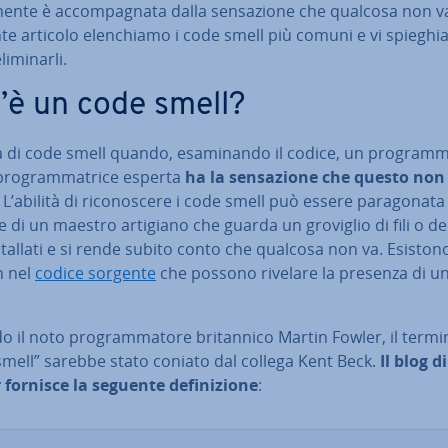
a­men­te è ac­com­pa­gna­ta dalla sen­sa­zio­ne che qualcosa non v
e articolo elen­chia­mo i code smell più comuni e vi spie­ghi
­mi­nar­li.
’è un code smell?
a di code smell quando, esa­mi­nan­do il codice, un pro­gram­m
ro­gram­ma­tri­ce esperta
ha la sen­sa­zio­ne che questo non
. L’abilità di ri­co­no­sce­re i code smell può essere pa­ra­go­na­ta 
­ne di un maestro artigiano che guarda un groviglio di fili o de
stal­la­ti e si rende subito conto che qualcosa non va. Esiston
n nel
codice sorgente
che possono rivelare la presenza di u
 il noto pro­gram­ma­to­re bri­tan­ni­co Martin Fowler, il termi
smell” sarebbe stato coniato dal collega Kent Beck.
Il blog di
fornisce la seguente de­fi­ni­zio­ne
: