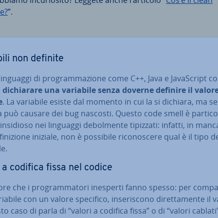
bbiamo in­cu­rio­si­to? Leggete anche l’articolo “
Cos’è il clean
e?
”.
ili non definite
linguaggi di pro­gram­ma­zio­ne come C++, Java e Ja­va­Script co
i
di­chia­ra­re una variabile senza doverne definire il valor
e
. La variabile esiste dal momento in cui la si dichiara, ma s
a può causare dei bug nascosti. Questo code smell è par­ti­co­
insidioso nei linguaggi de­bol­men­te tipizzati: infatti, in man
i­ni­zio­ne iniziale, non è possibile ri­co­no­sce­re qual è il tipo d
le.
 a codifica fissa nel codice
re che i pro­gram­ma­to­ri inesperti fanno spesso: per comp
abile con un valore specifico, in­se­ri­sco­no di­ret­ta­men­te il 
to caso di parla di “valori a codifica fissa” o di “valori cablati