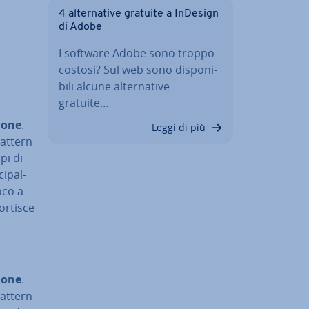
4 al­ter­na­ti­ve gratuite a InDesign
di Adobe
I software Adobe sono troppo
costosi? Sul web sono di­spo­ni­
bi­li alcune al­ter­na­ti­ve
gratuite…
io­ne
.
Leggi di più
pattern
pi di
i­pal­
oco a
ortisce
io­ne
.
pattern