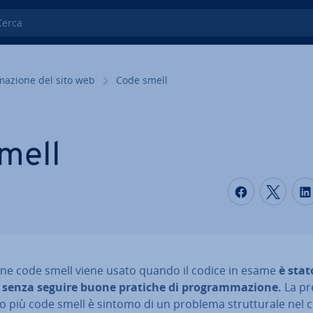
ca
ma­zio­ne del sito web
Code smell
mell
S
Condividi
Condi
mine code smell viene usato quando il codice in esame
è stat
o senza seguire buone pratiche di pro­gram­ma­zio­ne.
La pr
o più code smell è sintomo di un problema strut­tu­ra­le nel 