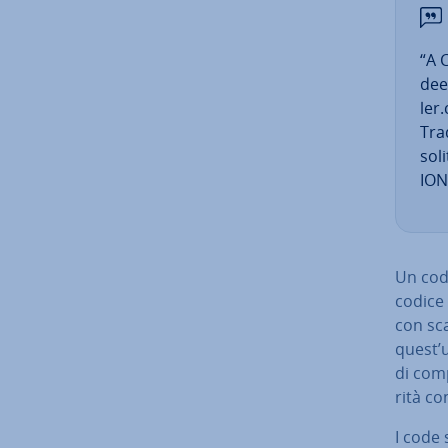
“A C
dee
ler
Tra­
sol
ION
Un cod
codice 
con sca
quest’u
di com­
ri­tà c
I code