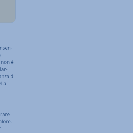
n­sen­
e
e non è
lar­
canza di
ella
arare
valore.
”.