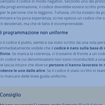
fluen­za­no il codice in modo negativo. Secondo uno dei princi
lla pro­gram­ma­zio­ne, il codice dovrebbe essere scritto prin­c
per le persone che lo leggono. Tuttavia, chi ha iniziato da p
m­ma­re e ha poca espe­rien­za, scrive spesso un codice che s
tti de­si­de­ra­ti, ma che di fatto è in­com­pren­si­bi­le.
di pro­gram­ma­zio­ne non uniforme
il codice è pulito, sembra sia stato scritto da una sola per
im­me­dia­ta­men­te visibile che il
codice è nato sulla base di 
finite
. Se manca la coerenza, ci troviamo di fronte a un cod
Un codice le cui de­no­mi­na­zio­ni non sono ri­con­du­ci­bi­li a un
­ne lascia intuire che diverse
persone ci hanno lavorato in
en­den­te le une dalle altre
. Se il codice è stato scritto in tea
­ro mancare delle linee guida uniformi.
Consiglio