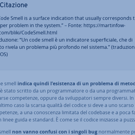
Citazione
ode Smell is a surface in­di­ca­tion that usually cor­re­sponds 
per problem in the system.” – Fonte: https://mar­tin­fo­w­
.com/bliki/CodeSmell.html
du­zio­ne: “Un code smell è un in­di­ca­to­re su­per­fi­cia­le, che di
ito rivela un problema più profondo nel sistema.” (tra­du­zio­n
OS)
e smell
indica quindi l’esistenza di un problema di meto
è stato scritto da un pro­gram­ma­to­re o da una pro­gram­ma­t
rse com­pe­ten­ze, oppure da svi­lup­pa­to­ri sempre diversi. In
ltimo caso la scarsa qualità del codice si deve a uno scarso l
pe­ten­ze, a una co­no­scen­za limitata del codebase e a poca fa­
on linee guida e standard. È come se il codice iniziasse a puzz
 smell
non vanno confusi con i singoli bug
nor­mal­men­te p