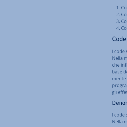
Co
Co
Co
Cod
Code 
I code 
Nella m
che in­
base de
men­te 
pro­gra
gli effe
De­no­
I code 
Nella m