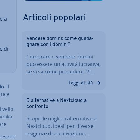
Articoli popolari
to a
Vendere domini: come gua­da­
gna­re con i domini?
e di
Comprare e vendere domini
può essere un'at­ti­vi­tà lucrativa,
se si sa come procedere. Vi…
Leggi di più
do
. Il
ri­ce
5 al­ter­na­ti­ve a Nextcloud a
confronto
ivello
mi­lia­
Scopri le migliori al­ter­na­ti­ve a
are.
Nextcloud, ideali per diverse
esigenze di ar­chi­via­zio­ne…
resenti