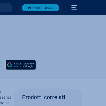
Prodotti IONOS
 via Facebook
vidi via Twitter
Condividi via LinkedIN
o
esenza
Prodotti correlati
codice.