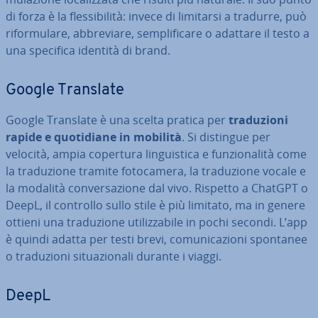
di forza è la fles­si­bi­li­tà: invece di limitarsi a tradurre, può
ri­for­mu­la­re, ab­bre­via­re, sem­pli­fi­ca­re o adattare il testo a
una specifica identità di brand.
Google Translate
Google Translate è una scelta pratica per
tra­du­zio­ni
rapide e quo­ti­dia­ne in mobilità
. Si distingue per
velocità, ampia copertura lin­gui­sti­ca e fun­zio­na­li­tà come
la tra­du­zio­ne tramite fo­to­ca­me­ra, la tra­du­zio­ne vocale e
la modalità con­ver­sa­zio­ne dal vivo. Rispetto a ChatGPT o
DeepL, il controllo sullo stile è più limitato, ma in genere
ottieni una tra­du­zio­ne uti­liz­za­bi­le in pochi secondi. L’app
è quindi adatta per testi brevi, co­mu­ni­ca­zio­ni spontanee
o tra­du­zio­ni si­tua­zio­na­li durante i viaggi.
DeepL