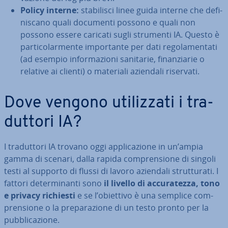
Policy interne:
sta­bi­li­sci linee guida interne che de­fi­
ni­sca­no quali documenti possono e quali non
possono essere caricati sugli strumenti IA. Questo è
par­ti­co­lar­men­te im­por­tan­te per dati re­go­la­men­ta­ti
(ad esempio in­for­ma­zio­ni sanitarie, fi­nan­zia­rie o
relative ai clienti) o materiali aziendali riservati.
Dove vengono uti­liz­za­ti i tra­
dut­to­ri IA?
I tra­dut­to­ri IA trovano oggi ap­pli­ca­zio­ne in un’ampia
gamma di scenari, dalla rapida com­pren­sio­ne di singoli
testi al supporto di flussi di lavoro aziendali strut­tu­ra­ti. I
fattori de­ter­mi­nan­ti sono
il livello di ac­cu­ra­tez­za, tono
e privacy richiesti
e se l’obiettivo è una semplice com­
pren­sio­ne o la pre­pa­ra­zio­ne di un testo pronto per la
pub­bli­ca­zio­ne.