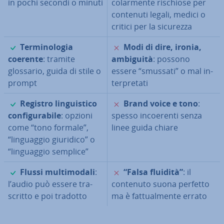
in pochi secondi o minuti
co­lar­men­te rischiose per
contenuti legali, medici o
critici per la sicurezza
✓
✗
Ter­mi­no­lo­gia
Modi di dire, ironia,
coerente
: tramite
ambiguità
: possono
glossario, guida di stile o
essere “smussati” o mal in­
prompt
ter­pre­ta­ti
✓
✗
Registro lin­gui­sti­co
Brand voice e tono
:
con­fi­gu­ra­bi­le
: opzioni
spesso in­coe­ren­ti senza
come “tono formale”,
linee guida chiare
“lin­guag­gio giuridico” o
“lin­guag­gio semplice”
✓
✗
Flussi mul­ti­mo­da­li
:
“Falsa fluidità”
: il
l’audio può essere tra­
contenuto suona perfetto
scrit­to e poi tradotto
ma è fat­tual­men­te errato