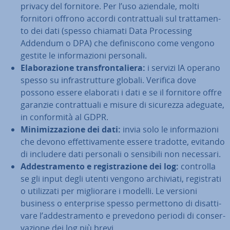
privacy del fornitore. Per l’uso aziendale, molti
fornitori offrono accordi con­trat­tua­li sul trat­ta­men­
to dei dati (spesso chiamati Data Pro­ces­sing
Addendum o DPA) che de­fi­ni­sco­no come vengono
gestite le in­for­ma­zio­ni personali.
Ela­bo­ra­zio­ne tran­sfron­ta­lie­ra:
i servizi IA operano
spesso su in­fra­strut­tu­re globali. Verifica dove
possono essere elaborati i dati e se il fornitore offre
garanzie con­trat­tua­li e misure di sicurezza adeguate,
in con­for­mi­tà al GDPR.
Mi­ni­miz­za­zio­ne dei dati:
invia solo le in­for­ma­zio­ni
che devono ef­fet­ti­va­men­te essere tradotte, evitando
di includere dati personali o sensibili non necessari.
Ad­de­stra­men­to e re­gi­stra­zio­ne dei log:
controlla
se gli input degli utenti vengono ar­chi­via­ti, re­gi­stra­ti
o uti­liz­za­ti per mi­glio­ra­re i modelli. Le versioni
business o en­ter­pri­se spesso per­met­to­no di di­sat­ti­
va­re l’ad­de­stra­men­to e prevedono periodi di con­ser­
va­zio­ne dei log più brevi.