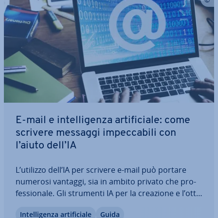
E-mail e in­tel­li­gen­za ar­ti­fi­cia­le: come
scrivere messaggi im­pec­ca­bi­li con
l’aiuto dell’IA
L’utilizzo dell’IA per scrivere e-mail può portare
numerosi vantaggi, sia in ambito privato che pro­
fes­sio­na­le. Gli strumenti IA per la creazione e l’ot­ti­
miz­za­zio­ne au­to­ma­ti­ca dei testi per­met­to­no di ve­
In­tel­li­gen­za ar­ti­fi­cia­le
Guida
lo­ciz­za­re il processo di scrittura e mi­glio­ra­re la