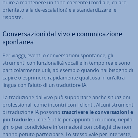
bui­re a mantenere un tono coerente (cordiale, chiaro,
orientato alla de-esca­la­tion) e a stan­dar­diz­za­re le
risposte.
Con­ver­sa­zio­ni dal vivo e co­mu­ni­ca­zio­ne
spontanea
Per viaggi, eventi o con­ver­sa­zio­ni spontanee, gli
strumenti con fun­zio­na­li­tà vocali e in tempo reale sono
par­ti­co­lar­men­te utili, ad esempio quando hai bisogno di
capire o esprimere ra­pi­da­men­te qualcosa in un’altra
lingua con l’aiuto di un tra­dut­to­re IA.
La tra­du­zio­ne dal vivo può sup­por­ta­re anche si­tua­zio­ni
pro­fes­sio­na­li come incontri con i clienti. Alcuni strumenti
di tra­du­zio­ne IA possono
tra­scri­ve­re le con­ver­sa­zio­ni e
poi tradurle
, il che è utile per appunti di riunioni, rie­pi­lo­
ghi o per con­di­vi­de­re in­for­ma­zio­ni con colleghi che non
hanno potuto par­te­ci­pa­re. Lo stesso vale per in­ter­vi­ste,