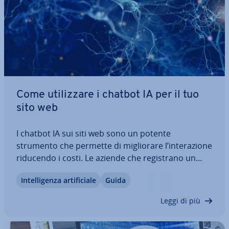
Come uti­liz­za­re i chatbot IA per il tuo
sito web
I chatbot IA sui siti web sono un potente
strumento che permette di mi­glio­ra­re l’in­te­ra­zio­ne
riducendo i costi. Le aziende che re­gi­stra­no un
elevato numero di vi­si­ta­to­ri e vi­si­ta­tri­ci o che de­si­
In­tel­li­gen­za ar­ti­fi­cia­le
Guida
de­ra­no au­to­ma­tiz­za­re il proprio servizio clienti
traggono grandi vantaggi dal loro…
Leggi di più