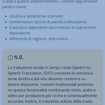
Grazie a questo ad­de­stra­men­to, i sistemi ap­pren­do­no
pattern come:
strutture sin­tat­ti­che ri­cor­ren­ti
com­bi­na­zio­ni tipiche di parole (col­lo­ca­zio­ni)
tra­du­zio­ni di­pen­den­ti dal contesto di espres­sio­ni
idio­ma­ti­che
dif­fe­ren­ze di registro, stile e tono
N.B.
La tra­du­zio­ne vocale in tempo reale (Speech-to-
Speech Trans­la­tion, S2ST) consente la co­mu­ni­ca­
zio­ne diretta e dal vivo durante riunioni e su
diversi di­spo­si­ti­vi. I sistemi mul­ti­mo­da­li po­ten­zia­
no questa fun­zio­na­li­tà com­bi­nan­do testo, audio e
video per pro­du­zio­ni più ricche e con­te­stual­men­te
accurate. Inoltre, il crescente utilizzo della tra­du­