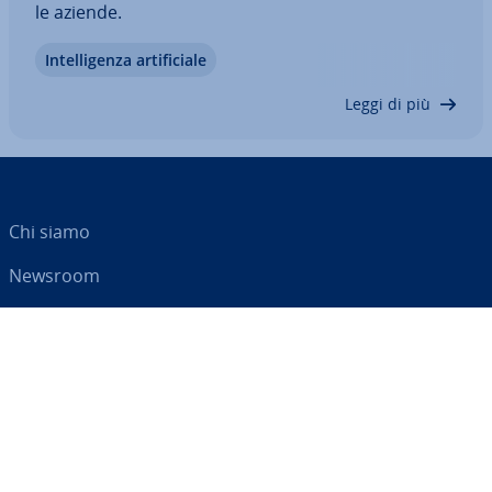
le aziende.
In­tel­li­gen­za ar­ti­fi­cia­le
Leggi di più
Chi siamo
Newsroom
Centro As­si­sten­za
Termini e con­di­zio­ni
Privacy