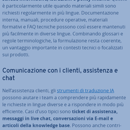
è par­ti­co­lar­men­te utile quando materiali simili sono
richiesti re­go­lar­men­te in più lingue. Do­cu­men­ta­zio­ne
interna, manuali, procedure operative, materiali
formativi e FAQ tecniche possono così essere mantenuti
più fa­cil­men­te in diverse lingue. Com­bi­nan­do glossari e
regole ter­mi­no­lo­gi­che, la for­mu­la­zio­ne resta coerente,
un vantaggio im­por­tan­te in contesti tecnici o fo­ca­liz­za­ti
sui prodotti.
Co­mu­ni­ca­zio­ne con i clienti, as­si­sten­za e
chat
Nell’as­si­sten­za clienti, gli
strumenti di tra­du­zio­ne IA
possono aiutare i team a com­pren­de­re più ra­pi­da­men­te
le richieste in lingue diverse e a ri­spon­de­re in modo più
ef­fi­cien­te. Casi d’uso tipici sono
ticket di as­si­sten­za,
messaggi in live chat, con­ver­sa­zio­ni via E-mail e
articoli della knowledge base
. Possono anche con­tri­