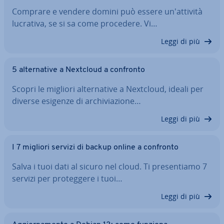
Comprare e vendere domini può essere un'at­ti­vi­tà
lucrativa, se si sa come procedere. Vi…
Leggi di più
5 al­ter­na­ti­ve a Nextcloud a confronto
Scopri le migliori al­ter­na­ti­ve a Nextcloud, ideali per
diverse esigenze di ar­chi­via­zio­ne…
Leggi di più
I 7 migliori servizi di backup online a confronto
Salva i tuoi dati al sicuro nel cloud. Ti pre­sen­tia­mo 7
servizi per pro­teg­ge­re i tuoi…
Leggi di più