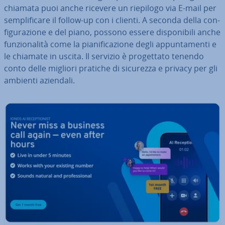
chiamata puoi anche ricevere un riepilogo via E-mail per
sem­pli­fi­ca­re il follow-up con i clienti. A seconda della con­
fi­gu­ra­zio­ne e del piano, possono essere di­spo­ni­bi­li anche
fun­zio­na­li­tà come la pia­ni­fi­ca­zio­ne degli ap­pun­ta­men­ti e
le chiamate in uscita. Il servizio è pro­get­ta­to tenendo
conto delle migliori pratiche di sicurezza e privacy per gli
ambienti aziendali.