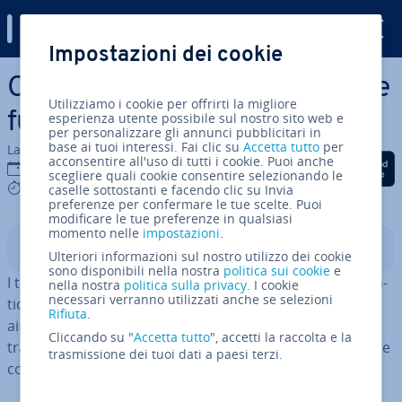
Digital Guide
Impostazioni dei cookie
Vai al contenuto prin­ci­pa­le
Cos'è un tra­dut­to­re IA e come
Utilizziamo i cookie per offrirti la migliore
funziona?
esperienza utente possibile sul nostro sito web e
per personalizzare gli annunci pubblicitari in
base ai tuoi interessi. Fai clic su
Accetta tutto
per
La redazione di IONOS
acconsentire all'uso di tutti i cookie. Puoi anche
Condividi via Facebook
Condividi via Twitter
Condividi via Li
02 lug 2026
scegliere quali cookie consentire selezionando le
9 mins
caselle sottostanti e facendo clic su Invia
preferenze per confermare le tue scelte. Puoi
modificare le tue preferenze in qualsiasi
momento nelle
impostazioni
.
Indice
Ulteriori informazioni sul nostro utilizzo dei cookie
sono disponibili nella nostra
politica sui cookie
e
I tra­dut­to­ri IA sono programmi che con­ver­to­no au­to­ma­
nella nostra
politica sulla privacy
. I cookie
necessari verranno utilizzati anche se selezioni
ti­ca­men­te testi o contenuti vocali in altre lingue. Ti
Rifiuta
.
aiutano a com­pren­de­re ra­pi­da­men­te i contenuti,
Cliccando su "
Accetta tutto
", accetti la raccolta e la
tradurre documenti e co­mu­ni­ca­re in modo più ef­fi­cien­te
trasmissione dei tuoi dati a paesi terzi.
con clienti e partner in­ter­na­zio­na­li.