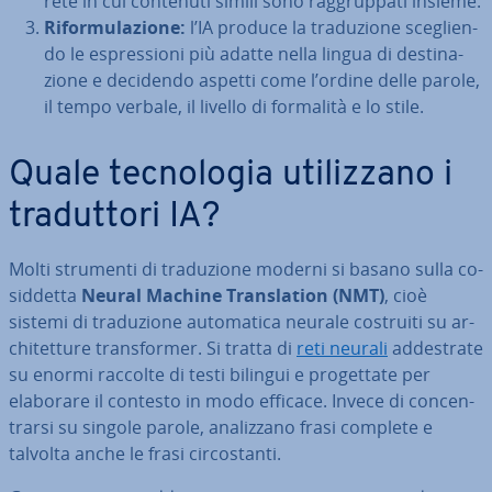
rete in cui contenuti simili sono rag­grup­pa­ti insieme.
Ri­for­mu­la­zio­ne:
l’IA produce la tra­du­zio­ne sce­glien­
do le espres­sio­ni più adatte nella lingua di de­sti­na­
zio­ne e decidendo aspetti come l’ordine delle parole,
il tempo verbale, il livello di formalità e lo stile.
Quale tec­no­lo­gia uti­liz­za­no i
tra­dut­to­ri IA?
Molti strumenti di tra­du­zio­ne moderni si basano sulla co­
sid­det­ta
Neural Machine Trans­la­tion (NMT)
, cioè
sistemi di tra­du­zio­ne au­to­ma­ti­ca neurale costruiti su ar­
chi­tet­tu­re tran­sfor­mer. Si tratta di
reti neurali
ad­de­stra­te
su enormi raccolte di testi bilingui e pro­get­ta­te per
elaborare il contesto in modo efficace. Invece di con­cen­
trar­si su singole parole, ana­liz­za­no frasi complete e
talvolta anche le frasi cir­co­stan­ti.