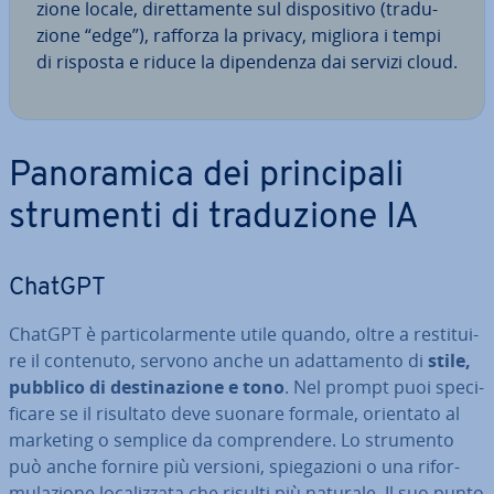
zio­ne locale, di­ret­ta­men­te sul di­spo­si­ti­vo (tra­du­
zio­ne “edge”), rafforza la privacy, migliora i tempi
di risposta e riduce la di­pen­den­za dai servizi cloud.
Pa­no­ra­mi­ca dei prin­ci­pa­li
strumenti di tra­du­zio­ne IA
ChatGPT
ChatGPT è par­ti­co­lar­men­te utile quando, oltre a re­sti­tui­
re il contenuto, servono anche un adat­ta­men­to di
stile,
pubblico di de­sti­na­zio­ne e tono
. Nel prompt puoi spe­ci­
fi­ca­re se il risultato deve suonare formale, orientato al
marketing o semplice da com­pren­de­re. Lo strumento
può anche fornire più versioni, spie­ga­zio­ni o una ri­for­
mu­la­zio­ne lo­ca­liz­za­ta che risulti più naturale. Il suo punto