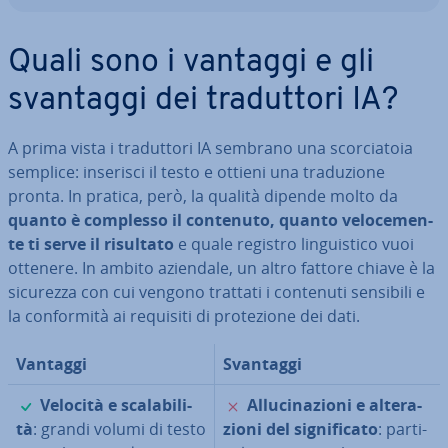
Quali sono i vantaggi e gli
svantaggi dei tra­dut­to­ri IA?
A prima vista i tra­dut­to­ri IA sembrano una scor­cia­to­ia
semplice: inserisci il testo e ottieni una tra­du­zio­ne
pronta. In pratica, però, la qualità dipende molto da
quanto è complesso il contenuto, quanto ve­lo­ce­men­
te ti serve il risultato
e quale registro lin­gui­sti­co vuoi
ottenere. In ambito aziendale, un altro fattore chiave è la
sicurezza con cui vengono trattati i contenuti sensibili e
la con­for­mi­tà ai requisiti di pro­te­zio­ne dei dati.
Vantaggi
Svantaggi
✓
✗
Velocità e sca­la­bi­li­
Al­lu­ci­na­zio­ni e al­te­ra­
tà
: grandi volumi di testo
zio­ni del si­gni­fi­ca­to
: par­ti­