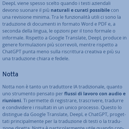
DeepL viene spesso scelto quando i testi aziendali
devono suonare il più
naturali e curati possibile
con
una revisione minima. Tra le fun­zio­na­li­tà utili ci sono la
tra­du­zio­ne di documenti in formato Word e PDF e, a
seconda della lingua, le opzioni per il tono formale o
informale. Rispetto a Google Translate, DeepL produce in
genere for­mu­la­zio­ni più scor­re­vo­li, mentre rispetto a
ChatGPT punta meno sulla ri­scrit­tu­ra creativa e più su
una tra­du­zio­ne chiara e fedele.
Notta
Notta non è tanto un tra­dut­to­re IA tra­di­zio­na­le, quanto
uno strumento pensato per
flussi di lavoro con audio e
riunioni
. Ti permette di re­gi­stra­re, tra­scri­ve­re, tradurre
e con­di­vi­de­re i risultati in un unico processo. Questo lo
distingue da Google Translate, DeepL e ChatGPT, pro­get­
ta­ti prin­ci­pal­men­te per la tra­du­zio­ne di testi o la tra­du­
zio­ne diretta. Notta è par­ti­co­lar­men­te utile quando con­