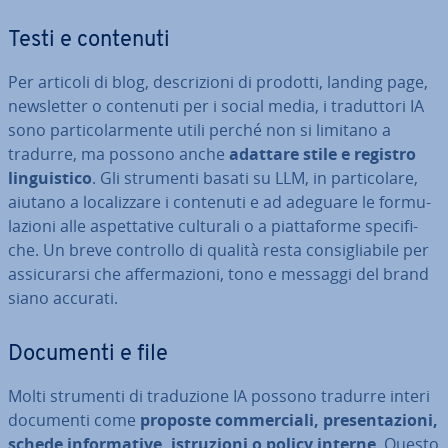
Testi e contenuti
Per articoli di blog, de­scri­zio­ni di prodotti, landing page,
new­slet­ter o contenuti per i social media, i tra­dut­to­ri IA
sono par­ti­co­lar­men­te utili perché non si limitano a
tradurre, ma possono anche
adattare stile e registro
lin­gui­sti­co
. Gli strumenti basati su LLM, in par­ti­co­la­re,
aiutano a lo­ca­liz­za­re i contenuti e ad adeguare le for­mu­
la­zio­ni alle aspet­ta­ti­ve culturali o a piat­ta­for­me spe­ci­fi­
che. Un breve controllo di qualità resta con­si­glia­bi­le per
as­si­cu­rar­si che af­fer­ma­zio­ni, tono e messaggi del brand
siano accurati.
Documenti e file
Molti strumenti di tra­du­zio­ne IA possono tradurre interi
documenti come
proposte com­mer­cia­li, pre­sen­ta­zio­ni,
schede in­for­ma­ti­ve, istru­zio­ni o policy interne
. Questo