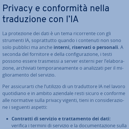
Privacy e con­for­mi­tà nella
tra­du­zio­ne con l’IA
La pro­te­zio­ne dei dati è un tema ri­cor­ren­te con gli
strumenti IA, so­prat­tut­to quando i contenuti non sono
solo pubblici ma anche
interni, riservati o personali
. A
seconda del fornitore e della con­fi­gu­ra­zio­ne, i testi
possono essere trasmessi a server esterni per l’ela­bo­ra­
zio­ne, ar­chi­via­ti tem­po­ra­nea­men­te o ana­liz­za­ti per il mi­
glio­ra­men­to del servizio.
Per as­si­cu­rar­ti che l’utilizzo di un tra­dut­to­re IA nel lavoro
quo­ti­dia­no e in ambito aziendale resti sicuro e conforme
alle normative sulla privacy vigenti, tieni in con­si­de­ra­zio­
ne i seguenti aspetti:
Contratti di servizio e trat­ta­men­to dei dati:
verifica i termini di servizio e la do­cu­men­ta­zio­ne sulla