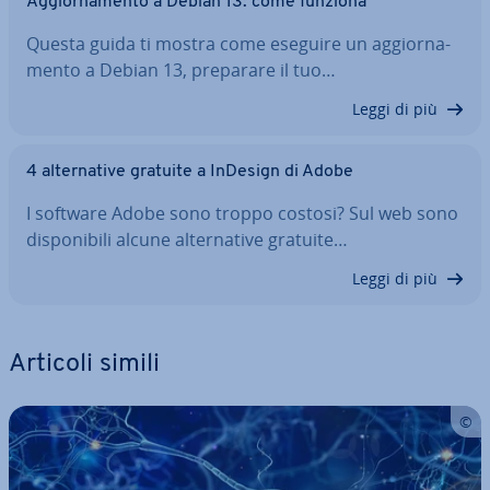
Ag­gior­na­men­to a Debian 13: come funziona
Questa guida ti mostra come eseguire un ag­gior­na­
men­to a Debian 13, preparare il tuo…
Leggi di più
4 al­ter­na­ti­ve gratuite a InDesign di Adobe
I software Adobe sono troppo costosi? Sul web sono
di­spo­ni­bi­li alcune al­ter­na­ti­ve gratuite…
Leggi di più
Articoli simili