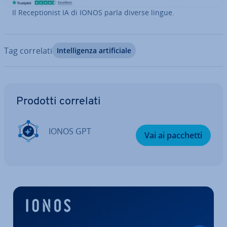
Il Re­cep­tio­ni­st IA di IONOS parla diverse lingue.
Tag correlati
In­tel­li­gen­za ar­ti­fi­cia­le
Vai al menu prin­ci­pa­le
Prodotti correlati
IONOS GPT
Vai ai pacchetti