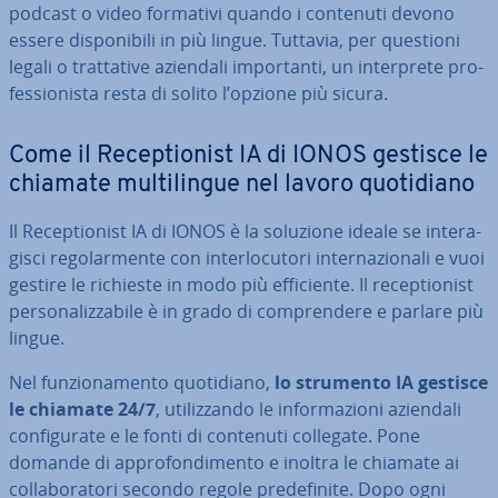
podcast o video formativi quando i contenuti devono
essere di­spo­ni­bi­li in più lingue. Tuttavia, per questioni
legali o trat­ta­ti­ve aziendali im­por­tan­ti, un in­ter­pre­te pro­
fes­sio­ni­sta resta di solito l’opzione più sicura.
Come il Re­cep­tio­ni­st IA di IONOS gestisce le
chiamate mul­ti­lin­gue nel lavoro quo­ti­dia­no
Il Re­cep­tio­ni­st IA di IONOS è la soluzione ideale se in­te­ra­
gi­sci re­go­lar­men­te con in­ter­lo­cu­to­ri in­ter­na­zio­na­li e vuoi
gestire le richieste in modo più ef­fi­cien­te. Il re­cep­tio­ni­st
per­so­na­liz­za­bi­le è in grado di com­pren­de­re e parlare più
lingue.
Nel fun­zio­na­men­to quo­ti­dia­no,
lo strumento IA gestisce
le chiamate 24/7
, uti­liz­zan­do le in­for­ma­zio­ni aziendali
con­fi­gu­ra­te e le fonti di contenuti collegate. Pone
domande di ap­pro­fon­di­men­to e inoltra le chiamate ai
col­la­bo­ra­to­ri secondo regole pre­de­fi­ni­te. Dopo ogni