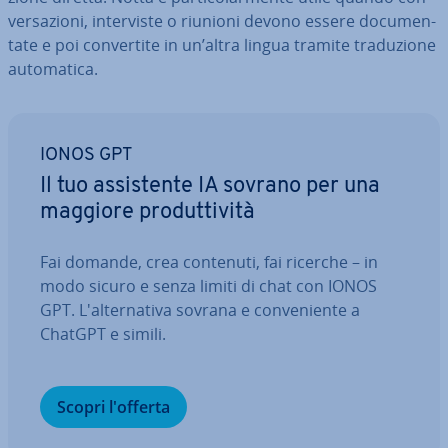
ver­sa­zio­ni, in­ter­vi­ste o riunioni devono essere do­cu­men­
ta­te e poi con­ver­ti­te in un’altra lingua tramite tra­du­zio­ne
au­to­ma­ti­ca.
IONOS GPT
Il tuo as­si­sten­te IA sovrano per una
maggiore pro­dut­ti­vi­tà
Fai domande, crea contenuti, fai ricerche – in
modo sicuro e senza limiti di chat con IONOS
GPT. L'al­ter­na­ti­va sovrana e con­ve­nien­te a
ChatGPT e simili.
Scopri l'offerta