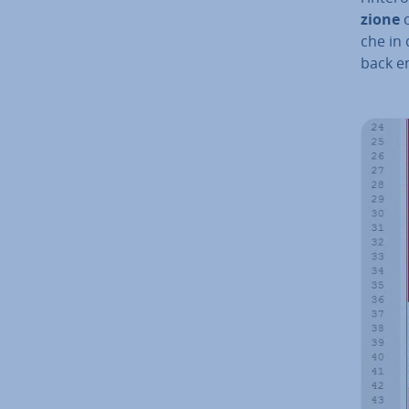
zio­ne
c
che in
back e