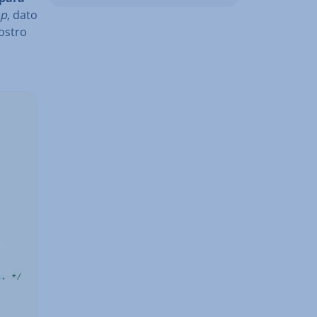
hp
, dato
ostro