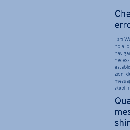
Che
err
I siti 
no a lo
navigan
necessa
esta­bl
zio­ni 
messag
stabili
Qua
mes
shi