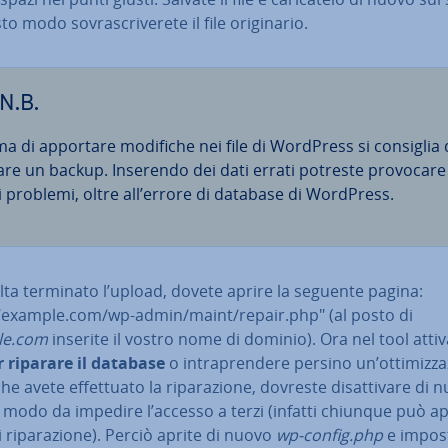
o modo so­vra­scri­ve­re­te il file ori­gi­na­rio.
N.B.
ma di apportare modifiche nei file di WordPress si consiglia 
are un backup. Inserendo dei dati errati potreste provocare
ri problemi, oltre all’errore di database di WordPress.
ta terminato l’upload, dovete aprire la seguente pagina:
//example.com/wp-admin/maint/repair.php" (al posto di
le.com
inserite il vostro nome di dominio). Ora nel tool attiv
r riparare il database
o in­tra­pren­de­re persino un’ot­ti­miz­za­
 avete ef­fet­tua­to la ri­pa­ra­zio­ne, dovreste di­sat­ti­va­re di 
n modo da impedire l’accesso a terzi (infatti chiunque può ap
i ri­pa­ra­zio­ne). Perciò aprite di nuovo
wp-config.php
e impost