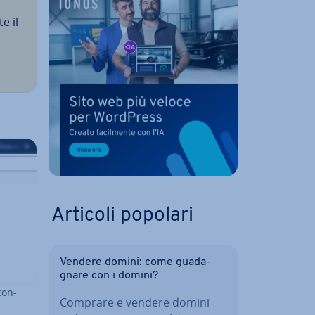
e il
Articoli popolari
Vendere domini: come gua­da­
gna­re con i domini?
con­
Comprare e vendere domini