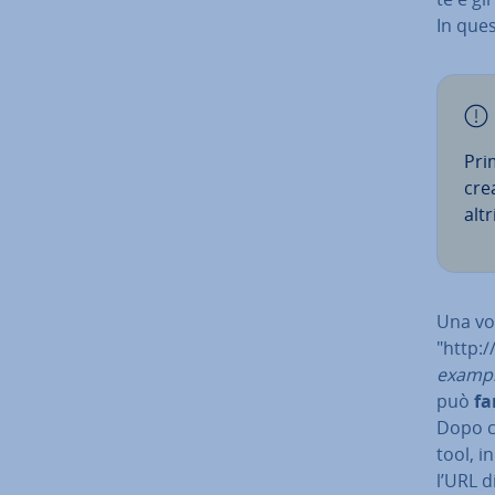
In quest
Pri
cre
alt
Una vol
"http:
examp
può
fa
Dopo che
tool, i
l’URL d