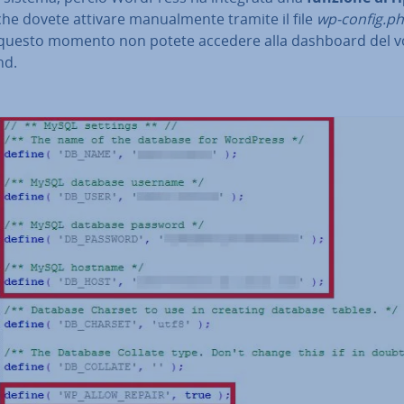
he dovete attivare ma­nual­men­te tramite il file
wp-config.p
 questo momento non potete accedere alla dashboard del v
nd.