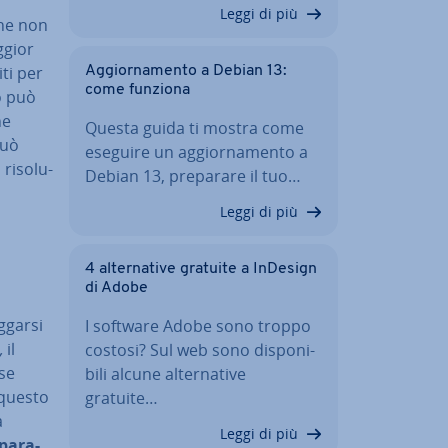
Leggi di più
che non
ggior
iti per
Ag­gior­na­men­to a Debian 13:
come funziona
ò può
he
Questa guida ti mostra come
può
eseguire un ag­gior­na­men­to a
i­so­lu­
Debian 13, preparare il tuo…
Leggi di più
4 al­ter­na­ti­ve gratuite a InDesign
di Adobe
ggarsi
I software Adobe sono troppo
,
il
costosi? Sul web sono di­spo­ni­
se
bi­li alcune al­ter­na­ti­ve
 questo
gratuite…
a
Leggi di più
pa­ra­