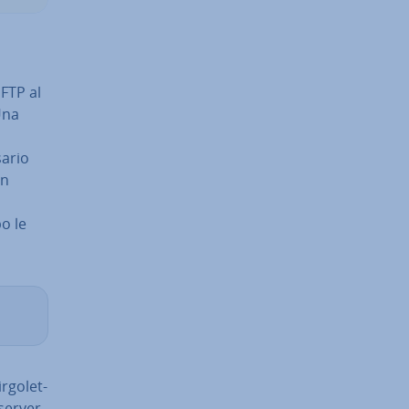
 FTP al
Una
a­rio
un
po le
r­go­let­
 server.