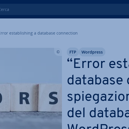
ca
Error esta­bli­shing a database con­nec­tion
FTP
Wordpress
“Error esta
database c
spie­ga­zio
del databa