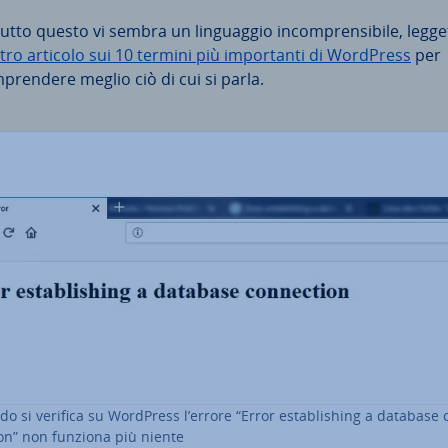
utto questo vi sembra un lin­guag­gio in­com­pren­si­bi­le, legget
tro articolo sui 10 termini più im­por­tan­ti di WordPress
per
pren­de­re meglio ciò di cui si parla.
o si verifica su WordPress l’errore “Error esta­bli­shing a database 
ion” non funziona più niente