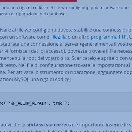
endo una riga di codice nel file wp-config.php potete attivare uno
ento di ri­pa­ra­zio­ne nel database.
ivare al file wp-config.php dovete stabilire una con­nes­sio­ne
 con un software come
FileZilla
o un altro
programma FTP
. 
­stau­ra­ta una con­nes­sio­ne al server (ge­ne­ral­men­te il vostro
r vi fornisce i dati di accesso), dovreste trovare il file ne­ces­s
a­men­te sulla root del vostro sito. Sca­ri­ca­te­lo e apritelo con 
i testo. Nel file di con­fi­gu­ra­zio­ne trovate le im­po­sta­zio­ni al
e. Per attivare lo strumento di ri­pa­ra­zio­ne, ag­giun­ge­te do
ta­zio­ni MySQL una riga di codice:
ne( 'WP_ALLOW_REPAIR', true );
­ra­te­vi che la
sintassi sia corretta
: è im­por­tan­te inserire le vi
 spazi nei punti giusti. Salvate il file e ca­ri­ca­te­lo di nuovo sul