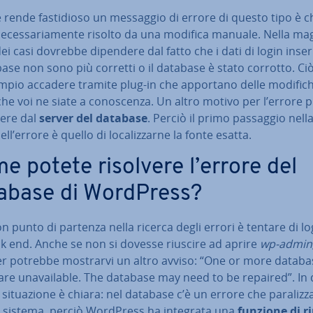
 rende fa­sti­dio­so un messaggio di errore di questo tipo è 
e­ces­sa­ria­men­te risolto da una modifica manuale. Nella ma
ei casi dovrebbe dipendere dal fatto che i dati di login inser
base non sono più corretti o il database è stato corrotto. Ci
mpio accadere tramite plug-in che apportano delle modific
he voi ne siate a co­no­scen­za. Un altro motivo per l’errore 
ere dal
server del database
. Perciò il primo passaggio nella r
ell’errore è quello di lo­ca­liz­zar­ne la fonte esatta.
e potete risolvere l’errore del
abase di WordPress?
 punto di partenza nella ricerca degli errori è tentare di lo
ck end. Anche se non si dovesse riuscire ad aprire
wp-admin
r potrebbe mostrarvi un altro avviso: “One or more databa
are una­vai­la­ble. The database may need to be repaired”. In
 si­tua­zio­ne è chiara: nel database c’è un errore che paralizz
ro sistema, perciò WordPress ha integrata una
funzione di ri­