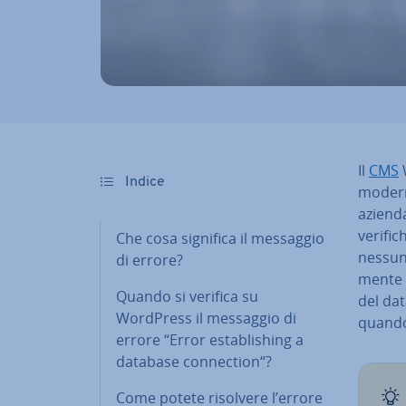
Il
CMS
W
Indice
moderno
azienda
verific
Che cosa significa il messaggio
nessuno 
di errore?
men­te 
Quando si verifica su
del dat
WordPress il messaggio di
quando 
errore “Error esta­bli­shing a
database con­nec­tion“?
Come potete risolvere l’errore