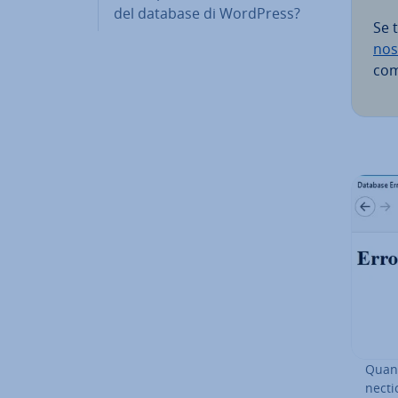
del database di WordPress?
Se t
nos
com­
Quand
nec­t