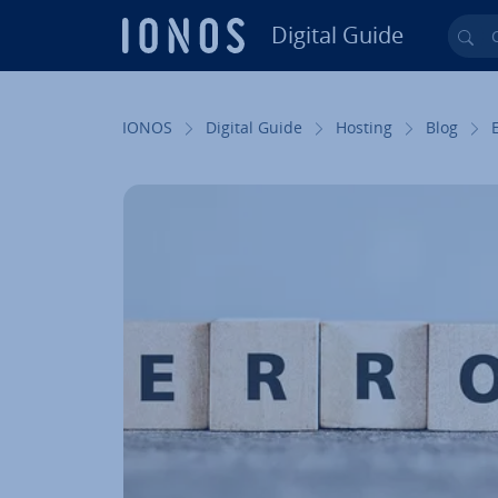
Digital Guide
Cer
Vai al contenuto prin­ci­pa­le
IONOS
Digital Guide
Hosting
Blog