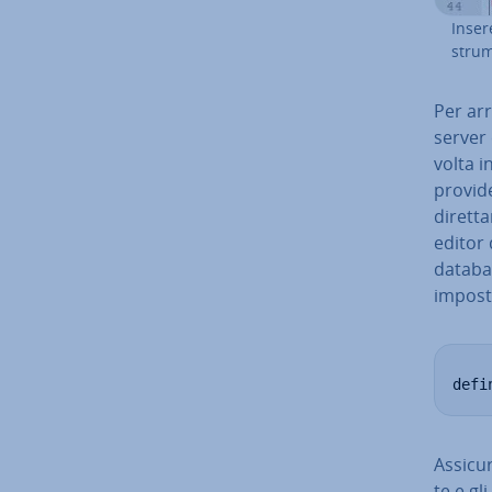
Inser
strum
Per arr
server
volta in
provide
di­ret­t
editor d
databas
im­po­s
defi
As­si­cu
te e gli