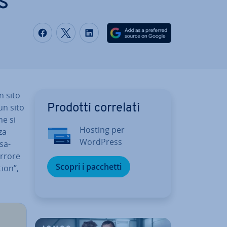
s
Condividi via Facebook
Condividi via Twitter
Condividi via LinkedIN
n sito
un sito
Prodotti correlati
he si
Hosting per
za
WordPress
­sa­
errore
Scopri i pacchetti
tion”,