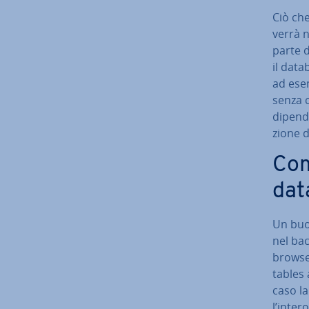
Ciò che
verrà n
parte d
il data
ad ese
senza c
dipend
zio­ne d
Com
dat
Un buon
nel ba
browse
tables 
caso la
l’inte