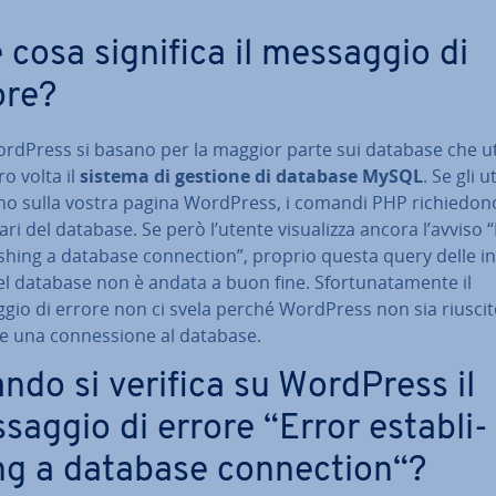
 cosa significa il messaggio di
ore?
WordPress si basano per la maggior parte sui database che uti­
ro volta il
sistema di gestione di database MySQL
. Se gli u
o sulla vostra pagina WordPress, i comandi PHP ri­chie­do­no
ri del database. Se però l’utente vi­sua­liz­za ancora l’avviso 
i­shing a database con­nec­tion”, proprio questa query delle in
del database non è andata a buon fine. Sfor­tu­na­ta­men­te il
gio di errore non ci svela perché WordPress non sia riuscit
re una con­nes­sio­ne al database.
ndo si verifica su WordPress il
saggio di errore “Error esta­bli­
ng a database con­nec­tion“?