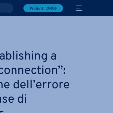
Prodotti IONOS
­bli­shing a
on­nec­tion”:
­ne dell’errore
se di