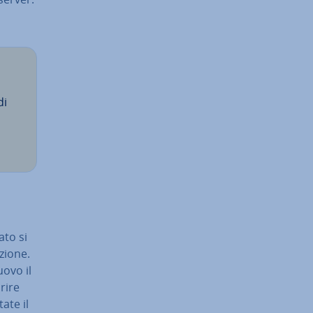
di
ato si
zio­ne.
nuovo il
rire
ate il