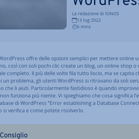
WordPres
La redazione di IONOS
13 lug 2022
6 mins
ordPress offre delle opzioni semplici per mettere online u
, così con soli pochi clic create un blog, un online shop o 
le completo. Il più delle volte fila tutto liscio, ma se capita c
hi un problema, gli utenti WordPress si ritrovano da soli sen
che li aiuti. Par­ti­co­lar­men­te fa­sti­dio­so è quando im­prov­vi
non funziona più niente. Vi spie­ghia­mo che cosa significa l’
abase di WordPress “Error esta­bli­shing a Database Con­nec­
si verifica e come potete ri­sol­ver­lo.
Consiglio