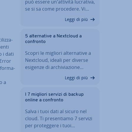
può essere un'at­ti­vi­tà lucrativa,
se si sa come procedere. Vi…
Leggi di più
5 al­ter­na­ti­ve a Nextcloud a
liz­za­
confronto
tenti
Scopri le migliori al­ter­na­ti­ve a
 i dati
Nextcloud, ideali per diverse
“Error
esigenze di ar­chi­via­zio­ne…
­for­ma­
Leggi di più
o a
I 7 migliori servizi di backup
online a confronto
Salva i tuoi dati al sicuro nel
cloud. Ti pre­sen­tia­mo 7 servizi
per pro­teg­ge­re i tuoi…