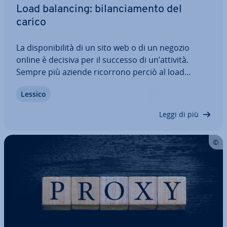
Load balancing: bi­lan­cia­men­to del
carico
La di­spo­ni­bi­li­tà di un sito web o di un negozio
online è decisiva per il successo di un’attività.
Sempre più aziende ricorrono perciò al load
balancer per di­stri­bui­re equamente su più
Lessico
computer le richieste degli utenti al server. Se uti­
liz­za­to cor­ret­ta­men­te, i siti restano sempre…
Leggi di più