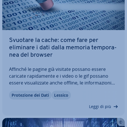
Svuotare la cache: come fare per
eliminare i dati dalla memoria tem­po­ra­
nea del browser
Affinché le pagine già visitate possano essere
caricate ra­pi­da­men­te e i video o le gif possano
essere vi­sua­liz­za­te anche offline, le in­for­ma­zio­ni
ne­ces­sa­rie vengono me­mo­riz­za­te nella co­sid­det­ta
Pro­te­zio­ne dei Dati
Lessico
cache. Tuttavia, se la cache contiene troppi dati, o
molto grandi, questo può portare…
Leggi di più