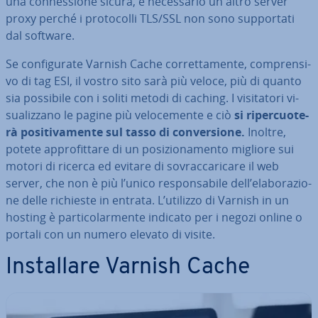
una con­nes­sio­ne sicura, è ne­ces­sa­rio un altro server
proxy perché i pro­to­col­li TLS/SSL non sono sup­por­ta­ti
dal software.
Se con­fi­gu­ra­te Varnish Cache cor­ret­ta­men­te, com­pren­si­
vo di tag ESI, il vostro sito sarà più veloce, più di quanto
sia possibile con i soliti metodi di caching. I vi­si­ta­to­ri vi­
sua­liz­za­no le pagine più ve­lo­ce­men­te e ciò
si ri­per­cuo­te­
rà po­si­ti­va­men­te sul tasso di con­ver­sio­ne.
Inoltre,
potete ap­pro­fit­ta­re di un po­si­zio­na­men­to migliore sui
motori di ricerca ed evitare di so­vrac­ca­ri­ca­re il web
server, che non è più l’unico re­spon­sa­bi­le dell’ela­bo­ra­zio­
ne delle richieste in entrata. L’utilizzo di Varnish in un
hosting è par­ti­co­lar­men­te indicato per i negozi online o
portali con un numero elevato di visite.
In­stal­la­re Varnish Cache