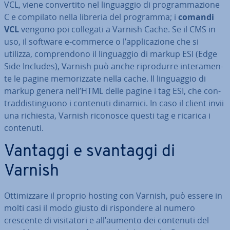
VCL, viene con­ver­ti­to nel lin­guag­gio di pro­gram­ma­zio­ne
C e compilato nella libreria del programma; i
comandi
VCL
vengono poi collegati a Varnish Cache. Se il CMS in
uso, il software e-commerce o l’ap­pli­ca­zio­ne che si
utilizza, com­pren­do­no il lin­guag­gio di markup ESI (Edge
Side Includes), Varnish può anche ri­pro­dur­re in­te­ra­men­
te le pagine me­mo­riz­za­te nella cache. Il lin­guag­gio di
markup genera nell’HTML delle pagine i tag ESI, che con­
trad­di­stin­guo­no i contenuti dinamici. In caso il client invii
una richiesta, Varnish riconosce questi tag e ricarica i
contenuti.
Vantaggi e svantaggi di
Varnish
Ot­ti­miz­za­re il proprio hosting con Varnish, può essere in
molti casi il modo giusto di ri­spon­de­re al numero
crescente di vi­si­ta­to­ri e all’aumento dei contenuti del