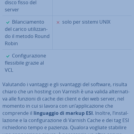
disco fisso del
server
✓
✗
Bi­lan­cia­men­to
solo per sistemi UNIX
del carico uti­liz­zan­
do il metodo Round
Robin
✓
Con­fi­gu­ra­zio­ne
fles­si­bi­le grazie al
VCL
Valutando i vantaggi e gli svantaggi del software, risulta
chiaro che un hosting con Varnish è una valida al­ter­na­ti­
va alle funzioni di cache dei client e dei web server, nel
momento in cui si lavora con un’ap­pli­ca­zio­ne che
comprende il
lin­guag­gio di markup ESI
. Inoltre, l’in­stal­
la­zio­ne e la con­fi­gu­ra­zio­ne di Varnish Cache e dei tag ESI
ri­chie­do­no tempo e pazienza. Qualora vogliate stabilire