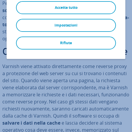
Per questo scopo è possibile uti­liz­za­re Varnish, un
Accetta tutto
software di caching
con codice open source e, al
contrario di altri, svi­lup­pa­to sin dall’inizio come
ac­ce­le­ra­
to­re web
. Per uti­liz­za­re Varnish Cache, è ne­ces­sa­rio in­
impostazioni
stal­la­re e con­fi­gu­ra­re un web server con un sistema
operativo Unix e avere accesso come utente root.
Rifiuta
Come funziona Varnish Cache
Varnish viene attivato di­ret­ta­men­te come reverse proxy
a pro­te­zio­ne del web server su cui si trovano i contenuti
del sito. Quando viene aperta una pagina, la richiesta
viene elaborata dal server cor­ri­spon­den­te, ma è Varnish
a me­mo­riz­za­re le richieste e i dati necessari, fun­zio­nan­do
come reverse proxy. Nel caso gli stessi dati vengano
richiesti nuo­va­men­te, saranno caricati au­to­ma­ti­ca­men­te
dalla cache di Varnish. Quindi il software si occupa di
salvare i dati nella cache
e lascia decidere al sistema
operativo cosa deve essere, invece, me­mo­riz­za­to sul