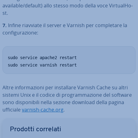
available/default) allo stesso modo della voce Vir­tua­lHo­
st.
7.
Infine riavviate il server e Varnish per com­ple­ta­re la
con­fi­gu­ra­zio­ne:
sudo service apache2 restart

sudo service varnish restart
Altre in­for­ma­zio­ni per in­stal­la­re Varnish Cache su altri
sistemi Unix e il codice di pro­gram­ma­zio­ne del software
sono di­spo­ni­bi­li nella sezione download della pagina
ufficiale
varnish-cache.org
.
Vai al menu prin­ci­pa­le
Prodotti correlati