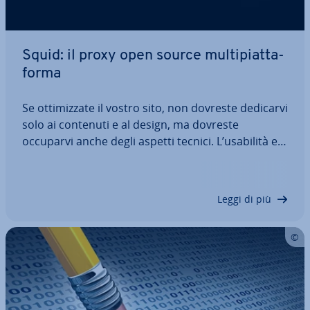
Squid: il proxy open source mul­ti­piat­ta­
for­ma
Se ot­ti­miz­za­te il vostro sito, non dovreste dedicarvi
solo ai contenuti e al design, ma dovreste
occuparvi anche degli aspetti tecnici. L’usabilità e i
tempi di ca­ri­ca­men­to di una pagina sono infatti
ugual­men­te decisivi per il successo di un sito, così
come la qualità e la…
Leggi di più