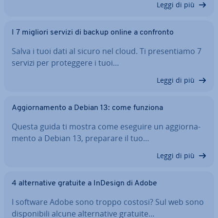
Leggi di più
I 7 migliori servizi di backup online a confronto
Salva i tuoi dati al sicuro nel cloud. Ti pre­sen­tia­mo 7
servizi per pro­teg­ge­re i tuoi…
Leggi di più
Ag­gior­na­men­to a Debian 13: come funziona
Questa guida ti mostra come eseguire un ag­gior­na­
men­to a Debian 13, preparare il tuo…
Leggi di più
4 al­ter­na­ti­ve gratuite a InDesign di Adobe
I software Adobe sono troppo costosi? Sul web sono
di­spo­ni­bi­li alcune al­ter­na­ti­ve gratuite…