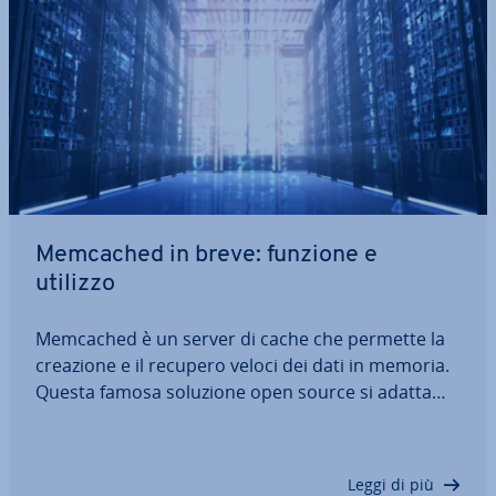
Memcached in breve: funzione e
utilizzo
Memcached è un server di cache che permette la
creazione e il recupero veloci dei dati in memoria.
Questa famosa soluzione open source si adatta
per­fet­ta­men­te alle ap­pli­ca­zio­ni web più esigenti e
consente di creare e re­cu­pe­ra­re i dati in memoria
in tempi inferiori al…
Leggi di più