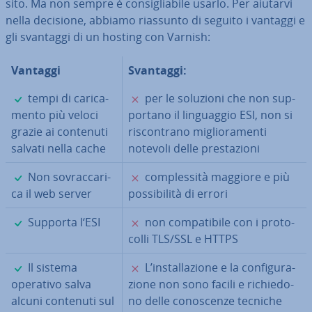
sito. Ma non sempre è con­si­glia­bi­le usarlo. Per aiutarvi
nella decisione, abbiamo riassunto di seguito i vantaggi e
gli svantaggi di un hosting con Varnish:
Vantaggi
Svantaggi:
✓
✗
tempi di ca­ri­ca­
per le soluzioni che non sup­
men­to più veloci
por­ta­no il lin­guag­gio ESI, non si
grazie ai contenuti
ri­scon­tra­no mi­glio­ra­men­ti
salvati nella cache
notevoli delle pre­sta­zio­ni
✓
✗
Non so­vrac­ca­ri­
com­ples­si­tà maggiore e più
ca il web server
pos­si­bi­li­tà di errori
✓
✗
Supporta l‘ESI
non com­pa­ti­bi­le con i pro­to­
col­li TLS/SSL e HTTPS
✓
✗
Il sistema
L’in­stal­la­zio­ne e la con­fi­gu­ra­
operativo salva
zio­ne non sono facili e ri­chie­do­
alcuni contenuti sul
no delle co­no­scen­ze tecniche