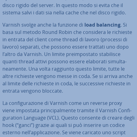
disco rigido del server. In questo modo si evita che il
sistema salvi i dati sia nella cache che nel disco rigido.
Varnish svolge anche la funzione di
load balancing
. Si
basa sul metodo Round Robin che considera le richieste
in entrata del client come thread di lavoro (processi di
lavoro) separati, che possono essere trattati uno dopo
l’altro da Varnish. Un limite pre­im­po­sta­to sta­bi­li­sce
quanti thread attivi possono essere elaborati si­mul­ta­
nea­men­te. Una volta raggiunto questo limite, tutte le
altre richieste vengono messe in coda. Se si arriva anche
al limite delle richieste in coda, le suc­ces­si­ve richieste in
entrata vengono bloccate.
La con­fi­gu­ra­zio­ne di Varnish come un reverse proxy
viene impostata prin­ci­pal­men­te tramite il Varnish Con­fi­
gu­ra­tion Language (VCL). Questo consente di creare degli
hook (“ganci”) grazie ai quali si può inserire un codice
esterno nell’ap­pli­ca­zio­ne. Se viene caricato uno script