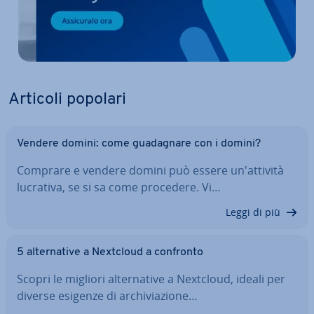
Articoli popolari
Vendere domini: come gua­da­gna­re con i domini?
Comprare e vendere domini può essere un'at­ti­vi­tà
lucrativa, se si sa come procedere. Vi…
Leggi di più
5 al­ter­na­ti­ve a Nextcloud a confronto
Scopri le migliori al­ter­na­ti­ve a Nextcloud, ideali per
diverse esigenze di ar­chi­via­zio­ne…