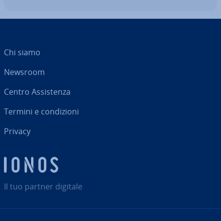
Chi siamo
Newsroom
Centro As­si­sten­za
Termini e con­di­zio­ni
Privacy
Il tuo partner digitale