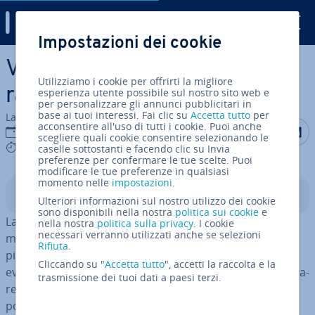
Digital Guide
Impostazioni dei cookie
Vai al contenuto prin­ci­pa­le
Varnish Cache: il web ac­ce­le­
Utilizziamo i cookie per offrirti la migliore
ra­tor per i siti dinamici
esperienza utente possibile sul nostro sito web e
per personalizzare gli annunci pubblicitari in
base ai tuoi interessi. Fai clic su
Accetta tutto
per
La redazione di IONOS
acconsentire all'uso di tutti i cookie. Puoi anche
Condividi 
Condiv
C
25 set 2020
scegliere quali cookie consentire selezionando le
5 mins
caselle sottostanti e facendo clic su Invia
preferenze per confermare le tue scelte. Puoi
modificare le tue preferenze in qualsiasi
momento nelle
impostazioni
.
Indice
Ulteriori informazioni sul nostro utilizzo dei cookie
sono disponibili nella nostra
politica sui cookie
e
La per­for­man­ce dei siti web dinamici di­mi­nui­sce man
nella nostra
politica sulla privacy
. I cookie
necessari verranno utilizzati anche se selezioni
mano che gli utenti aumentano e il sito diventa sempre
Rifiuta
.
più complesso. Per con­tra­sta­re il calo della velocità ed
Cliccando su "
Accetta tutto
", accetti la raccolta e la
evitare di so­vrac­ca­ri­ca­re il web server, è possibile uti­liz­za­
trasmissione dei tuoi dati a paesi terzi.
re un reverse proxy che risponde alle richieste al suo
posto, me­mo­riz­zan­do i contenuti richiesti nella
cache
.