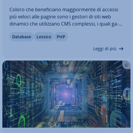
Coloro che be­ne­fi­cia­no mag­gior­men­te di accessi
più veloci alle pagine sono i gestori di siti web
dinamici che uti­liz­za­no CMS complessi, i quali ga­
ran­ti­sco­no una migliore per­for­man­ce e rendono il
Database
Lessico
PHP
sito facile da uti­liz­za­re. Con il rilascio del codice
PHP7 è ora di­spo­ni­bi­le un nuovo…
Leggi di più