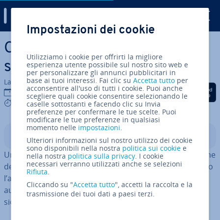
Digital Guide
Impostazioni dei cookie
Vai al contenuto prin­ci­pa­le
Che cos’è l’analisi del
Utilizziamo i cookie per offrirti la migliore
sentiment?
esperienza utente possibile sul nostro sito web e
per personalizzare gli annunci pubblicitari in
base ai tuoi interessi. Fai clic su
Accetta tutto
per
La redazione di IONOS
acconsentire all'uso di tutti i cookie. Puoi anche
Condividi via Facebook
Condividi via Twitter
Condividi via Li
20 nov 2025
scegliere quali cookie consentire selezionando le
9 mins
caselle sottostanti e facendo clic su Invia
preferenze per confermare le tue scelte. Puoi
modificare le tue preferenze in qualsiasi
momento nelle
impostazioni
.
Indice
Ulteriori informazioni sul nostro utilizzo dei cookie
sono disponibili nella nostra
politica sui cookie
e
Un’analisi del sentiment è una procedura di ela­bo­ra­zio­ne
nella nostra
politica sulla privacy
. I cookie
necessari verranno utilizzati anche se selezioni
del lin­guag­gio naturale che mira a ri­co­no­sce­re l’umore o
Rifiuta
.
l’at­teg­gia­men­to nei testi. Viene uti­liz­za­ta per ana­liz­za­re
Cliccando su "
Accetta tutto
", accetti la raccolta e la
au­to­ma­ti­ca­men­te le opinioni nei social media, le re­cen­
trasmissione dei tuoi dati a paesi terzi.
sio­ni dei clienti o i sondaggi.