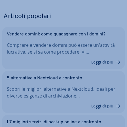
Articoli popolari
Vendere domini: come gua­da­gna­re con i domini?
Comprare e vendere domini può essere un'at­ti­vi­tà
lucrativa, se si sa come procedere. Vi…
Leggi di più
5 al­ter­na­ti­ve a Nextcloud a confronto
Scopri le migliori al­ter­na­ti­ve a Nextcloud, ideali per
diverse esigenze di ar­chi­via­zio­ne…
Leggi di più
I 7 migliori servizi di backup online a confronto