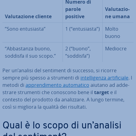
Numero di
parole
Va­lu­ta­zio­
Va­lu­ta­zio­ne cliente
positive
ne umana
”Sono en­tu­sia­sta”
1 (“en­tu­sia­sta”)
Molto
buono
“Ab­ba­stan­za buono,
2 (“buono”,
Mediocre
soddisfa il suo scopo.”
“soddisfa”)
Per un’analisi del sentiment di successo, si ricorre
sempre più spesso a strumenti di
in­tel­li­gen­za ar­ti­fi­cia­le
. I
metodi di
ap­pren­di­men­to au­to­ma­ti­co
aiutano ad ad­de­
stra­re strumenti che conoscono bene il
target
e il
contesto del prodotto da ana­liz­za­re. A lungo termine,
così si migliora la qualità dei risultati.
Qual è lo scopo di un’analisi