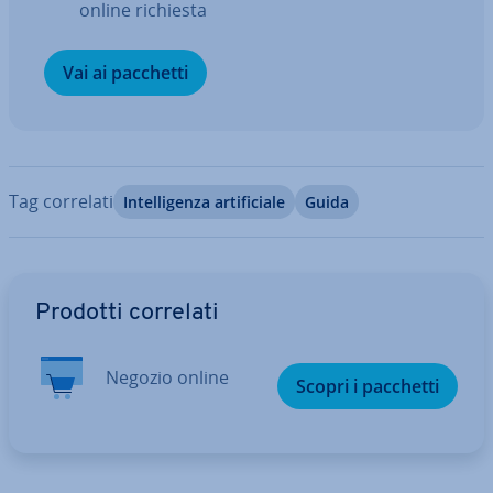
online richiesta
Vai ai pacchetti
Tag correlati
In­tel­li­gen­za ar­ti­fi­cia­le
Guida
Vai al menu prin­ci­pa­le
Prodotti correlati
Negozio online
Scopri i pacchetti