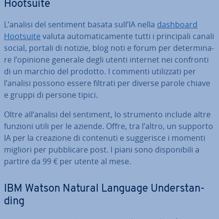
Hootsuite
L’analisi del sentiment basata sull’IA nella
dashboard
Hootsuite
valuta au­to­ma­ti­ca­men­te tutti i prin­ci­pa­li canali
social, portali di notizie, blog noti e forum per de­ter­mi­na­
re l’opinione generale degli utenti internet nei confronti
di un marchio del prodotto. I commenti uti­liz­za­ti per
l’analisi possono essere filtrati per diverse parole chiave
e gruppi di persone tipici.
Oltre all’analisi del sentiment, lo strumento include altre
funzioni utili per le aziende. Offre, tra l’altro, un supporto
IA per la creazione di contenuti e sug­ge­ri­sce i momenti
migliori per pub­bli­ca­re post. I piani sono di­spo­ni­bi­li a
partire da 99 € per utente al mese.
IBM Watson Natural Language Un­der­stan­
ding