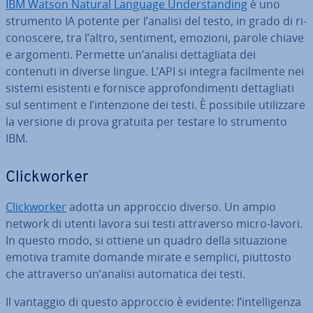
IBM Watson Natural Language Un­der­stan­ding
è uno
strumento IA potente per l’analisi del testo, in grado di ri­
co­no­sce­re, tra l’altro, sentiment, emozioni, parole chiave
e argomenti. Permette un’analisi det­ta­glia­ta dei
contenuti in diverse lingue. L’API si integra fa­cil­men­te nei
sistemi esistenti e fornisce ap­pro­fon­di­men­ti det­ta­glia­ti
sul sentiment e l’in­ten­zio­ne dei testi. È possibile uti­liz­za­re
la versione di prova gratuita per testare lo strumento
IBM.
Clic­k­wor­ker
Clic­k­wor­ker
adotta un approccio diverso. Un ampio
network di utenti lavora sui testi at­tra­ver­so micro-lavori.
In questo modo, si ottiene un quadro della si­tua­zio­ne
emotiva tramite domande mirate e semplici, piuttosto
che at­tra­ver­so un’analisi au­to­ma­ti­ca dei testi.
Il vantaggio di questo approccio è evidente: l’in­tel­li­gen­za