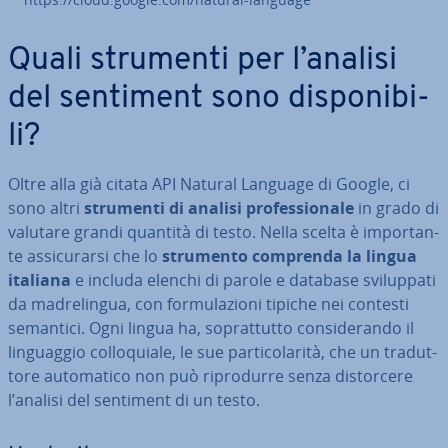
Quali strumenti per l’analisi
del sentiment sono di­spo­ni­bi­
li?
Oltre alla già citata API Natural Language di Google, ci
sono altri
strumenti di analisi pro­fes­sio­na­le
in grado di
valutare grandi quantità di testo. Nella scelta è im­por­tan­
te as­si­cu­rar­si che lo
strumento comprenda la lingua
italiana
e includa elenchi di parole e database svi­lup­pa­ti
da ma­dre­lin­gua, con for­mu­la­zio­ni tipiche nei contesti
semantici. Ogni lingua ha, so­prat­tut­to con­si­de­ran­do il
lin­guag­gio col­lo­quia­le, le sue par­ti­co­la­ri­tà, che un tra­dut­
to­re au­to­ma­ti­co non può ri­pro­dur­re senza di­stor­ce­re
l’analisi del sentiment di un testo.