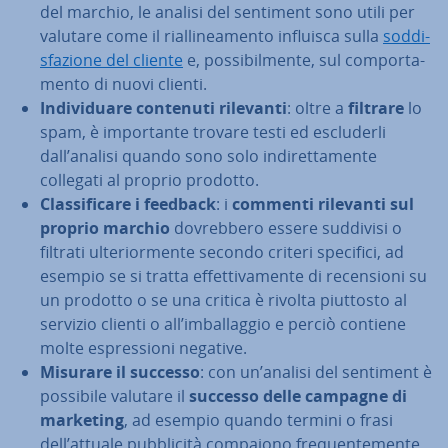
del marchio, le analisi del sentiment sono utili per
valutare come il rial­li­nea­men­to influisca sulla
sod­di­
sfa­zio­ne del cliente
e, pos­si­bil­men­te, sul com­por­ta­
men­to di nuovi clienti.
In­di­vi­dua­re contenuti rilevanti
: oltre a
filtrare
lo
spam, è im­por­tan­te trovare testi ed esclu­der­li
dall’analisi quando sono solo in­di­ret­ta­men­te
collegati al proprio prodotto.
Clas­si­fi­ca­re i feedback
: i
commenti rilevanti sul
proprio marchio
do­vreb­be­ro essere suddivisi o
filtrati ul­te­rior­men­te secondo criteri specifici, ad
esempio se si tratta ef­fet­ti­va­men­te di re­cen­sio­ni su
un prodotto o se una critica è rivolta piuttosto al
servizio clienti o all’im­bal­lag­gio e perciò contiene
molte espres­sio­ni negative.
Misurare il successo
: con un’analisi del sentiment è
possibile valutare il
successo delle campagne di
marketing
, ad esempio quando termini o frasi
dell’attuale pub­bli­ci­tà compaiono fre­quen­te­men­te