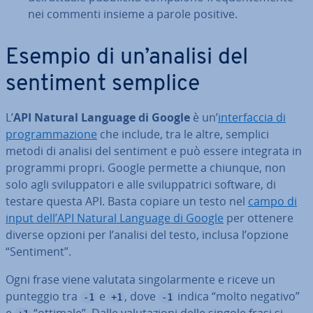
nei commenti insieme a parole positive.
Esempio di un’analisi del
sentiment semplice
L’
API Natural Language di Google
è un’
in­ter­fac­cia di
pro­gram­ma­zio­ne
che include, tra le altre, semplici
metodi di analisi del sentiment e può essere integrata in
programmi propri. Google permette a chiunque, non
solo agli svi­lup­pa­to­ri e alle svi­lup­pa­tri­ci software, di
testare questa API. Basta copiare un testo nel
campo di
input dell’API Natural Language di Google
per ottenere
diverse opzioni per l’analisi del testo, inclusa l’opzione
“Sentiment”.
Ogni frase viene valutata sin­go­lar­men­te e riceve un
punteggio tra
e
, dove
indica “molto negativo”
-1
+1
-1