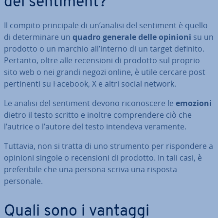
del sentiment?
Il compito prin­ci­pa­le di un’analisi del sentiment è quello
di de­ter­mi­na­re un
quadro generale delle opinioni
su un
prodotto o un marchio all’interno di un target definito.
Pertanto, oltre alle re­cen­sio­ni di prodotto sul proprio
sito web o nei grandi negozi online, è utile cercare post
per­ti­nen­ti su Facebook, X e altri social network.
Le analisi del sentiment devono ri­co­no­sce­re le
emozioni
dietro il testo scritto e inoltre com­pren­de­re ciò che
l’autrice o l’autore del testo intendeva veramente.
Tuttavia, non si tratta di uno strumento per ri­spon­de­re a
opinioni singole o re­cen­sio­ni di prodotto. In tali casi, è
pre­fe­ri­bi­le che una persona scriva una risposta
personale.
Quali sono i vantaggi