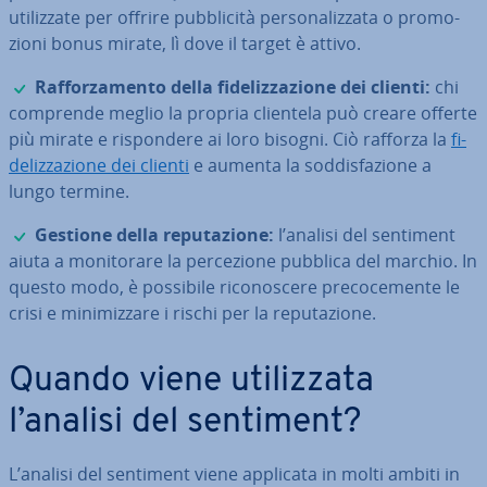
uti­liz­za­te per offrire pub­bli­ci­tà per­so­na­liz­za­ta o pro­mo­
zio­ni bonus mirate, lì dove il target è attivo.
✓
Raf­for­za­men­to della fi­de­liz­za­zio­ne dei clienti:
chi
comprende meglio la propria clientela può creare offerte
più mirate e ri­spon­de­re ai loro bisogni. Ciò rafforza la
fi­
de­liz­za­zio­ne dei clienti
e aumenta la sod­di­sfa­zio­ne a
lungo termine.
✓
Gestione della re­pu­ta­zio­ne:
l’analisi del sentiment
aiuta a mo­ni­to­ra­re la per­ce­zio­ne pubblica del marchio. In
questo modo, è possibile ri­co­no­sce­re pre­co­ce­men­te le
crisi e mi­ni­miz­za­re i rischi per la re­pu­ta­zio­ne.
Quando viene uti­liz­za­ta
l’analisi del sentiment?
L’analisi del sentiment viene applicata in molti ambiti in