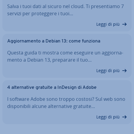
Salva i tuoi dati al sicuro nel cloud. Ti pre­sen­tia­mo 7
servizi per pro­teg­ge­re i tuoi…
Leggi di più
Ag­gior­na­men­to a Debian 13: come funziona
Questa guida ti mostra come eseguire un ag­gior­na­
men­to a Debian 13, preparare il tuo…
Leggi di più
4 al­ter­na­ti­ve gratuite a InDesign di Adobe
I software Adobe sono troppo costosi? Sul web sono
di­spo­ni­bi­li alcune al­ter­na­ti­ve gratuite…
Leggi di più