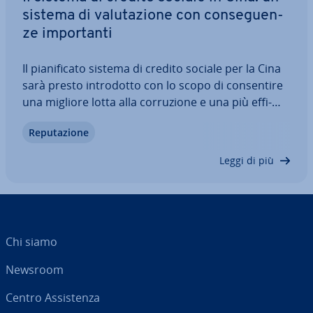
sistema di va­lu­ta­zio­ne con con­se­guen­
ze im­por­tan­ti
Il pia­ni­fi­ca­to sistema di credito sociale per la Cina
sarà presto in­tro­dot­to con lo scopo di con­sen­ti­re
una migliore lotta alla cor­ru­zio­ne e una più ef­fi­
cien­te re­go­la­men­ta­zio­ne del mercato. Le opinioni
Re­pu­ta­zio­ne
più critiche, invece, temono il mo­ni­to­rag­gio e il
controllo di cittadini e…
Leggi di più
Chi siamo
Newsroom
Centro As­si­sten­za