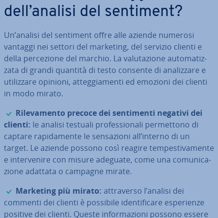
dell’analisi del sentiment?
Un’analisi del sentiment offre alle aziende numerosi
vantaggi nei settori del marketing, del servizio clienti e
della per­ce­zio­ne del marchio. La va­lu­ta­zio­ne au­to­ma­tiz­
za­ta di grandi quantità di testo consente di ana­liz­za­re e
uti­liz­za­re opinioni, at­teg­gia­men­ti ed emozioni dei clienti
in modo mirato.
✓
Ri­le­va­men­to precoce dei sen­ti­men­ti negativi dei
clienti:
le analisi testuali pro­fes­sio­na­li per­met­to­no di
captare ra­pi­da­men­te le sen­sa­zio­ni all’interno di un
target. Le aziende possono così reagire tem­pe­sti­va­men­te
e in­ter­ve­ni­re con misure adeguate, come una co­mu­ni­ca­
zio­ne adattata o campagne mirate.
✓
Marketing più mirato:
at­tra­ver­so l’analisi dei
commenti dei clienti è possibile iden­ti­fi­ca­re espe­rien­ze
positive dei clienti. Queste in­for­ma­zio­ni possono essere