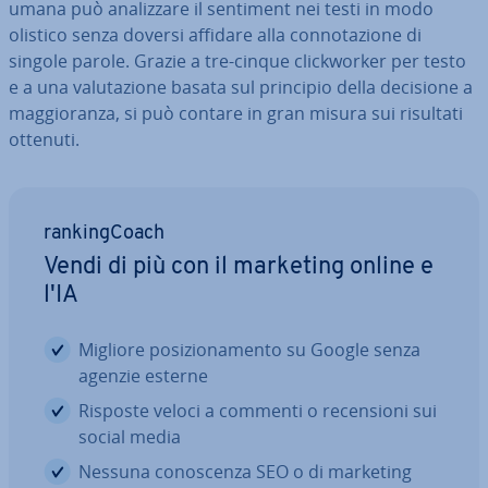
umana può ana­liz­za­re il sentiment nei testi in modo
olistico senza doversi affidare alla con­no­ta­zio­ne di
singole parole. Grazie a tre-cinque clic­k­wor­ker per testo
e a una va­lu­ta­zio­ne basata sul principio della decisione a
mag­gio­ran­za, si può contare in gran misura sui risultati
ottenuti.
ran­kin­g­Coach
Vendi di più con il marketing online e
l'IA
Migliore po­si­zio­na­men­to su Google senza
agenzie esterne
Risposte veloci a commenti o re­cen­sio­ni sui
social media
Nessuna co­no­scen­za SEO o di marketing