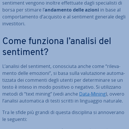
sentiment vengono inoltre ef­fet­tua­te dagli spe­cia­li­sti di
borsa per stimare l’
andamento delle azioni
in base al
com­por­ta­men­to d’acquisto e al sentiment generale degli
in­ve­sti­to­ri.
Come funziona l’analisi del
sentiment?
L’analisi del sentiment, co­no­sciu­ta anche come “ri­le­va­
men­to delle emozioni”, si basa sulla va­lu­ta­zio­ne au­to­ma­
tiz­za­ta dei commenti degli utenti per de­ter­mi­na­re se un
testo è inteso in modo positivo o negativo. Si uti­liz­za­no
metodi di “text mining” (vedi anche
Data-Mining
), ovvero
l’analisi au­to­ma­ti­ca di testi scritti in lin­guag­gio naturale.
Tra le sfide più grandi di questa di­sci­pli­na si an­no­ve­ra­no
le seguenti: