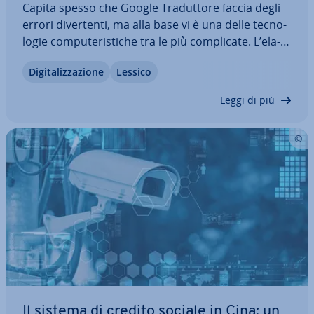
Capita spesso che Google Tra­dut­to­re faccia degli
errori di­ver­ten­ti, ma alla base vi è una delle tec­no­
lo­gie com­pu­te­ri­sti­che tra le più com­pli­ca­te. L’ela­
bo­ra­zio­ne del lin­guag­gio naturale permette ai
Di­gi­ta­liz­za­zio­ne
Lessico
computer di tradurre da una lingua ad un’altra, di
eseguire comandi trasmessi…
Leggi di più
Il sistema di credito sociale in Cina: un