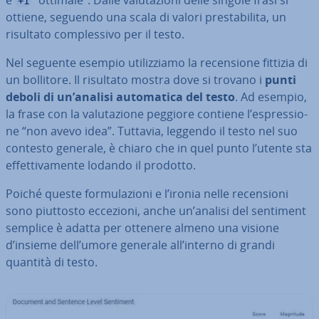
e
“ottimale”. Dalle va­lu­ta­zio­ni delle singole frasi si
+1
ottiene, seguendo una scala di valori pre­sta­bi­li­ta, un
risultato com­ples­si­vo per il testo.
Nel seguente esempio uti­liz­zia­mo la re­cen­sio­ne fittizia di
un bollitore. Il risultato mostra dove si trovano i
punti
deboli di un’analisi au­to­ma­ti­ca del testo
. Ad esempio,
la frase con la va­lu­ta­zio­ne peggiore contiene l’espres­sio­
ne “non avevo idea”. Tuttavia, leggendo il testo nel suo
contesto generale, è chiaro che in quel punto l’utente sta
ef­fet­ti­va­men­te lodando il prodotto.
Poiché queste for­mu­la­zio­ni e l’ironia nelle re­cen­sio­ni
sono piuttosto eccezioni, anche un’analisi del sentiment
semplice è adatta per ottenere almeno una visione
d’insieme dell’umore generale all’interno di grandi
quantità di testo.