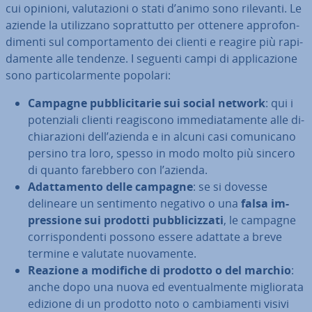
cui opinioni, va­lu­ta­zio­ni o stati d’animo sono rilevanti. Le
aziende la uti­liz­za­no so­prat­tut­to per ottenere ap­pro­fon­
di­men­ti sul com­por­ta­men­to dei clienti e reagire più ra­pi­
da­men­te alle tendenze. I seguenti campi di ap­pli­ca­zio­ne
sono par­ti­co­lar­men­te popolari:
Campagne pub­bli­ci­ta­rie sui social network
: qui i
po­ten­zia­li clienti rea­gi­sco­no im­me­dia­ta­men­te alle di­
chia­ra­zio­ni dell’azienda e in alcuni casi co­mu­ni­ca­no
persino tra loro, spesso in modo molto più sincero
di quanto farebbero con l’azienda.
Adat­ta­men­to delle campagne
: se si dovesse
delineare un sen­ti­men­to negativo o una
falsa im­
pres­sio­ne sui prodotti pub­bli­ciz­za­ti
, le campagne
cor­ri­spon­den­ti possono essere adattate a breve
termine e valutate nuo­va­men­te.
Reazione a modifiche di prodotto o del marchio
:
anche dopo una nuova ed even­tual­men­te mi­glio­ra­ta
edizione di un prodotto noto o cam­bia­men­ti visivi