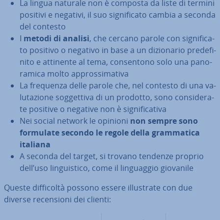
La lingua naturale non è composta da liste di termini
positivi e negativi, il suo si­gni­fi­ca­to cambia a seconda
del contesto
I
metodi di analisi
, che cercano parole con si­gni­fi­ca­
to positivo o negativo in base a un di­zio­na­rio pre­de­fi­
ni­to e attinente al tema, con­sen­to­no solo una pa­no­
ra­mi­ca molto ap­pros­si­ma­ti­va
La frequenza delle parole che, nel contesto di una va­
lu­ta­zio­ne sog­get­ti­va di un prodotto, sono con­si­de­ra­
te positive o negative non è si­gni­fi­ca­ti­va
Nei social network le opinioni
non sempre sono
formulate secondo le regole della gram­ma­ti­ca
italiana
A seconda del target, si trovano tendenze proprio
dell’uso lin­gui­sti­co, come il lin­guag­gio giovanile
Queste dif­fi­col­tà possono essere il­lu­stra­te con due
diverse re­cen­sio­ni dei clienti: