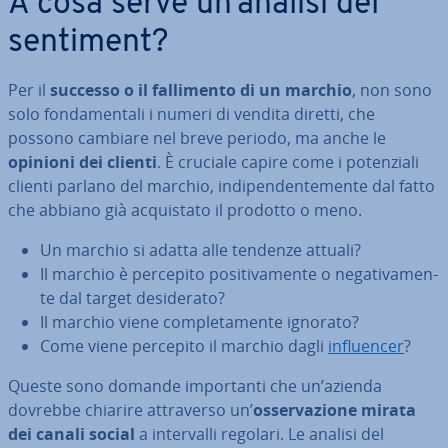
A cosa serve un’analisi del
sentiment?
Per il
successo o il fal­li­men­to di un marchio
, non sono
solo fon­da­men­ta­li i numeri di vendita diretti, che
possono cambiare nel breve periodo, ma anche le
opinioni dei clienti
. È cruciale capire come i po­ten­zia­li
clienti parlano del marchio, in­di­pen­den­te­men­te dal fatto
che abbiano già ac­qui­sta­to il prodotto o meno.
Un marchio si adatta alle tendenze attuali?
Il marchio è percepito po­si­ti­va­men­te o ne­ga­ti­va­men­
te dal target de­si­de­ra­to?
Il marchio viene com­ple­ta­men­te ignorato?
Come viene percepito il marchio dagli
in­fluen­cer
?
Queste sono domande im­por­tan­ti che un’azienda
dovrebbe chiarire at­tra­ver­so un’
os­ser­va­zio­ne mirata
dei canali social
a in­ter­val­li regolari. Le analisi del