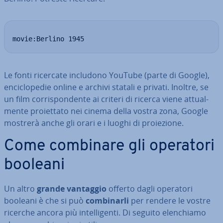
movie:Berlino 1945
Le fonti ricercate includono YouTube (parte di Google),
en­ci­clo­pe­die online e archivi statali e privati. Inoltre, se
un film cor­ri­spon­den­te ai criteri di ricerca viene at­tual­
men­te pro­iet­ta­to nei cinema della vostra zona, Google
mostrerà anche gli orari e i luoghi di pro­ie­zio­ne.
Come combinare gli operatori
booleani
Un altro
grande vantaggio
offerto dagli operatori
booleani è che si può
com­bi­nar­li
per rendere le vostre
ricerche ancora più in­tel­li­gen­ti. Di seguito elen­chia­mo