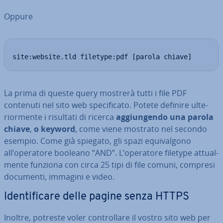
Oppure
site:website.tld filetype:pdf [parola chiave]
La prima di queste query mostrerà tutti i file PDF
contenuti nel sito web spe­ci­fi­ca­to. Potete definire ul­te­
rior­men­te i risultati di ricerca
ag­giun­gen­do una parola
chiave
,
o keyword
, come viene mostrato nel secondo
esempio. Come già spiegato, gli spazi equi­val­go­no
all’operatore booleano “AND”. L’operatore filetype at­tual­
men­te funziona con circa 25 tipi di file comuni, compresi
documenti, immagini e video.
Iden­ti­fi­ca­re delle pagine senza HTTPS
Inoltre, potreste voler con­trol­la­re il vostro sito web per