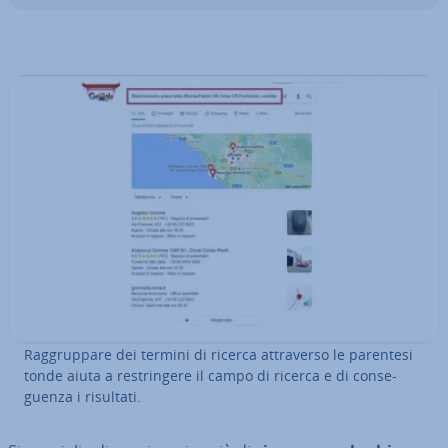
Rag­grup­pa­re dei termini di ricerca at­tra­ver­so le parentesi
tonde aiuta a re­strin­ge­re il campo di ricerca e di con­se­
guen­za i risultati.