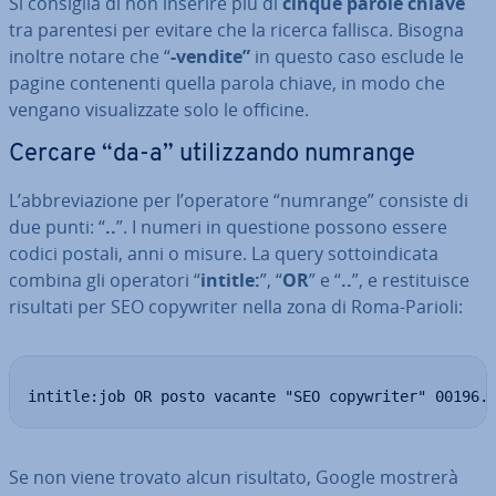
Si consiglia di non inserire più di
cinque parole chiave
tra parentesi per evitare che la ricerca fallisca. Bisogna
inoltre notare che “
-vendite”
in questo caso esclude le
pagine con­te­nen­ti quella parola chiave, in modo che
vengano vi­sua­liz­za­te solo le officine.
Cercare “da-a” uti­liz­zan­do numrange
L’ab­bre­via­zio­ne per l’operatore “numrange” consiste di
due punti: “
..
”. I numeri in questione possono essere
codici postali, anni o misure. La query sot­toin­di­ca­ta
combina gli operatori “
intitle:
”, “
OR
” e “
..
”, e re­sti­tui­sce
risultati per SEO co­py­w­ri­ter nella zona di Roma-Parioli:
intitle:job OR posto vacante "SEO copywriter" 00196.
Se non viene trovato alcun risultato, Google mostrerà