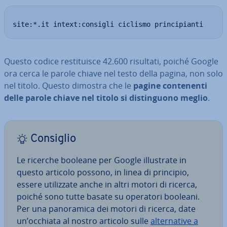
site:*.it intext:consigli ciclismo principianti
Questo codice re­sti­tui­sce 42.600 risultati, poiché Google
ora cerca le parole chiave nel testo della pagina, non solo
nel titolo. Questo dimostra che le
pagine con­te­nen­ti
delle parole chiave nel titolo si di­stin­guo­no meglio
.
Consiglio
Le ricerche booleane per Google il­lu­stra­te in
questo articolo possono, in linea di principio,
essere uti­liz­za­te anche in altri motori di ricerca,
poiché sono tutte basate su operatori booleani.
Per una pa­no­ra­mi­ca dei motori di ricerca, date
un’occhiata al nostro articolo sulle
al­ter­na­ti­ve a