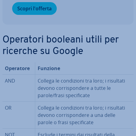
Scopri l'offerta
Operatori booleani utili per
ricerche su Google
Operatore
Funzione
AND
Collega le con­di­zio­ni tra loro; i risultati
devono cor­ri­spon­de­re a tutte le
parole/frasi spe­ci­fi­ca­te
OR
Collega le con­di­zio­ni tra loro; i risultati
devono cor­ri­spon­de­re a una delle
parole o frasi spe­ci­fi­ca­te
NOT
Esclude i termini dai risultati della