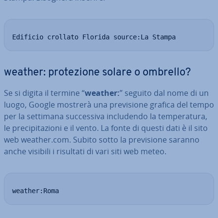
Edificio crollato Florida source:La Stampa
weather: pro­te­zio­ne solare o ombrello?
Se si digita il termine “
weather:
” seguito dal nome di un
luogo, Google mostrerà una pre­vi­sio­ne grafica del tempo
per la settimana suc­ces­si­va in­clu­den­do la tem­pe­ra­tu­ra,
le pre­ci­pi­ta­zio­ni e il vento. La fonte di questi dati è il sito
web weather.com. Subito sotto la pre­vi­sio­ne saranno
anche visibili i risultati di vari siti web meteo.
weather:Roma