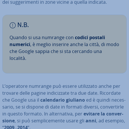
dei sug­ge­ri­men­ti in zone vicine a quella indicata.
N.B.
Quando si usa numrange con
codici postali
numerici
, è meglio inserire anche la città, di modo
che Google sappia che si sta cercando una
località.
L’operatore numrange può essere uti­liz­za­to anche per
trovare delle pagine in­di­ciz­za­te tra due date. Ricordate
che Google usa il
ca­len­da­rio giuliano
ed è quindi ne­ces­
sa­rio, se si dispone di date in formati diversi, con­ver­tir­le
in questo formato. In al­ter­na­ti­va, per
evitare la con­ver­
sio­ne
, si può sem­pli­ce­men­te usare gli
anni
, ad esempio,
“
2009..2014
”.