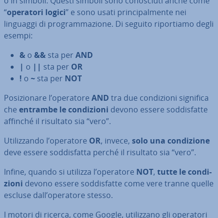
o in simboli. Questi simboli sono co­no­sciu­ti anche come
“
operatori logici
” e sono usati prin­ci­pal­men­te nei
linguaggi di pro­gram­ma­zio­ne. Di seguito ri­por­tia­mo degli
esempi:
&
o
&&
sta per
AND
|
o
||
sta per
OR
!
o
~
sta per
NOT
Po­si­zio­na­re l’operatore
AND
tra due con­di­zio­ni significa
che
entrambe le con­di­zio­ni
devono essere sod­di­sfat­te
affinché il risultato sia “vero”.
Uti­liz­zan­do l’operatore
OR
, invece,
solo una con­di­zio­ne
deve essere sod­di­sfat­ta perché il risultato sia “vero”.
Infine, quando si utilizza l’operatore
NOT
,
tutte le con­di­
zio­ni
devono essere sod­di­sfat­te come vere tranne quelle
escluse dall’operatore stesso.
I motori di ricerca, come Google, uti­liz­za­no gli operatori