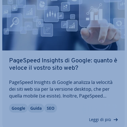
PageSpeed Insights di Google: quanto è
veloce il vostro sito web?
PageSpeed Insights di Google analizza la velocità
dei siti web sia per la versione desktop, che per
quella mobile (se esiste). Inoltre, PageSpeed
Insights fornisce in­for­ma­zio­ni sui problemi
Google
Guida
SEO
esistenti e sulle possibili soluzioni ri­guar­dan­ti la
velocità di ca­ri­ca­men­to. Questo…
Leggi di più