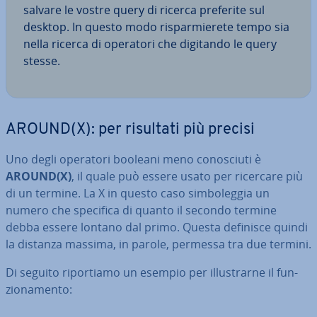
salvare le vostre query di ricerca preferite sul
desktop. In questo modo ri­spar­mie­re­te tempo sia
nella ricerca di operatori che digitando le query
stesse.
AROUND(X): per risultati più precisi
Uno degli operatori booleani meno co­no­sciu­ti è
AROUND(X)
, il quale può essere usato per ricercare più
di un termine. La X in questo caso sim­bo­leg­gia un
numero che specifica di quanto il secondo termine
debba essere lontano dal primo. Questa definisce quindi
la distanza massima, in parole, permessa tra due termini.
Di seguito ri­por­tia­mo un esempio per il­lu­strar­ne il fun­
zio­na­men­to: