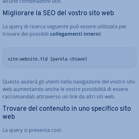
alcune com­bi­na­zio­ni utili.
Mi­glio­ra­re la SEO del vostro sito web
La query di ricerca seguente può essere uti­liz­za­ta per
trovare dei possibili
col­le­ga­men­ti interni
:
site:website.tld [parola chiave]
Questo aiuterà gli utenti nella na­vi­ga­zio­ne del vostro sito
web au­men­tan­do anche le vostre pos­si­bi­li­tà di essere
rac­co­man­da­ti at­tra­ver­so un link da altri siti web.
Trovare del contenuto in uno specifico sito
web
La query si presenta così: