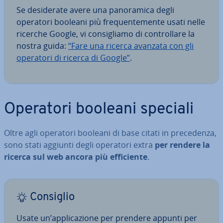
Se de­si­de­ra­te avere una pa­no­ra­mi­ca degli
operatori booleani più fre­quen­te­men­te usati nelle
ricerche Google, vi con­si­glia­mo di con­trol­la­re la
nostra guida:
“Fare una ricerca avanzata con gli
operatori di ricerca di Google”
.
Operatori booleani speciali
Oltre agli operatori booleani di base citati in pre­ce­den­za,
sono stati aggiunti degli operatori extra
per rendere la
ricerca sul web ancora più ef­fi­cien­te
.
Consiglio
Usate un’ap­pli­ca­zio­ne per prendere appunti per