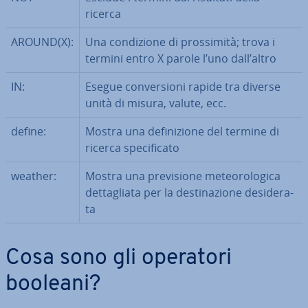
ricerca
AROUND(X):
Una con­di­zio­ne di pros­si­mi­tà; trova i
termini entro X parole l’uno dall’altro
IN:
Esegue con­ver­sio­ni rapide tra diverse
unità di misura, valute, ecc.
define:
Mostra una de­fi­ni­zio­ne del termine di
ricerca spe­ci­fi­ca­to
weather:
Mostra una pre­vi­sio­ne me­teo­ro­lo­gi­ca
det­ta­glia­ta per la de­sti­na­zio­ne de­si­de­ra­
ta
Cosa sono gli operatori
booleani?