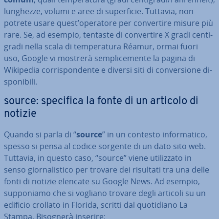
lunghezze, volumi e aree di su­per­fi­cie. Tuttavia, non
potrete usare quest’operatore per con­ver­ti­re misure più
rare. Se, ad esempio, tentaste di con­ver­ti­re X gradi cen­ti­
gra­di nella scala di tem­pe­ra­tu­ra Réamur, ormai fuori
uso, Google vi mostrerà sem­pli­ce­men­te la pagina di
Wikipedia cor­ri­spon­den­te e diversi siti di con­ver­sio­ne di­
spo­ni­bi­li.
source: specifica la fonte di un articolo di
notizie
Quando si parla di “
source
” in un contesto in­for­ma­ti­co,
spesso si pensa al codice sorgente di un dato sito web.
Tuttavia, in questo caso, “source” viene uti­liz­za­to in
senso gior­na­li­sti­co per trovare dei risultati tra una delle
fonti di notizie elencate su Google News. Ad esempio,
sup­po­nia­mo che si vogliano trovare degli articoli su un
edificio crollato in Florida, scritti dal quo­ti­dia­no La
Stampa. Bisognerà inserire: