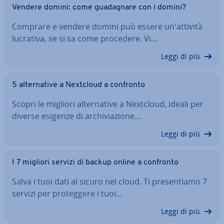
Vendere domini: come gua­da­gna­re con i domini?
Comprare e vendere domini può essere un'at­ti­vi­tà
lucrativa, se si sa come procedere. Vi…
Leggi di più
5 al­ter­na­ti­ve a Nextcloud a confronto
Scopri le migliori al­ter­na­ti­ve a Nextcloud, ideali per
diverse esigenze di ar­chi­via­zio­ne…
Leggi di più
I 7 migliori servizi di backup online a confronto
Salva i tuoi dati al sicuro nel cloud. Ti pre­sen­tia­mo 7
servizi per pro­teg­ge­re i tuoi…
Leggi di più