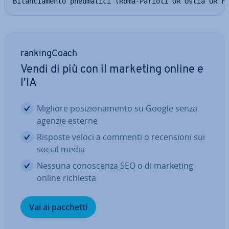
Bilanciamento pneumatici (Roma-Parioli OR Ostia OR F
ran­kin­g­Coach
Vendi di più con il marketing online e
l'IA
Migliore po­si­zio­na­men­to su Google senza
agenzie esterne
Risposte veloci a commenti o re­cen­sio­ni sui
social media
Nessuna co­no­scen­za SEO o di marketing
online richiesta
Vai ai pacchetti