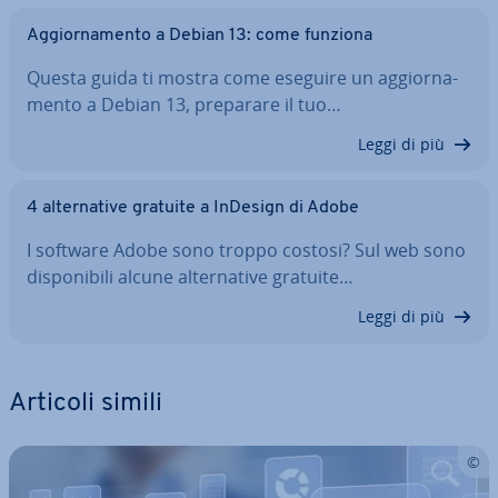
Ag­gior­na­men­to a Debian 13: come funziona
Questa guida ti mostra come eseguire un ag­gior­na­
men­to a Debian 13, preparare il tuo…
Leggi di più
4 al­ter­na­ti­ve gratuite a InDesign di Adobe
I software Adobe sono troppo costosi? Sul web sono
di­spo­ni­bi­li alcune al­ter­na­ti­ve gratuite…
Leggi di più
Articoli simili