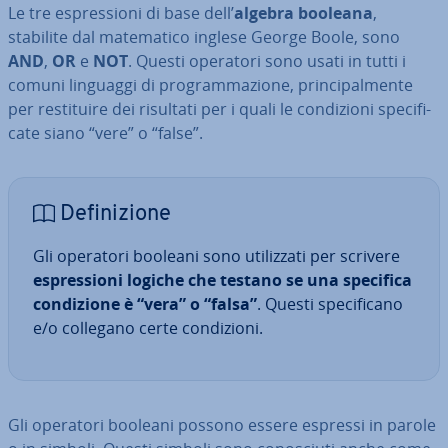
Le tre espres­sio­ni di base dell’
algebra booleana
,
stabilite dal ma­te­ma­ti­co inglese George Boole, sono
AND
,
OR
e
NOT
. Questi operatori sono usati in tutti i
comuni linguaggi di pro­gram­ma­zio­ne, prin­ci­pal­men­te
per re­sti­tui­re dei risultati per i quali le con­di­zio­ni spe­ci­fi­
ca­te siano “vere” o “false”.
De­fi­ni­zio­ne
Gli operatori booleani sono uti­liz­za­ti per scrivere
espres­sio­ni logiche che testano se una specifica
con­di­zio­ne è “vera” o “falsa”
. Questi spe­ci­fi­ca­no
e/o collegano certe con­di­zio­ni.
Gli operatori booleani possono essere espressi in parole