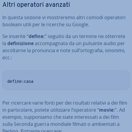
Altri operatori avanzati
In questa sezione vi mo­stre­re­mo altri comodi operatori
booleani utili per le ricerche su Google.
Se inserite “
define:
” seguito da un termine ne otterrete
la
de­fi­ni­zio­ne
ac­com­pa­gna­ta da un pulsante audio per
ascol­tar­ne la pronuncia e note sull’or­to­gra­fia, sinonimi,
ecc.:
define:casa
Per ricercare varie fonti per dei risultati relativi a dei film
in par­ti­co­la­re, potete uti­liz­za­re l’operatore “
movie:
”. Ad
esempio, sup­po­nia­mo che siate in­te­res­sa­ti a dei film
sulla Seconda guerra mondiale filmati o am­bien­ta­ti a
Berlino. Potreste ricercare: