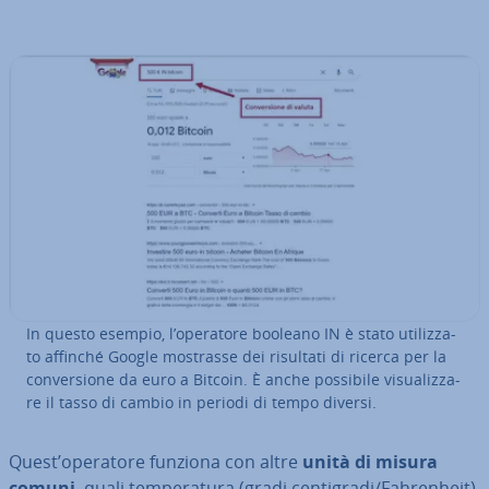
In questo esempio, l’operatore booleano IN è stato uti­liz­za­
to affinché Google mostrasse dei risultati di ricerca per la
con­ver­sio­ne da euro a Bitcoin. È anche possibile vi­sua­liz­za­
re il tasso di cambio in periodi di tempo diversi.
Quest’operatore funziona con altre
unità di misura
comuni
, quali tem­pe­ra­tu­ra (gradi cen­ti­gra­di/Fah­ren­heit),