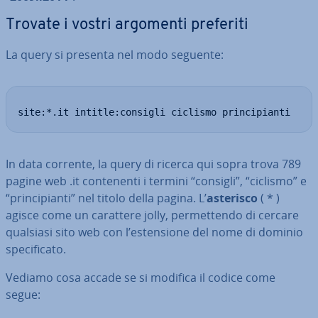
Trovate i vostri argomenti preferiti
La query si presenta nel modo seguente:
site:*.it intitle:consigli ciclismo principianti
In data corrente, la query di ricerca qui sopra trova 789
pagine web .it con­te­nen­ti i termini “consigli”, “ciclismo” e
“prin­ci­pian­ti” nel titolo della pagina. L’
asterisco
( * )
agisce come un carattere jolly, per­met­ten­do di cercare
qualsiasi sito web con l’esten­sio­ne del nome di dominio
spe­ci­fi­ca­to.
Vediamo cosa accade se si modifica il codice come
segue: