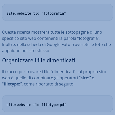
site:website.tld "fotografia"
Questa ricerca mostrerà tutte le sot­to­pa­gi­ne di uno
specifico sito web con­te­nen­ti la parola “fo­to­gra­fia”.
Inoltre, nella scheda di Google Foto troverete le foto che
appaiono nel sito stesso.
Or­ga­niz­za­re i file di­men­ti­ca­ti
Il trucco per trovare i file “di­men­ti­ca­ti” sul proprio sito
web è quello di combinare gli operatori “
site:
” e
“
filetype:
”, come riportato di seguito:
site:website.tld filetype:pdf