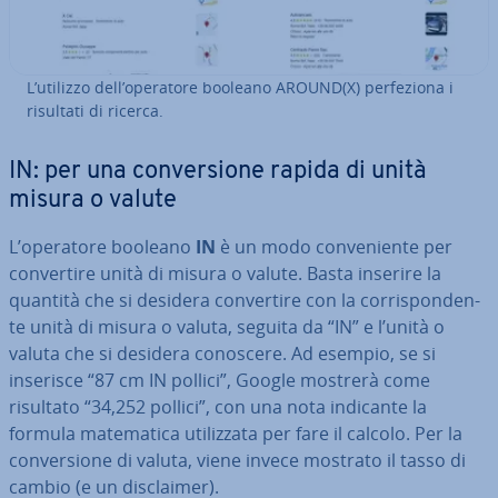
L’utilizzo dell’operatore booleano AROUND(X) per­fe­zio­na i
risultati di ricerca.
IN: per una con­ver­sio­ne rapida di unità
misura o valute
L’operatore booleano
IN
è un modo con­ve­nien­te per
con­ver­ti­re unità di misura o valute. Basta inserire la
quantità che si desidera con­ver­ti­re con la cor­ri­spon­den­
te unità di misura o valuta, seguita da “IN” e l’unità o
valuta che si desidera conoscere. Ad esempio, se si
inserisce “87 cm IN pollici”, Google mostrerà come
risultato “34,252 pollici”, con una nota indicante la
formula ma­te­ma­ti­ca uti­liz­za­ta per fare il calcolo. Per la
con­ver­sio­ne di valuta, viene invece mostrato il tasso di
cambio (e un di­sclai­mer).