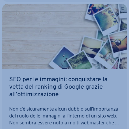
SEO per le immagini: con­qui­sta­re la
vetta del ranking di Google grazie
all’ot­ti­miz­za­zio­ne
Non c’è si­cu­ra­men­te alcun dubbio sull’im­por­tan­za
del ruolo delle immagini all’interno di un sito web.
Non sembra essere noto a molti webmaster che le