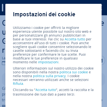
Digital Guide
Impostazioni dei cookie
Vai al contenuto prin­ci­pa­le
Operatori booleani: ef­fet­tua­re
Utilizziamo i cookie per offrirti la migliore
una ricerca in­tel­li­gen­te su
esperienza utente possibile sul nostro sito web e
per personalizzare gli annunci pubblicitari in
base ai tuoi interessi. Fai clic su
Accetta tutto
per
Google e gli altri motori di
acconsentire all'uso di tutti i cookie. Puoi anche
scegliere quali cookie consentire selezionando le
ricerca
caselle sottostanti e facendo clic su Invia
preferenze per confermare le tue scelte. Puoi
La redazione di IONOS
modificare le tue preferenze in qualsiasi
Condividi 
Condiv
C
momento nelle
impostazioni
.
27 ott 2021
Ulteriori informazioni sul nostro utilizzo dei cookie
sono disponibili nella nostra
politica sui cookie
e
nella nostra
politica sulla privacy
. I cookie
Indice
necessari verranno utilizzati anche se selezioni
Rifiuta
.
Gli operatori booleani sono uno strumento versatile e
Cliccando su "
Accetta tutto
", accetti la raccolta e la
prezioso per chiunque usi dei motori di ricerca per
trasmissione dei tuoi dati a paesi terzi.
trovare delle in­for­ma­zio­ni online. Questi operatori sono
operatori ma­te­ma­ti­ci
usati con una sintassi speciale