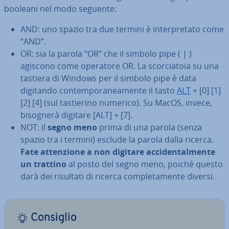
booleani nel modo seguente:
AND: uno spazio tra due termini è in­ter­pre­ta­to come
“AND”.
OR: sia la parola “OR” che il simbolo pipe ( | )
agiscono come operatore OR. La scor­cia­to­ia su una
tastiera di Windows per il simbolo pipe è data
digitando con­tem­po­ra­nea­men­te il tasto
ALT
+ [0] [1]
[2] [4] (sul ta­stie­ri­no numerico). Su MacOS, invece,
bisognerà digitare [ALT] + [7].
NOT: il
segno meno
prima di una parola (senza
spazio tra i termini) esclude la parola dalla ricerca.
Fate at­ten­zio­ne a non digitare ac­ci­den­tal­men­te
un trattino
al posto del segno meno, poiché questo
darà dei risultati di ricerca com­ple­ta­men­te diversi.
Consiglio