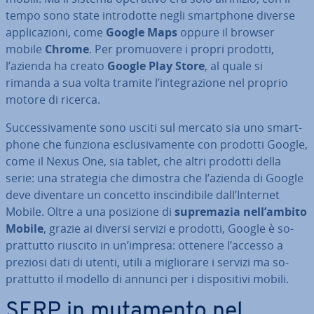
tempo sono state in­tro­dot­te negli smart­pho­ne diverse
ap­pli­ca­zio­ni, come
Google Maps
oppure il browser
mobile
Chrome
. Per pro­muo­ve­re i propri prodotti,
l’azienda ha creato
Google Play Store
, al quale si
rimanda a sua volta tramite l’in­te­gra­zio­ne nel proprio
motore di ricerca.
Suc­ces­si­va­men­te sono usciti sul mercato sia uno smart­
pho­ne che funziona esclu­si­va­men­te con prodotti Google,
come il Nexus One, sia tablet, che altri prodotti della
serie: una strategia che dimostra che l’azienda di Google
deve diventare un concetto in­scin­di­bi­le dall’Internet
Mobile. Oltre a una posizione di
su­pre­ma­zia
nell’ambito
Mobile
, grazie ai diversi servizi e prodotti, Google è so­
prat­tut­to riuscito in un’impresa: ottenere l’accesso a
preziosi dati di utenti, utili a mi­glio­ra­re i servizi ma so­
prat­tut­to il modello di annunci per i di­spo­si­ti­vi mobili.
SERP in mutamento nel