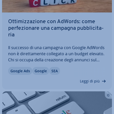
Ot­ti­miz­za­zio­ne con AdWords: come
per­fe­zio­na­re una campagna pub­bli­ci­ta­
ria
Il successo di una campagna con Google AdWords
non è di­ret­ta­men­te collegato a un budget elevato.
Chi si occupa della creazione degli annunci sul
motore di ricerca, de­di­can­do­vi il tempo e la giusta
Google Ads
Google
SEA
cura, può rag­giun­ge­re risultati pro­met­ten­ti anche
im­po­stan­do un costo per clic…
Leggi di più