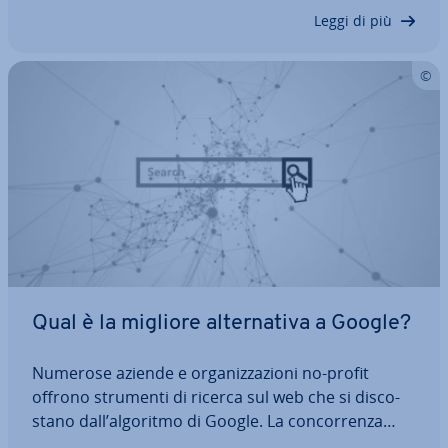
succede niente. Ciò potrebbe dipendere dal fatto…
Leggi di più
Qual è la migliore al­ter­na­ti­va a Google?
Numerose aziende e or­ga­niz­za­zio­ni no-profit
offrono strumenti di ricerca sul web che si di­sco­
sta­no dall’algoritmo di Google. La con­cor­ren­za
occupa a tutti gli effetti lo status di outsider con le