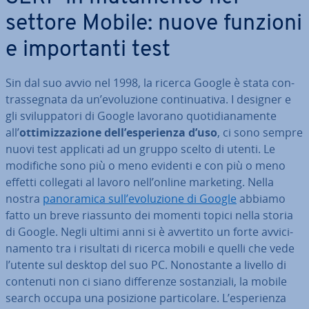
settore Mobile: nuove funzioni
e im­por­tan­ti test
Sin dal suo avvio nel 1998, la ricerca Google è stata con­
tras­se­gna­ta da un’evo­lu­zio­ne con­ti­nua­ti­va. I designer e
gli svi­lup­pa­to­ri di Google lavorano quo­ti­dia­na­men­te
all’
ot­ti­miz­za­zio­ne dell’espe­rien­za d’uso
, ci sono sempre
nuovi test applicati ad un gruppo scelto di utenti. Le
modifiche sono più o meno evidenti e con più o meno
effetti collegati al lavoro nell’online marketing. Nella
nostra
pa­no­ra­mi­ca sull’evo­lu­zio­ne di Google
abbiamo
fatto un breve riassunto dei momenti topici nella storia
di Google. Negli ultimi anni si è avvertito un forte av­vi­ci­
na­men­to tra i risultati di ricerca mobili e quelli che vede
l’utente sul desktop del suo PC. No­no­stan­te a livello di
contenuti non ci siano dif­fe­ren­ze so­stan­zia­li, la mobile
search occupa una posizione par­ti­co­la­re. L’espe­rien­za