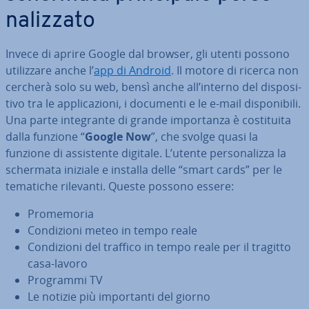
na­liz­za­to
Invece di aprire Google dal browser, gli utenti possono
uti­liz­za­re anche l’
app di Android
. Il motore di ricerca non
cercherà solo su web, bensì anche all’interno del di­spo­si­
ti­vo tra le ap­pli­ca­zio­ni, i documenti e le e-mail di­spo­ni­bi­li.
Una parte in­te­gran­te di grande im­por­tan­za è co­sti­tui­ta
dalla funzione “
Google Now
”, che svolge quasi la
funzione di as­si­sten­te digitale. L’utente per­so­na­liz­za la
schermata iniziale e installa delle “smart cards” per le
tematiche rilevanti. Queste possono essere:
Pro­me­mo­ria
Con­di­zio­ni meteo in tempo reale
Con­di­zio­ni del traffico in tempo reale per il tragitto
casa-lavoro
Programmi TV
Le notizie più im­por­tan­ti del giorno