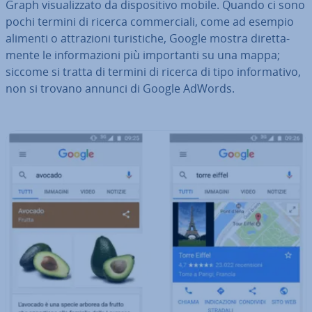
Graph vi­sua­liz­za­to da di­spo­si­ti­vo mobile. Quando ci sono
pochi termini di ricerca com­mer­cia­li, come ad esempio
alimenti o at­tra­zio­ni tu­ri­sti­che, Google mostra di­ret­ta­
men­te le in­for­ma­zio­ni più im­por­tan­ti su una mappa;
siccome si tratta di termini di ricerca di tipo in­for­ma­ti­vo,
non si trovano annunci di Google AdWords.