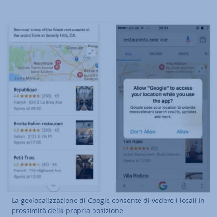
La geo­lo­ca­liz­za­zio­ne di Google consente di vedere i locali in
pros­si­mi­tà della propria posizione.