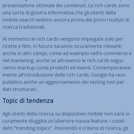
pre­sen­ta­zio­ne ottimale dei contenuti. Le rich cards sono
una sorta di giostra in­for­ma­ti­va che gli utenti della
mobile search vedono ancora prima dei primi risultati di
ricerca tra­di­zio­na­li.
Al momento le rich cards vengono impiegate solo per
ricette e film; in futuro saranno si­cu­ra­men­te rilevanti
anche in altri campi, come ad esempio nell’e-commerce e
nel marketing, anche se at­tra­ver­so le rich cards se­gui­
ran­no markup come prodotti ed eventi. Con­tem­po­ra­nea­
men­te all’in­tro­du­zio­ne delle rich cards, Google ha reso
pubblico anche un ag­gior­na­men­to dei testing tool per
dati strut­tu­ra­ti.
Topic di tendenza
Agli utenti della ricerca su di­spo­si­ti­vo mobile non sarà si­
cu­ra­men­te sfuggita un’ulteriore nuova feature: i co­sid­
det­ti “trending topics”. Inserendo il criterio di ricerca, gli