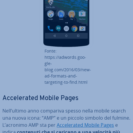
Fonte:
https://adwords.goo­
gle­
blog.com/2016/03/new-
ad-formats-and-
targeting-to-find.html
Ac­ce­le­ra­ted Mobile Pages
Nell’ultimo anno compariva spesso nella mobile search
una nuova icona: “AMP” e un piccolo simbolo del fulmine.
L’acronimo AMP sta per
Ac­ce­le­ra­ted Mobile Pages
e
indica
contenuti che si caricano a una velocità più