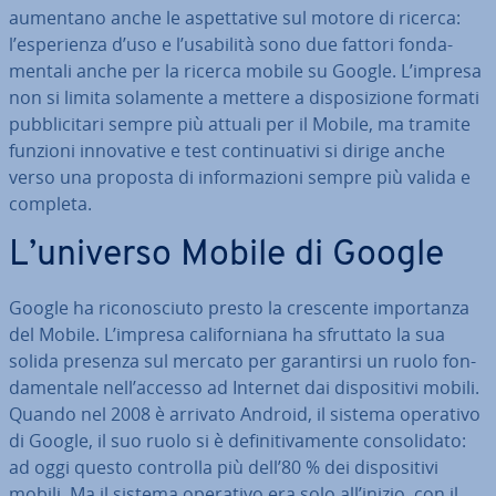
aumentano anche le aspet­ta­ti­ve sul motore di ricerca:
l’espe­rien­za d’uso e l’usabilità sono due fattori fon­da­
men­ta­li anche per la ricerca mobile su Google. L’impresa
non si limita solamente a mettere a di­spo­si­zio­ne formati
pub­bli­ci­ta­ri sempre più attuali per il Mobile, ma tramite
funzioni in­no­va­ti­ve e test con­ti­nua­ti­vi si dirige anche
verso una proposta di in­for­ma­zio­ni sempre più valida e
completa.
L’universo Mobile di Google
Google ha ri­co­no­sciu­to presto la crescente im­por­tan­za
del Mobile. L’impresa ca­li­for­nia­na ha sfruttato la sua
solida presenza sul mercato per ga­ran­tir­si un ruolo fon­
da­men­ta­le nell’accesso ad Internet dai di­spo­si­ti­vi mobili.
Quando nel 2008 è arrivato Android, il sistema operativo
di Google, il suo ruolo si è de­fi­ni­ti­va­men­te con­so­li­da­to:
ad oggi questo controlla più dell’80 % dei di­spo­si­ti­vi
mobili. Ma il sistema operativo era solo all’inizio, con il