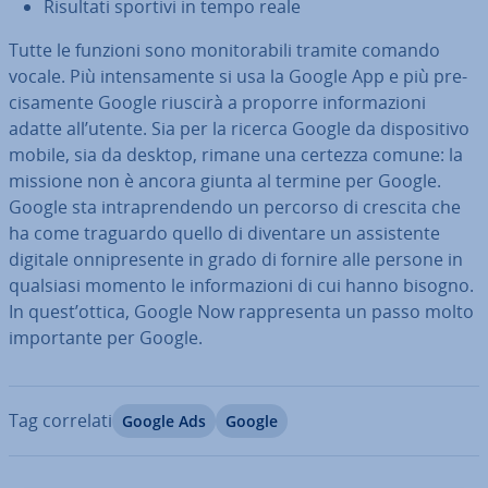
Risultati sportivi in tempo reale
Tutte le funzioni sono mo­ni­to­ra­bi­li tramite comando
vocale. Più in­ten­sa­men­te si usa la Google App e più pre­
ci­sa­men­te Google riuscirà a proporre in­for­ma­zio­ni
adatte all’utente. Sia per la ricerca Google da di­spo­si­ti­vo
mobile, sia da desktop, rimane una certezza comune: la
missione non è ancora giunta al termine per Google.
Google sta in­tra­pren­den­do un percorso di crescita che
ha come traguardo quello di diventare un as­si­sten­te
digitale on­ni­pre­sen­te in grado di fornire alle persone in
qualsiasi momento le in­for­ma­zio­ni di cui hanno bisogno.
In quest’ottica, Google Now rap­pre­sen­ta un passo molto
im­por­tan­te per Google.
Tag correlati
Google Ads
Google