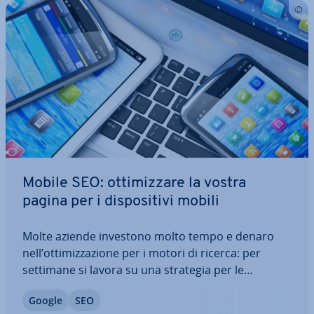
Mobile SEO: ot­ti­miz­za­re la vostra
pagina per i di­spo­si­ti­vi mobili
Molte aziende investono molto tempo e denaro
nell’ot­ti­miz­za­zio­ne per i motori di ricerca: per
settimane si lavora su una strategia per le
keyword, si con­trol­la­no link e si mi­glio­ra­no gli
Google
SEO
aspetti tecnici della propria pagina. Ma non