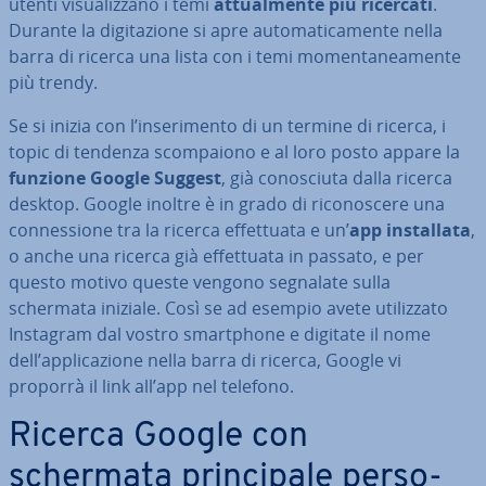
utenti vi­sua­liz­za­no i temi
at­tual­men­te più ricercati
.
Durante la di­gi­ta­zio­ne si apre au­to­ma­ti­ca­men­te nella
barra di ricerca una lista con i temi mo­men­ta­nea­men­te
più trendy.
Se si inizia con l’in­se­ri­men­to di un termine di ricerca, i
topic di tendenza scom­pa­io­no e al loro posto appare la
funzione Google Suggest
, già co­no­sciu­ta dalla ricerca
desktop. Google inoltre è in grado di ri­co­no­sce­re una
con­nes­sio­ne tra la ricerca ef­fet­tua­ta e un’
app in­stal­la­ta
,
o anche una ricerca già ef­fet­tua­ta in passato, e per
questo motivo queste vengono segnalate sulla
schermata iniziale. Così se ad esempio avete uti­liz­za­to
Instagram dal vostro smart­pho­ne e digitate il nome
dell’ap­pli­ca­zio­ne nella barra di ricerca, Google vi
proporrà il link all’app nel telefono.
Ricerca Google con
schermata prin­ci­pa­le per­so­