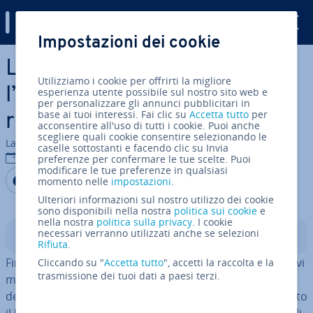
Digital Guide
Impostazioni dei cookie
Vai al contenuto prin­ci­pa­le
La nuova “mobile search”:
Utilizziamo i cookie per offrirti la migliore
l’evo­lu­zio­ne dei risultati di
esperienza utente possibile sul nostro sito web e
per personalizzare gli annunci pubblicitari in
base ai tuoi interessi. Fai clic su
Accetta tutto
per
ricerca Google
acconsentire all'uso di tutti i cookie. Puoi anche
scegliere quali cookie consentire selezionando le
La redazione di IONOS
caselle sottostanti e facendo clic su Invia
07 nov 2019
preferenze per confermare le tue scelte. Puoi
modificare le tue preferenze in qualsiasi
Condividi via Facebook
Condividi via Twitter
Condividi via LinkedIN
Aggiungi come fonte
momento nelle
impostazioni
.
preferita su Google
Ulteriori informazioni sul nostro utilizzo dei cookie
sono disponibili nella nostra
politica sui cookie
e
nella nostra
politica sulla privacy
. I cookie
necessari verranno utilizzati anche se selezioni
Indice
Rifiuta
.
Fino a qualche anno fa le ricerche eseguite dai di­spo­si­ti­vi
Cliccando su "
Accetta tutto
", accetti la raccolta e la
trasmissione dei tuoi dati a paesi terzi.
mobili giocavano un ruolo minore all’interno
dell’universo di Google. Poi im­prov­vi­sa­men­te è scoppiato