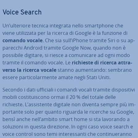
Voice Search
Un’ulteriore tecnica integrata nello smart­pho­ne che
viene uti­liz­za­ta per la ricerca di Google è la funzione di
comando vocale
. Che sia sull’iPhone tramite Siri o su ap­
pa­rec­chi Android tramite Google Now, quando non è
possibile digitare, si riesce a co­mu­ni­ca­re ad ogni modo
tramite il comando vocale. Le
richieste di ricerca at­tra­
ver­so la ricerca vocale
stanno au­men­tan­do: sembrano
essere par­ti­co­lar­men­te amate negli Stati Uniti.
Secondo i dati ufficiali i comandi vocali tramite di­spo­si­ti­vi
mobili co­sti­tui­sco­no ormai il 20 % del totale delle
richieste. L’as­si­sten­te digitale non diventa sempre più im­
por­tan­te solo per quanto riguarda le ricerche su Google,
bensì anche nell’ambito smart home si sta lavorando a
soluzioni in questa direzione. In ogni caso voice search e
voice control sono temi in­te­res­san­ti che con­ti­nue­ran­no