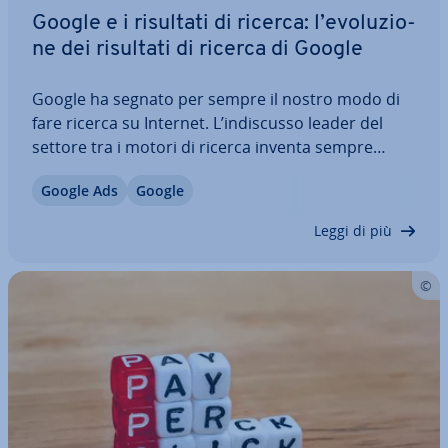
Google e i risultati di ricerca: l’evo­lu­zio­
ne dei risultati di ricerca di Google
Google ha segnato per sempre il nostro modo di
fare ricerca su Internet. L’in­di­scus­so leader del
settore tra i motori di ricerca inventa sempre
nuove funzioni per sem­pli­fi­ca­re la re­pe­ri­bi­li­tà di
Google Ads
Google
siti web e in­for­ma­zio­ni. Da quando nel 1998 è
iniziata la ricerca con Google, molte…
Leggi di più