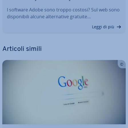
I software Adobe sono troppo costosi? Sul web sono
di­spo­ni­bi­li alcune al­ter­na­ti­ve gratuite…
Leggi di più
Articoli simili