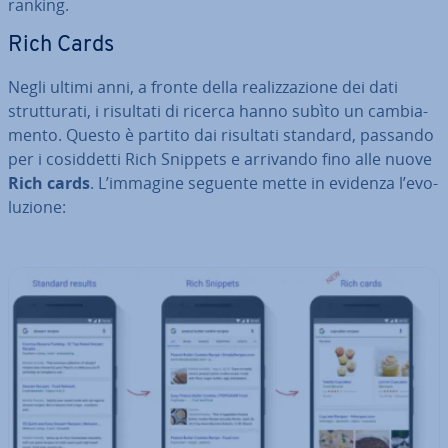
ranking.
Rich Cards
Negli ultimi anni, a fronte della rea­liz­za­zio­ne dei dati
strut­tu­ra­ti, i risultati di ricerca hanno subìto un cam­bia­
men­to. Questo è partito dai risultati standard, passando
per i co­sid­det­ti Rich Snippets e arrivando fino alle nuove
Rich cards
. L’immagine seguente mette in evidenza l’evo­
lu­zio­ne: