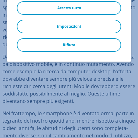
il boom del “mobile”. Come era pre­ve­di­bi­le, l’utilizzo di di­
spo­si­ti­vi mobili co­stan­te­men­te in crescita non ha lasciato
Accetta tutto
in­dif­fe­ren­te nemmeno il gigante dei motori di ricerca
situato nella ca­li­for­nia­na Mountain View. Per la prima
impostazioni
volta nel 2015 sono state re­gi­stra­te uf­fi­cial­men­te
più
richieste su Google dai di­spo­si­ti­vi mobili
rispetto a
quelle ef­fet­tua­te sui computer fissi.
Rifiuta
Da allora, la co­sid­det­ta “mobile search”, ovvero la ricerca
da di­spo­si­ti­vo mobile, è in continuo mutamento. Avendo
come esempio la ricerca da computer desktop, l’offerta
dovrebbe diventare sempre più veloce e precisa e le
richieste di ricerca degli utenti Mobile do­vreb­be­ro essere
sod­di­sfat­te pos­si­bil­men­te al meglio. Queste ultime
diventano sempre più esigenti.
Nel frattempo, lo smart­pho­ne è diventato ormai parte in­
te­gran­te del nostro quo­ti­dia­no, mentre rispetto a cinque
o dieci anni fa, le abitudini degli utenti sono com­ple­ta­
men­te diverse. Con il cam­bia­men­to nel modo di utilizzo,