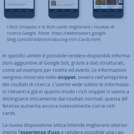
I Rich Snippets e le Rich cards mi­glio­ra­no i risultati di
ricerca Google. Fonte: https://web­ma­sters.goo­gle­
blog.com/2016/05/in­tro­du­cing-rich-Cards.html
In specifici ambiti è possibile rendere di­spo­ni­bi­li in­for­ma­
zio­ni ag­giun­ti­ve al Google bot, grazie a dati strut­tu­ra­ti,
come ad esempio per ricette ed eventi. Le in­for­ma­zio­ni
vengono mostrate nello
snippet
, ovvero nell’anteprima
dei risultati di ricerca. L’utente vede subito le in­for­ma­zio­
ni rilevanti e già in questo modo i rich snippet si vanno a
di­stin­gue­re ot­ti­ca­men­te dai risultati normali; questa dif­
fe­ren­za aumenta ancora no­te­vol­men­te con le rich
cards.
La nuova di­spo­si­zio­ne ottica intende mi­glio­ra­re ul­te­rior­
men­te l’
espe­rien­za d’uso
e rendere possibile una rap­