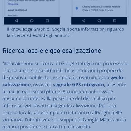
Il Knowledge Graph di Google riporta in­for­ma­zio­ni riguardo
la ricerca ed esclude gli annunci
Ricerca locale e geo­lo­ca­liz­za­zio­ne
Na­tu­ral­men­te la ricerca di Google integra nel processo di
ricerca anche le ca­rat­te­ri­sti­che e le funzioni proprie del
di­spo­si­ti­vo mobile. Un esempio è co­sti­tui­to dalla
geo­lo­
ca­liz­za­zio­ne
, ovvero il
segnale GPS
integrato
, presente
ormai in ogni smart­pho­ne. Alcune app au­to­riz­za­te
possono accedere alla posizione del di­spo­si­ti­vo per
offrire servizi basati sulla geo­lo­ca­liz­za­zio­ne. Per una
ricerca locale, ad esempio di ri­sto­ran­ti o alberghi nelle
vicinanze, l’utente vede lo snippet di Google Maps con la
propria posizione e i locali in pros­si­mi­tà.