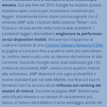
elevata
. Già alla fine del 2015 Google ha iniziato questa
ini­zia­ti­va open source per in­cen­ti­va­re contenuti più
leggeri. Ini­zial­men­te sono state con­tras­se­gna­te con il
simbolo AMP solo i risultati della sezione “News”, ora
l’icona si ritrova anche nella ricerca web standard. I
contenuti leggeri do­vreb­be­ro
mi­glio­ra­re la per­for­man­
ce sui di­spo­si­ti­vi mobili
. At­tra­ver­so il risparmio di
codice e l’utilizzo di una
Content Delivery Network (CDN)
,
le pagine si caricano fino a quattro volte più ve­lo­ce­men­
te, inoltre viene usato solo un decimo del volume di dati
corrente. Secondo Google sono stati in­di­ciz­za­ti già 150
milioni di documenti AMP, ovvero circa quattro milioni
alla settimana. AMP diventerà con ogni pro­ba­bi­li­tà il
nuovo standard per siti web Mobile, ma finora il suo in­
ter­ven­to non ha ancora alcun
influsso sul ranking dei
motori di ricerca
. Siccome le pagine AMP di­mo­stra­no
velocità più elevate e un tempo di ca­ri­ca­men­to più
basso, in futuro do­vreb­be­ro trarne vantaggio anche nel