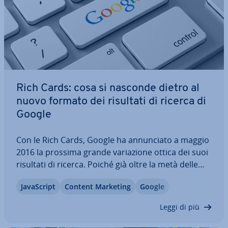
Rich Cards: cosa si nasconde dietro al
nuovo formato dei risultati di ricerca di
Google
Con le Rich Cards, Google ha an­nun­cia­to a maggio
2016 la prossima grande va­ria­zio­ne ottica dei suoi
risultati di ricerca. Poiché già oltre la metà delle
richieste che giungono al motore di ricerca più
Ja­va­Script
Content Marketing
Google
amato del mondo pro­ven­go­no da di­spo­si­ti­vi
mobili, c’è poco da me­ra­vi­gliar­si che…
Leggi di più