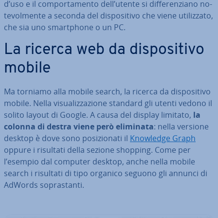
d’uso e il com­por­ta­men­to dell’utente si dif­fe­ren­zia­no no­
te­vol­men­te a seconda del di­spo­si­ti­vo che viene uti­liz­za­to,
che sia uno smart­pho­ne o un PC.
La ricerca web da di­spo­si­ti­vo
mobile
Ma torniamo alla mobile search, la ricerca da di­spo­si­ti­vo
mobile. Nella vi­sua­liz­za­zio­ne standard gli utenti vedono il
solito layout di Google. A causa del display limitato,
la
colonna di destra viene però eliminata
: nella versione
desktop è dove sono po­si­zio­na­ti il
Knowledge Graph
oppure i risultati della sezione shopping. Come per
l’esempio dal computer desktop, anche nella mobile
search i risultati di tipo organico seguono gli annunci di
AdWords so­pra­stan­ti.