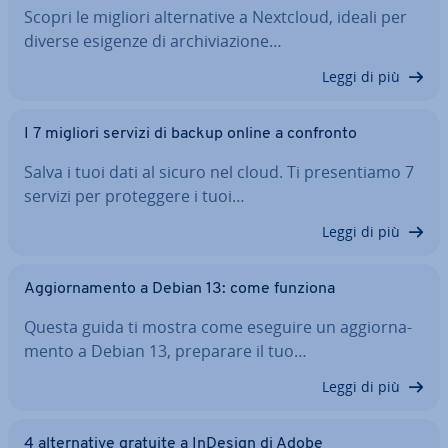
Scopri le migliori al­ter­na­ti­ve a Nextcloud, ideali per
diverse esigenze di ar­chi­via­zio­ne…
Leggi di più
I 7 migliori servizi di backup online a confronto
Salva i tuoi dati al sicuro nel cloud. Ti pre­sen­tia­mo 7
servizi per pro­teg­ge­re i tuoi…
Leggi di più
Ag­gior­na­men­to a Debian 13: come funziona
Questa guida ti mostra come eseguire un ag­gior­na­
men­to a Debian 13, preparare il tuo…
Leggi di più
4 al­ter­na­ti­ve gratuite a InDesign di Adobe