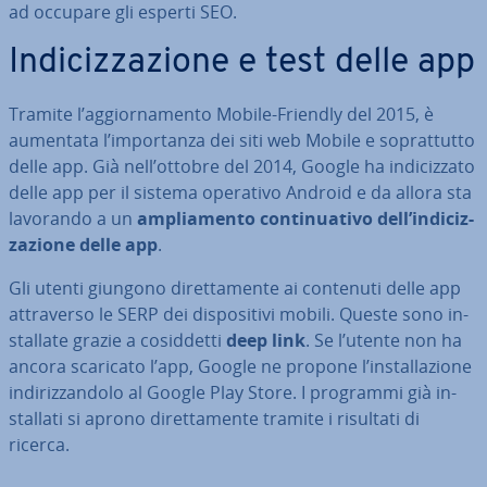
ad occupare gli esperti SEO.
In­di­ciz­za­zio­ne e test delle app
Tramite l’ag­gior­na­men­to Mobile-Friendly del 2015, è
aumentata l’im­por­tan­za dei siti web Mobile e so­prat­tut­to
delle app. Già nell’ottobre del 2014, Google ha in­di­ciz­za­to
delle app per il sistema operativo Android e da allora sta
lavorando a un
am­plia­men­to
con­ti­nua­ti­vo
dell’in­di­ciz­
za­zio­ne delle app
.
Gli utenti giungono di­ret­ta­men­te ai contenuti delle app
at­tra­ver­so le SERP dei di­spo­si­ti­vi mobili. Queste sono in­
stal­la­te grazie a co­sid­det­ti
deep link
. Se l’utente non ha
ancora scaricato l’app, Google ne propone l’in­stal­la­zio­ne
in­di­riz­zan­do­lo al Google Play Store. I programmi già in­
stal­la­ti si aprono di­ret­ta­men­te tramite i risultati di
ricerca.