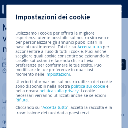
Digital Guide
Impostazioni dei cookie
Vai al contenuto prin­ci­pa­le
Mobile SEO: ot­ti­miz­za­re la
Utilizziamo i cookie per offrirti la migliore
vostra pagina per i di­spo­si­ti­vi
esperienza utente possibile sul nostro sito web e
per personalizzare gli annunci pubblicitari in
base ai tuoi interessi. Fai clic su
Accetta tutto
per
mobili
acconsentire all'uso di tutti i cookie. Puoi anche
scegliere quali cookie consentire selezionando le
La redazione di IONOS
caselle sottostanti e facendo clic su Invia
Condividi via Facebook
Condividi via Twitter
Condividi via Li
07 set 2016
preferenze per confermare le tue scelte. Puoi
modificare le tue preferenze in qualsiasi
6 mins
momento nelle
impostazioni
.
Ulteriori informazioni sul nostro utilizzo dei cookie
sono disponibili nella nostra
politica sui cookie
e
Indice
nella nostra
politica sulla privacy
. I cookie
necessari verranno utilizzati anche se selezioni
Rifiuta
.
La ricerca su Internet parte spesso da un motore di
ricerca e quasi sempre da uno smart­pho­ne. Nel 2015 le
Cliccando su "
Accetta tutto
", accetti la raccolta e la
trasmissione dei tuoi dati a paesi terzi.
ricerche su Google dai di­spo­si­ti­vi mobili hanno superato
quelle svolte dai computer desktop. I gestori dei siti si