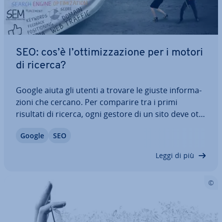
SEO: cos’è l’ot­ti­miz­za­zio­ne per i motori
di ricerca?
Google aiuta gli utenti a trovare le giuste in­for­ma­
zio­ni che cercano. Per comparire tra i primi
risultati di ricerca, ogni gestore di un sito deve ot­ti­
miz­za­re la sua pagina, prima di tutto per il lettore
Google
SEO
o i clienti, ma anche per i motori di ricerca. L’ot­ti­
miz­za­zio­ne SEO si…
Leggi di più