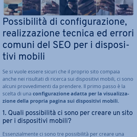
Pos­si­bi­li­tà di con­fi­gu­ra­zio­ne,
rea­liz­za­zio­ne tecnica ed errori
comuni del SEO per i di­spo­si­
ti­vi mobili
Se si vuole essere sicuri che il proprio sito compaia
anche nei risultati di ricerca sui di­spo­si­ti­vi mobili, ci sono
alcuni prov­ve­di­men­ti da prendere. Il primo passo è la
scelta di una
con­fi­gu­ra­zio­ne adatta per la vi­sua­liz­za­
zio­ne della propria pagina sui di­spo­si­ti­vi mobili.
1. Quali pos­si­bi­li­tà ci sono per creare un sito
per i di­spo­si­ti­vi mobili?
Es­sen­zial­men­te ci sono tre pos­si­bi­li­tà per creare una