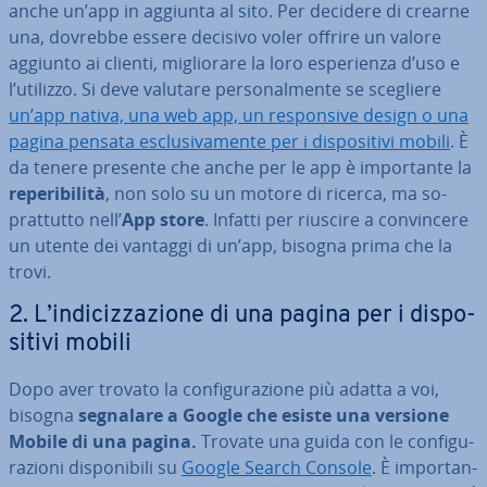
anche un’app in aggiunta al sito. Per decidere di crearne
una, dovrebbe essere decisivo voler offrire un valore
aggiunto ai clienti, mi­glio­ra­re la loro espe­rien­za d’uso e
l’utilizzo. Si deve valutare per­so­nal­men­te se scegliere
un’app nativa, una web app, un re­spon­si­ve design o una
pagina pensata esclu­si­va­men­te per i di­spo­si­ti­vi mobili
. È
da tenere presente che anche per le app è im­por­tan­te la
re­pe­ri­bi­li­tà
, non solo su un motore di ricerca, ma so­
prat­tut­to nell’
App store
. Infatti per riuscire a con­vin­ce­re
un utente dei vantaggi di un’app, bisogna prima che la
trovi.
2. L’in­di­ciz­za­zio­ne di una pagina per i di­spo­
si­ti­vi mobili
Dopo aver trovato la con­fi­gu­ra­zio­ne più adatta a voi,
bisogna
segnalare a Google che esiste una versione
Mobile di una pagina.
Trovate una guida con le con­fi­gu­
ra­zio­ni di­spo­ni­bi­li su
Google Search Console
. È im­por­tan­