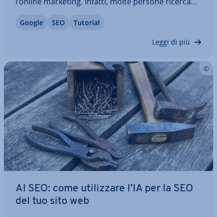
l’online marketing. Infatti, molte persone ricercano
online i prodotti e i servizi nelle loro vicinanze e se
Google
SEO
Tutorial
non si compare tra i primi risultati di ricerca, si
rischia di perdere…
Leggi di più
AI SEO: come uti­liz­za­re l’IA per la SEO
del tuo sito web