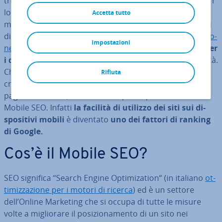
trovano così davanti ad una sfida: per fare in modo che i
loro prodotti e servizi vengano vi­sua­liz­za­ti sempre in
Accetta tutto
maniera ottimale e siano fa­cil­men­te trovabili sui motori
di ricerca, devono adattare il
sito web per la vi­sua­liz­za­zio­
impostazioni
ne sui di­spo­si­ti­vi mobili
. Nel caso dell’
ot­ti­miz­za­zio­ne per
i di­spo­si­ti­vi mobili
bisogna dare im­por­tan­za all’usabilità.
Chi tiene conto delle abitudini degli utenti durante la
Rifiuta
creazione del proprio negozio online o della propria
pagina aziendale, si muove sempre di più in direzione
Mobile SEO. Infatti
la facilità di utilizzo dei siti sui di­
spo­si­ti­vi mobili
è diventato
uno dei fattori di ranking
di Google.
Cos’è il Mobile SEO?
SEO significa “Search Engine Op­ti­mi­za­tion“ (in italiano
ot­
ti­miz­za­zio­ne per i motori di ricerca
) ed è un settore
dell’Online Marketing che si occupa di tutte le misure
volte a mi­glio­ra­re il po­si­zio­na­men­to di un sito nei