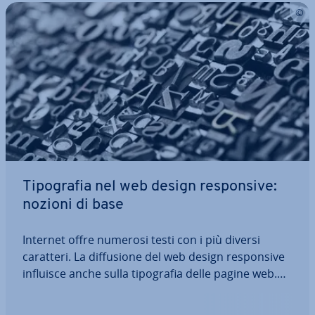
Ti­po­gra­fia nel web design re­spon­si­ve:
nozioni di base
Internet offre numerosi testi con i più diversi
caratteri. La dif­fu­sio­ne del web design re­spon­si­ve
influisce anche sulla ti­po­gra­fia delle pagine web.
Infatti, la resa del testo deve sempre adattarsi
all’area visibile sul di­spo­si­ti­vo uti­liz­za­to. Una ti­po­