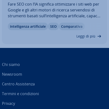
Fare SEO con l’IA significa ot­ti­miz­za­re i siti web per
Google e gli altri motori di ricerca ser­ven­do­si di
strumenti basati sull’in­tel­li­gen­za ar­ti­fi­cia­le, capaci
di sfruttare al meglio i punti di forza di questa tec­
In­tel­li­gen­za ar­ti­fi­cia­le
SEO
Com­pa­ra­ti­va
no­lo­gia. In questo articolo trattiamo gli ambiti in
cui fare SEO…
Leggi di più
Chi siamo
Newsroom
Centro As­si­sten­za
Termini e con­di­zio­ni
Privacy