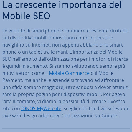
La crescente im­por­tan­za del
Mobile SEO
Le vendite di smart­pho­ne e il numero crescente di utenti
sui di­spo­si­ti­vi mobili di­mo­stra­no come le persone
navighino su Internet, non appena abbiano uno smart­
pho­ne o un tablet tra le mani. L’im­por­tan­za del Mobile
SEO nell’ambito dell’ot­ti­miz­za­zio­ne per i motori di ricerca
è quindi in aumento. Si stanno svi­lup­pan­do sempre più
nuovi settori come il
Mobile Commerce
o il Mobile
Payment, ma anche le aziende si trovano ad af­fron­ta­re
una sfida sempre maggiore, ri­tro­van­do­si a dover ot­ti­miz­
za­re la propria pagina per i di­spo­si­ti­vi mobili. Per age­vo­
lar­vi il compito, vi diamo la pos­si­bi­li­tà di creare il vostro
sito con
IONOS MyWebsite
, sce­glien­do tra diversi re­spon­
si­ve web design adatti per l’in­di­ciz­za­zio­ne su Google.