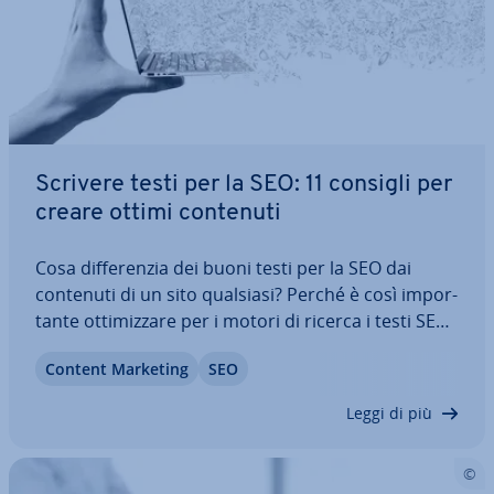
Scrivere testi per la SEO: 11 consigli per
creare ottimi contenuti
Cosa dif­fe­ren­zia dei buoni testi per la SEO dai
contenuti di un sito qualsiasi? Perché è così im­por­
tan­te ot­ti­miz­za­re per i motori di ricerca i testi SEO
presenti sul proprio sito web? Seguendo questi
Content Marketing
SEO
undici consigli sull’ot­ti­miz­za­zio­ne delle parole
chiave, sui contenuti duplicati…
Leggi di più