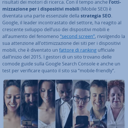
risultati dei motori di ricerca. Con il tempo anche
l’ot­ti­
miz­za­zio­ne per i di­spo­si­ti­vi mobili
(Mobile SEO) è
diventata una parte es­sen­zia­le della
strategia SEO
.
Google, il leader in­con­tra­sta­to del settore, ha reagito al
crescente sviluppo dell’uso dei di­spo­si­ti­vi mobili e
all’aumento del fenomeno
“second screen”
, ri­vol­gen­do la
sua at­ten­zio­ne all’ot­ti­miz­za­zio­ne dei siti per i di­spo­si­ti­vi
mobili, che è diventato un
fattore di ranking
ufficiale
dall’inizio del 2015. I gestori di un sito trovano delle
comode guide sulla Google Search Console e anche un
test per ve­ri­fi­ca­re quanto il sito sia “mobile-friendly”.