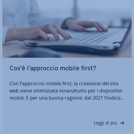
Cos’è l’approccio mobile first?
Con l’approccio mobile first, la creazione del sito
web viene ot­ti­miz­za­ta in­nan­zi­tut­to per i di­spo­si­ti­vi
mobili. E per una buona ragione: dal 2021 l’in­di­ciz­
za­zio­ne mobile first di Google utilizza le pagine di
de­sti­na­zio­ne mobili come base. Ti spie­ghia­mo a
cosa devi prestare…
Leggi di più