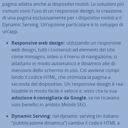
pagina adatta anche ai di­spo­si­ti­vi mobili. Le soluzioni più
comuni sono l’uso di un re­spon­si­ve design, la creazione
di una pagina esclu­si­va­men­te per i di­spo­si­ti­vi mobili e il
Dynamic Serving. Un’opzione par­ti­co­la­re è lo sviluppo di
un’app.
Re­spon­si­ve web design:
uti­liz­zan­do un re­spon­si­ve
web design, tutti i contenuti ed elementi del sito
come immagini, video o il menu di na­vi­ga­zio­ne, si
adattano in modo au­to­ma­ti­co e dinamico alle di­
men­sio­ni dello schermo in uso. Ciò avviene com­pi­
lan­do il codice HTML, che ottimizza la pagina a
seconda del di­spo­si­ti­vo. Un re­spon­si­ve design è rea­
liz­za­bi­le in modo facile e veloce e, visto che la sua
adozione è con­si­glia­ta da Google
, se ne ricavano
solo benefici in ambito Mobile SEO.
Dynamic Serving:
nel dynamic serving (in italiano
“pub­bli­ca­zio­ne dinamica”) cambia il codice HTML a