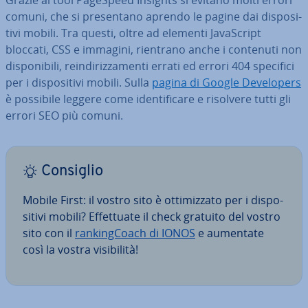
comuni, che si pre­sen­ta­no aprendo le pagine dai di­spo­si­
ti­vi mobili. Tra questi, oltre ad elementi Ja­va­Script
bloccati, CSS e immagini, rientrano anche i contenuti non
di­spo­ni­bi­li, rein­di­riz­za­men­ti errati ed errori 404 specifici
per i di­spo­si­ti­vi mobili. Sulla
pagina di Google De­ve­lo­pers
è possibile leggere come iden­ti­fi­ca­re e risolvere tutti gli
errori SEO più comuni.
Consiglio
Mobile First: il vostro sito è ot­ti­miz­za­to per i di­spo­
si­ti­vi mobili? Ef­fet­tua­te il check gratuito del vostro
sito con il
ran­kin­g­Coach di IONOS
e aumentate
così la vostra vi­si­bi­li­tà!