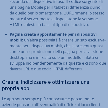
seconda del di­spo­si­ti­vo in uso. Il codice sorgente di
una pagina Mobile per il tablet si dif­fe­ren­zia quindi
da quello per lo smart­pho­ne. L’URL rimane lo stesso,
mentre il server mette a di­spo­si­zio­ne la versione
HTML richiesta in base al tipo di di­spo­si­ti­vo.
Pagina creata ap­po­si­ta­men­te per i di­spo­si­ti­vi
mobili:
un’altra pos­si­bi­li­tà è creare un sito esclu­si­va­
men­te per i di­spo­si­ti­vi mobili, che si presenta quasi
come una ri­pro­du­zio­ne della pagina per la versione
desktop, ma è in realtà solo un modello. Infatti si
sviluppa in­di­pen­den­te­men­te da questa e ci sono due
diversi URL e due codici HTML dif­fe­ren­ti.
Creare, in­di­ciz­za­re e ot­ti­miz­za­re una
propria app
Le app sono sempre più co­no­sciu­te e perciò molte
aziende pensano all’even­tua­li­tà di offrire ai loro clienti