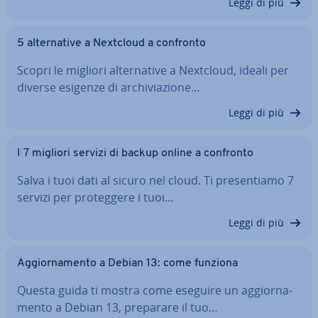
Leggi di più
5 al­ter­na­ti­ve a Nextcloud a confronto
Scopri le migliori al­ter­na­ti­ve a Nextcloud, ideali per
diverse esigenze di ar­chi­via­zio­ne…
Leggi di più
I 7 migliori servizi di backup online a confronto
Salva i tuoi dati al sicuro nel cloud. Ti pre­sen­tia­mo 7
servizi per pro­teg­ge­re i tuoi…
Leggi di più
Ag­gior­na­men­to a Debian 13: come funziona
Questa guida ti mostra come eseguire un ag­gior­na­
men­to a Debian 13, preparare il tuo…