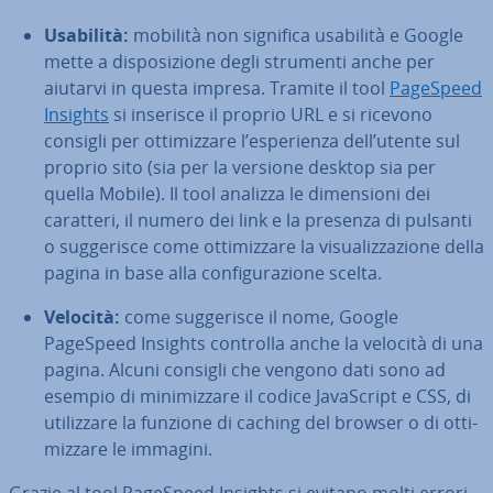
Usabilità:
mobilità non significa usabilità e Google
mette a di­spo­si­zio­ne degli strumenti anche per
aiutarvi in questa impresa. Tramite il tool
PageSpeed
Insights
si inserisce il proprio URL e si ricevono
consigli per ot­ti­miz­za­re l’espe­rien­za dell’utente sul
proprio sito (sia per la versione desktop sia per
quella Mobile). Il tool analizza le di­men­sio­ni dei
caratteri, il numero dei link e la presenza di pulsanti
o sug­ge­ri­sce come ot­ti­miz­za­re la vi­sua­liz­za­zio­ne della
pagina in base alla con­fi­gu­ra­zio­ne scelta.
Velocità:
come sug­ge­ri­sce il nome, Google
PageSpeed Insights controlla anche la velocità di una
pagina. Alcuni consigli che vengono dati sono ad
esempio di mi­ni­miz­za­re il codice Ja­va­Script e CSS, di
uti­liz­za­re la funzione di caching del browser o di ot­ti­
miz­za­re le immagini.
Grazie al tool PageSpeed Insights si evitano molti errori