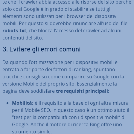
te che il crawler abbia accesso alle risorse del sito perché
solo così Google è in grado di stabilire se tutti gli
elementi sono uti­liz­za­ti per i browser dei di­spo­si­ti­vi
mobili. Per questo si dovrebbe ri­nun­cia­re all’uso del file
robots.txt
, che blocca l’accesso del crawler ad alcuni
contenuti del sito.
3. Evitare gli errori comuni
Da quando l’ot­ti­miz­za­zio­ne per i di­spo­si­ti­vi mobili è
entrata a far parte dei fattori di ranking, spuntano
trucchi e consigli su come comparire su Google con la
versione Mobile del proprio sito. Es­sen­zial­men­te la
pagina deve sod­di­sfa­re
tre requisiti prin­ci­pa­li:
Mobilità:
è il requisito alla base di ogni altra misura
per il Mobile SEO. In questo caso è un ottimo aiuto il
“test per la com­pa­ti­bi­li­tà con i di­spo­si­ti­vi mobili” di
Google. Anche il motore di ricerca Bing offre uno
strumento simile.