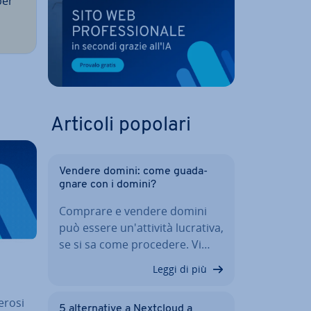
per
Articoli popolari
Vendere domini: come gua­da­
gna­re con i domini?
Comprare e vendere domini
può essere un'at­ti­vi­tà lucrativa,
se si sa come procedere. Vi…
Leggi di più
merosi
5 al­ter­na­ti­ve a Nextcloud a