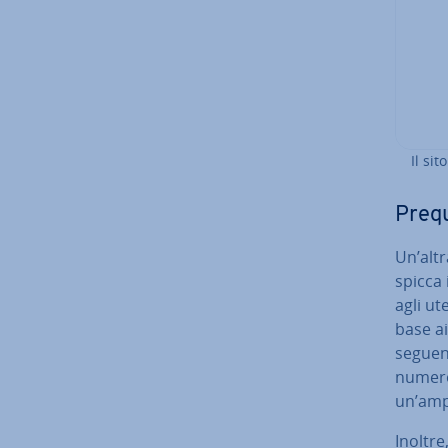
Il sit
Prequ
Un’alt
spicca i
agli ut
base ai
se­guen­
numeros
un’ampi
Inoltre