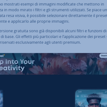
 mostrati esempi di immagini mo­di­fi­ca­te che mettono in
a in modo mirato i filtri e gli strumenti uti­liz­za­ti. Se piace u
a­ta resa visiva, è possibile se­le­zio­na­re di­ret­ta­men­te il preset
n­te e ap­pli­car­lo alle proprie immagini.
rsione gratuita sono già di­spo­ni­bi­li alcuni filtri e funzioni di
di base. Gli effetti più par­ti­co­la­ri e l’ap­pli­ca­zio­ne dei prese
riservati esclu­si­va­men­te agli utenti premium.