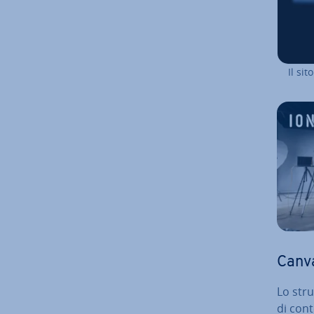
Il si
Canva
Lo str
di cont