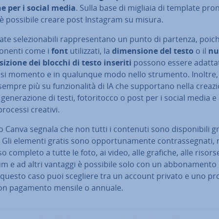
he per i social media
. Sulla base di migliaia di template pron
 è possibile creare post Instagram su misura.
ate se­le­zio­na­bi­li rap­pre­sen­ta­no un punto di partenza, poic
o­nen­ti come i
font
uti­liz­za­ti, la
di­men­sio­ne del testo
o il
nu
sizione dei blocchi di testo inseriti
possono essere adattat
asi momento e in qualunque modo nello strumento. Inoltre, 
empre più su fun­zio­na­li­tà di IA che sup­por­ta­no nella creaz
ge­ne­ra­zio­ne di testi, fo­to­ri­toc­co o post per i social media e 
 processi creativi.
io Canva segnala che non tutti i contenuti sono di­spo­ni­bi­li gra
 Gli elementi gratis sono op­por­tu­na­men­te con­tras­se­gna­ti,
so completo a tutte le foto, ai video, alle grafiche, alle risor
 e ad altri vantaggi è possibile solo con un ab­bo­na­men­t
 questo caso puoi scegliere tra un account privato e uno pro­
 con pagamento mensile o annuale.