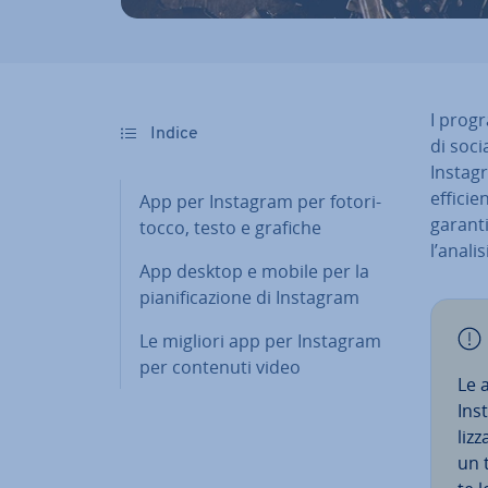
I progr
Indice
di soci
Instagr
ef­fi­ci
App per Instagram per fo­to­ri­
ga­ran­t
toc­co, testo e grafiche
l’anali
App desktop e mobile per la
pia­ni­fi­ca­zio­ne di Instagram
Le migliori app per Instagram
per contenuti video
Le 
Inst
liz­
un 