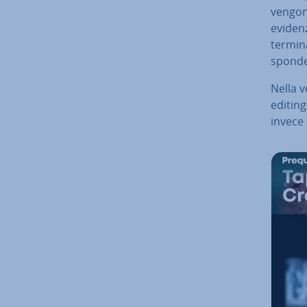
vengono
evidenz
ter­mi­n
spon­de
Nella ve
editing 
invece 