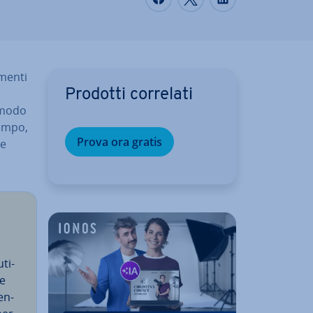
umenti
Prodotti correlati
n modo
 tempo,
Prova ora gratis
 e
uti­
 e
en­