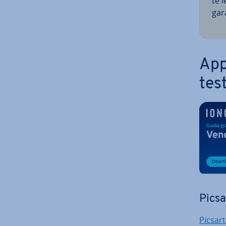
te l
gar
App 
tes
Picsa
Picsart