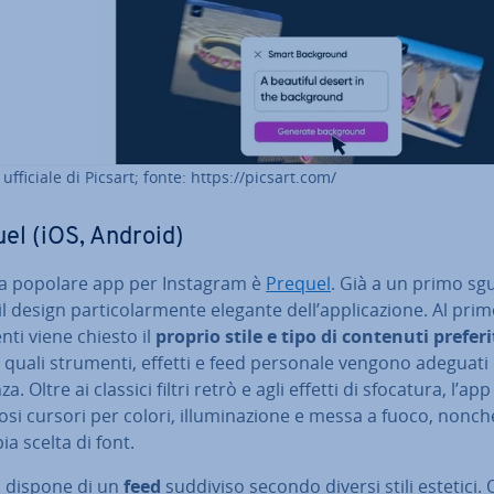
o ufficiale di Picsart; fonte: https://picsart.com/
el (iOS, Android)
ra popolare app per Instagram è
Prequel
. Già a un primo s
l design par­ti­co­lar­men­te elegante dell’ap­pli­ca­zio­ne. Al pri
enti viene chiesto il
proprio stile e tipo di contenuti preferi
 quali strumenti, effetti e feed personale vengono adeguati 
za. Oltre ai classici filtri retrò e agli effetti di sfocatura, l’app
i cursori per colori, il­lu­mi­na­zio­ne e messa a fuoco, nonch
a scelta di font.
, dispone di un
feed
suddiviso secondo diversi stili estetici. 