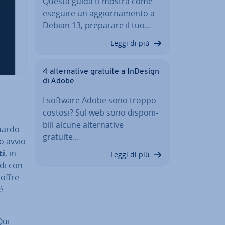
Questa guida ti mostra come
eseguire un ag­gior­na­men­to a
Debian 13, preparare il tuo…
Leggi di più
4 al­ter­na­ti­ve gratuite a InDesign
di Adobe
I software Adobe sono troppo
costosi? Sul web sono di­spo­ni­
bi­li alcune al­ter­na­ti­ve
guardo
gratuite…
mo avvio
ti
, in
Leggi di più
di con­
 offre
é
Qui