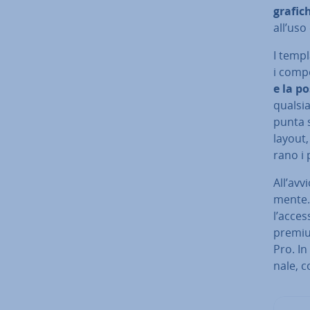
grafic
all’uso
I templ
i com­p
e la po
qualsi
punta s
layout, 
ra­no i
All’avv
men­te.
l’acces
premium
Pro. In
na­le,