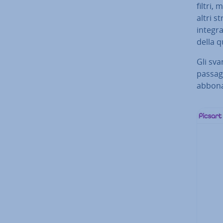
filtri, 
altri s
integra
della qu
Gli svan
passagg
ab­bo­