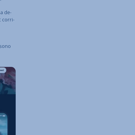
na de­
 cor­ri­
t sono