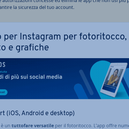
e au­to­riz­za­zio­ni concesse ed elimina le app che non usi più 
antire la sicurezza del tuo account.
per Instagram per fo­to­ri­toc­co,
to e grafiche
rt (iOS, Android e desktop)
è un
tuttofare versatile
per il fo­to­ri­toc­co. L’app offre nu