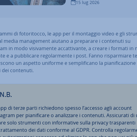
15 lug 2026
ammi di fo­to­ri­toc­co, le app per il montaggio video e gli str
al media ma­na­ge­ment aiutano a preparare i contenuti su
am in modo vi­si­va­men­te ac­cat­ti­van­te, a creare i formati i
en­te e a pub­bli­ca­re re­go­lar­men­te i post. Fanno ri­spar­mia­re
i­sco­no un aspetto uniforme e sem­pli­fi­ca­no la pia­ni­fi­ca­zio­ne
si dei contenuti.
N.B.
app di terze parti ri­chie­do­no spesso l’accesso agli account
agram per pia­ni­fi­ca­re o ana­liz­za­re i contenuti. As­si­cu­ra­ti di 
za­re solo strumenti con in­for­ma­ti­ve sulla privacy tra­spa­ren­ti
trat­ta­men­to dei dati conforme al GDPR. Controlla re­go­lar­m