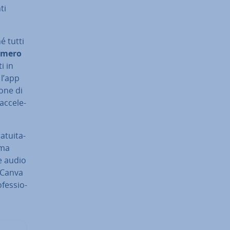
ti
hé tutti
mero
i in
l’app
ione di
ac­ce­le­
­tui­ta­
 ma
se audio
o Canva
fes­sio­