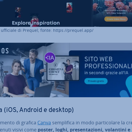
to ufficiale di Prequel; fonte: https://prequel.app/
 (iOS, Android e desktop)
umento di grafica
Canva
sem­pli­fi­ca in modo par­ti­co­la­re la 
enuti visivi come
poster, loghi, pre­sen­ta­zio­ni, volantini e