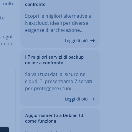
e molti
confronto
Scopri le migliori al­ter­na­ti­ve a
­to
Nextcloud, ideali per diverse
esigenze di ar­chi­via­zio­ne…
 singoli
Leggi di più
 con un
I 7 migliori servizi di backup
online a confronto
Salva i tuoi dati al sicuro nel
cloud. Ti pre­sen­tia­mo 7 servizi
per pro­teg­ge­re i tuoi…
Leggi di più
Ag­gior­na­men­to a Debian 13:
come funziona