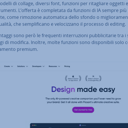
modelli di collage, diversi font, funzioni per ri­ta­glia­re oggetti 
trumenti. L’offerta è com­ple­ta­ta da funzioni di IA sempre più
te, come rimozione au­to­ma­ti­ca dello sfondo o mi­glio­ra­men
alità, che sem­pli­fi­ca­no e ve­lo­ciz­za­no il processo di editing.
taggi sono però le frequenti in­ter­ru­zio­ni pub­bli­ci­ta­rie tra i
i di modifica. Inoltre, molte funzioni sono di­spo­ni­bi­li solo
na­men­to premium.