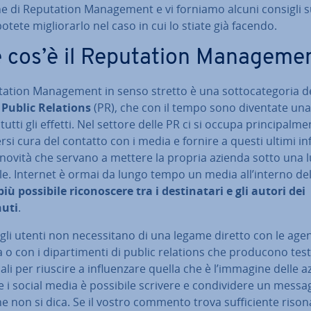
e di Re­pu­ta­tion Ma­na­ge­ment e vi forniamo alcuni consigli 
tete mi­glio­rar­lo nel caso in cui lo stiate già facendo.
cos’è il Re­pu­ta­tion Ma­na­ge­me
u­ta­tion Ma­na­ge­ment in senso stretto è una sot­to­ca­te­go­ria d
i
Public Relations
(PR), che con il tempo sono diventate una d
 tutti gli effetti. Nel settore delle PR ci si occupa prin­ci­pal­men
si cura del contatto con i media e fornire a questi ultimi in­
e novità che servano a mettere la propria azienda sotto una l
o­le. Internet è ormai da lungo tempo un media all’interno de
iù possibile ri­co­no­sce­re tra i de­sti­na­ta­ri e gli autori dei
uti
.
 gli utenti non ne­ces­si­ta­no di una legame diretto con le agen
o con i di­par­ti­men­ti di public relations che producono test
­na­li per riuscire a in­fluen­za­re quella che è l’immagine delle 
 i social media è possibile scrivere e con­di­vi­de­re un messa
 non si dica. Se il vostro commento trova suf­fi­cien­te rison