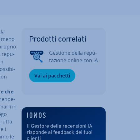
 la
 o meno
Prodotti correlati
 proprio
Gestione della re­pu­
a re­pu­
ta­zio­ne online con IA
un
­si­bi­
Vai ai pacchetti
tion
ne che
ren­de­
mar­li in
iego
brutta
e i
a­mo le