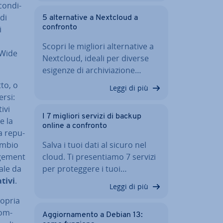
on­di­
 di
5 al­ter­na­ti­ve a Nextcloud a
confronto
i
l
Scopri le migliori al­ter­na­ti­ve a
 Wide
Nextcloud, ideali per diverse
esigenze di ar­chi­via­zio­ne…
tto, o
Leggi di più
ersi:
ivi
I 7 migliori servizi di backup
e la
online a confronto
a re­pu­
cambio
Salva i tuoi dati al sicuro nel
­ge­ment
cloud. Ti pre­sen­tia­mo 7 servizi
tale da
per pro­teg­ge­re i tuoi…
ativi
.
Leggi di più
ropria
com­
Ag­gior­na­men­to a Debian 13: