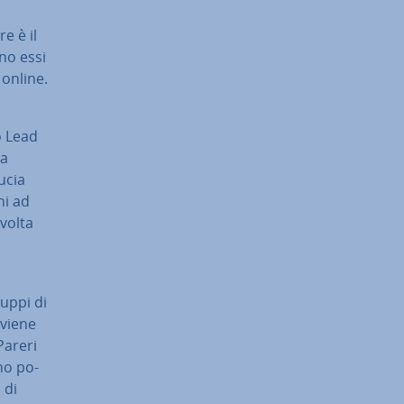
e è il
ino essi
 online.
o Lead
na
ucia
­ni ad
 volta
ruppi di
) viene
Pareri
­no po­
 di