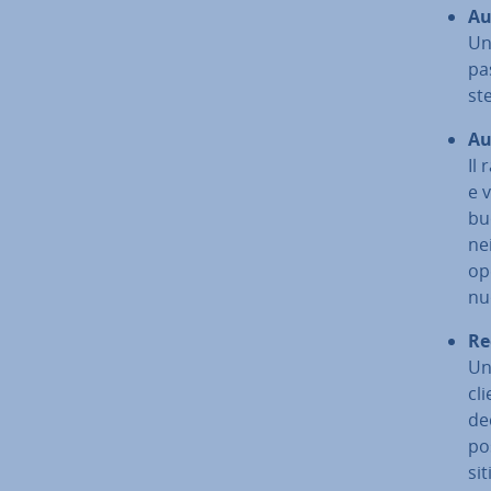
Au
Una
pas
st
Au
Il
e 
buo
nei
ope
nuo
Re­
Un
cli
dec
pos
si­