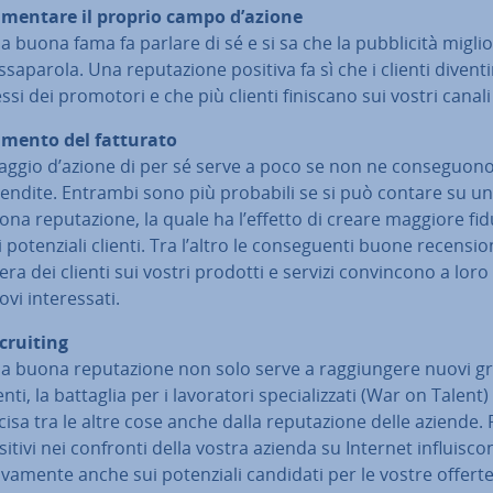
mentare il proprio campo d’azione
 buona fama fa parlare di sé e si sa che la pub­bli­ci­tà miglior
­sa­pa­ro­la. Una re­pu­ta­zio­ne positiva fa sì che i clienti divent
essi dei promotori e che più clienti finiscano sui vostri canali
mento del fatturato
 raggio d’azione di per sé serve a poco se non ne con­se­guo­n
vendite. Entrambi sono più probabili se si può contare su u
na re­pu­ta­zio­ne, la quale ha l’effetto di creare maggiore fid
 po­ten­zia­li clienti. Tra l’altro le con­se­guen­ti buone re­cen­sio
ra dei clienti sui vostri prodotti e servizi con­vin­co­no a loro
vi in­te­res­sa­ti.
crui­ting
a buona re­pu­ta­zio­ne non solo serve a rag­giun­ge­re nuovi g
enti, la battaglia per i la­vo­ra­to­ri spe­cia­liz­za­ti (War on Talent
isa tra le altre cose anche dalla re­pu­ta­zio­ne delle aziende. 
itivi nei confronti della vostra azienda su Internet in­flui­sco
ti­va­men­te anche sui po­ten­zia­li candidati per le vostre offerte