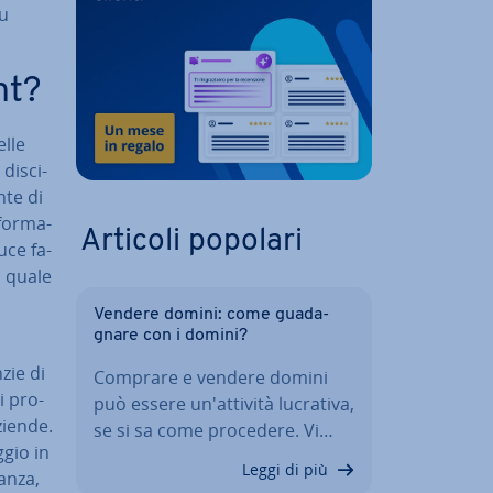
su
nt?
elle
i­sci­
­te di
for­ma­
Articoli popolari
uce fa­
l quale
Vendere domini: come gua­da­
gna­re con i domini?
zie di
Comprare e vendere domini
i pro­
può essere un'at­ti­vi­tà lucrativa,
aziende.
se si sa come procedere. Vi…
ggio in
Leggi di più
anza,