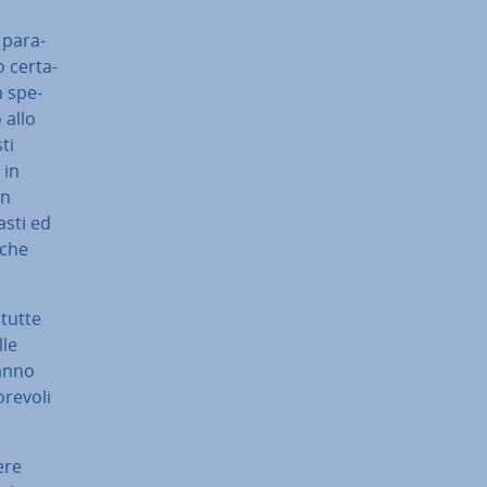
pa­ra­
o cer­ta­
m spe­
 allo
ti
 in
un
­sti ed
nche
 tutte
lle
danno
e­vo­li
ere