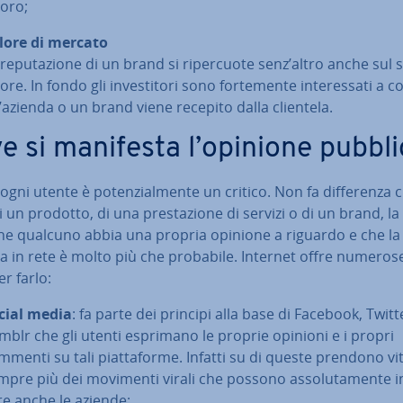
voro;
lore di mercato
re­pu­ta­zio­ne di un brand si ri­per­cuo­te senz’altro anche sul 
ore. In fondo gli in­ve­sti­to­ri sono for­te­men­te in­te­res­sa­ti a 
’azienda o un brand viene recepito dalla clientela.
e si manifesta l’opinione pubbl
ogni utente è po­ten­zial­men­te un critico. Non fa dif­fe­ren­za 
di un prodotto, di una pre­sta­zio­ne di servizi o di un brand, la
à che qualcuno abbia una propria opinione a riguardo e che la
 in rete è molto più che probabile. Internet offre numerose
per farlo:
cial media
: fa parte dei principi alla base di Facebook, Twitt
mblr che gli utenti esprimano le proprie opinioni e i propri
mmenti su tali piat­ta­for­me. Infatti su di queste prendono vi
mpre più dei movimenti virali che possono as­so­lu­ta­men­te in­
­re anche le aziende;