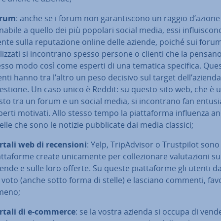
orum
: anche se i forum non ga­ran­ti­sco­no un raggio d’azione 
na­bi­le a quello dei più popolari social media, essi in­flui­sco­n
n­te sulla re­pu­ta­zio­ne online delle aziende, poiché sui foru
­liz­za­ti si in­con­tra­no spesso persone o clienti che la pensano
esso modo così come esperti di una tematica specifica. Ques
enti hanno tra l’altro un peso decisivo sul target dell’azienda
estione. Un caso unico è Reddit: su questo sito web, che è 
to tra un forum e un social media, si in­con­tra­no fan en­tu­sia
perti motivati. Allo stesso tempo la piat­ta­for­ma influenza a
lle che sono le notizie pub­bli­ca­te dai media classici;
rtali web di re­cen­sio­ni
: Yelp, Tri­pAd­vi­sor o Trust­pi­lot sono
t­ta­for­me create uni­ca­men­te per col­le­zio­na­re va­lu­ta­zio­ni su
iende e sulle loro offerte. Su queste piat­ta­for­me gli utenti 
 voto (anche sotto forma di stelle) e lasciano commenti, fa­vo­r
meno;
rtali di e-commerce
: se la vostra azienda si occupa di vend