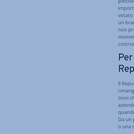
ples­si
im­por­
votato 
un bran
non pres
momento
costru
Per 
Re­p
Il Re­p
rimanga
zio­ni 
aziende
quando 
Da un 
o una r