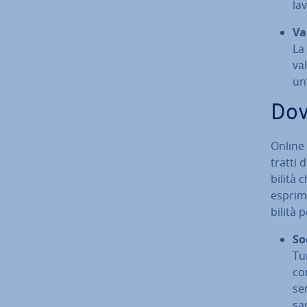
la
Va
La 
val
un
Dov
Online 
tratti 
bi­li­t
esprima
bi­li­tà 
So
Tu
co
se
sa