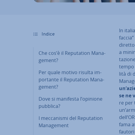
In ital
Indice
faccia”
diretto
a mi­ni­
Che cos’è il Re­pu­ta­tion Ma­na­
ta­zio­
ge­ment?
tempo o
Per quale motivo risulta im­
li­tà di
por­tan­te il Re­pu­ta­tion Ma­na­
Ma­na­
ge­ment?
un’azi
se ne 
Dove si manifesta l’opinione
re per t
pubblica?
un’arma
dell’OR
I mec­ca­ni­smi del Re­pu­ta­tion
fama at
Ma­na­ge­ment
fautori