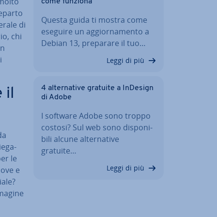
 molto
come funziona
 reparto
Questa guida ti mostra come
erale di
eseguire un ag­gior­na­men­to a
io, chi
Debian 13, preparare il tuo…
un
i
Leggi di più
4 al­ter­na­ti­ve gratuite a InDesign
 il
di Adobe
I software Adobe sono troppo
costosi? Sul web sono di­spo­ni­
da
bi­li alcune al­ter­na­ti­ve
e­ga­
gratuite…
per le
Leggi di più
Dove e
a­le?
mmagine