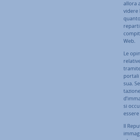
allora 
vi­de­r
quanto 
reparti
compito
Web.
Le opin
relativ
tramite
portali
sua. Se
ta­zio­
d’immag
si occu
essere
Il Re­p
immagin