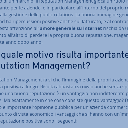
­vo di un marchio, il Re­pu­ta­tion Ma­na­ge­ment gioca un ruolo
tan­te per le aziende, e in par­ti­co­la­re all’interno del proprio
alla gestione delle public relations. La buona immagine gen
d ha ri­per­cus­sio­ni positive anche sul fatturato, e al contrar
ta at­ten­zio­ne all’
umore generale
su Internet
rischia da 
 all’altro di perdere la propria buona re­pu­ta­zio­ne, magar
ita anno dopo anno.
quale motivo risulta im­por­tan­te
u­ta­tion Ma­na­ge­ment?
u­ta­tion Ma­na­ge­ment fa sì che l’immagine della propria azien
 positiva a lungo. Risulta ab­ba­stan­za ovvio anche senza spi
che una buona re­pu­ta­zio­ne è un vantaggio non in­dif­fe­ren­te 
. Ma esat­ta­men­te in che cosa consiste questo vantaggio? 
è im­por­tan­te l’opinione pubblica per un’azienda com­mer­ci
punto di vista economico i vantaggi che si hanno con un’i
e­pu­ta­zio­ne positiva sono i seguenti: