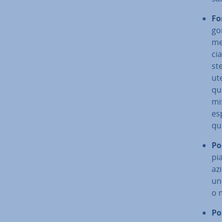
F
go­
me
cia
st
ut
qu
mis
es
que
Po
pia
az
un
o 
Po