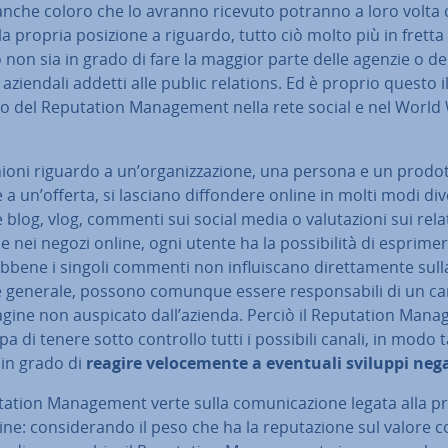
anche coloro che lo avranno ricevuto potranno a loro volta c
e la propria posizione a riguardo, tutto ciò molto più in fretta
non sia in grado di fare la maggior parte delle agenzie o de
 aziendali addetti alle public relations. Ed è proprio questo i
 del Re­pu­ta­tion Ma­na­ge­ment nella rete social e nel World
ioni riguardo a un’or­ga­niz­za­zio­ne, una persona e un prodo
e a un’offerta, si lasciano dif­fon­de­re online in molti modi div
 blog, vlog, commenti sui social media o va­lu­ta­zio­ni sui relat
 e nei negozi online, ogni utente ha la pos­si­bi­li­tà di esprimer
bbene i singoli commenti non in­flui­sca­no di­ret­ta­men­te sull
ne generale, possono comunque essere re­spon­sa­bi­li di un 
ine non auspicato dall’azienda. Perciò il Re­pu­ta­tion Ma­na
pa di tenere sotto controllo tutti i possibili canali, in modo 
 in grado di
reagire ve­lo­ce­men­te a eventuali sviluppi neg
u­ta­tion Ma­na­ge­ment verte sulla co­mu­ni­ca­zio­ne legata alla p
e: con­si­de­ran­do il peso che ha la re­pu­ta­zio­ne sul valore 