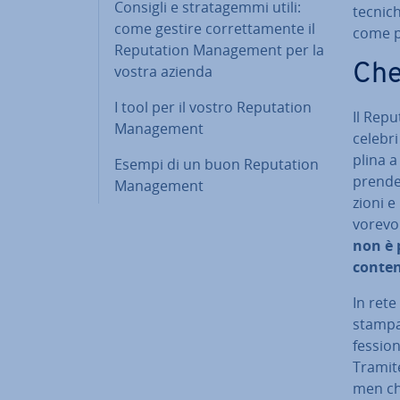
Consigli e stra­ta­gem­mi utili:
tecnich
come gestire cor­ret­ta­men­te il
come po
Re­pu­ta­tion Ma­na­ge­ment per la
Che 
vostra azienda
I tool per il vostro Re­pu­ta­tion
Il Re­p
Ma­na­ge­ment
celebr
pli­na a
Esempi di un buon Re­pu­ta­tion
prender
Ma­na­ge­ment
zio­ni 
vo­re­v
non è p
conten
In rete
stampa 
fes­sio
Tramite
men che