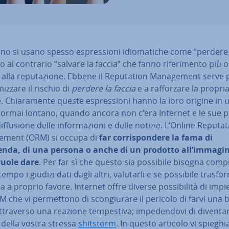
iano si usano spesso espres­sio­ni idio­ma­ti­che come “perdere
 o al contrario “salvare la faccia” che fanno ri­fe­ri­men­to più
 alla re­pu­ta­zio­ne. Ebbene il Re­pu­ta­tion Ma­na­ge­ment serve
miz­za­re il rischio di
perdere la faccia
e a raf­for­za­re la propri
ne. Chia­ra­men­te queste espres­sio­ni hanno la loro origine in 
rmai lontano, quando ancora non c’era Internet e le sue pos
 dif­fu­sio­ne delle in­for­ma­zio­ni e delle notizie. L’Online Re­pu­ta­
ge­ment (ORM) si occupa di
far cor­ri­spon­de­re
la fama di
enda, di una persona o anche di un prodotto all’immagi
vuole dare
. Per far sì che questo sia possibile bisogna com­p
empo i giudizi dati dagli altri, valutarli e se possibile tra­sfor­
 a proprio favore. Internet offre diverse pos­si­bi­li­tà di imp
M che vi per­met­to­no di scon­giu­ra­re il pericolo di farvi una 
­tra­ver­so una reazione tem­pe­sti­va; im­pe­den­do­vi di diventar
 della vostra stressa
shitstorm
. In questo articolo vi spie­ghi