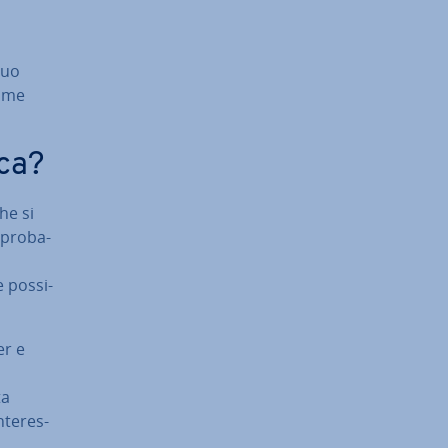
suo
come
ica?
che si
 pro­ba­
 pos­si­
er e
ta
te­res­