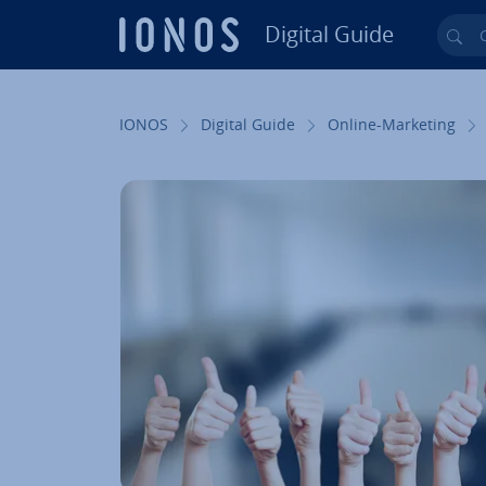
Digital Guide
Cer
Vai al contenuto prin­ci­pa­le
IONOS
Digital Guide
Online-Marketing