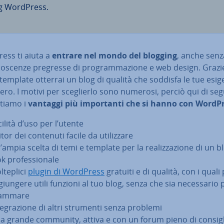
g WordPress.
ess ti aiuta a
entrare nel mondo del blogging
, anche senz
no­scen­ze pregresse di pro­gram­ma­zio­ne e web design. Grazi
 template otterrai un blog di qualità che soddisfa le tue esig
ero. I motivi per sce­glier­lo sono numerosi, perciò qui di segu
­tia­mo i
vantaggi più im­por­tan­ti che si hanno con WordP
ilità d’uso per l’utente
tor dei contenuti facile da uti­liz­za­re
ampia scelta di temi e template per la rea­liz­za­zio­ne di un b
k pro­fes­sio­na­le
­te­pli­ci
plugin di WordPress
gratuiti e di qualità, con i quali
giun­ge­re utili funzioni al tuo blog, senza che sia ne­ces­sa­rio 
am­ma­re
te­gra­zio­ne di altri strumenti senza problemi
a grande community, attiva e con un forum pieno di consigl