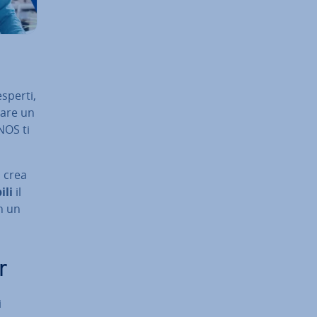
esperti,
eare un
NOS ti
i crea
­li
il
in un
r
i