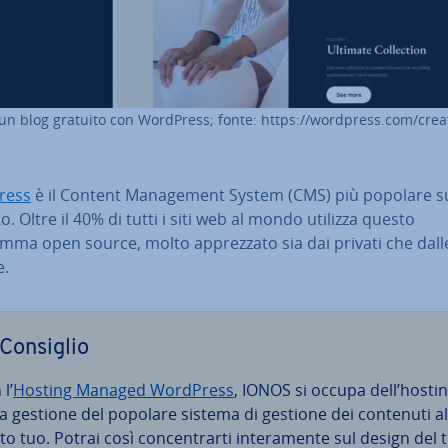
un blog gratuito con WordPress; fonte: https://wordpress.com/crea
ress
è il Content Ma­na­ge­ment System (CMS) più popolare s
. Oltre il 40% di tutti i siti web al mondo utilizza questo
ma open source, molto ap­prez­za­to sia dai privati che dall
e.
Consiglio
l’
Hosting Managed WordPress
, IONOS si occupa dell’hostin
la gestione del popolare sistema di gestione dei contenuti al
o tuo. Potrai così con­cen­trar­ti in­te­ra­men­te sul design del 