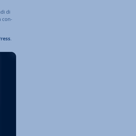
adi di
n con­
Press
.