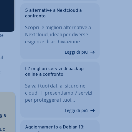
5 al­ter­na­ti­ve a Nextcloud a
confronto
Scopri le migliori al­ter­na­ti­ve a
Nextcloud, ideali per diverse
te-
esigenze di ar­chi­via­zio­ne…
Leggi di più
ul
I 7 migliori servizi di backup
e
online a confronto
Salva i tuoi dati al sicuro nel
cloud. Ti pre­sen­tia­mo 7 servizi
per pro­teg­ge­re i tuoi…
Leggi di più
g e
Ag­gior­na­men­to a Debian 13:
tuo