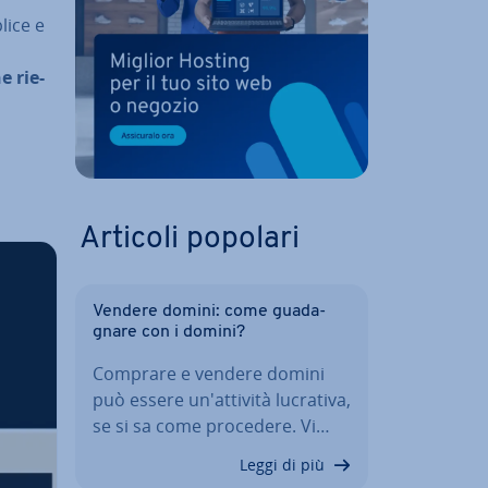
lice e
e rie­
Articoli popolari
Vendere domini: come gua­da­
gna­re con i domini?
Comprare e vendere domini
può essere un'at­ti­vi­tà lucrativa,
se si sa come procedere. Vi…
Leggi di più