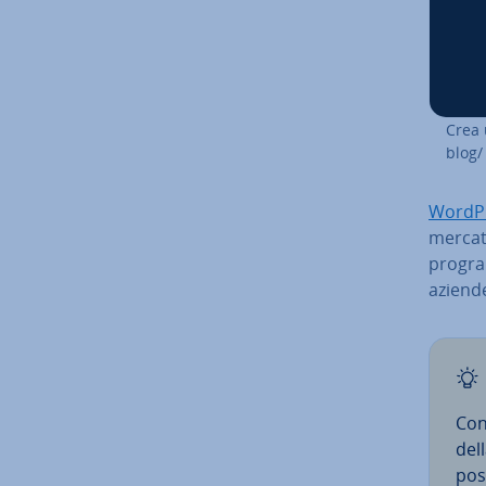
Crea 
blog/
WordP
mercato
program
aziend
Con 
del
post