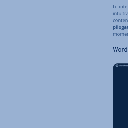
I conte
intuiti
contenu
pi­lo­ga
momen
WordP