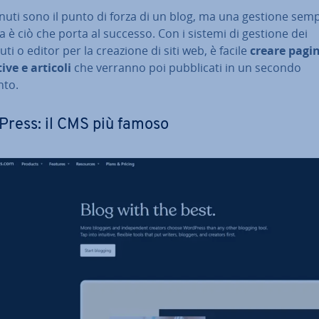
nuti sono il punto di forza di un blog, ma una gestione semp
va è ciò che porta al successo. Con i sistemi di gestione dei
ti o editor per la creazione di siti web, è facile
creare pagin
­ti­ve e articoli
che verranno poi pub­bli­ca­ti in un secondo
to.
ress: il CMS più famoso