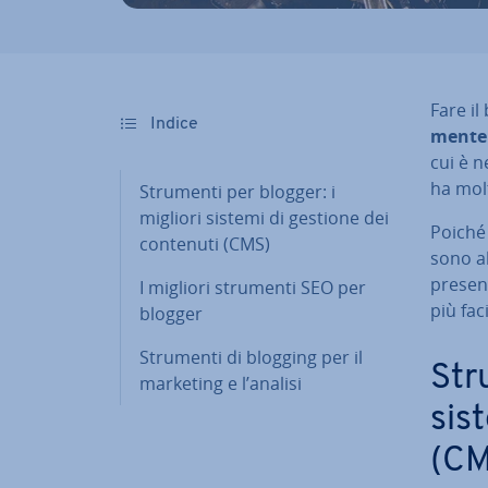
Fare il
Indice
men­te 
cui è n
ha mol
Strumenti per blogger: i
migliori sistemi di gestione dei
Poiché s
contenuti (CMS)
sono al
pre­sen
I migliori strumenti SEO per
più faci
blogger
Strumenti di blogging per il
Str
marketing e l’analisi
sis
(CM