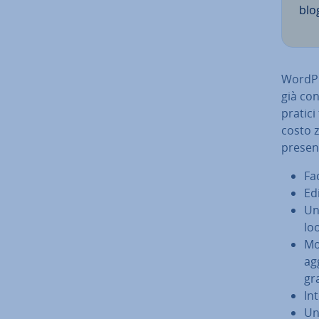
blo
WordPr
già co­
pratici
costo z
pre­sen
Fac
Edi
Un’
loo
Mol
ag­
gr
In­
Un