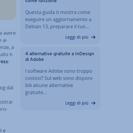
come funziona
Questa guida ti mostra come
eseguire un ag­gior­na­men­to a
Debian 13, preparare il tuo…
a avere
Leggi di più
e ai
enze, a
ito ti
4 al­ter­na­ti­ve gratuite a InDesign
di Adobe
ress
:
I software Adobe sono troppo
costosi? Sul web sono di­spo­ni­
bi­li alcune al­ter­na­ti­ve
log dal
gratuite…
 potrai
Leggi di più
pro­
i e