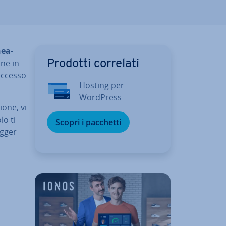
nea­
­ne in
Prodotti correlati
successo
Hosting per
WordPress
io­ne, vi
lo ti
Scopri i pacchetti
ogger