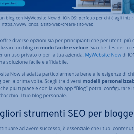
un blog con MyWebsite Now di IONOS: perfetto per chi è agli inizi;
: https://www.ionos.it/sito-web/creare-sito-web
ffre diverse opzioni sia per prin­ci­pian­ti che per utenti più 
­liz­za­re un blog
in modo facile e veloce
. Sia che desideri cr
r un uso privato o per la tua azienda,
MyWebsite Now
di IO
a soluzione facile e af­fi­da­bi­le.
te Now si adatta par­ti­co­lar­men­te bene alle esigenze di ch
 per la prima volta. Scegli tra diversi
modelli per­so­na­liz­za­bi
che più ti piace e con la web app “Blog” potrai con­fi­gu­ra­re 
d’occhio il tuo blog personale.
igliori strumenti SEO per blogge
­ti­nua­re ad avere successo, è es­sen­zia­le che i tuoi contenut