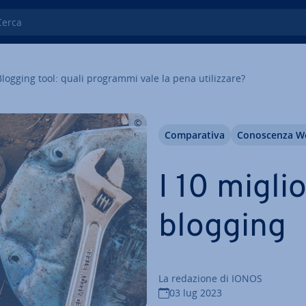
ca
Blogging tool: quali programmi vale la pena uti­liz­za­re?
Com­pa­ra­ti­va
Co­no­scen­za 
I 10 migli
blogging
La redazione di IONOS
03 lug 2023