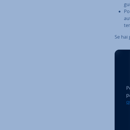
gui
Pos
au­
te
Se hai 
P
p
q