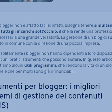
 blogger non è affatto facile; infatti, bisogna tenere
si­mul­ta­
tutti gli incarichi sott’occhio
, il che la rende una pro­fes­sio
e­ces­sa­ria una grande ver­sa­ti­li­tà. La gestione di un blog di 
to in comune con la direzione di una piccola impresa.
o­li­ta­men­te i blogger non hanno di­pen­den­ti a loro di­spo­si­z
cuni pratici strumenti che possono aiutare. In questo artico
­tia­mo alcuni
utili programmi
, che rendono la vita di un bl
le e che per molti sono già ir­ri­nun­cia­bi­li.
umenti per blogger: i migliori
temi di gestione dei contenuti
S)