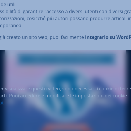
de utili
­si­bi­li­tà di garantire l’accesso a diversi utenti con diversi gr
to­riz­za­zio­ni, cosicché più autori possano produrre articoli i
m­po­ra­nea
già creato un sito web, puoi fa­cil­men­te
in­te­grar­lo su Word
er vi­sua­liz­za­re questo video, sono necessari i cookie di terze
arti. Puoi accedere e mo­di­fi­ca­re le im­po­sta­zio­ni dei cookie
ui
.