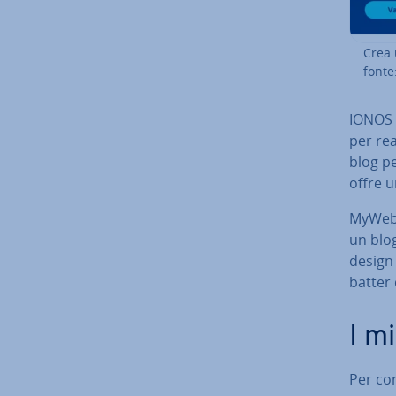
Crea 
fonte
IONOS o
per rea
blog pe
offre un
MyWebsi
un blog
design 
batter 
I m
Per con