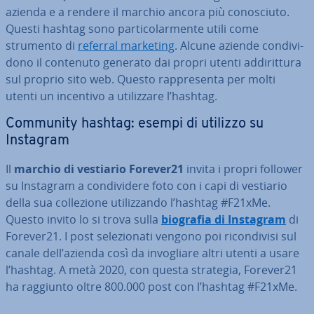
azienda e a rendere il marchio ancora più co­no­sciu­to.
Questi hashtag sono par­ti­co­lar­men­te utili come
strumento di
referral marketing
. Alcune aziende con­di­vi­
do­no il contenuto generato dai propri utenti ad­di­rit­tu­ra
sul proprio sito web. Questo rap­pre­sen­ta per molti
utenti un incentivo a uti­liz­za­re l’hashtag.
Community hashtag: esempi di utilizzo su
Instagram
Il
marchio di vestiario Forever21
invita i propri follower
su Instagram a con­di­vi­de­re foto con i capi di vestiario
della sua col­le­zio­ne uti­liz­zan­do l’hashtag #F21xMe.
Questo invito lo si trova sulla
biografia di Instagram
di
Forever21. I post se­le­zio­na­ti vengono poi ri­con­di­vi­si sul
canale dell’azienda così da in­vo­glia­re altri utenti a usare
l’hashtag. A metà 2020, con questa strategia, Forever21
ha raggiunto oltre 800.000 post con l’hashtag #F21xMe.