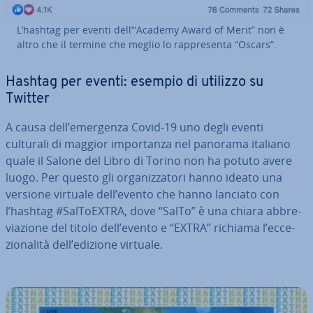
L’hashtag per eventi dell’“Academy Award of Merit” non è
altro che il termine che meglio lo rap­pre­sen­ta “Oscars”.
Hashtag per eventi: esempio di utilizzo su
Twitter
A causa dell’emergenza Covid-19 uno degli eventi
culturali di maggior im­por­tan­za nel panorama italiano
quale il Salone del Libro di Torino non ha potuto avere
luogo. Per questo gli or­ga­niz­za­to­ri hanno ideato una
versione virtuale dell’evento che hanno lanciato con
l’hashtag #Sal­ToEX­TRA, dove “SalTo” è una chiara ab­bre­
via­zio­ne del titolo dell’evento e “EXTRA” richiama l’ec­ce­
zio­na­li­tà dell’edizione virtuale.