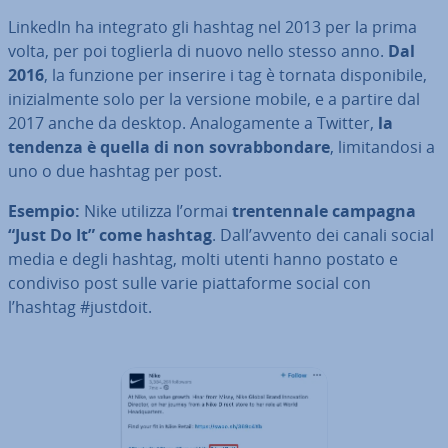
LinkedIn ha integrato gli hashtag nel 2013 per la prima
volta, per poi toglierla di nuovo nello stesso anno.
Dal
2016
, la funzione per inserire i tag è tornata di­spo­ni­bi­le,
ini­zial­men­te solo per la versione mobile, e a partire dal
2017 anche da desktop. Ana­lo­ga­men­te a Twitter,
la
tendenza è quella di non so­vrab­bon­da­re
, li­mi­tan­do­si a
uno o due hashtag per post.
Esempio:
Nike utilizza l’ormai
tren­ten­na­le campagna
“Just Do It” come hashtag
. Dall’avvento dei canali social
media e degli hashtag, molti utenti hanno postato e
condiviso post sulle varie piat­ta­for­me social con
l’hashtag #justdoit.