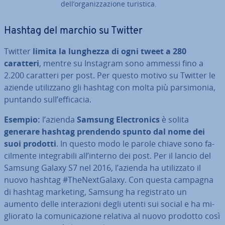
dell’or­ga­niz­za­zio­ne turistica.
Hashtag del marchio su Twitter
Twitter
limita la lunghezza di ogni tweet a 280
caratteri
, mentre su Instagram sono ammessi fino a
2.200 caratteri per post. Per questo motivo su Twitter le
aziende uti­liz­za­no gli hashtag con molta più par­si­mo­nia,
puntando sull’efficacia.
Esempio:
l’azienda
Samsung Elec­tro­nics
è solita
generare hashtag prendendo spunto dal nome dei
suoi prodotti
. In questo modo le parole chiave sono fa­
cil­men­te in­te­gra­bi­li all’interno dei post. Per il lancio del
Samsung Galaxy S7 nel 2016, l’azienda ha uti­liz­za­to il
nuovo hashtag #The­Next­Ga­la­xy. Con questa campagna
di hashtag marketing, Samsung ha re­gi­stra­to un
aumento delle in­te­ra­zio­ni degli utenti sui social e ha mi­
glio­ra­to la co­mu­ni­ca­zio­ne relativa al nuovo prodotto così