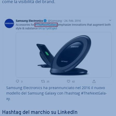
come la vi­si­bi­li­tà del brand.
Samsung Elec­tro­nics ha pre­an­nun­cia­to nel 2016 il nuovo
modello del Samsung Galaxy con l’hashtag #The­Next­Ga­la­
xy.
Hashtag del marchio su LinkedIn