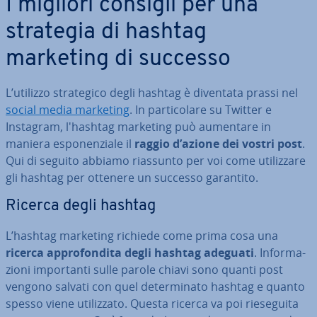
I migliori consigli per una
strategia di hashtag
marketing di successo
L’utilizzo stra­te­gi­co degli hashtag è diventata prassi nel
social media marketing
. In par­ti­co­la­re su Twitter e
Instagram, l'hashtag marketing può aumentare in
maniera espo­nen­zia­le il
raggio d’azione dei vostri post
.
Qui di seguito abbiamo riassunto per voi come uti­liz­za­re
gli hashtag per ottenere un successo garantito.
Ricerca degli hashtag
L’hashtag marketing richiede come prima cosa una
ricerca ap­pro­fon­di­ta degli hashtag adeguati
. In­for­ma­
zio­ni im­por­tan­ti sulle parole chiavi sono quanti post
vengono salvati con quel de­ter­mi­na­to hashtag e quanto
spesso viene uti­liz­za­to. Questa ricerca va poi rie­se­gui­ta