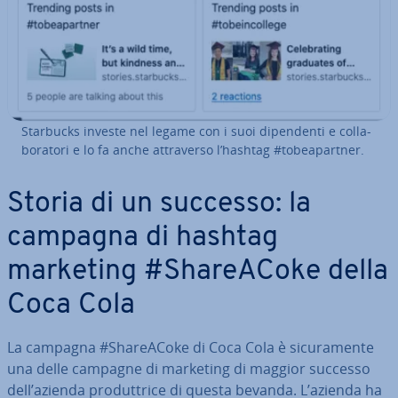
Starbucks investe nel legame con i suoi di­pen­den­ti e col­la­
bo­ra­to­ri e lo fa anche at­tra­ver­so l’hashtag #to­bea­part­ner.
Storia di un successo: la
campagna di hashtag
marketing #Share­A­Co­ke della
Coca Cola
La campagna #Share­A­Co­ke di Coca Cola è si­cu­ra­men­te
una delle campagne di marketing di maggior successo
dell’azienda pro­dut­tri­ce di questa bevanda. L’azienda ha