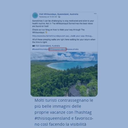
Molti turisti con­tras­se­gna­no le
più belle immagini delle
proprie vacanze con l’hashtag
#thi­si­squeen­sland e fa­vo­ri­sco­
no così facendo la vi­si­bi­li­tà