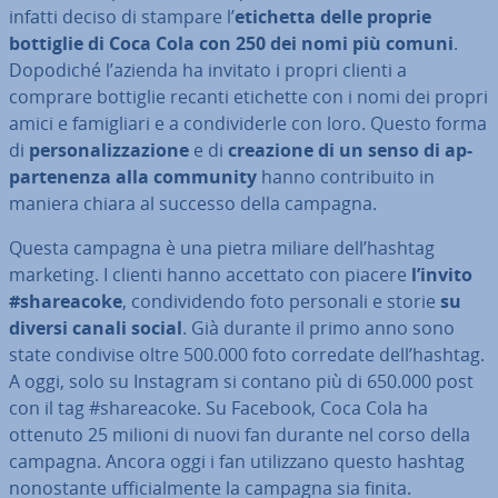
infatti deciso di stampare l’
etichetta delle proprie
bottiglie di Coca Cola con 250 dei nomi più comuni
.
Dopodiché l’azienda ha invitato i propri clienti a
comprare bottiglie recanti etichette con i nomi dei propri
amici e fa­mi­glia­ri e a con­di­vi­der­le con loro. Questo forma
di
per­so­na­liz­za­zio­ne
e di
creazione di un senso di ap­
par­te­nen­za alla community
hanno con­tri­bui­to in
maniera chiara al successo della campagna.
Questa campagna è una pietra miliare dell’hashtag
marketing. I clienti hanno accettato con piacere
l’invito
#share­a­co­ke
, con­di­vi­den­do foto personali e storie
su
diversi canali social
. Già durante il primo anno sono
state condivise oltre 500.000 foto corredate dell’hashtag.
A oggi, solo su Instagram si contano più di 650.000 post
con il tag #share­a­co­ke. Su Facebook, Coca Cola ha
ottenuto 25 milioni di nuovi fan durante nel corso della
campagna. Ancora oggi i fan uti­liz­za­no questo hashtag
no­no­stan­te uf­fi­cial­men­te la campagna sia finita.