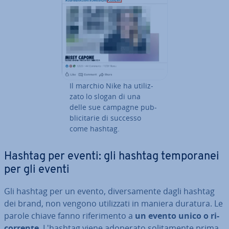
Il marchio Nike ha uti­liz­
za­to lo slogan di una
delle sue campagne pub­
bli­ci­ta­rie di successo
come hashtag.
Hashtag per eventi: gli hashtag tem­po­ra­nei
per gli eventi
Gli hashtag per un evento, di­ver­sa­men­te dagli hashtag
dei brand, non vengono uti­liz­za­ti in maniera duratura. Le
parole chiave fanno ri­fe­ri­men­to a
un evento unico o ri­
cor­ren­te
. L'hashtag viene adoperato so­li­ta­men­te prima