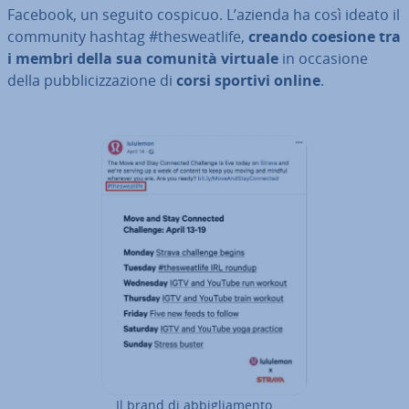
Facebook, un seguito cospicuo. L’azienda ha così ideato il
community hashtag #the­swea­tli­fe,
creando coesione tra
i membri della sua comunità virtuale
in occasione
della pub­bli­ciz­za­zio­ne di
corsi sportivi online
.
Il brand di ab­bi­glia­men­to