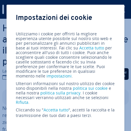
Digital Guide
Impostazioni dei cookie
Vai al contenuto prin­ci­pa­le
Hashtag marketing:
Utilizziamo i cookie per offrirti la migliore
aumentare il raggio d’azione e
esperienza utente possibile sul nostro sito web e
per personalizzare gli annunci pubblicitari in
base ai tuoi interessi. Fai clic su
Accetta tutto
per
il numero di in­te­ra­zio­ni sui
acconsentire all'uso di tutti i cookie. Puoi anche
scegliere quali cookie consentire selezionando le
propri canali social
caselle sottostanti e facendo clic su Invia
preferenze per confermare le tue scelte. Puoi
La redazione di IONOS
modificare le tue preferenze in qualsiasi
Condividi via Facebook
Condividi via Twitter
Condividi via Li
momento nelle
impostazioni
.
06 ott 2020
Ulteriori informazioni sul nostro utilizzo dei cookie
sono disponibili nella nostra
politica sui cookie
e
nella nostra
politica sulla privacy
. I cookie
Indice
necessari verranno utilizzati anche se selezioni
Rifiuta
.
Nel 2007 Twitter ha reso noti i co­sid­det­ti hashtag, in­se­
Cliccando su "
Accetta tutto
", accetti la raccolta e la
ren­do­li come una funzione ele­men­ta­re della co­mu­ni­ca­
trasmissione dei tuoi dati a paesi terzi.
zio­ne sulla propria piat­ta­for­ma di mi­cro­blog­ging. Nel
frattempo il simbolo formato da una doppia croce leg­