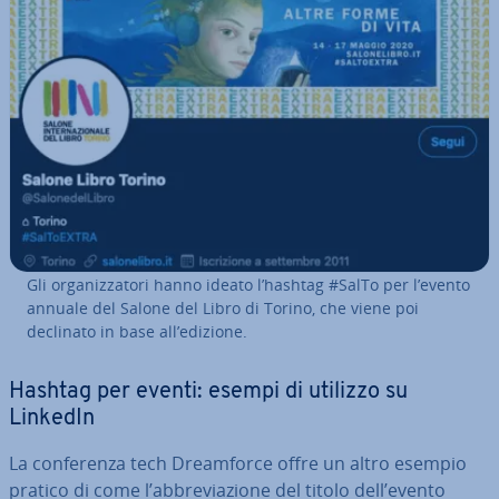
Gli or­ga­niz­za­to­ri hanno ideato l’hashtag #SalTo per l’evento
annuale del Salone del Libro di Torino, che viene poi
declinato in base all’edizione.
Hashtag per eventi: esempi di utilizzo su
LinkedIn
La con­fe­ren­za tech Dream­for­ce offre un altro esempio
pratico di come l’ab­bre­via­zio­ne del titolo dell’evento