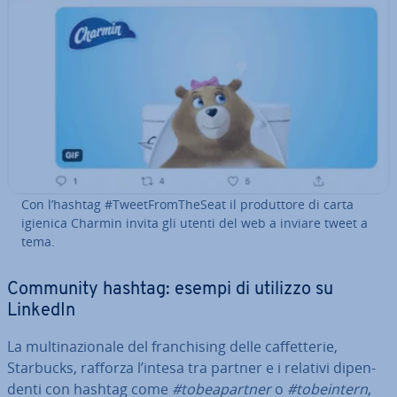
Con l’hashtag #Tweet­From­The­Seat il pro­dut­to­re di carta
igienica Charmin invita gli utenti del web a inviare tweet a
tema.
Community hashtag: esempi di utilizzo su
LinkedIn
La mul­ti­na­zio­na­le del fran­chi­sing delle caf­fet­te­rie,
Starbucks, rafforza l’intesa tra partner e i relativi di­pen­
den­ti con hashtag come
#to­bea­part­ner
o
#to­bein­tern
,