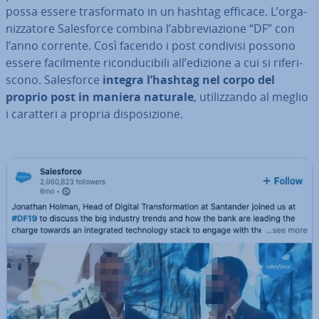
possa essere tra­sfor­ma­to in un hashtag efficace. L’or­ga­
niz­za­to­re Sa­le­sfor­ce combina l’ab­bre­via­zio­ne “DF” con
l’anno corrente. Così facendo i post condivisi possono
essere fa­cil­men­te ri­con­du­ci­bi­li all’edizione a cui si ri­fe­ri­
sco­no. Sa­le­sfor­ce
integra l’hashtag nel corpo del
proprio post in maniera naturale
, uti­liz­zan­do al meglio
i caratteri a propria di­spo­si­zio­ne.