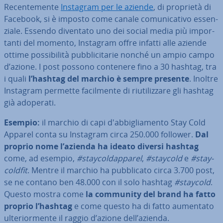
Re­cen­te­men­te
Instagram per le aziende
, di proprietà di
Facebook, si è imposto come canale co­mu­ni­ca­ti­vo es­sen­
zia­le. Essendo diventato uno dei social media più im­por­
tan­ti del momento, Instagram offre infatti alle aziende
ottime pos­si­bi­li­tà pub­bli­ci­ta­rie nonché un ampio campo
d’azione. I post possono contenere fino a 30 hashtag, tra
i quali
l’hashtag del marchio è sempre presente
. Inoltre
Instagram permette fa­cil­men­te di riu­ti­liz­za­re gli hashtag
già adoperati.
Esempio:
il marchio di capi d'ab­bi­glia­men­to Stay Cold
Apparel conta su Instagram circa 250.000 follower.
Dal
proprio nome l’azienda ha ideato diversi hashtag
come, ad esempio,
#stay­col­dap­pa­rel
,
#staycold
e
#stay­
col­d­fit
. Mentre il marchio ha pub­bli­ca­to circa 3.700 post,
se ne contano ben 48.000 con il solo hashtag
#staycold
.
Questo mostra come
la community del brand ha fatto
proprio l’hashtag
e come questo ha di fatto aumentato
ul­te­rior­men­te il raggio d’azione dell’azienda.