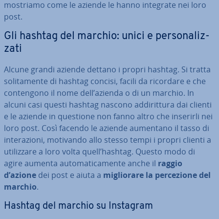
mostriamo come le aziende le hanno integrate nei loro
post.
Gli hashtag del marchio: unici e per­so­na­liz­
za­ti
Alcune grandi aziende dettano i propri hashtag. Si tratta
so­li­ta­men­te di hashtag concisi, facili da ricordare e che
con­ten­go­no il nome dell’azienda o di un marchio. In
alcuni casi questi hashtag nascono ad­di­rit­tu­ra dai clienti
e le aziende in questione non fanno altro che inserirli nei
loro post. Così facendo le aziende aumentano il tasso di
in­te­ra­zio­ni, motivando allo stesso tempi i propri clienti a
uti­liz­za­re a loro volta quell’hashtag. Questo modo di
agire aumenta au­to­ma­ti­ca­men­te anche il
raggio
d’azione
dei post e aiuta a
mi­glio­ra­re la per­ce­zio­ne del
marchio
.
Hashtag del marchio su Instagram