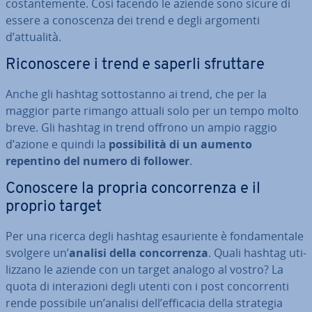
co­stan­te­men­te. Così facendo le aziende sono sicure di
essere a co­no­scen­za dei trend e degli argomenti
d’attualità.
Ri­co­no­sce­re i trend e saperli sfruttare
Anche gli hashtag sot­to­stan­no ai trend, che per la
maggior parte rimango attuali solo per un tempo molto
breve. Gli hashtag in trend offrono un ampio raggio
d’azione e quindi la
pos­si­bi­li­tà di un aumento
repentino del numero di follower
.
Conoscere la propria con­cor­ren­za e il
proprio target
Per una ricerca degli hashtag esau­rien­te è fon­da­men­ta­le
svolgere un’
analisi della con­cor­ren­za
. Quali hashtag uti­
liz­za­no le aziende con un target analogo al vostro? La
quota di in­te­ra­zio­ni degli utenti con i post con­cor­ren­ti
rende possibile un’analisi dell’efficacia della strategia