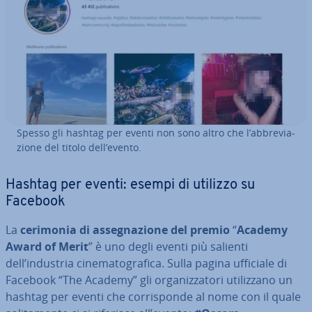
Spesso gli hashtag per eventi non sono altro che l’ab­bre­via­
zio­ne del titolo dell’evento.
Hashtag per eventi: esempi di utilizzo su
Facebook
La
cerimonia di as­se­gna­zio­ne del premio
“
Academy
Award of Merit
” è uno degli eventi più salienti
dell’industria ci­ne­ma­to­gra­fi­ca. Sulla pagina ufficiale di
Facebook “The Academy” gli or­ga­niz­za­to­ri uti­liz­za­no un
hashtag per eventi che cor­ri­spon­de al nome con il quale