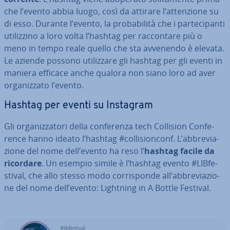
che l’evento abbia luogo, così da attirare l’at­ten­zio­ne su
di esso. Durante l’evento, la pro­ba­bi­li­tà che i par­te­ci­pan­ti
uti­liz­zi­no a loro volta l’hashtag per rac­con­ta­re più o
meno in tempo reale quello che sta avvenendo è elevata.
Le aziende possono uti­liz­za­re gli hashtag per gli eventi in
maniera efficace anche qualora non siano loro ad aver
or­ga­niz­za­to l’evento.
Hashtag per eventi su Instagram
Gli or­ga­niz­za­to­ri della con­fe­ren­za tech Collision Con­fe­
ren­ce hanno ideato l’hashtag #col­li­sion­conf. L’ab­bre­via­
zio­ne del nome dell’evento ha reso l’
hashtag facile da
ricordare
. Un esempio simile è l’hashtag evento #LIB­fe­
sti­val, che allo stesso modo cor­ri­spon­de all’ab­bre­via­zio­
ne del nome dell’evento: Lightning in A Bottle Festival.