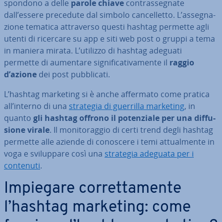
spon­do­no a delle
parole chiave
con­tras­se­gna­te
dall’essere precedute dal simbolo can­cel­let­to. L’as­se­gna­
zio­ne tematica at­tra­ver­so questi hashtag permette agli
utenti di ricercare su app e siti web post o gruppi a tema
in maniera mirata. L’utilizzo di hashtag adeguati
permette di aumentare si­gni­fi­ca­ti­va­men­te il
raggio
d’azione
dei post pub­bli­ca­ti.
L’hashtag marketing si è anche affermato come pratica
all’interno di una
strategia di guerrilla marketing
, in
quanto
gli hashtag offrono il po­ten­zia­le per una dif­fu­
sio­ne virale
. Il mo­ni­to­rag­gio di certi trend degli hashtag
permette alle aziende di conoscere i temi at­tual­men­te in
voga e svi­lup­pa­re così una
strategia adeguata per i
contenuti
.
Impiegare cor­ret­ta­men­te
l’hashtag marketing: come