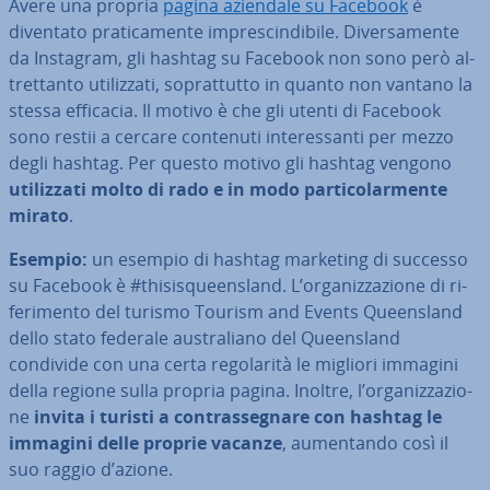
Avere una propria
pagina aziendale su Facebook
è
diventato pra­ti­ca­men­te im­pre­scin­di­bi­le. Di­ver­sa­men­te
da Instagram, gli hashtag su Facebook non sono però al­
tret­tan­to uti­liz­za­ti, so­prat­tut­to in quanto non vantano la
stessa efficacia. Il motivo è che gli utenti di Facebook
sono restii a cercare contenuti in­te­res­san­ti per mezzo
degli hashtag. Per questo motivo gli hashtag vengono
uti­liz­za­ti molto di rado e in modo par­ti­co­lar­men­te
mirato
.
Esempio:
un esempio di hashtag marketing di successo
su Facebook è #thi­si­squeen­sland. L’or­ga­niz­za­zio­ne di ri­
fe­ri­men­to del turismo Tourism and Events Queen­sland
dello stato federale au­stra­lia­no del Queen­sland
condivide con una certa re­go­la­ri­tà le migliori immagini
della regione sulla propria pagina. Inoltre, l’or­ga­niz­za­zio­
ne
invita i turisti a con­tras­se­gna­re con hashtag le
immagini delle proprie vacanze
, au­men­tan­do così il
suo raggio d’azione.