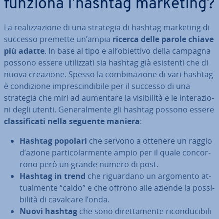
funziona l’hashtag marketing?
La rea­liz­za­zio­ne di una strategia di hashtag marketing di
successo premette un’ampia
ricerca delle parole chiave
più adatte
. In base al tipo e all’obiettivo della campagna
possono essere uti­liz­za­ti sia hashtag già esistenti che di
nuova creazione. Spesso la com­bi­na­zio­ne di vari hashtag
è con­di­zio­ne im­pre­scin­di­bi­le per il successo di una
strategia che miri ad aumentare la vi­si­bi­li­tà e le in­te­ra­zio­
ni degli utenti. Ge­ne­ral­men­te gli hashtag possono essere
clas­si­fi­ca­ti nella seguente maniera
:
Hashtag popolari
che servono a ottenere un raggio
d’azione par­ti­co­lar­men­te ampio per il quale con­cor­
ro­no però un grande numero di post.
Hashtag in trend
che ri­guar­da­no un argomento at­
tual­men­te “caldo” e che offrono alle aziende la pos­si­
bi­li­tà di cavalcare l’onda.
Nuovi hashtag
che sono di­ret­ta­men­te ri­con­du­ci­bi­li