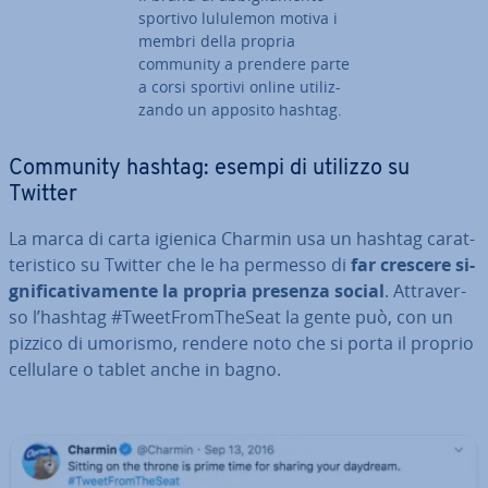
sportivo lululemon motiva i
membri della propria
community a prendere parte
a corsi sportivi online uti­liz­
zan­do un apposito hashtag.
Community hashtag: esempi di utilizzo su
Twitter
La marca di carta igienica Charmin usa un hashtag ca­rat­
te­ri­sti­co su Twitter che le ha permesso di
far crescere si­
gni­fi­ca­ti­va­men­te la propria presenza social
. At­tra­ver­
so l’hashtag #Tweet­From­The­Seat
la gente può, con un
pizzico di umorismo, rendere noto che si porta il proprio
cellulare o tablet anche in bagno.