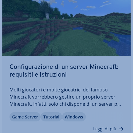
Con­fi­gu­ra­zio­ne di un server Minecraft:
requisiti e istru­zio­ni
Molti giocatori e molte gio­ca­tri­ci del famoso
Minecraft vor­reb­be­ro gestire un proprio server
Minecraft. Infatti, solo chi dispone di un server per
ospitare il proprio mondo può stabilire au­to­no­ma­
Game Server
Tutorial
Windows
men­te le con­di­zio­ni di gioco della modalità mul­ti­
player online. La con­fi­gu­ra­zio­ne è…
Leggi di più