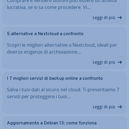
Comprare e vendere domini può essere un'at­ti­vi­tà
lucrativa, se si sa come procedere. Vi…
Leggi di più
5 al­ter­na­ti­ve a Nextcloud a confronto
Scopri le migliori al­ter­na­ti­ve a Nextcloud, ideali per
diverse esigenze di ar­chi­via­zio­ne…
Leggi di più
I 7 migliori servizi di backup online a confronto
Salva i tuoi dati al sicuro nel cloud. Ti pre­sen­tia­mo 7
servizi per pro­teg­ge­re i tuoi…
Leggi di più
Ag­gior­na­men­to a Debian 13: come funziona