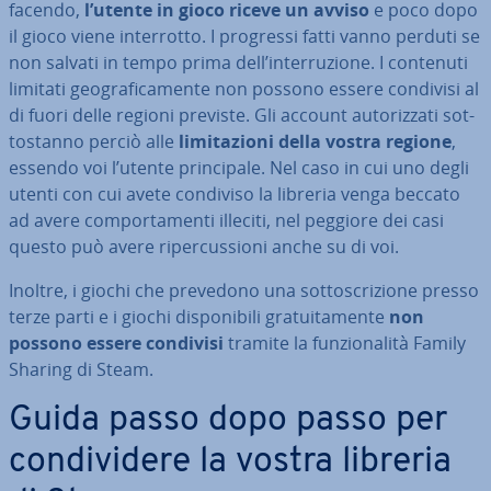
facendo,
l’utente in gioco riceve un avviso
e poco dopo
il gioco viene in­ter­rot­to. I progressi fatti vanno perduti se
non salvati in tempo prima dell’in­ter­ru­zio­ne. I contenuti
limitati geo­gra­fi­ca­men­te non possono essere condivisi al
di fuori delle regioni previste. Gli account au­to­riz­za­ti sot­
to­stan­no perciò alle
li­mi­ta­zio­ni della vostra regione
,
essendo voi l’utente prin­ci­pa­le. Nel caso in cui uno degli
utenti con cui avete condiviso la libreria venga beccato
ad avere com­por­ta­men­ti illeciti, nel peggiore dei casi
questo può avere ri­per­cus­sio­ni anche su di voi.
Inoltre, i giochi che prevedono una sot­to­scri­zio­ne presso
terze parti e i giochi di­spo­ni­bi­li gra­tui­ta­men­te
non
possono essere condivisi
tramite la fun­zio­na­li­tà Family
Sharing di Steam.
Guida passo dopo passo per
con­di­vi­de­re la vostra libreria