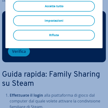
sempre e soltanto la vostra libreria Steam per intero.
Accetta tutto
Controllo Dominio
impostazioni
Rifiuta
.it
.com
.net
.org
.info
.online
Verifica
Guida rapida: Family Sharing
su Steam
Ef­fet­tua­te il login
alla piat­ta­for­ma di gioco dal
computer dal quale volete attivare la con­di­vi­sio­ne
familiare di Steam.