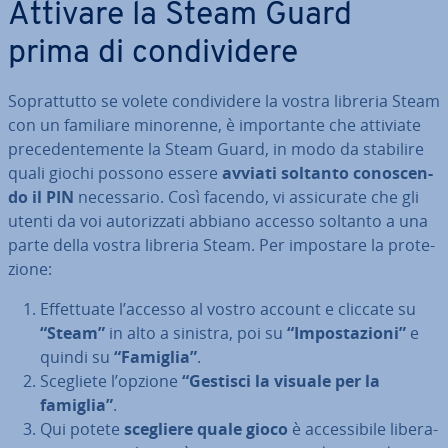
Attivare la Steam Guard
prima di con­di­vi­de­re
So­prat­tut­to se volete con­di­vi­de­re la vostra libreria Steam
con un familiare minorenne, è im­por­tan­te che attiviate
pre­ce­den­te­men­te la Steam Guard, in modo da stabilire
quali giochi possono essere
avviati soltanto co­no­scen­
do il PIN
ne­ces­sa­rio. Così facendo, vi as­si­cu­ra­te che gli
utenti da voi au­to­riz­za­ti abbiano accesso soltanto a una
parte della vostra libreria Steam. Per impostare la pro­te­
zio­ne:
Ef­fet­tua­te l’accesso al vostro account e cliccate su
“Steam”
in alto a sinistra, poi su
“Im­po­sta­zio­ni”
e
quindi su
“Famiglia”
.
Scegliete l’opzione
“Gestisci la visuale per la
famiglia”
.
Qui potete
scegliere quale gioco
è ac­ces­si­bi­le li­be­ra­