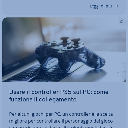
quali sono i fornitori di cloud…
Leggi di più
Usare il con­trol­ler PS5 sul PC: come
funziona il col­le­ga­men­to
Per alcuni giochi per PC, un con­trol­ler è la scelta
migliore per con­trol­la­re il per­so­nag­gio del gioco
con pre­ci­sio­ne anche in si­tua­zio­ni fre­ne­ti­che. Un