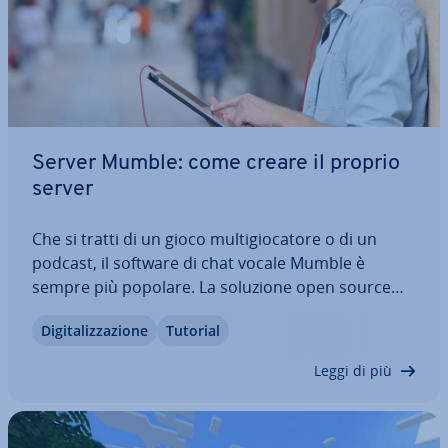
Server Mumble: come creare il proprio
server
Che si tratti di un gioco mul­ti­gio­ca­to­re o di un
podcast, il software di chat vocale Mumble è
sempre più popolare. La soluzione open source
conquista gli utenti con la sua struttura leggera,
Di­gi­ta­liz­za­zio­ne
Tutorial
malgrado le molte funzioni. Un altro vantaggio è
che chiunque può creare un proprio…
Leggi di più