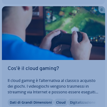
Cos’è il cloud gaming?
Il cloud gaming è l’al­ter­na­ti­va al classico acquisto
dei giochi. I vi­deo­gio­chi vengono trasmessi in
streaming via Internet e possono essere eseguiti
su mol­te­pli­ci di­spo­si­ti­vi senza hardware di fascia
Dati di Grandi Di­men­sio­ni
Cloud
Di­gi­ta­liz­za­zio­ne
Less
alta. Vi spie­ghia­mo nell’articolo come funziona,