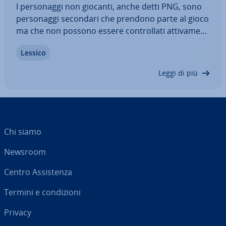
I per­so­nag­gi non giocanti, anche detti PNG, sono
per­so­nag­gi secondari che prendono parte al gioco
ma che non possono essere con­trol­la­ti at­ti­va­men­
te. Ori­gi­na­ria­men­te nascono nel contesto dei
Lessico
giochi di ruolo da tavolo. Vi mostriamo dove si
ritrovano questi per­so­nag­gi, cosa li…
Leggi di più
Chi siamo
Newsroom
Centro As­si­sten­za
Termini e con­di­zio­ni
Privacy