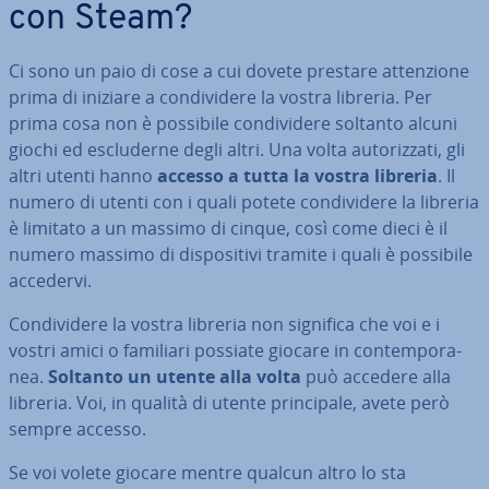
con Steam?
Ci sono un paio di cose a cui dovete prestare at­ten­zio­ne
prima di iniziare a con­di­vi­de­re la vostra libreria. Per
prima cosa non è possibile con­di­vi­de­re soltanto alcuni
giochi ed esclu­der­ne degli altri. Una volta au­to­riz­za­ti, gli
altri utenti hanno
accesso a tutta la vostra libreria
. Il
numero di utenti con i quali potete con­di­vi­de­re la libreria
è limitato a un massimo di cinque, così come dieci è il
numero massimo di di­spo­si­ti­vi tramite i quali è possibile
accedervi.
Con­di­vi­de­re la vostra libreria non significa che voi e i
vostri amici o familiari possiate giocare in con­tem­po­ra­
nea.
Soltanto un utente alla volta
può accedere alla
libreria. Voi, in qualità di utente prin­ci­pa­le, avete però
sempre accesso.
Se voi volete giocare mentre qualcun altro lo sta