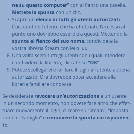
ne su questo computer”
con al fianco una casella.
Mettete la spunta
con un clic.
Si apre un
elenco di tutti gli utenti au­to­riz­za­ti
.
L’account dell’utente che ha ef­fet­tua­to l’accesso al
punto uno dovrebbe essere tra questi. Mettendo la
spunta al fianco del suo nome
, con­di­vi­de­te la
vostra libreria Steam con lei o lui.
Una volta scelti tutti gli utenti con i quali intendete
con­di­vi­de­re la libreria, cliccate su
“OK”
.
Potete scol­le­gar­vi e far fare il login all’utente appena
au­to­riz­za­to. Ora dovrebbe poter accedere alla
libreria familiare condivisa.
Se de­si­de­ra­te
revocare un’au­to­riz­za­zio­ne
a un utente
in un secondo momento, non dovete fare altro che ef­fet­
tua­re nuo­va­men­te il login, cliccare su “Steam”, “Im­po­sta­
zio­ni” e “Famiglia” e
rimuovere la spunta cor­ri­spon­den­
te
.