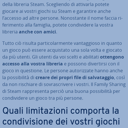
della libreria Steam. Sce­glien­do di attivarla potete
giocare ai vostri giochi su Steam e garantire anche
l’accesso ad altre persone. No­no­stan­te il nome faccia ri­
fe­ri­men­to alla famiglia, potete con­di­vi­de­re la vostra
libreria
anche con amici
.
Tutto ciò risulta par­ti­co­lar­men­te van­tag­gio­so in quanto
un gioco può essere ac­qui­sta­to una sola volta e giocato
da più utenti. Gli utenti da voi scelti e abilitati
ottengono
accesso alla vostra libreria
e possono di­ver­tir­si con il
gioco in questione. Le persone au­to­riz­za­te hanno anche
la pos­si­bi­li­tà di
creare dei propri file di sal­va­tag­gio
, così
da non rischiare di so­vra­scri­ve­re i vostri. Il Family Sharing
di Steam rap­pre­sen­ta perciò una buona pos­si­bi­li­tà per
con­di­vi­de­re un gioco tra più persone.
Quali li­mi­ta­zio­ni comporta la
con­di­vi­sio­ne dei vostri giochi