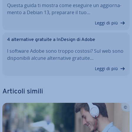
Questa guida ti mostra come eseguire un ag­gior­na­
men­to a Debian 13, preparare il tuo…
Leggi di più
4 al­ter­na­ti­ve gratuite a InDesign di Adobe
I software Adobe sono troppo costosi? Sul web sono
di­spo­ni­bi­li alcune al­ter­na­ti­ve gratuite…
Leggi di più
Articoli simili