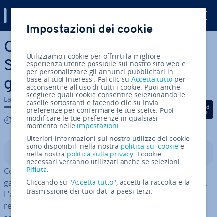
Digital Guide
Impostazioni dei cookie
Vai al contenuto prin­ci­pa­le
Con­di­vi­sio­ne familiare di
Utilizziamo i cookie per offrirti la migliore
Steam: come con­di­vi­de­re i
esperienza utente possibile sul nostro sito web e
per personalizzare gli annunci pubblicitari in
base ai tuoi interessi. Fai clic su
Accetta tutto
per
giochi della libreria
acconsentire all'uso di tutti i cookie. Puoi anche
scegliere quali cookie consentire selezionando le
La redazione di IONOS
caselle sottostanti e facendo clic su Invia
Condividi via Facebook
Condividi via Twitter
Condividi via Li
13 gen 2023
preferenze per confermare le tue scelte. Puoi
modificare le tue preferenze in qualsiasi
6 mins
momento nelle
impostazioni
.
Ulteriori informazioni sul nostro utilizzo dei cookie
sono disponibili nella nostra
politica sui cookie
e
Indice
nella nostra
politica sulla privacy
. I cookie
necessari verranno utilizzati anche se selezioni
Rifiuta
.
Con la fun­zio­na­li­tà Family Sharing di Steam potete
garantire l’accesso a
Cliccando su "
Accetta tutto
cinque altri utenti
", accetti la raccolta e la
ai vostri giochi.
trasmissione dei tuoi dati a paesi terzi.
L’at­ti­va­zio­ne avviene nelle im­po­sta­zio­ni e può essere
revocata in qualsiasi momento. Potete con­di­vi­de­re