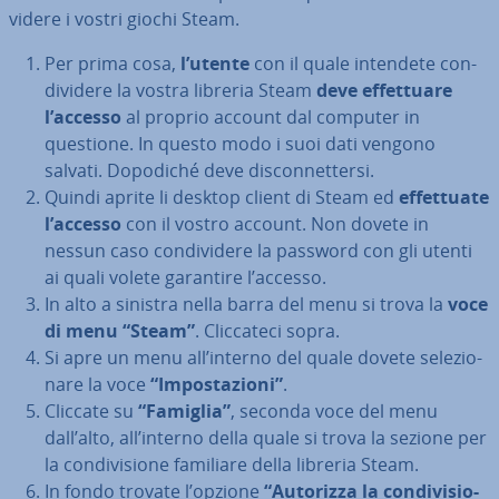
vi­de­re i vostri giochi Steam.
Per prima cosa,
l’utente
con il quale intendete con­
di­vi­de­re la vostra libreria Steam
deve ef­fet­tua­re
l’accesso
al proprio account dal computer in
questione. In questo modo i suoi dati vengono
salvati. Dopodiché deve di­scon­net­ter­si.
Quindi aprite li desktop client di Steam ed
ef­fet­tua­te
l’accesso
con il vostro account. Non dovete in
nessun caso con­di­vi­de­re la password con gli utenti
ai quali volete garantire l’accesso.
In alto a sinistra nella barra del menu si trova la
voce
di menu
“Steam”
. Clic­ca­te­ci sopra.
Si apre un menu all’interno del quale dovete se­le­zio­
na­re la voce
“Im­po­sta­zio­ni”
.
Cliccate su
“Famiglia”
, seconda voce del menu
dall’alto, all’interno della quale si trova la sezione per
la con­di­vi­sio­ne familiare della libreria Steam.
In fondo trovate l’opzione
“Autorizza la con­di­vi­sio­