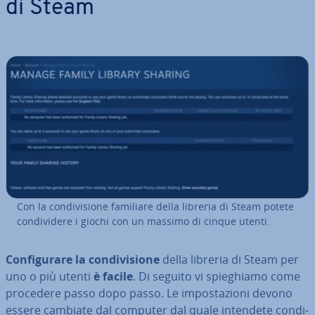
di Steam
Con la con­di­vi­sio­ne familiare della libreria di Steam potete
con­di­vi­de­re i giochi con un massimo di cinque utenti.
Con­fi­gu­ra­re la con­di­vi­sio­ne
della libreria di Steam per
uno o più utenti
è facile
. Di seguito vi spie­ghia­mo come
procedere passo dopo passo. Le im­po­sta­zio­ni devono
essere cambiate dal computer dal quale intendete con­di­