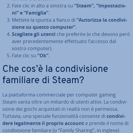
Fate clic in alto a sinistra su
“Steam”, “Im­po­sta­zio­
ni” e “Famiglia”
.
Mettete la spunta a fianco di
“Autorizza la con­di­vi­
sio­ne su questo computer”
.
Scegliete gli utenti
che preferite (e che devono però
aver pre­ce­den­te­men­te ef­fet­tua­to l’accesso dal
vostro computer).
Fate clic su
“Ok”
.
Che cos’è la con­di­vi­sio­ne
familiare di Steam?
La piat­ta­for­ma com­mer­cia­le per computer gaming
Steam vanta oltre un miliardo di utenti attivi. La con­di­vi­
sio­ne dei giochi ac­qui­sta­ti in realtà non è permessa.
Tuttavia, una speciale fun­zio­na­li­tà consente di
con­di­vi­
de­re le­gal­men­te il proprio account
e prende il nome di
con­di­vi­sio­ne familiare (o “Family Sharing”, in inglese)