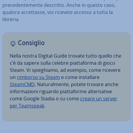
pre­ce­den­te­men­te descritto. Anche in questo caso,
qualora ac­cet­tas­se, voi ricevete accesso a tutta la
libreria.
Consiglio
Nella nostra Digital Guide trovate tutto quello che
c’è da sapere sulla celebre piat­ta­for­ma di gioco
Steam. Vi spie­ghia­mo, ad esempio, come ricevere
un
rimborso su Steam
e come in­stal­la­re
SteamCMD
. Na­tu­ral­men­te, potete trovare anche
in­for­ma­zio­ni riguardo piat­ta­for­me al­ter­na­ti­ve
come Google Stadia o su come
creare un server
per Teamspeak
.