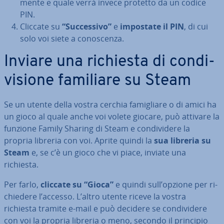
men­te e quale verrà invece protetto da un codice
PIN.
Cliccate su
“Suc­ces­si­vo”
e
impostate il PIN
, di cui
solo voi siete a co­no­scen­za.
Inviare una richiesta di con­di­
vi­sio­ne familiare su Steam
Se un utente della vostra cerchia fa­mi­glia­re o di amici ha
un gioco al quale anche voi volete giocare, può attivare la
funzione Family Sharing di Steam e con­di­vi­de­re la
propria libreria con voi. Aprite quindi la
sua libreria su
Steam
e, se c’è un gioco che vi piace, inviate una
richiesta.
Per farlo,
cliccate su “Gioca”
e quindi sull’opzione per ri­
chie­de­re l’accesso. L’altro utente riceve la vostra
richiesta tramite e-mail e può decidere se con­di­vi­de­re
con voi la propria libreria o meno, secondo il principio