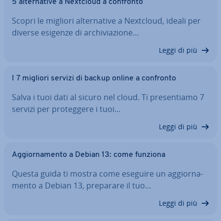
5 al­ter­na­ti­ve a Nextcloud a confronto
Scopri le migliori al­ter­na­ti­ve a Nextcloud, ideali per
diverse esigenze di ar­chi­via­zio­ne…
Leggi di più
I 7 migliori servizi di backup online a confronto
Salva i tuoi dati al sicuro nel cloud. Ti pre­sen­tia­mo 7
servizi per pro­teg­ge­re i tuoi…
Leggi di più
Ag­gior­na­men­to a Debian 13: come funziona
Questa guida ti mostra come eseguire un ag­gior­na­
men­to a Debian 13, preparare il tuo…
Leggi di più