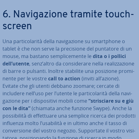
6. Na­vi­ga­zio­ne tramite tou­ch­
screen
Una par­ti­co­la­ri­tà della na­vi­ga­zio­ne su smart­pho­ne o
tablet è che non serve la pre­ci­sio­ne del puntatore di un
mouse, ma bastano sem­pli­ce­men­te le
dita o i pollici
dell’utente
, senz’altro da con­si­de­ra­re nella rea­liz­za­zio­ne
di barre o pulsanti. Inoltre stabilite una posizione pro­mi­
nen­te per le vostre
call to action
(inviti all’azione).
Evitate che gli utenti debbano zoomare; cercate di
includere nell’uso per l’utente le par­ti­co­la­ri­tà della na­vi­
ga­zio­ne per i di­spo­si­ti­vi mobili come
“stri­scia­re su e giù
con le dita”
(chiamata anche funzione Swype). Anche la
pos­si­bi­li­tà di ef­fet­tua­re una semplice ricerca dei prodotti
influenza molto l’usabilità e in ultimo anche il tasso di
con­ver­sio­ne del vostro negozio. Sup­por­ta­te il vostro vi­si­
ta­to­re, po­si­zio­nan­do la funzione di ricerca in modo