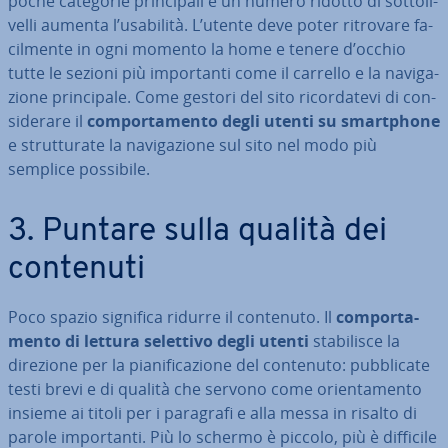
poche categorie prin­ci­pa­li e un numero ridotto di sot­to­li­
vel­li aumenta l’usabilità. L’utente deve poter ritrovare fa­
cil­men­te in ogni momento la home e tenere d’occhio
tutte le sezioni più im­por­tan­ti come il carrello e la na­vi­ga­
zio­ne prin­ci­pa­le. Come gestori del sito ri­cor­da­te­vi di con­
si­de­ra­re il
com­por­ta­men­to degli utenti su smart­pho­ne
e strut­tu­ra­te la na­vi­ga­zio­ne sul sito nel modo più
semplice possibile.
3. Puntare sulla qualità dei
contenuti
Poco spazio significa ridurre il contenuto. Il
com­por­ta­
men­to di lettura selettivo degli utenti
sta­bi­li­sce la
direzione per la pia­ni­fi­ca­zio­ne del contenuto: pub­bli­ca­te
testi brevi e di qualità che servono come orien­ta­men­to
insieme ai titoli per i paragrafi e alla messa in risalto di
parole im­por­tan­ti. Più lo schermo è piccolo, più è difficile