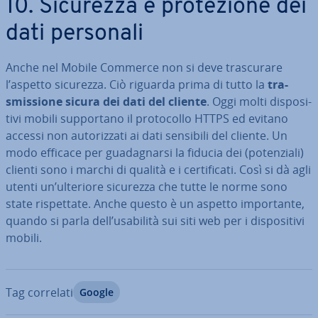
10. Sicurezza e pro­te­zio­ne dei
dati personali
Anche nel Mobile Commerce non si deve tra­scu­ra­re
l’aspetto sicurezza. Ciò riguarda prima di tutto la
tra­
smis­sio­ne sicura dei dati del cliente
. Oggi molti di­spo­si­
ti­vi mobili sup­por­ta­no il pro­to­col­lo HTTPS ed evitano
accessi non au­to­riz­za­ti ai dati sensibili del cliente. Un
modo efficace per gua­da­gnar­si la fiducia dei (po­ten­zia­li)
clienti sono i marchi di qualità e i cer­ti­fi­ca­ti. Così si dà agli
utenti un’ulteriore sicurezza che tutte le norme sono
state ri­spet­ta­te. Anche questo è un aspetto im­por­tan­te,
quando si parla dell’usabilità sui siti web per i di­spo­si­ti­vi
mobili.
Tag correlati
Google