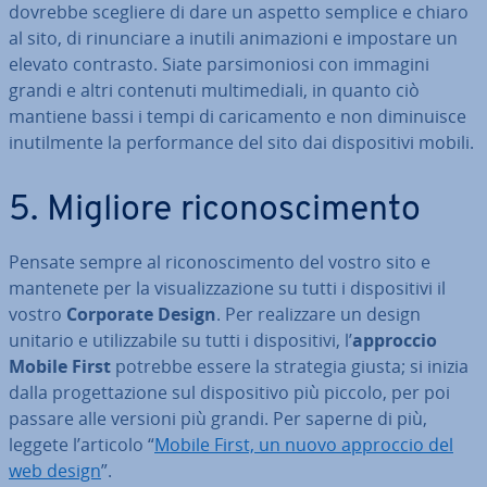
dovrebbe scegliere di dare un aspetto semplice e chiaro
al sito, di ri­nun­cia­re a inutili ani­ma­zio­ni e impostare un
elevato contrasto. Siate par­si­mo­nio­si con immagini
grandi e altri contenuti mul­ti­me­dia­li, in quanto ciò
mantiene bassi i tempi di ca­ri­ca­men­to e non di­mi­nui­sce
inu­til­men­te la per­for­man­ce del sito dai di­spo­si­ti­vi mobili.
5. Migliore ri­co­no­sci­men­to
Pensate sempre al ri­co­no­sci­men­to del vostro sito e
mantenete per la vi­sua­liz­za­zio­ne su tutti i di­spo­si­ti­vi il
vostro
Corporate Design
. Per rea­liz­za­re un design
unitario e uti­liz­za­bi­le su tutti i di­spo­si­ti­vi, l’
approccio
Mobile First
potrebbe essere la strategia giusta; si inizia
dalla pro­get­ta­zio­ne sul di­spo­si­ti­vo più piccolo, per poi
passare alle versioni più grandi. Per saperne di più,
leggete l’articolo “
Mobile First, un nuovo approccio del
web design
”.