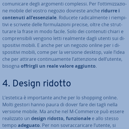
co­mu­ni­ca­re degli argomenti complessi. Per l’ot­ti­miz­za­zio­
ne mobile del vostro negozio dovreste anche
ridurre i
contenuti all’es­sen­zia­le
. Riducete ra­di­cal­men­te i riem­pi­
ti­vi e scrivete delle for­mu­la­zio­ni precise, oltre che strut­
tu­ra­re la frase in modo facile. Solo dei contenuti chiari e
com­pren­si­bi­li vengono letti realmente dagli utenti sui di­
spo­si­ti­vi mobili. E anche per un negozio online per i di­
spo­si­ti­vi mobili, come per la versione desktop, vale l’idea
che per attirare con­ti­nua­men­te l’at­ten­zio­ne dell’utente,
bisogna
offrirgli un reale valore aggiunto
.
4. Design ridotto
L’estetica è im­por­tan­te anche per lo shopping online.
Molti gestori hanno paura di dover fare dei tagli nella
versione mobile. Ma anche nel M-Commerce può essere
rea­liz­za­to un
design ridotto, fun­zio­na­le
e allo stesso
tempo
adeguato
. Per non so­vrac­ca­ri­ca­re l’utente, si