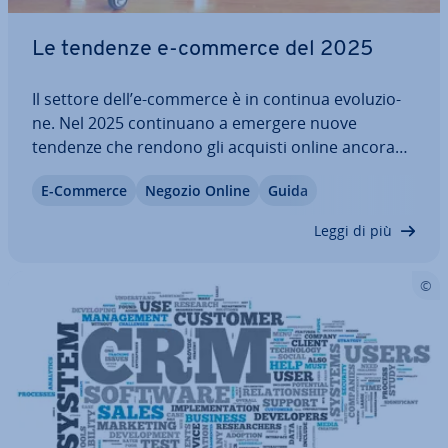
Le tendenze e-commerce del 2025
Il settore dell’e-commerce è in continua evo­lu­zio­
ne. Nel 2025 con­ti­nua­no a emergere nuove
tendenze che rendono gli acquisti online ancora
più comodi, per­so­na­liz­za­ti e in­te­rat­ti­vi. Per
E-Commerce
Negozio Online
Guida
resistere in un mercato altamente com­pe­ti­ti­vo
come quello dell’e-commerce e sfruttare appieno
Leggi di più
il…