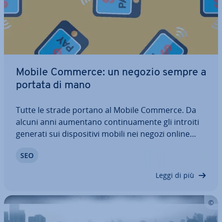
Mobile Commerce: un negozio sempre a
portata di mano
Tutte le strade portano al Mobile Commerce. Da
alcuni anni aumentano con­ti­nua­men­te gli introiti
generati sui di­spo­si­ti­vi mobili nei negozi online
italiani. Ormai molti com­mer­cian­ti generano una
SEO
parte del loro fatturato at­tra­ver­so smart­pho­ne e
tablet. Ne­ces­sa­rio per il successo…
Leggi di più