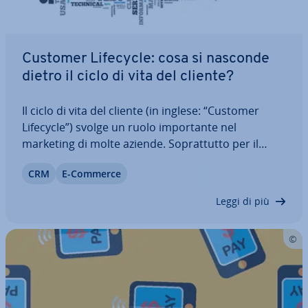
Customer Lifecycle: cosa si nasconde
dietro il ciclo di vita del cliente?
Il ciclo di vita del cliente (in inglese: “Customer
Lifecycle”) svolge un ruolo im­por­tan­te nel
marketing di molte aziende. So­prat­tut­to per il
Customer Re­la­tion­ship Ma­na­ge­ment (CRM), le in­
CRM
E-Commerce
for­ma­zio­ni det­ta­glia­te sulle relazioni com­mer­cia­li
con la clientela sono preziose. Cosa c’è…
Leggi di più