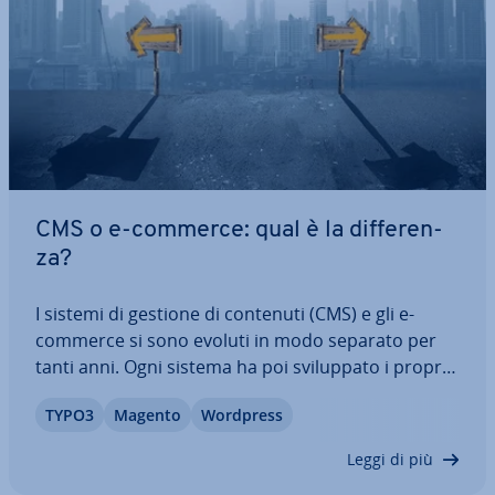
CMS o e-commerce: qual è la dif­fe­ren­
za?
I sistemi di gestione di contenuti (CMS) e gli e-
commerce si sono evoluti in modo separato per
tanti anni. Ogni sistema ha poi svi­lup­pa­to i propri
punti di forza. Quando si parla di “Content
TYPO3
Magento
Wordpress
Commerce” tuttavia si tende a fare ri­fe­ri­men­to a
una serie di aspetti che rendono più…
Leggi di più