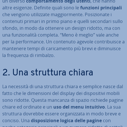
un diverso
com­por­ta­men­to degli utenti
, che hanno
altre esigenze. Definite quali sono le
funzioni prin­ci­pa­li
che vengono uti­liz­za­te mag­gior­men­te. Po­si­zio­na­te i
contenuti primari in primo piano e quelli secondari sullo
sfondo, in modo da ottenere un design ridotto, ma con
una fun­zio­na­li­tà completa. “Meno è meglio” vale anche
per la per­for­man­ce. Un contenuto agevole con­tri­bui­sce a
mantenere tempi di ca­ri­ca­men­to più brevi e di­mi­nui­sce
la frequenza di rimbalzo.
2. Una struttura chiara
La necessità di una struttura chiara e semplice nasce dal
fatto che le di­men­sio­ni del display dei di­spo­si­ti­vi mobili
sono ridotte. Questa mancanza di spazio richiede pagine
chiare ed ordinate e un
uso del menu intuitivo
. La sua
struttura dovrebbe essere or­ga­niz­za­ta in modo breve e
conciso. Una
di­spo­si­zio­ne logica delle pagine
con