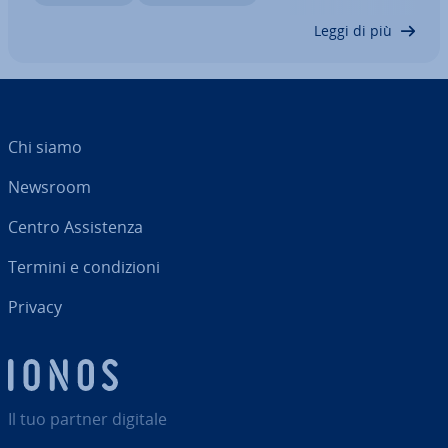
giorni. Scoprite in questo articolo…
Leggi di più
Chi siamo
Newsroom
Centro As­si­sten­za
Termini e con­di­zio­ni
Privacy
Il tuo partner digitale