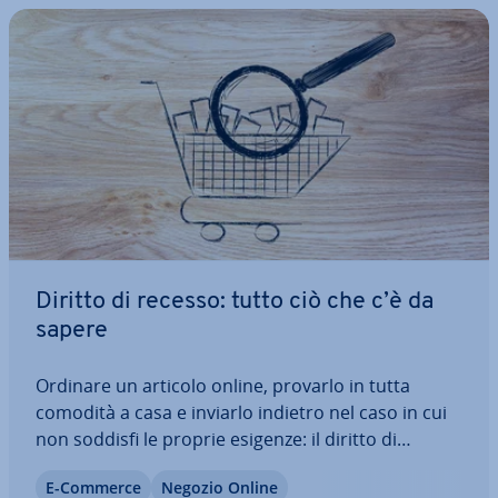
Diritto di recesso: tutto ciò che c’è da
sapere
Ordinare un articolo online, provarlo in tutta
comodità a casa e inviarlo indietro nel caso in cui
non soddisfi le proprie esigenze: il diritto di
recesso consente ai clienti di rispedire la merce o
E-Commerce
Negozio Online
di recedere da un contratto entro massimo 14