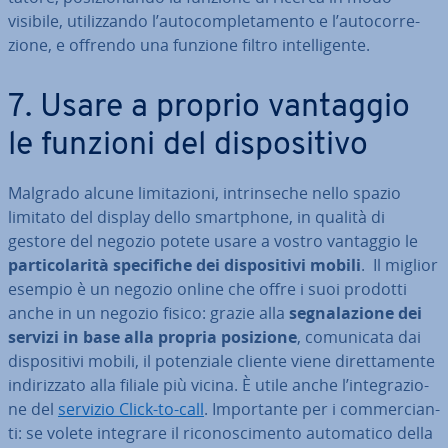
visibile, uti­liz­zan­do l’au­to­com­ple­ta­men­to e l’au­to­cor­re­
zio­ne, e offrendo una funzione filtro in­tel­li­gen­te.
7. Usare a proprio vantaggio
le funzioni del di­spo­si­ti­vo
Malgrado alcune li­mi­ta­zio­ni, in­trin­se­che nello spazio
limitato del display dello smart­pho­ne, in qualità di
gestore del negozio potete usare a vostro vantaggio le
par­ti­co­la­ri­tà spe­ci­fi­che dei di­spo­si­ti­vi mobili
. Il miglior
esempio è un negozio online che offre i suoi prodotti
anche in un negozio fisico: grazie alla
se­gna­la­zio­ne dei
servizi in base alla propria posizione
, co­mu­ni­ca­ta dai
di­spo­si­ti­vi mobili, il po­ten­zia­le cliente viene di­ret­ta­men­te
in­di­riz­za­to alla filiale più vicina. È utile anche l’in­te­gra­zio­
ne del
servizio Click-to-call
. Im­por­tan­te per i com­mer­cian­
ti: se volete integrare il ri­co­no­sci­men­to au­to­ma­ti­co della