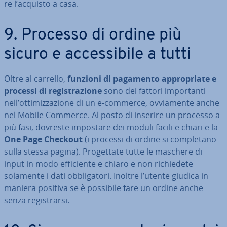
re l’acquisto a casa.
9. Processo di ordine più
sicuro e ac­ces­si­bi­le a tutti
Oltre al carrello,
funzioni di pagamento ap­pro­pria­te e
processi di re­gi­stra­zio­ne
sono dei fattori im­por­tan­ti
nell’ot­ti­miz­za­zio­ne di un e-commerce, ov­via­men­te anche
nel Mobile Commerce. Al posto di inserire un processo a
più fasi, dovreste impostare dei moduli facili e chiari e la
One Page Checkout
(i processi di ordine si com­ple­ta­no
sulla stessa pagina). Pro­get­ta­te tutte le maschere di
input in modo ef­fi­cien­te e chiaro e non ri­chie­de­te
solamente i dati ob­bli­ga­to­ri. Inoltre l’utente giudica in
maniera positiva se è possibile fare un ordine anche
senza re­gi­strar­si.