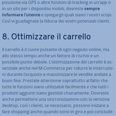
posizione via GPS o altre funzioni di tracking in un’app o
in un sito per i di­spo­si­ti­vi mobili, dovreste
sempre
informare l’utente
e spie­gar­gli quali siano i vostri scopi.
Così vi gua­da­gna­te la fiducia dei vostri po­ten­zia­li clienti.
8. Ot­ti­miz­za­re il carrello
Il carrello è il cuore pulsante di ogni negozio online, ma
allo stesso tempo anche un fattore di rischio e un
possibile punto debole. L’ot­ti­miz­za­zio­ne del carrello è es­
sen­zia­le anche nel M-Commerce per ridurre le in­ter­ru­zio­
ni durante l’acquisto e mas­si­miz­za­re le vendite andate a
buon fine. Prestate at­ten­zio­ne so­prat­tut­to al fatto che
tutte le funzioni siano uti­liz­za­bi­li fa­cil­men­te e che tutti i
prodotti aggiunti siano gestibili chia­ra­men­te. Dovreste
anche per­met­te­re una sin­cro­niz­za­zio­ne con la versione
desktop, così i clienti, se ne­ces­sa­rio, possono iniziare a
fare shopping anche quando sono in giro e poi con­clu­de­