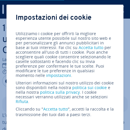
Digital Guide
Impostazioni dei cookie
Vai al contenuto prin­ci­pa­le
10 consigli per una migliore
Utilizziamo i cookie per offrirti la migliore
usabilità nel Mobile
esperienza utente possibile sul nostro sito web e
per personalizzare gli annunci pubblicitari in
base ai tuoi interessi. Fai clic su
Accetta tutto
per
Commerce
acconsentire all'uso di tutti i cookie. Puoi anche
scegliere quali cookie consentire selezionando le
La redazione di IONOS
caselle sottostanti e facendo clic su Invia
07 lug 2022
preferenze per confermare le tue scelte. Puoi
modificare le tue preferenze in qualsiasi
6 mins
momento nelle
impostazioni
.
Condividi via Facebook
Condividi via Twitter
Condividi via LinkedIN
Aggiungi come fonte
Ulteriori informazioni sul nostro utilizzo dei cookie
preferita su Google
sono disponibili nella nostra
politica sui cookie
e
nella nostra
politica sulla privacy
. I cookie
necessari verranno utilizzati anche se selezioni
Rifiuta
.
Indice
Cliccando su "
Accetta tutto
", accetti la raccolta e la
trasmissione dei tuoi dati a paesi terzi.
L’ot­ti­miz­za­zio­ne nel
Mobile Commerce
punta prima di
tutto sull’usabilità (facilità d’uso). Dal design al processo
di ordine, un negozio ot­ti­miz­za­to per di­spo­si­ti­vi mobili