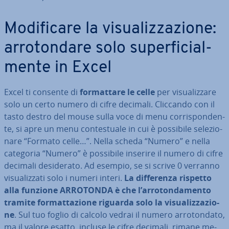
Mo­di­fi­ca­re la vi­sua­liz­za­zio­ne:
ar­ro­ton­da­re solo su­per­fi­cial­
men­te in Excel
Excel ti consente di
for­mat­ta­re le celle
per vi­sua­liz­za­re
solo un certo numero di cifre decimali. Cliccando con il
tasto destro del mouse sulla voce di menu cor­ri­spon­den­
te, si apre un menu con­te­stua­le in cui è possibile se­le­zio­
na­re “Formato celle…”. Nella scheda “Numero” e nella
categoria “Numero” è possibile inserire il numero di cifre
decimali de­si­de­ra­to. Ad esempio, se si scrive 0 verranno
vi­sua­liz­za­ti solo i numeri interi.
La dif­fe­ren­za rispetto
alla funzione ARROTONDA è che l’ar­ro­ton­da­men­to
tramite for­mat­ta­zio­ne riguarda solo la vi­sua­liz­za­zio­
ne
. Sul tuo foglio di calcolo vedrai il numero ar­ro­ton­da­to,
ma il valore esatto, incluse le cifre decimali, rimane me­