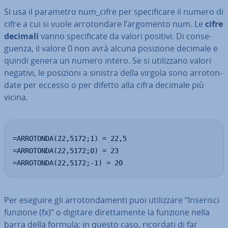
Si usa il parametro num_cifre per spe­ci­fi­ca­re il numero di
cifre a cui si vuole ar­ro­ton­da­re l’argomento num. Le
cifre
decimali
vanno spe­ci­fi­ca­te da valori positivi. Di con­se­
guen­za, il valore 0 non avrà alcuna posizione decimale e
quindi genera un numero intero. Se si uti­liz­za­no valori
negativi, le posizioni a sinistra della virgola sono ar­ro­ton­
da­te per eccesso o per difetto alla cifra decimale più
vicina.
=ARROTONDA(22,5172;1) = 22,5

=ARROTONDA(22,5172;0) = 23

=ARROTONDA(22,5172;-1) = 20
Per eseguire gli ar­ro­ton­da­men­ti puoi uti­liz­za­re “Inserisci
funzione (fx)” o digitare di­ret­ta­men­te la funzione nella
barra della formula; in questo caso, ricordati di far