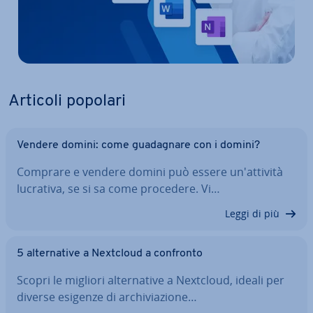
Articoli popolari
Vendere domini: come gua­da­gna­re con i domini?
Comprare e vendere domini può essere un'at­ti­vi­tà
lucrativa, se si sa come procedere. Vi…
Leggi di più
5 al­ter­na­ti­ve a Nextcloud a confronto
Scopri le migliori al­ter­na­ti­ve a Nextcloud, ideali per
diverse esigenze di ar­chi­via­zio­ne…