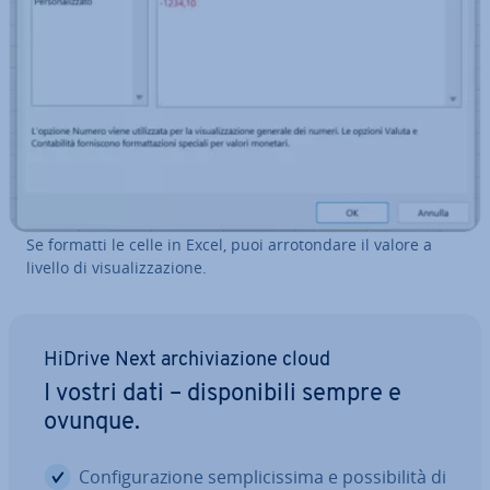
Se formatti le celle in Excel, puoi ar­ro­ton­da­re il valore a
livello di vi­sua­liz­za­zio­ne.
HiDrive Next ar­chi­via­zio­ne cloud
I vostri dati – di­spo­ni­bi­li sempre e
ovunque.
Con­fi­gu­ra­zio­ne sem­pli­cis­si­ma e pos­si­bi­li­tà di