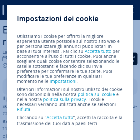
Digital Guide
Impostazioni dei cookie
Vai al contenuto prin­ci­pa­le
Excel: come ar­ro­ton­da­re cor­
Utilizziamo i cookie per offrirti la migliore
ret­ta­men­te
esperienza utente possibile sul nostro sito web e
per personalizzare gli annunci pubblicitari in
base ai tuoi interessi. Fai clic su
Accetta tutto
per
La redazione di IONOS
acconsentire all'uso di tutti i cookie. Puoi anche
Condividi via Facebook
Condividi via Twitter
Condividi via Li
20 nov 2024
scegliere quali cookie consentire selezionando le
5 mins
caselle sottostanti e facendo clic su Invia
preferenze per confermare le tue scelte. Puoi
modificare le tue preferenze in qualsiasi
momento nelle
impostazioni
.
Indice
Ulteriori informazioni sul nostro utilizzo dei cookie
sono disponibili nella nostra
politica sui cookie
e
Il programma di fogli di calcolo di Microsoft, Excel, non
nella nostra
politica sulla privacy
. I cookie
necessari verranno utilizzati anche se selezioni
solo permette di creare tabelle e diagrammi ben or­ga­niz­
Rifiuta
.
za­ti, ma al­leg­ge­ri­sce anche il tuo lavoro con i calcoli. Ad
Cliccando su "
Accetta tutto
", accetti la raccolta e la
esempio, con la formula ARROTONDA di Excel puoi ar­ro­
trasmissione dei tuoi dati a paesi terzi.
ton­da­re au­to­ma­ti­ca­men­te i valori per eccesso o per
difetto.