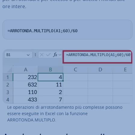
ore intere.
=ARROTONDA.MULTIPLO(A1;60)/60
Le ope­ra­zio­ni di ar­ro­ton­da­men­to più complesse possono
essere eseguite in Excel con la funzione
ARROTONDA.MULTIPLO.