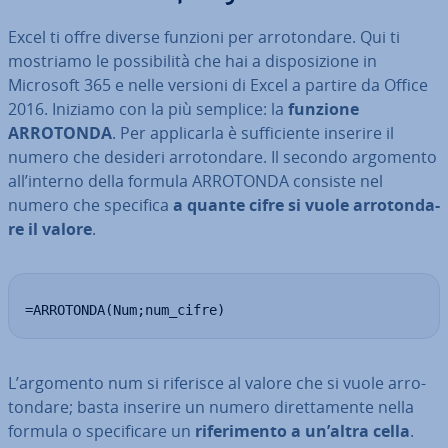
Excel ti offre diverse funzioni per ar­ro­ton­da­re. Qui ti
mostriamo le pos­si­bi­li­tà che hai a di­spo­si­zio­ne in
Microsoft 365 e nelle versioni di Excel a partire da Office
2016. Iniziamo con la più semplice: la
funzione
ARROTONDA
. Per ap­pli­car­la è suf­fi­cien­te inserire il
numero che desideri ar­ro­ton­da­re. Il secondo argomento
all’interno della formula ARROTONDA consiste nel
numero che specifica
a quante cifre si vuole ar­ro­ton­da­
re il valore
.
=ARROTONDA(Num;num_cifre)
L’argomento num si riferisce al valore che si vuole ar­ro­
ton­da­re; basta inserire un numero di­ret­ta­men­te nella
formula o spe­ci­fi­ca­re un
ri­fe­ri­men­to a un’altra cella
.