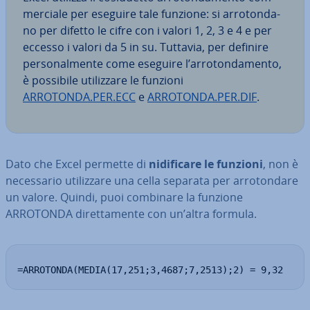
mer­cia­le per eseguire tale funzione: si ar­ro­ton­da­
no per difetto le cifre con i valori 1, 2, 3 e 4 e per
eccesso i valori da 5 in su. Tuttavia, per definire
per­so­nal­men­te come eseguire l’ar­ro­ton­da­men­to,
è possibile uti­liz­za­re le funzioni
ARROTONDA.PER.ECC
e
ARROTONDA.PER.DIF
.
Dato che Excel permette di
ni­di­fi­ca­re le funzioni
, non è
ne­ces­sa­rio uti­liz­za­re una cella separata per ar­ro­ton­da­re
un valore. Quindi, puoi combinare la funzione
ARROTONDA di­ret­ta­men­te con un’altra formula.
=ARROTONDA(MEDIA(17,251;3,4687;7,2513);2) = 9,32