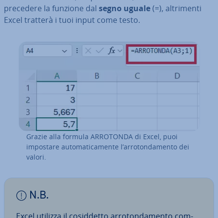
precedere la funzione dal
segno uguale
(=), al­tri­men­ti
Excel tratterà i tuoi input come testo.
Grazie alla formula ARROTONDA di Excel, puoi
impostare au­to­ma­ti­ca­men­te l’ar­ro­ton­da­men­to dei
valori.
N.B.
Excel utilizza il co­sid­det­to ar­ro­ton­da­men­to com­