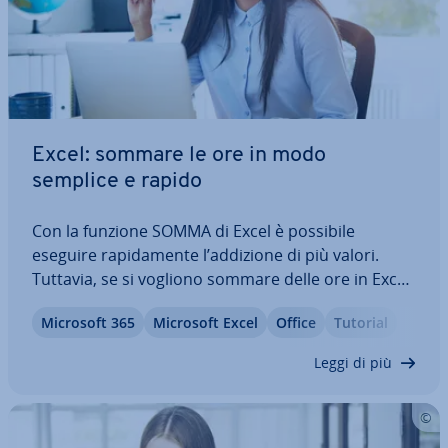
Excel: sommare le ore in modo
semplice e rapido
Con la funzione SOMMA di Excel è possibile
eseguire ra­pi­da­men­te l’addizione di più valori.
Tuttavia, se si vogliono sommare delle ore in Excel,
è in­nan­zi­tut­to ne­ces­sa­rio adattare la for­mat­ta­zio­
Microsoft 365
Microsoft Excel
Office
Tutorial
ne delle celle. E senza com­met­te­re errori – al­tri­
men­ti si rischia di incorrere in…
Leggi di più