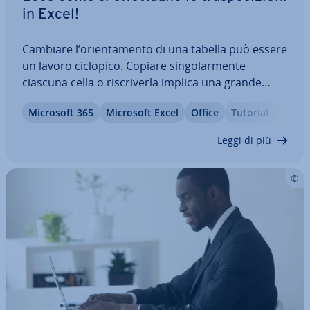
in Excel!
Cambiare l’orien­ta­men­to di una tabella può essere
un lavoro ciclopico. Copiare sin­go­lar­men­te
ciascuna cella o ri­scri­ver­la implica una grande
perdita di tempo. For­tu­na­ta­men­te i campi di Excel
Microsoft 365
Microsoft Excel
Office
Tutorial
possono essere trasposti. Ciò consente di tra­sfor­
ma­re righe in colonne e colonne in…
Leggi di più