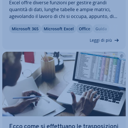
Excel offre diverse funzioni per gestire grandi
quantità di dati, lunghe tabelle e ampie matrici,
age­vo­lan­do il lavoro di chi si occupa, appunto, di
insiemi anche complessi di dati e valori. La
Microsoft 365
Microsoft Excel
Office
Guida
funzione CONFRONTA di Excel si può usare, ad
esempio, per trovare una de­ter­mi­na­ta…
Leggi di più
Ecco come si ef­fet­tua­no le tra­spo­si­zio­ni