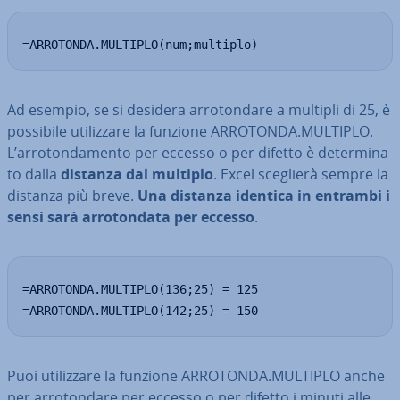
=ARROTONDA.MULTIPLO(num;multiplo)
Ad esempio, se si desidera ar­ro­ton­da­re a multipli di 25, è
possibile uti­liz­za­re la funzione ARROTONDA.MULTIPLO.
L’ar­ro­ton­da­men­to per eccesso o per difetto è de­ter­mi­na­
to dalla
distanza dal multiplo
. Excel sceglierà sempre la
distanza più breve.
Una distanza identica in entrambi i
sensi sarà ar­ro­ton­da­ta per eccesso
.
=ARROTONDA.MULTIPLO(136;25) = 125

=ARROTONDA.MULTIPLO(142;25) = 150
Puoi uti­liz­za­re la funzione ARROTONDA.MULTIPLO anche
per ar­ro­ton­da­re per eccesso o per difetto i minuti alle