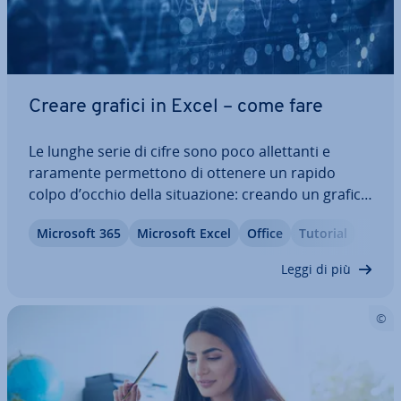
Creare grafici in Excel – come fare
Le lunghe serie di cifre sono poco al­let­tan­ti e
raramente per­met­to­no di ottenere un rapido
colpo d’occhio della si­tua­zio­ne: creando un grafico
in Excel, invece, anche le persone non esperte
Microsoft 365
Microsoft Excel
Office
Tutorial
possono in­di­vi­dua­re im­me­dia­ta­men­te cor­re­la­zio­ni
e andamenti. I fogli elet­tro­ni­ci di…
Leggi di più