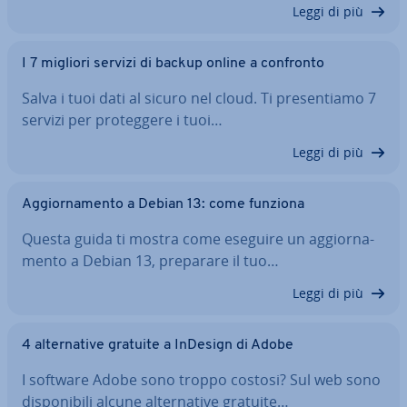
Leggi di più
I 7 migliori servizi di backup online a confronto
Salva i tuoi dati al sicuro nel cloud. Ti pre­sen­tia­mo 7
servizi per pro­teg­ge­re i tuoi…
Leggi di più
Ag­gior­na­men­to a Debian 13: come funziona
Questa guida ti mostra come eseguire un ag­gior­na­
men­to a Debian 13, preparare il tuo…
Leggi di più
4 al­ter­na­ti­ve gratuite a InDesign di Adobe
I software Adobe sono troppo costosi? Sul web sono
di­spo­ni­bi­li alcune al­ter­na­ti­ve gratuite…