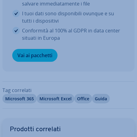
salvare im­me­dia­ta­men­te i file
I tuoi dati sono di­spo­ni­bi­li ovunque e su
tutti i di­spo­si­ti­vi
Con­for­mi­tà al 100% al GDPR in data center
situati in Europa
Vai ai pacchetti
Tag correlati
Microsoft 365
Microsoft Excel
Office
Guida
Vai al menu prin­ci­pa­le
Prodotti correlati