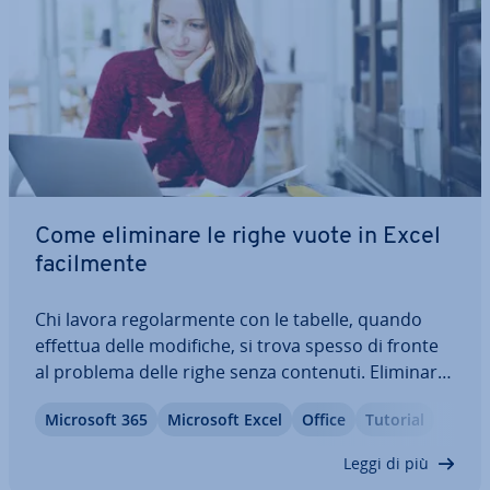
Come eliminare le righe vuote in Excel
fa­cil­men­te
Chi lavora re­go­lar­men­te con le tabelle, quando
effettua delle modifiche, si trova spesso di fronte
al problema delle righe senza contenuti. Eli­mi­nar­le
ma­nual­men­te spesso è molto faticoso. Tuttavia,
Microsoft 365
Microsoft Excel
Office
Tutorial
Excel può trovare in modo au­to­ma­ti­co le celle
vuote: ci sono vari modi per…
Leggi di più