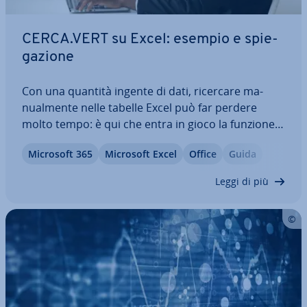
CERCA.VERT su Excel: esempio e spie­
ga­zio­ne
Con una quantità ingente di dati, ricercare ma­
nual­men­te nelle tabelle Excel può far perdere
molto tempo: è qui che entra in gioco la funzione
CERCA.VERT, che ti re­sti­tui­sce il valore cor­ri­spon­
Microsoft 365
Microsoft Excel
Office
Guida
den­te per il criterio di ricerca richiesto. Ti spie­ghia­
mo questa funzione in maniera…
Leggi di più