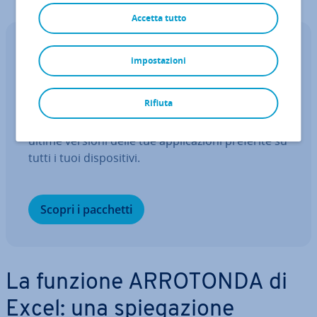
Accetta tutto
Excel con Microsoft 365 per le aziende e
impostazioni
IONOS!
L'Office che conosci, ma mi­glio­ra­to
Rifiuta
Ottieni la posta elet­tro­ni­ca Exchange e tutte le
ultime versioni delle tue ap­pli­ca­zio­ni preferite su
tutti i tuoi di­spo­si­ti­vi.
Scopri i pacchetti
La funzione ARROTONDA di
Excel: una spie­ga­zio­ne