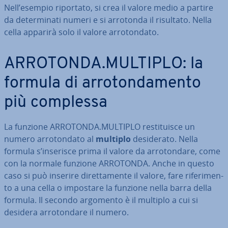
Nell’esempio riportato, si crea il valore medio a partire
da de­ter­mi­na­ti numeri e si arrotonda il risultato. Nella
cella apparirà solo il valore ar­ro­ton­da­to.
ARROTONDA.MULTIPLO: la
formula di ar­ro­ton­da­men­to
più complessa
La funzione ARROTONDA.MULTIPLO re­sti­tui­sce un
numero ar­ro­ton­da­to al
multiplo
de­si­de­ra­to. Nella
formula s’inserisce prima il valore da ar­ro­ton­da­re, come
con la normale funzione ARROTONDA. Anche in questo
caso si può inserire di­ret­ta­men­te il valore, fare ri­fe­ri­men­
to a una cella o impostare la funzione nella barra della
formula. Il secondo argomento è il multiplo a cui si
desidera ar­ro­ton­da­re il numero.