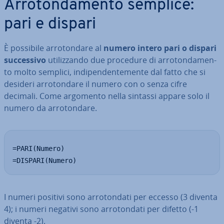
Ar­ro­ton­da­men­to semplice:
pari e dispari
È possibile ar­ro­ton­da­re al
numero intero pari o dispari
suc­ces­si­vo
uti­liz­zan­do due procedure di ar­ro­ton­da­men­
to molto semplici, in­di­pen­den­te­men­te dal fatto che si
desideri ar­ro­ton­da­re il numero con o senza cifre
decimali. Come argomento nella sintassi appare solo il
numero da ar­ro­ton­da­re.
=PARI(Numero)

=DISPARI(Numero)
I numeri positivi sono ar­ro­ton­da­ti per eccesso (3 diventa
4); i numeri negativi sono ar­ro­ton­da­ti per difetto (-1
diventa -2).