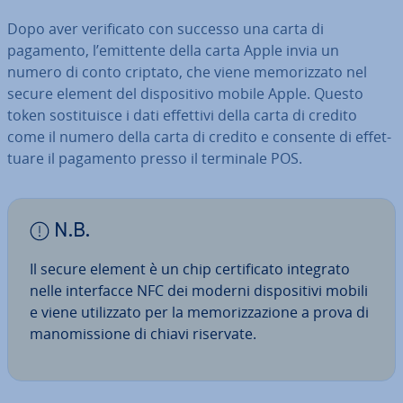
Dopo aver ve­ri­fi­ca­to con successo una carta di
pagamento, l’emittente della carta Apple invia un
numero di conto criptato, che viene me­mo­riz­za­to nel
secure element del di­spo­si­ti­vo mobile Apple. Questo
token so­sti­tui­sce i dati effettivi della carta di credito
come il numero della carta di credito e consente di ef­fet­
tua­re il pagamento presso il terminale POS.
N.B.
Il secure element è un chip cer­ti­fi­ca­to integrato
nelle in­ter­fac­ce NFC dei moderni di­spo­si­ti­vi mobili
e viene uti­liz­za­to per la me­mo­riz­za­zio­ne a prova di
ma­no­mis­sio­ne di chiavi riservate.