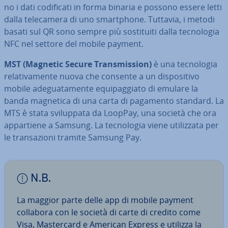
no i dati co­di­fi­ca­ti in forma binaria e possono essere letti
dalla te­le­ca­me­ra di uno smart­pho­ne. Tuttavia, i metodi
basati sul QR sono sempre più so­sti­tui­ti dalla tec­no­lo­gia
NFC nel settore del mobile payment.
MST (Magnetic Secure Tran­smis­sion)
è una tec­no­lo­gia
re­la­ti­va­men­te nuova che consente a un di­spo­si­ti­vo
mobile ade­gua­ta­men­te equi­pag­gia­to di emulare la
banda magnetica di una carta di pagamento standard. La
MTS è stata svi­lup­pa­ta da LoopPay, una società che ora
ap­par­tie­ne a Samsung. La tec­no­lo­gia viene uti­liz­za­ta per
le tran­sa­zio­ni tramite Samsung Pay.
N.B.
La maggior parte delle app di mobile payment
collabora con le società di carte di credito come
Visa, Ma­ster­card e American Express e utilizza la