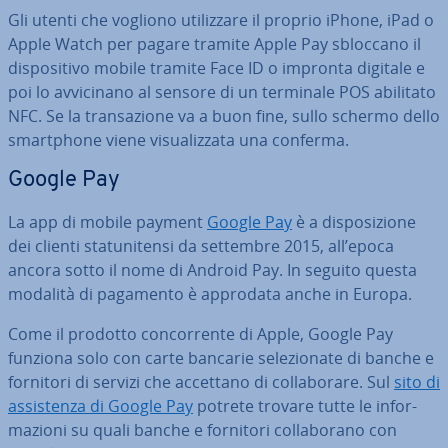
Gli utenti che vogliono uti­liz­za­re il proprio iPhone, iPad o
Apple Watch per pagare tramite Apple Pay sbloccano il
di­spo­si­ti­vo mobile tramite Face ID o impronta digitale e
poi lo av­vi­ci­na­no al sensore di un terminale POS abilitato
NFC. Se la tran­sa­zio­ne va a buon fine, sullo schermo dello
smart­pho­ne viene vi­sua­liz­za­ta una conferma.
Google Pay
La app di mobile payment
Google Pay
è a di­spo­si­zio­ne
dei clienti sta­tu­ni­ten­si da settembre 2015, all’epoca
ancora sotto il nome di Android Pay. In seguito questa
modalità di pagamento è approdata anche in Europa.
Come il prodotto con­cor­ren­te di Apple, Google Pay
funziona solo con carte bancarie se­le­zio­na­te di banche e
fornitori di servizi che accettano di col­la­bo­ra­re. Sul
sito di
as­si­sten­za di Google Pay
potrete trovare tutte le in­for­
ma­zio­ni su quali banche e fornitori col­la­bo­ra­no con