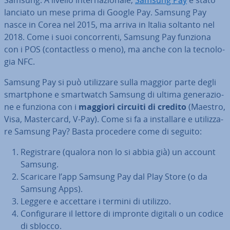
Samsung. A livello in­ter­na­zio­na­le,
Samsung Pay
è stato
lanciato un mese prima di Google Pay. Samsung Pay
nasce in Corea nel 2015, ma arriva in Italia soltanto nel
2018. Come i suoi con­cor­ren­ti, Samsung Pay funziona
con i POS (con­tac­tless o meno), ma anche con la tec­no­lo­
gia NFC.
Samsung Pay si può uti­liz­za­re sulla maggior parte degli
smart­pho­ne e smart­watch Samsung di ultima ge­ne­ra­zio­
ne e funziona con i
maggiori circuiti
di credito
(Maestro,
Visa, Ma­ster­card, V-Pay). Come si fa a in­stal­la­re e uti­liz­za­
re Samsung Pay? Basta procedere come di seguito:
Re­gi­stra­re (qualora non lo si abbia già) un account
Samsung.
Scaricare l’app Samsung Pay dal Play Store (o da
Samsung Apps).
Leggere e accettare i termini di utilizzo.
Con­fi­gu­ra­re il lettore di impronte digitali o un codice
di sblocco.