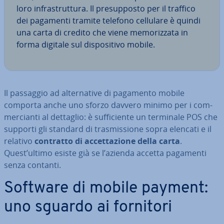
loro in­fra­strut­tu­ra. Il pre­sup­po­sto per il traffico
dei pagamenti tramite telefono cellulare è quindi
una carta di credito che viene me­mo­riz­za­ta in
forma digitale sul di­spo­si­ti­vo mobile.
Il passaggio ad al­ter­na­ti­ve di pagamento mobile
comporta anche uno sforzo davvero minimo per i com­
mer­cian­ti al dettaglio: è suf­fi­cien­te un terminale POS che
supporti gli standard di tra­smis­sio­ne sopra elencati e il
relativo
contratto di ac­cet­ta­zio­ne della carta
.
Quest’ultimo esiste già se l’azienda accetta pagamenti
senza contanti.
Software di mobile payment:
uno sguardo ai fornitori