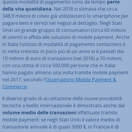
queste modalità di pagamento sono da tempo
parte
della vita quo­ti­dia­na
. Nel 2018 si stimava che circa
348,9 milioni di cinesi già uti­liz­zas­se­ro lo smart­pho­ne per
pagare beni e servizi nei negozi al dettaglio. Negli Stati
Uniti un grande gruppo di con­su­ma­to­ri (circa 60 milioni
di utenti) si affida alle soluzioni di mobile payment. Anche
in Italia l’utilizzo di modalità di pagamento con­tac­tless è
in netta crescita: in poco più di un anno si è passati dai
10 milioni di euro di tran­sa­zio­ni (nel 2016) a 70 milioni,
con una stima di circa 500.000 persone che in Italia
hanno pagato almeno una volta tramite mobile payment
nel 2017, secondo l’
Os­ser­va­to­rio Mobile Payment &
Commerce
.
Il diverso grado di ac­cet­ta­zio­ne delle nuove pos­si­bi­li­tà
tecniche a livello in­ter­na­zio­na­le è di­mo­stra­to anche dal
volume medio delle tran­sa­zio­ni
ef­fet­tua­te tramite
mobile payment: se negli Stati Uniti il valore medio di
tran­sa­zio­ne annuale è di quasi 3000 $, in Francia è di