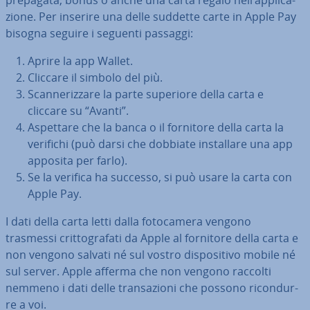
prepagata, bonus o anche una carta regalo nell’ap­pli­ca­
zio­ne. Per inserire una delle suddette carte in Apple Pay
bisogna seguire i seguenti passaggi:
Aprire la app Wallet.
Cliccare il simbolo del più.
Scan­ne­riz­za­re la parte superiore della carta e
cliccare su “Avanti”.
Aspettare che la banca o il fornitore della carta la
verifichi (può darsi che dobbiate in­stal­la­re una app
apposita per farlo).
Se la verifica ha successo, si può usare la carta con
Apple Pay.
I dati della carta letti dalla fo­to­ca­me­ra vengono
trasmessi crit­to­gra­fa­ti da Apple al fornitore della carta e
non vengono salvati né sul vostro di­spo­si­ti­vo mobile né
sul server. Apple afferma che non vengono raccolti
nemmeno i dati delle tran­sa­zio­ni che possono ri­con­dur­
re a voi.