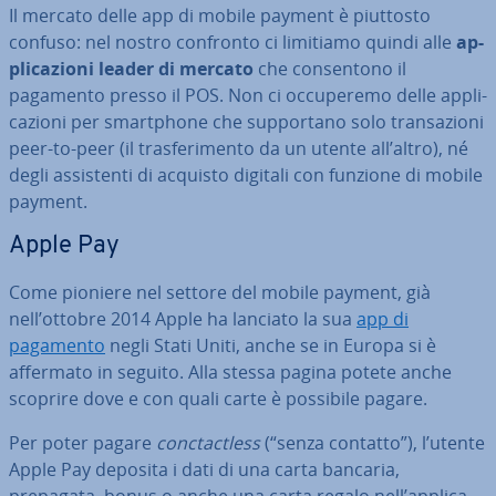
Il mercato delle app di mobile payment è piuttosto
confuso: nel nostro confronto ci limitiamo quindi alle
ap­
pli­ca­zio­ni leader di mercato
che con­sen­to­no il
pagamento presso il POS. Non ci oc­cu­pe­re­mo delle ap­pli­
ca­zio­ni per smart­pho­ne che sup­por­ta­no solo tran­sa­zio­ni
peer-to-peer (il tra­sfe­ri­men­to da un utente all’altro), né
degli as­si­sten­ti di acquisto digitali con funzione di mobile
payment.
Apple Pay
Come pioniere nel settore del mobile payment, già
nell’ottobre 2014 Apple ha lanciato la sua
app di
pagamento
negli Stati Uniti, anche se in Europa si è
affermato in seguito. Alla stessa pagina potete anche
scoprire dove e con quali carte è possibile pagare.
Per poter pagare
conc­tac­tless
(“senza contatto”), l’utente
Apple Pay deposita i dati di una carta bancaria,