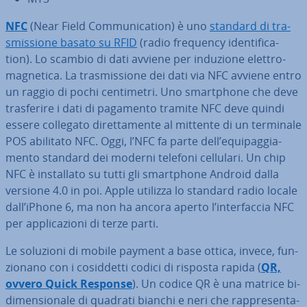
NFC
(Near Field Com­mu­ni­ca­tion) è uno
standard di tra­
smis­sio­ne basato su RFID
(radio frequency iden­ti­fi­ca­
tion). Lo scambio di dati avviene per induzione elet­tro­
ma­gne­ti­ca. La tra­smis­sio­ne dei dati via NFC avviene entro
un raggio di pochi cen­ti­me­tri. Uno smart­pho­ne che deve
tra­sfe­ri­re i dati di pagamento tramite NFC deve quindi
essere collegato di­ret­ta­men­te al mittente di un terminale
POS abilitato NFC. Oggi, l’NFC fa parte dell’equi­pag­gia­
men­to standard dei moderni telefoni cellulari. Un chip
NFC è in­stal­la­to su tutti gli smart­pho­ne Android dalla
versione 4.0 in poi. Apple utilizza lo standard radio locale
dall’iPhone 6, ma non ha ancora aperto l’in­ter­fac­cia NFC
per ap­pli­ca­zio­ni di terze parti.
Le soluzioni di mobile payment a base ottica, invece, fun­
zio­na­no con i co­sid­det­ti codici di risposta rapida (
QR,
ovvero Quick Response
). Un codice QR è una matrice bi­
di­men­sio­na­le di quadrati bianchi e neri che rap­pre­sen­ta­