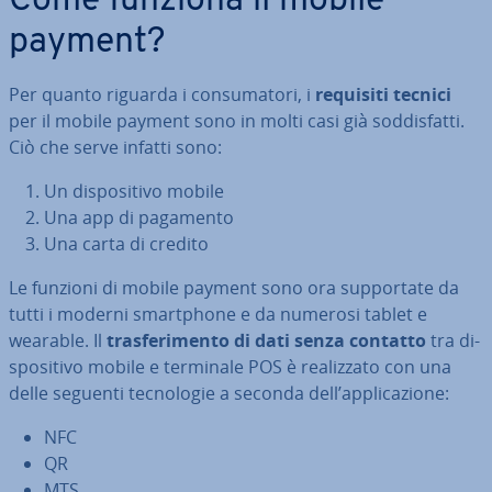
Come funziona il mobile
payment?
Per quanto riguarda i con­su­ma­to­ri, i
requisiti tecnici
per il mobile payment sono in molti casi già sod­di­sfat­ti.
Ciò che serve infatti sono:
Un di­spo­si­ti­vo mobile
Una app di pagamento
Una carta di credito
Le funzioni di mobile payment sono ora sup­por­ta­te da
tutti i moderni smart­pho­ne e da numerosi tablet e
wearable. Il
tra­sfe­ri­men­to di dati senza contatto
tra di­
spo­si­ti­vo mobile e terminale POS è rea­liz­za­to con una
delle seguenti tec­no­lo­gie a seconda dell’ap­pli­ca­zio­ne:
NFC
QR
MTS