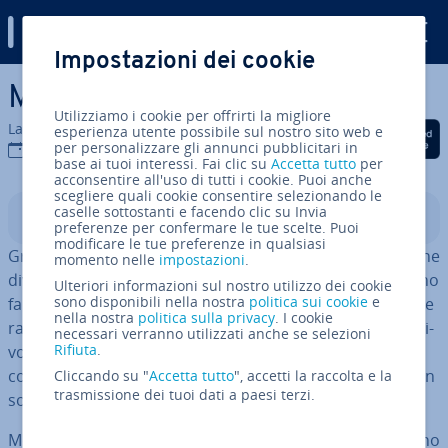
Digital Guide
Impostazioni dei cookie
Vai al contenuto prin­ci­pa­le
Mobile payment
Utilizziamo i cookie per offrirti la migliore
La redazione di IONOS
esperienza utente possibile sul nostro sito web e
Condividi via Facebook
Condividi via Twitter
Condividi via Li
per personalizzare gli annunci pubblicitari in
21 set 2020
base ai tuoi interessi. Fai clic su
Accetta tutto
per
acconsentire all'uso di tutti i cookie. Puoi anche
scegliere quali cookie consentire selezionando le
caselle sottostanti e facendo clic su Invia
Indice
preferenze per confermare le tue scelte. Puoi
modificare le tue preferenze in qualsiasi
Grazie alle ap­pli­ca­zio­ni di mobile payment lo smart­pho­ne
momento nelle
impostazioni
.
diventa un por­ta­fo­glio. In futuro, i con­su­ma­to­ri potranno
Ulteriori informazioni sul nostro utilizzo dei cookie
sono disponibili nella nostra
politica sui cookie
e
fare a meno di monete, banconote e bancomat e pagare
nella nostra
politica sulla privacy
. I cookie
ra­pi­da­men­te e fa­cil­men­te uti­liz­zan­do il proprio di­spo­si­ti­
necessari verranno utilizzati anche se selezioni
Rifiuta
.
vo mobile. Questo è quello che pro­met­to­no aziende
come Google, Apple e Payback, presenti sul mercato con
Cliccando su "
Accetta tutto
", accetti la raccolta e la
trasmissione dei tuoi dati a paesi terzi.
soluzioni di mobile payment.
Molti con­su­ma­to­ri sono però scettici: alcuni pre­fe­ri­sco­no