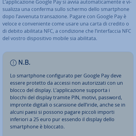
L’ap­pli­ca­zio­ne Google Pay si avvia au­to­ma­ti­ca­men­te e vi­
sua­liz­za una conferma sullo schermo dello smart­pho­ne
dopo l’avvenuta tran­sa­zio­ne. Pagare con Google Pay è
veloce e con­ve­nien­te come usare una carta di credito o
di debito abilitata NFC, a con­di­zio­ne che l’in­ter­fac­cia NFC
del vostro di­spo­si­ti­vo mobile sia abilitata.
N.B.
Lo smart­pho­ne con­fi­gu­ra­to per Google Pay deve
essere protetto da accessi non au­to­riz­za­ti con un
blocco del display. L’ap­pli­ca­zio­ne supporta i
blocchi del display tramite PIN, motivi, password,
impronte digitali o scansione dell’iride, anche se in
alcuni paesi si possono pagare piccoli importi
inferiori a 25 euro pur essendo il display dello
smart­pho­ne è bloccato.