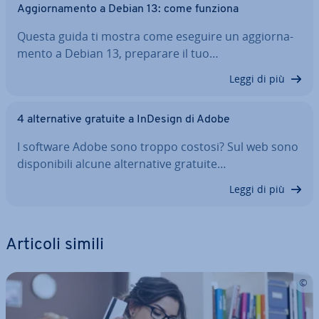
Ag­gior­na­men­to a Debian 13: come funziona
Questa guida ti mostra come eseguire un ag­gior­na­
men­to a Debian 13, preparare il tuo…
Leggi di più
4 al­ter­na­ti­ve gratuite a InDesign di Adobe
I software Adobe sono troppo costosi? Sul web sono
di­spo­ni­bi­li alcune al­ter­na­ti­ve gratuite…
Leggi di più
Articoli simili