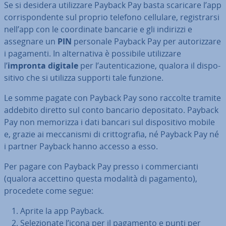
Se si desidera uti­liz­za­re Payback Pay basta scaricare l’app
cor­ri­spon­den­te sul proprio telefono cellulare, re­gi­strar­si
nell’app con le coor­di­na­te bancarie e gli indirizzi e
assegnare un
PIN
personale Payback Pay per au­to­riz­za­re
i pagamenti. In al­ter­na­ti­va è possibile uti­liz­za­re
l’
impronta digitale
per l’au­ten­ti­ca­zio­ne, qualora il di­spo­
si­ti­vo che si utilizza supporti tale funzione.
Le somme pagate con Payback Pay sono raccolte tramite
addebito diretto sul conto bancario de­po­si­ta­to. Payback
Pay non memorizza i dati bancari sul di­spo­si­ti­vo mobile
e, grazie ai mec­ca­ni­smi di crit­to­gra­fia, né Payback Pay né
i partner Payback hanno accesso a esso.
Per pagare con Payback Pay presso i com­mer­cian­ti
(qualora accettino questa modalità di pagamento),
procedete come segue:
Aprite la app Payback.
Se­le­zio­na­te l’icona per il pagamento e punti per