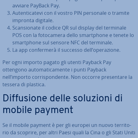
avviare PayBack Pay.
Au­ten­ti­ca­te­vi con il vostro PIN personale o tramite
impronta digitale.
Scan­sio­na­te il codice QR sul display del terminale
POS con la fo­to­ca­me­ra dello smart­pho­ne e tenete lo
smart­pho­ne sul sensore NFC del terminale.
La app con­fer­me­rà il successo dell’ope­ra­zio­ne.
Per ogni importo pagato gli utenti Payback Pay
ottengono au­to­ma­ti­ca­men­te i punti Payback
nell’importo cor­ri­spon­den­te. Non occorre pre­sen­ta­re la
tessera di plastica.
Dif­fu­sio­ne delle soluzioni di
mobile payment
Se il mobile payment è per gli europei un nuovo ter­ri­to­
rio da scoprire, per altri Paesi quali la Cina o gli Stati Uniti