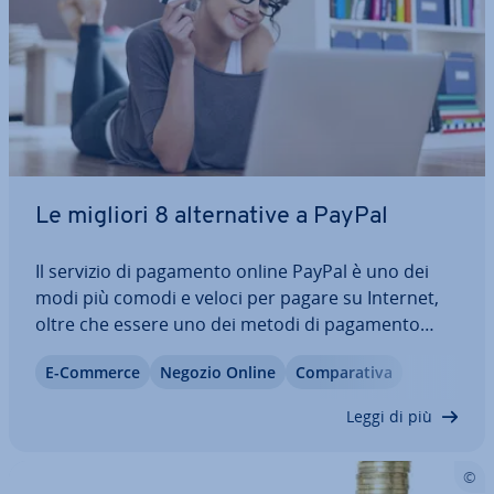
Le migliori 8 al­ter­na­ti­ve a PayPal
Il servizio di pagamento online PayPal è uno dei
modi più comodi e veloci per pagare su Internet,
oltre che essere uno dei metodi di pagamento
preferiti dagli italiani. Eppure, non tutti vogliono
E-Commerce
Negozio Online
Com­pa­ra­ti­va
con­se­gna­re i propri dati sensibili al leader del
settore, pre­oc­cu­pa­ti della loro…
Leggi di più