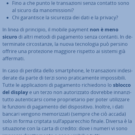
Fino a che punto le tran­sa­zio­ni senza contatto sono
al sicuro da ma­no­mis­sio­ni?
Chi ga­ran­ti­sce la sicurezza dei dati e la privacy?
In linea di principio, il mobile payment
non è meno
sicuro
di altri metodi di pagamento senza contanti. In de­
ter­mi­na­te cir­co­stan­ze, la nuova tec­no­lo­gia può persino
offrire una pro­te­zio­ne maggiore rispetto ai sistemi già
affermati.
In caso di perdita dello smart­pho­ne, le tran­sa­zio­ni in­de­si­
de­ra­te da parte di terzi sono pra­ti­ca­men­te im­pos­si­bi­li.
Tutte le ap­pli­ca­zio­ni di pagamento ri­chie­do­no lo
sblocco
del display
e un terzo non au­to­riz­za­to dovrebbe in­nan­zi­
tut­to au­ten­ti­car­si come pro­prie­ta­rio per poter uti­liz­za­re
le funzioni di pagamento del di­spo­si­ti­vo. Inoltre, i dati
bancari vengono me­mo­riz­za­ti (sempre che ciò accada)
solo in forma criptata sull’ap­pa­rec­chio finale. Diversa è la
si­tua­zio­ne con la carta di credito: dove i numeri vi sono