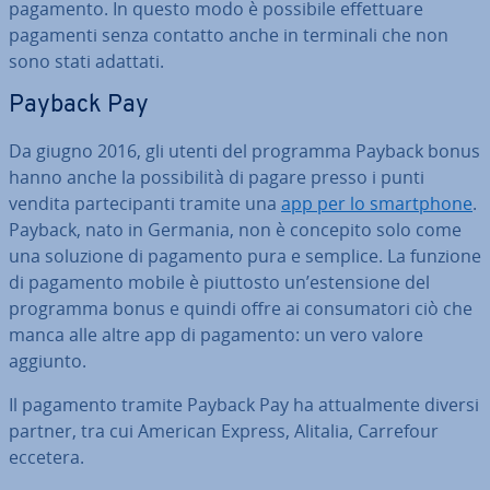
pagamento. In questo modo è possibile ef­fet­tua­re
pagamenti senza contatto anche in terminali che non
sono stati adattati.
Payback Pay
Da giugno 2016, gli utenti del programma Payback bonus
hanno anche la pos­si­bi­li­tà di pagare presso i punti
vendita par­te­ci­pan­ti tramite una
app per lo smart­pho­ne
.
Payback, nato in Germania, non è concepito solo come
una soluzione di pagamento pura e semplice. La funzione
di pagamento mobile è piuttosto un’esten­sio­ne del
programma bonus e quindi offre ai con­su­ma­to­ri ciò che
manca alle altre app di pagamento: un vero valore
aggiunto.
Il pagamento tramite Payback Pay ha at­tual­men­te diversi
partner, tra cui American Express, Alitalia, Carrefour
eccetera.