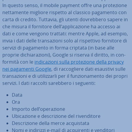
In questo senso, il mobile payment offre una pro­te­zio­ne
net­ta­men­te migliore rispetto al classico pagamento con
carta di credito. Tuttavia, gli utenti do­vreb­be­ro sapere in
che misura il fornitore dell’ap­pli­ca­zio­ne ha accesso ai
dati e come vengono trattati: mentre Apple, ad esempio,
invia i dati delle tran­sa­zio­ni solo al ri­spet­ti­vo fornitore di
servizi di pagamento in forma criptata (in base alle
proprie di­chia­ra­zio­ni), Google si riserva il diritto, in con­
for­mi­tà con le
in­di­ca­zio­ni sulla pro­te­zio­ne della privacy
nei pagamenti Google
, di rac­co­glie­re dati esaustivi sulle
tran­sa­zio­ni e di uti­liz­zar­li per il fun­zio­na­men­to dei propri
servizi. I dati raccolti sarebbero i seguenti:
Data
Ora
Importo dell’ope­ra­zio­ne
Ubi­ca­zio­ne e de­scri­zio­ne del ri­ven­di­to­re
De­scri­zio­ne della merce ac­qui­sta­ta
Nomi e indirizzi e-mail di ac­qui­ren­ti e venditori