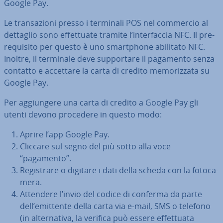
Google Pay.
Le tran­sa­zio­ni presso i terminali POS nel commercio al
dettaglio sono ef­fet­tua­te tramite l’in­ter­fac­cia NFC. Il pre­
re­qui­si­to per questo è uno smart­pho­ne abilitato NFC.
Inoltre, il terminale deve sup­por­ta­re il pagamento senza
contatto e accettare la carta di credito me­mo­riz­za­ta su
Google Pay.
Per ag­giun­ge­re una carta di credito a Google Pay gli
utenti devono procedere in questo modo:
Aprire l’app Google Pay.
Cliccare sul segno del più sotto alla voce
“pagamento”.
Re­gi­stra­re o digitare i dati della scheda con la fo­to­ca­
me­ra.
Attendere l’invio del codice di conferma da parte
dell’emittente della carta via e-mail, SMS o telefono
(in al­ter­na­ti­va, la verifica può essere ef­fet­tua­ta