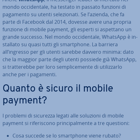
mondo oc­ci­den­ta­le, ha testato in passato funzioni di
pagamento su utenti se­le­zio­na­ti. Se l’azienda, che fa
parte di Facebook dal 2014, dovesse avere una propria
funzione di mobile payment, gli esperti si aspettano un
grande successo. Nel mondo oc­ci­den­ta­le, WhatsApp è in­
stal­la­to su quasi tutti gli smart­pho­ne. La barriera
all’ingresso per gli utenti sarebbe davvero minima: dato
che la maggior parte degli utenti possiede già WhatsApp,
si trat­te­reb­be per loro sem­pli­ce­men­te di uti­liz­zar­lo
anche per i pagamenti.
Quanto è sicuro il mobile
payment?
I problemi di sicurezza legati alle soluzioni di mobile
payment si ri­fe­ri­sco­no prin­ci­pal­men­te a tre questioni:
Cosa succede se lo smart­pho­ne viene rubato?