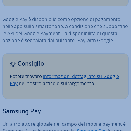
Google Pay è di­spo­ni­bi­le come opzione di pagamento
nelle app sullo smart­pho­ne, a con­di­zio­ne che sup­por­ti­no
le API del Google Payment. La di­spo­ni­bi­li­tà di questa
opzione è segnalata dal pulsante “Pay with Google”.
Consiglio
Potete trovare
in­for­ma­zio­ni det­ta­glia­te su Google
Pay
nel nostro articolo sull’argomento.
Samsung Pay
Un altro attore globale nel campo del mobile payment è