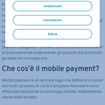
pagare con banconote, anche rispetto alla carta di
Accetta tutto
credito. Il mobile payment si presenta come una
soluzione, ma a quale problema? Quale valore aggiunto
offrono all’utente le nuove opzioni di pagamento? E quali
impostazioni
sono le ragioni che spingono i ri­ven­di­to­ri ad accettare
tali ap­pli­ca­zio­ni?
Rifiuta
Esa­mi­ne­re­mo da vicino le attuali soluzioni di mobile
payment spiegando i processi tecnici sot­to­stan­ti durante
la tran­sa­zio­ne ed evi­den­zian­do gli ostacoli che la tec­no­lo­
gia deve ancora superare.
Che cos’è il mobile payment?
Mobile payment è un termine vago che definisce in senso
lato tutti i processi in cui le tran­sa­zio­ni fi­nan­zia­rie sono
ef­fet­tua­te uti­liz­zan­do la tec­no­lo­gia mobile, in­di­pen­den­te­
men­te dalla località.