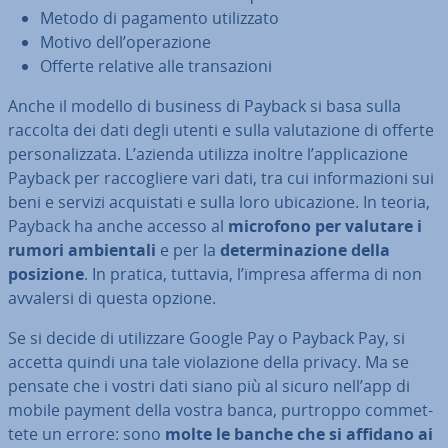
Metodo di pagamento uti­liz­za­to
Motivo dell’ope­ra­zio­ne
Offerte relative alle tran­sa­zio­ni
Anche il modello di business di Payback si basa sulla
raccolta dei dati degli utenti e sulla va­lu­ta­zio­ne di offerte
per­so­na­liz­za­ta. L’azienda utilizza inoltre l’ap­pli­ca­zio­ne
Payback per rac­co­glie­re vari dati, tra cui in­for­ma­zio­ni sui
beni e servizi ac­qui­sta­ti e sulla loro ubi­ca­zio­ne. In teoria,
Payback ha anche accesso al
microfono per valutare i
rumori am­bien­ta­li
e per la
de­ter­mi­na­zio­ne della
posizione
. In pratica, tuttavia, l’impresa afferma di non
avvalersi di questa opzione.
Se si decide di uti­liz­za­re Google Pay o Payback Pay, si
accetta quindi una tale vio­la­zio­ne della privacy. Ma se
pensate che i vostri dati siano più al sicuro nell’app di
mobile payment della vostra banca, purtroppo com­met­
te­te un errore: sono
molte le banche che si affidano ai