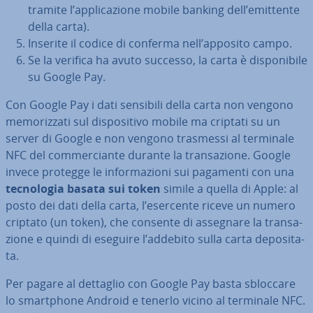
tramite l’ap­pli­ca­zio­ne mobile banking dell’emittente
della carta).
Inserite il codice di conferma nell’apposito campo.
Se la verifica ha avuto successo, la carta è di­spo­ni­bi­le
su Google Pay.
Con Google Pay i dati sensibili della carta non vengono
me­mo­riz­za­ti sul di­spo­si­ti­vo mobile ma criptati su un
server di Google e non vengono trasmessi al terminale
NFC del com­mer­cian­te durante la tran­sa­zio­ne. Google
invece protegge le in­for­ma­zio­ni sui pagamenti con una
tec­no­lo­gia basata sui
token
simile a quella di Apple: al
posto dei dati della carta, l’esercente riceve un numero
criptato (un token), che consente di assegnare la tran­sa­
zio­ne e quindi di eseguire l’addebito sulla carta de­po­si­ta­
ta.
Per pagare al dettaglio con Google Pay basta sbloccare
lo smart­pho­ne Android e tenerlo vicino al terminale NFC.