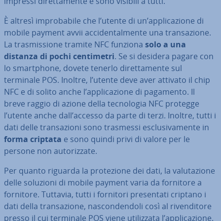
impressi di­ret­ta­men­te e sono visibili a tutti.
È altresì im­pro­ba­bi­le che l’utente di un’ap­pli­ca­zio­ne di
mobile payment avvii ac­ci­den­tal­men­te una tran­sa­zio­ne.
La tra­smis­sio­ne tramite NFC funziona
solo a una
distanza di pochi cen­ti­me­tri
. Se si desidera pagare con
lo smart­pho­ne, dovete tenerlo di­ret­ta­men­te sul
terminale POS. Inoltre, l’utente deve aver attivato il chip
NFC e di solito anche l’ap­pli­ca­zio­ne di pagamento. Il
breve raggio di azione della tec­no­lo­gia NFC protegge
l’utente anche dall’accesso da parte di terzi. Inoltre, tutti i
dati delle tran­sa­zio­ni sono trasmessi esclu­si­va­men­te in
forma criptata
e sono quindi privi di valore per le
persone non au­to­riz­za­te.
Per quanto riguarda la pro­te­zio­ne dei dati, la va­lu­ta­zio­ne
delle soluzioni di mobile payment varia da fornitore a
fornitore. Tuttavia, tutti i fornitori pre­sen­ta­ti criptano i
dati della tran­sa­zio­ne, na­scon­den­do­li così al ri­ven­di­to­re
presso il cui terminale POS viene uti­liz­za­ta l’ap­pli­ca­zio­ne.