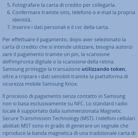
Fo­to­gra­fa­re la carta di credito per col­le­gar­la.
Con­fer­ma­re tramite sms, telefono o e-mail la propria
identità.
Inserire i dati personali e il cvc della carta.
Per ef­fet­tua­re il pagamento, dopo aver se­le­zio­na­to la
carta di credito che si intende uti­liz­za­re, bisogna au­to­riz­
za­re il pagamento tramite un pin, la scansione
dell’impronta digitale o la scansione della retina.
Samsung protegge la tran­sa­zio­ne
uti­liz­zan­do token
,
oltre a criptare i dati sensibili tramite la piat­ta­for­ma di
sicurezza mobile Samsung Knox.
Il processo di pagamento senza contatto in Samsung
non si basa esclu­si­va­men­te su NFC. Lo standard radio
locale è sup­por­ta­to dalla sum­men­zio­na­ta Magnetic
Secure Tran­smis­sion Tech­no­lo­gy (MST). I telefoni cellulari
abilitati MST sono in grado di generare un segnale che
riproduce la banda magnetica di una tra­di­zio­na­le carta di