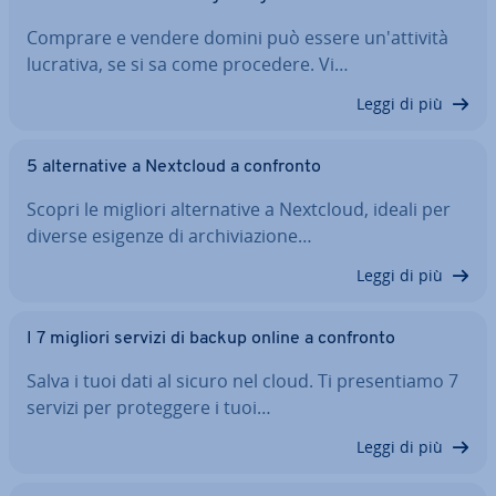
Comprare e vendere domini può essere un'at­ti­vi­tà
lucrativa, se si sa come procedere. Vi…
Leggi di più
5 al­ter­na­ti­ve a Nextcloud a confronto
Scopri le migliori al­ter­na­ti­ve a Nextcloud, ideali per
diverse esigenze di ar­chi­via­zio­ne…
Leggi di più
I 7 migliori servizi di backup online a confronto
Salva i tuoi dati al sicuro nel cloud. Ti pre­sen­tia­mo 7
servizi per pro­teg­ge­re i tuoi…
Leggi di più