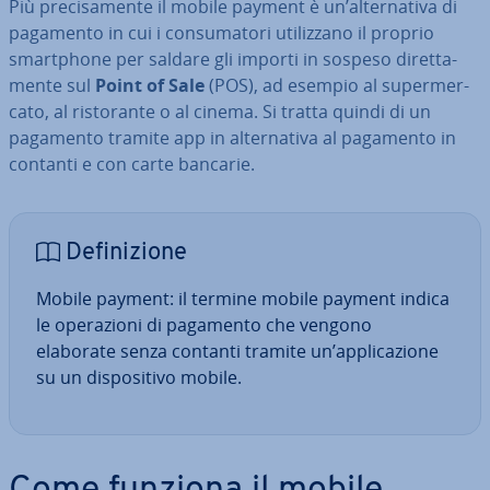
Più pre­ci­sa­men­te il mobile payment è un’al­ter­na­ti­va di
pagamento in cui i con­su­ma­to­ri uti­liz­za­no il proprio
smart­pho­ne per saldare gli importi in sospeso di­ret­ta­
men­te sul
Point of Sale
(POS), ad esempio al su­per­mer­
ca­to, al ri­sto­ran­te o al cinema. Si tratta quindi di un
pagamento tramite app in al­ter­na­ti­va al pagamento in
contanti e con carte bancarie.
De­fi­ni­zio­ne
Mobile payment: il termine mobile payment indica
le ope­ra­zio­ni di pagamento che vengono
elaborate senza contanti tramite un’ap­pli­ca­zio­ne
su un di­spo­si­ti­vo mobile.