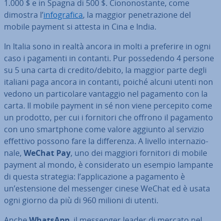
1.000 $ e in Spagna di 500 $. Cio­no­no­stan­te, come
dimostra l’
in­fo­gra­fi­ca
, la maggior pe­ne­tra­zio­ne del
mobile payment si attesta in Cina e India.
In Italia sono in realtà ancora in molti a preferire in ogni
caso i pagamenti in contanti. Pur pos­se­den­do 4 persone
su 5 una carta di credito/debito, la maggior parte degli
italiani paga ancora in contanti, poiché alcuni utenti non
vedono un par­ti­co­la­re vantaggio nel pagamento con la
carta. Il mobile payment in sé non viene percepito come
un prodotto, per cui i fornitori che offrono il pagamento
con uno smart­pho­ne come valore aggiunto al servizio
effettivo possono fare la dif­fe­ren­za. A livello in­ter­na­zio­
na­le,
WeChat Pay
, uno dei maggiori fornitori di mobile
payment al mondo, è con­si­de­ra­to un esempio lampante
di questa strategia: l’ap­pli­ca­zio­ne a pagamento è
un’esten­sio­ne del messenger cinese WeChat ed è usata
ogni giorno da più di 960 milioni di utenti.
Anche
WhatsApp
, il messenger leader di mercato nel