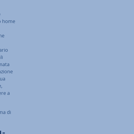
e
to home
ome
­rio
li
ma­ta
zio­ne
sua
e,
ere a
rma di
u­