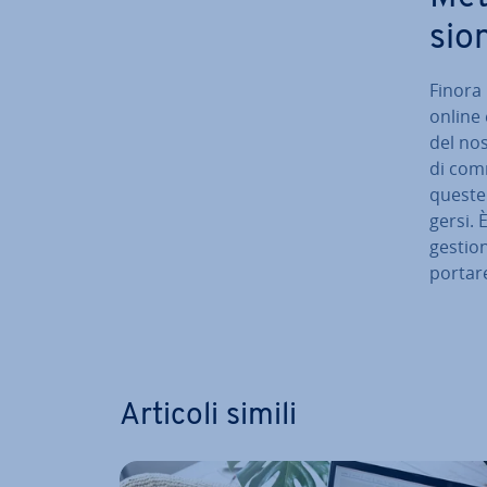
sio­
Finora 
online 
del nos
di com­
quest
ger­si.
gestion
portar
Vai al m
Articoli simili