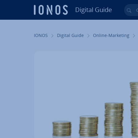
Digital Guide
Cer
Vai al contenuto prin­ci­pa­le
IONOS
Digital Guide
Online-Marketing