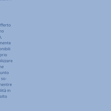
fferto
no
i,
­men­te
i­bi­li
oprio
iz­za­re
che
punto
 so­
 mentre
li­tà in
molto