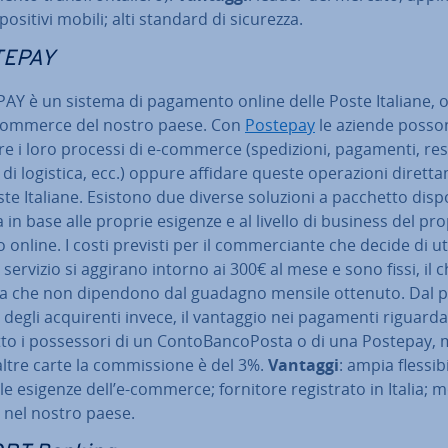
po­si­ti­vi mobili; alti standard di sicurezza.
TEPAY
AY è un sistema di pagamento online delle Poste Italiane, o
-commerce del nostro paese. Con
Postepay
le aziende posso
e i loro processi di e-commerce (spe­di­zio­ni, pagamenti, res
à di logistica, ecc.) oppure affidare queste ope­ra­zio­ni di­ret­ta
ste Italiane. Esistono due diverse soluzioni a pacchetto di­spo­n
a in base alle proprie esigenze e al livello di business del pr
 online. I costi previsti per il com­mer­cian­te che decide di uti­l
servizio si aggirano intorno ai 300€ al mese e sono fissi, il 
ica che non dipendono dal guadagno mensile ottenuto. Dal 
a degli ac­qui­ren­ti invece, il vantaggio nei pagamenti riguarda
t­to i pos­ses­so­ri di un Con­to­Ban­co­Po­sta o di una Postepay,
altre carte la com­mis­sio­ne è del 3%.
Vantaggi
: ampia fles­si­bi­
le esigenze dell’e-commerce; fornitore re­gi­stra­to in Italia; 
 nel nostro paese.