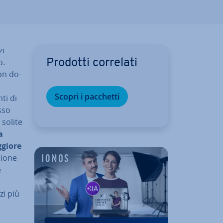
zi
o.
Prodotti correlati
on do­
Scopri i pacchetti
ti di
sso
 solite
a
giore
sio­ne
e
zi più