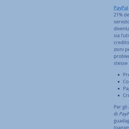
PayPal
21% deg
serviz
diventa
sia l’u
credito
zio­ni
problem
stesse 
Pro
Co
Pa
Cri
Per gli 
di
PayP
guadagn
(pagame