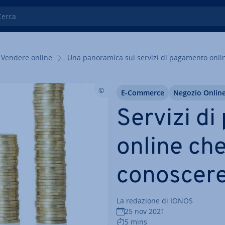
ca
Vendere online
Una pa­no­ra­mi­ca sui servizi di pagamento onli
E-Commerce
Negozio Onlin
Servizi d
online ch
conoscer
La redazione di IONOS
25 nov 2021
5 mins