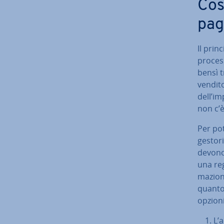
Cosa
pag
Il prin
process
bensì 
vendito
dell’im
non c’è
Per pot
gestori
devono 
una re­g
ma­zio­
quanto 
opzioni
L’