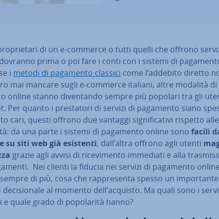
 pro­prie­ta­ri di un e-commerce o tutti quelli che offrono servi
dovranno prima o poi fare i conti con i sistemi di pagament
se i
metodi di pagamento classici
come l’addebito diretto n
­ro mai mancare sugli e-commerce italiani, altre modalità di
o online stanno di­ven­tan­do sempre più popolari tra gli uten
t. Per quanto i pre­sta­to­ri di servizi di pagamento siano spe
o cari, questi offrono due vantaggi si­gni­fi­ca­ti­vi rispetto alle
tà: da una parte i sistemi di pagamento online sono
facili d
e su siti web già esistenti
, dall’altra offrono agli utenti
mag
zza
grazie agli avvisi di ri­ce­vi­men­to immediati e alla tra­smis­
amenti. Nei clienti la fiducia nei servizi di pagamento onlin
sempre di più, cosa che rap­pre­sen­ta spesso un im­por­tan­te
o de­ci­sio­na­le al momento dell’acquisto. Ma quali sono i servi
e quale grado di po­po­la­ri­tà hanno?