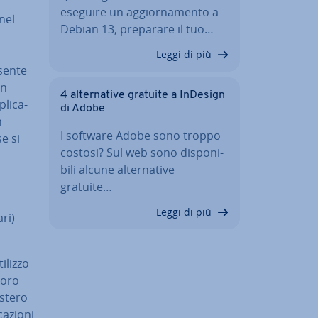
eseguire un ag­gior­na­men­to a
 nel
Debian 13, preparare il tuo…
Leggi di più
nsente
un
4 al­ter­na­ti­ve gratuite a InDesign
li­ca­
di Adobe
n
I software Adobe sono troppo
e si
costosi? Sul web sono di­spo­ni­
bi­li alcune al­ter­na­ti­ve
gratuite…
Leggi di più
ri)
tilizzo
loro
estero
a­zio­ni