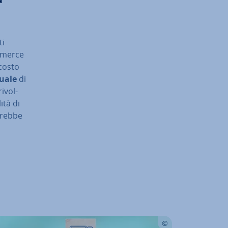
ti
ommerce
 costo
uale
di
i­vol­
ità di
otrebbe