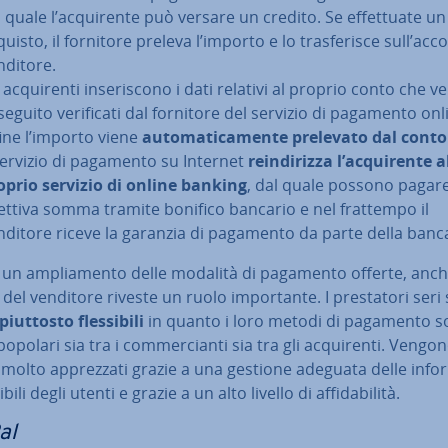
 quale l’ac­qui­ren­te può versare un credito. Se ef­fet­tua­te un
uisto, il fornitore preleva l’importo e lo tra­sfe­ri­sce sull’acc
nditore.
 ac­qui­ren­ti in­se­ri­sco­no i dati relativi al proprio conto che
seguito ve­ri­fi­ca­ti dal fornitore del servizio di pagamento onl
fine l’importo viene
au­to­ma­ti­ca­men­te prelevato dal conto
 servizio di pagamento su Internet
rein­di­riz­za l’ac­qui­ren­te a
oprio servizio di online banking
, dal quale possono pagare 
et­ti­va somma tramite bonifico bancario e nel frattempo il
nditore riceve la garanzia di pagamento da parte della banc
 un am­plia­men­to delle modalità di pagamento offerte, anch
 del venditore riveste un ruolo im­por­tan­te. I pre­sta­to­ri ser
piuttosto
fles­si­bi­li
in quanto i loro metodi di pagamento 
opolari sia tra i com­mer­cian­ti sia tra gli ac­qui­ren­ti. Vengo
 molto ap­prez­za­ti grazie a una gestione adeguata delle in­for
bili degli utenti e grazie a un alto livello di af­fi­da­bi­li­tà.
al