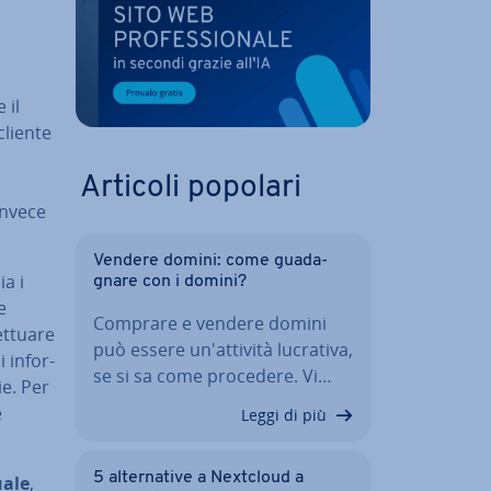
 il
cliente
Articoli popolari
 invece
Vendere domini: come gua­da­
ia i
gna­re con i domini?
e
Comprare e vendere domini
­tua­re
può essere un'at­ti­vi­tà lucrativa,
 in­for­
se si sa come procedere. Vi…
ie. Per
e
Leggi di più
5 al­ter­na­ti­ve a Nextcloud a
uale
,