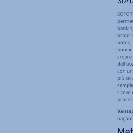
SOFO
SOFORT
permet
banking
proprio
nome, 
bonific
creare 
dell’ut
con un’
più sic
sem­pli­
riceve
pro­ces­
Vanta
pagame
Met