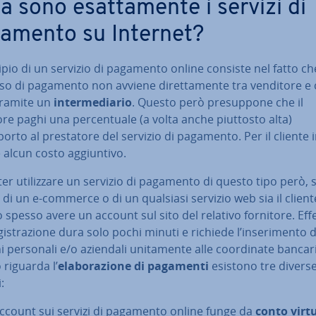
 sono esat­ta­men­te i servizi di
amento su Internet?
cipio di un servizio di pagamento online consiste nel fatto che
o di pagamento non avviene di­ret­ta­men­te tra venditore e 
tramite un
in­ter­me­dia­rio
. Questo però pre­sup­po­ne che il
re paghi una per­cen­tua­le (a volta anche piuttosto alta)
porto al pre­sta­to­re del servizio di pagamento. Per il cliente
 alcun costo ag­giun­ti­vo.
er uti­liz­za­re un servizio di pagamento di questo tipo però, s
 di un e-commerce o di un qualsiasi servizio web sia il client
spesso avere un account sul sito del relativo fornitore. Ef­fet
i­stra­zio­ne dura solo pochi minuti e richiede l’in­se­ri­men­to di
ni personali e/o aziendali uni­ta­men­te alle coor­di­na­te bancar
riguarda l’
ela­bo­ra­zio­ne di pagamenti
esistono tre divers
:
account sui servizi di pagamento online funge da
conto virt