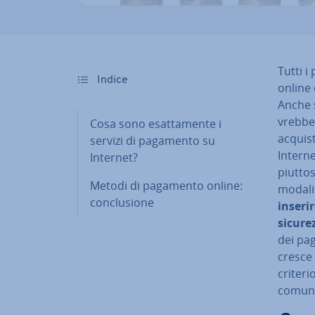
Tutti i
Indice
online 
Anche 
vreb­be
Cosa sono esat­ta­men­te i
acquist
servizi di pagamento su
Interne
Internet?
piuttost
Metodi di pagamento online:
modali
con­clu­sio­ne
inserir
sicure
dei pag
cresce 
criteri
comuni 