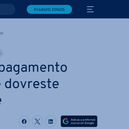
Prodotti IONOS
ne
e
i pagamento
e dovreste
e
Condividi via Facebook
Condividi via Twitter
Condividi via LinkedIN