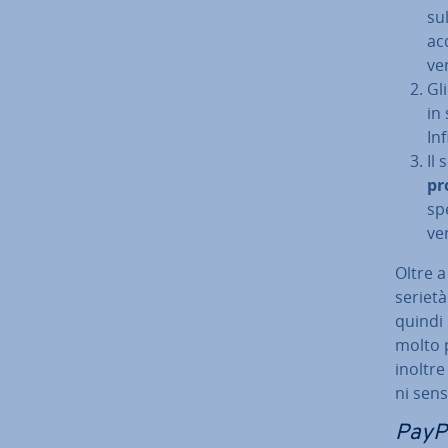
sul
acq
ve
Gli
in 
In
Il
pr
sp
ve
Oltre a
serietà
quindi
molto p
inoltre
ni sensi
PayP