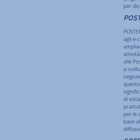
per di­s
POS
POSTEP
agli e
ampliar
attivit
alle Po
a scelt
negozio
questo 
signif
di vist
prat­tu
per le 
base al
diffuso