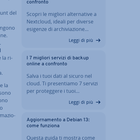
confronto
ount del
Scopri le migliori al­ter­na­ti­ve a
Nextcloud, ideali per diverse
 vengono
esigenze di ar­chi­via­zio­ne…
ine.
Leggi di più
.
l
la ri­
I 7 migliori servizi di backup
online a confronto
a.
Salva i tuoi dati al sicuro nel
cloud. Ti pre­sen­tia­mo 7 servizi
e la
per pro­teg­ge­re i tuoi…
i sono
sono
Leggi di più
no
­ma­zio­
Ag­gior­na­men­to a Debian 13:
come funziona
Questa guida ti mostra come