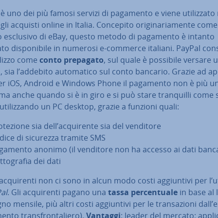
è uno dei più famosi servizi di pagamento e viene uti­liz­za­to
li acquisti online in Italia. Concepito ori­gi­na­ria­men­te come
io esclusivo di eBay, questo metodo di pagamento è intanto
to di­spo­ni­bi­le in numerosi e-commerce italiani. PayPal co
tilizzo come
conto prepagato
, sul quale è possibile versare 
, sia l’addebito au­to­ma­ti­co sul conto bancario. Grazie ad ap­p
 per iOS, Android e Windows Phone il pagamento non è più u
a anche quando si è in giro e si può stare tran­quil­li come s
uti­liz­zan­do un PC desktop, grazie a funzioni quali:
­te­zio­ne sia dell’ac­qui­ren­te sia del venditore
dice di sicurezza tramite SMS
gamento anonimo (il venditore non ha accesso ai dati banca
t­to­gra­fia dei dati
ac­qui­ren­ti non ci sono in alcun modo costi ag­giun­ti­vi per l’u
al
. Gli ac­qui­ren­ti pagano una
tassa
per­cen­tua­le
in base al 
o mensile, più altri costi ag­giun­ti­vi per le tran­sa­zio­ni dall’
nto tran­sfron­ta­lie­ro).
Vantaggi
: leader del mercato; ap­pli­c