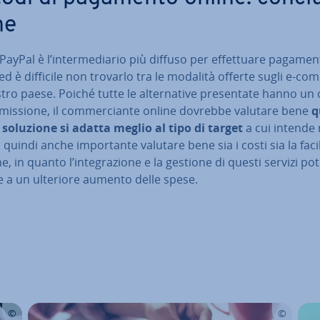
ne
PayPal è l’in­ter­me­dia­rio più diffuso per ef­fet­tua­re pagamen
ed è difficile non trovarlo tra le modalità offerte sugli e-c
tro paese. Poiché tutte le al­ter­na­ti­ve pre­sen­ta­te hanno un
mis­sio­ne, il com­mer­cian­te online dovrebbe valutare bene
q
e
soluzione si adatta meglio al tipo di target
a cui intende r
 È quindi anche im­por­tan­te valutare bene sia i costi sia la facil
e, in quanto l’in­te­gra­zio­ne e la gestione di questi servizi p
e a un ulteriore aumento delle spese.
enu prin­ci­pa­le