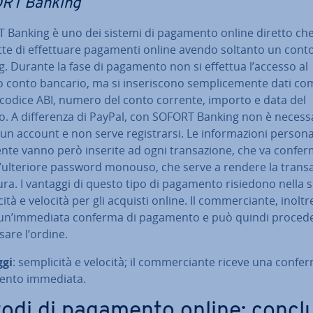
RT Banking
 Banking è uno dei sistemi di pagamento online diretto ch
te di ef­fet­tua­re pagamenti online avendo soltanto un con
. Durante la fase di pagamento non si effettua l’accesso al
 conto bancario, ma si in­se­ri­sco­no sem­pli­ce­men­te dati c
codice ABI, numero del conto corrente, importo e data del
o. A dif­fe­ren­za di PayPal, con SOFORT Banking non è ne­ces­sa
un account e non serve re­gi­strar­si. Le in­for­ma­zio­ni persona
ente vanno però inserite ad ogni tran­sa­zio­ne, che va con­fer­
ulteriore password monouso, che serve a rendere la tran­sa­
ura. I vantaggi di questo tipo di pagamento risiedono nella 
ci­tà e velocità per gli acquisti online. Il com­mer­cian­te, inoltr
 un’immediata conferma di pagamento e può quindi proced
sa­re l’ordine.
ggi
: sem­pli­ci­tà e velocità; il com­mer­cian­te riceve una confe
nto immediata.
odi di pagamento online: con­cl