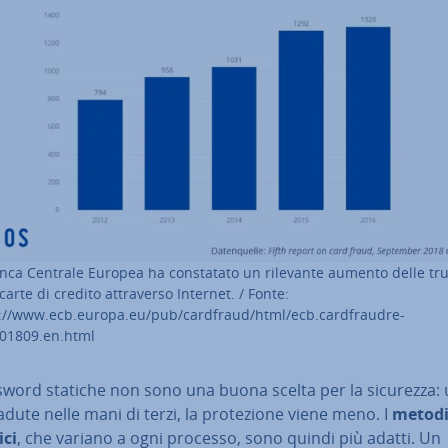
nca Centrale Europea ha con­sta­ta­to un rilevante aumento delle tru
carte di credito at­tra­ver­so Internet. / Fonte:
://www.ecb.europa.eu/pub/cardfraud/html/ecb.car­d­frau­dre­
01809.en.html
sword statiche non sono una buona scelta per la sicurezza:
adute nelle mani di terzi, la pro­te­zio­ne viene meno. I
metod
ci
, che variano a ogni processo, sono quindi più adatti. Un