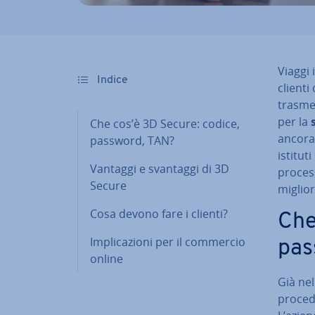
Viaggi 
Indice
clienti
trasmes
per la
Che cos’è 3D Secure: codice,
ancora 
password, TAN?
istitut
Vantaggi e svantaggi di 3D
proces
Secure
mi­glio­
Cosa devono fare i clienti?
Che
Im­pli­ca­zio­ni per il commercio
pas
online
Già nel
procedu