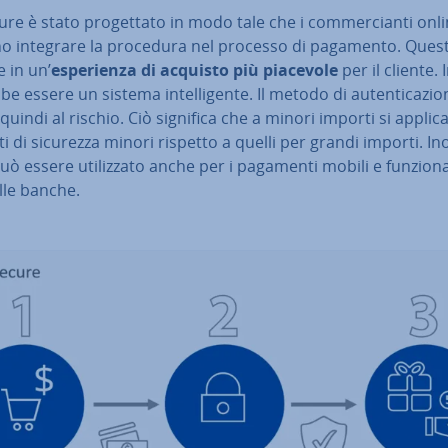
re è stato pro­get­ta­to in modo tale che i com­mer­cian­ti onl
o integrare la procedura nel processo di pagamento. Quest
 in un’
espe­rien­za di acquisto più piacevole
per il cliente. 
e essere un sistema in­tel­li­gen­te. Il metodo di au­ten­ti­ca­zio­
quindi al rischio. Ciò significa che a minori importi si applic
ti di sicurezza minori rispetto a quelli per grandi importi. Ino
ò essere uti­liz­za­to anche per i pagamenti mobili e funzion
lle banche.