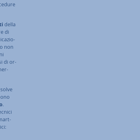
ocedure
ti
della
re di
­ca­zio­
so non
ni
si di or­
mer­
isolve
 sono
to
.
ecnici
mart­
­ci: