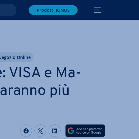
Prodotti IONOS
Negozio Online
: VISA e Ma­
saranno più
Condividi via Facebook
Condividi via Twitter
Condividi via LinkedIN