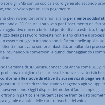
o sono gli SMS con un codice sicuro generato secondo pr
che, codice valido per un solo pagamento.
ienti che i ri­ven­di­to­ri online non erano
per niente sod­di­sfat­
ersione di 3D Secure. Il sito web per l’in­se­ri­men­to del fatto
a ag­giun­ti­vo non era bello dal punto di vista estetico, l’ap­pli
utilizzo della password richiesta non erano chiari e il proces
to essere integrato in modo sod­di­sfa­cen­te nelle ap­pli­ca­zio­
I clienti ri­ma­ne­va­no sempre in­fa­sti­di­ti, an­nul­lan­do i proces
io­ne, rovinando le con­ver­sio­ni e quindi dan­neg­gian­do i com­
online.
nda versione di 3D Secure, co­no­sciu­ta anche come 3DS2, r
problema e migliora la sicurezza. Le nuove ca­rat­te­ri­sti­che
e
conformi alle nuove direttive UE sui servizi di pagamen
 gli istituti di carte di credito stanno reagendo agli sviluppi t
nuova versione. Oggi i di­spo­si­ti­vi moderni (ad esempio gli s
offrono in par­ti­co­la­re l’au­ten­ti­ca­zio­ne tramite dati bio­me­tri
 digitale o analisi delle ca­rat­te­ri­sti­che del volto.