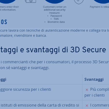
cure lavora con tecniche di au­ten­ti­ca­zio­ne moderne e collega tra l
­ma­to­re, ri­ven­di­to­re e banca.
taggi e svantaggi di 3D Secure
 i com­mer­cian­ti che per i con­su­ma­to­ri, il processo 3D Secu
on sé vantaggi e svantaggi.
ggi
Svantaggi
✓
✗
giore sicurezza per i clienti
Più com­pli
per i clienti
✓
✗
 istituti di emissione della carta di credito si
I com­mer­c