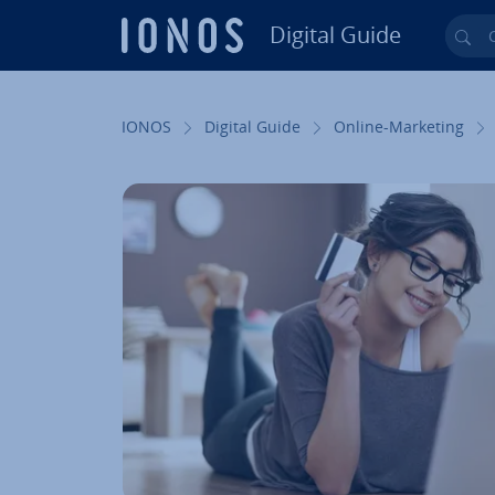
Digital Guide
Cer
Vai al contenuto prin­ci­pa­le
IONOS
Digital Guide
Online-Marketing