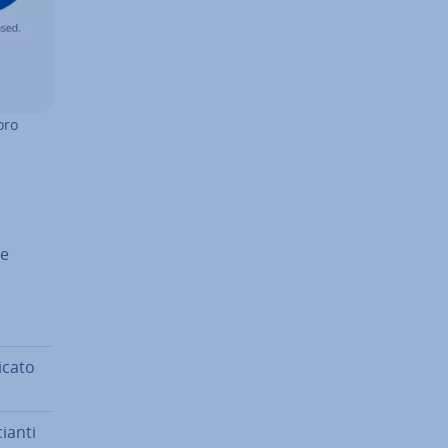
oro
re
­ca­to
ian­ti