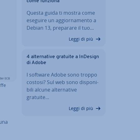
come funziona
Questa guida ti mostra come
eseguire un ag­gior­na­men­to a
Debian 13, preparare il tuo…
Leggi di più
4 al­ter­na­ti­ve gratuite a InDesign
di Adobe
I software Adobe sono troppo
costosi? Sul web sono di­spo­ni­
ffe
bi­li alcune al­ter­na­ti­ve
gratuite…
Leggi di più
 una
i