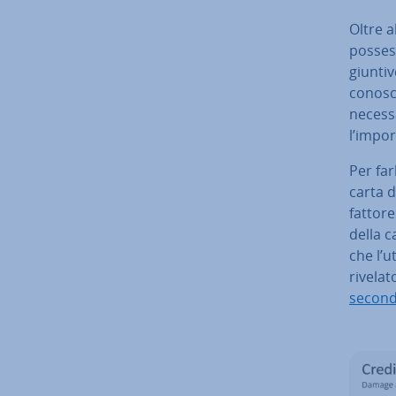
Oltre a
possess
giun­ti
conosce
necess
l’impor
Per farl
carta d
fattore
della c
che l’u
rivelat
second