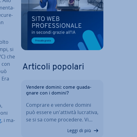
. Allo
men­ta­
cu­re­
an
olto
mpi, si
C) che
a con
Articoli popolari
può
. Era
Vendere domini: come gua­da­
gna­re con i domini?
Comprare e vendere domini
o,
può essere un'at­ti­vi­tà lucrativa,
o­ni
se si sa come procedere. Vi…
g
, i ma­
Leggi di più