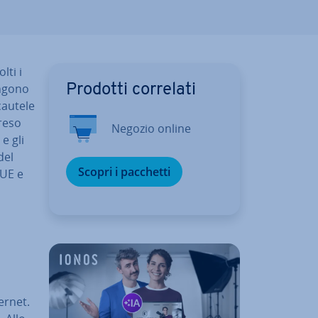
lti i
engono
Prodotti correlati
 cautele
reso
Negozio online
e gli
del
Scopri i pacchetti
 UE e
ernet.