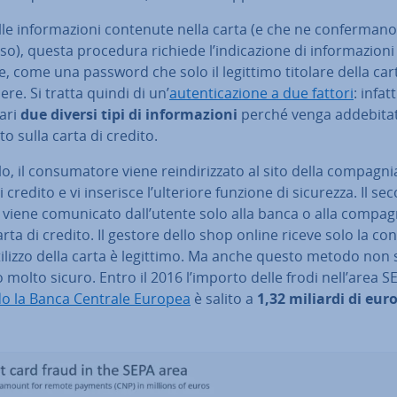
lle in­for­ma­zio­ni contenute nella carta (e che ne con­fer­ma­no 
o), questa procedura richiede l’in­di­ca­zio­ne di in­for­ma­zio­ni
­ve, come una password che solo il legittimo titolare della ca
re. Si tratta quindi di un’
au­ten­ti­ca­zio­ne a due fattori
: infat
ari
due diversi tipi di in­for­ma­zio­ni
perché venga ad­de­bi­ta­
to sulla carta di credito.
o, il con­su­ma­to­re viene rein­di­riz­za­to al sito della compagni
i credito e vi inserisce l’ulteriore funzione di sicurezza. Il s
 viene co­mu­ni­ca­to dall’utente solo alla banca o alla compag
arta di credito. Il gestore dello shop online riceve solo la c
tilizzo della carta è legittimo. Ma anche questo metodo non s
o molto sicuro. Entro il 2016 l’importo delle frodi nell’area S
o la Banca Centrale Europea
è salito a
1,32 miliardi di euro