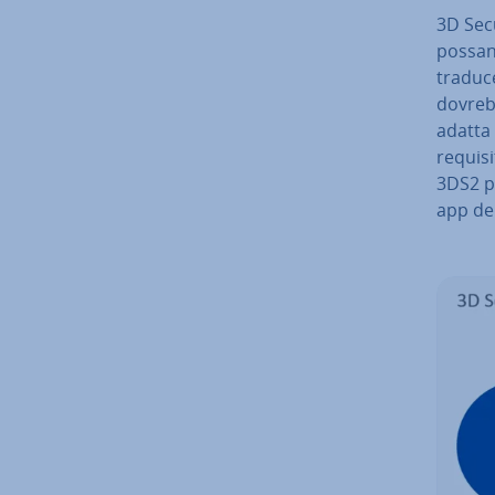
3D Secu
possan
traduce
dovrebb
adatta 
requisi
3DS2 pu
app de