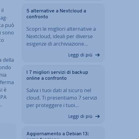
il
5 al­ter­na­ti­ve a Nextcloud a
 ag­
confronto
rta può
Scopri le migliori al­ter­na­ti­ve a
ti sono
Nextcloud, ideali per diverse
to
esigenze di ar­chi­via­zio­ne…
Leggi di più
a della
econdo
I 7 migliori servizi di backup
nia
online a confronto
onferma
i è
Salva i tuoi dati al sicuro nel
EPA
cloud. Ti pre­sen­tia­mo 7 servizi
.
per pro­teg­ge­re i tuoi…
Leggi di più
Ag­gior­na­men­to a Debian 13: