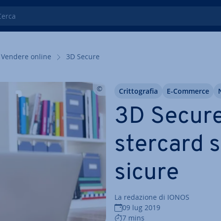
ca
Vendere online
3D Secure
Crit­to­gra­fia
E-Commerce
3D Secure
ster­card 
sicure
La redazione di IONOS
09 lug 2019
7 mins