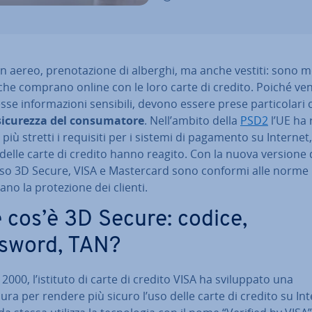
in aereo, pre­no­ta­zio­ne di alberghi, ma anche vestiti: sono mo
 che comprano online con le loro carte di credito. Poiché v
se in­for­ma­zio­ni sensibili, devono essere prese par­ti­co­la­ri
sicurezza del con­su­ma­to­re
. Nell’ambito della
PSD2
l’UE ha 
più stretti i requisiti per i sistemi di pagamento su Internet, 
i delle carte di credito hanno reagito. Con la nuova versione 
so 3D Secure, VISA e Ma­ster­card sono conformi alle norme
ra­no la pro­te­zio­ne dei clienti.
 cos’è 3D Secure: codice,
sword, TAN?
 2000, l’istituto di carte di credito VISA ha svi­lup­pa­to una
ra per rendere più sicuro l’uso delle carte di credito su Int