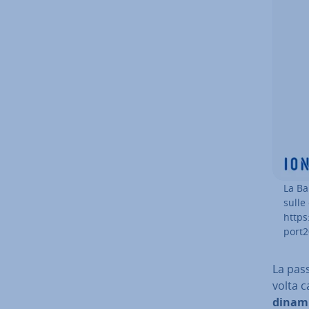
La Ba
sulle 
https
port2
La pas
volta c
dinami