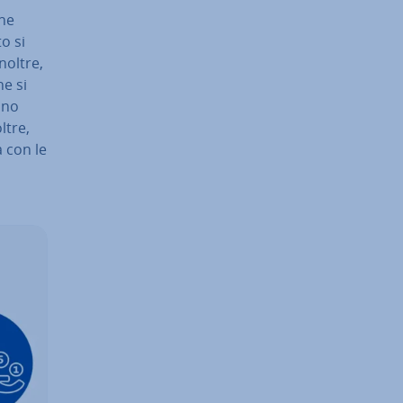
ine
o si
Inoltre,
ne si
ano
ltre,
a con le