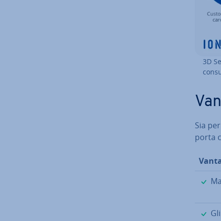
3D Se
con­su
Van
Sia per
porta c
Vanta
Mag
Gli