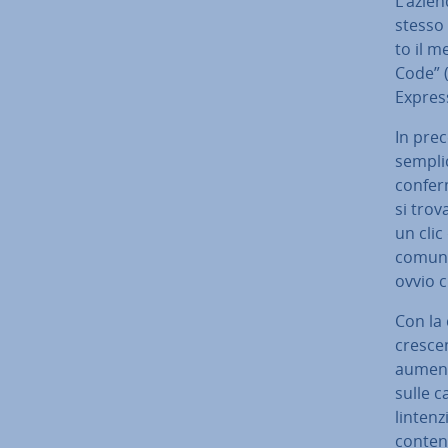
L’azien
stesso 
to il m
Co­de” 
Express
In pre­
semplic
con­fer
si trov
un clic
comunqu
ovvio c
Con la 
crescen
aument
sulle ca
lin­ten
contene