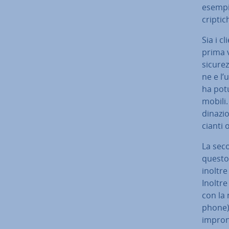
esempi
cripti
Sia i cl
prima v
sicurezz
ne e l’
ha potu
mobili. 
di­na­z
cian­ti 
La seco
questo 
inoltr
Inoltre
con la 
pho­ne) 
impronta