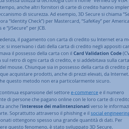
da stessa utilizza la tec­no­lo­gia con il nome “Verified by VISA”
tempo, anche altri fornitori di carte di credito hanno im­ple­
ec­ca­ni­smo di sicurezza. Ad esempio, 3D Secure si chiama “Se­
(ora “Identity Check”) per Ma­ster­card, “SafeKey” per Americ
 e “J/Secure” per JCB.
ce­den­za, il pagamento con carta di credito su Internet era m
e: si in­se­ri­va­no i dati della carta di credito negli appositi ca
­ma­va il possesso della carta con il
Card Va­li­da­tion Code
(CV
a sul retro di ogni carta di credito, e si ad­de­bi­ta­va sulla cart
 del mouse. Chiunque sia in possesso della carta di credito 
e ac­qui­sta­re prodotti, anche di prezzi elevati, da Internet
he questo metodo non era par­ti­co­lar­men­te sicuro.
continua espan­sio­ne del settore
e-commerce
e il numero
te di persone che pagano online con le loro carte di credit
a anche l’
interesse dei ma­lin­ten­zio­na­ti
verso le in­for­ma­zi
rte. So­prat­tut­to at­tra­ver­so il phishing e il
social en­gi­nee­rin
­zio­na­ti ottengono spesso una grande quantità di dati. Per
re questo fenomeno, è stato svi­lup­pa­to 3D Secure.