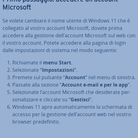
Microsoft
Se volete cambiare il nome utente di Windows 11 che è
collegato al vostro account Microsoft, dovete prima
accedere alla gestione dell’account Microsoft sul web con
il vostro account. Potete accedere alla pagina di login
dalle im­po­sta­zio­ni di sistema nel modo seguente:
Ri­chia­ma­te il
menu Start
.
Se­le­zio­na­te “
Im­po­sta­zio­ni
”.
Premete sul pulsante “
Account
” nel menu di sinistra.
Passate alla sezione “
Account e-mail e per le app
”.
Se­le­zio­na­te l’account Microsoft che de­si­de­ra­te per­
so­na­liz­za­re e cliccate su “
Gestisci
”.
Windows 11 apre au­to­ma­ti­ca­men­te la schermata di
accesso per la gestione dell’account web nel vostro
browser pre­de­fi­ni­to.