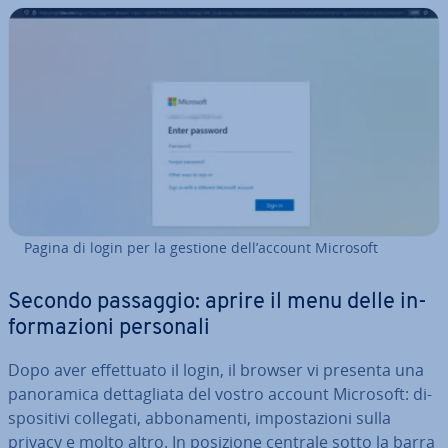
Pagina di login per la gestione dell’account Microsoft
Secondo passaggio: aprire il menu delle in­
for­ma­zio­ni personali
Dopo aver ef­fet­tua­to il login, il browser vi presenta una
pa­no­ra­mi­ca det­ta­glia­ta del vostro account Microsoft: di­
spo­si­ti­vi collegati, ab­bo­na­men­ti, im­po­sta­zio­ni sulla
privacy e molto altro. In posizione centrale sotto la barra