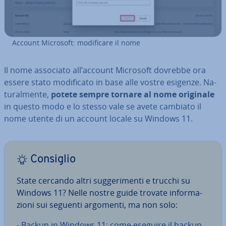
Account Microsoft: mo­di­fi­ca­re il nome
Il nome associato all’account Microsoft dovrebbe ora
essere stato mo­di­fi­ca­to in base alle vostre esigenze. Na­
tu­ral­men­te,
potete sempre tornare al nome originale
in questo modo e lo stesso vale se avete cambiato il
nome utente di un account locale su Windows 11.
Consiglio
State cercando altri sug­ge­ri­men­ti e trucchi su
Windows 11? Nelle nostre guide trovate in­for­ma­
zio­ni sui seguenti argomenti, ma non solo:
-
Backup in Windows 11: come eseguire il backup