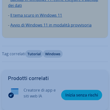
dei dati
-
Il tema scuro in Windows 11
-
Avvio di Windows 11 in modalità prov­vi­so­ria
Tag correlati
Tutorial
Windows
Vai al menu prin­ci­pa­le
Prodotti correlati
Creatore di app e
Inizia senza rischi
siti web IA