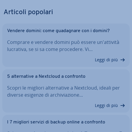
Articoli popolari
Vendere domini: come gua­da­gna­re con i domini?
Comprare e vendere domini può essere un'at­ti­vi­tà
lucrativa, se si sa come procedere. Vi…
Leggi di più
5 al­ter­na­ti­ve a Nextcloud a confronto
Scopri le migliori al­ter­na­ti­ve a Nextcloud, ideali per
diverse esigenze di ar­chi­via­zio­ne…
Leggi di più
I 7 migliori servizi di backup online a confronto