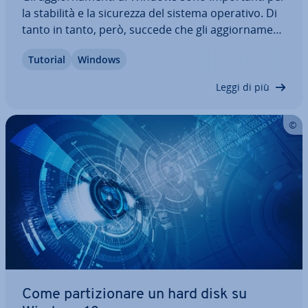
la stabilità e la sicurezza del sistema operativo. Di
tanto in tanto, però, succede che gli ag­gior­na­men­
ti si blocchino durante il download o l’in­stal­la­zio­ne.
Tutorial
Windows
Tuttavia, di solito questo problema è re­la­ti­va­men­
te facile e veloce da…
Leggi di più
Come par­ti­zio­na­re un hard disk su