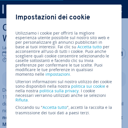
Digital Guide
Impostazioni dei cookie
Vai al contenuto prin­ci­pa­le
Cambiare il nome utente in
Utilizziamo i cookie per offrirti la migliore
Windows 11: come funziona
esperienza utente possibile sul nostro sito web e
per personalizzare gli annunci pubblicitari in
base ai tuoi interessi. Fai clic su
Accetta tutto
per
La redazione di IONOS
acconsentire all'uso di tutti i cookie. Puoi anche
Condividi 
Condiv
C
24 nov 2021
scegliere quali cookie consentire selezionando le
5 mins
caselle sottostanti e facendo clic su Invia
preferenze per confermare le tue scelte. Puoi
modificare le tue preferenze in qualsiasi
momento nelle
impostazioni
.
Indice
Ulteriori informazioni sul nostro utilizzo dei cookie
sono disponibili nella nostra
politica sui cookie
e
De­si­de­ra­te cambiare il vostro nome utente in Windows
nella nostra
politica sulla privacy
. I cookie
necessari verranno utilizzati anche se selezioni
11 perché avete commesso un errore di battitura
Rifiuta
.
durante l’im­po­sta­zio­ne del sistema operativo o perché il
Cliccando su "
Accetta tutto
", accetti la raccolta e la
nome deve essere rivisto per altri motivi? È possibile
ri­
trasmissione dei tuoi dati a paesi terzi.
no­mi­na­re
sia un account utente locale che
un account
Microsoft in pochi passi
. Nei prossimi paragrafi vi rias­