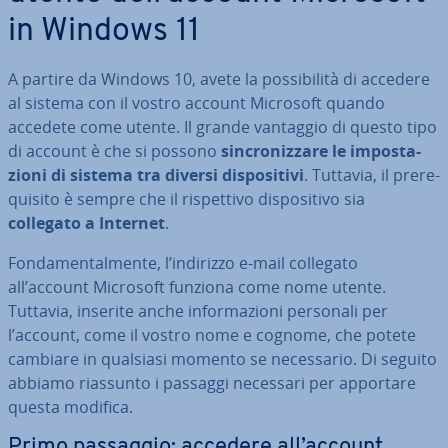
in Windows 11
A partire da Windows 10, avete la pos­si­bi­li­tà di accedere
al sistema con il vostro account Microsoft quando
accedete come utente. Il grande vantaggio di questo tipo
di account è che si possono
sin­cro­niz­za­re le im­po­sta­
zio­ni di sistema tra diversi di­spo­si­ti­vi
. Tuttavia, il pre­re­
qui­si­to è sempre che il ri­spet­ti­vo di­spo­si­ti­vo sia
collegato a Internet
.
Fon­da­men­tal­men­te, l’indirizzo e-mail collegato
all’account Microsoft funziona come nome utente.
Tuttavia, inserite anche in­for­ma­zio­ni personali per
l’account, come il vostro nome e cognome, che potete
cambiare in qualsiasi momento se ne­ces­sa­rio. Di seguito
abbiamo riassunto i passaggi necessari per apportare
questa modifica.
Primo passaggio: accedere all’account