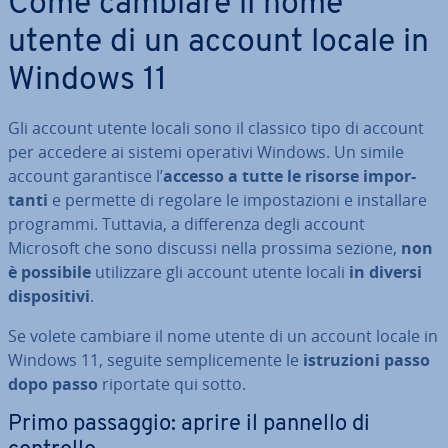
Come cambiare il nome
utente di un account locale in
Windows 11
Gli account utente locali sono il classico tipo di account
per accedere ai sistemi operativi Windows. Un simile
account ga­ran­ti­sce l’
accesso a tutte le risorse im­por­
tan­ti
e permette di regolare le im­po­sta­zio­ni e in­stal­la­re
programmi. Tuttavia, a dif­fe­ren­za degli account
Microsoft che sono discussi nella prossima sezione,
non
è possibile
uti­liz­za­re gli account utente locali
in diversi
di­spo­si­ti­vi
.
Se volete cambiare il nome utente di un account locale in
Windows 11, seguite sem­pli­ce­men­te le
istru­zio­ni passo
dopo passo
riportate qui sotto.
Primo passaggio: aprire il pannello di