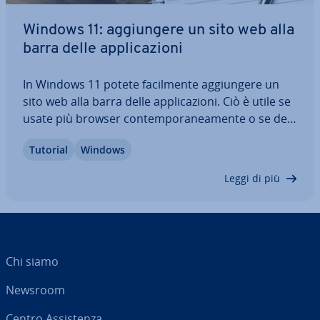
Windows 11: ag­giun­ge­re un sito web alla
barra delle ap­pli­ca­zio­ni
In Windows 11 potete fa­cil­men­te ag­giun­ge­re un
sito web alla barra delle ap­pli­ca­zio­ni. Ciò è utile se
usate più browser con­tem­po­ra­nea­men­te o se de­
si­de­ra­te aprire i siti che visitate più fre­quen­te­men­
Tutorial
Windows
te con un solo clic. Mentre con Edge ag­giun­ge­re i
siti web dall’icona nella barra…
Leggi di più
Chi siamo
Newsroom
Centro As­si­sten­za