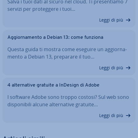
Salva i tuoi dati al sicuro nel cloud. Ti pre­sen­tia­mo 7
servizi per pro­teg­ge­re i tuoi…
Leggi di più
Ag­gior­na­men­to a Debian 13: come funziona
Questa guida ti mostra come eseguire un ag­gior­na­
men­to a Debian 13, preparare il tuo…
Leggi di più
4 al­ter­na­ti­ve gratuite a InDesign di Adobe
I software Adobe sono troppo costosi? Sul web sono
di­spo­ni­bi­li alcune al­ter­na­ti­ve gratuite…
Leggi di più