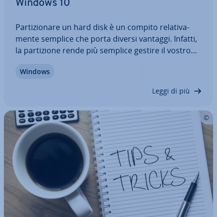
Windows 10
Par­ti­zio­na­re un hard disk è un compito re­la­ti­va­
men­te semplice che porta diversi vantaggi. Infatti,
la par­ti­zio­ne rende più semplice gestire il vostro
spazio su disco e protegge i vostri dati nel caso in
Windows
cui vi sia un incidente. In questa guida vi
mostriamo varie al­ter­na­ti­ve per…
Leggi di più