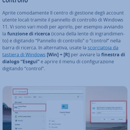
controllo
Aprite co­mo­da­men­te Il centro di gestione degli account
utente locali tramite il pannello di controllo di Windows
11. Vi sono vari modi per aprirlo, per esempio avviando
la
funzione di ricerca
(icona della lente di in­gran­di­men­
to) e digitando “Pannello di controllo” o “control” nella
barra di ricerca. In al­ter­na­ti­va, usate la
scor­cia­to­ia da
tastiera di Windows
[Win] + [R]
per avviare la
finestra di
dialogo “Esegui”
e aprire il menu di con­fi­gu­ra­zio­ne
digitando “control”.