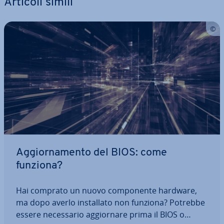
Articoli simili
Ag­gior­na­men­to del BIOS: come
funziona?
Hai comprato un nuovo com­po­nen­te hardware,
ma dopo averlo in­stal­la­to non funziona? Potrebbe
essere ne­ces­sa­rio ag­gior­na­re prima il BIOS o