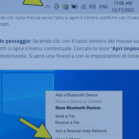
do clic sulla freccia verso l’alto si apre il Centro notifiche con l’icon
ooth.
o passaggio:
facendo clic con il tasto sinistro del mouse su
th si apre il menu con­te­stua­le. Cercate la voce “
Apri im­po­s
e­le­zio­na­te­la. Si apre una finestra con le im­po­sta­zio­ni di sis