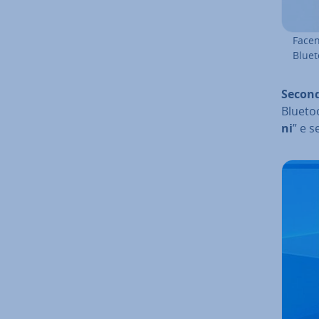
Facen
Bluet
Second
Bluetoo
ni
” e s