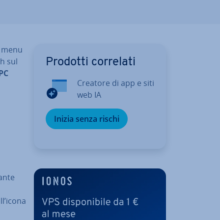
li menu
th sul
Prodotti correlati
 PC
Creatore di app e siti
web IA
Inizia senza rischi
sante
ll’icona