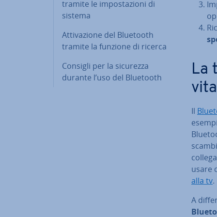
tramite le im­po­sta­zio­ni di
Im­
sistema
op
Ri
At­ti­va­zio­ne del Bluetooth
spo
tramite la funzione di ricerca
Consigli per la sicurezza
La t
durante l’uso del Bluetooth
vita
Il
Blue
esempio
Bluetoo
scambia
colleg
usare c
alla tv
.
A dif­fe
Blueto