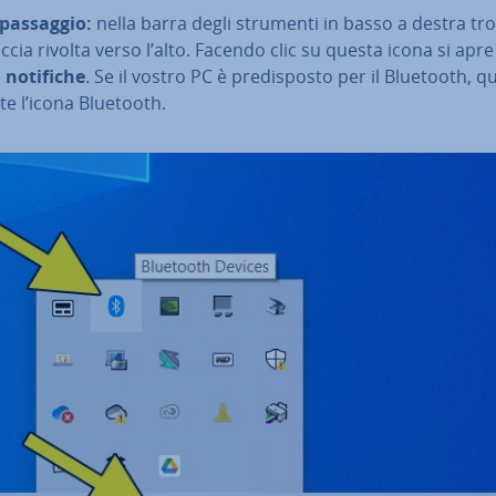
passaggio:
nella barra degli strumenti in basso a destra tr
ccia rivolta verso l’alto. Facendo clic su questa icona si apre 
 notifiche
. Se il vostro PC è pre­di­spo­sto per il Bluetooth, qu
e l’icona Bluetooth.