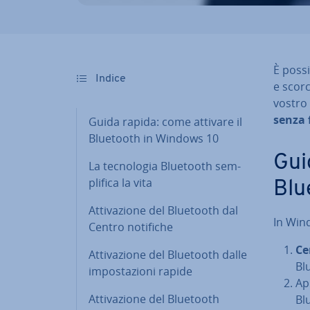
È possi
Indice
e scor­
vostro
senza f
Guida rapida: come attivare il
Bluetooth in Windows 10
Gui
La tec­no­lo­gia Bluetooth sem­
pli­fi­ca la vita
Blu
At­ti­va­zio­ne del Bluetooth dal
In Wind
Centro notifiche
Ce
At­ti­va­zio­ne del Bluetooth dalle
Bl
im­po­sta­zio­ni rapide
Apr
At­ti­va­zio­ne del Bluetooth
Bl