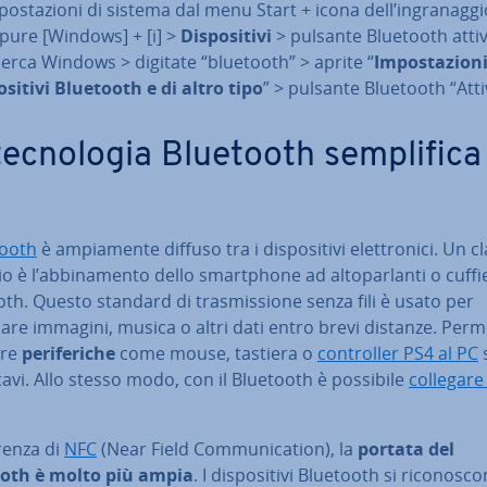
po­sta­zio­ni di sistema dal menu Start + icona dell’in­gra­nag­g
pure [Windows] + [i] >
Di­spo­si­ti­vi
> pulsante Bluetooth attiv
cerca Windows > digitate “bluetooth” > aprite “
Im­po­sta­zio­n
­si­ti­vi Bluetooth e di altro tipo
” > pulsante Bluetooth “Atti
ec­no­lo­gia Bluetooth sem­pli­fi­ca
tooth
è am­pia­men­te diffuso tra i di­spo­si­ti­vi elet­tro­ni­ci. Un 
 è l’ab­bi­na­men­to dello smart­pho­ne ad al­to­par­lan­ti o cuffi
th. Questo standard di tra­smis­sio­ne senza fili è usato per
re immagini, musica o altri dati entro brevi distanze. Perm
are
pe­ri­fe­ri­che
come mouse, tastiera o
con­trol­ler PS4 al PC
avi. Allo stesso modo, con il Bluetooth è possibile
collegare 
­ren­za di
NFC
(Near Field Com­mu­ni­ca­tion), la
portata del
oth è molto più ampia
. I di­spo­si­ti­vi Bluetooth si ri­co­no­sco