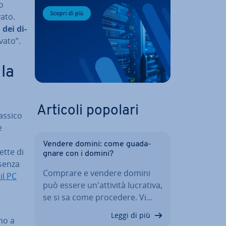
io
ato.
i dei di­
vato”.
 la
Articoli popolari
classico
e
Vendere domini: come gua­da­
ette di
gna­re con i domini?
senza
Comprare e vendere domini
il PC
può essere un'at­ti­vi­tà lucrativa,
se si sa come procedere. Vi…
Leggi di più
­no a