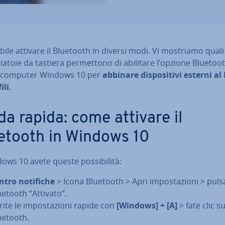
bile attivare il Bluetooth in diversi modi. Vi mostriamo qua
cia­to­ie da tastiera per­met­to­no di abilitare l’opzione Bluetoo
 computer Windows 10 per
abbinare di­spo­si­ti­vi esterni al
ili.
da rapida: come attivare il
etooth in Windows 10
ows 10 avete queste pos­si­bi­li­tà:
ntro notifiche
> Icona Bluetooth > Apri im­po­sta­zio­ni > pul
uetooth “Attivato”.
ite le im­po­sta­zio­ni rapide con
[Windows] + [A]
> fate clic su
uetooth.