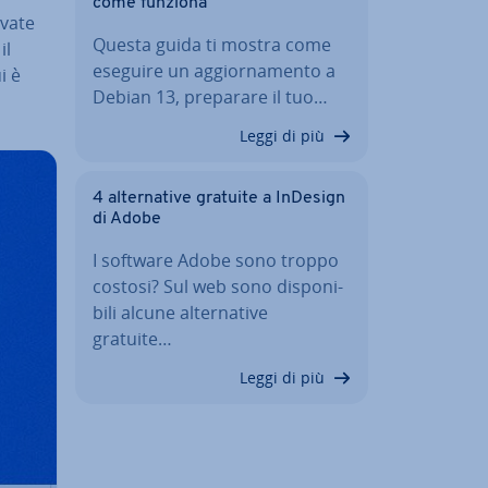
come funziona
ovate
Questa guida ti mostra come
il
eseguire un ag­gior­na­men­to a
i è
Debian 13, preparare il tuo…
Leggi di più
4 al­ter­na­ti­ve gratuite a InDesign
di Adobe
I software Adobe sono troppo
costosi? Sul web sono di­spo­ni­
bi­li alcune al­ter­na­ti­ve
gratuite…
Leggi di più