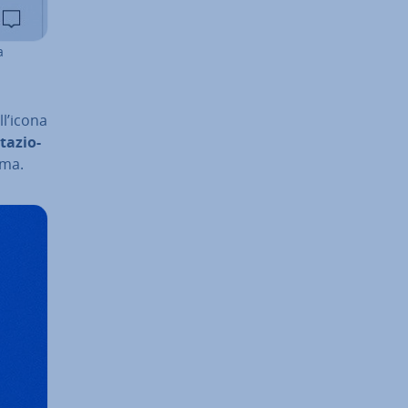
a
ll’icona
ta­zio­
tema.