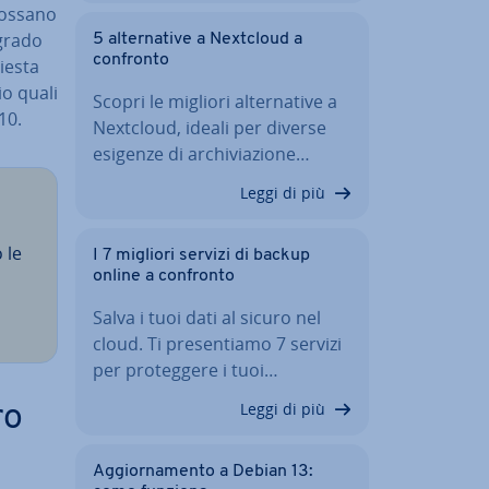
 possano
 grado
5 al­ter­na­ti­ve a Nextcloud a
confronto
hiesta
lio quali
Scopri le migliori al­ter­na­ti­ve a
10.
Nextcloud, ideali per diverse
esigenze di ar­chi­via­zio­ne…
Leggi di più
 le
I 7 migliori servizi di backup
online a confronto
Salva i tuoi dati al sicuro nel
cloud. Ti pre­sen­tia­mo 7 servizi
per pro­teg­ge­re i tuoi…
Leggi di più
ro
Ag­gior­na­men­to a Debian 13: