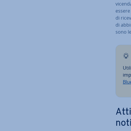
vicenda
essere
di rice
di ab­bi
sono le
Uti
im­
Blu
At­t
not