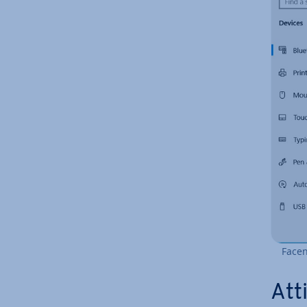
Facen
At­t