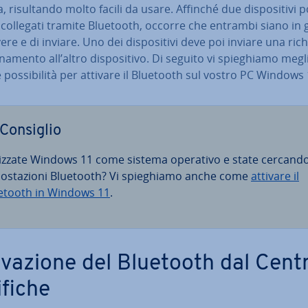
, ri­sul­tan­do molto facili da usare. Affinché due di­spo­si­ti­vi
 collegati tramite Bluetooth, occorre che entrambi siano in
vere e di inviare. Uno dei di­spo­si­ti­vi deve poi inviare una ric
­na­men­to all’altro di­spo­si­ti­vo. Di seguito vi spie­ghia­mo meg
 pos­si­bi­li­tà per attivare il Bluetooth sul vostro PC Windows 
Consiglio
­liz­za­te Windows 11 come sistema operativo e state cercando
po­sta­zio­ni Bluetooth? Vi spie­ghia­mo anche come
attivare il
etooth in Windows 11
.
i­va­zio­ne del Bluetooth dal Cent
ifiche