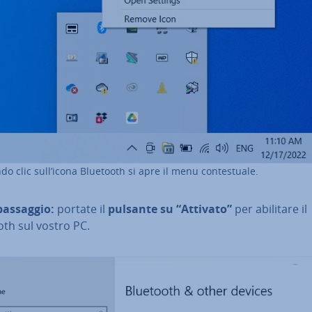
do clic sull’icona Bluetooth si apre il menu con­te­stua­le.
passaggio:
portate il
pulsante su “Attivato”
per abilitare il
oth sul vostro PC.