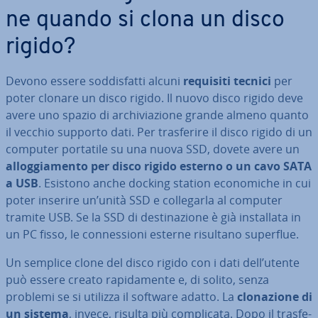
ne quando si clona un disco
rigido?
Devono essere sod­di­sfat­ti alcuni
requisiti tecnici
per
poter clonare un disco rigido. Il nuovo disco rigido deve
avere uno spazio di ar­chi­via­zio­ne grande almeno quanto
il vecchio supporto dati. Per tra­sfe­ri­re il disco rigido di un
computer portatile su una nuova SSD, dovete avere un
al­log­gia­men­to per disco rigido esterno o un cavo SATA
a USB
. Esistono anche docking station eco­no­mi­che in cui
poter inserire un’unità SSD e col­le­gar­la al computer
tramite USB. Se la SSD di de­sti­na­zio­ne è già in­stal­la­ta in
un PC fisso, le con­nes­sio­ni esterne risultano superflue.
Un semplice clone del disco rigido con i dati dell’utente
può essere creato ra­pi­da­men­te e, di solito, senza
problemi se si utilizza il software adatto. La
clo­na­zio­ne di
un sistema
, invece, risulta più com­pli­ca­ta. Dopo il tra­sfe­