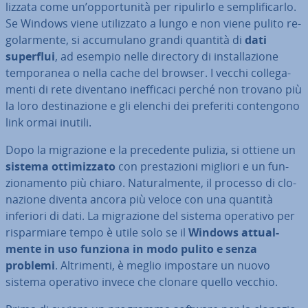
liz­za­ta come un’op­por­tu­ni­tà per ripulirlo e sem­pli­fi­car­lo.
Se Windows viene uti­liz­za­to a lungo e non viene pulito re­
go­lar­men­te, si ac­cu­mu­la­no grandi quantità di
dati
superflui
, ad esempio nelle directory di in­stal­la­zio­ne
tem­po­ra­nea o nella cache del browser. I vecchi col­le­ga­
men­ti di rete diventano inef­fi­ca­ci perché non trovano più
la loro de­sti­na­zio­ne e gli elenchi dei preferiti con­ten­go­no
link ormai inutili.
Dopo la mi­gra­zio­ne e la pre­ce­den­te pulizia, si ottiene un
sistema ot­ti­miz­za­to
con pre­sta­zio­ni migliori e un fun­
zio­na­men­to più chiaro. Na­tu­ral­men­te, il processo di clo­
na­zio­ne diventa ancora più veloce con una quantità
inferiori di dati. La mi­gra­zio­ne del sistema operativo per
ri­spar­mia­re tempo è utile solo se il
Windows at­tual­
men­te in uso funziona in modo pulito e senza
problemi
. Al­tri­men­ti, è meglio impostare un nuovo
sistema operativo invece che clonare quello vecchio.