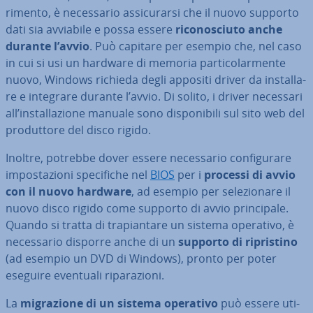
ri­men­to, è ne­ces­sa­rio as­si­cu­rar­si che il nuovo supporto
dati sia avviabile e possa essere
ri­co­no­sciu­to anche
durante l’avvio
. Può capitare per esempio che, nel caso
in cui si usi un hardware di memoria par­ti­co­lar­men­te
nuovo, Windows richieda degli appositi driver da in­stal­la­
re e integrare durante l’avvio. Di solito, i driver necessari
all’in­stal­la­zio­ne manuale sono di­spo­ni­bi­li sul sito web del
pro­dut­to­re del disco rigido.
Inoltre, potrebbe dover essere ne­ces­sa­rio con­fi­gu­ra­re
im­po­sta­zio­ni spe­ci­fi­che nel
BIOS
per i
processi di avvio
con il nuovo hardware
, ad esempio per se­le­zio­na­re il
nuovo disco rigido come supporto di avvio prin­ci­pa­le.
Quando si tratta di tra­pian­ta­re un sistema operativo, è
ne­ces­sa­rio disporre anche di un
supporto di ri­pri­sti­no
(ad esempio un DVD di Windows), pronto per poter
eseguire eventuali ri­pa­ra­zio­ni.
La
mi­gra­zio­ne di un sistema operativo
può essere uti­