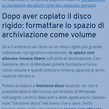
la clo­na­zio­ne dei dischi rigidi dei computer portatili
.
Dopo aver copiato il disco
rigido: for­mat­ta­re lo spazio di
ar­chi­via­zio­ne come volume
Se si tra­sfe­ri­sce un clone su un disco rigido più grande
uti­liz­zan­do i programmi men­zio­na­ti,
lo spazio non
allocato rimane libero
sull’unità di de­sti­na­zio­ne.
Con
Gestione disco di Windows potete for­mat­ta­re l’area
come volume e quindi uti­liz­za­re l’intera capacità di ar­chi­
via­zio­ne del disco.
Potete accedere a
Gestione disco
facendo clic con il
pulsante destro del mouse sul simbolo di Windows
nell’angolo sinistro della barra delle ap­pli­ca­zio­ni. Se­le­zio­
na­te “Gestione disco” nel menu che si apre. Sotto