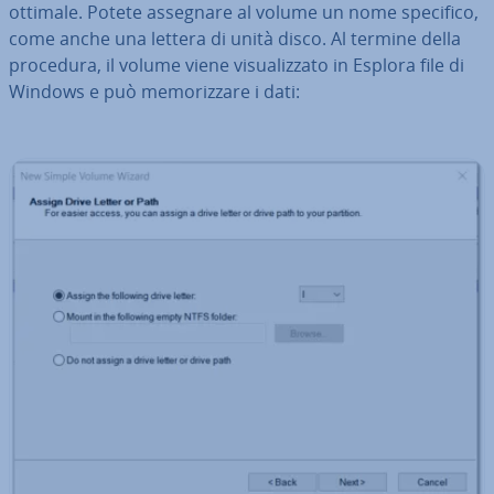
ottimale. Potete assegnare al volume un nome specifico,
come anche una lettera di unità disco. Al termine della
procedura, il volume viene vi­sua­liz­za­to in Esplora file di
Windows e può me­mo­riz­za­re i dati: