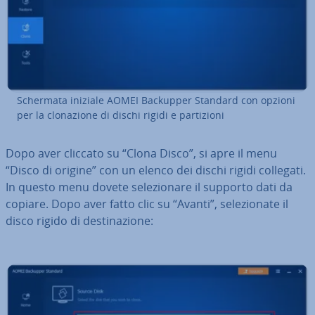
Schermata iniziale AOMEI Backupper Standard con opzioni
per la clo­na­zio­ne di dischi rigidi e par­ti­zio­ni
Dopo aver cliccato su “Clona Disco”, si apre il menu
“Disco di origine” con un elenco dei dischi rigidi collegati.
In questo menu dovete se­le­zio­na­re il supporto dati da
copiare. Dopo aver fatto clic su “Avanti”, se­le­zio­na­te il
disco rigido di de­sti­na­zio­ne: