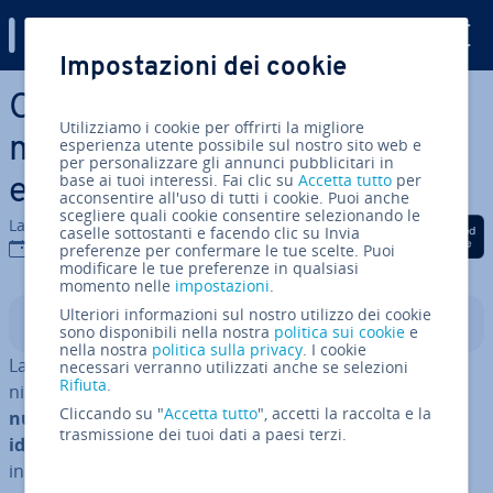
Digital Guide
Impostazioni dei cookie
Vai al contenuto prin­ci­pa­le
Clonare il disco rigido: una
Utilizziamo i cookie per offrirti la migliore
mi­gra­zio­ne dei dati rapida ed
esperienza utente possibile sul nostro sito web e
per personalizzare gli annunci pubblicitari in
base ai tuoi interessi. Fai clic su
Accetta tutto
per
ef­fi­cien­te
acconsentire all'uso di tutti i cookie. Puoi anche
scegliere quali cookie consentire selezionando le
La redazione di IONOS
Condividi via Facebook
Condividi via Twitter
Condividi via Li
caselle sottostanti e facendo clic su Invia
18 feb 2021
preferenze per confermare le tue scelte. Puoi
modificare le tue preferenze in qualsiasi
momento nelle
impostazioni
.
Ulteriori informazioni sul nostro utilizzo dei cookie
Indice
sono disponibili nella nostra
politica sui cookie
e
nella nostra
politica sulla privacy
. I cookie
La clo­na­zio­ne del disco rigido è un buon modo di or­ga­
necessari verranno utilizzati anche se selezioni
Rifiuta
.
niz­za­re
in modo ef­fi­cien­te gli spo­sta­men­ti su un
Cliccando su "
Accetta tutto
", accetti la raccolta e la
nuovo disco
. Degli strumenti speciali creano una
copia
trasmissione dei tuoi dati a paesi terzi.
identica 1:1
di un disco rigido durante la clo­na­zio­ne,
inclusi file nascosti e file at­tual­men­te in uso. Di seguito