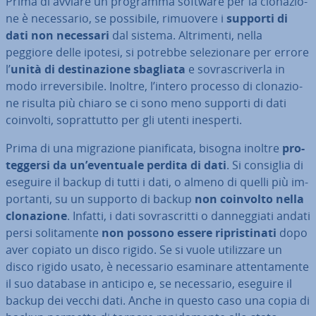
Prima di avviare un programma software per la clo­na­zio­
ne è ne­ces­sa­rio, se possibile, rimuovere i
supporti di
dati non necessari
dal sistema. Al­tri­men­ti, nella
peggiore delle ipotesi, si potrebbe se­le­zio­na­re per errore
l’
unità di de­sti­na­zio­ne sbagliata
e so­vra­scri­ver­la in
modo ir­re­ver­si­bi­le. Inoltre, l’intero processo di clo­na­zio­
ne risulta più chiaro se ci sono meno supporti di dati
coinvolti, so­prat­tut­to per gli utenti inesperti.
Prima di una mi­gra­zio­ne pia­ni­fi­ca­ta, bisogna inoltre
pro­
teg­ger­si da un’eventuale perdita di dati
. Si consiglia di
eseguire il backup di tutti i dati, o almeno di quelli più im­
por­tan­ti, su un supporto di backup
non coinvolto nella
clo­na­zio­ne
. Infatti, i dati so­vra­scrit­ti o dan­neg­gia­ti andati
persi so­li­ta­men­te
non possono essere ri­pri­sti­na­ti
dopo
aver copiato un disco rigido. Se si vuole uti­liz­za­re un
disco rigido usato, è ne­ces­sa­rio esaminare at­ten­ta­men­te
il suo database in anticipo e, se ne­ces­sa­rio, eseguire il
backup dei vecchi dati. Anche in questo caso una copia di