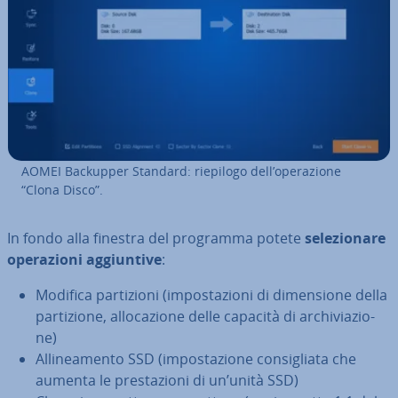
AOMEI Backupper Standard: riepilogo dell’ope­ra­zio­ne
“Clona Disco”.
In fondo alla finestra del programma
potete
se­le­zio­na­re
ope­ra­zio­ni ag­giun­ti­ve
:
Modifica par­ti­zio­ni (im­po­sta­zio­ni di di­men­sio­ne della
par­ti­zio­ne, al­lo­ca­zio­ne delle capacità di ar­chi­via­zio­
ne)
Al­li­nea­men­to SSD (im­po­sta­zio­ne con­si­glia­ta che
aumenta le pre­sta­zio­ni di un’unità SSD)