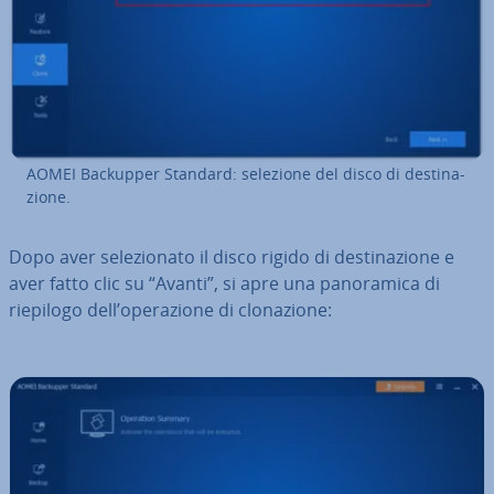
AOMEI Backupper Standard: selezione del disco di de­sti­na­
zio­ne.
Dopo aver se­le­zio­na­to il disco rigido di de­sti­na­zio­ne e
aver fatto clic su “Avanti”, si apre una pa­no­ra­mi­ca di
riepilogo dell’ope­ra­zio­ne di clo­na­zio­ne: