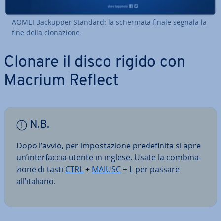
AOMEI Backupper Standard: la schermata finale segnala la
fine della clo­na­zio­ne.
Clonare il disco rigido con
Macrium Reflect
N.B.
Dopo l’avvio, per im­po­sta­zio­ne pre­de­fi­ni­ta si apre
un’in­ter­fac­cia utente in inglese. Usate la com­bi­na­
zio­ne di tasti
CTRL
+
MAIUSC
+ L per passare
all’italiano.