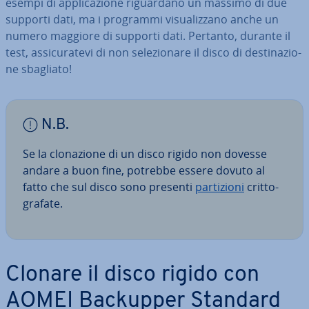
esempi di ap­pli­ca­zio­ne ri­guar­da­no un massimo di due
supporti dati, ma i programmi vi­sua­liz­za­no anche un
numero maggiore di supporti dati. Pertanto, durante il
test, as­si­cu­ra­te­vi di non se­le­zio­na­re il disco di de­sti­na­zio­
ne sbagliato!
N.B.
Se la clo­na­zio­ne di un disco rigido non dovesse
andare a buon fine, potrebbe essere dovuto al
fatto che sul disco sono presenti
par­ti­zio­ni
crit­to­
gra­fa­te.
Clonare il disco rigido con
AOMEI Backupper Standard