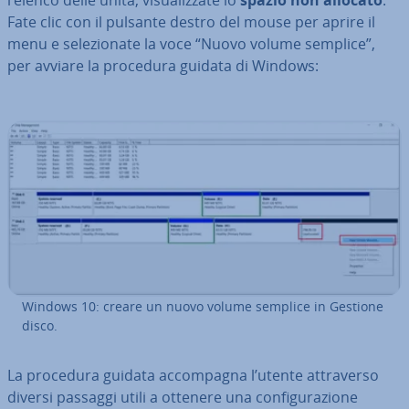
l’elenco delle unità, vi­sua­liz­za­te lo
spazio non allocato
.
Fate clic con il pulsante destro del mouse per aprire il
menu e se­le­zio­na­te la voce “Nuovo volume semplice”,
per avviare la procedura guidata di Windows:
Windows 10: creare un nuovo volume semplice in Gestione
disco.
La procedura guidata ac­com­pa­gna l’utente at­tra­ver­so
diversi passaggi utili a ottenere una con­fi­gu­ra­zio­ne