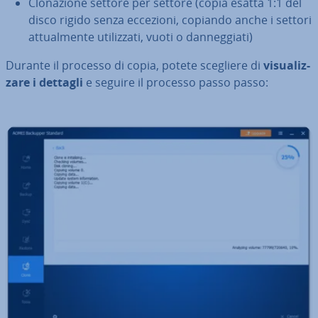
Clo­na­zio­ne settore per settore (copia esatta 1:1 del
disco rigido senza eccezioni, copiando anche i settori
at­tual­men­te uti­liz­za­ti, vuoti o dan­neg­gia­ti)
Durante il processo di copia, potete scegliere di
vi­sua­liz­
za­re
i
dettagli
e seguire il processo passo passo: