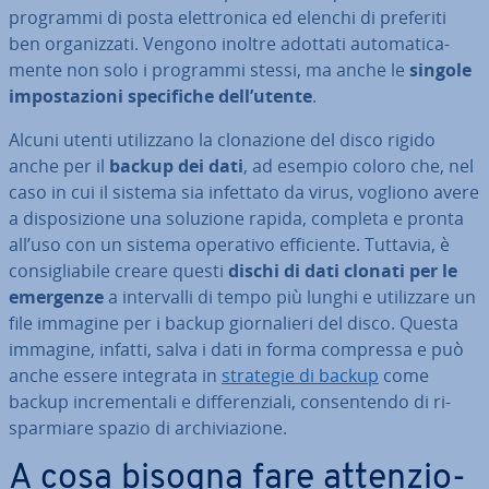
programmi di posta elet­tro­ni­ca ed elenchi di preferiti
ben or­ga­niz­za­ti. Vengono inoltre adottati au­to­ma­ti­ca­
men­te non solo i programmi stessi, ma anche le
singole
im­po­sta­zio­ni spe­ci­fi­che dell’utente
.
Alcuni utenti uti­liz­za­no la clo­na­zio­ne del disco rigido
anche per il
backup dei dati
, ad esempio coloro che, nel
caso in cui il sistema sia infettato da virus, vogliono avere
a di­spo­si­zio­ne una soluzione rapida, completa e pronta
all’uso con un sistema operativo ef­fi­cien­te. Tuttavia, è
con­si­glia­bi­le creare questi
dischi di dati clonati
per le
emergenze
a in­ter­val­li di tempo più lunghi e uti­liz­za­re un
file immagine per i backup gior­na­lie­ri del disco. Questa
immagine, infatti, salva i dati in forma compressa e può
anche essere integrata in
strategie di backup
come
backup in­cre­men­ta­li e dif­fe­ren­zia­li, con­sen­ten­do di ri­
spar­mia­re spazio di ar­chi­via­zio­ne.
A cosa bisogna fare at­ten­zio­