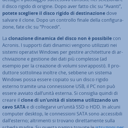
il disco rigido di origine. Dopo aver fatto clic su “Avanti”,
potete scegliere il disco rigido di de­sti­na­zio­ne
dove
salvare il clone. Dopo un controllo finale della con­fi­gu­ra­
zio­ne, fate clic su “Procedi”.
La
clo­na­zio­ne dinamica del disco non è possibile
con
Acronis. I supporti dati dinamici vengono uti­liz­za­ti nei
sistemi operativi Windows per gestire ar­chi­tet­tu­re di ar­
chi­via­zio­ne e gestione dei dati più complesse (ad
esempio per la creazione di volumi so­vrap­po­sti). Il pro­
dut­to­re sot­to­li­nea inoltre che, sebbene un sistema
Windows possa essere copiato su un disco rigido
esterno tramite una con­nes­sio­ne USB, il PC non può
essere avviato dall’unità esterna. Si consiglia quindi di
creare il
clone di un’unità di sistema uti­liz­zan­do un
cavo SATA
e di col­le­gar­vi un’unità SSD o HDD. In alcuni
computer desktop, le con­nes­sio­ni SATA sono ac­ces­si­bi­li
dall’esterno; al­tri­men­ti si trovano di­ret­ta­men­te sulla
scheda madre. Su questa pagina trovate le
istru­zio­ni per