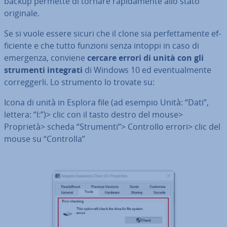
backup permette di tornare ra­pi­da­men­te allo stato
originale.
Se si vuole essere sicuri che il clone sia per­fet­ta­men­te ef­
fi­cien­te e che tutto funzioni senza intoppi in caso di
emergenza, conviene
cercare errori di unità con gli
strumenti integrati
di Windows 10 ed even­tual­men­te
cor­reg­ger­li. Lo strumento lo trovate su:
Icona di unità in Esplora file (ad esempio Unità: “Dati”,
lettera: “I:”)> clic con il tasto destro del mouse>
Proprietà> scheda “Strumenti”> Controllo errori> clic del
mouse su “Controlla”