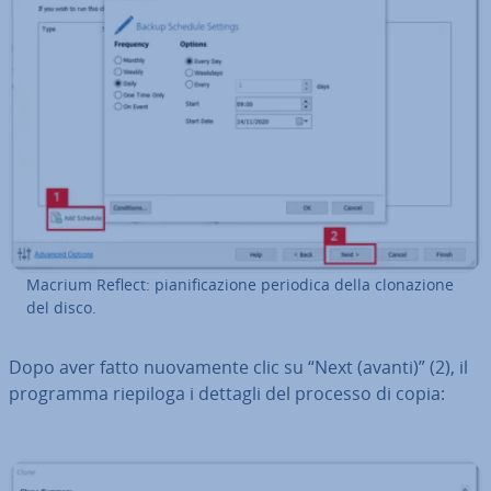
Macrium Reflect: pia­ni­fi­ca­zio­ne periodica della clo­na­zio­ne
del disco.
Dopo aver fatto nuo­va­men­te clic su “Next (avanti)” (2), il
programma riepiloga i dettagli del processo di copia: