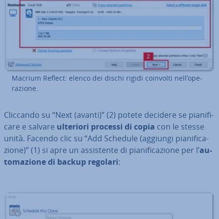
Macrium Reflect: elenco dei dischi rigidi coinvolti nell’ope­
ra­zio­ne.
Cliccando su “Next (avanti)” (2) potete decidere se pia­ni­fi­
ca­re e salvare
ulteriori processi di copia
con le stesse
unità. Facendo clic su “Add Schedule (aggiungi pia­ni­fi­ca­
zio­ne)” (1) si apre un as­si­sten­te di pia­ni­fi­ca­zio­ne per l’
au­
to­ma­zio­ne di backup regolari
: