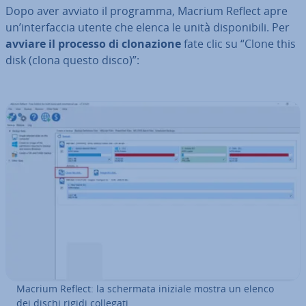
Dopo aver avviato il programma, Macrium Reflect apre
un’in­ter­fac­cia utente che elenca le unità di­spo­ni­bi­li. Per
avviare il processo di clo­na­zio­ne
fate clic su “Clone this
disk (clona questo disco)”:
Macrium Reflect: la schermata iniziale mostra un elenco
dei dischi rigidi collegati.