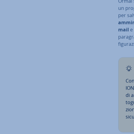
Ormai s
un prop
per sal
am­mi­n
mail
e 
paragra
fi­gu­r
Con­
ION
di a
to­g
zio­
sicu