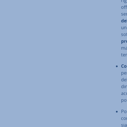
ri
off
se
de
u
so
pr
man
ter
Co
per
del
di
ac
po
Po
co
sia