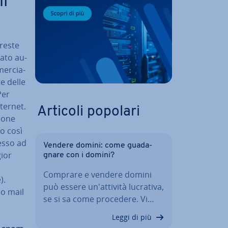
il
vreste
tato au­
mer­cia­
e delle
Per
nternet.
Articoli popolari
io­ne
do così
cesso ad
Vendere domini: come gua­da­
ior
gna­re con i domini?
o
Comprare e vendere domini
).
può essere un'at­ti­vi­tà lucrativa,
io mail
se si sa come procedere. Vi…
Leggi di più