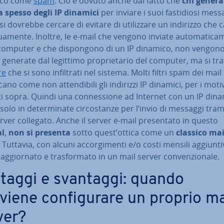
ico come
spam
. Ciò è dovuto anche dal fatto che
chi gener
za spesso degli IP dinamici
per inviare i suoi fa­sti­dio­si mess
si dovrebbe cercare di evitare di uti­liz­za­re un indirizzo che
nua­men­te. Inoltre, le e-mail che vengono inviate au­to­ma­ti­ca­
computer e che di­spon­go­no di un IP dinamico, non vengon
generate dal legittimo pro­prie­ta­rio del computer, ma si tra
re
che si sono in­fil­tra­ti nel sistema. Molti filtri spam dei mai
fi­ca­no come non at­ten­di­bi­li gli indirizzi IP dinamici, per i moti
i sopra. Quindi una con­nes­sio­ne ad Internet con un IP dina
solo in de­ter­mi­na­te cir­co­stan­ze per l’invio di messaggi tra
rver collegato. Anche il server e-mail pre­sen­ta­to in questo
al
,
non si presenta
sotto quest’ottica come un
classico
mai
. Tuttavia, con alcuni ac­cor­gi­men­ti e/o costi mensili ag­giun­ti
ag­gior­na­to e tra­sfor­ma­to in un mail server con­ven­zio­na­le.
taggi e svantaggi: quando
iene con­fi­gu­ra­re un proprio ma
ver?