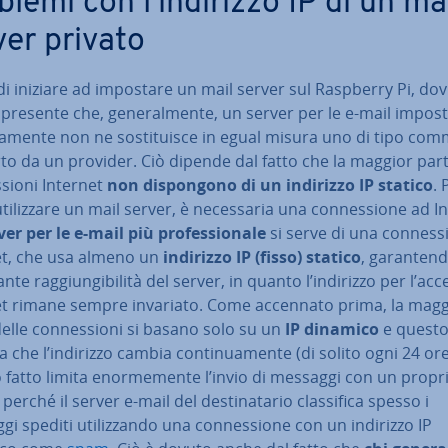
blemi con l’indirizzo IP di un ma
ver privato
i iniziare ad impostare un mail server sul Raspberry Pi, do
presente che, ge­ne­ral­men­te, un server per le e-mail impos
a­men­te non ne so­sti­tui­sce in egual misura uno di tipo com­
rto da un provider. Ciò dipende dal fatto che la maggior part
­sio­ni Internet
non di­spon­go­no di un indirizzo IP statico
. 
ti­liz­za­re un mail server, è ne­ces­sa­ria una con­nes­sio­ne ad I
ver per le e-mail più pro­fes­sio­na­le
si serve di una con­nes­s
et, che usa almeno un
indirizzo IP (fisso) statico
, ga­ran­ten­
ante rag­giun­gi­bi­li­tà del server, in quanto l’indirizzo per l’ac
et rimane sempre invariato. Come accennato prima, la magg
elle con­nes­sio­ni si basano solo su un
IP dinamico
e quest
ca che l’indirizzo cambia con­ti­nua­men­te (di solito ogni 24 ore
fatto limita enor­me­men­te l’invio di messaggi con un propr
perché il server e-mail del de­sti­na­ta­rio clas­si­fi­ca spesso i
i spediti uti­liz­zan­do una con­nes­sio­ne con un indirizzo IP