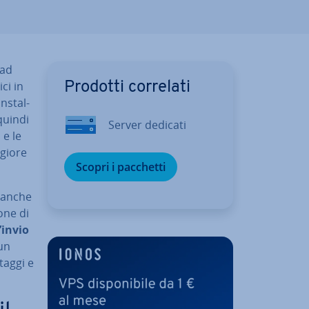
 ad
­ci in
Prodotti correlati
n­stal­
 quindi
Server dedicati
 e le
ggiore
Scopri i pacchetti
e anche
ione di
’invio
un
ntaggi e