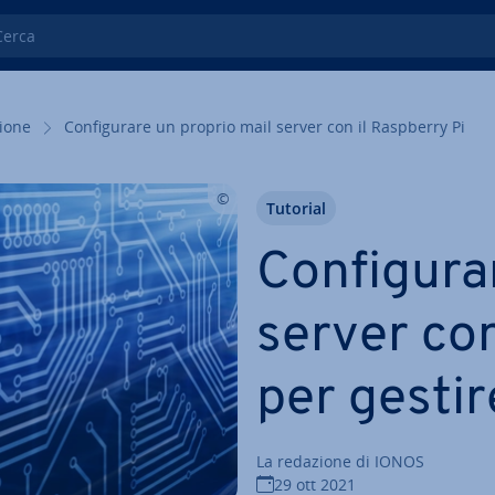
ca
zio­ne
Con­fi­gu­ra­re un proprio mail server con il Raspberry Pi
Tutorial
Con­fi­gu­r
server con
per gestir
La redazione di IONOS
29 ott 2021