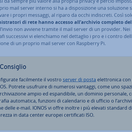
i dà sempre più valore alla propria privacy e perciò im­po­st
rio mail server interno si ha a di­spo­si­zio­ne una soluzione 
vare i propri messaggi, al riparo da occhi in­di­scre­ti. Così so
i­stra­to­ri di rete hanno accesso all’archivio completo del
l’invio non avviene tramite il mail server di un provider. Nei
fi suc­ces­si­vi vi elen­chia­mo nel dettaglio i pro e i contro del
a­zio­ne di un proprio mail server con Raspberry Pi.
Consiglio
fi­gu­ra­te fa­cil­men­te il vostro
server di posta
elet­tro­ni­ca con
OS. Potrete usufruire di numerosi vantaggi, come uno spaz
r­chi­via­zio­ne ampio ed espan­di­bi­le, un dominio personale, cr
ra­fia au­to­ma­ti­ca, funzioni di ca­len­da­rio e di ufficio o l’ar­chi­v
ne delle e-mail. IONOS vi offre inoltre i più elevati standard d
rezza in data center europei cer­ti­fi­ca­ti ISO.