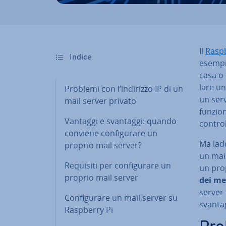
Il
Rasp
Indice
esempio
casa o 
la­re u
Problemi con l’indirizzo IP di un
un serv
mail server privato
funzion
Vantaggi e svantaggi: quando
control
conviene con­fi­gu­ra­re un
Ma ladd
proprio mail server?
un mail
Requisiti per con­fi­gu­ra­re un
un prop
proprio mail server
dei me
server 
Con­fi­gu­ra­re un mail server su
svanta
Raspberry Pi