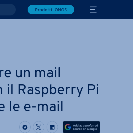
Prodotti IONOS
a­re un mail
 il Raspberry Pi
e le e-mail
Condividi via Facebook
Condividi via Twitter
Condividi via LinkedIN