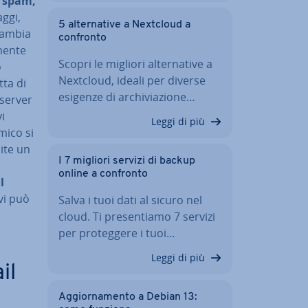
a spam,
aggi,
5 al­ter­na­ti­ve a Nextcloud a
 cambia
confronto
men­te
Scopri le migliori al­ter­na­ti­ve a
o
Nextcloud, ideali per diverse
tta di
esigenze di ar­chi­via­zio­ne…
l server
vi
Leggi di più
mico si
mite un
I 7 migliori servizi di backup
online a confronto
l
­vi può
Salva i tuoi dati al sicuro nel
cloud. Ti pre­sen­tia­mo 7 servizi
per pro­teg­ge­re i tuoi…
Leggi di più
il
Ag­gior­na­men­to a Debian 13: