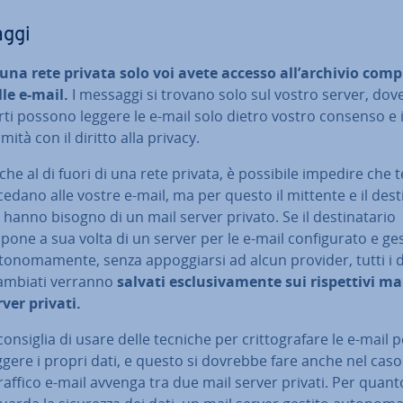
aggi
 una rete privata solo voi avete accesso all’archivio comp
lle e-mail.
I messaggi si trovano solo sul vostro server, dov
rti possono leggere le e-mail solo dietro vostro consenso e 
­mi­tà con il diritto alla privacy.
che al di fuori di una rete privata, è possibile impedire che t
edano alle vostre e-mail, ma per questo il mittente e il de­sti­
 hanno bisogno di un mail server privato. Se il de­sti­na­ta­rio
pone a sua volta di un server per le e-mail con­fi­gu­ra­to e ge
to­no­ma­men­te, senza ap­pog­giar­si ad alcun provider, tutti i 
ambiati verranno
salvati esclu­si­va­men­te sui ri­spet­ti­vi ma
rver privati.
consiglia di usare delle tecniche per crit­to­gra­fa­re le e-mail 
g­ge­re i propri dati, e questo si dovrebbe fare anche nel caso
 traffico e-mail avvenga tra due mail server privati. Per quant