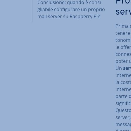
Pro
Con­clu­sio­ne: quando è con­si­
glia­bi­le con­fi­gu­ra­re un proprio
ser
mail server su Raspberry Pi?
Prima d
tenere 
to­no­m
le offe
con­nes
poter u
Un
ser
Intern
la cost
Intern
parte d
signifi
Questo 
server, 
messagg