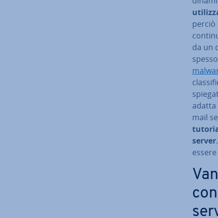
dinam
utiliz
perciò 
con­ti­
da un 
spesso 
malwa
clas­si­
spiegat
adatta 
mail se
tutori
server
essere 
Van
conv
ser