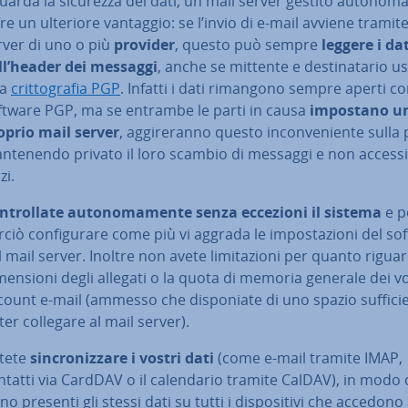
guarda la sicurezza dei dati, un mail server gestito au­to­no­m
re un ulteriore vantaggio: se l’invio di e-mail avviene tramite 
rver di uno o più
provider
, questo può sempre
leggere i dat
ll’header dei messaggi
, anche se mittente e de­sti­na­ta­rio 
na
crit­to­gra­fia PGP
. Infatti i dati rimangono sempre aperti con
ftware PGP, ma se entrambe le parti in causa
impostano u
oprio mail server
, ag­gi­re­ran­no questo in­con­ve­nien­te sulla
­te­nen­do privato il loro scambio di messaggi e non ac­ces­si­b
zi.
n­trol­la­te au­to­no­ma­men­te senza eccezioni il sistema
e p
ciò con­fi­gu­ra­re come più vi aggrada le im­po­sta­zio­ni del s
 mail server. Inoltre non avete li­mi­ta­zio­ni per quanto rigua
­men­sio­ni degli allegati o la quota di memoria generale dei vo
count e-mail (ammesso che di­spo­nia­te di uno spazio suf­fi­ci
ter collegare al mail server).
tete
sin­cro­niz­za­re i vostri dati
(come e-mail tramite IMAP,
ntatti via CardDAV o il ca­len­da­rio tramite CalDAV), in modo
no presenti gli stessi dati su tutti i di­spo­si­ti­vi che accedono