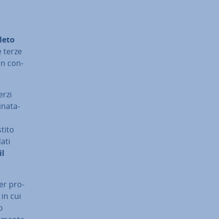
leto
e terze
in con­
erzi
na­ta­
stito
dati
il
per pro­
 in cui
o