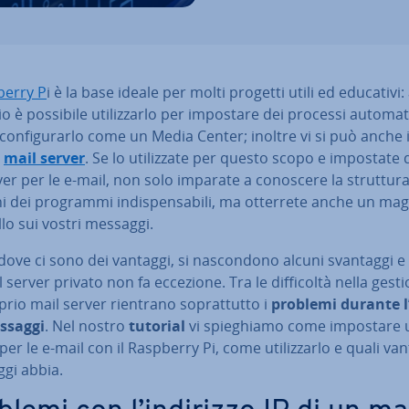
berry P
i è la base ideale per molti progetti utili ed educativi:
 è possibile uti­liz­zar­lo per impostare dei processi au­to­ma­ti
con­fi­gu­rar­lo come un Media Center; inoltre vi si può anche i
n
mail server
. Se lo uti­liz­za­te per questo scopo e impostate
er per le e-mail, non solo imparate a conoscere la struttura
i dei programmi in­di­spen­sa­bi­li, ma otterrete anche un ma
lo sui vostri messaggi.
ove ci sono dei vantaggi, si na­scon­do­no alcuni svantaggi 
 server privato non fa eccezione. Tra le dif­fi­col­tà nella gest
rio mail server rientrano so­prat­tut­to i
problemi durante l
ssaggi
. Nel nostro
tutorial
vi spie­ghia­mo come impostare 
per le e-mail con il Raspberry Pi, come uti­liz­zar­lo e quali va
ggi abbia.