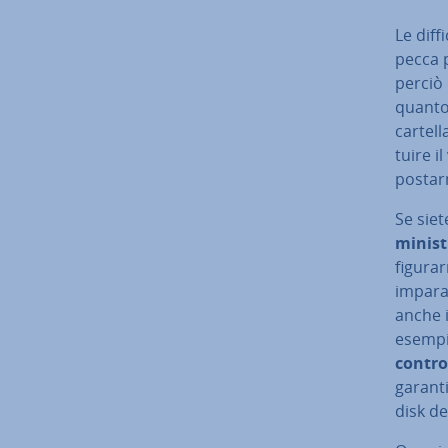
Le dif­
pecca p
perciò d
quanto 
cartell
tui­re 
po­star
Se siete
mi­ni­s
fi­gu­r
imparar
anche 
esempio
control
ga­ran­
disk de