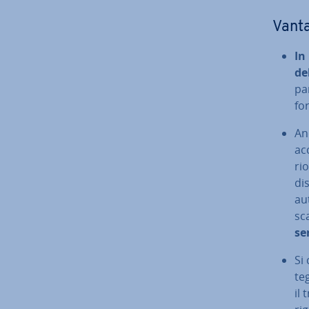
Vant
In
de
pa
for
An
acc
rio
dis
au­
sc
se
Si 
te
il