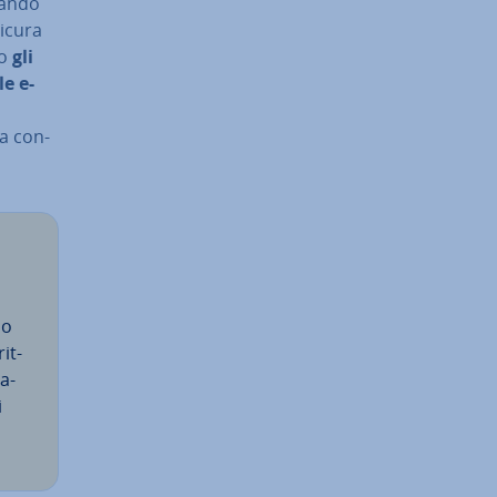
an­do
sicura
lo
gli
le e-
la con­
io
it­
ia­
i