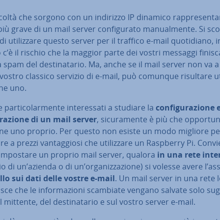
fi­col­tà che sorgono con un indirizzo IP dinamico rap­pre­sen­ta
iù grave di un mail server con­fi­gu­ra­to ma­nual­men­te. Si scon
i uti­liz­za­re questo server per il traffico e-mail quo­ti­dia­no, i
c’è il rischio che la maggior parte dei vostri messaggi finisc
a spam del de­sti­na­ta­rio. Ma, anche se il mail server non va a 
il vostro classico servizio di e-mail, può comunque risultare ut
­ne uno.
 par­ti­co­lar­men­te in­te­res­sa­ti a studiare la
con­fi­gu­ra­zio­ne 
tra­zio­ne di un mail server
, si­cu­ra­men­te è più che opportu
ar­ne uno proprio. Per questo non esiste un modo migliore pe
e a prezzi van­tag­gio­si che uti­liz­za­re un Raspberry Pi. Conv
impostare un proprio mail server, qualora
in una rete int
 di un’azienda o di un’or­ga­niz­za­zio­ne) si volesse avere l’as
lo sui dati delle vostre e-mail
. Un mail server in una rete 
ti­sce che le in­for­ma­zio­ni scambiate vengano salvate solo sug
l mittente, del de­sti­na­ta­rio e sul vostro server e-mail.