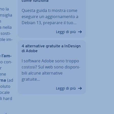
come funziona
­no la
Questa guida ti mostra come
­si­glia
eseguire un ag­gior­na­men­to a
n
Debian 13, preparare il tuo…
a nella
Leggi di più
so­sti­
ile im­
4 al­ter­na­ti­ve gratuite a InDesign
di Adobe
e l’am­
I software Adobe sono troppo
no con­
costosi? Sul web sono di­spo­ni­
r
bi­li alcune al­ter­na­ti­ve
iene
gratuite…
erna
(ad
soluto
Leggi di più
locale
li hard