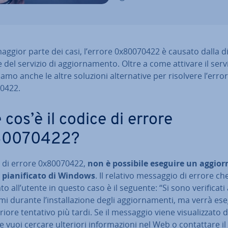
aggior parte dei casi, l’errore 0x80070422 è causato dalla di­s
e del servizio di ag­gior­na­men­to. Oltre a come attivare il servi
ia­mo anche le altre soluzioni al­ter­na­ti­ve per risolvere l’erro
0422.
 cos’è il codice di errore
80070422?
o di errore 0x80070422,
non è possibile eseguire un ag­gior­
pia­ni­fi­ca­to di Windows
. Il relativo messaggio di errore ch
o all’utente in questo caso è il seguente: “Si sono ve­ri­fi­ca­ti
i durante l’in­stal­la­zio­ne degli ag­gior­na­men­ti, ma verrà es
riore tentativo più tardi. Se il messaggio viene vi­sua­liz­za­to d
 vuoi cercare ulteriori in­for­ma­zio­ni nel Web o con­tat­ta­re il