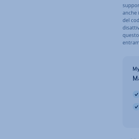
support
anche 
del co
di­sat­t
questo 
entram
My
Ma