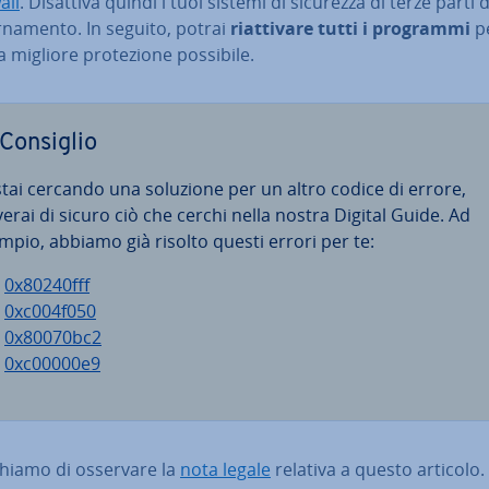
all
. Disattiva quindi i tuoi sistemi di sicurezza di terze parti
or­na­men­to. In seguito, potrai
riat­ti­va­re tutti i programmi
p
a migliore pro­te­zio­ne possibile.
Consiglio
stai cercando una soluzione per un altro codice di errore,
verai di sicuro ciò che cerchi nella nostra Digital Guide. Ad
mpio, abbiamo già risolto questi errori per te:
0x80240fff
0xc004f050
0x80070bc2
0xc00000e9
ghiamo di osservare la
nota legale
relativa a questo articolo.