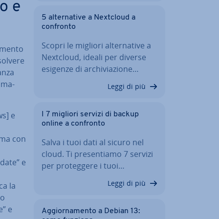
to e
5 al­ter­na­ti­ve a Nextcloud a
confronto
Scopri le migliori al­ter­na­ti­ve a
­men­to
Nextcloud, ideali per diverse
solvere
esigenze di ar­chi­via­zio­ne…
an­za
o­ma­
Leggi di più
ws] e
I 7 migliori servizi di backup
online a confronto
rma con
Salva i tuoi dati al sicuro nel
cloud. Ti pre­sen­tia­mo 7 servizi
pdate” e
per pro­teg­ge­re i tuoi…
Leggi di più
ca la
ro
e” e
Ag­gior­na­men­to a Debian 13: