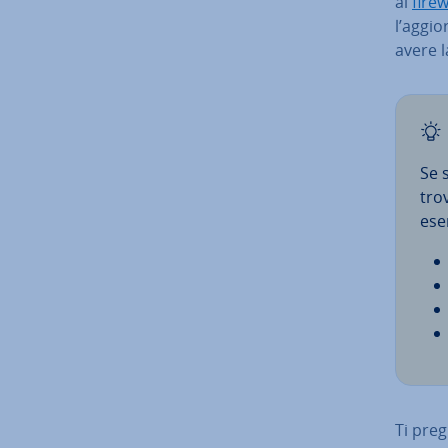
al
firew
l’ag­gi
avere l
Se 
tro
ese
Ti pre