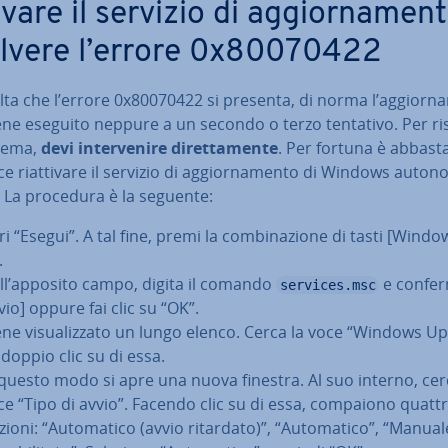
vare il servizio di ag­gior­na­men­
olvere l’errore 0x80070422
ta che l’errore 0x80070422 si presenta, di norma l’ag­gior­na
ene eseguito neppure a un secondo o terzo tentativo. Per ri
blema,
devi in­ter­ve­ni­re di­ret­ta­men­te
. Per fortuna è ab­ba­st
e riat­ti­va­re il servizio di ag­gior­na­men­to di Windows au­to­n
. La procedura è la seguente:
i “Esegui”. A tal fine, premi la com­bi­na­zio­ne di tasti [Windo
.
ll’apposito campo, digita il comando
e confe
services.msc
vio] oppure fai clic su “OK”.
ene vi­sua­liz­za­to un lungo elenco. Cerca la voce “Windows U
 doppio clic su di essa.
 questo modo si apre una nuova finestra. Al suo interno, cer
ce “Tipo di avvio”. Facendo clic su di essa, compaiono quatt
ioni: “Au­to­ma­ti­co (avvio ritardato)”, “Au­to­ma­ti­co”, “Manual