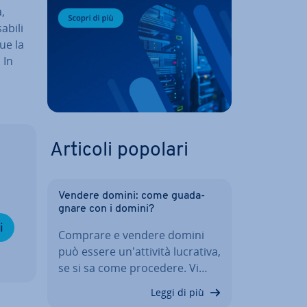
,
bi­li
ue la
 In
Articoli popolari
Vendere domini: come gua­da­
gna­re con i domini?
i
Comprare e vendere domini
può essere un'at­ti­vi­tà lucrativa,
se si sa come procedere. Vi…
Leggi di più