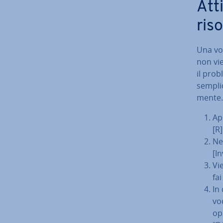
Atti
ris
Una vol
non vi
il pro
semplic
men­te
Apr
[R]
Ne
[In
Vi
fai
In
vo
opz