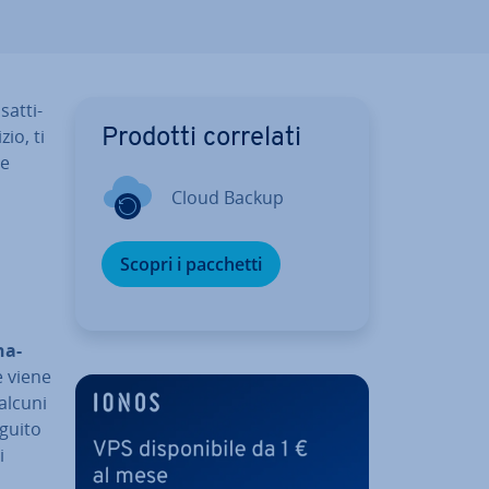
at­ti­
zio, ti
Prodotti correlati
re
Cloud Backup
Scopri i pacchetti
na­
e viene
 alcuni
eguito
i