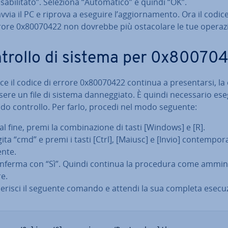
­sa­bi­li­ta­to”. Seleziona “Au­to­ma­ti­co” e quindi “OK”.
vvia il PC e riprova a eseguire l’ag­gior­na­men­to. Ora il codice
rore 0x80070422 non dovrebbe più osta­co­la­re le tue ope­ra­zi
trollo di sistema per 0x80070
ce il codice di errore 0x80070422 continua a pre­sen­tar­si, la
ere un file di sistema dan­neg­gia­to. È quindi ne­ces­sa­rio es
ido controllo. Per farlo, procedi nel modo seguente:
al fine, premi la com­bi­na­zio­ne di tasti [Windows] e [R].
ita “cmd” e premi i tasti [Ctrl], [Maiusc] e [Invio] con­tem­po­r
n­te.
nferma con “Sì”. Quindi continua la procedura come am­mi­ni
re.
serisci il seguente comando e attendi la sua completa ese­cu­z