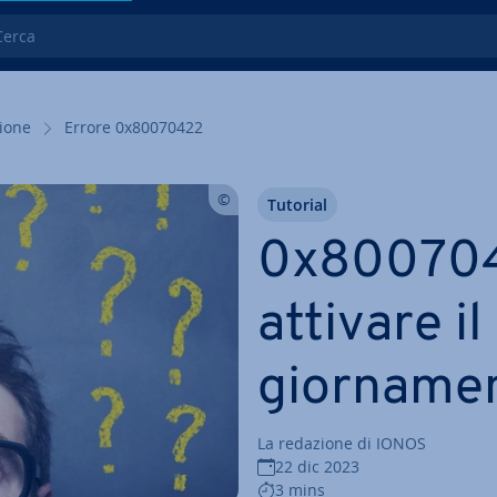
ca
zio­ne
Errore 0x80070422
Tutorial
0x800704
attivare il
gior­na­me
La redazione di IONOS
22 dic 2023
3 mins