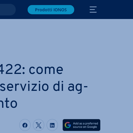
Prodotti IONOS
22: come
 servizio di ag­
n­to
Condividi via Facebook
Condividi via Twitter
Condividi via LinkedIN