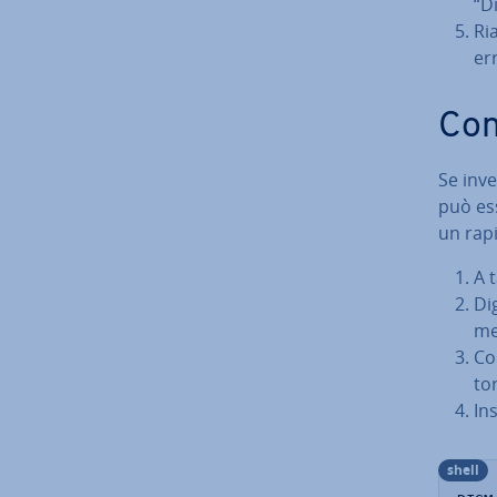
“Di
Ria
er
Con
Se inve
può ess
un rap
A t
Dig
me
Co
to­
In
shell