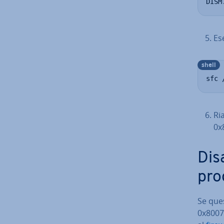
DISM
Es
shell
sfc 
Ria
0x
Di­s
pro
Se ques
0x8007