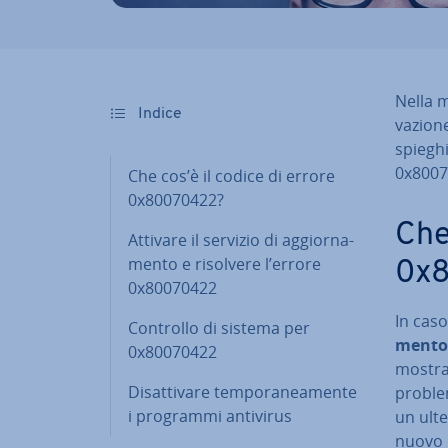
Nella m
Indice
va­zio­n
spie­gh
0x8007
Che cos’è il codice di errore
0x80070422?
Che
Attivare il servizio di ag­gior­na­
men­to e risolvere l’errore
0x
0x80070422
In cas
Controllo di sistema per
men­to 
0x80070422
mostrat
Di­sat­ti­va­re tem­po­ra­nea­men­te
problem
i programmi antivirus
un ulte
nuovo e