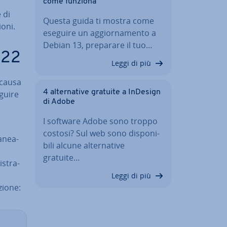
come funziona
 di
Questa guida ti mostra come
o­ni.
eseguire un ag­gior­na­men­to a
Debian 13, preparare il tuo…
422
Leggi di più
 causa
4 al­ter­na­ti­ve gratuite a InDesign
eguire
di Adobe
I software Adobe sono troppo
costosi? Sul web sono di­spo­ni­
a­nea­
bi­li alcune al­ter­na­ti­ve
gratuite…
­stra­
Leggi di più
io­ne: