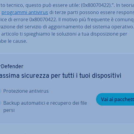
o tecnico, questo può essere utile: (0x80070422).”. In teoria
i
programmi antivirus
di terze parti possono essere re­spon­sa­
dice di errore 0x80070422. Il motivo più frequente è comunq
i­va­zio­ne del servizio di ag­gior­na­men­to del sistema operativo.
articolo ti spie­ghia­mo le soluzioni a tua di­spo­si­zio­ne per
be le cause.
­De­fen­der
ssima sicurezza per tutti i tuoi di­spo­si­ti­vi
Pro­te­zio­ne antivirus
Vai ai pacchett
Backup au­to­ma­ti­ci e recupero dei file
persi