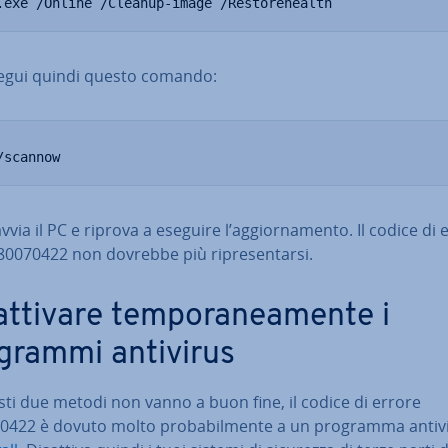
.exe /Online /Cleanup-image /Restorehealth
egui quindi questo comando:
/scannow
vvia il PC e riprova a eseguire l’ag­gior­na­men­to. Il codice di
80070422 non dovrebbe più ri­pre­sen­tar­si.
at­ti­va­re tem­po­ra­nea­men­te i
grammi antivirus
ti due metodi non vanno a buon fine, il codice di errore
0422 è dovuto molto pro­ba­bil­men­te a un programma antiv