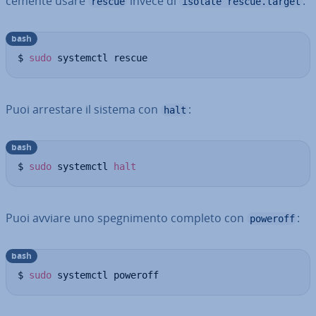
ce­men­te usare
invece di
:
rescue
isolate rescue.target
bash
$ 
sudo
 systemctl rescue
Puoi arrestare il sistema con
:
halt
bash
$ 
sudo
 systemctl 
halt
Puoi avviare uno spe­gni­men­to completo con
:
poweroff
bash
$ 
sudo
 systemctl poweroff