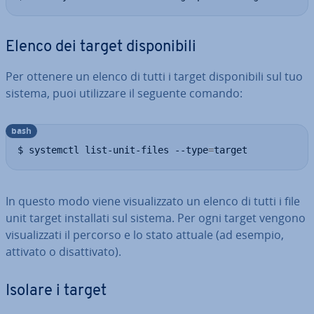
Elenco dei target di­spo­ni­bi­li
Per ottenere un elenco di tutti i target di­spo­ni­bi­li sul tuo
sistema, puoi uti­liz­za­re il seguente comando:
bash
$ systemctl list-unit-files --type
=
target
In questo modo viene vi­sua­liz­za­to un elenco di tutti i file
unit target in­stal­la­ti sul sistema. Per ogni target vengono
vi­sua­liz­za­ti il percorso e lo stato attuale (ad esempio,
attivato o di­sat­ti­va­to).
Isolare i target