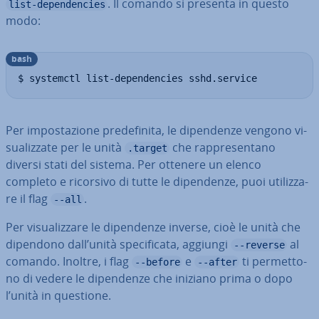
. Il comando si presenta in questo
list-dependencies
modo:
bash
$ systemctl list-dependencies sshd.service
Per im­po­sta­zio­ne pre­de­fi­ni­ta, le di­pen­den­ze vengono vi­
sua­liz­za­te per le unità
che rap­pre­sen­ta­no
.target
diversi stati del sistema. Per ottenere un elenco
completo e ricorsivo di tutte le di­pen­den­ze, puoi uti­liz­za­
re il flag
.
--all
Per vi­sua­liz­za­re le di­pen­den­ze inverse, cioè le unità che
dipendono dall’unità spe­ci­fi­ca­ta, aggiungi
al
--reverse
comando. Inoltre, i flag
e
ti per­met­to­
--before
--after
no di vedere le di­pen­den­ze che iniziano prima o dopo
l’unità in questione.