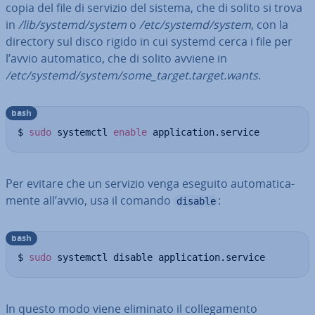
copia del file di servizio del sistema, che di solito si trova
in
/lib/systemd/system
o
/etc/systemd/system
, con la
directory sul disco rigido in cui systemd cerca i file per
l’avvio au­to­ma­ti­co, che di solito avviene in
/etc/systemd/system/some_target.target.wants
.
bash
$ 
sudo
 systemctl 
enable
 application.service
Per evitare che un servizio venga eseguito au­to­ma­ti­ca­
men­te all’avvio, usa il comando
:
disable
bash
$ 
sudo
 systemctl disable application.service
In questo modo viene eliminato il col­le­ga­men­to