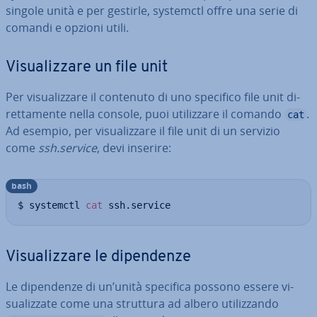
singole unità e per gestirle, systemctl offre una serie di
comandi e opzioni utili.
Vi­sua­liz­za­re un file unit
Per vi­sua­liz­za­re il contenuto di uno specifico file unit di­
ret­ta­men­te nella console, puoi uti­liz­za­re il comando
.
cat
Ad esempio, per vi­sua­liz­za­re il file unit di un servizio
come
ssh.service
, devi inserire:
bash
$ systemctl 
cat
 ssh.service
Vi­sua­liz­za­re le di­pen­den­ze
Le di­pen­den­ze di un’unità specifica possono essere vi­
sua­liz­za­te come una struttura ad albero uti­liz­zan­do