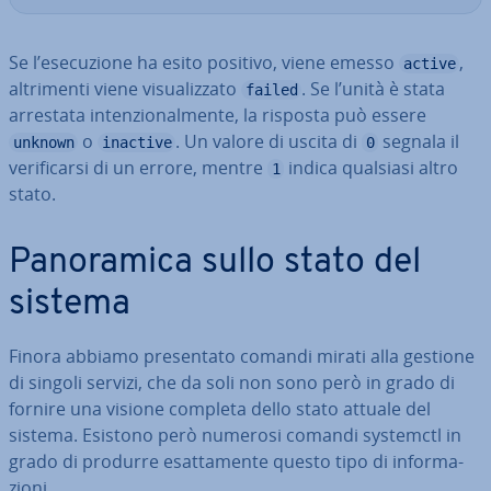
Se l’ese­cu­zio­ne ha esito positivo, viene emesso
,
active
al­tri­men­ti viene vi­sua­liz­za­to
. Se l’unità è stata
failed
arrestata in­ten­zio­nal­men­te, la risposta può essere
o
. Un valore di uscita di
segnala il
unknown
inactive
0
ve­ri­fi­car­si di un errore, mentre
indica qualsiasi altro
1
stato.
Pa­no­ra­mi­ca sullo stato del
sistema
Finora abbiamo pre­sen­ta­to comandi mirati alla gestione
di singoli servizi, che da soli non sono però in grado di
fornire una visione completa dello stato attuale del
sistema. Esistono però numerosi comandi systemctl in
grado di produrre esat­ta­men­te questo tipo di in­for­ma­
zio­ni.