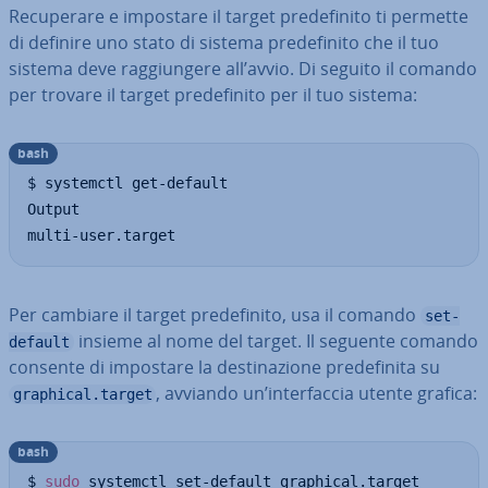
Re­cu­pe­ra­re e impostare il target pre­de­fi­ni­to ti permette
di definire uno stato di sistema pre­de­fi­ni­to che il tuo
sistema deve rag­giun­ge­re all’avvio. Di seguito il comando
per trovare il target pre­de­fi­ni­to per il tuo sistema:
bash
$ systemctl get-default

Output

multi-user.target
Per cambiare il target pre­de­fi­ni­to, usa il comando
set-
insieme al nome del target. Il seguente comando
default
consente di impostare la de­sti­na­zio­ne pre­de­fi­ni­ta su
, avviando un’in­ter­fac­cia utente grafica:
graphical.target
bash
$ 
sudo
 systemctl set-default graphical.target