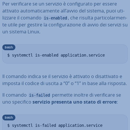
Per ve­ri­fi­ca­re se un servizio è con­fi­gu­ra­to per essere
attivato au­to­ma­ti­ca­men­te all’avvio del sistema, puoi uti­
liz­za­re il comando
, che risulta par­ti­co­lar­men­
is-enabled
te utile per gestire la con­fi­gu­ra­zio­ne di avvio dei servizi su
un sistema Linux.
bash
$ systemctl is-enabled application.service
Il comando indica se il servizio è attivato o di­sat­ti­va­to e
imposta il codice di uscita a “0” o “1” in base alla risposta.
Il comando
permette inoltre di ve­ri­fi­ca­re se
is-failed
uno specifico
servizio presenta uno stato di errore
:
bash
$ systemctl is-failed application.service