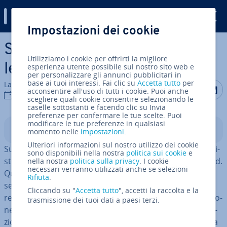
Digital Guide
Impostazioni dei cookie
Vai al contenuto prin­ci­pa­le
Systemctl: gestire i servizi e
Utilizziamo i cookie per offrirti la migliore
le unità di systemd
esperienza utente possibile sul nostro sito web e
per personalizzare gli annunci pubblicitari in
base ai tuoi interessi. Fai clic su
Accetta tutto
per
La redazione di IONOS
Condividi 
Condiv
C
acconsentire all'uso di tutti i cookie. Puoi anche
18 dic 2024
scegliere quali cookie consentire selezionando le
caselle sottostanti e facendo clic su Invia
preferenze per confermare le tue scelte. Puoi
modificare le tue preferenze in qualsiasi
Indice
momento nelle
impostazioni
.
Ulteriori informazioni sul nostro utilizzo dei cookie
Su Linux, systemctl svolge un ruolo centrale nell’am­mi­ni­
sono disponibili nella nostra
politica sui cookie
e
stra­zio­ne del sistema init e del gestore di servizi systemd.
nella nostra
politica sulla privacy
. I cookie
necessari verranno utilizzati anche se selezioni
Questo comando permette all’utente di con­trol­la­re i
Rifiuta
.
servizi, le unità e le con­fi­gu­ra­zio­ni di systemd. Ciò lo
Cliccando su "
Accetta tutto
", accetti la raccolta e la
rende uno strumento in­di­spen­sa­bi­le per l’am­mi­ni­stra­zio­
trasmissione dei tuoi dati a paesi terzi.
ne del sistema. Dal controllo dell’avvio alla per­so­na­liz­za­
zio­ne degli stati del sistema, systemctl offre una gamma