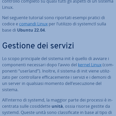
controllo completo su quasi tutti gli aspetti di un sistema
Linux.
Nel seguente tutorial sono riportati esempi pratici di
codice e
comandi Linux
per l’utilizzo di systemctl sulla
base di
Ubuntu 22.04
.
Gestione dei servizi
Lo scopo prin­ci­pa­le del sistema init è quello di avviare i
com­po­nen­ti necessari dopo l’avvio del
kernel Linux
(com­
po­nen­ti “userland”). Inoltre, il sistema di init viene uti­liz­
za­to per con­trol­la­re ef­fi­ca­ce­men­te i servizi e i demoni di
un server in qualsiasi momento dell’ese­cu­zio­ne del
sistema.
All’interno di systemd, la maggior parte dei processi è in­
cen­tra­ta sulle co­sid­det­te
unità
, ossia risorse gestite da
systemd. Queste unità sono clas­si­fi­ca­te in base al tipo di