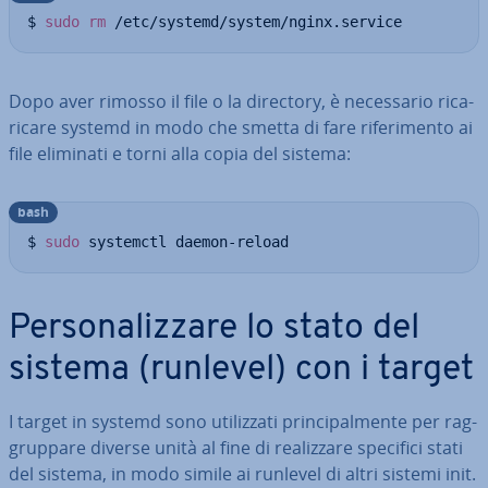
$ 
sudo
rm
 /etc/systemd/system/nginx.service
Dopo aver rimosso il file o la directory, è ne­ces­sa­rio ri­ca­
ri­ca­re systemd in modo che smetta di fare ri­fe­ri­men­to ai
file eliminati e torni alla copia del sistema:
bash
$ 
sudo
 systemctl daemon-reload
Per­so­na­liz­za­re lo stato del
sistema (runlevel) con i target
I target in systemd sono uti­liz­za­ti prin­ci­pal­men­te per rag­
grup­pa­re diverse unità al fine di rea­liz­za­re specifici stati
del sistema, in modo simile ai runlevel di altri sistemi init.