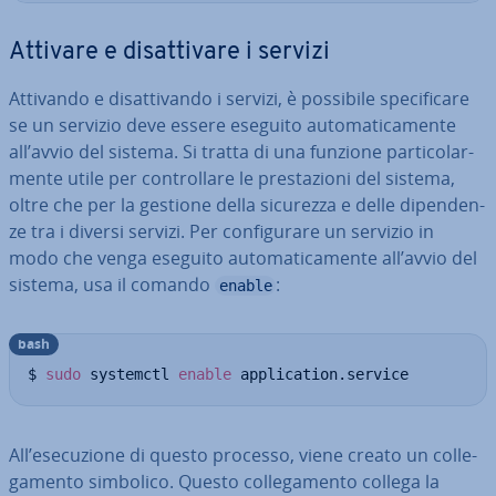
Attivare e di­sat­ti­va­re i servizi
Attivando e di­sat­ti­van­do i servizi, è possibile spe­ci­fi­ca­re
se un servizio deve essere eseguito au­to­ma­ti­ca­men­te
all’avvio del sistema. Si tratta di una funzione par­ti­co­lar­
men­te utile per con­trol­la­re le pre­sta­zio­ni del sistema,
oltre che per la gestione della sicurezza e delle di­pen­den­
ze tra i diversi servizi. Per con­fi­gu­ra­re un servizio in
modo che venga eseguito au­to­ma­ti­ca­men­te all’avvio del
sistema, usa il comando
:
enable
bash
$ 
sudo
 systemctl 
enable
 application.service
All’ese­cu­zio­ne di questo processo, viene creato un col­le­
ga­men­to simbolico. Questo col­le­ga­men­to collega la