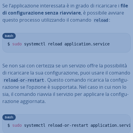
Se l’ap­pli­ca­zio­ne in­te­res­sa­ta è in grado di ri­ca­ri­ca­re i
file
di con­fi­gu­ra­zio­ne senza riavviare
, è possibile avviare
questo processo uti­liz­zan­do il comando
:
reload
bash
$ 
sudo
 systemctl reload application.service
Se non sai con certezza se un servizio offre la pos­si­bi­li­tà
di ri­ca­ri­ca­re la sua con­fi­gu­ra­zio­ne, puoi usare il comando
. Questo comando ricarica la con­fi­gu­
reload-or-restart
ra­zio­ne se l’opzione è sup­por­ta­ta. Nel caso in cui non lo
sia, il comando riavvia il servizio per applicare la con­fi­gu­
ra­zio­ne ag­gior­na­ta.
bash
$ 
sudo
 systemctl reload-or-restart application.servi