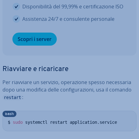
Di­spo­ni­bi­li­tà del 99,99% e cer­ti­fi­ca­zio­ne ISO
As­si­sten­za 24/7 e con­su­len­te personale
Scopri i server
Riavviare e ri­ca­ri­ca­re
Per riavviare un servizio, ope­ra­zio­ne spesso ne­ces­sa­ria
dopo una modifica delle con­fi­gu­ra­zio­ni, usa il comando
:
restart
bash
$ 
sudo
 systemctl restart application.service