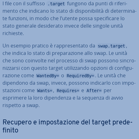
I file con il suffisso
fungono da punti di ri­fe­ri­
.target
men­to che indicano lo stato di di­spo­ni­bi­li­tà di de­ter­mi­na­
te funzioni, in modo che l’utente possa spe­ci­fi­ca­re lo
stato generale de­si­de­ra­to invece delle singole unità
richieste.
Un esempio pratico è rap­pre­sen­ta­to da
,
swap.target
che indica lo stato di pre­pa­ra­zio­ne allo swap. Le unità
che sono coinvolte nel processo di swap possono sin­cro­
niz­zar­si con questo target uti­liz­zan­do opzioni di con­fi­gu­
ra­zio­ne come
o
. Le unità che
WantedBy=
RequiredBy=
dipendono da swap, invece, possono indicarlo con im­po­
sta­zio­ni come
,
e
per
Wants=
Requires=
After=
esprimere la loro di­pen­den­za e la sequenza di avvio
rispetto a swap.
Recupero e im­po­sta­zio­ne del target pre­de­
fi­ni­to