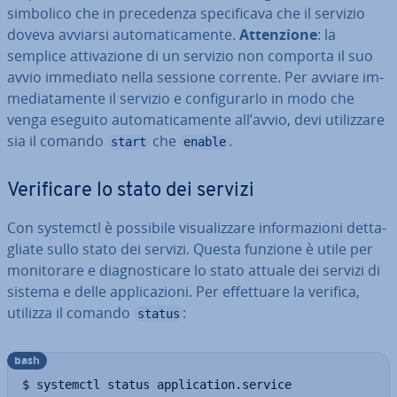
simbolico che in pre­ce­den­za spe­ci­fi­ca­va che il servizio
doveva avviarsi au­to­ma­ti­ca­men­te.
At­ten­zio­ne
: la
semplice at­ti­va­zio­ne di un servizio non comporta il suo
avvio immediato nella sessione corrente. Per avviare im­
me­dia­ta­men­te il servizio e con­fi­gu­rar­lo in modo che
venga eseguito au­to­ma­ti­ca­men­te all’avvio, devi uti­liz­za­re
sia il comando
che
.
start
enable
Ve­ri­fi­ca­re lo stato dei servizi
Con systemctl è possibile vi­sua­liz­za­re in­for­ma­zio­ni det­ta­
glia­te sullo stato dei servizi. Questa funzione è utile per
mo­ni­to­ra­re e dia­gno­sti­ca­re lo stato attuale dei servizi di
sistema e delle ap­pli­ca­zio­ni. Per ef­fet­tua­re la verifica,
utilizza il comando
:
status
bash
$ systemctl status application.service