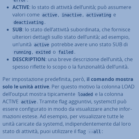
error
ACTIVE
: lo stato di attività dell’unità; può assumere
valori come
,
,
e
active
inactive
activating
.
deactivating
SUB
: lo stato dell’attività su­bor­di­na­ta, che fornisce
ulteriori dettagli sullo stato dell’unità; ad esempio,
un’unità
potrebbe avere uno stato SUB di
active
,
o
.
running
exited
failed
DE­SCRIP­TION
: una breve de­scri­zio­ne dell’unità, che
spesso riflette lo scopo o la fun­zio­na­li­tà dell’unità.
Per im­po­sta­zio­ne pre­de­fi­ni­ta, però,
il comando mostra
solo le unità attive
. Per questo motivo la colonna LOAD
dell’output mostra ti­pi­ca­men­te
e la colonna
loaded
ACTIVE
. Tramite flag ag­giun­ti­vi, systemctl può
active
essere con­fi­gu­ra­to in modo da vi­sua­liz­za­re anche in­for­
ma­zio­ni estese. Ad esempio, per vi­sua­liz­za­re tutte le
unità caricate da systemd, in­di­pen­den­te­men­te dal loro
stato di attività, puoi uti­liz­za­re il flag
:
--all