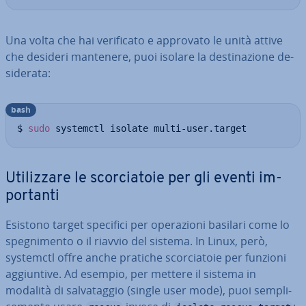
Una volta che hai ve­ri­fi­ca­to e approvato le unità attive
che desideri mantenere, puoi isolare la de­sti­na­zio­ne de­
si­de­ra­ta:
bash
$ 
sudo
 systemctl isolate multi-user.target
Uti­liz­za­re le scor­cia­to­ie per gli eventi im­
por­tan­ti
Esistono target specifici per ope­ra­zio­ni basilari come lo
spe­gni­men­to o il riavvio del sistema. In Linux, però,
systemctl offre anche pratiche scor­cia­to­ie per funzioni
ag­giun­ti­ve. Ad esempio, per mettere il sistema in
modalità di sal­va­tag­gio (single user mode), puoi sem­pli­