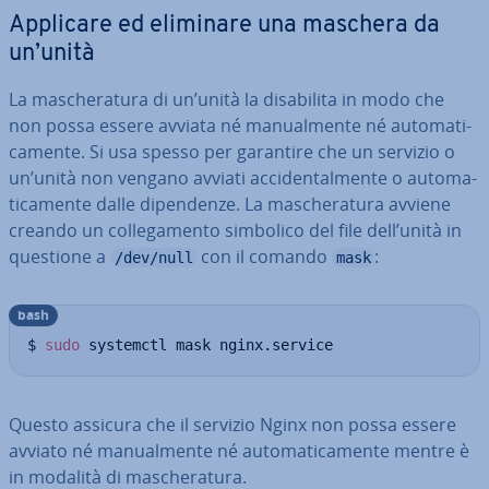
Applicare ed eliminare una maschera da
un’unità
La ma­sche­ra­tu­ra di un’unità la di­sa­bi­li­ta in modo che
non possa essere avviata né ma­nual­men­te né au­to­ma­ti­
ca­men­te. Si usa spesso per garantire che un servizio o
un’unità non vengano avviati ac­ci­den­tal­men­te o au­to­ma­
ti­ca­men­te dalle di­pen­den­ze. La ma­sche­ra­tu­ra avviene
creando un col­le­ga­men­to simbolico del file dell’unità in
questione a
con il comando
:
/dev/null
mask
bash
$ 
sudo
 systemctl mask nginx.service
Questo assicura che il servizio Nginx non possa essere
avviato né ma­nual­men­te né au­to­ma­ti­ca­men­te mentre è
in modalità di ma­sche­ra­tu­ra.