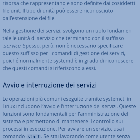
risorsa che rap­pre­sen­ta­no e sono definite dai co­sid­det­ti
file unit. Il tipo di unità può essere ri­co­no­sciu­to
dall’esten­sio­ne del file.
Nella gestione dei servizi, svolgono un ruolo fon­da­men­
ta­le le unità di servizio che terminano con il suffisso
.service
. Spesso, però, non è ne­ces­sa­rio spe­ci­fi­ca­re
questo suffisso per i comandi di gestione dei servizi,
poiché nor­mal­men­te systemd è in grado di ri­co­no­sce­re
che questi comandi si ri­fe­ri­sco­no a essi.
Avvio e in­ter­ru­zio­ne dei servizi
Le ope­ra­zio­ni più comuni eseguite tramite systemctl in
Linux includono l’avvio e l’in­ter­ru­zio­ne dei servizi. Queste
funzioni sono fon­da­men­ta­li per l’am­mi­ni­stra­zio­ne del
sistema e per­met­to­no di mantenere il controllo sui
processi in ese­cu­zio­ne. Per avviare un servizio, usa il
comando
. Se stai lavorando come utente senza
start