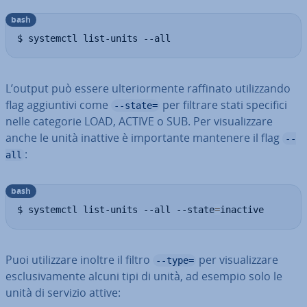
bash
$ systemctl list-units --all
L’output può essere ul­te­rior­men­te raffinato uti­liz­zan­do
flag ag­giun­ti­vi come
per filtrare stati specifici
--state=
nelle categorie LOAD, ACTIVE o SUB. Per vi­sua­liz­za­re
anche le unità inattive è im­por­tan­te mantenere il flag
--
:
all
bash
$ systemctl list-units --all --state
=
inactive
Puoi uti­liz­za­re inoltre il filtro
per vi­sua­liz­za­re
--type=
esclu­si­va­men­te alcuni tipi di unità, ad esempio solo le
unità di servizio attive: