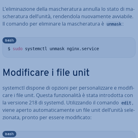
L’eli­mi­na­zio­ne della ma­sche­ra­tu­ra annulla lo stato di ma­
sche­ra­tu­ra dell’unità, ren­den­do­la nuo­va­men­te avviabile.
Il comando per eliminare la ma­sche­ra­tu­ra è
:
unmask
bash
$ 
sudo
 systemctl unmask nginx.service
Mo­di­fi­ca­re i file unit
systemctl dispone di opzioni per per­so­na­liz­za­re e mo­di­fi­
ca­re i file unit. Questa fun­zio­na­li­tà è stata in­tro­dot­ta con
la versione 218 di systemd. Uti­liz­zan­do il comando
,
edit
viene aperto au­to­ma­ti­ca­men­te un file unit dell’unità se­le­
zio­na­ta, pronto per essere mo­di­fi­ca­to:
bash