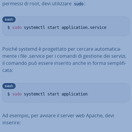
permessi di root, devi uti­liz­za­re
:
sudo
bash
$ 
sudo
 systemctl start application.service
Poiché systemd è pro­get­ta­to per cercare au­to­ma­ti­ca­
men­te i file .service per i comandi di gestione dei servizi,
il comando può essere inserito anche in forma sem­pli­fi­
ca­ta:
bash
$ 
sudo
 systemctl start application
Ad esempio, per avviare il server web Apache, devi
inserire: