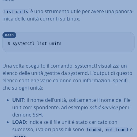
è uno strumento utile per avere una pa­no­ra­
list-units
mi­ca delle unità correnti su Linux:
bash
$ systemctl list-units
Una volta eseguito il comando, systemctl vi­sua­liz­za un
elenco delle unità gestite da systemd. L’output di questo
elenco contiene varie colonne con in­for­ma­zio­ni spe­ci­fi­
che su ogni unità:
UNIT
: il nome dell’unità, so­li­ta­men­te il nome del file
unit cor­ri­spon­den­te, ad esempio
sshd.service
per il
demone SSH.
LOAD
: indica se il file unit è stato caricato con
successo; i valori possibili sono
,
e
loaded
not-found
.