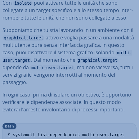
Con
puoi attivare tutte le unità che sono
isolate
collegate a un target specifico e allo stesso tempo in­ter­
rom­pe­re tutte le unità che non sono collegate a esso.
Sup­po­nia­mo che tu stia lavorando in un ambiente con il
attivo e voglia passare a una modalità
graphical.target
mul­tiu­ten­te pura senza in­ter­fac­cia grafica. In questo
caso, puoi di­sat­ti­va­re il sistema grafico isolando
multi-
. Dal momento che
user.target
graphical.target
dipende da
, ma non viceversa, tutti i
multi-user.target
servizi grafici vengono in­ter­rot­ti al momento del
passaggio.
In ogni caso, prima di isolare un obiettivo, è opportuno
ve­ri­fi­ca­re le di­pen­den­ze associate. In questo modo
eviterai l’arresto in­vo­lon­ta­rio di processi im­por­tan­ti.
bash
$ systemctl list-dependencies multi-user.target