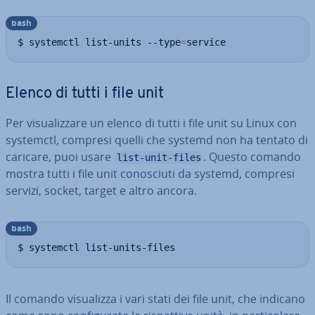
bash
$ systemctl list-units --type
=
service
Elenco di tutti i file unit
Per vi­sua­liz­za­re un elenco di tutti i file unit su Linux con
systemctl, compresi quelli che systemd non ha tentato di
caricare, puoi usare
. Questo comando
list-unit-files
mostra tutti i file unit co­no­sciu­ti da systemd, compresi
servizi, socket, target e altro ancora.
bash
$ systemctl list-units-files
Il comando vi­sua­liz­za i vari stati dei file unit, che indicano