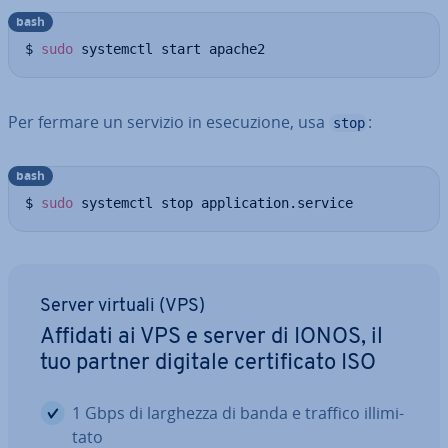
bash
$ 
sudo
 systemctl start apache2
Per fermare un servizio in ese­cu­zio­ne, usa
:
stop
bash
$ 
sudo
 systemctl stop application.service
Server virtuali (VPS)
Affidati ai VPS e server di IONOS, il
tuo partner digitale cer­ti­fi­ca­to ISO
1 Gbps di larghezza di banda e traffico il­li­mi­
ta­to