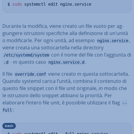
$ 
sudo
 systemctl edit nginx.service
Durante la modifica, viene creato un file vuoto per ag­
giun­ge­re istru­zio­ni spe­ci­fi­che alla de­fi­ni­zio­ne di un’unità
o mo­di­fi­car­le. Per ogni unità, ad esempio
,
nginx.service
viene creata una sot­to­car­tel­la nella directory
con il nome del file con l’aggiunta di
/etc/systemd/system
- in questo caso
.
.d
nginx.service.d
Il file
viene creato in questa sot­to­car­tel­la.
override.conf
Quando systemd carica l’unità, combina il contenuto di
questo file snippet con il file unit originale, in modo che
le istru­zio­ni dello snippet abbiano la priorità. Per
elaborare l’intero file unit, è possibile uti­liz­za­re il flag
--
:
full
bash