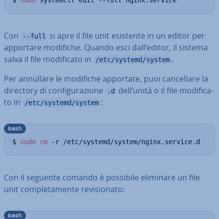
$ 
sudo
 systemctl edit --full nginx.service
Con
si apre il file unit esistente in un editor per
--full
apportare modifiche. Quando esci dall’editor, il sistema
salva il file mo­di­fi­ca­to in
.
/etc/systemd/system
Per annullare le modifiche apportate, puoi can­cel­la­re la
directory di con­fi­gu­ra­zio­ne
dell’unità o il file mo­di­fi­ca­
.d
to in
:
/etc/systemd/system
bash
$ 
sudo
rm
 -r /etc/systemd/system/nginx.service.d
Con il seguente comando è possibile eliminare un file
unit com­ple­ta­men­te re­vi­sio­na­to:
bash