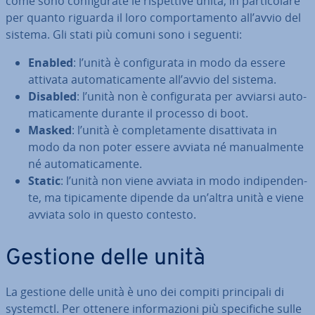
come sono con­fi­gu­ra­te le ri­spet­ti­ve unità, in par­ti­co­la­re
per quanto riguarda il loro com­por­ta­men­to all’avvio del
sistema. Gli stati più comuni sono i seguenti:
Enabled
: l’unità è con­fi­gu­ra­ta in modo da essere
attivata au­to­ma­ti­ca­men­te all’avvio del sistema.
Disabled
: l’unità non è con­fi­gu­ra­ta per avviarsi au­to­
ma­ti­ca­men­te durante il processo di boot.
Masked
: l’unità è com­ple­ta­men­te di­sat­ti­va­ta in
modo da non poter essere avviata né ma­nual­men­te
né au­to­ma­ti­ca­men­te.
Static
: l’unità non viene avviata in modo in­di­pen­den­
te, ma ti­pi­ca­men­te dipende da un’altra unità e viene
avviata solo in questo contesto.
Gestione delle unità
La gestione delle unità è uno dei compiti prin­ci­pa­li di
systemctl. Per ottenere in­for­ma­zio­ni più spe­ci­fi­che sulle