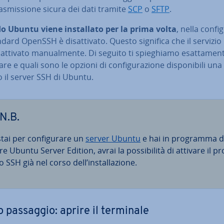
ra­smis­sio­ne sicura dei dati tramite
SCP
o
SFTP
.
 Ubuntu viene in­stal­la­to per la prima volta
, nella con­fi­g
dard OpenSSH è di­sat­ti­va­to. Questo significa che il servizio
attivato ma­nual­men­te. Di seguito ti spie­ghia­mo esat­ta­men­
e e quali sono le opzioni di con­fi­gu­ra­zio­ne di­spo­ni­bi­li una
o il server SSH di Ubuntu.
N.B.
tai per con­fi­gu­ra­re un
server Ubuntu
e hai in programma d
e Ubuntu Server Edition, avrai la pos­si­bi­li­tà di attivare il pro
lo SSH già nel corso dell’in­stal­la­zio­ne.
 passaggio: aprire il terminale