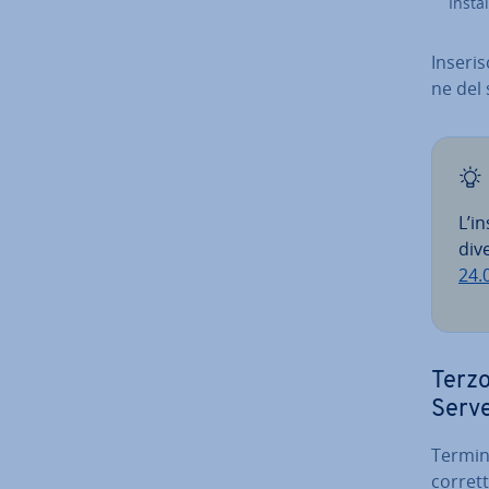
In­sta
Inseris
ne del 
L’in
dive
24.
Terzo
Serv
Termina
cor­ret