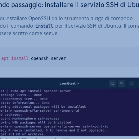
do passaggio: in­stal­la­re il servizio SSH di Ub
i in­stal­la­re OpenSSH dallo strumento a riga di comando
ndo il comando
per il servizio SSH di Ubuntu. Il co
install
ssere scritto come segue:
apt
install
 openssh-server