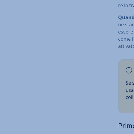
re la t
Quando
ne stan
essere 
come far
attivat
Se s
usar
col­
Primo