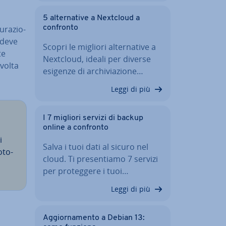
5 al­ter­na­ti­ve a Nextcloud a
u­ra­zio­
confronto
 deve
Scopri le migliori al­ter­na­ti­ve a
te
Nextcloud, ideali per diverse
 volta
esigenze di ar­chi­via­zio­ne…
Leggi di più
I 7 migliori servizi di backup
online a confronto
i
Salva i tuoi dati al sicuro nel
­to­
cloud. Ti pre­sen­tia­mo 7 servizi
per pro­teg­ge­re i tuoi…
Leggi di più
Ag­gior­na­men­to a Debian 13: