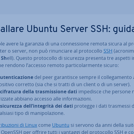
stal­la­re Ubuntu Server SSH: guid
le avere la garanzia di una con­nes­sio­ne remota sicura al p
r o server, non può ri­nun­cia­re al pro­to­col­lo
SSH
(acronim
e
Sh
ell). Questo pro­to­col­lo di sicurezza presenta tre aspetti 
che rendono l’accesso remoto par­ti­co­lar­men­te sicuro:
u­ten­ti­ca­zio­ne
del peer ga­ran­ti­sce sempre il col­le­ga­men­to a
­si­ti­vo corretto (sia che si tratti di un client o di un server).
cifratura della tra­smis­sio­ne dati
impedisce che persone 
riz­za­te abbiano accesso alle in­for­ma­zio­ni.
sicurezza dell’integrità dei dati
protegge i dati trasmessi 
lsiasi tipo di ma­ni­po­la­zio­ne.
ri­bu­zio­ni di Linux
come
Ubuntu
si servono da anni della sui
OpenSSH per offrire tutti i vantaggi del pro­to­col­lo SSH e con