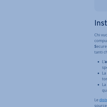
In­
Chi vuo
compute
S
ecur
tan­ti 
L’
a
spo
La
to­
La
qua
Le
di­st
source 