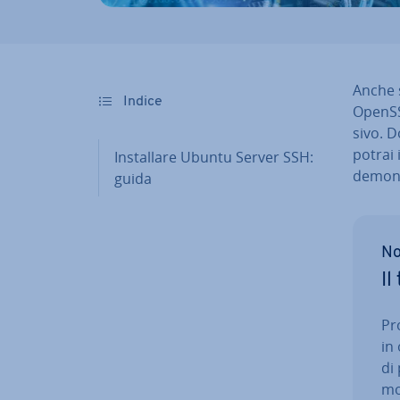
Anche s
Indice
OpenSS
si­vo. 
potrai i
In­stal­la­re Ubuntu Server SSH:
demon
guida
No
Il
Pr
in
di 
mo