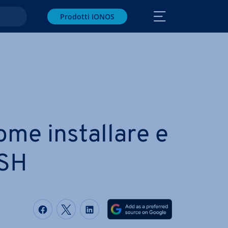
Prodotti IONOS
e in­stal­la­re e
SSH
Condividi via Facebook
Condividi via Twitter
Condividi via LinkedIN