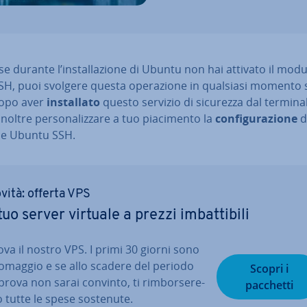
e durante l’in­stal­la­zio­ne di Ubuntu non hai attivato il mod
H, puoi svolgere questa ope­ra­zio­ne in qualsiasi momento s
Dopo aver
in­stal­la­to
questo servizio di sicurezza dal termina
noltre per­so­na­liz­za­re a tuo pia­ci­men­to la
con­fi­gu­ra­zio­ne
d
e Ubuntu SSH.
vità: offerta VPS
 tuo server virtuale a prezzi im­bat­ti­bi­li
ova il nostro VPS. I primi 30 giorni sono
 omaggio e se allo scadere del periodo
Scopri i
prova non sarai convinto, ti rim­bor­se­re­
pacchetti
 tutte le spese sostenute.