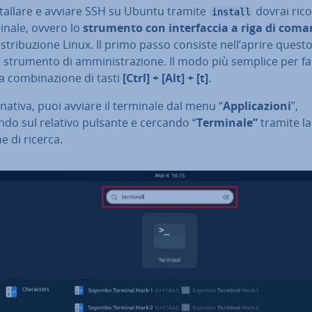
stal­la­re e avviare SSH su Ubuntu tramite
dovrai ric
install
inale, ovvero lo
strumento con in­ter­fac­cia a riga di com
i­stri­bu­zio­ne Linux. Il primo passo consiste nell’aprire quest
 strumento di am­mi­ni­stra­zio­ne. Il modo più semplice per fa
a com­bi­na­zio­ne di tasti
[Ctrl]
+
[Alt]
+
[t]
.
er­na­ti­va, puoi avviare il terminale dal menu “
Ap­pli­ca­zio­ni
”,
do sul relativo pulsante e cercando “
Terminale”
tramite la
e di ricerca.