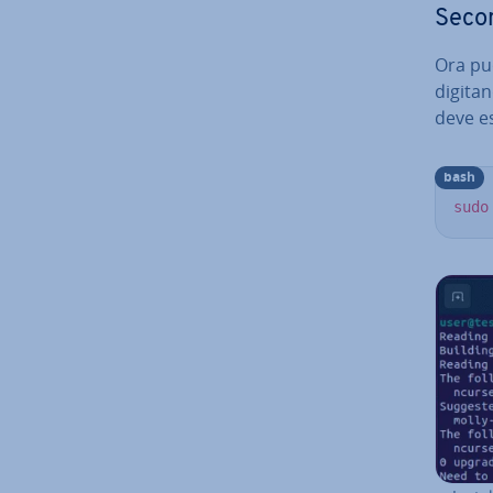
Secon
Ora puo
digita
deve e
bash
sudo