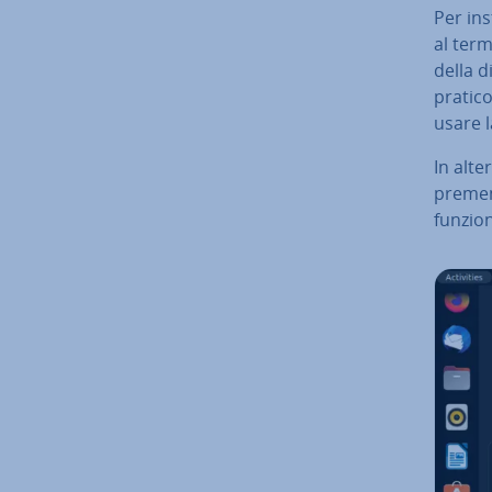
Per in­
al term
della d
pratico
usare l
In al­t
premen
funzion