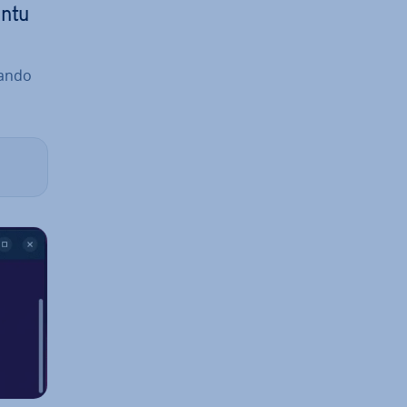
untu
mando