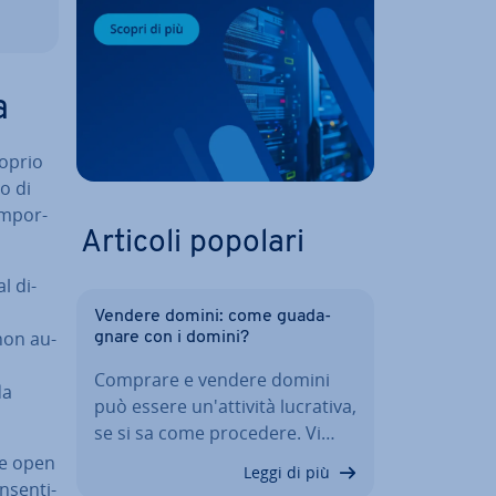
a
roprio
o di
im­por­
Articoli popolari
l di­
Vendere domini: come gua­da­
non au­
gna­re con i domini?
Comprare e vendere domini
da
può essere un'at­ti­vi­tà lucrativa,
se si sa come procedere. Vi…
te open
Leggi di più
­sen­ti­