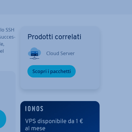
ulo SSH
uc­ces­
Prodotti correlati
le,
el
Cloud Server
Scopri i pacchetti