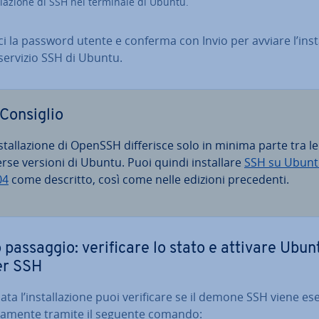
l­la­zio­ne di SSH nel terminale di Ubuntu.
ci la password utente e conferma con Invio per avviare l’in­stal
servizio SSH di Ubuntu.
Consiglio
­stal­la­zio­ne di OpenSSH dif­fe­ri­sce solo in minima parte tra le
rse versioni di Ubuntu. Puoi quindi in­stal­la­re
SSH su Ubun
04
come descritto, così come nelle edizioni pre­ce­den­ti.
 passaggio: ve­ri­fi­ca­re lo stato e attivare Ubun
er SSH
ta l’in­stal­la­zio­ne puoi ve­ri­fi­ca­re se il demone SSH viene e
­ta­men­te tramite il seguente comando: