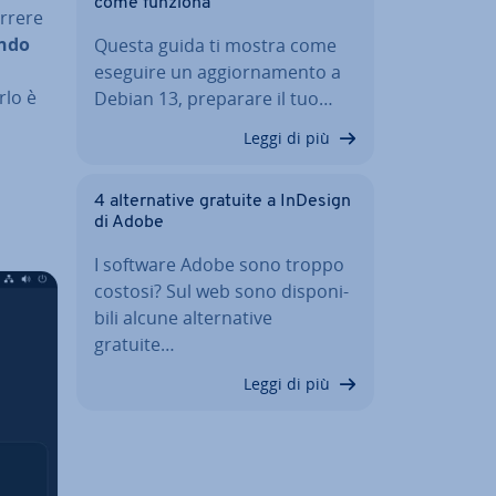
come funziona
orrere
ando
Questa guida ti mostra come
o
eseguire un ag­gior­na­men­to a
rlo è
Debian 13, preparare il tuo…
Leggi di più
4 al­ter­na­ti­ve gratuite a InDesign
di Adobe
I software Adobe sono troppo
costosi? Sul web sono di­spo­ni­
bi­li alcune al­ter­na­ti­ve
gratuite…
Leggi di più