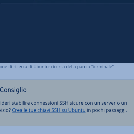
one di ricerca di Ubuntu: ricerca della parola “terminale”.
Consiglio
ideri stabilire con­nes­sio­ni SSH sicure con un server o un
vizio?
Crea le tue chiavi SSH su Ubuntu
in pochi passaggi.