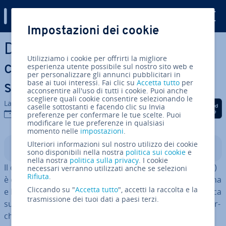
Digital Guide
Impostazioni dei cookie
Vai al contenuto prin­ci­pa­le
Di­stri­bu­ted computing:
Utilizziamo i cookie per offrirti la migliore
calcolo di­stri­bui­to per in­fra­
esperienza utente possibile sul nostro sito web e
per personalizzare gli annunci pubblicitari in
base ai tuoi interessi. Fai clic su
Accetta tutto
per
strut­tu­re digitali ef­fi­cien­ti
acconsentire all'uso di tutti i cookie. Puoi anche
scegliere quali cookie consentire selezionando le
La redazione di IONOS
Condividi via Facebook
Condividi via Twitter
Condividi via Li
caselle sottostanti e facendo clic su Invia
13 ott 2020
preferenze per confermare le tue scelte. Puoi
modificare le tue preferenze in qualsiasi
momento nelle
impostazioni
.
Ulteriori informazioni sul nostro utilizzo dei cookie
Indice
sono disponibili nella nostra
politica sui cookie
e
nella nostra
politica sulla privacy
. I cookie
Il di­stri­bu­ted computing (in italiano “calcolo di­stri­bui­to”)
necessari verranno utilizzati anche se selezioni
Rifiuta
.
è ormai parte in­te­gran­te nell’ambito della vita quo­ti­dia­na
Cliccando su "
Accetta tutto
", accetti la raccolta e la
e la­vo­ra­ti­va. Chi naviga in Internet ed effettua una ricerca
trasmissione dei tuoi dati a paesi terzi.
su Google utilizza proprio il di­stri­bu­ted computing. Le ar­
chi­tet­tu­re di sistema di­stri­bui­te ca­rat­te­riz­za­no anche