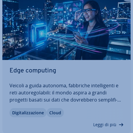
Edge computing
Veicoli a guida autonoma, fabbriche in­tel­li­gen­ti e
reti au­to­re­go­la­bi­li: il mondo aspira a grandi
progetti basati sui dati che do­vreb­be­ro sem­pli­fi­
car­ci la vita. Tuttavia questi sogni sono ir­rea­liz­za­bi­li
Di­gi­ta­liz­za­zio­ne
Cloud
nella classica con­ce­zio­ne del cloud. Servono perciò
nuovi concetti di…
Leggi di più