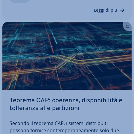
stra­zio­ne e la sca­la­bi­li­tà, il modello…
Leggi di più
Teorema CAP: coerenza, di­spo­ni­bi­li­tà e
tol­le­ran­za alle par­ti­zio­ni
Secondo il teorema CAP, i sistemi di­stri­bui­ti
possono fornire con­tem­po­ra­nea­men­te solo due