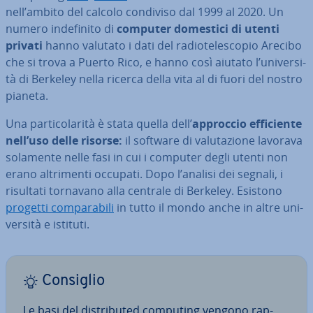
nell’ambito del calcolo condiviso dal 1999 al 2020. Un
numero in­de­fi­ni­to di
computer domestici di utenti
privati
hanno valutato i dati del ra­dio­te­le­sco­pio Arecibo
che si trova a Puerto Rico, e hanno così aiutato l’uni­ver­si­
tà di Berkeley nella ricerca della vita al di fuori del nostro
pianeta.
Una par­ti­co­la­ri­tà è stata quella dell’
approccio ef­fi­cien­te
nell’uso delle risorse:
il software di va­lu­ta­zio­ne lavorava
solamente nelle fasi in cui i computer degli utenti non
erano al­tri­men­ti occupati. Dopo l’analisi dei segnali, i
risultati tornavano alla centrale di Berkeley. Esistono
progetti com­pa­ra­bi­li
in tutto il mondo anche in altre uni­
ver­si­tà e istituti.
Consiglio
Le basi del di­stri­bu­ted computing vengono rap­