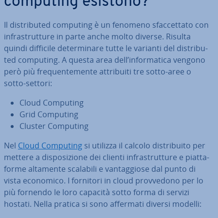
computing esistono?
Il di­stri­bu­ted computing è un fenomeno sfac­cet­ta­to con
in­fra­strut­tu­re in parte anche molto diverse. Risulta
quindi difficile de­ter­mi­na­re tutte le varianti del di­stri­bu­
ted computing. A questa area dell’in­for­ma­ti­ca vengono
però più fre­quen­te­men­te at­tri­bui­ti tre sotto-aree o
sotto-settori:
Cloud Computing
Grid Computing
Cluster Computing
Nel
Cloud Computing
si utilizza il calcolo di­stri­bui­to per
mettere a di­spo­si­zio­ne dei clienti in­fra­strut­tu­re e piat­ta­
for­me altamente scalabili e van­tag­gio­se dal punto di
vista economico. I fornitori in cloud prov­ve­do­no per lo
più fornendo le loro capacità sotto forma di servizi
hostati. Nella pratica si sono affermati diversi modelli: