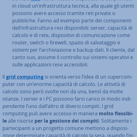
in cloud un’in­fra­strut­tu­ra tecnica, alla quale gli utenti
possono avere accesso tramite reti private o
pubbliche. Fanno ad esempio parte dei com­po­nen­ti
dell’in­fra­strut­tu­ra resi di­spo­ni­bi­li: server, capacità di
calcolo e di rete, di­spo­si­ti­vi di co­mu­ni­ca­zio­ne come
router, switch o firewell, spazio di sal­va­tag­gio e
sistemi per l’ar­chi­via­zio­ne e backup dati. Il cliente, dal
canto suo, assume il controllo sui sistemi operativi e
sulle ap­pli­ca­zio­ni rese ac­ces­si­bi­li.
Il
grid computing
si orienta verso l’idea di un su­per­com­
pu­ter con un’enorme capacità di calcolo. Le attività di
calcolo sono però svolte non da una, bensì da molte
istanze. I server e i PC possono farsi carico in modo in­di­
pen­den­te l’uno dall’altro di diversi compiti. I grid
computing può avere accesso in maniera
molto fles­si­bi­
le
alle risorse
per la gestione dei compiti
. So­li­ta­men­te i
par­te­ci­pan­ti a un progetto comune mettono a di­spo­si­
zio­ne de­ter­mi­na­te capacità di calcolo la sera, quando l’in­