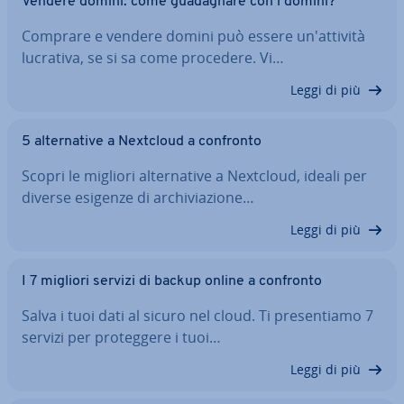
Vendere domini: come gua­da­gna­re con i domini?
Comprare e vendere domini può essere un'at­ti­vi­tà
lucrativa, se si sa come procedere. Vi…
Leggi di più
5 al­ter­na­ti­ve a Nextcloud a confronto
Scopri le migliori al­ter­na­ti­ve a Nextcloud, ideali per
diverse esigenze di ar­chi­via­zio­ne…
Leggi di più
I 7 migliori servizi di backup online a confronto
Salva i tuoi dati al sicuro nel cloud. Ti pre­sen­tia­mo 7
servizi per pro­teg­ge­re i tuoi…
Leggi di più