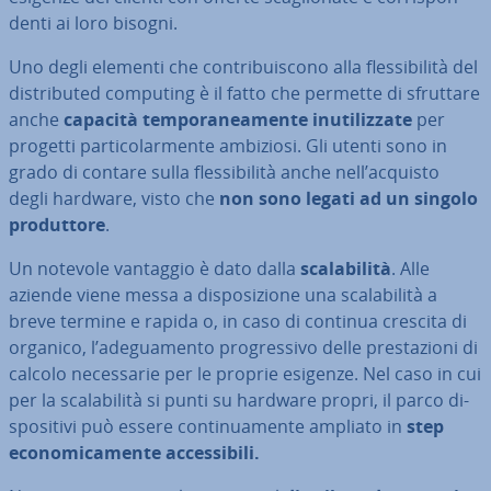
den­ti ai loro bisogni.
Uno degli elementi che con­tri­bui­sco­no alla fles­si­bi­li­tà del
di­stri­bu­ted computing è il fatto che permette di sfruttare
anche
capacità tem­po­ra­nea­men­te inu­ti­liz­za­te
per
progetti par­ti­co­lar­men­te ambiziosi. Gli utenti sono in
grado di contare sulla fles­si­bi­li­tà anche nell’acquisto
degli hardware, visto che
non sono legati ad un singolo
pro­dut­to­re
.
Un notevole vantaggio è dato dalla
sca­la­bi­li­tà
. Alle
aziende viene messa a di­spo­si­zio­ne una sca­la­bi­li­tà a
breve termine e rapida o, in caso di continua crescita di
organico, l’ade­gua­men­to pro­gres­si­vo delle pre­sta­zio­ni di
calcolo ne­ces­sa­rie per le proprie esigenze. Nel caso in cui
per la sca­la­bi­li­tà si punti su hardware propri, il parco di­
spo­si­ti­vi può essere con­ti­nua­men­te ampliato in
step
eco­no­mi­ca­men­te ac­ces­si­bi­li.