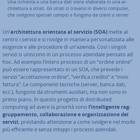
Una richiesta a una banca dati viene elaborata in una ar­
chi­tet­tu­ra a strati. Gli strati si trovano in diversi computer,
che svolgono speciali compiti e fungono da client o server.
Un’
ar­chi­tet­tu­ra orientata al servizio (SOA)
mette al
centro i servizi e si rivolge in maniera per­so­na­liz­za­ta alle
esigenze e alle procedure di un’azienda. Così i singoli
servizi si uniscono in un processo aziendale pensato ad
hoc. Ad esempio l’intero processo di un “ordine online”
può essere rap­pre­sen­ta­to in un SOA, che prevede i
servizi “ac­cet­ta­zio­ne ordine”, “verifica credito” e “invio
fattura”. Le com­po­nen­ti tecniche (server, banca dati,
ecc.), fungono da strumenti ausiliari, ma non sono in
primo piano. In questo progetto di di­stri­bu­ted
computing ad avere la priorità sono
l’in­tel­li­gen­te
rag­
grup­pa­men­to, col­la­bo­ra­zio­ne e or­ga­niz­za­zio­ne dei
servizi
, prestando at­ten­zio­ne a come svolgere nel modo
più ef­fi­cien­te e senza intoppi i processi aziendali.