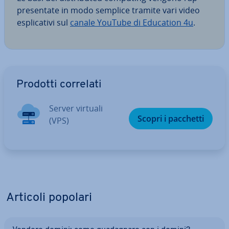
pre­sen­ta­te in modo semplice tramite vari video
espli­ca­ti­vi sul
canale YouTube di Education 4u
.
Vai al menu prin­ci­pa­le
Prodotti correlati
Server virtuali
Scopri i pacchetti
(VPS)
Articoli popolari