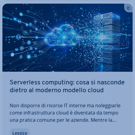
Ser­ver­less computing: cosa si nasconde
dietro al moderno modello cloud
Non disporre di risorse IT interne ma no­leg­giar­le
come in­fra­strut­tu­ra cloud è diventata da tempo
una pratica comune per le aziende. Mentre la
maggior parte delle soluzioni, come IaaS o PaaS,
Lessico
richiede in­te­ra­zio­ni utente concrete per l'am­mi­ni­