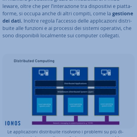
leware, oltre che per l’in­te­ra­zio­ne tra di­spo­si­ti­vi e piat­ta­
for­me, si occupa anche di altri compiti, come la
gestione
dei dati.
Inoltre regola l’accesso delle ap­pli­ca­zio­ni di­stri­
bui­te alle funzioni e ai processi dei sistemi operativi, che
sono di­spo­ni­bi­li lo­cal­men­te sui computer collegati.
Le ap­pli­ca­zio­ni di­stri­bui­te risolvono i problemi su più di­