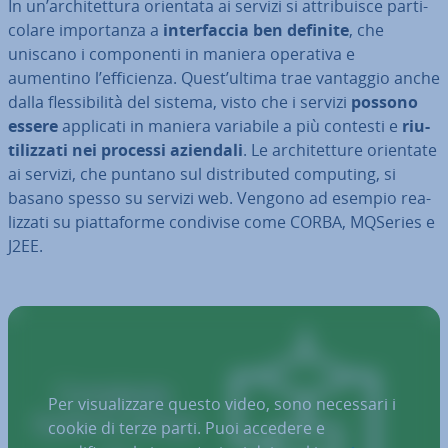
In un’ar­chi­tet­tu­ra orientata ai servizi si at­tri­bui­sce par­ti­
co­la­re im­por­tan­za a
in­ter­fac­cia ben definite
, che
uniscano i com­po­nen­ti in maniera operativa e
aumentino l’ef­fi­cien­za. Quest’ultima trae vantaggio anche
dalla fles­si­bi­li­tà del sistema, visto che i servizi
possono
essere
applicati in maniera variabile a più contesti e
riu­
ti­liz­za­ti nei processi aziendali
. Le ar­chi­tet­tu­re orientate
ai servizi, che puntano sul di­stri­bu­ted computing, si
basano spesso su servizi web. Vengono ad esempio rea­
liz­za­ti su piat­ta­for­me condivise come CORBA, MQSeries e
J2EE.
Per visualizzare questo video, sono necessari i
cookie di terze parti. Puoi accedere e