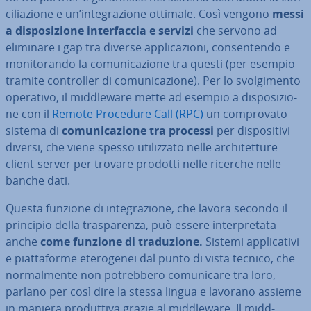
ci­lia­zio­ne e un’in­te­gra­zio­ne ottimale. Così vengono
messi
a di­spo­si­zio­ne in­ter­fac­cia e servizi
che servono ad
eliminare i gap tra diverse ap­pli­ca­zio­ni, con­sen­ten­do e
mo­ni­to­ran­do la co­mu­ni­ca­zio­ne tra questi (per esempio
tramite con­trol­ler di co­mu­ni­ca­zio­ne). Per lo svol­gi­men­to
operativo, il midd­leware mette ad esempio a di­spo­si­zio­
ne con il
Remote Procedure Call (RPC)
un com­pro­va­to
sistema di
co­mu­ni­ca­zio­ne tra processi
per di­spo­si­ti­vi
diversi, che viene spesso uti­liz­za­to nelle ar­chi­tet­tu­re
client-server per trovare prodotti nelle ricerche nelle
banche dati.
Questa funzione di in­te­gra­zio­ne, che lavora secondo il
principio della tra­spa­ren­za, può essere in­ter­pre­ta­ta
anche
come funzione di tra­du­zio­ne.
Sistemi ap­pli­ca­ti­vi
e piat­ta­for­me ete­ro­ge­nei dal punto di vista tecnico, che
nor­mal­men­te non po­treb­be­ro co­mu­ni­ca­re tra loro,
parlano per così dire la stessa lingua e lavorano assieme
in maniera pro­dut­ti­va grazie al midd­leware. Il midd­