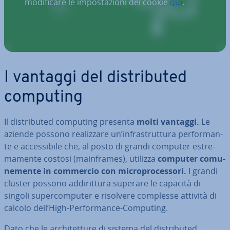
modificare le impostazioni dei cookie
qui
.
I vantaggi del di­stri­bu­ted
computing
Il di­stri­bu­ted computing presenta
molti vantaggi.
Le
aziende possono rea­liz­za­re un’in­fra­strut­tu­ra per­for­man­
te e ac­ces­si­bi­le che, al posto di grandi computer estre­
ma­men­te costosi (main­fra­mes), utilizza
computer co­mu­
ne­men­te in commercio con mi­cro­pro­ces­so­ri.
I grandi
cluster possono ad­di­rit­tu­ra superare le capacità di
singoli su­per­com­pu­ter e risolvere complesse attività di
calcolo dell’High-Per­for­man­ce-Computing.
Dato che le ar­chi­tet­tu­re di sistema del di­stri­bu­ted