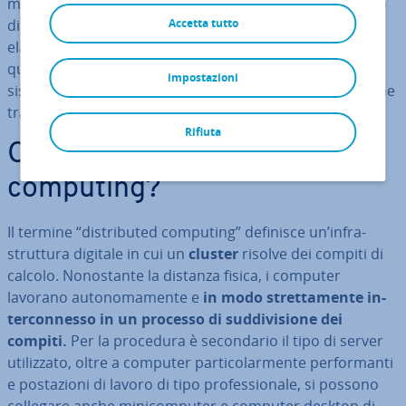
molte attività d’impresa e for­ni­sco­no a un gran numero
di pre­sta­zio­ni e servizi, suf­fi­cien­ti capacità di calcolo ed
Accetta tutto
ela­bo­ra­zio­ne. Vi spie­ghe­re­mo di seguito come funziona
questa procedura e raf­fi­gu­re­re­mo le ar­chi­tet­tu­re di
impostazioni
sistema uti­liz­za­te e gli ambiti di impiego. Verranno anche
trattati i vantaggi del calcolo di­stri­bui­to.
Rifiuta
Cos’è il di­stri­bu­ted
computing?
Il termine “di­stri­bu­ted computing” definisce un’in­fra­
strut­tu­ra digitale in cui un
cluster
risolve dei compiti di
calcolo. No­no­stan­te la distanza fisica, i computer
lavorano au­to­no­ma­men­te e
in modo stret­ta­men­te in­
ter­con­nes­so in un processo di sud­di­vi­sio­ne dei
compiti.
Per la procedura è se­con­da­rio il tipo di server
uti­liz­za­to, oltre a computer par­ti­co­lar­men­te per­for­man­ti
e po­sta­zio­ni di lavoro di tipo pro­fes­sio­na­le, si possono