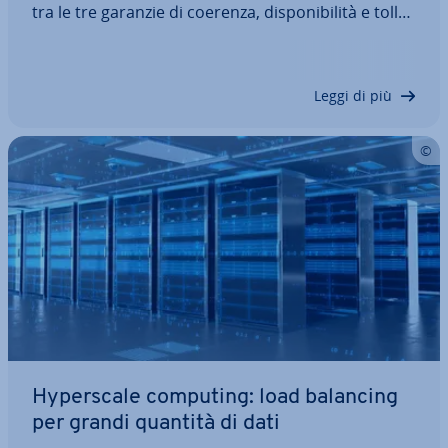
tra le tre garanzie di coerenza, di­spo­ni­bi­li­tà e tol­le­
ran­za alle par­ti­zio­ni. In questo articolo vi il­lu­stria­
mo le origini del teorema CAP e la sua de­fi­ni­zio­ne.
Infine, vi mo­stre­re­mo alcuni…
Leggi di più
Hy­per­sca­le computing: load balancing
per grandi quantità di dati