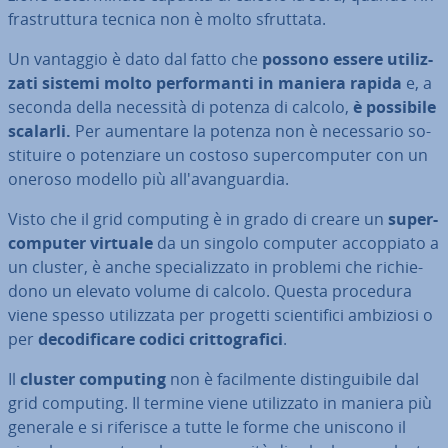
fra­strut­tu­ra tecnica non è molto sfruttata.
Un vantaggio è dato dal fatto che
possono essere uti­liz­
za­ti sistemi molto per­for­man­ti in maniera rapida
e, a
seconda della necessità di potenza di calcolo,
è possibile
scalarli.
Per aumentare la potenza non è ne­ces­sa­rio so­
sti­tui­re o po­ten­zia­re un costoso su­per­com­pu­ter con un
oneroso modello più al­l'a­van­guar­dia.
Visto che il grid computing è in grado di creare un
su­per­
com­pu­ter virtuale
da un singolo computer ac­cop­pia­to a
un cluster, è anche spe­cia­liz­za­to in problemi che ri­chie­
do­no un elevato volume di calcolo. Questa procedura
viene spesso uti­liz­za­ta per progetti scien­ti­fi­ci ambiziosi o
per
de­co­di­fi­ca­re codici crit­to­gra­fi­ci
.
Il
cluster computing
non è fa­cil­men­te di­stin­gui­bi­le dal
grid computing. Il termine viene uti­liz­za­to in maniera più
generale e si riferisce a tutte le forme che uniscono il