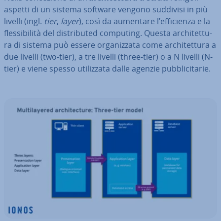
aspetti di un sistema software vengono suddivisi in più
livelli (ingl.
tier
,
layer
), così da aumentare l’ef­fi­cien­za e la
fles­si­bi­li­tà del di­stri­bu­ted computing. Questa ar­chi­tet­tu­
ra di sistema può essere or­ga­niz­za­ta come ar­chi­tet­tu­ra a
due livelli (two-tier), a tre livelli (three-tier) o a N livelli (N-
tier) e viene spesso uti­liz­za­ta dalle agenzie pub­bli­ci­ta­rie.