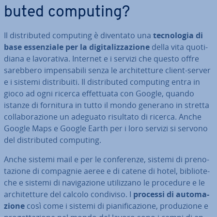
bu­ted computing?
Il di­stri­bu­ted computing è diventato una
tec­no­lo­gia di
base es­sen­zia­le per la di­gi­ta­liz­za­zio­ne
della vita quo­ti­
dia­na e la­vo­ra­ti­va. Internet e i servizi che questo offre
sarebbero im­pen­sa­bi­li senza le ar­chi­tet­tu­re client-server
e i sistemi di­stri­bui­ti. Il di­stri­bu­ted computing entra in
gioco ad ogni ricerca ef­fet­tua­ta con Google, quando
istanze di fornitura in tutto il mondo generano in stretta
col­la­bo­ra­zio­ne un adeguato risultato di ricerca. Anche
Google Maps e Google Earth per i loro servizi si servono
del di­stri­bu­ted computing.
Anche sistemi mail e per le con­fe­ren­ze, sistemi di pre­no­
ta­zio­ne di compagnie aeree e di catene di hotel, bi­blio­te­
che e sistemi di na­vi­ga­zio­ne uti­liz­za­no le procedure e le
ar­chi­tet­tu­re del calcolo condiviso. I
processi di au­to­ma­
zio­ne
così come i sistemi di pia­ni­fi­ca­zio­ne, pro­du­zio­ne e