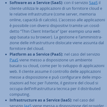
Software as a Service (SaaS)
: con il servizio
SaaS
il
cliente utilizza le ap­pli­ca­zio­ni di un fornitore cloud e
le relative in­fra­strut­tu­re (come server, memoria
online, capacità di calcolo). L’accesso alle ap­pli­ca­zio­ni
è possibile con diversi di­spo­si­ti­vi tramite un co­sid­
det­to “Thin Client Interface” (per esempio una web
app basata su browser). La gestione e l’am­mi­ni­stra­
zio­ne delle in­fra­strut­tu­re dislocate viene assunta dal
fornitore del cloud.
Platform as a Service
(PaaS):
nel caso del servizio
PaaS
viene messo a di­spo­si­zio­ne un ambiente
basato su cloud, come per lo sviluppo di ap­pli­ca­zio­ni
web. Il cliente assume il controllo delle ap­pli­ca­zio­ni
messe a di­spo­si­zio­ne e può con­fi­gu­ra­re delle im­po­
sta­zio­ni ad hoc per l’utente, il gestore del cloud si
occupa dell’in­fra­strut­tu­ra tecnica per il di­stri­bu­ted
computing.
In­fra­struc­tu­re as a Service (IaaS)
: nel caso del
servizio
IaaS
viene messa a di­spo­si­zio­ne del provider