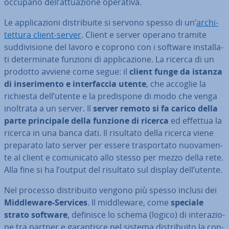
occupano dell’at­tua­zio­ne operativa.
Le ap­pli­ca­zio­ni di­stri­bui­te si servono spesso di un’
ar­chi­
tet­tu­ra client-server
. Client e server operano tramite
sud­di­vi­sio­ne del lavoro e coprono con i software in­stal­la­
ti de­ter­mi­na­te funzioni di ap­pli­ca­zio­ne. La ricerca di un
prodotto avviene come segue: il
client funge da istanza
di in­se­ri­men­to e in­ter­fac­cia utente
, che accoglie la
richiesta dell’utente e la pre­di­spo­ne di modo che venga
inoltrata a un server. Il
server remoto si fa carico della
parte prin­ci­pa­le della funzione di ricerca
ed effettua la
ricerca in una banca dati. Il risultato della ricerca viene
preparato lato server per essere tra­spor­ta­to nuo­va­men­
te al client e co­mu­ni­ca­to allo stesso per mezzo della rete.
Alla fine si ha l’output del risultato sul display dell’utente.
Nel processo di­stri­bui­to vengono più spesso inclusi dei
Midd­leware-Services
.
Il midd­leware, come
speciale
strato software
, definisce lo schema (logico) di in­te­ra­zio­
ne tra partner e ga­ran­ti­sce nel sistema di­stri­bui­to la con­