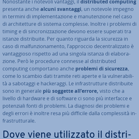
No­no­stan­te i notevoli vantaggi, il
di­stri­bu­ted computing
presenta anche
alcuni svantaggi
, un notevole impegno
in termini di im­ple­men­ta­zio­ne e ma­nu­ten­zio­ne nel caso
di ar­chi­tet­tu­re di sistema complesse. Inoltre i problemi di
timing e di sin­cro­niz­za­zio­ne devono essere superati tra
istanze di­stri­bui­te. Per quanto riguarda la sicurezza in
caso di mal­fun­zio­na­men­to, l’approccio de­cen­tra­liz­za­to è
van­tag­gio­so rispetto ad una singola istanza di ela­bo­ra­
zio­ne. Però le procedure connesse al di­stri­bu­ted
computing com­por­ta­no anche
problemi di sicurezza
,
come lo scambio dati tramite reti aperte e la vul­ne­ra­bi­li­
tà a sabotaggi e hac­ke­rag­gi. Le in­fra­strut­tu­re di­stri­bui­te
sono in generale
più soggette all’errore,
visto che a
livello di hardware e di software ci sono più in­ter­fac­ce e
po­ten­zia­li fonti di problemi. La diagnosi dei problemi e
degli errori è inoltre resa più difficile dalla com­ples­si­tà in­
fra­strut­tu­ra­le.
Dove viene uti­liz­za­to il di­stri­