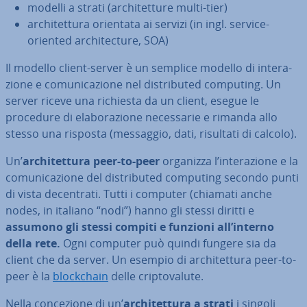
modelli a strati (ar­chi­tet­tu­re multi-tier)
ar­chi­tet­tu­ra orientata ai servizi (in ingl. service-
oriented ar­chi­tec­tu­re, SOA)
Il modello client-server è un semplice modello di in­te­ra­
zio­ne e co­mu­ni­ca­zio­ne nel di­stri­bu­ted computing. Un
server riceve una richiesta da un client, esegue le
procedure di ela­bo­ra­zio­ne ne­ces­sa­rie e rimanda allo
stesso una risposta (messaggio, dati, risultati di calcolo).
Un’
ar­chi­tet­tu­ra peer-to-peer
organizza l’in­te­ra­zio­ne e la
co­mu­ni­ca­zio­ne del di­stri­bu­ted computing secondo punti
di vista de­cen­tra­ti. Tutti i computer (chiamati anche
nodes, in italiano “nodi”) hanno gli stessi diritti e
assumono gli stessi compiti e funzioni all’interno
della rete.
Ogni computer può quindi fungere sia da
client che da server. Un esempio di ar­chi­tet­tu­ra peer-to-
peer è la
bloc­k­chain
delle crip­to­va­lu­te.
Nella con­ce­zio­ne di un’
ar­chi­tet­tu­ra a strati
i singoli