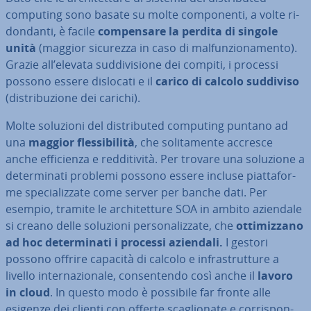
computing sono basate su molte com­po­nen­ti, a volte ri­
don­dan­ti, è facile
com­pen­sa­re la perdita di singole
unità
(maggior sicurezza in caso di mal­fun­zio­na­men­to).
Grazie all’elevata sud­di­vi­sio­ne dei compiti, i processi
possono essere dislocati e il
carico di calcolo suddiviso
(di­stri­bu­zio­ne dei carichi).
Molte soluzioni del di­stri­bu­ted computing puntano ad
una
maggior fles­si­bi­li­tà
, che so­li­ta­men­te accresce
anche ef­fi­cien­za e red­di­ti­vi­tà. Per trovare una soluzione a
de­ter­mi­na­ti problemi possono essere incluse piat­ta­for­
me spe­cia­liz­za­te come server per banche dati. Per
esempio, tramite le ar­chi­tet­tu­re SOA in ambito aziendale
si creano delle soluzioni per­so­na­liz­za­te, che
ot­ti­miz­za­no
ad hoc de­ter­mi­na­ti i processi aziendali.
I gestori
possono offrire capacità di calcolo e in­fra­strut­tu­re a
livello in­ter­na­zio­na­le, con­sen­ten­do così anche il
lavoro
in cloud
. In questo modo è possibile far fronte alle
esigenze dei clienti con offerte sca­glio­na­te e cor­ri­spon­