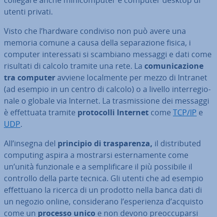
collegare anche mi­ni­com­pu­ter e computer desktop di
utenti privati.
Visto che l’hardware condiviso non può avere una
memoria comune a causa della se­pa­ra­zio­ne fisica, i
computer in­te­res­sa­ti si scambiano messaggi e dati come
risultati di calcolo tramite una rete. La
co­mu­ni­ca­zio­ne
tra computer
avviene lo­cal­men­te per mezzo di Intranet
(ad esempio in un centro di calcolo) o a livello in­ter­re­gio­
na­le o globale via Internet. La tra­smis­sio­ne dei messaggi
è ef­fet­tua­ta tramite
pro­to­col­li Internet
come
TCP/IP
e
UDP
.
All’insegna del
principio di tra­spa­ren­za,
il di­stri­bu­ted
computing aspira a mostrarsi ester­na­men­te come
un’unità fun­zio­na­le e a sem­pli­fi­ca­re il più possibile il
controllo della parte tecnica. Gli utenti che ad esempio
ef­fet­tua­no la ricerca di un prodotto nella banca dati di
un negozio online, con­si­de­ra­no l’espe­rien­za d’acquisto
come un
processo unico
e non devono pre­oc­cu­par­si