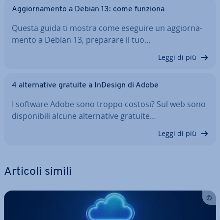
Ag­gior­na­men­to a Debian 13: come funziona
Questa guida ti mostra come eseguire un ag­gior­na­
men­to a Debian 13, preparare il tuo…
Leggi di più
4 al­ter­na­ti­ve gratuite a InDesign di Adobe
I software Adobe sono troppo costosi? Sul web sono
di­spo­ni­bi­li alcune al­ter­na­ti­ve gratuite…
Leggi di più
Articoli simili