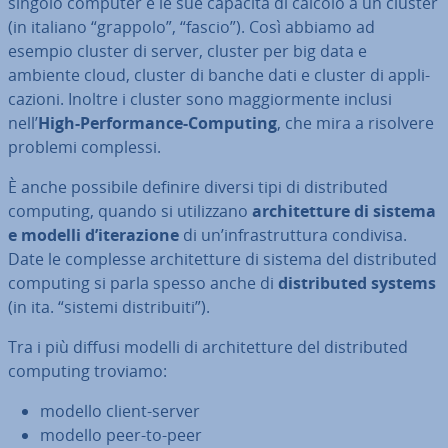
singolo computer e le sue capacità di calcolo a un cluster
(in italiano “grappolo”, “fascio”). Così abbiamo ad
esempio cluster di server, cluster per big data e
ambiente cloud, cluster di banche dati e cluster di ap­pli­
ca­zio­ni. Inoltre i cluster sono mag­gior­men­te inclusi
nell’
High-Per­for­man­ce-Computing
, che mira a risolvere
problemi complessi.
È anche possibile definire diversi tipi di di­stri­bu­ted
computing, quando si uti­liz­za­no
ar­chi­tet­tu­re di sistema
e modelli d’ite­ra­zio­ne
di un’in­fra­strut­tu­ra condivisa.
Date le complesse ar­chi­tet­tu­re di sistema del di­stri­bu­ted
computing si parla spesso anche di
di­stri­bu­ted systems
(in ita. “sistemi di­stri­bui­ti”).
Tra i più diffusi modelli di ar­chi­tet­tu­re del di­stri­bu­ted
computing troviamo:
modello client-server
modello peer-to-peer