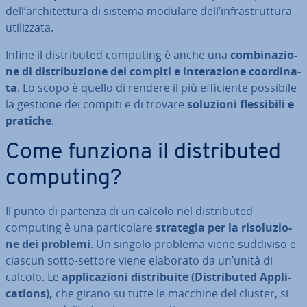
dell’ar­chi­tet­tu­ra di sistema modulare dell’in­fra­strut­tu­ra
uti­liz­za­ta.
Infine il di­stri­bu­ted computing è anche una
com­bi­na­zio­
ne di di­stri­bu­zio­ne dei compiti e in­te­ra­zio­ne coor­di­na­
ta
. Lo scopo è quello di rendere il più ef­fi­cien­te possibile
la gestione dei compiti e di trovare
soluzioni fles­si­bi­li e
pratiche
.
Come funziona il di­stri­bu­ted
computing?
Il punto di partenza di un calcolo nel di­stri­bu­ted
computing è una par­ti­co­la­re
strategia per la ri­so­lu­zio­
ne dei problemi
.
Un singolo problema viene suddiviso e
ciascun sotto-settore viene elaborato da un’unità di
calcolo. Le
ap­pli­ca­zio­ni di­stri­bui­te (Di­stri­bu­ted Ap­pli­
ca­tions),
che girano su tutte le macchine del cluster, si