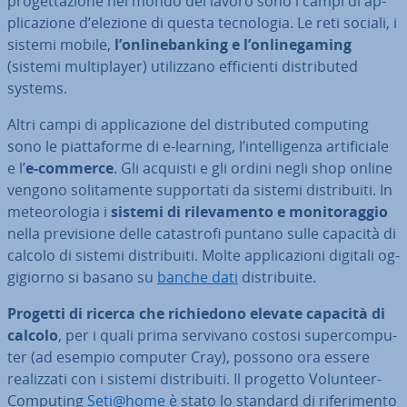
pro­get­ta­zio­ne nel mondo del lavoro sono i campi di ap­
pli­ca­zio­ne d’elezione di questa tec­no­lo­gia. Le reti sociali, i
sistemi mobile,
l’on­li­ne­ban­king e l’on­li­ne­ga­ming
(sistemi mul­ti­player) uti­liz­za­no ef­fi­cien­ti di­stri­bu­ted
systems.
Altri campi di ap­pli­ca­zio­ne del di­stri­bu­ted computing
sono le piat­ta­for­me di e-learning, l’in­tel­li­gen­za ar­ti­fi­cia­le
e l’
e-commerce
. Gli acquisti e gli ordini negli shop online
vengono so­li­ta­men­te sup­por­ta­ti da sistemi di­stri­bui­ti. In
me­teo­ro­lo­gia i
sistemi di ri­le­va­men­to e mo­ni­to­rag­gio
nella pre­vi­sio­ne delle ca­ta­stro­fi puntano sulle capacità di
calcolo di sistemi di­stri­bui­ti. Molte ap­pli­ca­zio­ni digitali og­
gi­gior­no si basano su
banche dati
di­stri­bui­te.
Progetti di ricerca che ri­chie­do­no elevate capacità di
calcolo
, per i quali prima servivano costosi su­per­com­pu­
ter (ad esempio computer Cray), possono ora essere
rea­liz­za­ti con i sistemi di­stri­bui­ti. Il progetto Volunteer-
Computing
Seti@home
è stato lo standard di ri­fe­ri­men­to