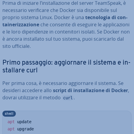
Prima di iniziare l’in­stal­la­zio­ne del server TeamSpeak, è
ne­ces­sa­rio ve­ri­fi­ca­re che Docker sia di­spo­ni­bi­le sul
proprio sistema Linux. Docker è una
tec­no­lo­gia di con­
tai­ne­riz­za­zio­ne
che consente di eseguire le ap­pli­ca­zio­ni
e le loro di­pen­den­ze in con­te­ni­to­ri isolati. Se Docker non
è ancora in­stal­la­to sul tuo sistema, puoi sca­ri­car­lo dal
sito ufficiale.
Primo passaggio: ag­gior­na­re il sistema e in­
stal­la­re curl
Per prima cosa, è ne­ces­sa­rio ag­gior­na­re il sistema. Se
desideri accedere allo
script di in­stal­la­zio­ne di Docker
,
dovrai uti­liz­za­re il metodo
.
curl
shell
apt
apt