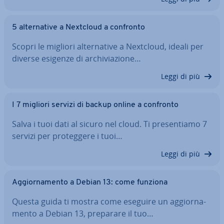
5 al­ter­na­ti­ve a Nextcloud a confronto
Scopri le migliori al­ter­na­ti­ve a Nextcloud, ideali per
diverse esigenze di ar­chi­via­zio­ne…
Leggi di più
I 7 migliori servizi di backup online a confronto
Salva i tuoi dati al sicuro nel cloud. Ti pre­sen­tia­mo 7
servizi per pro­teg­ge­re i tuoi…
Leggi di più
Ag­gior­na­men­to a Debian 13: come funziona
Questa guida ti mostra come eseguire un ag­gior­na­
men­to a Debian 13, preparare il tuo…