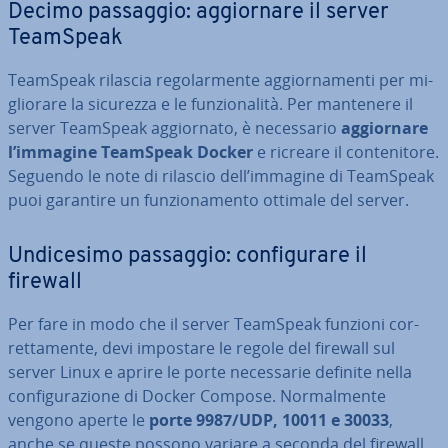
Decimo passaggio: ag­gior­na­re il server
TeamSpeak
TeamSpeak rilascia re­go­lar­men­te ag­gior­na­men­ti per mi­
glio­ra­re la sicurezza e le fun­zio­na­li­tà. Per mantenere il
server TeamSpeak ag­gior­na­to, è ne­ces­sa­rio
ag­gior­na­re
l’immagine TeamSpeak Docker
e ricreare il con­te­ni­to­re.
Seguendo le note di rilascio dell’immagine di TeamSpeak
puoi garantire un fun­zio­na­men­to ottimale del server.
Un­di­ce­si­mo passaggio: con­fi­gu­ra­re il
firewall
Per fare in modo che il server TeamSpeak funzioni cor­
ret­ta­men­te, devi impostare le regole del firewall sul
server Linux e aprire le porte ne­ces­sa­rie definite nella
con­fi­gu­ra­zio­ne di Docker Compose. Nor­mal­men­te
vengono aperte le
porte 9987/UDP, 10011 e 30033
,
anche se queste possono variare a seconda del firewall