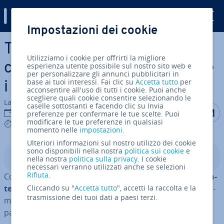
Digital Guide
Impostazioni dei cookie
Vai al contenuto prin­ci­pa­le
TeamSpeak: con­fi­gu­ra­re i
Utilizziamo i cookie per offrirti la migliore
con­te­ni­to­ri Docker e ospitare
esperienza utente possibile sul nostro sito web e
per personalizzare gli annunci pubblicitari in
base ai tuoi interessi. Fai clic su
Accetta tutto
per
i server
acconsentire all'uso di tutti i cookie. Puoi anche
scegliere quali cookie consentire selezionando le
La redazione di IONOS
caselle sottostanti e facendo clic su Invia
Condividi 
Condiv
C
11 set 2024
preferenze per confermare le tue scelte. Puoi
modificare le tue preferenze in qualsiasi
5 mins
momento nelle
impostazioni
.
Ulteriori informazioni sul nostro utilizzo dei cookie
sono disponibili nella nostra
politica sui cookie
e
Indice
nella nostra
politica sulla privacy
. I cookie
necessari verranno utilizzati anche se selezioni
Rifiuta
.
Con Docker è possibile
creare ra­pi­da­men­te e fa­cil­men­
te istanze del server TeamSpeak
Cliccando su "
Accetta tutto
", accetti la raccolta e la
ed eseguire ag­gior­na­
trasmissione dei tuoi dati a paesi terzi.
men­ti. In questo articolo abbiamo riassunto tutti i
passaggi necessari per l’in­stal­la­zio­ne.