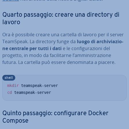
Quarto passaggio: creare una directory di
lavoro
Ora è possibile creare una cartella di lavoro per il server
TeamSpeak. La directory funge da
luogo di ar­chi­via­zio­
ne centrale per tutti i dati
e le con­fi­gu­ra­zio­ni del
progetto, in modo da fa­ci­li­tar­ne l’am­mi­ni­stra­zio­ne
futura. La cartella può essere de­no­mi­na­ta a piacere.
shell
mkdir
cd
 teamspeak-server
Quinto passaggio: con­fi­gu­ra­re Docker
Compose