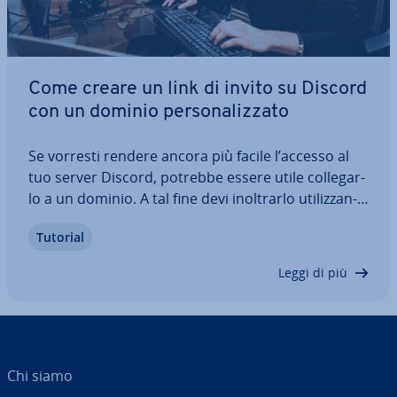
Come creare un link di invito su Discord
con un dominio per­so­na­liz­za­to
Se vorresti rendere ancora più facile l’accesso al
tuo server Discord, potrebbe essere utile col­le­gar­
lo a un dominio. A tal fine devi inol­trar­lo uti­liz­zan­
do un link di invito su Discord. In questo articolo
Tutorial
scoprirai gli aspetti da con­si­de­ra­re per collegare il
tuo dominio a…
Leggi di più
Chi siamo