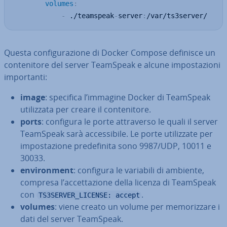
volumes
:
-
 ./teamspeak
-
server
:
/var/ts3server/
Questa con­fi­gu­ra­zio­ne di Docker Compose definisce un
con­te­ni­to­re del server TeamSpeak e alcune im­po­sta­zio­ni
im­por­tan­ti:
image
: specifica l’immagine Docker di TeamSpeak
uti­liz­za­ta per creare il con­te­ni­to­re.
ports
: configura le porte at­tra­ver­so le quali il server
TeamSpeak sarà ac­ces­si­bi­le. Le porte uti­liz­za­te per
im­po­sta­zio­ne pre­de­fi­ni­ta sono 9987/UDP, 10011 e
30033.
en­vi­ron­ment
: configura le variabili di ambiente,
compresa l’ac­cet­ta­zio­ne della licenza di TeamSpeak
con
.
TS3SERVER_LICENSE: accept
volumes
: viene creato un volume per me­mo­riz­za­re i
dati del server TeamSpeak.