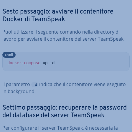
Sesto passaggio: avviare il con­te­ni­to­re
Docker di TeamSpeak
Puoi uti­liz­za­re il seguente comando nella directory di
lavoro per avviare il con­te­ni­to­re del server TeamSpeak:
shell
docker-compose
 up -d
Il parametro
indica che il con­te­ni­to­re viene eseguito
-d
in back­ground.
Settimo passaggio: re­cu­pe­ra­re la password
del database del server TeamSpeak
Per con­fi­gu­ra­re il server TeamSpeak, è ne­ces­sa­ria la