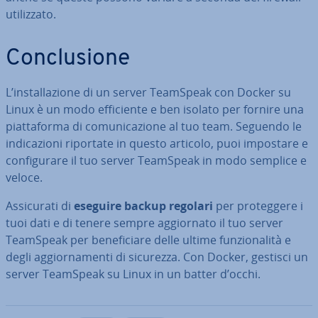
uti­liz­za­to.
Con­clu­sio­ne
L’in­stal­la­zio­ne di un server TeamSpeak con Docker su
Linux è un modo ef­fi­cien­te e ben isolato per fornire una
piat­ta­for­ma di co­mu­ni­ca­zio­ne al tuo team. Seguendo le
in­di­ca­zio­ni riportate in questo articolo, puoi impostare e
con­fi­gu­ra­re il tuo server TeamSpeak in modo semplice e
veloce.
As­si­cu­ra­ti di
eseguire backup regolari
per pro­teg­ge­re i
tuoi dati e di tenere sempre ag­gior­na­to il tuo server
TeamSpeak per be­ne­fi­cia­re delle ultime fun­zio­na­li­tà e
degli ag­gior­na­men­ti di sicurezza. Con Docker, gestisci un
server TeamSpeak su Linux in un batter d’occhi.