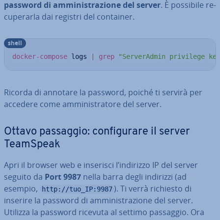
password di am­mi­ni­stra­zio­ne del server
. È possibile re­
cu­pe­rar­la dai registri del container.
shell
docker-compose
 logs 
|
grep
"ServerAdmin privilege ke
Ricorda di annotare la password, poiché ti servirà per
accedere come am­mi­ni­stra­to­re del server.
Ottavo passaggio: con­fi­gu­ra­re il server
TeamSpeak
Apri il browser web e inserisci l’indirizzo IP del server
seguito da
Port 9987
nella barra degli indirizzi (ad
esempio,
). Ti verrà richiesto di
http://tuo_IP:9987
inserire la password di am­mi­ni­stra­zio­ne del server.
Utilizza la password ricevuta al settimo passaggio. Ora