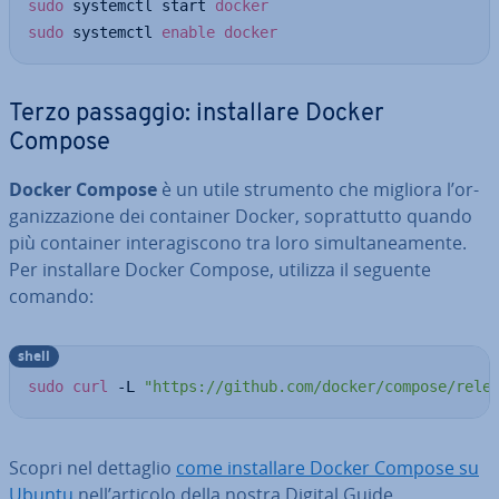
sudo
 systemctl start 
docker
sudo
 systemctl 
enable
docker
Terzo passaggio: in­stal­la­re Docker
Compose
Docker Compose
è un utile strumento che migliora l’or­
ga­niz­za­zio­ne dei container Docker, so­prat­tut­to quando
più container in­te­ra­gi­sco­no tra loro si­mul­ta­nea­men­te.
Per in­stal­la­re Docker Compose, utilizza il seguente
comando:
shell
sudo
curl
 -L 
"https://github.com/docker/compose/rele
Scopri nel dettaglio
come in­stal­la­re Docker Compose su
Ubuntu
nell’articolo della nostra Digital Guide.