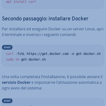
apt
install
curl
Secondo passaggio: in­stal­la­re Docker
Per in­stal­la­re ed eseguire Docker su un server Linux, apri
il terminale e inserisci i seguenti comandi:
shell
curl
sudo
sh
 get-docker.sh
Una volta com­ple­ta­ta l’in­stal­la­zio­ne, è possibile avviare il
servizio Docker
e im­po­star­ne l’at­ti­va­zio­ne au­to­ma­ti­ca a
ogni avvio del sistema:
shell