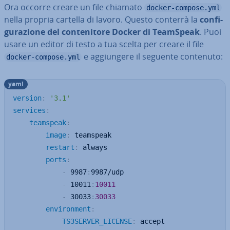
Ora occorre creare un file chiamato
docker-compose.yml
nella propria cartella di lavoro. Questo conterrà la
con­fi­
gu­ra­zio­ne del con­te­ni­to­re Docker di TeamSpeak
. Puoi
usare un editor di testo a tua scelta per creare il file
e ag­giun­ge­re il seguente contenuto:
docker-compose.yml
yaml
version
:
'3.1'
services
:
teamspeak
:
image
:
 teamspeak

restart
:
 always

ports
:
-
 9987
:
9987/udp

-
 10011
:
10011
-
 30033
:
30033
environment
:
TS3SERVER_LICENSE
:
 accept
