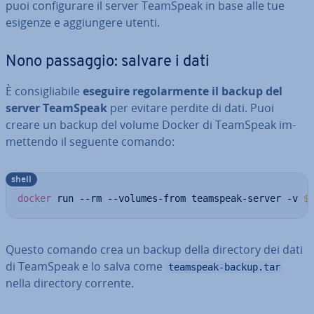
puoi con­fi­gu­ra­re il server TeamSpeak in base alle tue
esigenze e ag­giun­ge­re utenti.
Nono passaggio: salvare i dati
È con­si­glia­bi­le
eseguire re­go­lar­men­te il backup del
server TeamSpeak
per evitare perdite di dati. Puoi
creare un backup del volume Docker di TeamSpeak im­
met­ten­do il seguente comando:
shell
docker
 run --rm --volumes-from teamspeak-server -v 
$
Questo comando crea un backup della directory dei dati
di TeamSpeak e lo salva come
teamspeak-backup.tar
nella directory corrente.