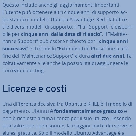
Questo include anche gli ag­gior­na­men­ti im­por­tan­ti.
L’utente può ottenere altri cinque anni di supporto ac­
qui­stan­do il modello Ubuntu Advantage. Red Hat offre
tre diversi modelli di supporto: il “Full Support” è di­spo­ni­
bi­le per
cinque anni dalla data di rilascio
”, il “Main­te­
nan­ce Support” può essere richiesto per i
cinque anni
suc­ces­si­vi
” e il modello “Extended Life Phase” inizia alla
fine del “Main­te­nan­ce Support” e dura
altri due anni
. Fa­
col­ta­ti­va­men­te vi è anche la pos­si­bi­li­tà di ag­giun­ge­re le
cor­re­zio­ni dei bug.
Licenze e costi
Una dif­fe­ren­za decisiva tra Ubuntu e RHEL è il modello di
pagamento. Ubuntu è
fon­da­men­tal­men­te gratuito
e
non è richiesta alcuna licenza per il suo utilizzo. Essendo
una soluzione open source, la maggior parte dei servizi è
altresì gratuita. Solo il modello Ubuntu Advantage è a