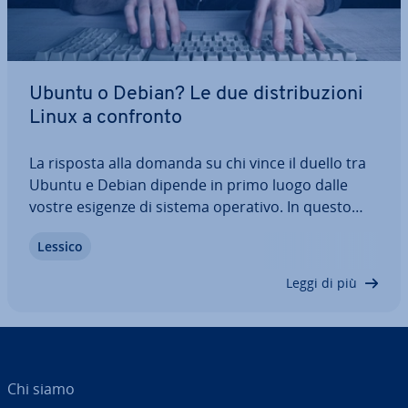
Ubuntu o Debian? Le due di­stri­bu­zio­ni
Linux a confronto
La risposta alla domanda su chi vince il duello tra
Ubuntu e Debian dipende in primo luogo dalle
vostre esigenze di sistema operativo. In questo
nostro ampio confronto prendiamo in esame le
Lessico
due di­stri­bu­zio­ni Linux, mo­stran­do­vi le dif­fe­ren­ze
più im­por­tan­ti e spiegando quale…
Leggi di più
Chi siamo