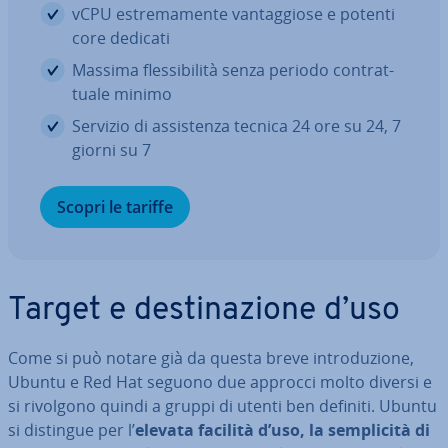
vCPU estre­ma­men­te van­tag­gio­se e potenti
core dedicati
Massima fles­si­bi­li­tà senza periodo con­trat­
tua­le minimo
Servizio di as­si­sten­za tecnica 24 ore su 24, 7
giorni su 7
Scopri le tariffe
Target e de­sti­na­zio­ne d’uso
Come si può notare già da questa breve in­tro­du­zio­ne,
Ubuntu e Red Hat seguono due approcci molto diversi e
si rivolgono quindi a gruppi di utenti ben definiti. Ubuntu
si distingue per l’
elevata facilità d’uso, la sem­pli­ci­tà di