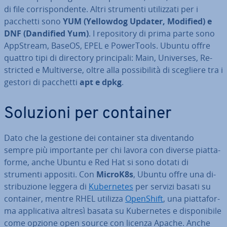
di file cor­ri­spon­den­te. Altri strumenti uti­liz­za­ti per i
pacchetti sono
YUM (Yellowdog Updater, Modified) e
DNF (Dandified Yum)
. I re­po­si­to­ry di prima parte sono
AppStream, BaseOS, EPEL e Po­wer­Tools. Ubuntu offre
quattro tipi di directory prin­ci­pa­li: Main, Universes, Re­
stric­ted e Mul­ti­ver­se, oltre alla pos­si­bi­li­tà di scegliere tra i
gestori di pacchetti
apt e dpkg
.
Soluzioni per container
Dato che la gestione dei container sta di­ven­tan­do
sempre più im­por­tan­te per chi lavora con diverse piat­ta­
for­me, anche Ubuntu e Red Hat si sono dotati di
strumenti appositi. Con
MicroK8s
, Ubuntu offre una di­
stri­bu­zio­ne leggera di
Ku­ber­ne­tes
per servizi basati su
container, mentre RHEL utilizza
OpenShift
, una piat­ta­for­
ma ap­pli­ca­ti­va altresì basata su Ku­ber­ne­tes e di­spo­ni­bi­le
come opzione open source con licenza Apache. Anche