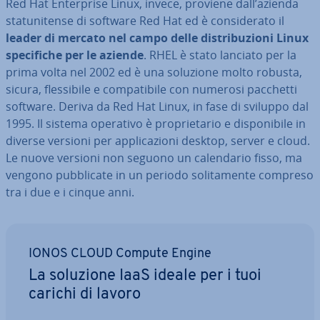
Red Hat En­ter­pri­se Linux, invece, proviene dall’azienda
sta­tu­ni­ten­se di software Red Hat ed è con­si­de­ra­to il
leader di mercato nel campo delle di­stri­bu­zio­ni Linux
spe­ci­fi­che per le aziende
. RHEL è stato lanciato per la
prima volta nel 2002 ed è una soluzione molto robusta,
sicura, fles­si­bi­le e com­pa­ti­bi­le con numerosi pacchetti
software. Deriva da Red Hat Linux, in fase di sviluppo dal
1995. Il sistema operativo è pro­prie­ta­rio e di­spo­ni­bi­le in
diverse versioni per ap­pli­ca­zio­ni desktop, server e cloud.
Le nuove versioni non seguono un ca­len­da­rio fisso, ma
vengono pub­bli­ca­te in un periodo so­li­ta­men­te compreso
tra i due e i cinque anni.
IONOS CLOUD Compute Engine
La soluzione IaaS ideale per i tuoi
carichi di lavoro