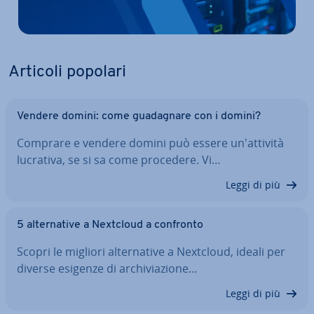
Articoli popolari
Vendere domini: come gua­da­gna­re con i domini?
Comprare e vendere domini può essere un'at­ti­vi­tà
lucrativa, se si sa come procedere. Vi…
Leggi di più
5 al­ter­na­ti­ve a Nextcloud a confronto
Scopri le migliori al­ter­na­ti­ve a Nextcloud, ideali per
diverse esigenze di ar­chi­via­zio­ne…
Leggi di più