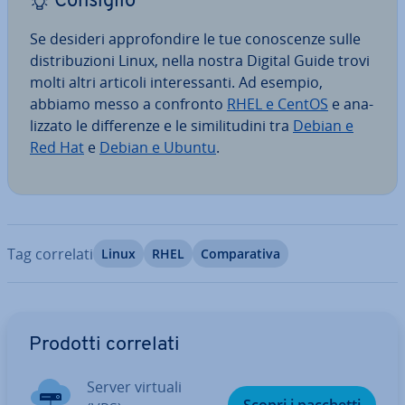
Consiglio
Se desideri ap­pro­fon­di­re le tue co­no­scen­ze sulle
di­stri­bu­zio­ni Linux, nella nostra Digital Guide trovi
molti altri articoli in­te­res­san­ti. Ad esempio,
abbiamo messo a confronto
RHEL e CentOS
e ana­
liz­za­to le dif­fe­ren­ze e le si­mi­li­tu­di­ni tra
Debian e
Red Hat
e
Debian e Ubuntu
.
Tag correlati
Linux
RHEL
Com­pa­ra­ti­va
Vai al menu prin­ci­pa­le
Prodotti correlati
Server virtuali