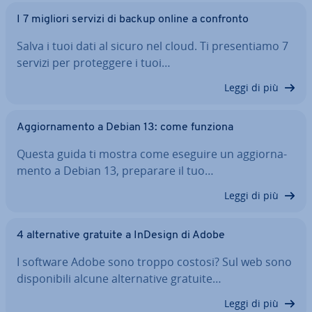
I 7 migliori servizi di backup online a confronto
Salva i tuoi dati al sicuro nel cloud. Ti pre­sen­tia­mo 7
servizi per pro­teg­ge­re i tuoi…
Leggi di più
Ag­gior­na­men­to a Debian 13: come funziona
Questa guida ti mostra come eseguire un ag­gior­na­
men­to a Debian 13, preparare il tuo…
Leggi di più
4 al­ter­na­ti­ve gratuite a InDesign di Adobe
I software Adobe sono troppo costosi? Sul web sono
di­spo­ni­bi­li alcune al­ter­na­ti­ve gratuite…
Leggi di più