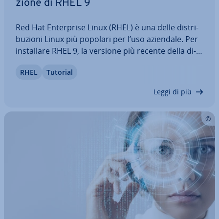
zio­ne di RHEL 9
Red Hat En­ter­pri­se Linux (RHEL) è una delle di­stri­
bu­zio­ni Linux più popolari per l’uso aziendale. Per
in­stal­la­re RHEL 9, la versione più recente della di­
stri­bu­zio­ne, bastano pochi semplici passaggi. In
RHEL
Tutorial
questo articolo ti il­lu­stria­mo i requisiti di sistema
da sod­di­sfa­re per…
Leggi di più