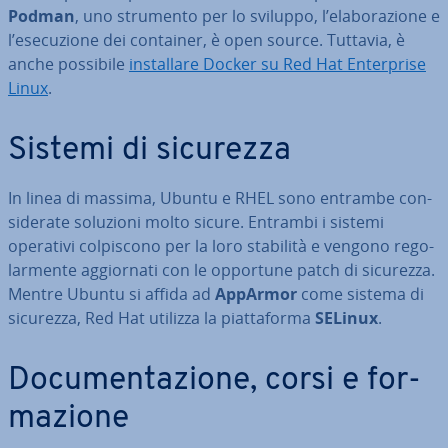
Podman
, uno strumento per lo sviluppo, l’ela­bo­ra­zio­ne e
l’ese­cu­zio­ne dei container, è open source. Tuttavia, è
anche possibile
in­stal­la­re Docker su Red Hat En­ter­pri­se
Linux
.
Sistemi di sicurezza
In linea di massima, Ubuntu e RHEL sono entrambe con­
si­de­ra­te soluzioni molto sicure. Entrambi i sistemi
operativi col­pi­sco­no per la loro stabilità e vengono re­go­
lar­men­te ag­gior­na­ti con le opportune patch di sicurezza.
Mentre Ubuntu si affida ad
AppArmor
come sistema di
sicurezza, Red Hat utilizza la piat­ta­for­ma
SELinux
.
Do­cu­men­ta­zio­ne, corsi e for­
ma­zio­ne