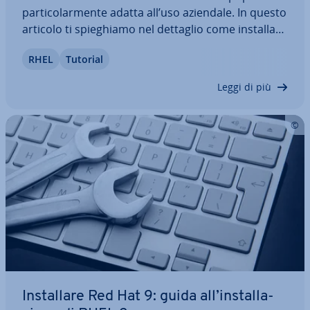
par­ti­co­lar­men­te adatta all’uso aziendale. In questo
articolo ti spie­ghia­mo nel dettaglio come in­stal­la­re
questa versione di Red Hat En­ter­pri­se Linux e con­
RHEL
Tutorial
fi­gu­rar­la secondo le tue esigenze. Scoprirai anche
quali sono i requisiti di…
Leggi di più
In­stal­la­re Red Hat 9: guida all’in­stal­la­