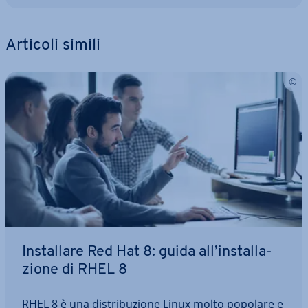
Articoli simili
In­stal­la­re Red Hat 8: guida all’in­stal­la­
zio­ne di RHEL 8
RHEL 8 è una di­stri­bu­zio­ne Linux molto popolare e