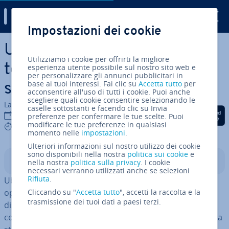
Digital Guide
Impostazioni dei cookie
Vai al contenuto prin­ci­pa­le
Ubuntu e RHEL (Red Hat En­
Utilizziamo i cookie per offrirti la migliore
ter­pri­se Linux): qual è il
esperienza utente possibile sul nostro sito web e
per personalizzare gli annunci pubblicitari in
base ai tuoi interessi. Fai clic su
Accetta tutto
per
sistema operativo migliore?
acconsentire all'uso di tutti i cookie. Puoi anche
scegliere quali cookie consentire selezionando le
La redazione di IONOS
caselle sottostanti e facendo clic su Invia
Condividi via Facebook
Condividi via Twitter
Condividi via Li
05 dic 2024
preferenze per confermare le tue scelte. Puoi
modificare le tue preferenze in qualsiasi
7 mins
momento nelle
impostazioni
.
Ulteriori informazioni sul nostro utilizzo dei cookie
sono disponibili nella nostra
politica sui cookie
e
Indice
nella nostra
politica sulla privacy
. I cookie
necessari verranno utilizzati anche se selezioni
Rifiuta
.
Ubuntu e Red Hat En­ter­pri­se Linux sono due sistemi
operativi molto diversi fra loro. Mentre Ubuntu si
Cliccando su "
Accetta tutto
", accetti la raccolta e la
trasmissione dei tuoi dati a paesi terzi.
distingue per il suo approccio open source e l’elevata
com­pa­ti­bi­li­tà, i punti di forza di RHEL sono so­prat­tut­to la