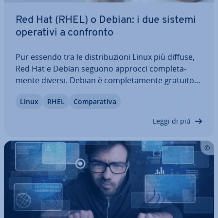
Red Hat (RHEL) o Debian: i due sistemi
operativi a confronto
Pur essendo tra le di­stri­bu­zio­ni Linux più diffuse,
Red Hat e Debian seguono approcci com­ple­ta­
men­te diversi. Debian è com­ple­ta­men­te gratuito
ed esclude anche molti programmi a pagamento,
Linux
RHEL
Com­pa­ra­ti­va
mentre RHEL è una soluzione pro­prie­ta­ria ot­ti­miz­
za­ta per l’uso com­mer­cia­le. In questi…
Leggi di più