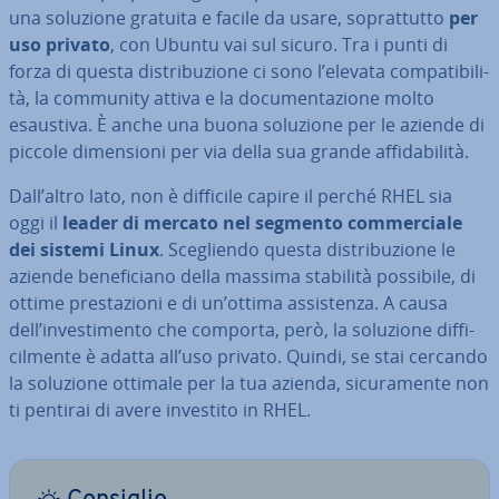
una soluzione gratuita e facile da usare, so­prat­tut­to
per
uso privato
, con Ubuntu vai sul sicuro. Tra i punti di
forza di questa di­stri­bu­zio­ne ci sono l’elevata com­pa­ti­bi­li­
tà, la community attiva e la do­cu­men­ta­zio­ne molto
esaustiva. È anche una buona soluzione per le aziende di
piccole di­men­sio­ni per via della sua grande af­fi­da­bi­li­tà.
Dall’altro lato, non è difficile capire il perché RHEL sia
oggi il
leader di mercato nel segmento com­mer­cia­le
dei sistemi Linux
. Sce­glien­do questa di­stri­bu­zio­ne le
aziende be­ne­fi­cia­no della massima stabilità possibile, di
ottime pre­sta­zio­ni e di un’ottima as­si­sten­za. A causa
dell’in­ve­sti­men­to che comporta, però, la soluzione dif­fi­
cil­men­te è adatta all’uso privato. Quindi, se stai cercando
la soluzione ottimale per la tua azienda, si­cu­ra­men­te non
ti pentirai di avere investito in RHEL.