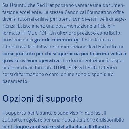
Sia Ubuntu che Red Hat possono vantare una do­cu­men­
ta­zio­ne ec­cel­len­te. La stessa Canonical Foun­da­tion offre
diversi tutorial online per utenti con diversi livelli di espe­
rien­za. Esiste anche una do­cu­men­ta­zio­ne ufficiale in
formato HTML e PDF. Un ulteriore prezioso con­tri­bu­to
proviene dalla
grande community
che collabora a
Ubuntu e alla relativa do­cu­men­ta­zio­ne. Red Hat offre un
corso gratuito per chi si approccia per la prima volta a
questo sistema operativo
. La do­cu­men­ta­zio­ne è di­spo­
ni­bi­le anche in formato HTML, PDF ed EPUB. Ulteriori
corsi di for­ma­zio­ne e corsi online sono di­spo­ni­bi­li a
pagamento.
Opzioni di supporto
Il supporto per Ubuntu è suddiviso in due fasi. Il
supporto regolare per una nuova versione è di­spo­ni­bi­le
per i
cinque anni suc­ces­si­vi alla data di rilascio
.