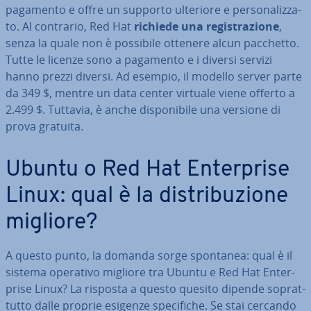
pagamento e offre un supporto ulteriore e per­so­na­liz­za­
to. Al contrario, Red Hat
richiede una re­gi­stra­zio­ne
,
senza la quale non è possibile ottenere alcun pacchetto.
Tutte le licenze sono a pagamento e i diversi servizi
hanno prezzi diversi. Ad esempio, il modello server parte
da 349 $, mentre un data center virtuale viene offerto a
2.499 $. Tuttavia, è anche di­spo­ni­bi­le una versione di
prova gratuita.
Ubuntu o Red Hat En­ter­pri­se
Linux: qual è la di­stri­bu­zio­ne
migliore?
A questo punto, la domanda sorge spontanea: qual è il
sistema operativo migliore tra Ubuntu e Red Hat En­ter­
pri­se Linux? La risposta a questo quesito dipende so­prat­
tut­to dalle proprie esigenze spe­ci­fi­che. Se stai cercando