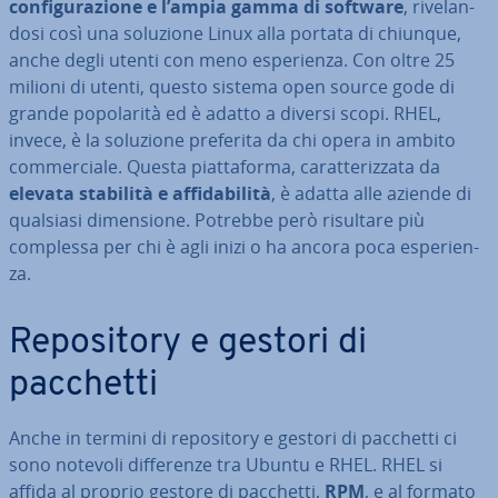
con­fi­gu­ra­zio­ne e l’ampia gamma di software
, ri­ve­lan­
do­si così una soluzione Linux alla portata di chiunque,
anche degli utenti con meno espe­rien­za. Con oltre 25
milioni di utenti, questo sistema open source gode di
grande po­po­la­ri­tà ed è adatto a diversi scopi. RHEL,
invece, è la soluzione preferita da chi opera in ambito
com­mer­cia­le. Questa piat­ta­for­ma, ca­rat­te­riz­za­ta da
elevata stabilità e af­fi­da­bi­li­tà
, è adatta alle aziende di
qualsiasi di­men­sio­ne. Potrebbe però risultare più
complessa per chi è agli inizi o ha ancora poca espe­rien­
za.
Re­po­si­to­ry e gestori di
pacchetti
Anche in termini di re­po­si­to­ry e gestori di pacchetti ci
sono notevoli dif­fe­ren­ze tra Ubuntu e RHEL. RHEL si
affida al proprio gestore di pacchetti,
RPM
, e al formato