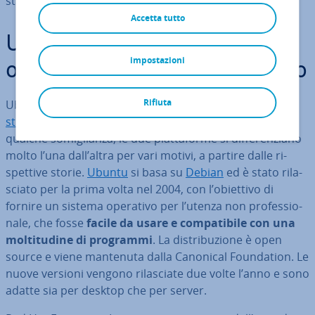
stabilità e l’ef­fi­cien­te servizio di supporto.
Accetta tutto
Ubuntu e RHEL: due sistemi
impostazioni
operativi molto diversi fra loro
Rifiuta
Ubuntu e Red Hat sono tra le migliori e più popolari
di­
stri­bu­zio­ni Linux
at­tual­men­te di­spo­ni­bi­li. Al di là di
qualche so­mi­glian­za, le due piat­ta­for­me si dif­fe­ren­zia­no
molto l’una dall’altra per vari motivi, a partire dalle ri­
spet­ti­ve storie.
Ubuntu
si basa su
Debian
ed è stato ri­la­
scia­to per la prima volta nel 2004, con l’obiettivo di
fornire un sistema operativo per l’utenza non pro­fes­sio­
na­le, che fosse
facile da usare e com­pa­ti­bi­le con una
mol­ti­tu­di­ne di programmi
. La di­stri­bu­zio­ne è open
source e viene mantenuta dalla Canonical Foun­da­tion. Le
nuove versioni vengono ri­la­scia­te due volte l’anno e sono
adatte sia per desktop che per server.