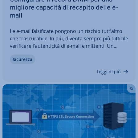
migliore capacità di recapito delle e-
mail
Le e-mail fal­si­fi­ca­te pongono un rischio tutt’altro
che tra­scu­ra­bi­le. In più, diventa sempre più difficile
ve­ri­fi­ca­re l’au­ten­ti­ci­tà di e-mail e mittenti. Un
metodo per ve­ri­fi­ca­re i server mail mittenti e
Sicurezza
testare l’au­ten­ti­ci­tà delle e-mail prende il nome di
DKIM (Do­main­Keys…
Leggi di più