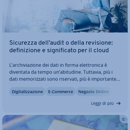
Sicurezza dell’audit o della revisione:
de­fi­ni­zio­ne e si­gni­fi­ca­to per il cloud
L’ar­chi­via­zio­ne dei dati in forma elet­tro­ni­ca è
diventata da tempo un’abitudine. Tuttavia, più i
dati me­mo­riz­za­ti sono riservati, più è im­por­tan­te
pro­teg­ger­li. La sicurezza dell’audit, che è stata a
Di­gi­ta­liz­za­zio­ne
E-Commerce
Negozio Online
lungo applicata ai documenti a sfondo com­mer­cia­
le e fiscale, sta quindi…
Leggi di più