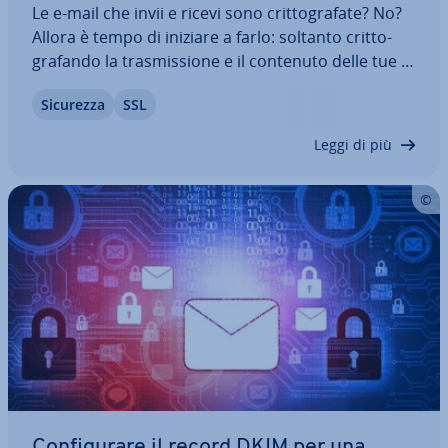
Le e-mail che invii e ricevi sono crit­to­gra­fa­te? No?
Allora è tempo di iniziare a farlo: soltanto crit­to­
gra­fan­do la tra­smis­sio­ne e il contenuto delle tue e-
mail i tuoi dati rimangono al sicuro. Al­tri­men­ti
Sicurezza
SSL
chiunque con poco sforzo potrebbe leggere la tua
posta e magari anche…
Leggi di più
Con­fi­gu­ra­re il record DKIM per una