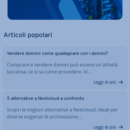
Articoli popolari
Vendere domini: come gua­da­gna­re con i domini?
Comprare e vendere domini può essere un'at­ti­vi­tà
lucrativa, se si sa come procedere. Vi…
Leggi di più
5 al­ter­na­ti­ve a Nextcloud a confronto
Scopri le migliori al­ter­na­ti­ve a Nextcloud, ideali per
diverse esigenze di ar­chi­via­zio­ne…
Leggi di più