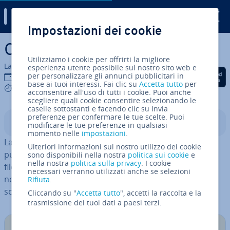
Digital Guide
Impostazioni dei cookie
Vai al contenuto prin­ci­pa­le
Crit­to­gra­fia asim­me­tri­ca
Utilizziamo i cookie per offrirti la migliore
La redazione di IONOS
esperienza utente possibile sul nostro sito web e
Condividi via Facebook
Condividi via Twitter
Condividi via Li
per personalizzare gli annunci pubblicitari in
31 mag 2022
base ai tuoi interessi. Fai clic su
Accetta tutto
per
7 mins
acconsentire all'uso di tutti i cookie. Puoi anche
scegliere quali cookie consentire selezionando le
caselle sottostanti e facendo clic su Invia
preferenze per confermare le tue scelte. Puoi
Indice
modificare le tue preferenze in qualsiasi
momento nelle
impostazioni
.
La crit­to­gra­fia asim­me­tri­ca (crit­to­gra­fia a chiave
Ulteriori informazioni sul nostro utilizzo dei cookie
pubblica) o a coppia di chiavi si utilizza per pro­teg­ge­re
sono disponibili nella nostra
politica sui cookie
e
nella nostra
politica sulla privacy
. I cookie
file, directory e intere unità da accessi non au­to­riz­za­ti,
necessari verranno utilizzati anche se selezioni
nonché per
scambiare messaggi segreti
. A questo
Rifiuta
.
scopo si uti­liz­za­no delle chiavi.
Cliccando su "
Accetta tutto
", accetti la raccolta e la
trasmissione dei tuoi dati a paesi terzi.