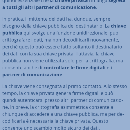
quindi es­sen­zia­le che la
chiave privata
rimanga
segreta
a tutti gli altri partner di co­mu­ni­ca­zio­ne
.
In pratica, il mittente dei dati ha, dunque, sempre
bisogno della chiave pubblica del de­sti­na­ta­rio. La
chiave
pubblica
qui svolge una funzione uni­di­re­zio­na­le: può
crit­to­gra­fa­re i dati, ma non de­co­di­fi­car­li nuo­va­men­te,
perché questo può essere fatto soltanto il de­sti­na­ta­rio
dei dati con la sua chiave privata. Tuttavia, la chiave
pubblica non viene uti­liz­za­ta solo per la crit­to­gra­fia, ma
consente anche di
con­trol­la­re le firme digitali
e
i
partner di co­mu­ni­ca­zio­ne
.
La chiave viene con­se­gna­ta al primo contatto. Allo stesso
tempo, la chiave privata genera firme digitali e può
quindi au­ten­ti­car­si presso altri partner di co­mu­ni­ca­zio­
ne. In breve, la crit­to­gra­fia asim­me­tri­ca consente a
chiunque di accedere a una chiave pubblica, ma per de­
co­di­fi­car­la è ne­ces­sa­ria la chiave privata. Questo
consente uno scambio molto sicuro dei dati.