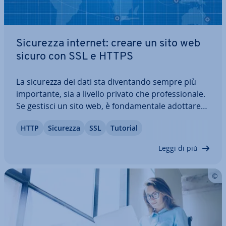
Sicurezza internet: creare un sito web
sicuro con SSL e HTTPS
La sicurezza dei dati sta di­ven­tan­do sempre più
im­por­tan­te, sia a livello privato che pro­fes­sio­na­le.
Se gestisci un sito web, è fon­da­men­ta­le adottare
tutte le pre­cau­zio­ni per garantire un’espe­rien­za di
HTTP
Sicurezza
SSL
Tutorial
na­vi­ga­zio­ne sicura e pro­teg­ge­re il tra­sfe­ri­men­to
dei dati. Migrare il sito a…
Leggi di più