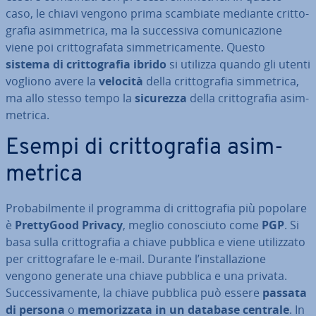
caso, le chiavi vengono prima scambiate mediante crit­to­
gra­fia asim­me­tri­ca, ma la suc­ces­si­va co­mu­ni­ca­zio­ne
viene poi crit­to­gra­fa­ta sim­me­tri­ca­men­te. Questo
sistema di crit­to­gra­fia ibrido
si utilizza quando gli utenti
vogliono avere la
velocità
della crit­to­gra­fia sim­me­tri­ca,
ma allo stesso tempo la
sicurezza
della crit­to­gra­fia asim­
me­tri­ca.
Esempi di crit­to­gra­fia asim­
me­tri­ca
Pro­ba­bil­men­te il programma di crit­to­gra­fia più popolare
è
Pret­ty­Good Privacy
, meglio co­no­sciu­to come
PGP
. Si
basa sulla crit­to­gra­fia a chiave pubblica e viene uti­liz­za­to
per crit­to­gra­fa­re le e-mail. Durante l’in­stal­la­zio­ne
vengono generate una chiave pubblica e una privata.
Suc­ces­si­va­men­te, la chiave pubblica può essere
passata
di persona
o
me­mo­riz­za­ta in un database centrale
. In