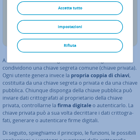
Consiglio
Accetta tutto
In­for­ma­zio­ni det­ta­glia­te sullo scambio sicuro di
dati sono di­spo­ni­bi­li nella nostra
pa­no­ra­mi­ca sui
impostazioni
processi crit­to­gra­fi­ci
.
Rifiuta
A dif­fe­ren­za della crit­to­gra­fia sim­me­tri­ca, gli utenti non
con­di­vi­do­no una chiave segreta comune (chiave privata).
Ogni utente genera invece la
propria coppia di chiavi
,
co­sti­tui­ta da una chiave segreta o privata e da una chiave
pubblica. Chiunque disponga della chiave pubblica può
inviare dati crit­to­gra­fa­ti al pro­prie­ta­rio della chiave
privata, con­trol­lar­ne la
firma digitale
o au­ten­ti­car­lo. La
chiave privata può a sua volta de­crit­ta­re i dati crit­to­gra­
fa­ti, generare o au­ten­ti­ca­re firme digitali.
Di seguito, spie­ghia­mo il principio, le funzioni, le possibili