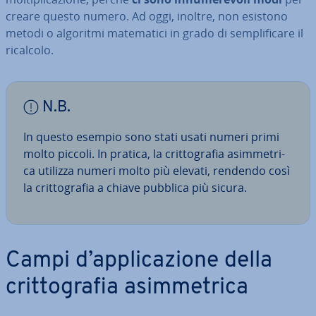
creare questo numero. Ad oggi, inoltre, non esistono
metodi o algoritmi ma­te­ma­ti­ci in grado di sem­pli­fi­ca­re il
ricalcolo.
N.B.
In questo esempio sono stati usati numeri primi
molto piccoli. In pratica, la crit­to­gra­fia asim­me­tri­
ca utilizza numeri molto più elevati, rendendo così
la crit­to­gra­fia a chiave pubblica più sicura.
Campi d’ap­pli­ca­zio­ne della
crit­to­gra­fia asim­me­tri­ca