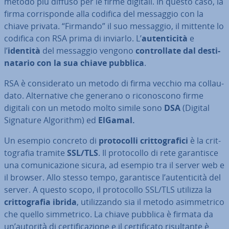
metodo più diffuso per le firme digitali. In questo caso, la
firma cor­ri­spon­de alla codifica del messaggio con la
chiave privata. “Firmando” il suo messaggio, il mittente lo
codifica con RSA prima di inviarlo. L’
au­ten­ti­ci­tà
e
l’
identità
del messaggio vengono
con­trol­la­te dal de­sti­
na­ta­rio con la sua chiave pubblica
.
RSA è con­si­de­ra­to un metodo di firma vecchio ma col­lau­
da­to. Al­ter­na­ti­ve che generano o ri­co­no­sco­no firme
digitali con un metodo molto simile sono
DSA
(Digital
Signature Algorithm) ed
ElGamal.
Un esempio concreto di
pro­to­col­li crit­to­gra­fi­ci
è la crit­
to­gra­fia tramite
SSL/TLS
. Il pro­to­col­lo di rete ga­ran­ti­sce
una co­mu­ni­ca­zio­ne sicura, ad esempio tra il server web e
il browser. Allo stesso tempo, ga­ran­ti­sce l’au­ten­ti­ci­tà del
server. A questo scopo, il pro­to­col­lo SSL/TLS utilizza la
crit­to­gra­fia ibrida
, uti­liz­zan­do sia il metodo asim­me­tri­co
che quello sim­me­tri­co. La chiave pubblica è firmata da
un’autorità di cer­ti­fi­ca­zio­ne e il cer­ti­fi­ca­to ri­sul­tan­te è