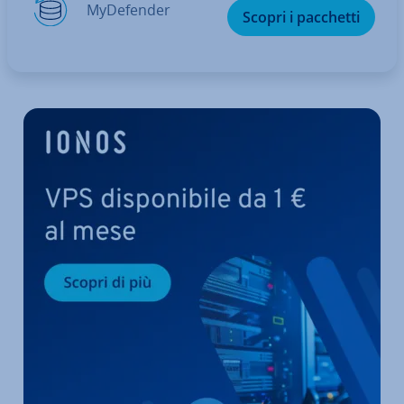
My­De­fen­der
Scopri i pacchetti