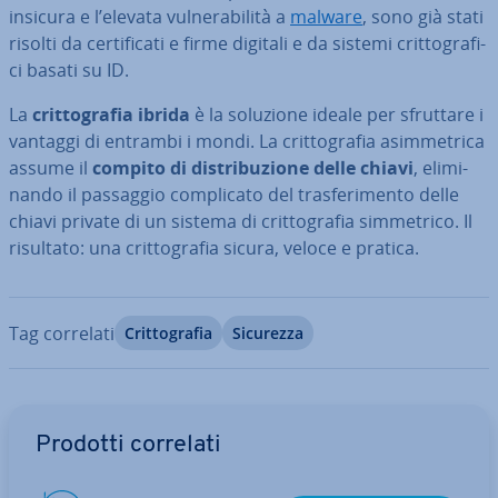
insicura e l’elevata vul­ne­ra­bi­li­tà a
malware
, sono già stati
risolti da cer­ti­fi­ca­ti e firme digitali e da sistemi crit­to­gra­fi­
ci basati su ID.
La
crit­to­gra­fia ibrida
è la soluzione ideale per sfruttare i
vantaggi di entrambi i mondi. La crit­to­gra­fia asim­me­tri­ca
assume il
compito di di­stri­bu­zio­ne delle chiavi
, eli­mi­
nan­do il passaggio com­pli­ca­to del tra­sfe­ri­men­to delle
chiavi private di un sistema di crit­to­gra­fia sim­me­tri­co. Il
risultato: una crit­to­gra­fia sicura, veloce e pratica.
Tag correlati
Crit­to­gra­fia
Sicurezza
Vai al menu prin­ci­pa­le
Prodotti correlati