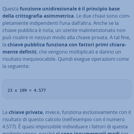
Questa
funzione uni­di­re­zio­na­le è il principio base
della crit­to­gra­fia asim­me­tri­ca
. Le due chiavi sono com­
ple­ta­men­te in­di­pen­den­ti l’una dall’altra. Anche se la
chiave pubblica è nota, un utente ma­lin­ten­zio­na­to non
può risalire in nessun modo alla chiave privata. A tal fine,
la
chiave pubblica funziona con fattori primi chia­ra­
men­te definiti
, che vengono mol­ti­pli­ca­ti e danno un
risultato ine­qui­vo­ca­bi­le. Quindi esegue ope­ra­zio­ni come
la seguente:
23 x 199 = 4.577
La
chiave privata
, invece, funziona esclu­si­va­men­te con il
risultato di questo calcolo (nell’esempio con il numero
4.577). È quasi im­pos­si­bi­le in­di­vi­dua­re i fattori di questa
mol­ti­pli­ca­zio­ne, perché
ci sono in­nu­me­re­vo­li modi
per