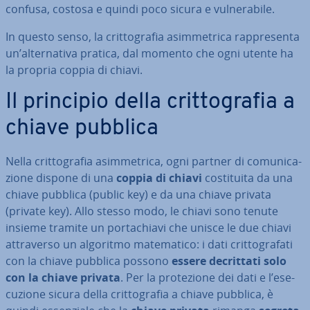
confusa, costosa e quindi poco sicura e vul­ne­ra­bi­le.
In questo senso, la crit­to­gra­fia asim­me­tri­ca rap­pre­sen­ta
un’al­ter­na­ti­va pratica, dal momento che ogni utente ha
la propria coppia di chiavi.
Il principio della crit­to­gra­fia a
chiave pubblica
Nella crit­to­gra­fia asim­me­tri­ca, ogni partner di co­mu­ni­ca­
zio­ne dispone di una
coppia di chiavi
co­sti­tui­ta da una
chiave pubblica (public key) e da una chiave privata
(private key). Allo stesso modo, le chiavi sono tenute
insieme tramite un por­ta­chia­vi che unisce le due chiavi
at­tra­ver­so un algoritmo ma­te­ma­ti­co: i dati crit­to­gra­fa­ti
con la chiave pubblica possono
essere de­crit­ta­ti solo
con la chiave privata
. Per la pro­te­zio­ne dei dati e l’ese­
cu­zio­ne sicura della crit­to­gra­fia a chiave pubblica, è