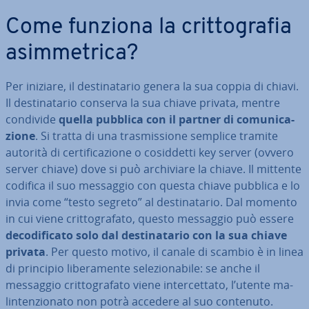
Come funziona la crit­to­gra­fia
asim­me­tri­ca?
Per iniziare, il de­sti­na­ta­rio genera la sua coppia di chiavi.
Il de­sti­na­ta­rio conserva la sua chiave privata, mentre
condivide
quella pubblica con il partner di co­mu­ni­ca­
zio­ne
. Si tratta di una tra­smis­sio­ne semplice tramite
autorità di cer­ti­fi­ca­zio­ne o co­sid­det­ti key server (ovvero
server chiave) dove si può ar­chi­via­re la chiave. Il mittente
codifica il suo messaggio con questa chiave pubblica e lo
invia come “testo segreto” al de­sti­na­ta­rio. Dal momento
in cui viene crit­to­gra­fa­to, questo messaggio può essere
de­co­di­fi­ca­to solo dal de­sti­na­ta­rio con la sua chiave
privata
. Per questo motivo, il canale di scambio è in linea
di principio li­be­ra­men­te se­le­zio­na­bi­le: se anche il
messaggio crit­to­gra­fa­to viene in­ter­cet­ta­to, l’utente ma­
lin­ten­zio­na­to non potrà accedere al suo contenuto.