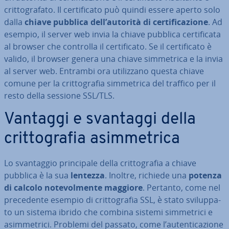
crit­to­gra­fa­to. Il cer­ti­fi­ca­to può quindi essere aperto solo
dalla
chiave pubblica dell’autorità di cer­ti­fi­ca­zio­ne
. Ad
esempio, il server web invia la chiave pubblica cer­ti­fi­ca­ta
al browser che controlla il cer­ti­fi­ca­to. Se il cer­ti­fi­ca­to è
valido, il browser genera una chiave sim­me­tri­ca e la invia
al server web. Entrambi ora uti­liz­za­no questa chiave
comune per la crit­to­gra­fia sim­me­tri­ca del traffico per il
resto della sessione SSL/TLS.
Vantaggi e svantaggi della
crit­to­gra­fia asim­me­tri­ca
Lo svan­tag­gio prin­ci­pa­le della crit­to­gra­fia a chiave
pubblica è la sua
lentezza
. Inoltre, richiede una
potenza
di calcolo no­te­vol­men­te maggiore
. Pertanto, come nel
pre­ce­den­te esempio di crit­to­gra­fia SSL, è stato svi­lup­pa­
to un sistema ibrido che combina sistemi sim­me­tri­ci e
asim­me­tri­ci. Problemi del passato, come l’au­ten­ti­ca­zio­ne