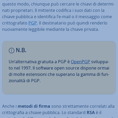
questo modo, chiunque può cercare le chiavi di de­ter­mi­
na­ti pro­prie­ta­ri. Il mittente codifica i suoi dati con la
chiave pubblica e iden­ti­fi­ca l’e-mail o il messaggio come
crit­to­gra­fa­to
PGP
. Il de­sti­na­ta­rio può quindi renderlo
nuo­va­men­te leggibile mediante la chiave privata.
N.B.
Un’al­ter­na­ti­va gratuita a PGP è
OpenPGP
svi­lup­pa­
to nel 1997. Il software open source dispone ormai
di molte esten­sio­ni che superano la gamma di fun­
zio­na­li­tà di PGP.
Anche i
metodi di firma
sono stret­ta­men­te correlati alla
crit­to­gra­fia a chiave pubblica. Lo standard
RSA
è il