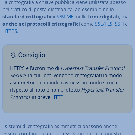
La crit­to­gra­fia a chiave pubblica viene uti­liz­za­ta spesso
nel traffico di posta elet­tro­ni­ca, ad esempio nello
standard crit­to­gra­fi­co
S/MIME
, nelle
firme digitali
, ma
anche nei pro­to­col­li crit­to­gra­fi­ci
come
SSL/TLS
,
SSH
e
HTTPS
.
Consiglio
HTTPS è l’acronimo di
Hypertext Transfer Protocol
Secure
, in cui i dati vengono crit­to­gra­fa­ti in modo
asim­me­tri­co e quindi trasmessi in modo sicuro
rispetto al noto e non protetto
Hypertext Transfer
Protocol
, in breve
HTTP
.
I sistemi di crit­to­gra­fia asim­me­tri­ci possono anche
essere combinati con processi sim­me­tri­ci. In questo