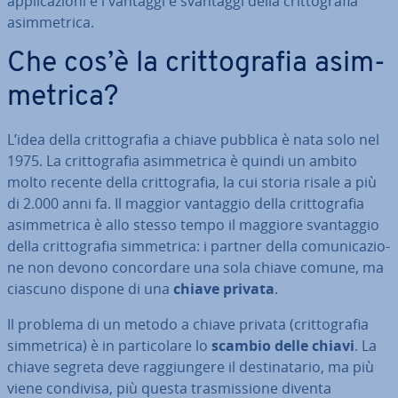
ap­pli­ca­zio­ni e i vantaggi e svantaggi della crit­to­gra­fia
asim­me­tri­ca.
Che cos’è la crit­to­gra­fia asim­
me­tri­ca?
L’idea della crit­to­gra­fia a chiave pubblica è nata solo nel
1975. La crit­to­gra­fia asim­me­tri­ca è quindi un ambito
molto recente della crit­to­gra­fia, la cui storia risale a più
di 2.000 anni fa. Il maggior vantaggio della crit­to­gra­fia
asim­me­tri­ca è allo stesso tempo il maggiore svan­tag­gio
della crit­to­gra­fia sim­me­tri­ca: i partner della co­mu­ni­ca­zio­
ne non devono con­cor­da­re una sola chiave comune, ma
ciascuno dispone di una
chiave privata
.
Il problema di un metodo a chiave privata (crit­to­gra­fia
sim­me­tri­ca) è in par­ti­co­la­re lo
scambio delle chiavi
. La
chiave segreta deve rag­giun­ge­re il de­sti­na­ta­rio, ma più
viene condivisa, più questa tra­smis­sio­ne diventa