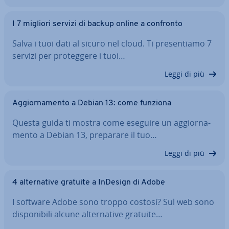
I 7 migliori servizi di backup online a confronto
Salva i tuoi dati al sicuro nel cloud. Ti pre­sen­tia­mo 7
servizi per pro­teg­ge­re i tuoi…
Leggi di più
Ag­gior­na­men­to a Debian 13: come funziona
Questa guida ti mostra come eseguire un ag­gior­na­
men­to a Debian 13, preparare il tuo…
Leggi di più
4 al­ter­na­ti­ve gratuite a InDesign di Adobe
I software Adobe sono troppo costosi? Sul web sono
di­spo­ni­bi­li alcune al­ter­na­ti­ve gratuite…