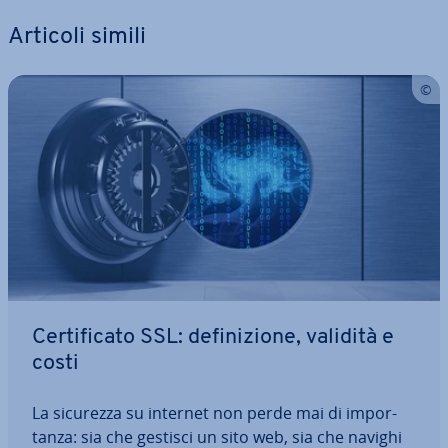
Articoli simili
Cer­ti­fi­ca­to SSL: de­fi­ni­zio­ne, validità e
costi
La sicurezza su internet non perde mai di im­por­
tan­za: sia che gestisci un sito web, sia che navighi