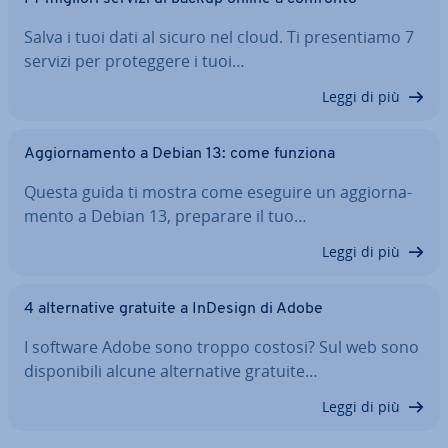
Salva i tuoi dati al sicuro nel cloud. Ti pre­sen­tia­mo 7
servizi per pro­teg­ge­re i tuoi…
Leggi di più
Ag­gior­na­men­to a Debian 13: come funziona
Questa guida ti mostra come eseguire un ag­gior­na­
men­to a Debian 13, preparare il tuo…
Leggi di più
4 al­ter­na­ti­ve gratuite a InDesign di Adobe
I software Adobe sono troppo costosi? Sul web sono
di­spo­ni­bi­li alcune al­ter­na­ti­ve gratuite…
Leggi di più