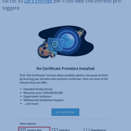
Fai clic su
Let’s Encrypt
per il sito web che vorresti pro­
teg­ge­re.