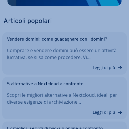
Articoli popolari
Vendere domini: come gua­da­gna­re con i domini?
Comprare e vendere domini può essere un'at­ti­vi­tà
lucrativa, se si sa come procedere. Vi…
Leggi di più
5 al­ter­na­ti­ve a Nextcloud a confronto
Scopri le migliori al­ter­na­ti­ve a Nextcloud, ideali per
diverse esigenze di ar­chi­via­zio­ne…
Leggi di più
I 7 migliori servizi di backup online a confronto