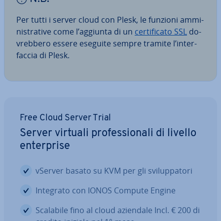
Per tutti i server cloud con Plesk, le funzioni am­mi­
ni­stra­ti­ve come l’aggiunta di un
cer­ti­fi­ca­to SSL
do­
vreb­be­ro essere eseguite sempre tramite l’in­ter­
fac­cia di Plesk.
Free Cloud Server Trial
Server virtuali pro­fes­sio­na­li di livello
en­ter­pri­se
vServer basato su KVM per gli svi­lup­pa­to­ri
Integrato con IONOS Compute Engine
Scalabile fino al cloud aziendale Incl. € 200 di