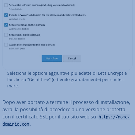
Seleziona le opzioni ag­giun­ti­ve più adatte di Let’s Encrypt e
fai clic su “Get it free” (ottienilo gra­tui­ta­men­te) per con­fer­
ma­re.
Dopo aver portato a termine il processo di in­stal­la­zio­ne,
avrai la pos­si­bi­li­tà di accedere a una versione protetta
con il cer­ti­fi­ca­to SSL per il tuo sito web su
https://nome-
.
dominio.com