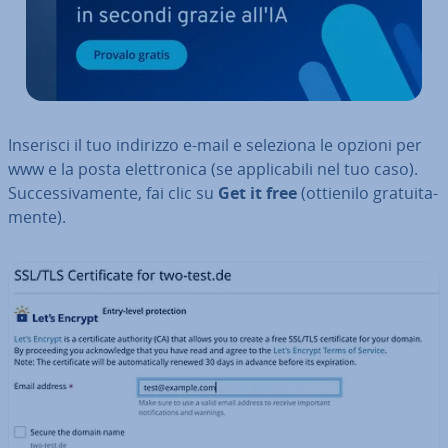
Inserisci il tuo indirizzo e-mail e seleziona le opzioni per
www e la posta elet­tro­ni­ca (se ap­pli­ca­bi­li nel tuo caso).
Suc­ces­si­va­men­te, fai clic su
Get it free
(ottienilo gra­tui­ta­
men­te).