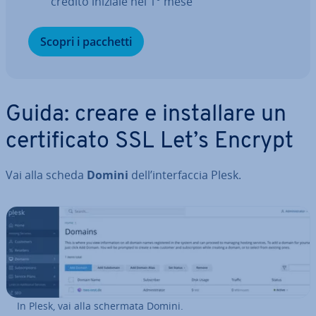
credito iniziale nel 1° mese
Scopri i pacchetti
Guida: creare e in­stal­la­re un
cer­ti­fi­ca­to SSL Let’s Encrypt
Vai alla scheda
Domini
dell’in­ter­fac­cia Plesk.
In Plesk, vai alla schermata Domini.