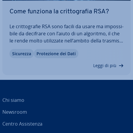
Come funziona la crit­to­gra­fia RSA?
Le crit­to­gra­fie RSA sono facili da usare ma im­pos­si­
bi­le da decifrare con l’aiuto di un algoritmo, il che
le rende molto uti­liz­za­te nell’ambito della tra­smis­
sio­ne dati digitale. In questo articolo scoprite
Sicurezza
Pro­te­zio­ne dei Dati
come fun­zio­na­no le chiavi RSA, a che cosa servono
e in quali settori può…
Leggi di più
Chi siamo
Newsroom
Centro As­si­sten­za