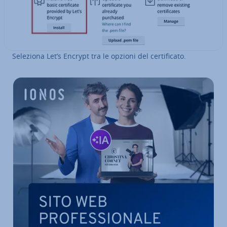
Seleziona Let’s Encrypt tra le opzioni del cer­ti­fi­ca­to.