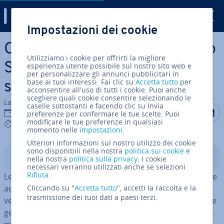
Digital Guide
Impostazioni dei cookie
Vai al contenuto prin­ci­pa­le
Come in­stal­la­re un cer­ti­fi­ca­to
Utilizziamo i cookie per offrirti la migliore
SSL Let’s Encrypt su un
esperienza utente possibile sul nostro sito web e
per personalizzare gli annunci pubblicitari in
base ai tuoi interessi. Fai clic su
Accetta tutto
per
server cloud con Plesk
acconsentire all'uso di tutti i cookie. Puoi anche
scegliere quali cookie consentire selezionando le
La redazione di IONOS
caselle sottostanti e facendo clic su Invia
Condividi 
Condiv
C
14 lug 2026
preferenze per confermare le tue scelte. Puoi
modificare le tue preferenze in qualsiasi
3 mins
momento nelle
impostazioni
.
Ulteriori informazioni sul nostro utilizzo dei cookie
sono disponibili nella nostra
politica sui cookie
e
Indice
nella nostra
politica sulla privacy
. I cookie
necessari verranno utilizzati anche se selezioni
Rifiuta
.
Let’s Encrypt è un’autorità di cer­ti­fi­ca­zio­ne SSL gratuita e
au­to­ma­tiz­za­ta. Usando Let’s Encrypt ottieni in modo
Cliccando su "
Accetta tutto
", accetti la raccolta e la
trasmissione dei tuoi dati a paesi terzi.
veloce e gratuito un cer­ti­fi­ca­to SSL per il tuo sito web. Se
gestisci au­to­no­ma­men­te un tuo server, molto pro­ba­bil­