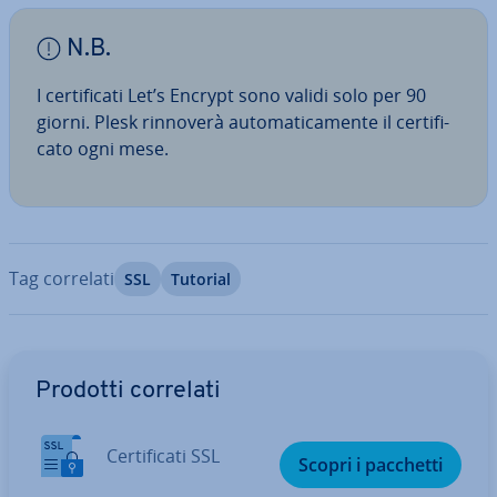
N.B.
I cer­ti­fi­ca­ti Let’s Encrypt sono validi solo per 90
giorni. Plesk rinnoverà au­to­ma­ti­ca­men­te il cer­ti­fi­
ca­to ogni mese.
Tag correlati
SSL
Tutorial
Vai al menu prin­ci­pa­le
Prodotti correlati
Cer­ti­fi­ca­ti SSL
Scopri i pacchetti