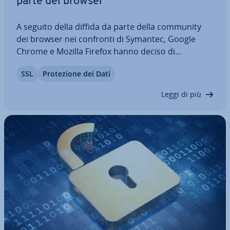
parte dei browser
A seguito della diffida da parte della community
dei browser nei confronti di Symantec, Google
Chrome e Mozilla Firefox hanno deciso di
escludere i siti web in possesso di un cer­ti­fi­ca­to
SSL
Pro­te­zio­ne dei Dati
SSL ri­la­scia­to da Symantec prima del 1° dicembre
2017. Il presente articolo descrive i…
Leggi di più