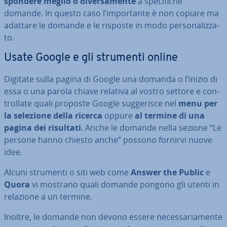
spon­de­re meglio o di­ver­sa­men­te
a spe­ci­fi­che
domande. In questo caso l’im­por­tan­te è non copiare ma
adattare le domande e le risposte in modo per­so­na­liz­za­
to.
Usate Google e gli strumenti online
Digitate sulla pagina di Google una domanda o l’inizio di
essa o una parola chiave relativa al vostro settore e con­
trol­la­te quali proposte Google sug­ge­ri­sce nel
menu per
la selezione della ricerca
oppure
al termine di una
pagina dei risultati
. Anche le domande nella sezione “Le
persone hanno chiesto anche” possono fornirvi nuove
idee.
Alcuni strumenti o siti web come
Answer the Public
e
Quora
vi mostrano quali domande pongono gli utenti in
relazione a un termine.
Inoltre, le domande non devono essere ne­ces­sa­ria­men­te