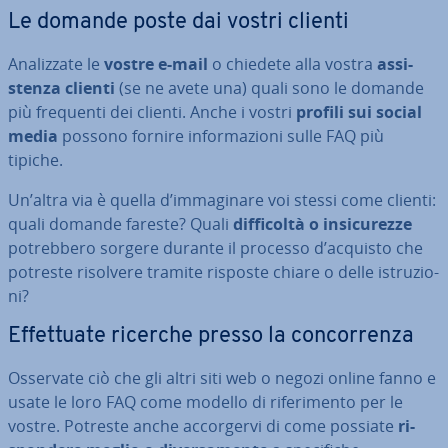
Le domande poste dai vostri clienti
Ana­liz­za­te le
vostre e-mail
o chiedete alla vostra
as­si­
sten­za clienti
(se ne avete una) quali sono le domande
più frequenti dei clienti. Anche i vostri
profili sui social
media
possono fornire in­for­ma­zio­ni sulle FAQ più
tipiche.
Un’altra via è quella d’im­ma­gi­na­re voi stessi come clienti:
quali domande fareste? Quali
dif­fi­col­tà o in­si­cu­rez­ze
po­treb­be­ro sorgere durante il processo d’acquisto che
potreste risolvere tramite risposte chiare o delle istru­zio­
ni?
Ef­fet­tua­te ricerche presso la con­cor­ren­za
Osservate ciò che gli altri siti web o negozi online fanno e
usate le loro FAQ come modello di ri­fe­ri­men­to per le
vostre. Potreste anche ac­cor­ger­vi di come possiate
ri­