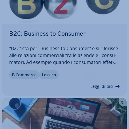
B2C: Business to Consumer
"B2C" sta per "Business to Consumer" e si riferisce
alle relazioni com­mer­cia­li tra le aziende e i con­su­
ma­to­ri. Ad esempio quando i con­su­ma­to­ri ef­fet­
tua­no un ordine su un negozio online entrano in
E-Commerce
Lessico
un rapporto d'affari con la ri­spet­ti­va impresa.
Inviate una conferma d'ordine, una…
Leggi di più