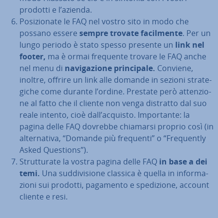
prodotti e l’azienda.
Po­si­zio­na­te le FAQ nel vostro sito in modo che
possano essere
sempre trovate fa­cil­men­te
. Per un
lungo periodo è stato spesso presente un
link nel
footer,
ma è ormai frequente trovare le FAQ anche
nel menu di
na­vi­ga­zio­ne prin­ci­pa­le.
Conviene,
inoltre, offrire un link alle domande in sezioni stra­te­
gi­che come durante l’ordine. Prestate però at­ten­zio­
ne al fatto che il cliente non venga distratto dal suo
reale intento, cioè dall’acquisto. Im­por­tan­te: la
pagina delle FAQ dovrebbe chiamarsi proprio così (in
al­ter­na­ti­va, “Domande più frequenti” o “Fre­quen­tly
Asked Questions”).
Strut­tu­ra­te la vostra pagina delle FAQ
in base a dei
temi.
Una sud­di­vi­sio­ne classica è quella in in­for­ma­
zio­ni sui prodotti, pagamento e spe­di­zio­ne, account
cliente e resi.