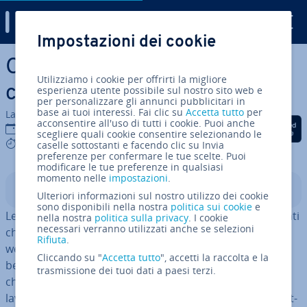
Digital Guide
Impostazioni dei cookie
Vai al contenuto prin­ci­pa­le
Creare la pagina delle FAQ: i
Utilizziamo i cookie per offrirti la migliore
consigli più im­por­tan­ti
esperienza utente possibile sul nostro sito web e
per personalizzare gli annunci pubblicitari in
base ai tuoi interessi. Fai clic su
Accetta tutto
per
La redazione di IONOS
acconsentire all'uso di tutti i cookie. Puoi anche
Condividi via Facebook
Condividi via Twitter
Condividi via Li
11 lug 2022
scegliere quali cookie consentire selezionando le
6 mins
caselle sottostanti e facendo clic su Invia
preferenze per confermare le tue scelte. Puoi
modificare le tue preferenze in qualsiasi
momento nelle
impostazioni
.
Indice
Ulteriori informazioni sul nostro utilizzo dei cookie
sono disponibili nella nostra
politica sui cookie
e
Le FAQ for­ni­sco­no le risposte alle domande più frequenti
nella nostra
politica sulla privacy
. I cookie
necessari verranno utilizzati anche se selezioni
che possono essere poste dai vi­si­ta­to­ri del vostro sito
Rifiuta
.
web o del vostro negozio online. Una pagina delle FAQ
Cliccando su "
Accetta tutto
", accetti la raccolta e la
ben strut­tu­ra­ta evita ai clienti l’invio di e-mail o una
trasmissione dei tuoi dati a paesi terzi.
chiamata all’as­si­sten­za che per voi significa maggior
lavoro. Le FAQ, inoltre, si ri­flet­to­no po­si­ti­va­men­te sull’ot­