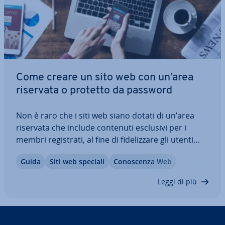
Come creare un sito web con un’area
riservata o protetto da password
Non è raro che i siti web siano dotati di un’area
riservata che include contenuti esclusivi per i
membri re­gi­stra­ti, al fine di fi­de­liz­za­re gli utenti
come clienti fissi. Scopri in questo articolo come
Guida
Siti web speciali
Co­no­scen­za Web
pro­teg­ge­re con una password sezioni spe­ci­fi­che
del tuo sito, come ottenere…
Leggi di più