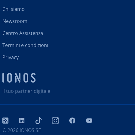
Chi siamo
Newsroom
Centro As­si­sten­za
Termini e con­di­zio­ni
Privacy
Il tuo partner digitale
RSS
LinkedIn
tiktok
Instagram
Facebook
YouTube
© 2026
IONOS SE