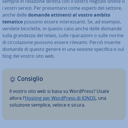
sempre in relazione diretta con il vostro negozio online o
i vostri servizi. Per pre­sen­tar­vi come esperti del settore,
anche delle
domande attinenti al vostro ambito
tematico
possono essere in­te­res­san­ti. Se, ad esempio,
vendete bi­ci­clet­te, in questo caso anche delle domande
sulla grandezza del telaio, sulle ri­pa­ra­zio­ni o sulle norme
di cir­co­la­zio­ne possono essere rilevanti. Perciò inserite
domande di questo genere in una sezione specifica o sul
blog del vostro sito web.
Consiglio
Il vostro sito web si basa su WordPress? Usate
allora l’
Hosting per WordPress di IONOS
, una
soluzione semplice, veloce e sicura.