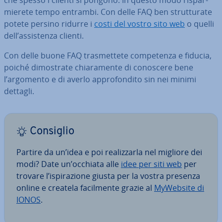
che spesso i clienti si pongono. In questo modo ri­spar­
mie­re­te tempo entrambi. Con delle FAQ ben strut­tu­ra­te
potete persino ridurre i
costi del vostro sito web
o quelli
dell’as­si­sten­za clienti.
Con delle buone FAQ tra­smet­te­te com­pe­ten­za e fiducia,
poiché di­mo­stra­te chia­ra­men­te di conoscere bene
l’argomento e di averlo ap­pro­fon­di­to sin nei minimi
dettagli.
Consiglio
Partire da un’idea e poi rea­liz­zar­la nel migliore dei
modi? Date un’occhiata alle
idee per siti web
per
trovare l’ispi­ra­zio­ne giusta per la vostra presenza
online e createla fa­cil­men­te grazie al
MyWebsite di
IONOS
.