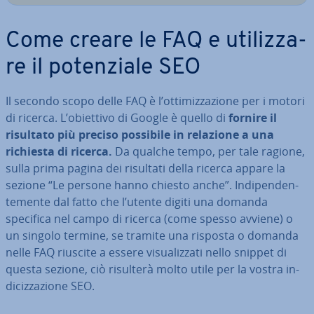
Come creare le FAQ e uti­liz­za­
re il po­ten­zia­le SEO
Il secondo scopo delle FAQ è l’ot­ti­miz­za­zio­ne per i motori
di ricerca. L’obiettivo di Google è quello di
fornire il
risultato più preciso possibile in relazione a una
richiesta di ricerca.
Da qualche tempo, per tale ragione,
sulla prima pagina dei risultati della ricerca appare la
sezione “Le persone hanno chiesto anche”. In­di­pen­den­
te­men­te dal fatto che l’utente digiti una domanda
specifica nel campo di ricerca (come spesso avviene) o
un singolo termine, se tramite una risposta o domanda
nelle FAQ riuscite a essere vi­sua­liz­za­ti nello snippet di
questa sezione, ciò risulterà molto utile per la vostra in­
di­ciz­za­zio­ne SEO.