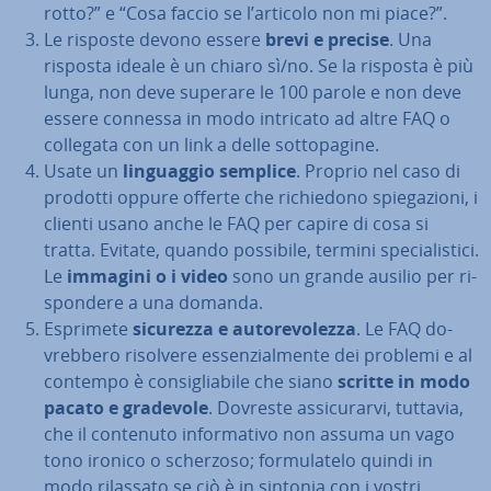
rotto?” e “Cosa faccio se l’articolo non mi piace?”.
Le risposte devono essere
brevi e precise
. Una
risposta ideale è un chiaro sì/no. Se la risposta è più
lunga, non deve superare le 100 parole e non deve
essere connessa in modo intricato ad altre FAQ o
collegata con un link a delle sot­to­pa­gi­ne.
Usate un
lin­guag­gio semplice
. Proprio nel caso di
prodotti oppure offerte che ri­chie­do­no spie­ga­zio­ni, i
clienti usano anche le FAQ per capire di cosa si
tratta. Evitate, quando possibile, termini spe­cia­li­sti­ci.
Le
immagini o i video
sono un grande ausilio per ri­
spon­de­re a una domanda.
Esprimete
sicurezza e au­to­re­vo­lez­za
. Le FAQ do­
vreb­be­ro risolvere es­sen­zial­men­te dei problemi e al
contempo è con­si­glia­bi­le che siano
scritte in modo
pacato e gradevole
. Dovreste as­si­cu­rar­vi, tuttavia,
che il contenuto in­for­ma­ti­vo non assuma un vago
tono ironico o scherzoso; for­mu­la­te­lo quindi in
modo rilassato se ciò è in sintonia con i vostri