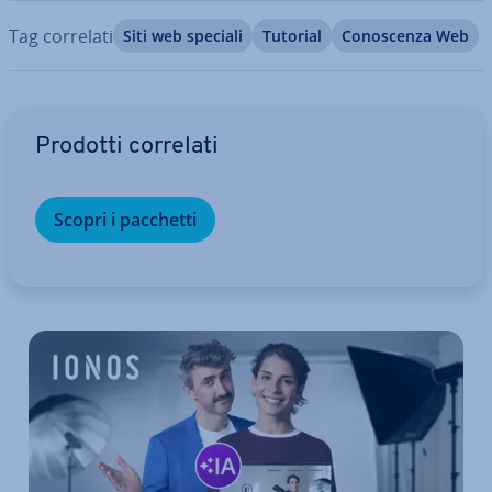
Tag correlati
Siti web speciali
Tutorial
Co­no­scen­za Web
Vai al menu prin­ci­pa­le
Prodotti correlati
Scopri i pacchetti