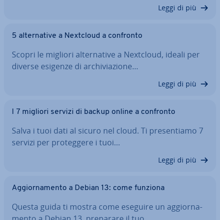
Leggi di più
5 al­ter­na­ti­ve a Nextcloud a confronto
Scopri le migliori al­ter­na­ti­ve a Nextcloud, ideali per
diverse esigenze di ar­chi­via­zio­ne…
Leggi di più
I 7 migliori servizi di backup online a confronto
Salva i tuoi dati al sicuro nel cloud. Ti pre­sen­tia­mo 7
servizi per pro­teg­ge­re i tuoi…
Leggi di più
Ag­gior­na­men­to a Debian 13: come funziona
Questa guida ti mostra come eseguire un ag­gior­na­
men­to a Debian 13, preparare il tuo…