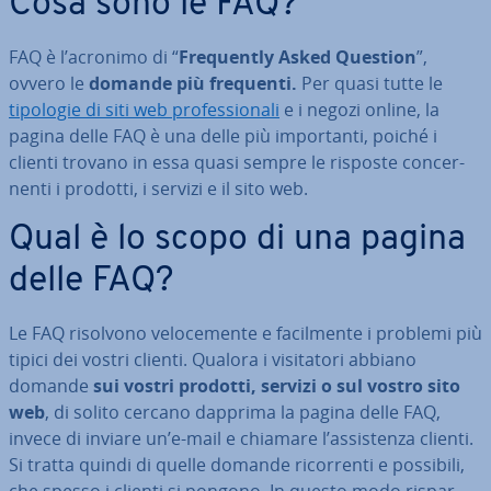
Cosa sono le FAQ?
FAQ è l’acronimo di “
Fre­quen­tly Asked Question
”,
ovvero le
domande più frequenti.
Per quasi tutte le
tipologie di siti web pro­fes­sio­na­li
e i negozi online, la
pagina delle FAQ è una delle più im­por­tan­ti, poiché i
clienti trovano in essa quasi sempre le risposte con­cer­
nen­ti i prodotti, i servizi e il sito web.
Qual è lo scopo di una pagina
delle FAQ?
Le FAQ risolvono ve­lo­ce­men­te e fa­cil­men­te i problemi più
tipici dei vostri clienti. Qualora i vi­si­ta­to­ri abbiano
domande
sui vostri prodotti, servizi o sul vostro sito
web
, di solito cercano dapprima la pagina delle FAQ,
invece di inviare un’e-mail e chiamare l’as­si­sten­za clienti.
Si tratta quindi di quelle domande ri­cor­ren­ti e possibili,