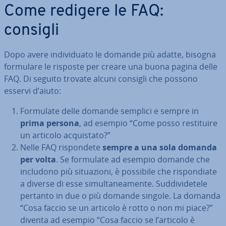
Come redigere le FAQ:
consigli
Dopo avere in­di­vi­dua­to le domande più adatte, bisogna
formulare le risposte per creare una buona pagina delle
FAQ. Di seguito trovate alcuni consigli che possono
esservi d’aiuto:
Formulate delle domande semplici e sempre in
prima persona
, ad esempio “Come posso re­sti­tui­re
un articolo ac­qui­sta­to?”
Nelle FAQ ri­spon­de­te
sempre a una sola domanda
per volta
. Se formulate ad esempio domande che
includono più si­tua­zio­ni, è possibile che ri­spon­dia­te
a diverse di esse si­mul­ta­nea­men­te. Sud­di­vi­de­te­le
pertanto in due o più domande singole. La domanda
“Cosa faccio se un articolo è rotto o non mi piace?”
diventa ad esempio “Cosa faccio se l’articolo è