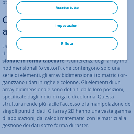
ottimale per la rap­pre­sen­ta­zio­ne di
matrici
.
Accetta tutto
Che cos’è esat­ta­men­te un
impostazioni
array bi­di­men­sio­na­le in C++?
Rifiuta
Un array 2D in C++ è una struttura di dati che permette
di me­mo­riz­za­re elementi in una
di­spo­si­zio­ne bi­di­men­
sio­na­le in forma tabellare
. A dif­fe­ren­za degli array mo­
no­di­men­sio­na­li (o vettori), che con­ten­go­no solo una
serie di elementi, gli array bi­di­men­sio­na­li (o matrici) or­
ga­niz­za­no i dati in righe e colonne. Gli elementi di un
array bi­di­men­sio­na­le sono definiti dalle loro posizioni,
spe­ci­fi­ca­te dagli indici di riga e di colonna. Questa
struttura rende più facile l’accesso e la ma­ni­po­la­zio­ne dei
singoli punti di dati. Gli array 2D hanno una vasta gamma
di ap­pli­ca­zio­ni, dai calcoli ma­te­ma­ti­ci con le matrici alla
gestione dei dati sotto forma di raster.