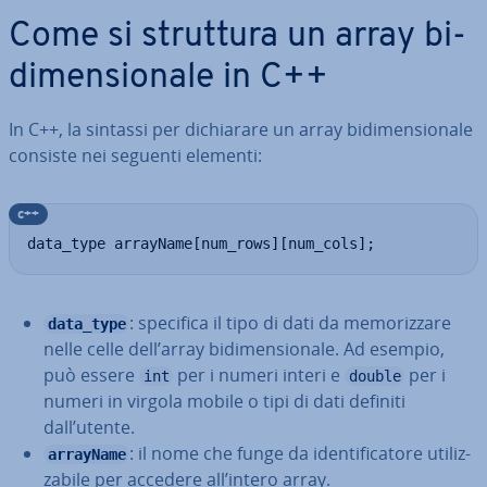
Come si struttura un array bi­
di­men­sio­na­le in C++
In C++, la sintassi per di­chia­ra­re un array bi­di­men­sio­na­le
consiste nei seguenti elementi:
c++
data_type arrayName[num_rows][num_cols];
: specifica il tipo di dati da me­mo­riz­za­re
data_type
nelle celle dell’array bi­di­men­sio­na­le. Ad esempio,
può essere
per i numeri interi e
per i
int
double
numeri in virgola mobile o tipi di dati definiti
dall’utente.
: il nome che funge da iden­ti­fi­ca­to­re uti­liz­
arrayName
za­bi­le per accedere all’intero array.