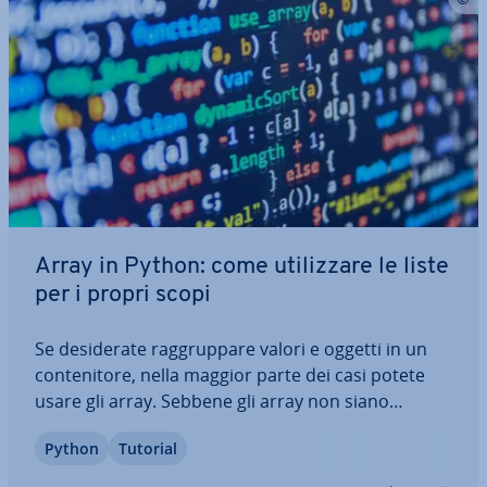
Array in Python: come uti­liz­za­re le liste
per i propri scopi
Se de­si­de­ra­te rag­grup­pa­re valori e oggetti in un
con­te­ni­to­re, nella maggior parte dei casi potete
usare gli array. Sebbene gli array non siano
comuni in Python, esiste una buona al­ter­na­ti­va in
Python
Tutorial
questo lin­guag­gio: avete la pos­si­bi­li­tà di creare
array in Python uti­liz­zan­do le liste.…