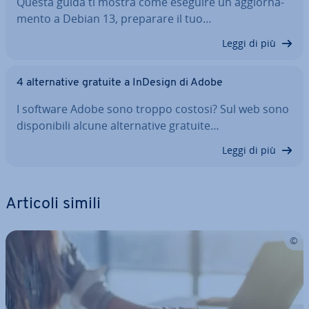
Questa guida ti mostra come eseguire un ag­gior­na­
men­to a Debian 13, preparare il tuo…
Leggi di più
4 al­ter­na­ti­ve gratuite a InDesign di Adobe
I software Adobe sono troppo costosi? Sul web sono
di­spo­ni­bi­li alcune al­ter­na­ti­ve gratuite…
Leggi di più
Articoli simili