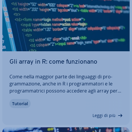
Gli array in R: come fun­zio­na­no
Come nella maggior parte dei linguaggi di pro­
gram­ma­zio­ne, anche in R i pro­gram­ma­to­ri e le
pro­gram­ma­tri­ci possono accedere agli array per
me­mo­riz­za­re dati di uno stesso tipo all’interno di
Tutorial
una struttura. Per mezzo di alcuni esempi di
codice ti mostriamo come creare gli array in R…
Leggi di più