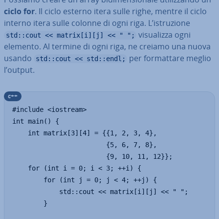
ciclo for
. Il ciclo esterno itera sulle righe, mentre il ciclo
interno itera sulle colonne di ogni riga. L’istru­zio­ne
vi­sua­liz­za ogni
std::cout << matrix[i][j] << " ";
elemento. Al termine di ogni riga, ne creiamo una nuova
usando
per for­mat­ta­re meglio
std::cout << std::endl;
l’output.
c++
#include <iostream>

int main() {

    int matrix[3][4] = {{1, 2, 3, 4},

                        {5, 6, 7, 8},

                        {9, 10, 11, 12}};

    for (int i = 0; i < 3; ++i) {

        for (int j = 0; j < 4; ++j) {

            std::cout << matrix[i][j] << " ";

        }
