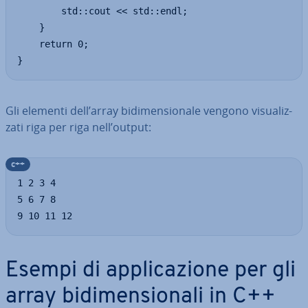
        std::cout << std::endl;

    }

    return 0;

}
Gli elementi dell’array bi­di­men­sio­na­le vengono vi­sua­liz­
za­ti riga per riga nell’output:
c++
1 2 3 4

5 6 7 8

9 10 11 12
Esempi di ap­pli­ca­zio­ne per gli
array bi­di­men­sio­na­li in C++