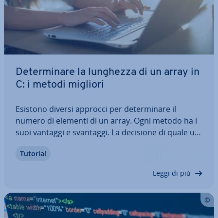
De­ter­mi­na­re la lunghezza di un array in
C: i metodi migliori
Esistono diversi approcci per de­ter­mi­na­re il
numero di elementi di un array. Ogni metodo ha i
suoi vantaggi e svantaggi. La decisione di quale uti­
liz­za­re deve essere presa con at­ten­zio­ne per
Tutorial
garantire che l’im­ple­men­ta­zio­ne risponda agli
obiettivi del tuo codice. Nel nostro…
Leggi di più