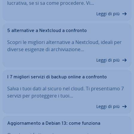
lucrativa, se si sa come procedere. Vi…
Leggi di più
5 al­ter­na­ti­ve a Nextcloud a confronto
Scopri le migliori al­ter­na­ti­ve a Nextcloud, ideali per
diverse esigenze di ar­chi­via­zio­ne…
Leggi di più
I 7 migliori servizi di backup online a confronto
Salva i tuoi dati al sicuro nel cloud. Ti pre­sen­tia­mo 7
servizi per pro­teg­ge­re i tuoi…
Leggi di più
Ag­gior­na­men­to a Debian 13: come funziona