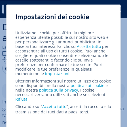
Digital Guide
Impostazioni dei cookie
Vai al contenuto prin­ci­pa­le
Di­chia­ra­re e uti­liz­za­re gli
Utilizziamo i cookie per offrirti la migliore
array in C++
esperienza utente possibile sul nostro sito web e
per personalizzare gli annunci pubblicitari in
base ai tuoi interessi. Fai clic su
Accetta tutto
per
La redazione di IONOS
acconsentire all'uso di tutti i cookie. Puoi anche
08 gen 2025
scegliere quali cookie consentire selezionando le
5 mins
caselle sottostanti e facendo clic su Invia
preferenze per confermare le tue scelte. Puoi
Condividi via Facebook
Condividi via Twitter
Condividi via LinkedIN
Aggiungi come fonte
modificare le tue preferenze in qualsiasi
preferita su Google
momento nelle
impostazioni
.
Ulteriori informazioni sul nostro utilizzo dei cookie
sono disponibili nella nostra
politica sui cookie
e
nella nostra
politica sulla privacy
. I cookie
Indice
necessari verranno utilizzati anche se selezioni
Rifiuta
.
In C++, gli array bi­di­men­sio­na­li vengono uti­liz­za­ti per or­
Cliccando su "
Accetta tutto
", accetti la raccolta e la
ga­niz­za­re i dati, e possono essere rap­pre­sen­ta­ti in forma
trasmissione dei tuoi dati a paesi terzi.
tabellare. In ambito ma­te­ma­ti­co, e nello specifico
nell’algebra lineare, gli array 2D offrono una struttura