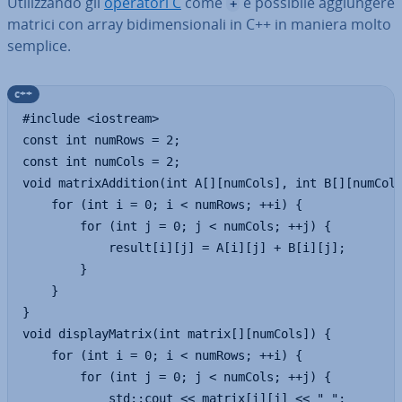
Uti­liz­zan­do gli
operatori C
come
è possibile ag­giun­ge­re
+
matrici con array bi­di­men­sio­na­li in C++ in maniera molto
semplice.
c++
#include <iostream>

const int numRows = 2; 

const int numCols = 2; 

void matrixAddition(int A[][numCols], int B[][numCols
    for (int i = 0; i < numRows; ++i) {

        for (int j = 0; j < numCols; ++j) {

            result[i][j] = A[i][j] + B[i][j];

        }

    }

}

void displayMatrix(int matrix[][numCols]) {

    for (int i = 0; i < numRows; ++i) {

        for (int j = 0; j < numCols; ++j) {

            std::cout << matrix[i][j] << " ";
