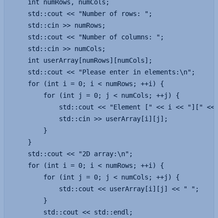
    int numRows, numCols;

    std::cout << "Number of rows: ";

    std::cin >> numRows;

    std::cout << "Number of columns: ";

    std::cin >> numCols;

    int userArray[numRows][numCols];

    std::cout << "Please enter in elements:\n";

    for (int i = 0; i < numRows; ++i) {

        for (int j = 0; j < numCols; ++j) {

            std::cout << "Element [" << i << "][" << 
            std::cin >> userArray[i][j];

        }

    }

    std::cout << "2D array:\n";

    for (int i = 0; i < numRows; ++i) {

        for (int j = 0; j < numCols; ++j) {

            std::cout << userArray[i][j] << " ";

        }

        std::cout << std::endl;
