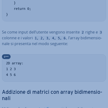
    }

    return 0;

}
Se come input dell’utente vengono inserite
righe e
2
3
colonne e i valori
, l’array bi­di­men­sio­
1, 2, 3, 4, 5, 6
na­le si presenta nel modo seguente:
c++
2D array:

1 2 3

4 5 6
Addizione di matrici con array bi­di­men­sio­
na­li