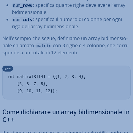
: specifica quante righe deve avere l’array
num_rows
bi­di­men­sio­na­le.
: specifica il numero di colonne per ogni
num_cols
riga dell’array bi­di­men­sio­na­le.
Nell’esempio che segue, definiamo un array bi­di­men­sio­
na­le chiamato
con 3 righe e 4 colonne, che cor­ri­
matrix
spon­de a un totale di 12 elementi.
c++
int matrix[3][4] = {{1, 2, 3, 4},

    {5, 6, 7, 8},

    {9, 10, 11, 12}};
Come di­chia­ra­re un array bi­di­men­sio­na­le in
C++
Possiamo creare un array bi­di­men­sio­na­le uti­liz­zan­do un