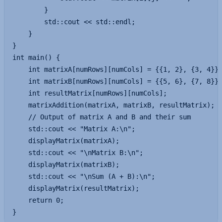
        }

        std::cout << std::endl;

    }

}

int main() {

    int matrixA[numRows][numCols] = {{1, 2}, {3, 4}};
    int matrixB[numRows][numCols] = {{5, 6}, {7, 8}};
    int resultMatrix[numRows][numCols];

    matrixAddition(matrixA, matrixB, resultMatrix);

    // Output of matrix A and B and their sum

    std::cout << "Matrix A:\n";

    displayMatrix(matrixA);

    std::cout << "\nMatrix B:\n";

    displayMatrix(matrixB);

    std::cout << "\nSum (A + B):\n";

    displayMatrix(resultMatrix);

    return 0;

}