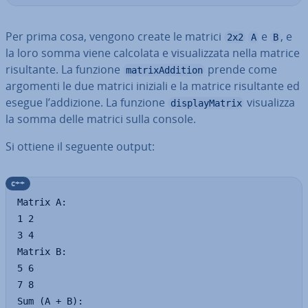
Per prima cosa, vengono create le matrici
e
, e
2x2
A
B
la loro somma viene calcolata e vi­sua­liz­za­ta nella matrice
ri­sul­tan­te. La funzione
prende come
matrixAddition
argomenti le due matrici iniziali e la matrice ri­sul­tan­te ed
esegue l’addizione. La funzione
vi­sua­liz­za
displayMatrix
la somma delle matrici sulla console.
Si ottiene il seguente output:
c++
Matrix A:

1 2

3 4

Matrix B:

5 6

7 8

Sum (A + B):
