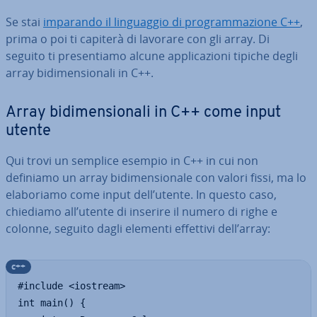
Se stai
imparando il lin­guag­gio di pro­gram­ma­zio­ne C++
,
prima o poi ti capiterà di lavorare con gli array. Di
seguito ti pre­sen­tia­mo alcune ap­pli­ca­zio­ni tipiche degli
array bi­di­men­sio­na­li in C++.
Array bi­di­men­sio­na­li in C++ come input
utente
Qui trovi un semplice esempio in C++ in cui non
definiamo un array bi­di­men­sio­na­le con valori fissi, ma lo
ela­bo­ria­mo come input dell’utente. In questo caso,
chiediamo all’utente di inserire il numero di righe e
colonne, seguito dagli elementi effettivi dell’array:
c++
#include <iostream>

int main() {
