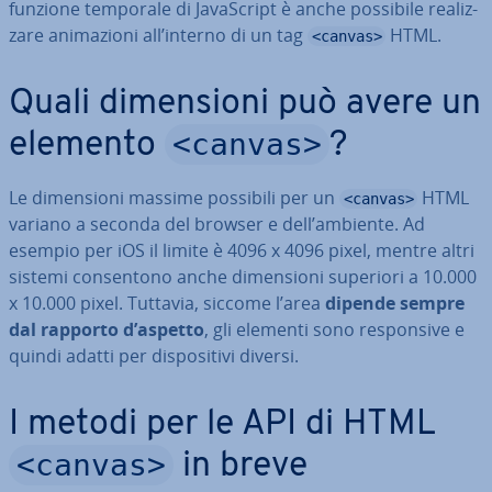
funzione temporale di Ja­va­Script è anche possibile rea­liz­
za­re ani­ma­zio­ni all’interno di un tag
HTML.
<canvas>
Quali di­men­sio­ni può avere un
<canvas>
elemento
?
Le di­men­sio­ni massime possibili per un
HTML
<canvas>
variano a seconda del browser e dell’ambiente. Ad
esempio per iOS il limite è 4096 x 4096 pixel, mentre altri
sistemi con­sen­to­no anche di­men­sio­ni superiori a 10.000
x 10.000 pixel. Tuttavia, siccome l’area
dipende sempre
dal rapporto d’aspetto
, gli elementi sono re­spon­si­ve e
quindi adatti per di­spo­si­ti­vi diversi.
I metodi per le API di HTML
<canvas>
in breve