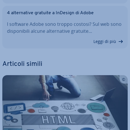
4 al­ter­na­ti­ve gratuite a InDesign di Adobe
I software Adobe sono troppo costosi? Sul web sono
di­spo­ni­bi­li alcune al­ter­na­ti­ve gratuite…
Leggi di più
Articoli simili