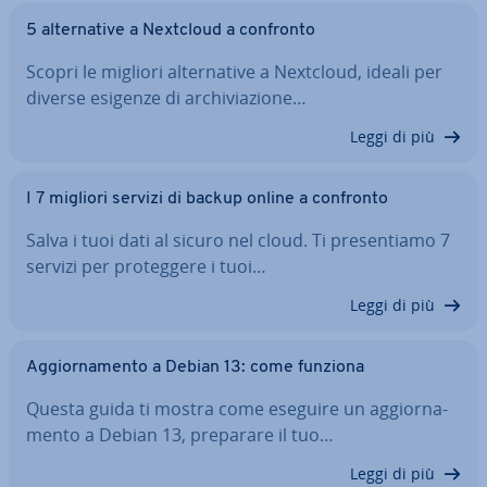
5 al­ter­na­ti­ve a Nextcloud a confronto
Scopri le migliori al­ter­na­ti­ve a Nextcloud, ideali per
diverse esigenze di ar­chi­via­zio­ne…
Leggi di più
I 7 migliori servizi di backup online a confronto
Salva i tuoi dati al sicuro nel cloud. Ti pre­sen­tia­mo 7
servizi per pro­teg­ge­re i tuoi…
Leggi di più
Ag­gior­na­men­to a Debian 13: come funziona
Questa guida ti mostra come eseguire un ag­gior­na­
men­to a Debian 13, preparare il tuo…
Leggi di più