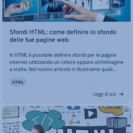
Sfondi HTML: come definire lo sfondo
delle tue pagine web
In HTML è possibile definire sfondi per le pagine
internet uti­liz­zan­do un colore oppure un’immagine
a scelta. Nel nostro articolo ti il­lu­stria­mo quali
sono le pos­si­bi­li­tà di selezione a tua di­spo­si­zio­ne.
HTML
Inoltre, ti mostriamo come definire nel codice
sfondi HTML con uno o più…
Leggi di più