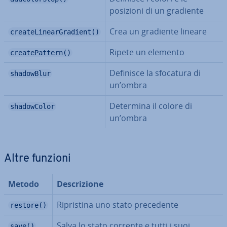
posizioni di un gradiente
Crea un gradiente lineare
createLinearGradient()
Ripete un elemento
createPattern()
Definisce la sfocatura di
shadowBlur
un’ombra
Determina il colore di
shadowColor
un’ombra
Altre funzioni
Metodo
De­scri­zio­ne
Ri­pri­sti­na uno stato pre­ce­den­te
restore()
Salva lo stato corrente e tutti i suoi
save()