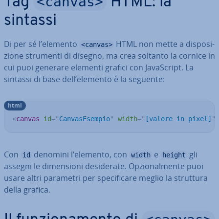
<canvas>
Tag
HTML: la
sintassi
Di per sé l’elemento
HTML non mette a di­spo­si­
<canvas>
zio­ne strumenti di disegno, ma crea soltanto la cornice in
cui puoi generare elementi grafici con Ja­va­Script. La
sintassi di base dell’elemento è la seguente:
html
<
canvas
id
=
"
CanvasEsempio
"
width
=
"
[valore in pixel]
"
Con
denomini l’elemento, con
e
gli
id
width
height
assegni le di­men­sio­ni de­si­de­ra­te. Op­zio­nal­men­te puoi
usare altri parametri per spe­ci­fi­ca­re meglio la struttura
della grafica.