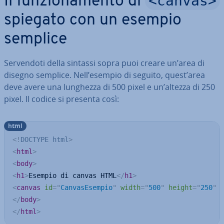
<canvas>
Il fun­zio­na­men­to di
spiegato con un esempio
semplice
Ser­ven­do­ti della sintassi sopra puoi creare un’area di
disegno semplice. Nell’esempio di seguito, quest’area
deve avere una lunghezza di 500 pixel e un’altezza di 250
pixel. Il codice si presenta così:
html
<!
DOCTYPE
html
>
<
html
>
<
body
>
<
h1
>
Esempio di canvas HTML
</
h1
>
<
canvas
id
=
"
CanvasEsempio
"
width
=
"
500
"
height
=
"
250
"
</
body
>
</
html
>