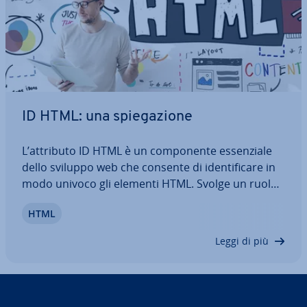
ID HTML: una spie­ga­zio­ne
L’attributo ID HTML è un com­po­nen­te es­sen­zia­le
dello sviluppo web che consente di iden­ti­fi­ca­re in
modo univoco gli elementi HTML. Svolge un ruolo
cruciale nello stile dei siti web con i CSS, nella pro­
HTML
gram­ma­zio­ne web in­te­rat­ti­va con Ja­va­Script e nella
na­vi­ga­zio­ne all’interno dei…
Leggi di più