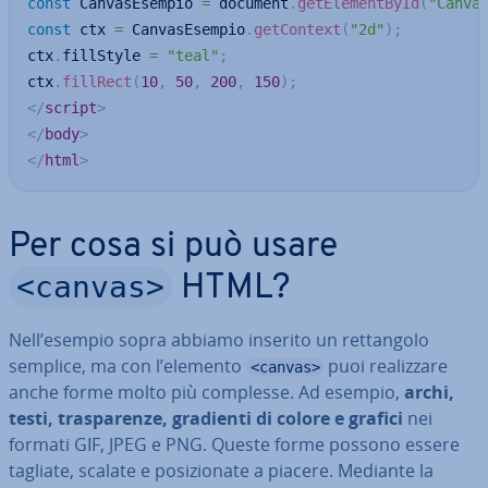
const
 CanvasEsempio 
=
 document
.
getElementById
(
"Canva
const
 ctx 
=
 CanvasEsempio
.
getContext
(
"2d"
)
;
ctx
.
fillStyle 
=
"teal"
;
ctx
.
fillRect
(
10
,
50
,
200
,
150
)
;
</
script
>
</
body
>
</
html
>
Per cosa si può usare
<canvas>
HTML?
Nell’esempio sopra abbiamo inserito un ret­tan­go­lo
semplice, ma con l’elemento
puoi rea­liz­za­re
<canvas>
anche forme molto più complesse. Ad esempio,
archi,
testi, tra­spa­ren­ze, gradienti di colore e grafici
nei
formati GIF, JPEG e PNG. Queste forme possono essere
tagliate, scalate e po­si­zio­na­te a piacere. Mediante la