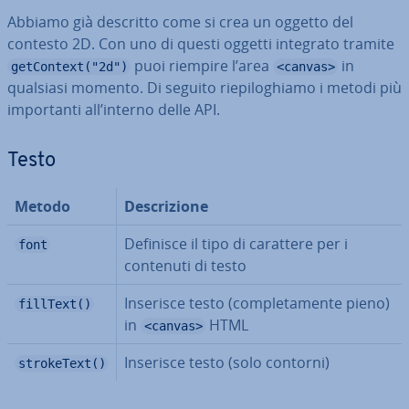
Abbiamo già descritto come si crea un oggetto del
contesto 2D. Con uno di questi oggetti integrato tramite
puoi riempire l’area
in
getContext("2d")
<canvas>
qualsiasi momento. Di seguito rie­pi­lo­ghia­mo i metodi più
im­por­tan­ti all’interno delle API.
Testo
Metodo
De­scri­zio­ne
Definisce il tipo di carattere per i
font
contenuti di testo
Inserisce testo (com­ple­ta­men­te pieno)
fillText()
in
HTML
<canvas>
Inserisce testo (solo contorni)
strokeText()