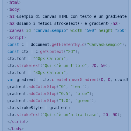
<
html
>
<
body
>
<
h1
>
Esempio di canvas HTML con testo e un gradiente 
<
h2
>
Usiamo i metodi strokeText() e gradient
</
h2
>
<
canvas
id
=
"
CanvasEsempio
"
width
=
"
500
"
height
=
"
250
"
<
script
>
const
 c 
=
 document
.
getElementById
(
"CanvasEsempio"
)
;
const
 ctx 
=
 c
.
getContext
(
"2d"
)
;
ctx
.
font 
=
"40px Calibri"
;
ctx
.
strokeText
(
"Qui c’è un titolo"
,
20
,
50
)
;
ctx
.
font 
=
"30px Calibri"
;
var
 gradient 
=
 ctx
.
createLinearGradient
(
0
,
0
,
 c
.
widt
gradient
.
addColorStop
(
"0"
,
"teal"
)
;
gradient
.
addColorStop
(
"0.5"
,
"blue"
)
;
gradient
.
addColorStop
(
"1.0"
,
"green"
)
;
ctx
.
strokeStyle 
=
 gradient
;
ctx
.
strokeText
(
"Qui c’è un’altra frase"
,
20
,
90
)
;
</
script
>
</
body
>