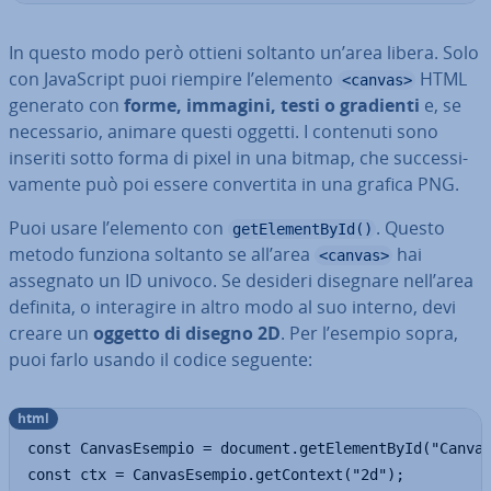
In questo modo però ottieni soltanto un’area libera. Solo
con Ja­va­Script puoi riempire l’elemento
HTML
<canvas>
generato con
forme, immagini, testi o gradienti
e, se
ne­ces­sa­rio, animare questi oggetti. I contenuti sono
inseriti sotto forma di pixel in una bitmap, che suc­ces­si­
va­men­te può poi essere con­ver­ti­ta in una grafica PNG.
Puoi usare l’elemento con
. Questo
getElementById()
metodo funziona soltanto se all’area
hai
<canvas>
assegnato un ID univoco. Se desideri disegnare nell’area
definita, o in­te­ra­gi­re in altro modo al suo interno, devi
creare un
oggetto di disegno 2D
. Per l’esempio sopra,
puoi farlo usando il codice seguente:
html
const CanvasEsempio = document.getElementById("Canvas
const ctx = CanvasEsempio.getContext("2d");