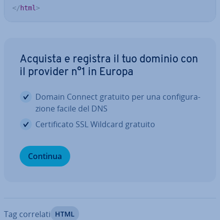
</
html
>
Acquista e registra il tuo dominio con
il provider n°1 in Europa
Domain Connect gratuito per una con­fi­gu­ra­
zio­ne facile del DNS
Cer­ti­fi­ca­to SSL Wildcard gratuito
Continua
Tag correlati
HTML