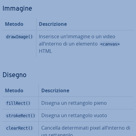
Immagine
Metodo
De­scri­zio­ne
Inserisce un’immagine o un video
drawImage()
all’interno di un elemento
<canvas>
HTML
Disegno
Metodo
De­scri­zio­ne
Disegna un ret­tan­go­lo pieno
fillRect()
Disegna un ret­tan­go­lo vuoto
strokeRect()
Cancella de­ter­mi­na­ti pixel all’interno di
clearRect()
un ret­tan­go­lo