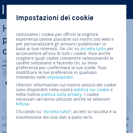
Digital Guide
Impostazioni dei cookie
Vai al contenuto prin­ci­pa­le
HTML: creare aree di disegno
Utilizziamo i cookie per offrirti la migliore
per Ja­va­Script con il tag
esperienza utente possibile sul nostro sito web e
per personalizzare gli annunci pubblicitari in
base ai tuoi interessi. Fai clic su
Accetta tutto
per
canvas
acconsentire all'uso di tutti i cookie. Puoi anche
scegliere quali cookie consentire selezionando le
La redazione di IONOS
caselle sottostanti e facendo clic su Invia
15 dic 2025
preferenze per confermare le tue scelte. Puoi
modificare le tue preferenze in qualsiasi
7 mins
momento nelle
impostazioni
.
Condividi via Facebook
Condividi via Twitter
Condividi via LinkedIN
Aggiungi come fonte
Ulteriori informazioni sul nostro utilizzo dei cookie
preferita su Google
sono disponibili nella nostra
politica sui cookie
e
nella nostra
politica sulla privacy
. I cookie
necessari verranno utilizzati anche se selezioni
Rifiuta
.
Indice
Cliccando su "
Accetta tutto
", accetti la raccolta e la
trasmissione dei tuoi dati a paesi terzi.
L’elemento HTML
ti permette di creare un’area
<canvas>
che può essere riempita con grafici o ani­ma­zio­ni tramite
Ja­va­Script. A questo scopo viene rea­liz­za­to un oggetto di