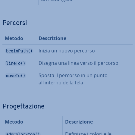
Percorsi
Metodo
De­scri­zio­ne
Inizia un nuovo percorso
beginPath()
Disegna una linea verso il percorso
lineTo()
Sposta il percorso in un punto
moveTo()
all’interno della tela
Pro­get­ta­zio­ne
Metodo
De­scri­zio­ne
Definisce i colori e le
addColorStop()