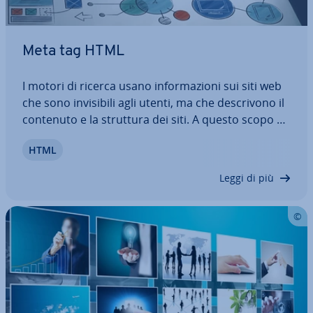
Meta tag HTML
I motori di ricerca usano in­for­ma­zio­ni sui siti web
che sono in­vi­si­bi­li agli utenti, ma che de­scri­vo­no il
contenuto e la struttura dei siti. A questo scopo si
usano i meta tag HTML. Sono im­por­tan­ti per l’ot­ti­
HTML
miz­za­zio­ne per i motori di ricerca: uti­liz­za­ti nel
modo corretto possono…
Leggi di più