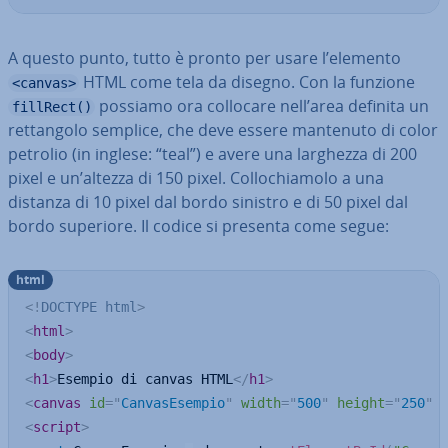
A questo punto, tutto è pronto per usare l’elemento
HTML come tela da disegno. Con la funzione
<canvas>
possiamo ora collocare nell’area definita un
fillRect()
ret­tan­go­lo semplice, che deve essere mantenuto di color
petrolio (in inglese: “teal”) e avere una larghezza di 200
pixel e un’altezza di 150 pixel. Col­lo­chia­mo­lo a una
distanza di 10 pixel dal bordo sinistro e di 50 pixel dal
bordo superiore. Il codice si presenta come segue:
html
<!
DOCTYPE
html
>
<
html
>
<
body
>
<
h1
>
Esempio di canvas HTML
</
h1
>
<
canvas
id
=
"
CanvasEsempio
"
width
=
"
500
"
height
=
"
250
"
<
script
>