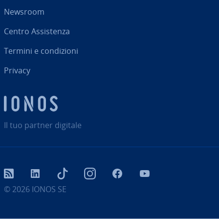
Newsroom
Centro As­si­sten­za
Termini e con­di­zio­ni
Privacy
Il tuo partner digitale
RSS
LinkedIn
tiktok
Instagram
Facebook
YouTube
© 2026
IONOS SE