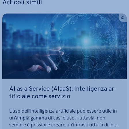
Articoli simili
AI as a Service (AIaaS): in­tel­li­gen­za ar­
ti­fi­cia­le come servizio
L’uso dell’in­tel­li­gen­za ar­ti­fi­cia­le può essere utile in
un’ampia gamma di casi d’uso. Tuttavia, non
sempre è possibile creare un’in­fra­strut­tu­ra di in­