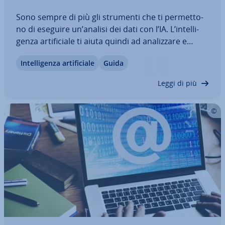
Sono sempre di più gli strumenti che ti per­met­to­
no di eseguire un’analisi dei dati con l’IA. L’in­tel­li­
gen­za ar­ti­fi­cia­le ti aiuta quindi ad ana­liz­za­re e
preparare record di dati anche di grandi di­men­sio­
In­tel­li­gen­za ar­ti­fi­cia­le
Guida
ni ed ete­ro­ge­nei. In questo articolo ti spie­ghia­mo
come funziona l’analisi dei…
Leggi di più