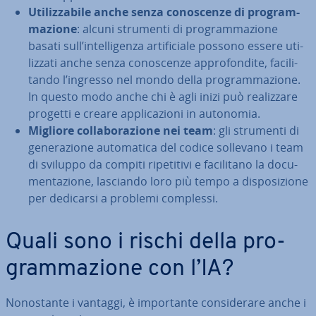
Uti­liz­za­bi­le anche senza co­no­scen­ze di pro­gram­
ma­zio­ne
: alcuni strumenti di pro­gram­ma­zio­ne
basati sull’in­tel­li­gen­za ar­ti­fi­cia­le possono essere uti­
liz­za­ti anche senza co­no­scen­ze ap­pro­fon­di­te, fa­ci­li­
tan­do l’ingresso nel mondo della pro­gram­ma­zio­ne.
In questo modo anche chi è agli inizi può rea­liz­za­re
progetti e creare ap­pli­ca­zio­ni in autonomia.
Migliore col­la­bo­ra­zio­ne nei team
: gli strumenti di
ge­ne­ra­zio­ne au­to­ma­ti­ca del codice sollevano i team
di sviluppo da compiti ri­pe­ti­ti­vi e fa­ci­li­ta­no la do­cu­
men­ta­zio­ne, lasciando loro più tempo a di­spo­si­zio­ne
per dedicarsi a problemi complessi.
Quali sono i rischi della pro­
gram­ma­zio­ne con l’IA?
No­no­stan­te i vantaggi, è im­por­tan­te con­si­de­ra­re anche i