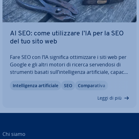
AI SEO: come uti­liz­za­re l’IA per la SEO
del tuo sito web
Fare SEO con l’IA significa ot­ti­miz­za­re i siti web per
Google e gli altri motori di ricerca ser­ven­do­si di
strumenti basati sull’in­tel­li­gen­za ar­ti­fi­cia­le, capaci
di sfruttare al meglio i punti di forza di questa tec­
In­tel­li­gen­za ar­ti­fi­cia­le
SEO
Com­pa­ra­ti­va
no­lo­gia. In questo articolo trattiamo gli ambiti in
cui fare SEO…
Leggi di più
Chi siamo