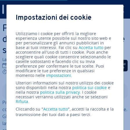
Digital Guide
Impostazioni dei cookie
Vai al contenuto prin­ci­pa­le
Pro­gram­ma­re con l’IA: ambiti
Utilizziamo i cookie per offrirti la migliore
di ap­pli­ca­zio­ne, op­por­tu­ni­tà e
esperienza utente possibile sul nostro sito web e
per personalizzare gli annunci pubblicitari in
base ai tuoi interessi. Fai clic su
Accetta tutto
per
sfide
acconsentire all'uso di tutti i cookie. Puoi anche
scegliere quali cookie consentire selezionando le
La redazione di IONOS
caselle sottostanti e facendo clic su Invia
Condividi via Facebook
Condividi via Twitter
Condividi via Li
07 nov 2025
preferenze per confermare le tue scelte. Puoi
modificare le tue preferenze in qualsiasi
6 mins
momento nelle
impostazioni
.
Ulteriori informazioni sul nostro utilizzo dei cookie
sono disponibili nella nostra
politica sui cookie
e
Indice
nella nostra
politica sulla privacy
. I cookie
necessari verranno utilizzati anche se selezioni
Rifiuta
.
Pro­gram­ma­re con l’aiuto dell’in­tel­li­gen­za ar­ti­fi­cia­le
consente di rendere il processo di sviluppo più ef­fi­cien­te.
Cliccando su "
Accetta tutto
", accetti la raccolta e la
trasmissione dei tuoi dati a paesi terzi.
Gli as­si­sten­ti basati sull’IA per­met­to­no ai team di
lavorare in modo più rapido e preciso, ab­bas­san­do al