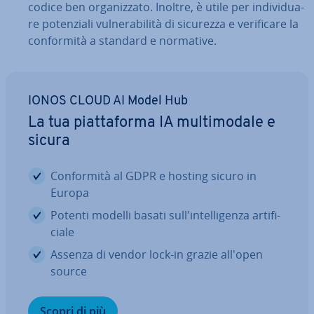
codice ben or­ga­niz­za­to. Inoltre, è utile per in­di­vi­dua­
re po­ten­zia­li vul­ne­ra­bi­li­tà di sicurezza e ve­ri­fi­ca­re la
con­for­mi­tà a standard e normative.
IONOS CLOUD AI Model Hub
La tua piat­ta­for­ma IA mul­ti­mo­da­le e
sicura
Con­for­mi­tà al GDPR e hosting sicuro in
Europa
Potenti modelli basati sul­l'in­tel­li­gen­za ar­ti­fi­
cia­le
Assenza di vendor lock-in grazie all'open
source
Scopri di più