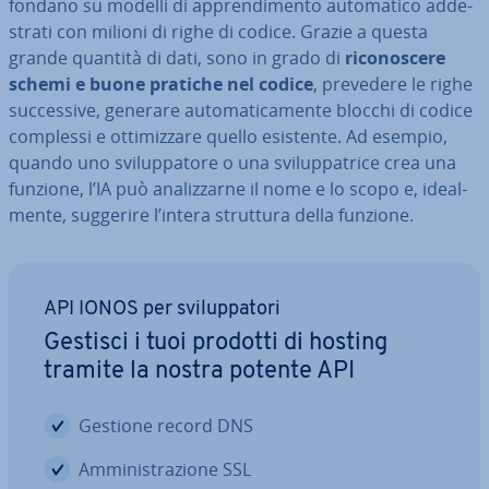
fondano su modelli di ap­pren­di­men­to au­to­ma­ti­co ad­de­
stra­ti con milioni di righe di codice. Grazie a questa
grande quantità di dati, sono in grado di
ri­co­no­sce­re
schemi e buone pratiche nel codice
, prevedere le righe
suc­ces­si­ve, generare au­to­ma­ti­ca­men­te blocchi di codice
complessi e ot­ti­miz­za­re quello esistente. Ad esempio,
quando uno svi­lup­pa­to­re o una svi­lup­pa­tri­ce crea una
funzione, l’IA può ana­liz­zar­ne il nome e lo scopo e, ideal­
men­te, suggerire l’intera struttura della funzione.
API IONOS per svi­lup­pa­to­ri
Gestisci i tuoi prodotti di hosting
tramite la nostra potente API
Gestione record DNS
Am­mi­ni­stra­zio­ne SSL