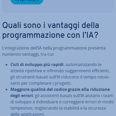
Quali sono i vantaggi della
pro­gram­ma­zio­ne con l’IA?
L’in­te­gra­zio­ne dell’IA nella pro­gram­ma­zio­ne presenta
numerosi vantaggi, tra cui:
Cicli di sviluppo più rapidi
: au­to­ma­tiz­zan­do le
attività ri­pe­ti­ti­ve e offrendo sug­ge­ri­men­ti ef­fi­cien­ti,
gli strumenti basati sull’IA riducono il tempo ne­ces­
sa­rio per com­ple­ta­re i progetti.
Maggiore qualità del codice grazie alla riduzione
degli errori
: gli as­si­sten­ti basati sull’IA aiutano i team
di sviluppo a in­di­vi­dua­re e cor­reg­ge­re errori in modo
tem­pe­sti­vo, mi­glio­ran­do la stabilità e la sicurezza
delle ap­pli­ca­zio­ni.