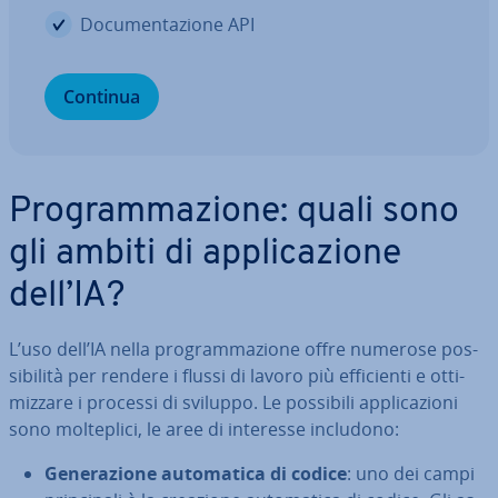
Do­cu­men­ta­zio­ne API
Continua
Pro­gram­ma­zio­ne: quali sono
gli ambiti di ap­pli­ca­zio­ne
dell’IA?
L’uso dell’IA nella pro­gram­ma­zio­ne offre numerose pos­
si­bi­li­tà per rendere i flussi di lavoro più ef­fi­cien­ti e ot­ti­
miz­za­re i processi di sviluppo. Le possibili ap­pli­ca­zio­ni
sono mol­te­pli­ci, le aree di interesse includono:
Ge­ne­ra­zio­ne au­to­ma­ti­ca di codice
: uno dei campi