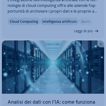
no­lo­gie di cloud computing offre alle aziende l’op­
por­tu­ni­tà di ar­chi­via­re i propri dati e le proprie ap­
pli­ca­zio­ni nel cloud e di ela­bo­rar­li uti­liz­zan­do ap­pli­
Cloud Computing
In­tel­li­gen­za ar­ti­fi­cia­le
Guida
ca­zio­ni di IA. Scopri qui cosa si intende esat­ta­men­
te quando si…
Leggi di più
Analisi dei dati con l’IA: come funziona