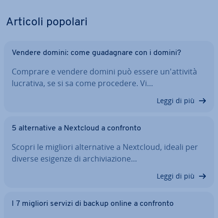
Articoli popolari
Vendere domini: come gua­da­gna­re con i domini?
Comprare e vendere domini può essere un'at­ti­vi­tà
lucrativa, se si sa come procedere. Vi…
Leggi di più
5 al­ter­na­ti­ve a Nextcloud a confronto
Scopri le migliori al­ter­na­ti­ve a Nextcloud, ideali per
diverse esigenze di ar­chi­via­zio­ne…
Leggi di più
I 7 migliori servizi di backup online a confronto