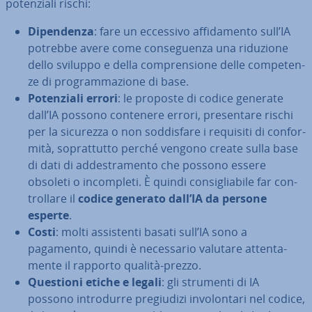
po­ten­zia­li rischi:
Di­pen­den­za
: fare un eccessivo af­fi­da­men­to sull’IA
potrebbe avere come con­se­guen­za una riduzione
dello sviluppo e della com­pren­sio­ne delle com­pe­ten­
ze di pro­gram­ma­zio­ne di base.
Po­ten­zia­li errori
: le proposte di codice generate
dall’IA possono contenere errori, pre­sen­ta­re rischi
per la sicurezza o non sod­di­sfa­re i requisiti di con­for­
mi­tà, so­prat­tut­to perché vengono create sulla base
di dati di ad­de­stra­men­to che possono essere
obsoleti o in­com­ple­ti. È quindi con­si­glia­bi­le far con­
trol­la­re il
codice generato dall’IA da persone
esperte
.
Costi
: molti as­si­sten­ti basati sull’IA sono a
pagamento, quindi è ne­ces­sa­rio valutare at­ten­ta­
men­te il rapporto qualità-prezzo.
Questioni etiche e legali
: gli strumenti di IA
possono in­tro­dur­re pre­giu­di­zi in­vo­lon­ta­ri nel codice,