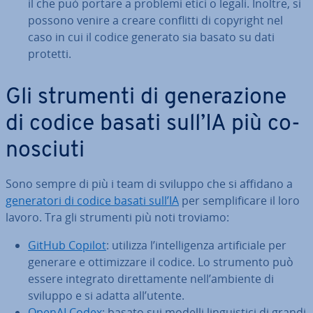
il che può portare a problemi etici o legali. Inoltre, si
possono venire a creare conflitti di copyright nel
caso in cui il codice generato sia basato su dati
protetti.
Gli strumenti di ge­ne­ra­zio­ne
di codice basati sull’IA più co­
no­sciu­ti
Sono sempre di più i team di sviluppo che si affidano a
ge­ne­ra­to­ri di codice basati sull’IA
per sem­pli­fi­ca­re il loro
lavoro. Tra gli strumenti più noti troviamo:
GitHub Copilot
: utilizza l’in­tel­li­gen­za ar­ti­fi­cia­le per
generare e ot­ti­miz­za­re il codice. Lo strumento può
essere integrato di­ret­ta­men­te nell’ambiente di
sviluppo e si adatta all’utente.
OpenAI Codex
: basato sui modelli lin­gui­sti­ci di grandi