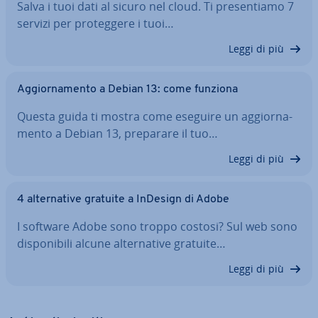
Salva i tuoi dati al sicuro nel cloud. Ti pre­sen­tia­mo 7
servizi per pro­teg­ge­re i tuoi…
Leggi di più
Ag­gior­na­men­to a Debian 13: come funziona
Questa guida ti mostra come eseguire un ag­gior­na­
men­to a Debian 13, preparare il tuo…
Leggi di più
4 al­ter­na­ti­ve gratuite a InDesign di Adobe
I software Adobe sono troppo costosi? Sul web sono
di­spo­ni­bi­li alcune al­ter­na­ti­ve gratuite…
Leggi di più