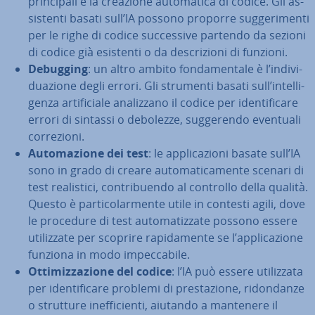
prin­ci­pa­li è la creazione au­to­ma­ti­ca di codice. Gli as­
si­sten­ti basati sull’IA possono proporre sug­ge­ri­men­ti
per le righe di codice suc­ces­si­ve partendo da sezioni
di codice già esistenti o da de­scri­zio­ni di funzioni.
Debugging
: un altro ambito fon­da­men­ta­le è l’in­di­vi­
dua­zio­ne degli errori. Gli strumenti basati sull’in­tel­li­
gen­za ar­ti­fi­cia­le ana­liz­za­no il codice per iden­ti­fi­ca­re
errori di sintassi o debolezze, sug­ge­ren­do eventuali
cor­re­zio­ni.
Au­to­ma­zio­ne dei test
: le ap­pli­ca­zio­ni basate sull’IA
sono in grado di creare au­to­ma­ti­ca­men­te scenari di
test rea­li­sti­ci, con­tri­buen­do al controllo della qualità.
Questo è par­ti­co­lar­men­te utile in contesti agili, dove
le procedure di test au­to­ma­tiz­za­te possono essere
uti­liz­za­te per scoprire ra­pi­da­men­te se l’ap­pli­ca­zio­ne
funziona in modo im­pec­ca­bi­le.
Ot­ti­miz­za­zio­ne del codice
: l’IA può essere uti­liz­za­ta
per iden­ti­fi­ca­re problemi di pre­sta­zio­ne, ri­don­dan­ze
o strutture inef­fi­cien­ti, aiutando a mantenere il