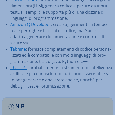
di­men­sio­ni (LLM), genera codice a partire da input
testuali semplici e supporta più di una dozzina di
linguaggi di pro­gram­ma­zio­ne.
Amazon Q Developer
: crea sug­ge­ri­men­ti in tempo
reale per righe e blocchi di codice, ma è anche
adatto a generare do­cu­men­ta­zio­ne e controlli di
sicurezza.
Tabnine
: fornisce com­ple­ta­men­ti di codice per­so­na­
liz­za­ti ed è com­pa­ti­bi­le con molti linguaggi di pro­
gram­ma­zio­ne, tra cui Java, Python e C++.
ChatGPT
: pro­ba­bil­men­te lo strumento di in­tel­li­gen­za
ar­ti­fi­cia­le più co­no­sciu­to di tutti, può essere uti­liz­za­
to per generare e ana­liz­za­re codice, nonché per il
debug, il test e l’ot­ti­miz­za­zio­ne.
N.B.