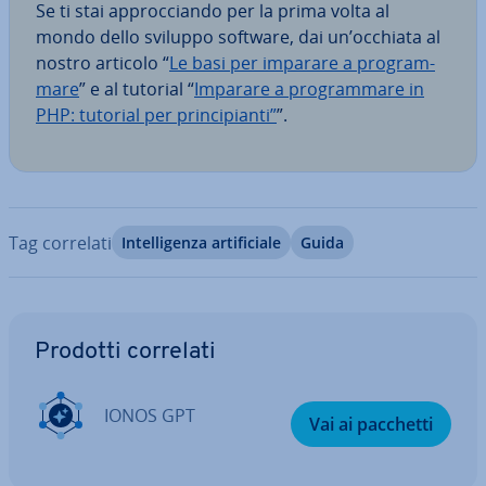
Se ti stai ap­proc­cian­do per la prima volta al
mondo dello sviluppo software, dai un’occhiata al
nostro articolo “
Le basi per imparare a pro­gram­
ma­re
” e al tutorial “
Imparare a pro­gram­ma­re in
PHP: tutorial per prin­ci­pian­ti”
”.
Tag correlati
In­tel­li­gen­za ar­ti­fi­cia­le
Guida
Vai al menu prin­ci­pa­le
Prodotti correlati
IONOS GPT
Vai ai pacchetti