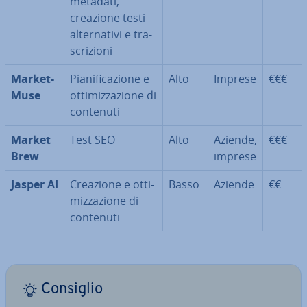
metadati,
creazione testi
al­ter­na­ti­vi e tra­
scri­zio­ni
Mar­ket­
Pia­ni­fi­ca­zio­ne e
Alto
Imprese
€€€
Mu­se
ot­ti­miz­za­zio­ne di
contenuti
Market
Test SEO
Alto
Aziende,
€€€
Brew
imprese
Jasper AI
Creazione e ot­ti­
Basso
Aziende
€€
miz­za­zio­ne di
contenuti
Consiglio