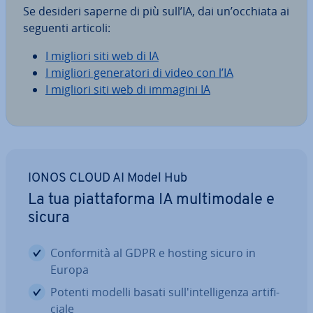
Se desideri saperne di più sull’IA, dai un’occhiata ai
seguenti articoli:
I migliori siti web di IA
I migliori ge­ne­ra­to­ri di video con l’IA
I migliori siti web di immagini IA
IONOS CLOUD AI Model Hub
La tua piat­ta­for­ma IA mul­ti­mo­da­le e
sicura
Con­for­mi­tà al GDPR e hosting sicuro in
Europa
Potenti modelli basati sul­l'in­tel­li­gen­za ar­ti­fi­
cia­le