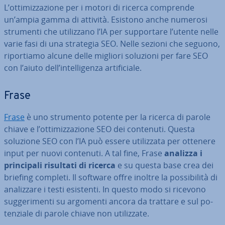
L’ot­ti­miz­za­zio­ne per i motori di ricerca comprende
un’ampia gamma di attività. Esistono anche numerosi
strumenti che uti­liz­za­no l’IA per sup­por­ta­re l’utente nelle
varie fasi di una strategia SEO. Nelle sezioni che seguono,
ri­por­tia­mo alcune delle migliori soluzioni per fare SEO
con l’aiuto dell’in­tel­li­gen­za ar­ti­fi­cia­le.
Frase
Frase
è uno strumento potente per la ricerca di parole
chiave e l’ot­ti­miz­za­zio­ne SEO dei contenuti. Questa
soluzione SEO con l’IA può essere uti­liz­za­ta per ottenere
input per nuovi contenuti. A tal fine, Frase
analizza i
prin­ci­pa­li risultati di ricerca
e su questa base crea dei
briefing completi. Il software offre inoltre la pos­si­bi­li­tà di
ana­liz­za­re i testi esistenti. In questo modo si ricevono
sug­ge­ri­men­ti su argomenti ancora da trattare e sul po­
ten­zia­le di parole chiave non uti­liz­za­te.