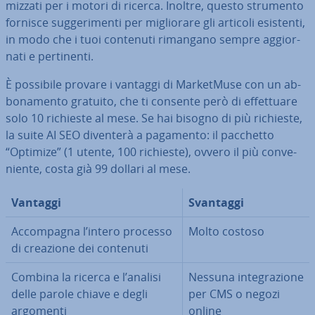
miz­za­ti per i motori di ricerca. Inoltre, questo strumento
fornisce sug­ge­ri­men­ti per mi­glio­ra­re gli articoli esistenti,
in modo che i tuoi contenuti rimangano sempre ag­gior­
na­ti e per­ti­nen­ti.
È possibile provare i vantaggi di Mar­ket­Mu­se con un ab­
bo­na­men­to gratuito, che ti consente però di ef­fet­tua­re
solo 10 richieste al mese. Se hai bisogno di più richieste,
la suite AI SEO diventerà a pagamento: il pacchetto
“Optimize” (1 utente, 100 richieste), ovvero il più con­ve­
nien­te, costa già 99 dollari al mese.
Vantaggi
Svantaggi
Ac­com­pa­gna l’intero processo
Molto costoso
di creazione dei contenuti
Combina la ricerca e l’analisi
Nessuna in­te­gra­zio­ne
delle parole chiave e degli
per CMS o negozi
argomenti
online