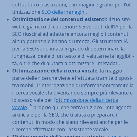
sot­to­ti­to­li o tra­scri­zio­ni, o immagini e grafici per l’ot­
ti­miz­za­zio­ne
SEO delle immagini
.
Ot­ti­miz­za­zio­ne dei contenuti esistenti:
il tuo sito
web è già ricco di contenuti? Ser­ven­do­ti dell’IA per la
SEO riuscirai ad adattare ancora meglio i contenuti
al tuo po­ten­zia­le bacino di utenza. Gli strumenti IA
per la SEO sono infatti in grado di de­ter­mi­na­re la
lunghezza ideale di un testo e di valutarne la leg­gi­bi­li­
tà, oltre che di aiutarti a ot­ti­miz­za­re i metadati.
Ot­ti­miz­za­zio­ne della ricerca vocale:
la maggior
parte delle ricerche viene ef­fet­tua­ta tramite di­spo­si­
ti­vi mobili. L’in­ter­ro­ga­zio­ne di in­for­ma­zio­ni tramite la
ricerca vocale sta di­ven­tan­do sempre più rilevante e
lo stesso vale per l’
ot­ti­miz­za­zio­ne della ricerca
vocale
. È proprio qui che entra in gioco l’in­tel­li­gen­za
ar­ti­fi­cia­le per la SEO, che ti aiuta a preparare i
contenuti in modo che siano rilevanti anche per le
ricerche ef­fet­tua­te con l’as­si­sten­te vocale.
Mi­glio­ra­men­to dell’espe­rien­za utente:
lo
user ex­