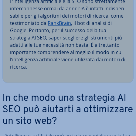
L’in­tel­li­gen­za ar­ti­fi­cia­le e la SEO sono stret­ta­men­te
in­ter­con­nes­se ormai da anni: l’IA è infatti in­di­spen­
sa­bi­le per gli algoritmi dei motori di ricerca, come
te­sti­mo­nia­to da
RankBrain
, il bot di analisi di
Google. Pertanto, per il successo della tua
strategia AI SEO, saper scegliere gli strumenti più
adatti alle tue necessità non basta. È al­tret­tan­to
im­por­tan­te com­pren­de­re al meglio il modo in cui
l’in­tel­li­gen­za ar­ti­fi­cia­le viene uti­liz­za­ta dai motori di
ricerca.
In che modo una strategia AI
SEO può aiutarti a ot­ti­miz­za­re
un sito web?
L’in­tel­li­gen­za ar­ti­fi­cia­le può ar­ric­chi­re e mi­glio­ra­re la tua