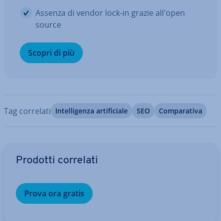
Assenza di vendor lock-in grazie all'open
source
Scopri di più
Tag correlati
In­tel­li­gen­za ar­ti­fi­cia­le
SEO
Com­pa­ra­ti­va
Vai al menu prin­ci­pa­le
Prodotti correlati
Prova ora gratis