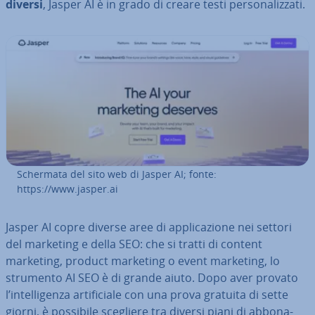
diversi
, Jasper AI è in grado di creare testi per­so­na­liz­za­ti.
Schermata del sito web di Jasper AI; fonte:
https://www.jasper.ai
Jasper AI copre diverse aree di ap­pli­ca­zio­ne nei settori
del marketing e della SEO: che si tratti di content
marketing, product marketing o event marketing, lo
strumento AI SEO è di grande aiuto. Dopo aver provato
l’in­tel­li­gen­za ar­ti­fi­cia­le con una prova gratuita di sette
giorni, è possibile scegliere tra diversi piani di ab­bo­na­