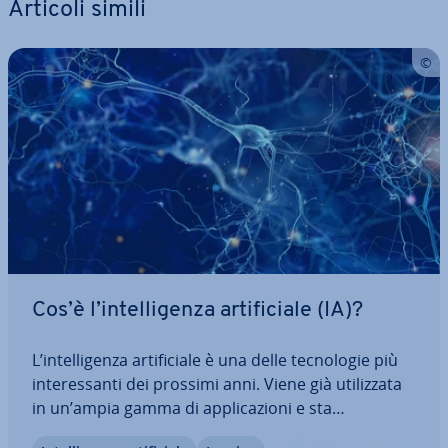
Articoli simili
Cos’è l’in­tel­li­gen­za ar­ti­fi­cia­le (IA)?
L’in­tel­li­gen­za ar­ti­fi­cia­le è una delle tec­no­lo­gie più
in­te­res­san­ti dei prossimi anni. Viene già uti­liz­za­ta
in un’ampia gamma di ap­pli­ca­zio­ni e sta
cambiando la nostra vita quo­ti­dia­na e pro­fes­sio­