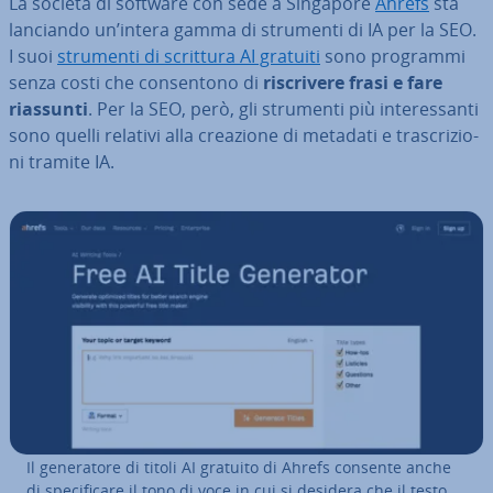
La società di software con sede a Singapore
Ahrefs
sta
lanciando un’intera gamma di strumenti di IA per la SEO.
I suoi
strumenti di scrittura AI gratuiti
sono programmi
senza costi che con­sen­to­no di
ri­scri­ve­re frasi e fare
riassunti
. Per la SEO, però, gli strumenti più in­te­res­san­ti
sono quelli relativi alla creazione di metadati e tra­scri­zio­
ni tramite IA.
Il ge­ne­ra­to­re di titoli AI gratuito di Ahrefs consente anche
di spe­ci­fi­ca­re il tono di voce in cui si desidera che il testo