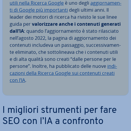
utili nella Ricerca Google
è uno degli
ag­gior­na­men­
ti di Google più im­por­tan­ti
degli ultimi anni. Il
leader dei motori di ricerca ha rivisto le sue linee
guida per
va­lo­riz­za­re anche i contenuti generati
dall’IA
: quando l’ag­gior­na­men­to è stato ri­la­scia­to
nell’agosto 2022, la pagina di ag­gior­na­men­to dei
contenuti includeva un passaggio, suc­ces­si­va­men­
te eliminato, che sot­to­li­nea­va che i contenuti utili
e di alta qualità sono creati “dalle persone per le
persone”. Inoltre, ha pub­bli­ca­to delle nuove
in­di­
ca­zio­ni della Ricerca Google sui contenuti creati
con l’IA
.
I migliori strumenti per fare
SEO con l’IA a confronto