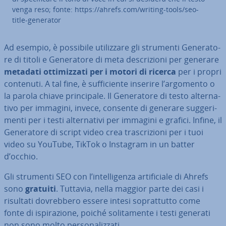
venga reso; fonte: https://ahrefs.com/writing-tools/seo-
title-generator
Ad esempio, è possibile uti­liz­za­re gli strumenti Ge­ne­ra­to­
re di titoli e Ge­ne­ra­to­re di meta de­scri­zio­ni per generare
metadati ot­ti­miz­za­ti per i motori di ricerca
per i propri
contenuti. A tal fine, è suf­fi­cien­te inserire l’argomento o
la parola chiave prin­ci­pa­le. Il Ge­ne­ra­to­re di testo al­ter­na­
ti­vo per immagini, invece, consente di generare sug­ge­ri­
men­ti per i testi al­ter­na­ti­vi per immagini e grafici. Infine, il
Ge­ne­ra­to­re di script video crea tra­scri­zio­ni per i tuoi
video su YouTube, TikTok o Instagram in un batter
d’occhio.
Gli strumenti SEO con l’in­tel­li­gen­za ar­ti­fi­cia­le di Ahrefs
sono
gratuiti
. Tuttavia, nella maggior parte dei casi i
risultati do­vreb­be­ro essere intesi so­prat­tut­to come
fonte di ispi­ra­zio­ne, poiché so­li­ta­men­te i testi generati
non sono molto per­so­na­liz­za­ti.