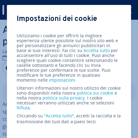
Digital Guide
Impostazioni dei cookie
Vai al contenuto prin­ci­pa­le
AI SEO: come uti­liz­za­re l’IA
Utilizziamo i cookie per offrirti la migliore
per la SEO del tuo sito web
esperienza utente possibile sul nostro sito web e
per personalizzare gli annunci pubblicitari in
base ai tuoi interessi. Fai clic su
Accetta tutto
per
La redazione di IONOS
acconsentire all'uso di tutti i cookie. Puoi anche
13 mag 2025
scegliere quali cookie consentire selezionando le
caselle sottostanti e facendo clic su Invia
Condividi via Facebook
Condividi via Twitter
Condividi via LinkedIN
Aggiungi come fonte
preferenze per confermare le tue scelte. Puoi
preferita su Google
modificare le tue preferenze in qualsiasi
momento nelle
impostazioni
.
Ulteriori informazioni sul nostro utilizzo dei cookie
Indice
sono disponibili nella nostra
politica sui cookie
e
nella nostra
politica sulla privacy
. I cookie
necessari verranno utilizzati anche se selezioni
Anche in ambito SEO l’in­tel­li­gen­za ar­ti­fi­cia­le può farti ri­
Rifiuta
.
spar­mia­re molto lavoro. Che si tratti di metadati,
Cliccando su "
Accetta tutto
", accetti la raccolta e la
contenuti, iden­ti­fi­ca­zio­ne di argomenti o analisi, con i
trasmissione dei tuoi dati a paesi terzi.
giusti strumenti IA per la SEO non ci sono limiti al
successo del tuo progetto web.