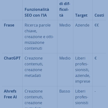
di dif­
Fun­zio­na­li­tà
fi­col­
SEO con l’IA
tà
Target
Costi
Frase
Ricerca parole
Medio
Aziende
€€
chiave,
creazione e ot­ti­
miz­za­zio­ne
contenuti
ChatGPT
Creazione
Medio
Liberi
€
contenuti,
pro­fes­
creazione
sio­ni­sti,
metadati
aziende,
imprese
Ahrefs
Creazione
Basso
Liberi
-
Free AI
contenuti,
pro­fes­
creazione
sio­ni­sti