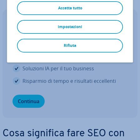
Accetta tutto
I software IA di IONOS
impostazioni
Scopri la potenza del­l'in­tel­li­gen­za ar­
ti­fi­cia­le
Rifiuta
Siti web in tempo record
Soluzioni IA per il tuo business
Risparmio di tempo e risultati ec­cel­len­ti
Continua
Cosa significa fare SEO con