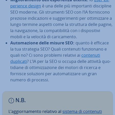
pe­rien­ce design
è una delle più im­por­tan­ti di­sci­pli­ne
SEO moderne. Gli strumenti SEO con l’IA for­ni­sco­no
preziose in­di­ca­zio­ni e sug­ge­ri­men­ti per ot­ti­miz­za­re a
lungo termine aspetti come la struttura delle pagine,
la na­vi­ga­zio­ne, la com­pa­ti­bi­li­tà con i di­spo­si­ti­vi
mobili e la velocità di ca­ri­ca­men­to.
Au­to­ma­zio­ne delle misure SEO:
quanto è efficace
la tua strategia SEO? Quali contenuti fun­zio­na­no e
quali no? Ci sono problemi relativi ai
contenuti
duplicati
? L’IA per la SEO si occupa delle attività quo­
ti­dia­ne di ot­ti­miz­za­zio­ne dei motori di ricerca e
fornisce soluzioni per au­to­ma­tiz­za­re un gran
numero di processi.
N.B.
L’ag­gior­na­men­to relativo al
sistema di contenuti