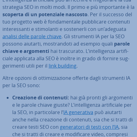
strategia SEO in molti modi. Il primo e più im­por­tan­te è la
scoperta di un po­ten­zia­le nascosto
. Per il successo del
tuo progetto web è fon­da­men­ta­le pub­bli­ca­re contenuti
in­te­res­san­ti e sti­mo­lan­ti e so­ste­ner­li con un’adeguata
analisi delle parole chiave
. Gli strumenti IA per la SEO
possono aiutarti, mo­stran­do­ti ad esempio quali
parole
chiave e argomenti
hai tra­scu­ra­to. L’in­tel­li­gen­za ar­ti­fi­
cia­le applicata alla SEO è inoltre in grado di fornire sug­
ge­ri­men­ti utili per il
link building
.
Altre opzioni di ot­ti­miz­za­zio­ne offerte dagli strumenti IA
per la SEO sono:
Creazione di contenuti:
hai già pronti gli argomenti
e le parole chiave giuste? L’in­tel­li­gen­za ar­ti­fi­cia­le per
la SEO, in par­ti­co­la­re l’
IA ge­ne­ra­ti­va
può aiutarti
anche nella creazione di contenuti, sia che si tratti di
creare testi SEO con
ge­ne­ra­to­ri di testi con l’IA
, sia
che si tratti di creare e mo­di­fi­ca­re video, compresi