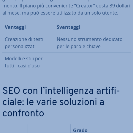
men­to. Il piano più con­ve­nien­te “Creator” costa 39 dollari
al mese, ma può essere uti­liz­za­to da un solo utente.
Vantaggi
Svantaggi
Creazione di testi
Nessuno strumento dedicato
per­so­na­liz­za­ti
per le parole chiave
Modelli e stili per
tutti i casi d’uso
SEO con l’in­tel­li­gen­za ar­ti­fi­
cia­le: le varie soluzioni a
confronto
Grado