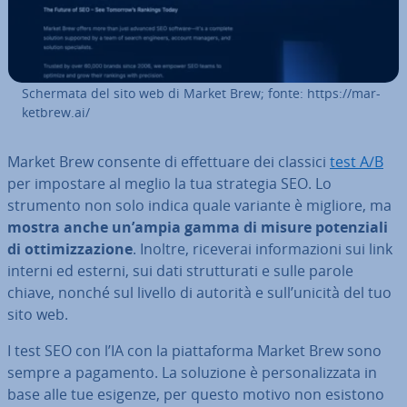
Schermata del sito web di Market Brew; fonte: https://mar­
ket­brew.ai/
Market Brew consente di ef­fet­tua­re dei classici
test A/B
per impostare al meglio la tua strategia SEO. Lo
strumento non solo indica quale variante è migliore, ma
mostra anche un’ampia gamma di misure po­ten­zia­li
di ot­ti­miz­za­zio­ne
. Inoltre, riceverai in­for­ma­zio­ni sui link
interni ed esterni, sui dati strut­tu­ra­ti e sulle parole
chiave, nonché sul livello di autorità e sull’unicità del tuo
sito web.
I test SEO con l’IA con la piat­ta­for­ma Market Brew sono
sempre a pagamento. La soluzione è per­so­na­liz­za­ta in
base alle tue esigenze, per questo motivo non esistono