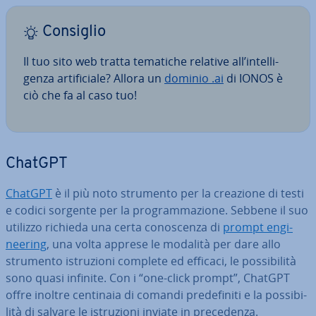
Consiglio
Il tuo sito web tratta tematiche relative all’in­tel­li­
gen­za ar­ti­fi­cia­le? Allora un
dominio .ai
di IONOS è
ciò che fa al caso tuo!
ChatGPT
ChatGPT
è il più noto strumento per la creazione di testi
e codici sorgente per la pro­gram­ma­zio­ne. Sebbene il suo
utilizzo richieda una certa co­no­scen­za di
prompt en­gi­
nee­ring
, una volta apprese le modalità per dare allo
strumento istru­zio­ni complete ed efficaci, le pos­si­bi­li­tà
sono quasi infinite. Con i “one-click prompt”, ChatGPT
offre inoltre centinaia di comandi pre­de­fi­ni­ti e la pos­si­bi­
li­tà di salvare le istru­zio­ni inviate in pre­ce­den­za.