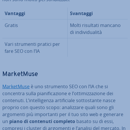
Vantaggi
Svantaggi
Gratis
Molti risultati mancano
di in­di­vi­dua­li­tà
Vari strumenti pratici per
fare SEO con l’IA
Mar­ket­Mu­se
Mar­ket­Mu­se
è uno strumento SEO con l’IA che si
concentra sulla pia­ni­fi­ca­zio­ne e l’ot­ti­miz­za­zio­ne dei
contenuti. L’in­tel­li­gen­za ar­ti­fi­cia­le sot­to­stan­te nasce
proprio con questo scopo: ana­liz­za­re quali sono gli
argomenti più im­por­tan­ti per il tuo sito web e generare
un
piano di contenuti completo
basato su di essi,
compresi i cluster di argomenti e l’analisi del mercato. In