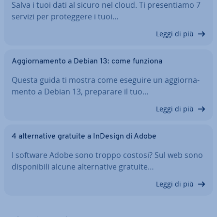
Salva i tuoi dati al sicuro nel cloud. Ti pre­sen­tia­mo 7
servizi per pro­teg­ge­re i tuoi…
Leggi di più
Ag­gior­na­men­to a Debian 13: come funziona
Questa guida ti mostra come eseguire un ag­gior­na­
men­to a Debian 13, preparare il tuo…
Leggi di più
4 al­ter­na­ti­ve gratuite a InDesign di Adobe
I software Adobe sono troppo costosi? Sul web sono
di­spo­ni­bi­li alcune al­ter­na­ti­ve gratuite…
Leggi di più