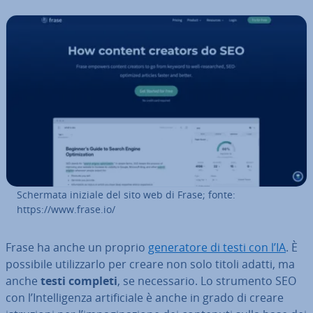
Schermata iniziale del sito web di Frase; fonte:
https://www.frase.io/
Frase ha anche un proprio
ge­ne­ra­to­re di testi con l’IA
. È
possibile uti­liz­zar­lo per creare non solo titoli adatti, ma
anche
testi completi
, se ne­ces­sa­rio. Lo strumento SEO
con l’In­tel­li­gen­za ar­ti­fi­cia­le è anche in grado di creare