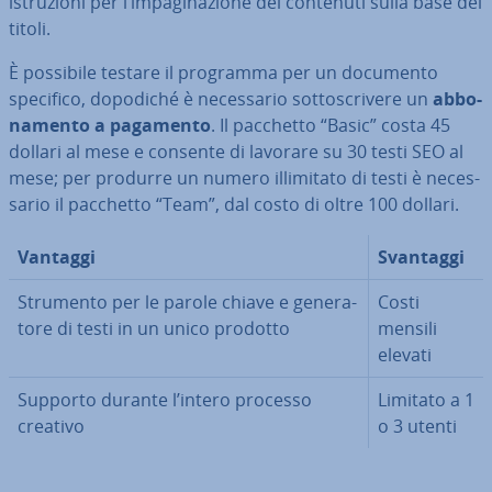
istru­zio­ni per l’im­pa­gi­na­zio­ne dei contenuti sulla base dei
titoli.
È possibile testare il programma per un documento
specifico, dopodiché è ne­ces­sa­rio sot­to­scri­ve­re un
ab­bo­
na­men­to a pagamento
. Il pacchetto “Basic” costa 45
dollari al mese e consente di lavorare su 30 testi SEO al
mese; per produrre un numero il­li­mi­ta­to di testi è ne­ces­
sa­rio il pacchetto “Team”, dal costo di oltre 100 dollari.
Vantaggi
Svantaggi
Strumento per le parole chiave e ge­ne­ra­
Costi
to­re di testi in un unico prodotto
mensili
elevati
Supporto durante l’intero processo
Limitato a 1
creativo
o 3 utenti