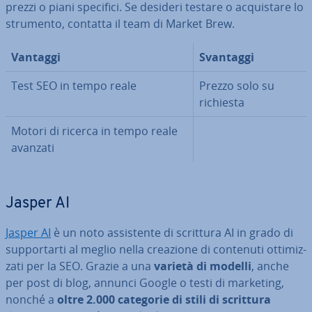
prezzi o piani specifici. Se desideri testare o ac­qui­sta­re lo
strumento, contatta il team di Market Brew.
Vantaggi
Svantaggi
Test SEO in tempo reale
Prezzo solo su
richiesta
Motori di ricerca in tempo reale
avanzati
Jasper AI
Jasper AI
è un noto as­si­sten­te di scrittura AI in grado di
sup­por­tar­ti al meglio nella creazione di contenuti ot­ti­miz­
za­ti per la SEO. Grazie a una
varietà di modelli
, anche
per post di blog, annunci Google o testi di marketing,
nonché a
oltre 2.000 categorie di stili di scrittura