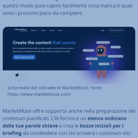
questo modo puoi capire fa­cil­men­te cosa manca e quali
sono i prossimi passi da compiere.
Schermata del sito web di Mar­ket­Mu­se; fonte:
https://www.mar­ket­mu­se.com/
Mar­ket­Mu­se offre supporto anche nella pre­pa­ra­zio­ne dei
contenuti pia­ni­fi­ca­ti. L’IA fornisce un
elenco ordinato
delle tue parole chiave
e crea le
bozze iniziali per i
briefing
da con­di­vi­de­re con chi scriverà i contenuti ot­ti­