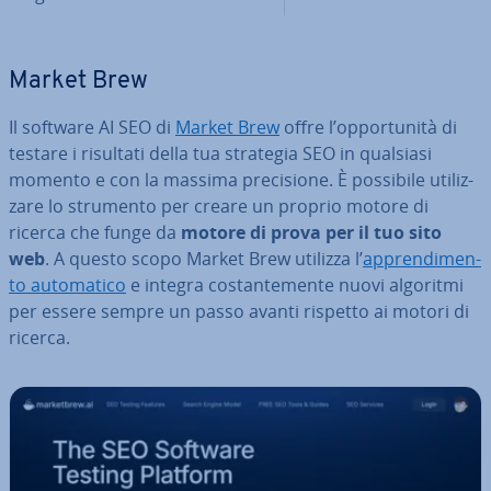
Market Brew
Il software AI SEO di
Market Brew
offre l’op­por­tu­ni­tà di
testare i risultati della tua strategia SEO in qualsiasi
momento e con la massima pre­ci­sio­ne. È possibile uti­liz­
za­re lo strumento per creare un proprio motore di
ricerca che funge da
motore di prova per il tuo sito
web
. A questo scopo Market Brew utilizza l’
ap­pren­di­men­
to au­to­ma­ti­co
e integra co­stan­te­men­te nuovi algoritmi
per essere sempre un passo avanti rispetto ai motori di
ricerca.