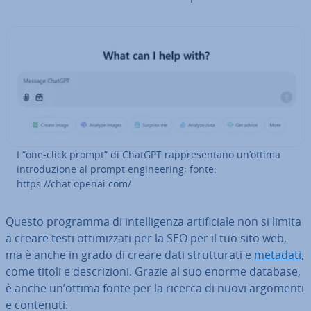
I “one-click prompt” di ChatGPT rap­pre­sen­ta­no un’ottima
in­tro­du­zio­ne al prompt en­gi­nee­ring; fonte:
https://chat.openai.com/
Questo programma di in­tel­li­gen­za ar­ti­fi­cia­le non si limita
a creare testi ot­ti­miz­za­ti per la SEO per il tuo sito web,
ma è anche in grado di creare dati strut­tu­ra­ti e
metadati
,
come titoli e de­scri­zio­ni. Grazie al suo enorme database,
è anche un’ottima fonte per la ricerca di nuovi argomenti
e contenuti.