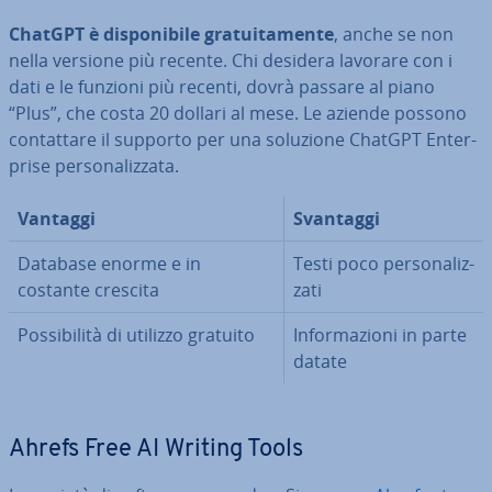
ChatGPT è di­spo­ni­bi­le gra­tui­ta­men­te
, anche se non
nella versione più recente. Chi desidera lavorare con i
dati e le funzioni più recenti, dovrà passare al piano
“Plus”, che costa 20 dollari al mese. Le aziende possono
con­tat­ta­re il supporto per una soluzione ChatGPT En­ter­
pri­se per­so­na­liz­za­ta.
Vantaggi
Svantaggi
Database enorme e in
Testi poco per­so­na­liz­
costante crescita
za­ti
Pos­si­bi­li­tà di utilizzo gratuito
In­for­ma­zio­ni in parte
datate
Ahrefs Free AI Writing Tools