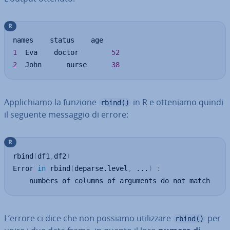
R
1
  Eva    doctor        
52
2
  John      nurse      
38
Ap­pli­chia­mo la funzione
in R e otteniamo quindi
rbind()
il seguente messaggio di errore:
R
rbind
(
df1
,
df2
)
Error 
in
 rbind
(
deparse.level
,
...
)
:
    numbers of columns of arguments do not match
L’errore ci dice che non possiamo uti­liz­za­re
per
rbind()