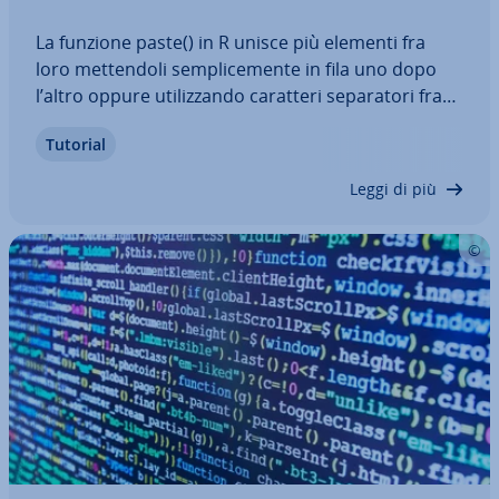
La funzione paste() in R unisce più elementi fra
loro met­ten­do­li sem­pli­ce­men­te in fila uno dopo
l’altro oppure uti­liz­zan­do caratteri se­pa­ra­to­ri fra
gli elementi. È possibile scegliere quali se­pa­ra­to­ri
Tutorial
uti­liz­za­re per strut­tu­ra­re la com­bi­na­zio­ne di valori.
Ad esempio, questa…
Leggi di più