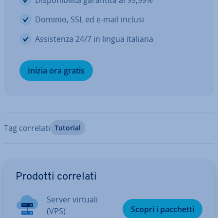
Di­spo­ni­bi­li­tà garantita al 99,99%
Dominio, SSL ed e-mail inclusi
As­si­sten­za 24/7 in lingua italiana
Inizia ora gratis
Tag correlati
Tutorial
Vai al menu prin­ci­pa­le
Prodotti correlati
Server virtuali
Scopri i pacchetti
(VPS)