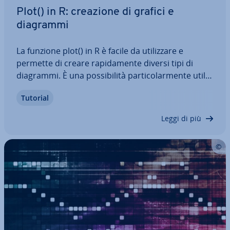
Plot() in R: creazione di grafici e
diagrammi
La funzione plot() in R è facile da uti­liz­za­re e
permette di creare ra­pi­da­men­te diversi tipi di
diagrammi. È una pos­si­bi­li­tà par­ti­co­lar­men­te utile
per chi muove i primi passi nell’analisi e nella vi­
Tutorial
sua­liz­za­zio­ne dei dati. Inoltre, ti permette di
adattare un gran numero di…
Leggi di più