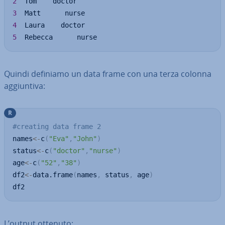
2
3
4
5
  Rebecca      nurse
Quindi definiamo un data frame con una terza colonna
ag­giun­ti­va:
R
#creating data frame 2
names
<-
c
(
"Eva"
,
"John"
)
status
<-
c
(
"doctor"
,
"nurse"
)
age
<-
c
(
"52"
,
"38"
)
df2
<-
data.frame
(
names
,
 status
,
 age
)
df2
L’output ottenuto: