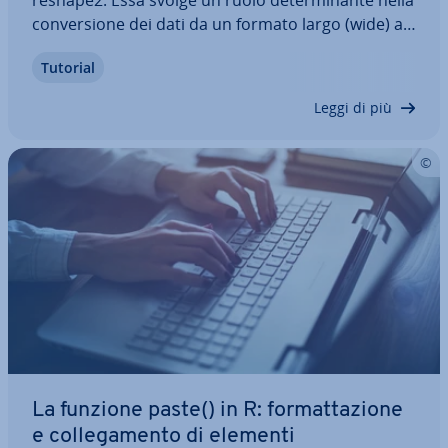
con­ver­sio­ne dei dati da un formato largo (wide) a
uno lungo (long). Quest’ultimo formato è infatti più
Tutorial
adatto a de­ter­mi­na­te analisi, ad esempio a modelli
lineari o ad analisi di serie…
Leggi di più
La funzione paste() in R: for­mat­ta­zio­ne
e col­le­ga­men­to di elementi