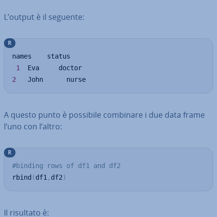
L’output è il seguente:
R
names    status

1
2
   John      nurse
A questo punto è possibile combinare i due data frame
l’uno con l’altro:
R
#binding rows of df1 and df2
rbind
(
df1
,
df2
)
Il risultato è: