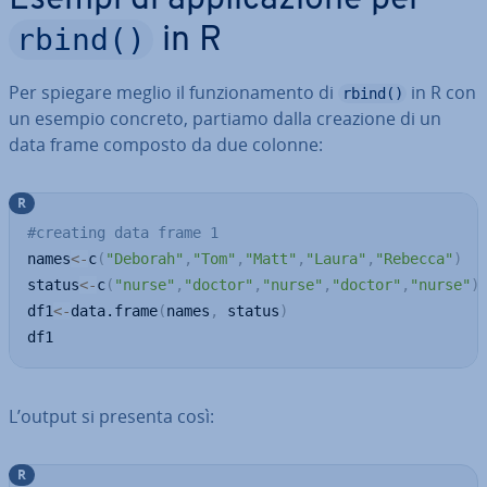
Esempi di ap­pli­ca­zio­ne per
rbind()
in R
Per spiegare meglio il fun­zio­na­men­to di
in R con
rbind()
un esempio concreto, partiamo dalla creazione di un
data frame composto da due colonne:
R
#creating data frame 1
names
<-
c
(
"Deborah"
,
"Tom"
,
"Matt"
,
"Laura"
,
"Rebecca"
)
status
<-
c
(
"nurse"
,
"doctor"
,
"nurse"
,
"doctor"
,
"nurse"
)
df1
<-
data.frame
(
names
,
 status
)
df1
L’output si presenta così:
R