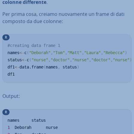
colonne dif­fe­ren­te
.
Per prima cosa, creiamo nuo­va­men­te un frame di dati
composto da due colonne:
R
#creating data frame 1
names
<-
c
(
"Deborah"
,
"Tom"
,
"Matt"
,
"Laura"
,
"Rebecca"
)
status
<-
c
(
"nurse"
,
"doctor"
,
"nurse"
,
"doctor"
,
"nurse"
)
df1
<-
data.frame
(
names
,
 status
)
df1
Output:
R
1