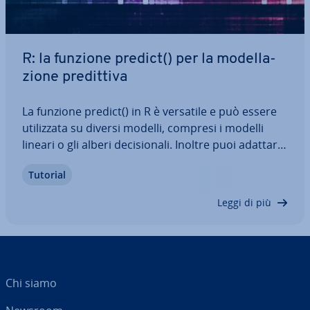
R: la funzione predict() per la mo­del­la­
zio­ne pre­dit­ti­va
La funzione predict() in R è versatile e può essere
uti­liz­za­ta su diversi modelli, compresi i modelli
lineari o gli alberi de­ci­sio­na­li. Inoltre puoi adattare
le pre­vi­sio­ni per mezzo di numerosi parametri. Ad
Tutorial
esempio è possibile definire in­ter­val­li di con­fi­den­za
o preparare dati…
Leggi di più
Chi siamo