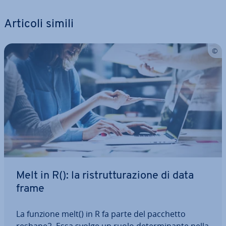
Articoli simili
Melt in R(): la ri­strut­tu­ra­zio­ne di data
frame
La funzione melt() in R fa parte del pacchetto
reshape2. Essa svolge un ruolo de­ter­mi­nan­te nella