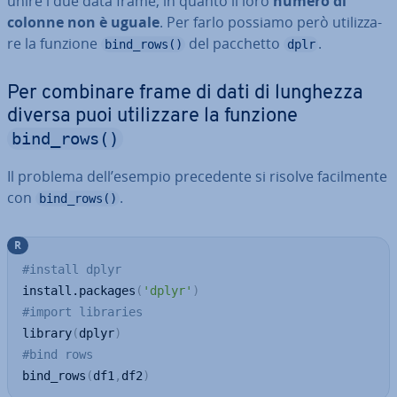
unire i due data frame, in quanto il loro
numero di
colonne non è uguale
. Per farlo possiamo però uti­liz­za­
re la funzione
del pacchetto
.
bind_rows()
dplr
Per combinare frame di dati di lunghezza
diversa puoi uti­liz­za­re la funzione
bind_rows()
Il problema dell’esempio pre­ce­den­te si risolve fa­cil­men­te
con
.
bind_rows()
R
#install dplyr
install.packages
(
'dplyr'
)
#import libraries
library
(
dplyr
)
#bind rows
bind_rows
(
df1
,
df2
)