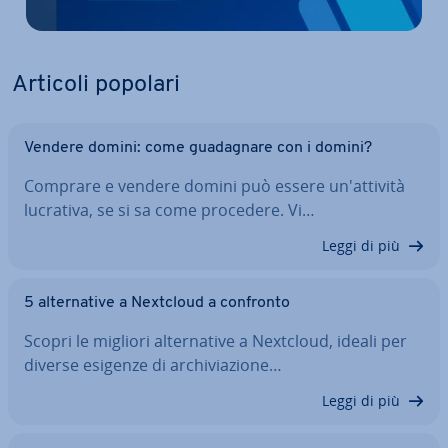
Articoli popolari
Vendere domini: come gua­da­gna­re con i domini?
Comprare e vendere domini può essere un'at­ti­vi­tà
lucrativa, se si sa come procedere. Vi…
Leggi di più
5 al­ter­na­ti­ve a Nextcloud a confronto
Scopri le migliori al­ter­na­ti­ve a Nextcloud, ideali per
diverse esigenze di ar­chi­via­zio­ne…
Leggi di più