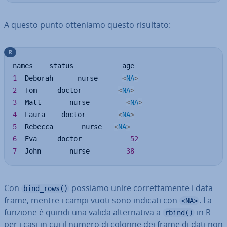
A questo punto otteniamo questo risultato:
R
1
  Deborah      nurse      
<
NA
>
2
  Tom     doctor         
<
NA
>
3
  Matt       nurse         
<
NA
>
4
  Laura    doctor        
<
NA
>
5
  Rebecca       nurse   
<
NA
>
6
  Eva     doctor            
52
7
  John       nurse         
38
Con
possiamo unire cor­ret­ta­men­te i data
bind_rows()
frame, mentre i campi vuoti sono indicati con
. La
<NA>
funzione è quindi una valida al­ter­na­ti­va a
in R
rbind()
per i casi in cui il numero di colonne dei frame di dati non