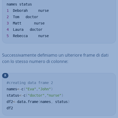
1
2
3
4
5
  Rebecca     nurse
Suc­ces­si­va­men­te definiamo un ulteriore frame di dati
con lo stesso numero di colonne:
R
#creating data frame 2
names
<-
c
(
"Eva"
,
"John"
)
status
<-
c
(
"doctor"
,
"nurse"
)
df2
<-
data.frame
(
names
,
 status
)
df2