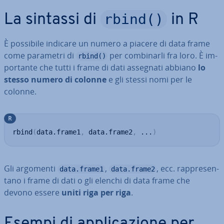
rbind()
La sintassi di
in R
È possibile indicare un numero a piacere di data frame
come parametri di
per com­bi­nar­li fra loro. È im­
rbind()
por­tan­te che tutti i frame di dati assegnati abbiano
lo
stesso numero di colonne
e gli stessi nomi per le
colonne.
R
rbind
(
data.frame1
,
 data.frame2
,
...
)
Gli argomenti
,
, ecc. rap­pre­sen­
data.frame1
data.frame2
ta­no i frame di dati o gli elenchi di data frame che
devono essere
uniti riga per riga
.