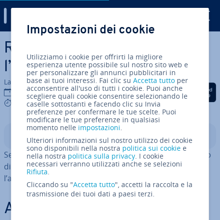
Digital Guide
Impostazioni dei cookie
Vai al contenuto prin­ci­pa­le
R: la funzione rbind() e
Utilizziamo i cookie per offrirti la migliore
l’unione di dati
esperienza utente possibile sul nostro sito web e
per personalizzare gli annunci pubblicitari in
base ai tuoi interessi. Fai clic su
Accetta tutto
per
La redazione di IONOS
acconsentire all'uso di tutti i cookie. Puoi anche
Condividi via Facebook
Condividi via Twitter
Condividi via Li
18 dic 2024
scegliere quali cookie consentire selezionando le
4 mins
caselle sottostanti e facendo clic su Invia
preferenze per confermare le tue scelte. Puoi
modificare le tue preferenze in qualsiasi
momento nelle
impostazioni
.
Indice
Ulteriori informazioni sul nostro utilizzo dei cookie
sono disponibili nella nostra
politica sui cookie
e
Se lavori con record di dati che hanno lo stesso numero
nella nostra
politica sulla privacy
. I cookie
necessari verranno utilizzati anche se selezioni
di colonne e desideri disporli sem­pli­ce­men­te uno sotto
Rifiuta
.
l’altro, ti con­si­glia­mo di uti­liz­za­re
in R.
rbind()
Cliccando su "
Accetta tutto
", accetti la raccolta e la
trasmissione dei tuoi dati a paesi terzi.
rbind()
A cosa serve
in R?