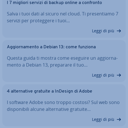
I 7 migliori servizi di backup online a confronto
Salva i tuoi dati al sicuro nel cloud. Ti pre­sen­tia­mo 7
servizi per pro­teg­ge­re i tuoi…
Leggi di più
Ag­gior­na­men­to a Debian 13: come funziona
Questa guida ti mostra come eseguire un ag­gior­na­
men­to a Debian 13, preparare il tuo…
Leggi di più
4 al­ter­na­ti­ve gratuite a InDesign di Adobe
I software Adobe sono troppo costosi? Sul web sono
di­spo­ni­bi­li alcune al­ter­na­ti­ve gratuite…
Leggi di più