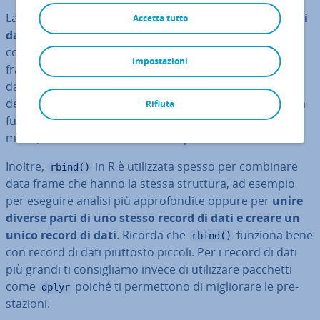
La funzione
in R è una funzione utile per
unire i
Accetta tutto
rbind()
dati riga per riga
. Una delle sue ap­pli­ca­zio­ni prin­ci­pa­li
consiste nell’aggiunta di nuove in­for­ma­zio­ni a un data
impostazioni
frame già esistente. Questa pos­si­bi­li­tà risulta utile se i
dati di cui disponi vengono ag­gior­na­ti re­go­lar­men­te e
desideri in­te­grar­li in un record di dati già di­spo­ni­bi­le. La
Rifiuta
funzione
unisce quindi i risultati a mano a
rbind()
mano, ela­bo­ran­do i dati in cicli o processi iterativi.
Inoltre,
in R è uti­liz­za­ta spesso per combinare
rbind()
data frame che hanno la stessa struttura, ad esempio
per eseguire analisi più ap­pro­fon­di­te oppure per
unire
diverse parti di uno stesso record di dati e creare un
unico record di dati
. Ricorda che
funziona bene
rbind()
con record di dati piuttosto piccoli. Per i record di dati
più grandi ti con­si­glia­mo invece di uti­liz­za­re pacchetti
come
poiché ti per­met­to­no di mi­glio­ra­re le pre­
dplyr
sta­zio­ni.