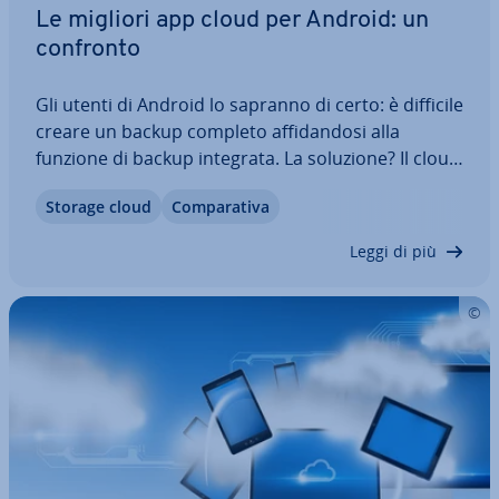
Le migliori app cloud per Android: un
confronto
Gli utenti di Android lo sapranno di certo: è difficile
creare un backup completo af­fi­dan­do­si alla
funzione di backup integrata. La soluzione? Il cloud
di Google Drive. Tuttavia, se non vuoi lasciare i tuoi
Storage cloud
Com­pa­ra­ti­va
dati su Google, dovrai cercare un altro spazio di
ar­chi­via­zio­ne online…
Leggi di più