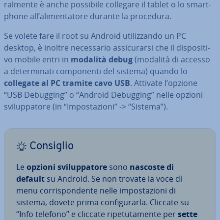
ral­men­te è anche possibile collegare il tablet o lo smart­
pho­ne all’ali­men­ta­to­re durante la procedura.
Se volete fare il root su Android uti­liz­zan­do un PC
desktop, è inoltre ne­ces­sa­rio as­si­cu­rar­si che il di­spo­si­ti­
vo mobile entri in
modalità debug
(modalità di accesso
a de­ter­mi­na­ti com­po­nen­ti del sistema) quando lo
collegate al PC tramite cavo USB
. Attivate l’opzione
“USB Debugging” o “Android Debugging” nelle opzioni
svi­lup­pa­to­re (in “Im­po­sta­zio­ni” -> “Sistema”).
Consiglio
Le
opzioni svi­lup­pa­to­re
sono
nascoste di
default
su Android. Se non trovate la voce di
menu cor­ri­spon­den­te nelle im­po­sta­zio­ni di
sistema, dovete prima con­fi­gu­rar­la. Cliccate su
“Info telefono” e cliccate ri­pe­tu­ta­men­te per
sette