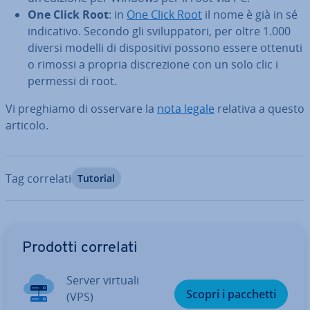
One Click Root
: in
One Click Root
il nome è già in sé
in­di­ca­ti­vo. Secondo gli svi­lup­pa­to­ri, per oltre 1.000
diversi modelli di di­spo­si­ti­vi possono essere ottenuti
o rimossi a propria di­scre­zio­ne con un solo clic i
permessi di root.
Vi preghiamo di osservare la
nota legale
relativa a questo
articolo.
Tag correlati
Tutorial
Vai al menu prin­ci­pa­le
Prodotti correlati
Server virtuali
Scopri i pacchetti
(VPS)