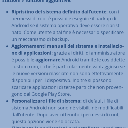
sta­zio­ni
e
funzioni ag­giun­ti­ve
:
Ri­pri­sti­no del sistema definito dall’utente:
con i
permessi di root è possibile eseguire il backup di
Android se il sistema operativo deve essere ri­pri­sti­
na­to. Come utente a tal fine è ne­ces­sa­rio spe­ci­fi­ca­re
un mec­ca­ni­smo di backup.
Ag­gior­na­men­ti manuali del sistema e in­stal­la­zio­
ne di ap­pli­ca­zio­ni:
grazie ai diritti di am­mi­ni­stra­to­re
è possibile
ag­gior­na­re
Android tramite le co­sid­det­te
custom rom, il che è par­ti­co­lar­men­te van­tag­gio­so se
le nuove versioni ri­la­scia­te non sono ef­fet­ti­va­men­te
di­spo­ni­bi­li per il di­spo­si­ti­vo. Inoltre si possono
scaricare ap­pli­ca­zio­ni di terze parti che non pro­ven­
go­no dal Google Play Store.
Per­so­na­liz­za­re i file di sistema:
di default i file di
sistema Android non sono né visibili, né mo­di­fi­ca­bi­li
dall’utente. Dopo aver ottenuto i permessi di root,
questa opzione viene sbloccata.