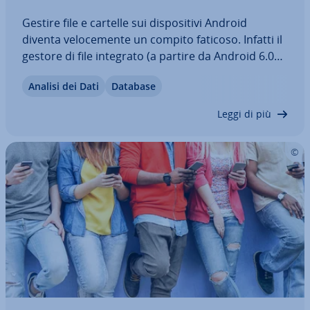
Gestire file e cartelle sui di­spo­si­ti­vi Android
diventa ve­lo­ce­men­te un compito faticoso. Infatti il
gestore di file integrato (a partire da Android 6.0
"Marsh­mal­low") è ben nascosto nelle im­po­sta­zio­ni
Analisi dei Dati
Database
del sistema operativo e presenta solo funzioni di
base, perciò molti utenti…
Leggi di più