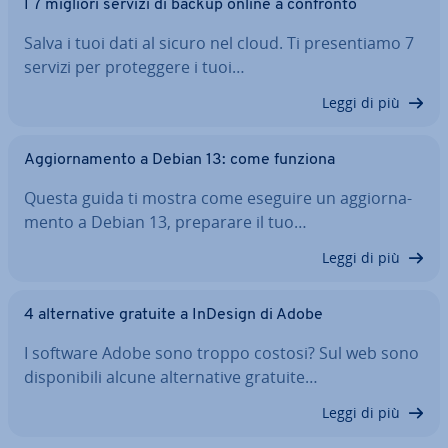
I 7 migliori servizi di backup online a confronto
Salva i tuoi dati al sicuro nel cloud. Ti pre­sen­tia­mo 7
servizi per pro­teg­ge­re i tuoi…
Leggi di più
Ag­gior­na­men­to a Debian 13: come funziona
Questa guida ti mostra come eseguire un ag­gior­na­
men­to a Debian 13, preparare il tuo…
Leggi di più
4 al­ter­na­ti­ve gratuite a InDesign di Adobe
I software Adobe sono troppo costosi? Sul web sono
di­spo­ni­bi­li alcune al­ter­na­ti­ve gratuite…
Leggi di più