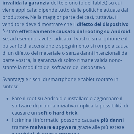
invalida la garanzia
del telefono (o del tablet) su cui
viene applicata: dipende tutto dalle politiche attuate dal
pro­dut­to­re. Nella maggior parte dei casi, tuttavia, il
venditore deve di­mo­stra­re che il
difetto del di­spo­si­ti­vo
è stato
ef­fet­ti­va­men­te causato dal rooting su Android
.
Se, ad esempio, avete radicato il vostro smart­pho­ne e il
pulsante di ac­cen­sio­ne e spe­gni­men­to si rompe a causa
di un difetto del materiale o senza danni in­ten­zio­na­li da
parte vostra, la garanzia di solito rimane valida no­no­
stan­te la modifica del software del di­spo­si­ti­vo.
Svantaggi e rischi di smart­pho­ne e tablet rootato in
sintesi:
Fare il root su Android e in­stal­la­re o ag­gior­na­re il
software di propria ini­zia­ti­va implica la pos­si­bi­li­tà di
causare un
soft o hard brick
.
I criminali in­for­ma­ti­ci possono causare
più danni
tramite
malware e spyware
grazie alle più estese