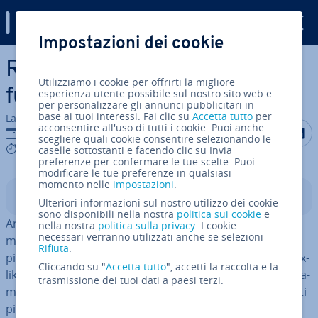
Digital Guide
Impostazioni dei cookie
Vai al contenuto prin­ci­pa­le
Root (su Android): come
Utilizziamo i cookie per offrirti la migliore
funziona l’accesso
esperienza utente possibile sul nostro sito web e
per personalizzare gli annunci pubblicitari in
base ai tuoi interessi. Fai clic su
Accetta tutto
per
La redazione di IONOS
acconsentire all'uso di tutti i cookie. Puoi anche
Condividi 
Condiv
C
03 feb 2020
scegliere quali cookie consentire selezionando le
9 mins
caselle sottostanti e facendo clic su Invia
preferenze per confermare le tue scelte. Puoi
modificare le tue preferenze in qualsiasi
momento nelle
impostazioni
.
Indice
Ulteriori informazioni sul nostro utilizzo dei cookie
sono disponibili nella nostra
politica sui cookie
e
Android e iOS sono i sistemi operativi standard della
nella nostra
politica sulla privacy
. I cookie
necessari verranno utilizzati anche se selezioni
maggior parte dei modelli di smart­pho­ne e tablet, tra i
Rifiuta
.
più diffusi a livello mondiale. Anche se i due sistemi Unix-
Cliccando su "
Accetta tutto
", accetti la raccolta e la
like dif­fe­ri­sco­no in maniera so­stan­zia­le nel loro fun­zio­na­
trasmissione dei tuoi dati a paesi terzi.
men­to, hanno alcune so­mi­glian­ze basilari. Uno dei punti
più im­por­tan­ti è senza dubbio l’
accesso limitato al file