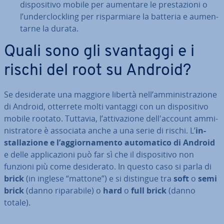
di­spo­si­ti­vo mobile per aumentare le pre­sta­zio­ni o
l’un­der­cloc­kling per ri­spar­mia­re la batteria e au­men­
tar­ne la durata.
Quali sono gli svantaggi e i
rischi del root su Android?
Se de­si­de­ra­te una maggiore libertà nell’am­mi­ni­stra­zio­ne
di Android, otterrete molti vantaggi con un di­spo­si­ti­vo
mobile rootato. Tuttavia, l’at­ti­va­zio­ne del­l'ac­count am­mi­
ni­stra­to­re è associata anche a una serie di rischi. L’
in­
stal­la­zio­ne e l’ag­gior­na­men­to au­to­ma­ti­co di Android
e delle ap­pli­ca­zio­ni può far sì che il di­spo­si­ti­vo non
funzioni più come de­si­de­ra­to. In questo caso si parla di
brick
(in inglese “mattone”) e si distingue tra
soft
o
semi
brick
(danno ri­pa­ra­bi­le) o
hard
o
full brick
(danno
totale).