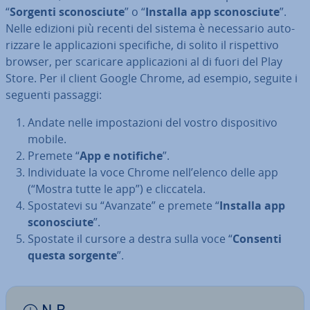
“
Sorgenti
sco­no­sciu­te
” o “
Installa app sco­no­sciu­te
”.
Nelle edizioni più recenti del sistema è ne­ces­sa­rio au­to­
riz­za­re le ap­pli­ca­zio­ni spe­ci­fi­che, di solito il ri­spet­ti­vo
browser, per scaricare ap­pli­ca­zio­ni al di fuori del Play
Store. Per il client Google Chrome, ad esempio, seguite i
seguenti passaggi:
Andate nelle im­po­sta­zio­ni del vostro di­spo­si­ti­vo
mobile.
Premete “
App e notifiche
”.
In­di­vi­dua­te la voce Chrome nell’elenco delle app
(“Mostra tutte le app”) e clic­ca­te­la.
Spo­sta­te­vi su “Avanzate” e premete “
Installa app
sco­no­sciu­te
”.
Spostate il cursore a destra sulla voce “
Consenti
questa sorgente
”.