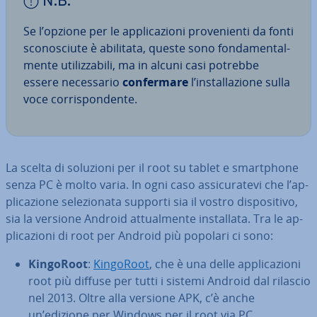
N.B.
Se l’opzione per le ap­pli­ca­zio­ni pro­ve­nien­ti da fonti
sco­no­sciu­te è abilitata, queste sono fon­da­men­tal­
men­te uti­liz­za­bi­li, ma in alcuni casi potrebbe
essere ne­ces­sa­rio
con­fer­ma­re
l’in­stal­la­zio­ne sulla
voce cor­ri­spon­den­te.
La scelta di soluzioni per il root su tablet e smart­pho­ne
senza PC è molto varia. In ogni caso as­si­cu­ra­te­vi che l’ap­
pli­ca­zio­ne se­le­zio­na­ta supporti sia il vostro di­spo­si­ti­vo,
sia la versione Android at­tual­men­te in­stal­la­ta. Tra le ap­
pli­ca­zio­ni di root per Android più popolari ci sono:
KingoRoot
:
KingoRoot
, che è una delle ap­pli­ca­zio­ni
root più diffuse per tutti i sistemi Android dal rilascio
nel 2013. Oltre alla versione APK, c’è anche
un’edizione per Windows per il root via PC.