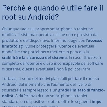
Perché e quando è utile fare il
root su Android?
Chiunque radica il proprio smart­pho­ne o tablet ne
modifica il sistema operativo, il che non è previsto dal
pro­dut­to­re del di­spo­si­ti­vo. In primo luogo con l’
accesso
limitato
egli vuole pro­teg­ge­re l’utente da eventuali
modifiche che po­treb­be­ro mettere in pericolo la
stabilità e la sicurezza del sistema
. In caso di accesso
completo dell’utente e d’uso in­con­sa­pe­vo­le del software
di sistema, questa even­tua­li­tà non è poi così rara.
Tuttavia, ci sono dei motivi plau­si­bi­li per fare il root su
Android, dal momento che l’aumento del livello di
sicurezza è sempre legato a un
grado limitato di fun­zio­
na­li­tà
. A dif­fe­ren­za di uno smart­pho­ne o tablet
standard, un di­spo­si­ti­vo rootato offre le seguenti
im­po­