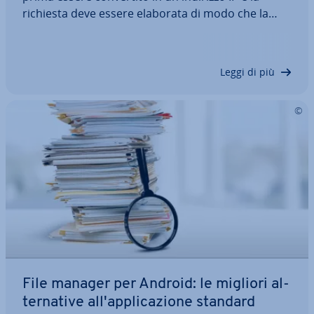
richiesta deve essere elaborata di modo che la
pagina compaia poi sul browser. Questo processo
viene chiamato ri­so­lu­zio­ne del nome di dominio e
assegna un ruolo fon­da­men­ta­le ai root…
Leggi di più
File manager per Android: le migliori al­
ter­na­ti­ve al­l'ap­pli­ca­zio­ne standard