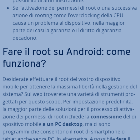
pos­si­bi­li­tà di am­mi­ni­stra­zio­ne.
Se l’at­ti­va­zio­ne dei permessi di root o una suc­ces­si­va
azione di rooting come l’over­cloc­king della CPU
causa un problema al di­spo­si­ti­vo, nella maggior
parte dei casi la garanzia o il diritto di garanzia
decadono.
Fare il root su Android: come
funziona?
De­si­de­ra­te ef­fet­tua­re il root del vostro di­spo­si­ti­vo
mobile per ottenere la massima libertà nella gestione del
sistema? Sul web troverete una varietà di strumenti pro­
get­ta­ti per questo scopo. Per im­po­sta­zio­ne pre­de­fi­ni­ta,
la maggior parte delle soluzioni per il processo di at­ti­va­
zio­ne dei permessi di root richiede la
con­nes­sio­ne
del di­
spo­si­ti­vo mobile
a un PC desktop
, ma ci sono
programmi che con­sen­to­no il root di smart­pho­ne o
tablet anche senza PC. In al­ter­na­ti­va, è possibile
fare il