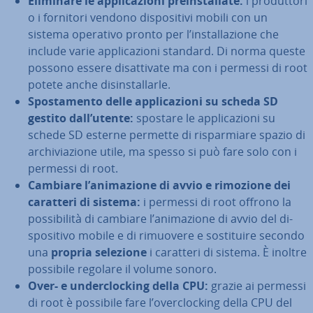
Eliminare le ap­pli­ca­zio­ni pre­in­stal­la­te:
i pro­dut­to­ri
o i fornitori vendono di­spo­si­ti­vi mobili con un
sistema operativo pronto per l’in­stal­la­zio­ne che
include varie ap­pli­ca­zio­ni standard. Di norma queste
possono essere di­sat­ti­va­te ma con i permessi di root
potete anche di­sin­stal­lar­le.
Spo­sta­men­to delle ap­pli­ca­zio­ni su scheda SD
gestito dall’utente:
spostare le ap­pli­ca­zio­ni su
schede SD esterne permette di ri­spar­mia­re spazio di
ar­chi­via­zio­ne utile, ma spesso si può fare solo con i
permessi di root.
Cambiare l’ani­ma­zio­ne di avvio e rimozione dei
caratteri di sistema:
i permessi di root offrono la
pos­si­bi­li­tà di cambiare l’ani­ma­zio­ne di avvio del di­
spo­si­ti­vo mobile e di rimuovere e so­sti­tui­re secondo
una
propria selezione
i caratteri di sistema. È inoltre
possibile regolare il volume sonoro.
Over- e un­der­cloc­king della CPU:
grazie ai permessi
di root è possibile fare l’over­cloc­king della CPU del