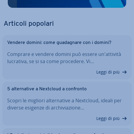
Articoli popolari
Vendere domini: come gua­da­gna­re con i domini?
Comprare e vendere domini può essere un'at­ti­vi­tà
lucrativa, se si sa come procedere. Vi…
Leggi di più
5 al­ter­na­ti­ve a Nextcloud a confronto
Scopri le migliori al­ter­na­ti­ve a Nextcloud, ideali per
diverse esigenze di ar­chi­via­zio­ne…
Leggi di più