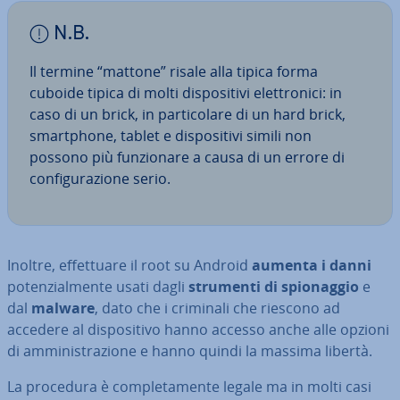
N.B.
Il termine “mattone” risale alla tipica forma
cuboide tipica di molti di­spo­si­ti­vi elet­tro­ni­ci: in
caso di un brick, in par­ti­co­la­re di un hard brick,
smart­pho­ne, tablet e di­spo­si­ti­vi simili non
possono più fun­zio­na­re a causa di un errore di
con­fi­gu­ra­zio­ne serio.
Inoltre, ef­fet­tua­re il root su Android
aumenta i danni
po­ten­zial­men­te usati dagli
strumenti di spio­nag­gio
e
dal
malware
, dato che i criminali che riescono ad
accedere al di­spo­si­ti­vo hanno accesso anche alle opzioni
di am­mi­ni­stra­zio­ne e hanno quindi la massima libertà.
La procedura è com­ple­ta­men­te legale ma in molti casi