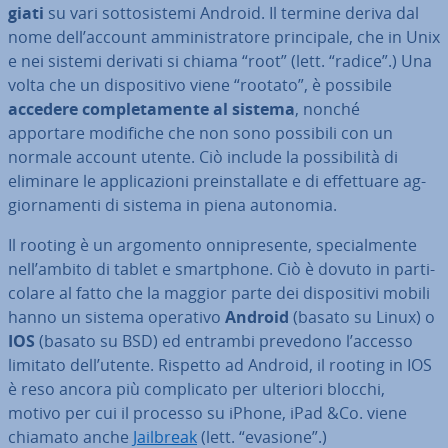
gia­ti
su vari sot­to­si­ste­mi Android. Il termine deriva dal
nome dell’account am­mi­ni­stra­to­re prin­ci­pa­le, che in Unix
e nei sistemi derivati si chiama “root” (lett. “radice”.) Una
volta che un di­spo­si­ti­vo viene “rootato”, è possibile
accedere com­ple­ta­men­te al sistema
, nonché
apportare modifiche che non sono possibili con un
normale account utente. Ciò include la pos­si­bi­li­tà di
eliminare le ap­pli­ca­zio­ni pre­in­stal­la­te e di ef­fet­tua­re ag­
gior­na­men­ti di sistema in piena autonomia.
Il rooting è un argomento on­ni­pre­sen­te, spe­cial­men­te
nell’ambito di tablet e smart­pho­ne. Ciò è dovuto in par­ti­
co­la­re al fatto che la maggior parte dei di­spo­si­ti­vi mobili
hanno un sistema operativo
Android
(basato su Linux) o
IOS
(basato su BSD) ed entrambi prevedono l’accesso
limitato dell’utente. Rispetto ad Android, il rooting in IOS
è reso ancora più com­pli­ca­to per ulteriori blocchi,
motivo per cui il processo su iPhone, iPad &Co. viene
chiamato anche
Jailbreak
(lett. “evasione”.)