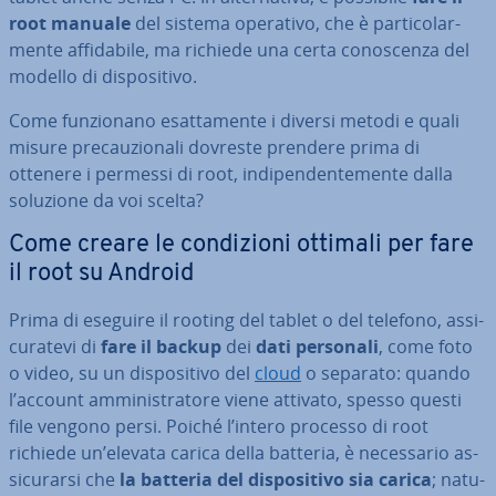
root manuale
del sistema operativo, che è par­ti­co­lar­
men­te af­fi­da­bi­le, ma richiede una certa co­no­scen­za del
modello di di­spo­si­ti­vo.
Come fun­zio­na­no esat­ta­men­te i diversi metodi e quali
misure pre­cau­zio­na­li dovreste prendere prima di
ottenere i permessi di root, in­di­pen­den­te­men­te dalla
soluzione da voi scelta?
Come creare le con­di­zio­ni ottimali per fare
il root su Android
Prima di eseguire il rooting del tablet o del telefono, as­si­
cu­ra­te­vi di
fare il backup
dei
dati personali
, come foto
o video, su un di­spo­si­ti­vo del
cloud
o separato: quando
l’account am­mi­ni­stra­to­re viene attivato, spesso questi
file vengono persi. Poiché l’intero processo di root
richiede un’elevata carica della batteria, è ne­ces­sa­rio as­
si­cu­rar­si che
la batteria del di­spo­si­ti­vo sia carica
; na­tu­