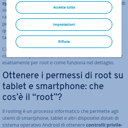
system
da parte dell’utente, prin­ci­pal­men­te per motivi di
Accetta tutto
sicurezza. Per eliminare queste re­stri­zio­ni è ne­ces­sa­rio
radicare il di­spo­si­ti­vo mobile, ovvero ottenerne i
permessi di root sotto la propria re­spon­sa­bi­li­tà, in
impostazioni
quanto molti pro­dut­to­ri non giudicano fa­vo­re­vol­men­te
tale modifica del sistema operativo.
Rifiuta
L’articolo seguente v’illustra i
vantaggi e gli svantaggi
concreti dei permessi di root su Android, cosa s’intende
esat­ta­men­te per root e come funziona nel dettaglio.
Ottenere i permessi di root su
tablet e smart­pho­ne: che
cos’è il “root”?
Il rooting è un processo in­for­ma­ti­co che permette agli
utenti di smart­pho­ne, tablet e altri di­spo­si­ti­vi dotati di
sistema operativo Android di ottenere
controlli pri­vi­le­