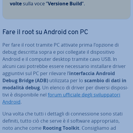
volte
sulla voce ”
Versione Build
”.
Fare il root su Android con PC
Per fare il root tramite PC attivate prima l’opzione di
debug descritta sopra e poi collegate il di­spo­si­ti­vo
Android e il computer desktop tramite cavo USB. In
alcuni casi potrebbe essere ne­ces­sa­rio in­stal­la­re driver
ag­giun­ti­vi sul PC per rilevare l’
in­ter­fac­cia Android
Debug Bridge (ADB)
uti­liz­za­ta per lo
scambio di dati in
modalità debug
. Un elenco di driver per diversi di­spo­si­
ti­vi è di­spo­ni­bi­le nel
forum ufficiale degli svi­lup­pa­to­ri
Android
.
Una volta che tutti i dettagli di con­nes­sio­ne sono stati
definiti, tutto ciò che serve è il software ap­pro­pria­to,
noto anche come
Rooting Toolkit
. Con­si­glia­mo ad