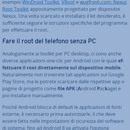
esempio
WinDroid Toolkit
,
VRoot
e
wugfresh.com: Nexus
Root Toolkit
ap­po­si­ta­men­te pro­get­ta­to per di­spo­si­ti­vi
Nexus. Una volta scaricato e in­stal­la­to il kit de­si­de­ra­to, è
suf­fi­cien­te seguire le istru­zio­ni spe­ci­fi­che del programma
per ef­fet­tua­re il root.
Fare il root del telefono senza PC
Ana­lo­ga­men­te ai toolkit per PC desktop, ci sono anche
diverse ap­pli­ca­zio­ni one-clic per Android con le quali
ef­
fet­tua­re il root di­ret­ta­men­te sul di­spo­si­ti­vo mobile
.
Na­tu­ral­men­te non troverete tali ap­pli­ca­zio­ni sul Google
Play Store, ma le potrete scaricare dalle ri­spet­ti­ve app o
pagine di progetto come
file APK
(
A
ndroid
P
ac
k
age) e
poi in­stal­la­re ma­nual­men­te.
Poiché Android blocca di default le ap­pli­ca­zio­ni di fonti
esterne, è ne­ces­sa­rio prima au­to­riz­zar­le, il che deve
essere fatto nelle im­po­sta­zio­ni di sicurezza del software
di sistema; fino ad Android 8 va attivata l’opzione