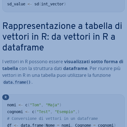
sd_value 
<-
 sd
(
int_vector
)
Rap­pre­sen­ta­zio­ne a tabella di
vettori in R: da vettori in R a
dataframe
I vettori in R possono essere
vi­sua­liz­za­ti sotto forma di
tabella
con la struttura dati
dataframe
. Per riunire più
vettori in R in una tabella puoi uti­liz­za­re la funzione
.
data.frame()
R
nomi 
<-
 c
(
"Tom"
,
"Maja"
)
cognomi 
<-
 c
(
"Test"
,
"Esempio"
,
)
# Conversione di vettori in un dataframe
df 
<-
 data.frame
(
Nome 
=
 nomi
,
 Cognome 
=
 cognomi
)