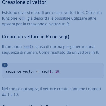
Creazione di vettori
Esistono diversi metodi per creare vettori in R. Oltre alla
funzione
, già descritta, è possibile uti­liz­za­re altre
c()
opzioni per la creazione di vettori in R.
Creare un vettore in R con seq()
Il comando
si usa di norma per generare una
seq()
sequenza di numeri. Come risultato dà un vettore in R.
R
sequence_vector 
<-
 seq
(
1
,
10
)
Nel codice qui sopra, il vettore creato contiene i numeri
da 1 a 10.