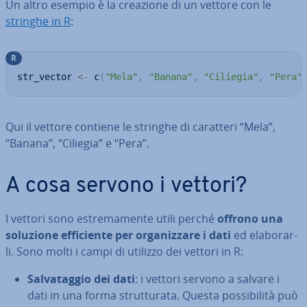
Un altro esempio è la creazione di un vettore con le
stringhe in R
:
R
str_vector 
<-
 c
(
"Mela"
,
"Banana"
,
"Ciliegia"
,
"Pera"
Qui il vettore contiene le stringhe di caratteri “Mela”,
“Banana”, “Ciliegia” e “Pera”.
A cosa servono i vettori?
I vettori sono estre­ma­men­te utili perché
offrono una
soluzione ef­fi­cien­te per or­ga­niz­za­re i dati
ed ela­bo­rar­
li. Sono molti i campi di utilizzo dei vettori in R:
Sal­va­tag­gio dei dati
: i vettori servono a salvare i
dati in una forma strut­tu­ra­ta. Questa pos­si­bi­li­tà può