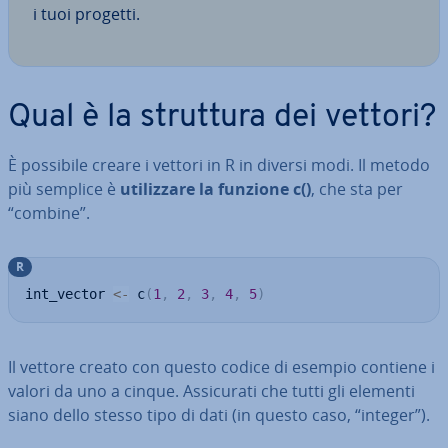
i tuoi progetti.
Qual è la struttura dei vettori?
È possibile creare i vettori in R in diversi modi. Il metodo
più semplice è
uti­liz­za­re la funzione c()
, che sta per
“combine”.
R
int_vector 
<-
 c
(
1
,
2
,
3
,
4
,
5
)
Il vettore creato con questo codice di esempio contiene i
valori da uno a cinque. As­si­cu­ra­ti che tutti gli elementi
siano dello stesso tipo di dati (in questo caso, “integer”).