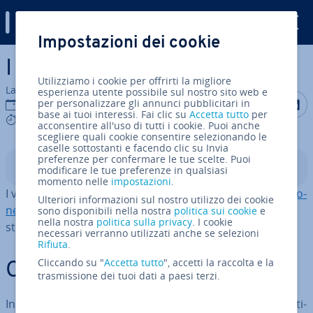
Digital Guide
Impostazioni dei cookie
Vai al contenuto prin­ci­pa­le
I vettori in R: le basi
Utilizziamo i cookie per offrirti la migliore
La redazione di IONOS
esperienza utente possibile sul nostro sito web e
Condividi 
Condiv
C
per personalizzare gli annunci pubblicitari in
05 dic 2024
base ai tuoi interessi. Fai clic su
Accetta tutto
per
6 mins
acconsentire all'uso di tutti i cookie. Puoi anche
scegliere quali cookie consentire selezionando le
caselle sottostanti e facendo clic su Invia
preferenze per confermare le tue scelte. Puoi
Indice
modificare le tue preferenze in qualsiasi
momento nelle
impostazioni
.
I vettori hanno un ruolo im­por­tan­te nella
pro­gram­ma­zio­
Ulteriori informazioni sul nostro utilizzo dei cookie
ne in R
. Sono uti­liz­za­ti per salvare più elementi dello
sono disponibili nella nostra
politica sui cookie
e
nella nostra
politica sulla privacy
. I cookie
stesso tipo in una variabile.
necessari verranno utilizzati anche se selezioni
Rifiuta
.
Cliccando su "
Accetta tutto
", accetti la raccolta e la
Che cosa sono i vettori in R?
trasmissione dei tuoi dati a paesi terzi.
In R i vettori sono una
struttura dati fon­da­men­ta­le
, uti­