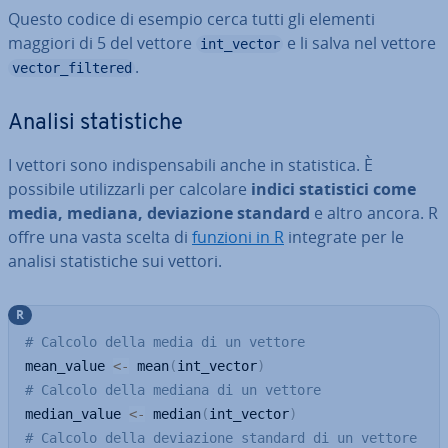
Questo codice di esempio cerca tutti gli elementi
maggiori di 5 del vettore
e li salva nel vettore
int_vector
.
vector_filtered
Analisi sta­ti­sti­che
I vettori sono in­di­spen­sa­bi­li anche in sta­ti­sti­ca. È
possibile uti­liz­zar­li per calcolare
indici sta­ti­sti­ci come
media, mediana, de­via­zio­ne standard
e altro ancora. R
offre una vasta scelta di
funzioni in R
integrate per le
analisi sta­ti­sti­che sui vettori.
R
# Calcolo della media di un vettore
mean_value 
<-
 mean
(
int_vector
)
# Calcolo della mediana di un vettore
median_value 
<-
 median
(
int_vector
)
# Calcolo della deviazione standard di un vettore