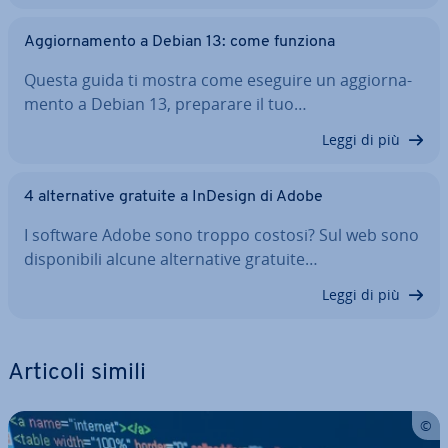
Ag­gior­na­men­to a Debian 13: come funziona
Questa guida ti mostra come eseguire un ag­gior­na­
men­to a Debian 13, preparare il tuo…
Leggi di più
4 al­ter­na­ti­ve gratuite a InDesign di Adobe
I software Adobe sono troppo costosi? Sul web sono
di­spo­ni­bi­li alcune al­ter­na­ti­ve gratuite…
Leggi di più
Articoli simili