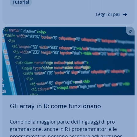
Tutorial
sua­liz­za­zio­ni grafiche. Inoltre, puoi scrivere
funzioni R per­so­na­liz­za­te…
Leggi di più
Gli array in R: come fun­zio­na­no
Come nella maggior parte dei linguaggi di pro­
gram­ma­zio­ne, anche in R i pro­gram­ma­to­ri e le
pro­gram­ma­tri­ci possono accedere agli array per