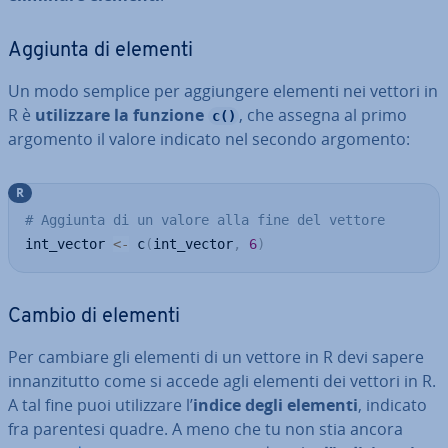
Aggiunta di elementi
Un modo semplice per ag­giun­ge­re elementi nei vettori in
R è
uti­liz­za­re la funzione
, che assegna al primo
c()
argomento il valore indicato nel secondo argomento:
R
# Aggiunta di un valore alla fine del vettore
int_vector 
<-
 c
(
int_vector
,
6
)
Cambio di elementi
Per cambiare gli elementi di un vettore in R devi sapere
in­nan­zi­tut­to come si accede agli elementi dei vettori in R.
A tal fine puoi uti­liz­za­re l’
indice degli elementi
, indicato
fra parentesi quadre. A meno che tu non stia ancora