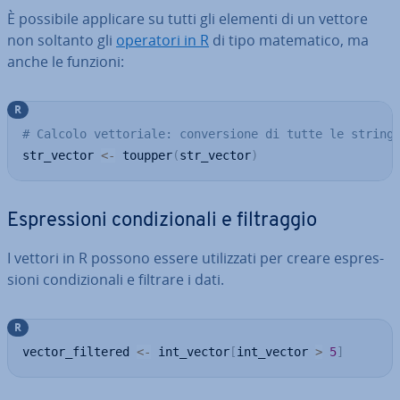
È possibile applicare su tutti gli elementi di un vettore
non soltanto gli
operatori in R
di tipo ma­te­ma­ti­co, ma
anche le funzioni:
R
# Calcolo vettoriale: conversione di tutte le string
str_vector 
<-
 toupper
(
str_vector
)
Espres­sio­ni con­di­zio­na­li e fil­trag­gio
I vettori in R possono essere uti­liz­za­ti per creare espres­
sio­ni con­di­zio­na­li e filtrare i dati.
R
vector_filtered 
<-
 int_vector
[
int_vector 
>
5
]