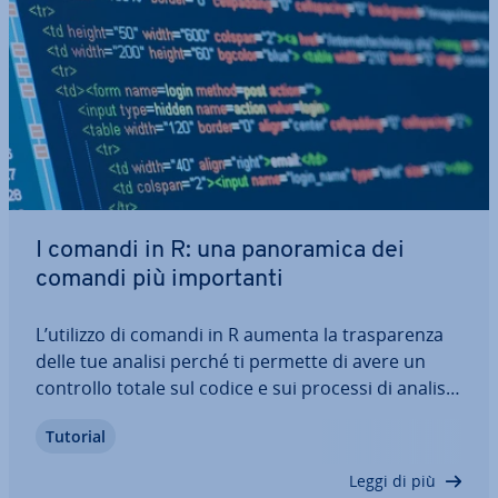
I comandi in R: una pa­no­ra­mi­ca dei
comandi più im­por­tan­ti
L’utilizzo di comandi in R aumenta la tra­spa­ren­za
delle tue analisi perché ti permette di avere un
controllo totale sul codice e sui processi di analisi.
Un ulteriore vantaggio dei comandi in R è l’in­te­rat­
Tutorial
ti­vi­tà. Ad esempio, puoi eseguire i comandi in
tempo reale nella console di…
Leggi di più