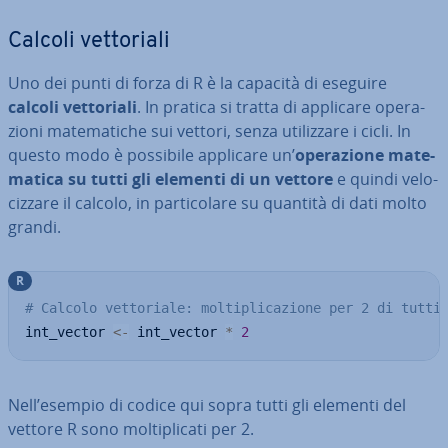
Calcoli vet­to­ria­li
Uno dei punti di forza di R è la capacità di eseguire
calcoli vet­to­ria­li
. In pratica si tratta di applicare ope­ra­
zio­ni ma­te­ma­ti­che sui vettori, senza uti­liz­za­re i cicli. In
questo modo è possibile applicare un’
ope­ra­zio­ne ma­te­
ma­ti­ca su tutti gli elementi di un vettore
e quindi ve­lo­
ciz­za­re il calcolo, in par­ti­co­la­re su quantità di dati molto
grandi.
R
# Calcolo vettoriale: moltiplicazione per 2 di tutti
int_vector 
<-
 int_vector 
*
2
Nell’esempio di codice qui sopra tutti gli elementi del
vettore R sono mol­ti­pli­ca­ti per 2.