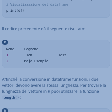
# Visualizzazione del dataframe
print
(
df
)
Il codice pre­ce­den­te dà il seguente risultato:
R
1
2
        Maja Esempio
Affinché la con­ver­sio­ne in dataframe funzioni, i due
vettori devono avere la stessa lunghezza. Per trovare la
lunghezza del vettore in R puoi uti­liz­za­re la funzione
:
length()
R