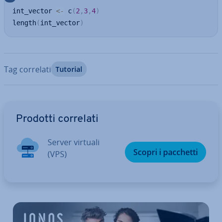
int_vector 
<-
 c
(
2
,
3
,
4
)
length
(
int_vector
)
Tag correlati
Tutorial
Vai al menu prin­ci­pa­le
Prodotti correlati
Server virtuali
Scopri i pacchetti
(VPS)