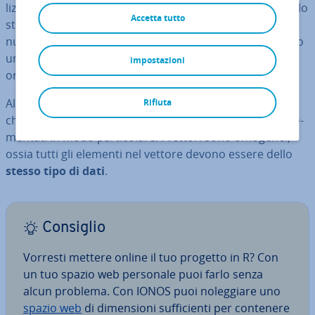
liz­za­ta per salvare una raccolta ordinata di elementi dello
Accetta tutto
stesso tipo di dati. Questi elementi possono essere
numeri, stringhe di caratteri o valori logici. I vettori sono
un com­po­nen­te im­por­tan­te di R perché con­sen­to­no di
impostazioni
or­ga­niz­za­re ed elaborare i dati in modo ef­fi­cien­te.
Al contrario di molti altri linguaggi di pro­gram­ma­zio­ne
Rifiuta
che uti­liz­za­no gli array o le liste, in R i vettori sono im­ple­
men­ta­ti in modo par­ti­co­la­re. I vettori sono omogenei,
ossia tutti gli elementi nel vettore devono essere dello
stesso tipo di dati
.
Consiglio
Vorresti mettere online il tuo progetto in R? Con
un tuo spazio web personale puoi farlo senza
alcun problema. Con IONOS puoi no­leg­gia­re uno
spazio web
di di­men­sio­ni suf­fi­cien­ti per contenere