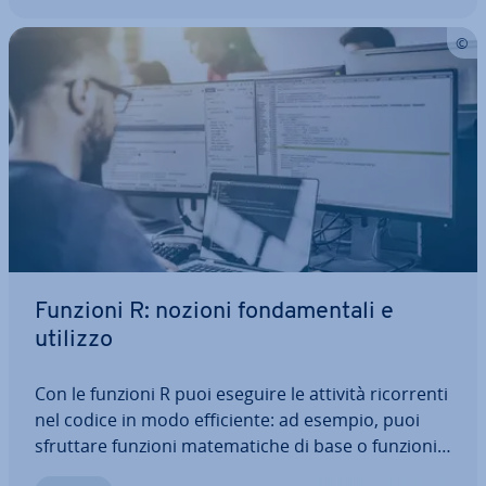
Funzioni R: nozioni fon­da­men­ta­li e
utilizzo
Con le funzioni R puoi eseguire le attività ri­cor­ren­ti
nel codice in modo ef­fi­cien­te: ad esempio, puoi
sfruttare funzioni ma­te­ma­ti­che di base o funzioni
di plotting in R per elaborare i dati o rea­liz­zar­ne vi­