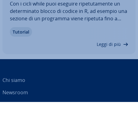
Con i cicli while puoi eseguire ri­pe­tu­ta­men­te un
de­ter­mi­na­to blocco di codice in R, ad esempio una
sezione di un programma viene ripetuta fino a
quando una con­di­zio­ne non risulta falsa. Questa è
Tutorial
la base di molte tipologie di algoritmo. In questo
articolo ti spie­ghia­mo come…
Leggi di più
Chi siamo
Newsroom
Centro As­si­sten­za
Termini e con­di­zio­ni
Privacy