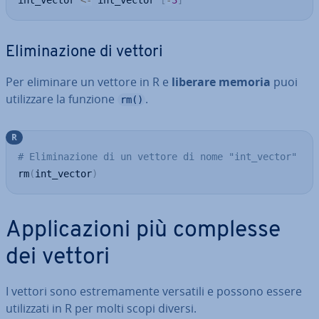
int_vector 
<-
 int_vector 
[
-
3
]
Eli­mi­na­zio­ne di vettori
Per eliminare un vettore in R e
liberare memoria
puoi
uti­liz­za­re la funzione
.
rm()
R
# Eliminazione di un vettore di nome "int_vector"
rm
(
int_vector
)
Ap­pli­ca­zio­ni più complesse
dei vettori
I vettori sono estre­ma­men­te versatili e possono essere
uti­liz­za­ti in R per molti scopi diversi.