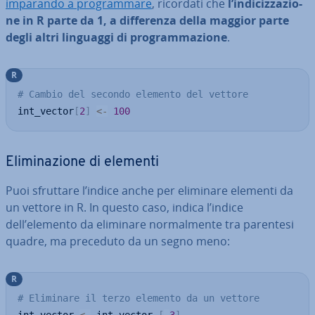
imparando a pro­gram­ma­re
, ricordati che
l’in­di­ciz­za­zio­
ne in R parte da 1, a dif­fe­ren­za della maggior parte
degli altri linguaggi di pro­gram­ma­zio­ne
.
R
# Cambio del secondo elemento del vettore
int_vector
[
2
]
<-
100
Eli­mi­na­zio­ne di elementi
Puoi sfruttare l’indice anche per eliminare elementi da
un vettore in R. In questo caso, indica l’indice
dell’elemento da eliminare nor­mal­men­te tra parentesi
quadre, ma preceduto da un segno meno:
R
# Eliminare il terzo elemento da un vettore