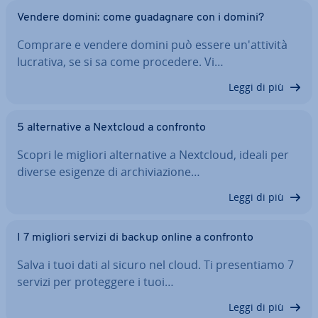
Vendere domini: come gua­da­gna­re con i domini?
Comprare e vendere domini può essere un'at­ti­vi­tà
lucrativa, se si sa come procedere. Vi…
Leggi di più
5 al­ter­na­ti­ve a Nextcloud a confronto
Scopri le migliori al­ter­na­ti­ve a Nextcloud, ideali per
diverse esigenze di ar­chi­via­zio­ne…
Leggi di più
I 7 migliori servizi di backup online a confronto
Salva i tuoi dati al sicuro nel cloud. Ti pre­sen­tia­mo 7
servizi per pro­teg­ge­re i tuoi…
Leggi di più