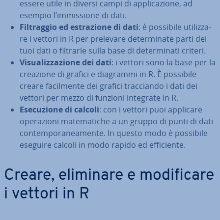
essere utile in diversi campi di ap­pli­ca­zio­ne, ad
esempio l’im­mis­sio­ne di dati.
Fil­trag­gio ed estra­zio­ne di dati
: è possibile uti­liz­za­
re i vettori in R per prelevare de­ter­mi­na­te parti dei
tuoi dati o filtrarle sulla base di de­ter­mi­na­ti criteri.
Vi­sua­liz­za­zio­ne dei dati
: i vettori sono la base per la
creazione di grafici e diagrammi in R. È possibile
creare fa­cil­men­te dei grafici trac­cian­do i dati dei
vettori per mezzo di funzioni integrate in R.
Ese­cu­zio­ne di calcoli
: con i vettori puoi applicare
ope­ra­zio­ni ma­te­ma­ti­che a un gruppo di punti di dati
con­tem­po­ra­nea­men­te. In questo modo è possibile
eseguire calcoli in modo rapido ed ef­fi­cien­te.
Creare, eliminare e mo­di­fi­ca­re
i vettori in R