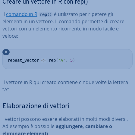
Creare un vettore in R con rep()
Il
comando in R
è uti­liz­za­to per ripetere gli
rep()
elementi in un vettore. Il comando permette di creare
vettori con un elemento ri­cor­ren­te in modo facile e
veloce:
R
repeat_vector 
<-
 rep
(
'A'
,
5
)
Il vettore in R qui creato contiene cinque volte la lettera
“A”.
Ela­bo­ra­zio­ne di vettori
I vettori possono essere elaborati in molti modi diversi.
Ad esempio è possibile
ag­giun­ge­re, cambiare o
eliminare elementi
.