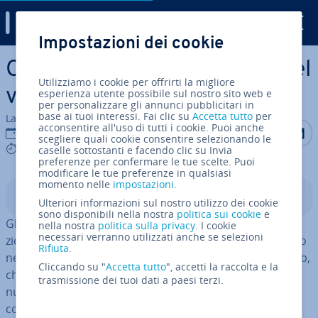
Digital Guide
Impostazioni dei cookie
Vai al contenuto prin­ci­pa­le
Come inserire un icon font nel
Utilizziamo i cookie per offrirti la migliore
vostro documento HTML
esperienza utente possibile sul nostro sito web e
per personalizzare gli annunci pubblicitari in
base ai tuoi interessi. Fai clic su
Accetta tutto
per
La redazione di IONOS
acconsentire all'uso di tutti i cookie. Puoi anche
Condividi 
Condiv
C
10 gen 2022
scegliere quali cookie consentire selezionando le
2 mins
caselle sottostanti e facendo clic su Invia
preferenze per confermare le tue scelte. Puoi
modificare le tue preferenze in qualsiasi
momento nelle
impostazioni
.
Indice
Ulteriori informazioni sul nostro utilizzo dei cookie
sono disponibili nella nostra
politica sui cookie
e
Gli icon font sono font vet­to­ria­li composti da icone fun­
nella nostra
politica sulla privacy
. I cookie
necessari verranno utilizzati anche se selezioni
zio­na­li invece che da lettere, come abbiamo già spiegato
Rifiuta
.
nell’
articolo generale sugli icon font
. Gli svi­lup­pa­to­ri web,
Cliccando su "
Accetta tutto
", accetti la raccolta e la
che decidono di usare gli icon font, ap­pro­fit­ta­no dei
trasmissione dei tuoi dati a paesi terzi.
numerosi vantaggi delle icone vet­to­ria­li scalabili. Al
contrario dei font basati su pixel, quelli vet­to­ria­li