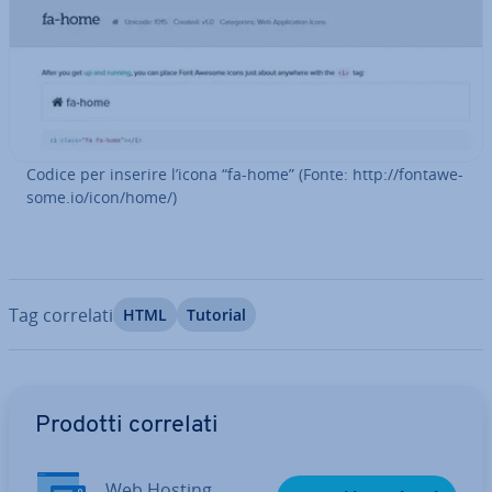
Codice per inserire l’icona “fa-home” (Fonte: http://fon­ta­we­
so­me.io/icon/home/)
Tag correlati
HTML
Tutorial
Vai al menu prin­ci­pa­le
Prodotti correlati
Web Hosting