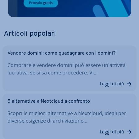
Articoli popolari
Vendere domini: come gua­da­gna­re con i domini?
Comprare e vendere domini può essere un'at­ti­vi­tà
lucrativa, se si sa come procedere. Vi…
Leggi di più
5 al­ter­na­ti­ve a Nextcloud a confronto
Scopri le migliori al­ter­na­ti­ve a Nextcloud, ideali per
diverse esigenze di ar­chi­via­zio­ne…
Leggi di più