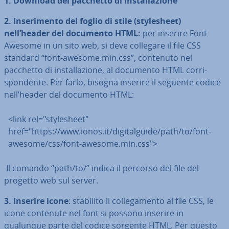
1. Download del pacchetto di in­stal­la­zio­ne
2. In­se­ri­men­to del foglio di stile (sty­le­sheet)
nell’header del documento HTML:
per inserire Font
Awesome in un sito web, si deve collegare il file CSS
standard “font-awesome.min.css”, contenuto nel
pacchetto di in­stal­la­zio­ne, al documento HTML cor­ri­
spon­den­te. Per farlo, bisogna inserire il seguente codice
nell’header del documento HTML:
<link rel="sty­le­sheet"
href="https://www.ionos.it/digitalguide/path/to/font-
awesome/css/font-awesome.min.css">
Il comando “path/to/” indica il percorso del file del
progetto web sul server.
3. Inserire icone
: stabilito il col­le­ga­men­to al file CSS, le
icone contenute nel font si possono inserire in
qualunque parte del codice sorgente HTML. Per questo