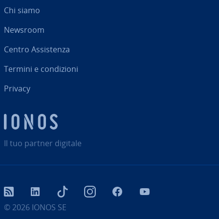
Chi siamo
Newsroom
Centro As­si­sten­za
Termini e con­di­zio­ni
Privacy
Il tuo partner digitale
RSS
LinkedIn
tiktok
Instagram
Facebook
YouTube
© 2026
IONOS SE