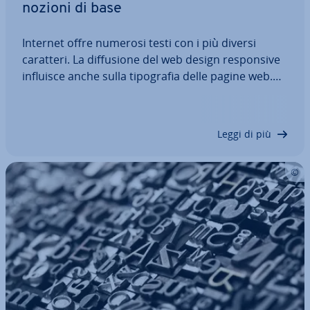
nozioni di base
Internet offre numerosi testi con i più diversi
caratteri. La dif­fu­sio­ne del web design re­spon­si­ve
influisce anche sulla ti­po­gra­fia delle pagine web.
Infatti, la resa del testo deve sempre adattarsi
all’area visibile sul di­spo­si­ti­vo uti­liz­za­to. Una ti­po­
gra­fia reattiva deve essere…
Leggi di più