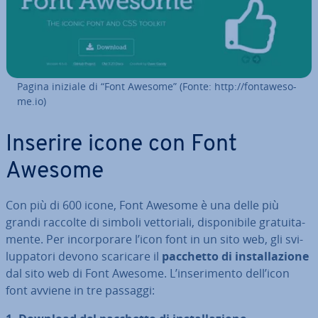
Pagina iniziale di “Font Awesome” (Fonte: http://fon­ta­we­so­
me.io)
Inserire icone con Font
Awesome
Con più di 600 icone, Font Awesome è una delle più
grandi raccolte di simboli vet­to­ria­li, di­spo­ni­bi­le gra­tui­ta­
men­te. Per in­cor­po­ra­re l’icon font in un sito web, gli svi­
lup­pa­to­ri devono scaricare il
pacchetto di in­stal­la­zio­ne
dal sito web di Font Awesome. L’in­se­ri­men­to dell’icon
font avviene in tre passaggi: