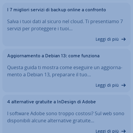
I 7 migliori servizi di backup online a confronto
Salva i tuoi dati al sicuro nel cloud. Ti pre­sen­tia­mo 7
servizi per pro­teg­ge­re i tuoi…
Leggi di più
Ag­gior­na­men­to a Debian 13: come funziona
Questa guida ti mostra come eseguire un ag­gior­na­
men­to a Debian 13, preparare il tuo…
Leggi di più
4 al­ter­na­ti­ve gratuite a InDesign di Adobe
I software Adobe sono troppo costosi? Sul web sono
di­spo­ni­bi­li alcune al­ter­na­ti­ve gratuite…
Leggi di più