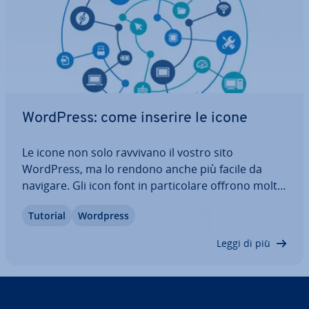
WordPress: come inserire le icone
Le icone non solo ravvivano il vostro sito
WordPress, ma lo rendono anche più facile da
navigare. Gli icon font in par­ti­co­la­re offrono molti
vantaggi e con­vin­co­no con numerosi pit­to­gram­mi
Tutorial
Wordpress
diversi per ogni scopo. Nell’articolo vi spie­ghia­mo
cosa sono gli icon font, come ag­giun­ge­re…
Leggi di più