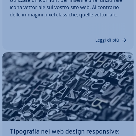
Uti­liz­za­te un icon font per inserire una fun­zio­na­le
icona vet­to­ria­le sul vostro sito web. Al contrario
delle immagini pixel classiche, quelle vet­to­ria­li
hanno il vantaggio di lasciarsi scalare a piacere
senza alcuna perdita di qualità. Inoltre l’in­se­ri­men­
to su CSS (Cascading…
Leggi di più
Ti­po­gra­fia nel web design re­spon­si­ve: