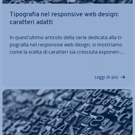
Ti­po­gra­fia nel re­spon­si­ve web design:
caratteri adatti
In quest’ultimo articolo della serie dedicata alla ti­
po­gra­fia nel re­spon­si­ve web design, vi mostriamo
come la scelta di caratteri sia cresciuta espo­nen­
zial­men­te con l’in­tro­du­zio­ne dei font. Molti di
questi sono sca­ri­ca­bi­li gra­tui­ta­men­te e grazie alla
loro adat­ta­bi­li­tà sono…
Leggi di più