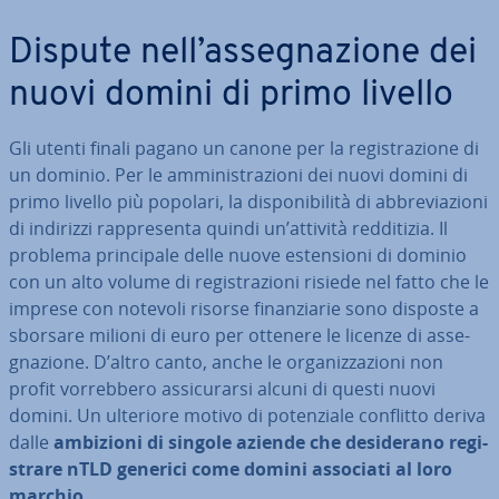
Dispute nell’as­se­gna­zio­ne dei
nuovi domini di primo livello
Gli utenti finali pagano un canone per la re­gi­stra­zio­ne di
un dominio. Per le am­mi­ni­stra­zio­ni dei nuovi domini di
primo livello più popolari, la di­spo­ni­bi­li­tà di ab­bre­via­zio­ni
di indirizzi rap­pre­sen­ta quindi un’attività red­di­ti­zia. Il
problema prin­ci­pa­le delle nuove esten­sio­ni di dominio
con un alto volume di re­gi­stra­zio­ni risiede nel fatto che le
imprese con notevoli risorse fi­nan­zia­rie sono disposte a
sborsare milioni di euro per ottenere le licenze di as­se­
gna­zio­ne. D’altro canto, anche le or­ga­niz­za­zio­ni non
profit vor­reb­be­ro as­si­cu­rar­si alcuni di questi nuovi
domini. Un ulteriore motivo di po­ten­zia­le conflitto deriva
dalle
ambizioni di singole aziende che de­si­de­ra­no re­gi­
stra­re nTLD generici come domini associati al loro
marchio
.