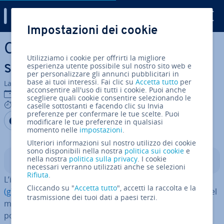
Digital Guide
Impostazioni dei cookie
Vai al contenuto prin­ci­pa­le
Consigli per le nuove esten­
Utilizziamo i cookie per offrirti la migliore
sio­ni di dominio
esperienza utente possibile sul nostro sito web e
per personalizzare gli annunci pubblicitari in
base ai tuoi interessi. Fai clic su
Accetta tutto
per
La redazione di IONOS
acconsentire all'uso di tutti i cookie. Puoi anche
18 ott 2024
scegliere quali cookie consentire selezionando le
9 mins
caselle sottostanti e facendo clic su Invia
preferenze per confermare le tue scelte. Puoi
Condividi via Facebook
Condividi via Twitter
Condividi via LinkedIN
Aggiungi come fonte
modificare le tue preferenze in qualsiasi
preferita su Google
momento nelle
impostazioni
.
Ulteriori informazioni sul nostro utilizzo dei cookie
sono disponibili nella nostra
politica sui cookie
e
nella nostra
politica sulla privacy
. I cookie
Indice
necessari verranno utilizzati anche se selezioni
Rifiuta
.
L’in­tro­du­zio­ne dei nuovi
domini di primo livello generici
Cliccando su "
Accetta tutto
", accetti la raccolta e la
(gTLD)
avrebbe dovuto con­tri­bui­re a una di­sten­sio­ne del
trasmissione dei tuoi dati a paesi terzi.
mercato dei domini. Teo­ri­ca­men­te sarebbe stato
possibile uti­liz­za­re qualsiasi termine che ri­spet­tas­se le