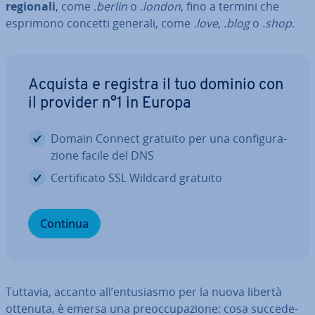
regionali
, come
.berlin
o
.london
, fino a termini che
esprimono concetti generali, come
.love
,
.blog
o
.shop
.
Acquista e registra il tuo dominio con
il provider n°1 in Europa
Domain Connect gratuito per una con­fi­gu­ra­
zio­ne facile del DNS
Cer­ti­fi­ca­to SSL Wildcard gratuito
Continua
Tuttavia, accanto all’en­tu­sia­smo per la nuova libertà
ottenuta, è emersa una pre­oc­cu­pa­zio­ne: cosa suc­ce­de­