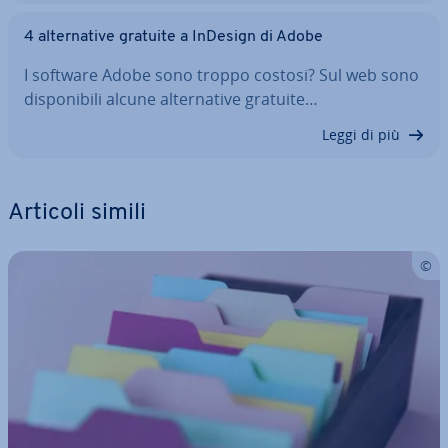
4 al­ter­na­ti­ve gratuite a InDesign di Adobe
I software Adobe sono troppo costosi? Sul web sono
di­spo­ni­bi­li alcune al­ter­na­ti­ve gratuite…
Leggi di più
Articoli simili