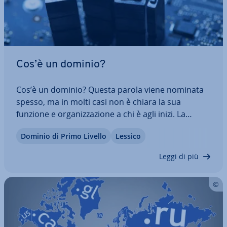
Cos’è un dominio?
Cos’è un dominio? Questa parola viene nominata
spesso, ma in molti casi non è chiara la sua
funzione e or­ga­niz­za­zio­ne a chi è agli inizi. La
struttura ge­rar­chi­ca del Domain Name System
Dominio di Primo Livello
Lessico
(DNS) fa parte, tuttavia, della co­no­scen­za di base
di questo ambito. Ti spie­ghia­mo la…
Leggi di più