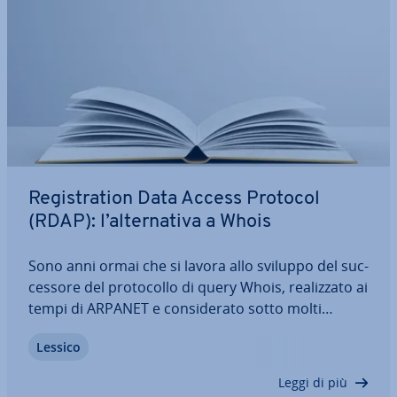
Re­gi­stra­tion Data Access Protocol
(RDAP): l’al­ter­na­ti­va a Whois
Sono anni ormai che si lavora allo sviluppo del suc­
ces­so­re del pro­to­col­lo di query Whois, rea­liz­za­to ai
tempi di ARPANET e con­si­de­ra­to sotto molti
aspetti superato. Re­gi­stra­tion Data Access
Lessico
Protocol (RDAP) è un candidato che sembra avere
tutte le carte in regola per so­sti­tui­re il…
Leggi di più