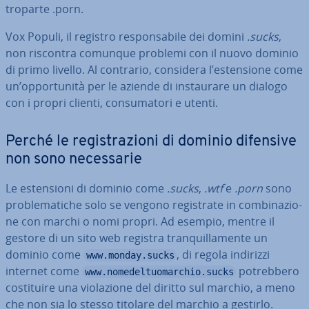
tro­par­te .porn.
Vox Populi, il registro re­spon­sa­bi­le dei domini
.sucks
,
non riscontra comunque problemi con il nuovo dominio
di primo livello. Al contrario, considera l’esten­sio­ne come
un’op­por­tu­ni­tà per le aziende di in­stau­ra­re un dialogo
con i propri clienti, con­su­ma­to­ri e utenti.
Perché le re­gi­stra­zio­ni di dominio difensive
non sono ne­ces­sa­rie
Le esten­sio­ni di dominio come
.sucks
,
.wtf
e
.porn
sono
pro­ble­ma­ti­che solo se vengono re­gi­stra­te in com­bi­na­zio­
ne con marchi o nomi propri. Ad esempio, mentre il
gestore di un sito web registra tran­quil­la­men­te un
dominio come
, di regola indirizzi
www.monday.sucks
internet come
po­treb­be­ro
www.nomedeltuomarchio.sucks
co­sti­tui­re una vio­la­zio­ne del diritto sul marchio, a meno
che non sia lo stesso titolare del marchio a gestirlo.