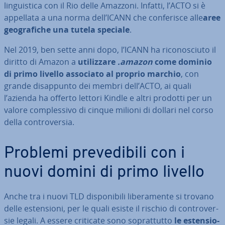
lin­gui­sti­ca con il Rio delle Amazzoni. Infatti, l’ACTO si è
appellata a una norma dell’ICANN che con­fe­ri­sce alle
aree
geo­gra­fi­che una tutela speciale
.
Nel 2019, ben sette anni dopo, l’ICANN ha ri­co­no­sciu­to il
diritto di Amazon a
uti­liz­za­re
.amazon
come dominio
di primo livello associato al proprio marchio
, con
grande di­sap­pun­to dei membri dell’ACTO, ai quali
l’azienda ha offerto lettori Kindle e altri prodotti per un
valore com­ples­si­vo di cinque milioni di dollari nel corso
della con­tro­ver­sia.
Problemi pre­ve­di­bi­li con i
nuovi domini di primo livello
Anche tra i nuovi TLD di­spo­ni­bi­li li­be­ra­men­te si trovano
delle esten­sio­ni, per le quali esiste il rischio di con­tro­ver­
sie legali. A essere criticate sono so­prat­tut­to
le esten­sio­