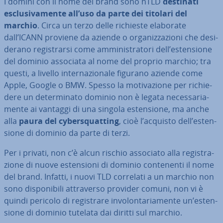
I domini con il nome del brand sono nTLD
destinati
esclu­si­va­men­te all’uso da parte dei titolari del
marchio
. Circa un terzo delle richieste elaborate
dall’ICANN proviene da aziende o or­ga­niz­za­zio­ni che de­si­
de­ra­no re­gi­strar­si come am­mi­ni­stra­to­ri dell’esten­sio­ne
del dominio associata al nome del proprio marchio; tra
questi, a livello in­ter­na­zio­na­le figurano aziende come
Apple, Google o BMW. Spesso la mo­ti­va­zio­ne per ri­chie­
de­re un de­ter­mi­na­to dominio non è legata ne­ces­sa­ria­
men­te ai vantaggi di una singola esten­sio­ne, ma anche
alla
paura del cy­ber­squat­ting
, cioè l’acquisto dell’esten­
sio­ne di dominio da parte di terzi.
Per i privati, non c’è alcun rischio associato alla re­gi­stra­
zio­ne di nuove esten­sio­ni di dominio con­te­nen­ti il nome
del brand. Infatti, i nuovi TLD correlati a un marchio non
sono di­spo­ni­bi­li at­tra­ver­so provider comuni, non vi è
quindi pericolo di re­gi­stra­re in­vo­lon­ta­ria­men­te un’esten­
sio­ne di dominio tutelata dai diritti sul marchio.