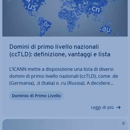
Domini di primo livello nazionali
(ccTLD): de­fi­ni­zio­ne, vantaggi e lista
L’ICANN mette a di­spo­si­zio­ne una lista di diversi
domini di primo livello nazionali (ccTLD), come .de
(Germania), .it (Italia) o .ru (Russia). A decidere
quali linee guida valgono per l’as­se­gna­zio­ne del
Dominio di Primo Livello
nome di dominio sono i singoli paesi, in
autonomia. Quali ccTLD ci sono e…
Leggi di più