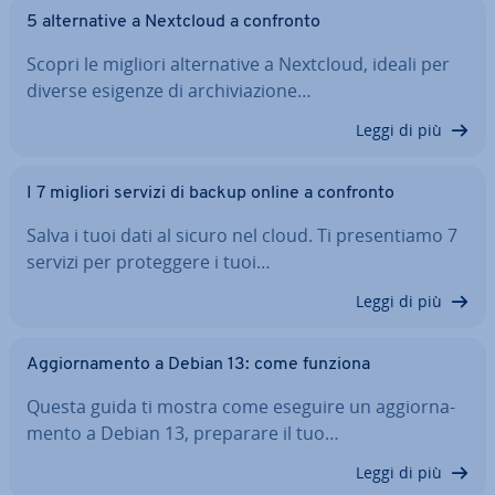
5 al­ter­na­ti­ve a Nextcloud a confronto
Scopri le migliori al­ter­na­ti­ve a Nextcloud, ideali per
diverse esigenze di ar­chi­via­zio­ne…
Leggi di più
I 7 migliori servizi di backup online a confronto
Salva i tuoi dati al sicuro nel cloud. Ti pre­sen­tia­mo 7
servizi per pro­teg­ge­re i tuoi…
Leggi di più
Ag­gior­na­men­to a Debian 13: come funziona
Questa guida ti mostra come eseguire un ag­gior­na­
men­to a Debian 13, preparare il tuo…
Leggi di più