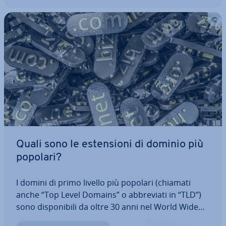
Quali sono le esten­sio­ni di dominio più
popolari?
I domini di primo livello più popolari (chiamati
anche “Top Level Domains” o ab­bre­via­ti in “TLD”)
sono di­spo­ni­bi­li da oltre 30 anni nel World Wide
Web. Milioni di siti web ne uti­liz­za­no uno. Spe­cial­