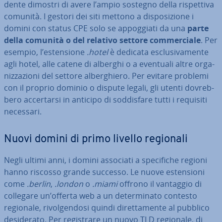
den­te dimostri di avere l’ampio sostegno della ri­spet­ti­va
comunità. I gestori dei siti mettono a di­spo­si­zio­ne i
domini con status CPE solo se ap­pog­gia­ti da una
parte
della comunità o del relativo settore com­mer­cia­le
. Per
esempio, l’esten­sio­ne
.hotel
è dedicata esclu­si­va­men­te
agli hotel, alle catene di alberghi o a eventuali altre or­ga­
niz­za­zio­ni del settore al­ber­ghie­ro. Per evitare problemi
con il proprio dominio o dispute legali, gli utenti do­vreb­
be­ro ac­cer­tar­si in anticipo di sod­di­sfa­re tutti i requisiti
necessari.
Nuovi domini di primo livello regionali
Negli ultimi anni, i domini associati a spe­ci­fi­che regioni
hanno riscosso grande successo. Le nuove esten­sio­ni
come
.berlin
,
.london
o
.miami
offrono il vantaggio di
collegare un’offerta web a un de­ter­mi­na­to contesto
regionale, ri­vol­gen­do­si quindi di­ret­ta­men­te al pubblico
de­si­de­ra­to. Per re­gi­stra­re un nuovo TLD regionale, di