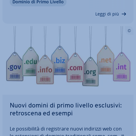
Dominio di Primo Livello
men­te le esten­sio­ni di dominio nazionali rientrano
di solito tra i primi posti…
Leggi di più
Nuovi domini di primo livello esclusivi:
re­tro­sce­na ed esempi
Le pos­si­bi­li­tà di re­gi­stra­re nuovi indirizzi web con
le esten­sio­ni di dominio tra­di­zio­na­li come .com, .it