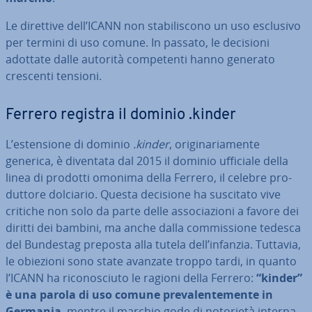
Le direttive dell’ICANN non sta­bi­li­sco­no un uso esclusivo
per termini di uso comune. In passato, le decisioni
adottate dalle autorità com­pe­ten­ti hanno generato
crescenti tensioni.
Ferrero registra il dominio .kinder
L’esten­sio­ne di dominio
.kinder
, ori­gi­na­ria­men­te
generica, è diventata dal 2015 il dominio ufficiale della
linea di prodotti omonima della Ferrero, il celebre pro­
dut­to­re dolciario. Questa decisione ha suscitato vive
critiche non solo da parte delle as­so­cia­zio­ni a favore dei
diritti dei bambini, ma anche dalla com­mis­sio­ne tedesca
del Bundestag preposta alla tutela dell’infanzia. Tuttavia,
le obiezioni sono state avanzate troppo tardi, in quanto
l’ICANN ha ri­co­no­sciu­to le ragioni della Ferrero:
“kinder”
è una parola di uso comune pre­va­len­te­men­te in
Germania
, mentre il marchio gode di notorietà in­ter­na­