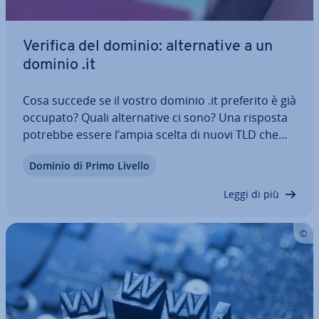
Verifica del dominio: al­ter­na­ti­ve a un
dominio .it
Cosa succede se il vostro dominio .it preferito è già
occupato? Quali al­ter­na­ti­ve ci sono? Una risposta
potrebbe essere l’ampia scelta di nuovi TLD che
esiste da qualche tempo. Infatti, insieme a esten­
Dominio di Primo Livello
sio­ni come .com e .net, ci sono tante altre in­te­res­
san­ti opzioni.
Leggi di più