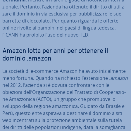
zio­na­le. Pertanto, l’azienda ha ottenuto il diritto di uti­liz­
za­re il dominio in via esclusiva per pub­bli­ciz­za­re le sue
barrette di cioc­co­la­to. Per quanto riguarda le offerte
online rivolte ai bambini nei paesi di lingua tedesca,
l’ICANN ha proibito l’uso del nuovo TLD.
Amazon lotta per anni per ottenere il
dominio .amazon
La società di e-commerce Amazon ha avuto ini­zial­men­te
meno fortuna. Quando ha richiesto l’esten­sio­ne
.amazon
nel 2012, l’azienda si è dovuta con­fron­ta­re con le
obiezioni dell’Or­ga­niz­za­zio­ne del Trattato di Coo­pe­ra­zio­
ne Amaz­zo­ni­ca (ACTO), un gruppo che promuove lo
sviluppo della regione amaz­zo­ni­ca. Guidato da Brasile e
Perù, questo ente aspirava a destinare il dominio a siti
web in­cen­tra­ti sulla pro­te­zio­ne am­bien­ta­le sulla tutela
dei diritti delle po­po­la­zio­ni indigene, data la so­mi­glian­za