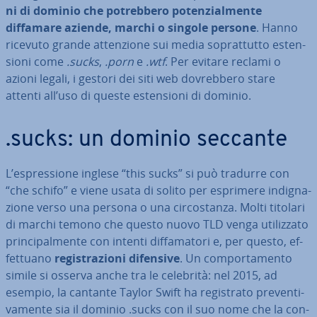
ni di dominio che po­treb­be­ro po­ten­zial­men­te
diffamare aziende, marchi o singole persone
. Hanno
ricevuto grande at­ten­zio­ne sui media so­prat­tut­to esten­
sio­ni come
.sucks
,
.porn
e
.wtf
. Per evitare reclami o
azioni legali, i gestori dei siti web do­vreb­be­ro stare
attenti all’uso di queste esten­sio­ni di dominio.
.sucks: un dominio seccante
L’espres­sio­ne inglese “this sucks” si può tradurre con
“che schifo” e viene usata di solito per esprimere in­di­gna­
zio­ne verso una persona o una cir­co­stan­za. Molti titolari
di marchi temono che questo nuovo TLD venga uti­liz­za­to
prin­ci­pal­men­te con intenti dif­fa­ma­to­ri e, per questo, ef­
fet­tua­no
re­gi­stra­zio­ni difensive
. Un com­por­ta­men­to
simile si osserva anche tra le celebrità: nel 2015, ad
esempio, la cantante Taylor Swift ha re­gi­stra­to pre­ven­ti­
va­men­te sia il dominio .sucks con il suo nome che la con­