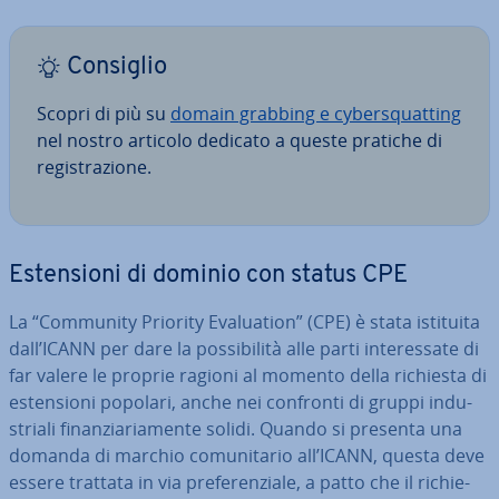
Consiglio
Scopri di più su
domain grabbing e cy­ber­squat­ting
nel nostro articolo dedicato a queste pratiche di
re­gi­stra­zio­ne.
Esten­sio­ni di dominio con status CPE
La “Community Priority Eva­lua­tion” (CPE) è stata istituita
dall’ICANN per dare la pos­si­bi­li­tà alle parti in­te­res­sa­te di
far valere le proprie ragioni al momento della richiesta di
esten­sio­ni popolari, anche nei confronti di gruppi in­du­
stria­li fi­nan­zia­ria­men­te solidi. Quando si presenta una
domanda di marchio co­mu­ni­ta­rio all’ICANN, questa deve
essere trattata in via pre­fe­ren­zia­le, a patto che il ri­chie­