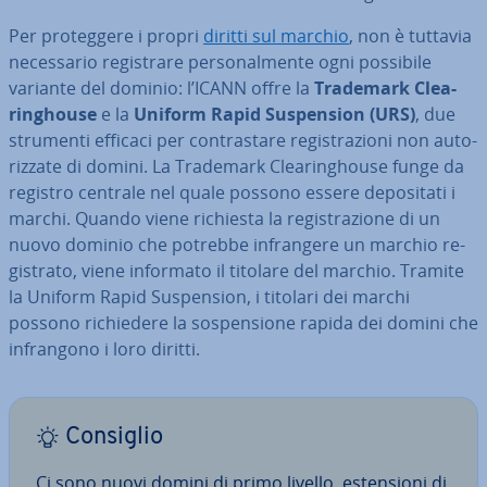
Per pro­teg­ge­re i propri
diritti sul marchio
, non è tuttavia
ne­ces­sa­rio re­gi­stra­re per­so­nal­men­te ogni possibile
variante del dominio: l’ICANN offre la
Trademark Clea­
rin­ghou­se
e la
Uniform Rapid Su­spen­sion (URS)
, due
strumenti efficaci per con­tra­sta­re re­gi­stra­zio­ni non au­to­
riz­za­te di domini. La Trademark Clea­rin­ghou­se funge da
registro centrale nel quale possono essere de­po­si­ta­ti i
marchi. Quando viene richiesta la re­gi­stra­zio­ne di un
nuovo dominio che potrebbe in­fran­ge­re un marchio re­
gi­stra­to, viene informato il titolare del marchio. Tramite
la Uniform Rapid Su­spen­sion, i titolari dei marchi
possono ri­chie­de­re la so­spen­sio­ne rapida dei domini che
in­fran­go­no i loro diritti.
Consiglio
Ci sono nuovi domini di primo livello, esten­sio­ni di