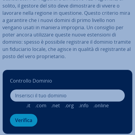
solito, il gestore del sito deve di­mo­stra­re di vivere o
lavorare nella regione in questione. Questo criterio mira
a garantire che i nuovi domini di primo livello non
vengano usati in maniera impropria. Un consiglio per
poter ancora uti­liz­za­re queste nuove esten­sio­ni di
dominio: spesso è possibile re­gi­stra­re il dominio tramite
un fi­du­cia­rio locale, che agisce in qualità di re­gi­stran­te al
posto del vero pro­prie­ta­rio.
Controllo Dominio
.it
.com
.net
.org
.info
.online
Verifica