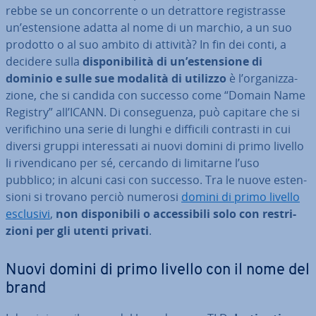
reb­be se un con­cor­ren­te o un de­trat­to­re re­gi­stras­se
un’esten­sio­ne adatta al nome di un marchio, a un suo
prodotto o al suo ambito di attività? In fin dei conti, a
decidere sulla
di­spo­ni­bi­li­tà di un’esten­sio­ne di
dominio e sulle sue modalità di utilizzo
è l’or­ga­niz­za­
zio­ne, che si candida con successo come “Domain Name
Registry” all’ICANN. Di con­se­guen­za, può capitare che si
ve­ri­fi­chi­no una serie di lunghi e difficili contrasti in cui
diversi gruppi in­te­res­sa­ti ai nuovi domini di primo livello
li ri­ven­di­ca­no per sé, cercando di limitarne l’uso
pubblico; in alcuni casi con successo. Tra le nuove esten­
sio­ni si trovano perciò numerosi
domini di primo livello
esclusivi
,
non di­spo­ni­bi­li o ac­ces­si­bi­li solo con re­stri­
zio­ni per gli utenti privati
.
Nuovi domini di primo livello con il nome del
brand