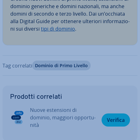
dominio generiche e domini nazionali, ma anche
domini di secondo e terzo livello. Dai un’occhiata
alla Digital Guide per ottenere ulteriori in­for­ma­zio­
ni sui diversi
tipi di dominio
.
Tag correlati
Dominio di Primo Livello
Vai al menu prin­ci­pa­le
Prodotti correlati
Nuove esten­sio­ni di
dominio, maggiori op­por­tu­
Verifica
ni­tà