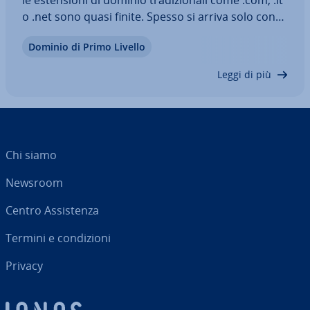
o .net sono quasi finite. Spesso si arriva solo con
molta crea­ti­vi­tà o molto denaro a un indirizzo web
Dominio di Primo Livello
che rap­pre­sen­ti il proprio lavoro come si desidera.
I nuovi top level…
Leggi di più
Chi siamo
Newsroom
Centro As­si­sten­za
Termini e con­di­zio­ni
Privacy