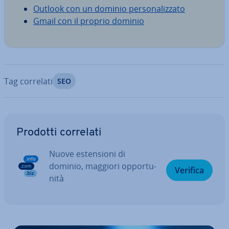
Outlook con un dominio per­so­na­liz­za­to
Gmail con il proprio dominio
Tag correlati
SEO
Vai al menu prin­ci­pa­le
Prodotti correlati
Nuove esten­sio­ni di
dominio, maggiori op­por­tu­
Verifica
ni­tà