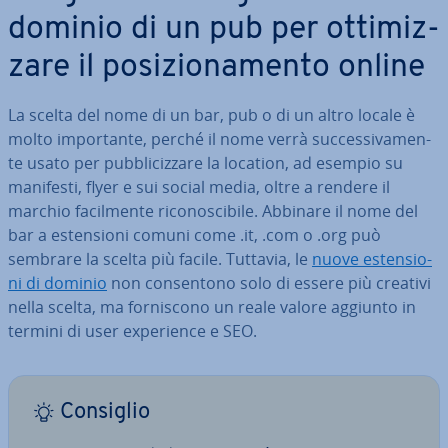
dominio di un pub per ot­ti­miz­
za­re il po­si­zio­na­men­to online
La scelta del nome di un bar, pub o di un altro locale è
molto im­por­tan­te, perché il nome verrà suc­ces­si­va­men­
te usato per pub­bli­ciz­za­re la location, ad esempio su
manifesti, flyer e sui social media, oltre a rendere il
marchio fa­cil­men­te ri­co­no­sci­bi­le. Abbinare il nome del
bar a esten­sio­ni comuni come .it, .com o .org può
sembrare la scelta più facile. Tuttavia, le
nuove esten­sio­
ni di dominio
non con­sen­to­no solo di essere più creativi
nella scelta, ma for­ni­sco­no un reale valore aggiunto in
termini di user ex­pe­rien­ce e SEO.
Consiglio