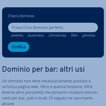
Check dominio
.events
.business
.christmas
.film
.photos
Verifica
Dominio per bar: altri usi
Un dominio non deve ne­ces­sa­ria­men­te puntare a
un’unica pagina web. Oltre a questa funzione, offre
diverse altre pos­si­bi­li­tà che possono risultare in­te­res­
san­ti per bar, pub e locali. Di seguito ne ri­por­tia­mo
alcune: