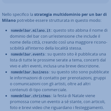
Nello specifico la
strategia mul­ti­do­mi­nio per un bar di
Milano
potrebbe essere strut­tu­ra­ta in questo modo:
: questo sito abbina il nome di
nomedelbar.milano.it
dominio del bar con un’esten­sio­ne che include il
nome della città, creando così una maggiore ri­co­no­
sci­bi­li­tà all’interno della località stessa.
: su questo sito è pub­bli­ca­ta una
nomedelbar.events
lista di tutte le prossime serate a tema, concerti dal
vivo e altri eventi, inclusa una breve de­scri­zio­ne.
: su questo sito sono pub­bli­ca­te
nomedelbar.business
le in­for­ma­zio­ni di contatto per pre­no­ta­zio­ni, gruppi
o co­mu­ni­ca­zio­ni con gli artisti, oltre ad altri
contenuti di tipo com­mer­cia­le.
: la festa di Natale viene
nomedelbar.christmas
promossa come un evento a sé stante, con articoli,
foto e brevi video che ri­guar­da­no i fe­steg­gia­men­ti.