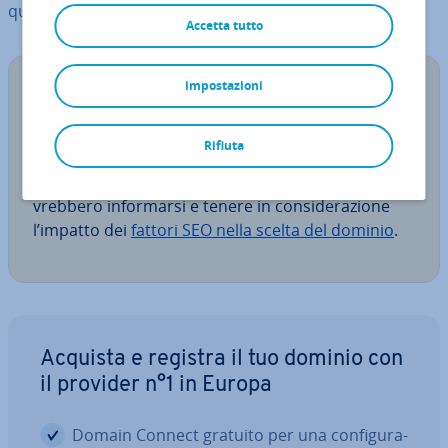
quali i prin­ci­pa­li fattori da tenere in con­si­de­ra­zio­ne?
Accetta tutto
impostazioni
N.B.
Scegliere il nome di un sito web è un processo più
Rifiuta
complesso di quello che sembra. Prima di
procedere alla selezione, i gestori di bar e pub do­
vreb­be­ro in­for­mar­si e tenere in con­si­de­ra­zio­ne
l’impatto dei
fattori SEO nella scelta del dominio
.
Acquista e registra il tuo dominio con
il provider n°1 in Europa
Domain Connect gratuito per una con­fi­gu­ra­