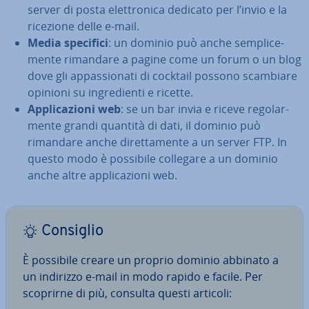
server di posta elet­tro­ni­ca dedicato per l’invio e la
ricezione delle e-mail.
Media specifici
: un dominio può anche sem­pli­ce­
men­te rimandare a pagine come un forum o un blog
dove gli ap­pas­sio­na­ti di cocktail possono scambiare
opinioni su in­gre­dien­ti e ricette.
Ap­pli­ca­zio­ni web
: se un bar invia e riceve re­go­lar­
men­te grandi quantità di dati, il dominio può
rimandare anche di­ret­ta­men­te a un server FTP. In
questo modo è possibile collegare a un dominio
anche altre ap­pli­ca­zio­ni web.
Consiglio
È possibile creare un proprio dominio abbinato a
un indirizzo e-mail in modo rapido e facile. Per
scoprirne di più, consulta questi articoli: