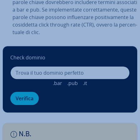
parole chiave do­vreb­be­ro includere termini associati
a bar e pub. Se im­ple­men­ta­te cor­ret­ta­men­te, queste
parole chiave possono in­fluen­za­re po­si­ti­va­men­te la
co­sid­det­ta click through rate (CTR), ovvero la per­cen­
tua­le di clic.
Check dominio
.bar
.pub
.it
Verifica
N.B.