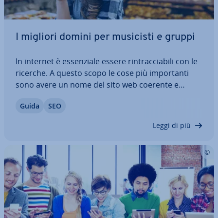
I migliori domini per musicisti e gruppi
In internet è es­sen­zia­le essere rin­trac­cia­bi­li con le
ricerche. A questo scopo le cose più im­por­tan­ti
sono avere un nome del sito web coerente e
tenere conto dei fattori SEO. Anche per i musicisti
Guida
SEO
e i gruppi musicali il dominio è una parte im­por­
tan­te per com­mer­cia­liz­za­re la…
Leggi di più