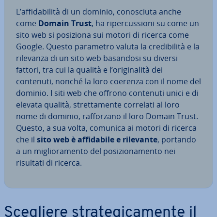
L’af­fi­da­bi­li­tà di un dominio, co­no­sciu­ta anche
come
Domain Trust
, ha ri­per­cus­sio­ni su come un
sito web si posiziona sui motori di ricerca come
Google. Questo parametro valuta la cre­di­bi­li­tà e la
rilevanza di un sito web basandosi su diversi
fattori, tra cui la qualità e l’ori­gi­na­li­tà dei
contenuti, nonché la loro coerenza con il nome del
dominio. I siti web che offrono contenuti unici e di
elevata qualità, stret­ta­men­te correlati al loro
nome di dominio, raf­for­za­no il loro Domain Trust.
Questo, a sua volta, comunica ai motori di ricerca
che il
sito web è af­fi­da­bi­le e rilevante
, portando
a un mi­glio­ra­men­to del po­si­zio­na­men­to nei
risultati di ricerca.
Scegliere stra­te­gi­ca­men­te il