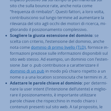
sito che sulla bounce rate, anche nota come
“frequenza di rimbalzo”. Questi fattori, a loro volta,
con­tri­bui­sco­no sul lungo termine ad aumentare la
rilevanza del sito agli occhi dei motori di ricerca, mi­
glio­ran­do il po­si­zio­na­men­to com­ples­si­vo.
Scegliere la giusta esten­sio­ne del dominio
: se
scelta con criterio, l’esten­sio­ne del dominio, anche
nota come
dominio di primo livello (TLD)
, fornisce in­
for­ma­zio­ni preziose sulle in­for­ma­zio­ni di­spo­ni­bi­li sul
sito web stesso. Ad esempio, un dominio con l’esten­
sio­ne .bar o .pub con­tri­bui­sce a ca­rat­te­riz­za­re il
dominio di un pub
in modo più chiaro rispetto a un
nome o a una location sco­no­sciu­ta che termini in .it.
Adattare le parole chiave al dominio
: per de­ter­mi­
na­re la user intent (l’in­ten­zio­ne dell’utente) e mi­glio­
ra­re il po­si­zio­na­men­to, è im­por­tan­te uti­liz­za­re
parole chiave che ri­spec­chi­no in modo chiaro i
contenuti presenti sul sito web. A tal proposito, le