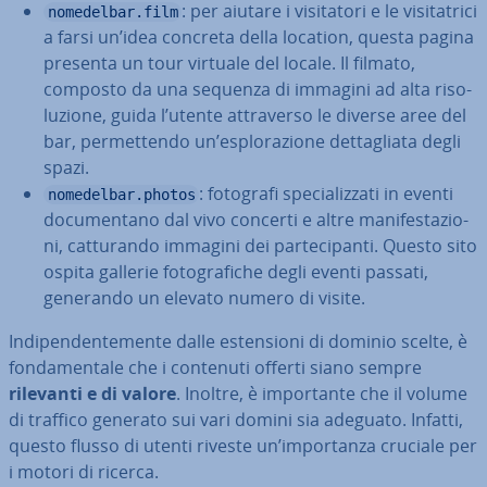
: per aiutare i vi­si­ta­to­ri e le vi­si­ta­tri­ci
nomedelbar.film
a farsi un’idea concreta della location, questa pagina
presenta un tour virtuale del locale. Il filmato,
composto da una sequenza di immagini ad alta ri­so­
lu­zio­ne, guida l’utente at­tra­ver­so le diverse aree del
bar, per­met­ten­do un’esplo­ra­zio­ne det­ta­glia­ta degli
spazi.
: fotografi spe­cia­liz­za­ti in eventi
nomedelbar.photos
do­cu­men­ta­no dal vivo concerti e altre ma­ni­fe­sta­zio­
ni, cat­tu­ran­do immagini dei par­te­ci­pan­ti. Questo sito
ospita gallerie fo­to­gra­fi­che degli eventi passati,
generando un elevato numero di visite.
In­di­pen­den­te­men­te dalle esten­sio­ni di dominio scelte, è
fon­da­men­ta­le che i contenuti offerti siano sempre
rilevanti e di valore
. Inoltre, è im­por­tan­te che il volume
di traffico generato sui vari domini sia adeguato. Infatti,
questo flusso di utenti riveste un’im­por­tan­za cruciale per
i motori di ricerca.