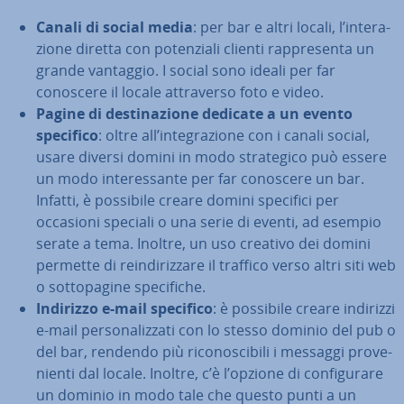
Canali di social media
: per bar e altri locali, l’in­te­ra­
zio­ne diretta con po­ten­zia­li clienti rap­pre­sen­ta un
grande vantaggio. I social sono ideali per far
conoscere il locale at­tra­ver­so foto e video.
Pagine di de­sti­na­zio­ne dedicate a un evento
specifico
: oltre all’in­te­gra­zio­ne con i canali social,
usare diversi domini in modo stra­te­gi­co può essere
un modo in­te­res­san­te per far conoscere un bar.
Infatti, è possibile creare domini specifici per
occasioni speciali o una serie di eventi, ad esempio
serate a tema. Inoltre, un uso creativo dei domini
permette di rein­di­riz­za­re il traffico verso altri siti web
o sot­to­pa­gi­ne spe­ci­fi­che.
Indirizzo e-mail specifico
: è possibile creare indirizzi
e-mail per­so­na­liz­za­ti con lo stesso dominio del pub o
del bar, rendendo più ri­co­no­sci­bi­li i messaggi pro­ve­
nien­ti dal locale. Inoltre, c’è l’opzione di con­fi­gu­ra­re
un dominio in modo tale che questo punti a un