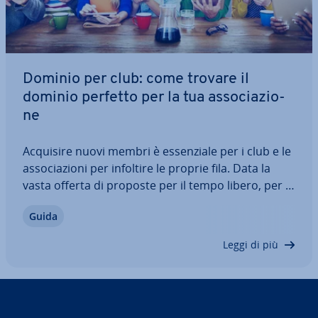
Dominio per club: come trovare il
dominio perfetto per la tua as­so­cia­zio­
ne
Acquisire nuovi membri è es­sen­zia­le per i club e le
as­so­cia­zio­ni per infoltire le proprie fila. Data la
vasta offerta di proposte per il tempo libero, per le
as­so­cia­zio­ni è par­ti­co­lar­men­te im­por­tan­te poter
Guida
essere trovate con le ricerche e far emergere im­
me­dia­ta­men­te i punti di…
Leggi di più