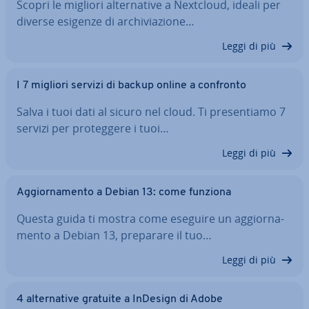
Scopri le migliori al­ter­na­ti­ve a Nextcloud, ideali per
diverse esigenze di ar­chi­via­zio­ne…
Leggi di più
I 7 migliori servizi di backup online a confronto
Salva i tuoi dati al sicuro nel cloud. Ti pre­sen­tia­mo 7
servizi per pro­teg­ge­re i tuoi…
Leggi di più
Ag­gior­na­men­to a Debian 13: come funziona
Questa guida ti mostra come eseguire un ag­gior­na­
men­to a Debian 13, preparare il tuo…
Leggi di più
4 al­ter­na­ti­ve gratuite a InDesign di Adobe