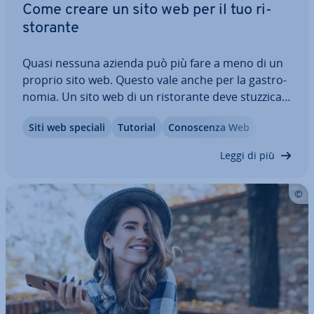
Come creare un sito web per il tuo ri­
sto­ran­te
Quasi nessuna azienda può più fare a meno di un
proprio sito web. Questo vale anche per la ga­stro­
no­mia. Un sito web di un ri­sto­ran­te deve stuz­zi­ca­
re l’appetito e allo stesso tempo essere in­for­ma­ti­
Siti web speciali
Tutorial
Co­no­scen­za Web
vo: con menù, orari di apertura, mappa e sistema
di pre­no­ta­zio­ne si possono…
Leggi di più