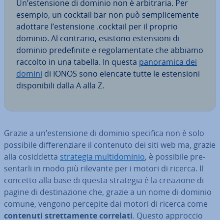
Un’esten­sio­ne di dominio non è ar­bi­tra­ria. Per
esempio, un cocktail bar non può sem­pli­ce­men­te
adottare l’esten­sio­ne .cocktail per il proprio
dominio. Al contrario, esistono esten­sio­ni di
dominio pre­de­fi­ni­te e re­go­la­men­ta­te che abbiamo
raccolto in una tabella. In questa
pa­no­ra­mi­ca dei
domini
di IONOS sono elencate tutte le esten­sio­ni
di­spo­ni­bi­li dalla A alla Z.
Grazie a un’esten­sio­ne di dominio specifica non è solo
possibile dif­fe­ren­zia­re il contenuto dei siti web ma, grazie
alla co­sid­det­ta
strategia mul­ti­do­mi­nio
, è possibile pre­
sen­tar­li in modo più rilevante per i motori di ricerca. Il
concetto alla base di questa strategia è la creazione di
pagine di de­sti­na­zio­ne che, grazie a un nome di dominio
comune, vengono percepite dai motori di ricerca come
contenuti stret­ta­men­te correlati
. Questo approccio