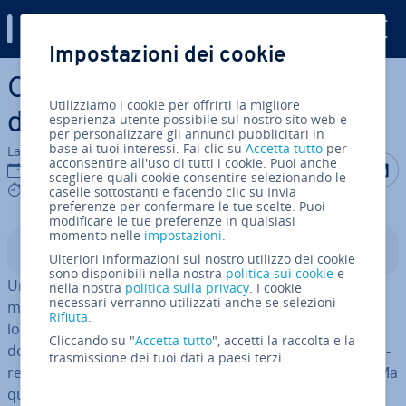
Digital Guide
Impostazioni dei cookie
Vai al contenuto prin­ci­pa­le
Come trovare i migliori
Utilizziamo i cookie per offrirti la migliore
domini per bar
esperienza utente possibile sul nostro sito web e
per personalizzare gli annunci pubblicitari in
base ai tuoi interessi. Fai clic su
Accetta tutto
per
La redazione di IONOS
acconsentire all'uso di tutti i cookie. Puoi anche
Condividi 
Condiv
C
28 mag 2025
scegliere quali cookie consentire selezionando le
8 mins
caselle sottostanti e facendo clic su Invia
preferenze per confermare le tue scelte. Puoi
modificare le tue preferenze in qualsiasi
momento nelle
impostazioni
.
Indice
Ulteriori informazioni sul nostro utilizzo dei cookie
sono disponibili nella nostra
politica sui cookie
e
Un dominio azzeccato può in­cre­men­ta­re si­gni­fi­ca­ti­va­
nella nostra
politica sulla privacy
. I cookie
necessari verranno utilizzati anche se selezioni
men­te il traffico web per bar e pub. Oltre a rendere il
Rifiuta
.
locale fa­cil­men­te iden­ti­fi­ca­bi­le online, l’in­clu­sio­ne nel
Cliccando su "
Accetta tutto
", accetti la raccolta e la
dominio stesso di parole chiave per­ti­nen­ti può mi­glio­ra­
trasmissione dei tuoi dati a paesi terzi.
re il po­si­zio­na­men­to nei risultati dei motori di ricerca. Ma
quali sono le ca­rat­te­ri­sti­che di un dominio efficace e