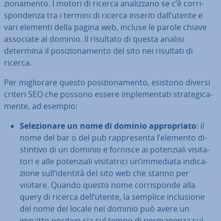
zio­na­men­to. I motori di ricerca ana­liz­za­no se c’è cor­ri­
spon­den­za tra i termini di ricerca inseriti dall’utente e
vari elementi della pagina web, incluse le parole chiave
associate al dominio. Il risultato di questa analisi
determina il po­si­zio­na­men­to del sito nei risultati di
ricerca.
Per mi­glio­ra­re questo po­si­zio­na­men­to, esistono diversi
criteri SEO che possono essere im­ple­men­ta­ti stra­te­gi­ca­
men­te, ad esempio:
Se­le­zio­na­re un nome di dominio ap­pro­pria­to
: il
nome del bar o del pub rap­pre­sen­ta l’elemento di­
stin­ti­vo di un dominio e fornisce ai po­ten­zia­li vi­si­ta­
to­ri e alle po­ten­zia­li vi­si­ta­tri­ci un’immediata in­di­ca­
zio­ne sull’identità del sito web che stanno per
visitare. Quando questo nome cor­ri­spon­de alla
query di ricerca dell’utente, la semplice in­clu­sio­ne
del nome del locale nel dominio può avere un
impatto positivo sia sul tempo di per­ma­nen­za sul