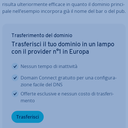
risulta ul­te­rior­men­te efficace in quanto il dominio prin­ci­
pa­le nell’esempio incorpora già il nome del bar o del pub.
Tra­sfe­ri­men­to del dominio
Tra­sfe­ri­sci il tuo dominio in un lampo
con il provider n°1 in Europa
Nessun tempo di inat­ti­vi­tà
Domain Connect gratuito per una con­fi­gu­ra­
zio­ne facile del DNS
Offerte esclusive e nessun costo di tra­sfe­ri­
men­to
Tra­sfe­ri­sci