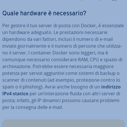
Quale hardware è ne­ces­sa­rio?
Per gestire il tuo server di posta con Docker, è es­sen­zia­le
un hardware adeguato. Le pre­sta­zio­ni ne­ces­sa­rie
dipendono da vari fattori, inclusi il numero di e-mail
inviate gior­nal­men­te e il numero di persone che uti­liz­za­
no il server. I container Docker sono leggeri, ma è
comunque ne­ces­sa­rio con­si­de­ra­re RAM, CPU e spazio di
ar­chi­via­zio­ne. Potrebbe essere ne­ces­sa­ria maggiore
potenza per servizi ag­giun­ti­vi come sistemi di backup o
scanner di contenuti (ad esempio, pro­te­zio­ne contro lo
spam o il phishing). Avrai anche bisogno di un
indirizzo
IPv4 statico
per un’in­te­ra­zio­ne fluida con altri server di
posta; infatti, gli IP dinamici possono causare problemi
per la consegna delle e-mail.