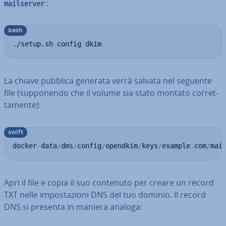
:
mailserver
bash
./setup.sh config dkim
La chiave pubblica generata verrà salvata nel seguente
file (sup­po­nen­do che il volume sia stato montato cor­ret­
ta­men­te):
swift
docker
-
data
/
dms
/
config
/
opendkim
/
keys
/
example
.
com
/
mai
Apri il file e copia il suo contenuto per creare un record
TXT nelle im­po­sta­zio­ni DNS del tuo dominio. Il record
DNS si presenta in maniera analoga: