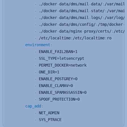
-
 ./docker
-
data/dms/mail
-
data/
:
/var/mail/
-
 ./docker
-
data/dms/mail
-
state/
:
/var/mai
-
 ./docker
-
data/dms/mail
-
logs/
:
/var/log/m
-
 ./docker
-
data/dms/config/
:
/tmp/docker
-
-
 ./docker
-
data/nginx
-
proxy/certs/
:
/etc/l
-
 /etc/localtime
:
/etc/localtime
:
ro

environment
:
-
 ENABLE_FAIL2BAN=1

-
 SSL_TYPE=letsencrypt

-
 PERMIT_DOCKER=network

-
 ONE_DIR=1

-
 ENABLE_POSTGREY=0

-
 ENABLE_CLAMAV=0

-
 ENABLE_SPAMASSASSIN=0

-
 SPOOF_PROTECTION=0

cap_add
:
-
 NET_ADMIN

-
 SYS_PTRACE