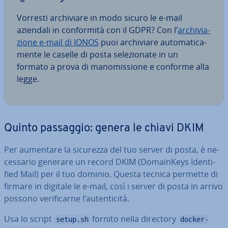
Vorresti ar­chi­via­re in modo sicuro le e-mail
aziendali in con­for­mi­tà con il GDPR? Con l’
ar­chi­via­
zio­ne e-mail di IONOS
puoi ar­chi­via­re au­to­ma­ti­ca­
men­te le caselle di posta se­le­zio­na­te in un
formato a prova di ma­no­mis­sio­ne e conforme alla
legge.
Quinto passaggio: genera le chiavi DKIM
Per aumentare la sicurezza del tuo server di posta, è ne­
ces­sa­rio generare un record DKIM (Do­main­Keys Iden­ti­
fied Mail) per il tuo dominio. Questa tecnica permette di
firmare in digitale le e-mail, così i server di posta in arrivo
possono ve­ri­fi­car­ne l’au­ten­ti­ci­tà.
Usa lo script
fornito nella directory
setup.sh
docker-