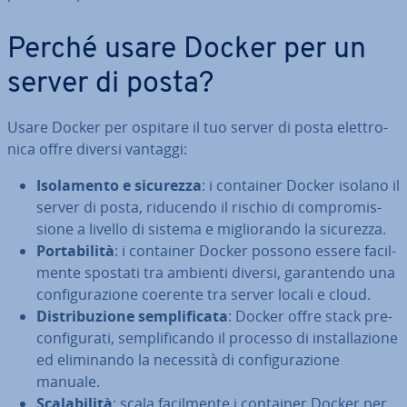
Perché usare Docker per un
server di posta?
Usare Docker per ospitare il tuo server di posta elet­tro­
ni­ca offre diversi vantaggi:
Iso­la­men­to e sicurezza
: i container Docker isolano il
server di posta, riducendo il rischio di com­pro­mis­
sio­ne a livello di sistema e mi­glio­ran­do la sicurezza.
Por­ta­bi­li­tà
: i container Docker possono essere fa­cil­
men­te spostati tra ambienti diversi, ga­ran­ten­do una
con­fi­gu­ra­zio­ne coerente tra server locali e cloud.
Di­stri­bu­zio­ne sem­pli­fi­ca­ta
: Docker offre stack pre­
con­fi­gu­ra­ti, sem­pli­fi­can­do il processo di in­stal­la­zio­ne
ed eli­mi­nan­do la necessità di con­fi­gu­ra­zio­ne
manuale.
Sca­la­bi­li­tà
: scala fa­cil­men­te i container Docker per