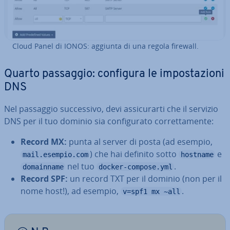
Cloud Panel di IONOS: aggiunta di una regola firewall.
Quarto passaggio: configura le im­po­sta­zio­ni
DNS
Nel passaggio suc­ces­si­vo, devi as­si­cu­rar­ti che il servizio
DNS per il tuo dominio sia con­fi­gu­ra­to cor­ret­ta­men­te:
Record MX:
punta al server di posta (ad esempio,
) che hai definito sotto
e
mail.esempio.com
hostname
nel tuo
.
domainname
docker-compose.yml
Record SPF:
un record TXT per il dominio (non per il
nome host!), ad esempio,
.
v=spf1 mx ~all