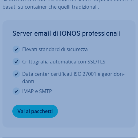
basati su container che quelli tra­di­zio­na­li.
Server email di IONOS pro­fes­sio­na­li
Elevati standard di sicurezza
Crit­to­gra­fia au­to­ma­ti­ca con SSL/TLS
Data center cer­ti­fi­ca­ti ISO 27001 e geo­ri­don­
dan­ti
IMAP e SMTP
Vai ai pacchetti