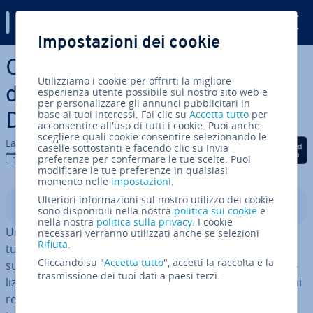
Digital Guide
Impostazioni dei cookie
Vai al contenuto prin­ci­pa­le
Come con­fi­gu­ra­re un server
Utilizziamo i cookie per offrirti la migliore
di posta elet­tro­ni­ca con
esperienza utente possibile sul nostro sito web e
per personalizzare gli annunci pubblicitari in
base ai tuoi interessi. Fai clic su
Accetta tutto
per
Docker
acconsentire all'uso di tutti i cookie. Puoi anche
scegliere quali cookie consentire selezionando le
La redazione di IONOS
Condividi via Facebook
Condividi via Twitter
Condividi via Li
caselle sottostanti e facendo clic su Invia
28 ago 2025
preferenze per confermare le tue scelte. Puoi
modificare le tue preferenze in qualsiasi
momento nelle
impostazioni
.
Ulteriori informazioni sul nostro utilizzo dei cookie
Indice
sono disponibili nella nostra
politica sui cookie
e
nella nostra
politica sulla privacy
. I cookie
Un server di posta dedicato ti dà il pieno controllo sulle
necessari verranno utilizzati anche se selezioni
Rifiuta
.
tue co­mu­ni­ca­zio­ni digitali. Questa guida si concentra
Cliccando su "
Accetta tutto
", accetti la raccolta e la
sulla con­fi­gu­ra­zio­ne di un server di posta personale uti­
trasmissione dei tuoi dati a paesi terzi.
liz­zan­do Docker. Ti forniamo tutto quello che ti serve dai
requisiti alle rac­co­man­da­zio­ni di sicurezza fino a un