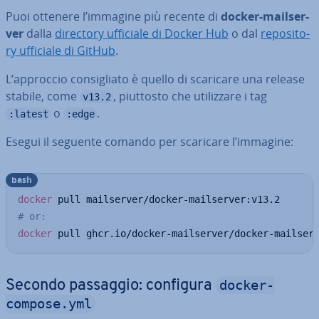
Puoi ottenere l’immagine più recente di
docker-mail­ser­
ver
dalla
directory ufficiale di Docker Hub
o dal
re­po­si­to­
ry ufficiale di GitHub
.
L’approccio con­si­glia­to è quello di scaricare una release
stabile, come
, piuttosto che uti­liz­za­re i tag
v13.2
o
.
:latest
:edge
Esegui il seguente comando per scaricare l’immagine:
bash
docker
# or:
docker
 pull ghcr.io/docker-mailserver/docker-mailser
docker-
Secondo passaggio: configura
compose.yml