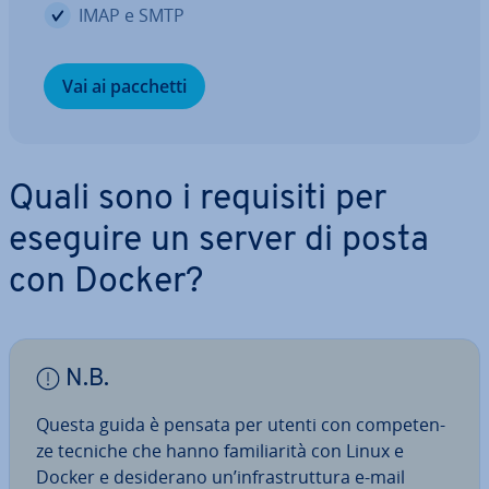
IMAP e SMTP
Vai ai pacchetti
Quali sono i requisiti per
eseguire un server di posta
con Docker?
N.B.
Questa guida è pensata per utenti con com­pe­ten­
ze tecniche che hanno fa­mi­lia­ri­tà con Linux e
Docker e de­si­de­ra­no un’in­fra­strut­tu­ra e-mail