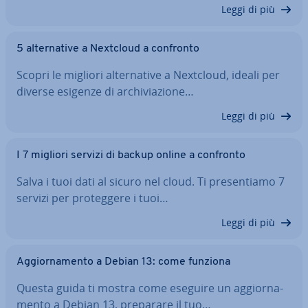
Leggi di più
5 al­ter­na­ti­ve a Nextcloud a confronto
Scopri le migliori al­ter­na­ti­ve a Nextcloud, ideali per
diverse esigenze di ar­chi­via­zio­ne…
Leggi di più
I 7 migliori servizi di backup online a confronto
Salva i tuoi dati al sicuro nel cloud. Ti pre­sen­tia­mo 7
servizi per pro­teg­ge­re i tuoi…
Leggi di più
Ag­gior­na­men­to a Debian 13: come funziona
Questa guida ti mostra come eseguire un ag­gior­na­
men­to a Debian 13, preparare il tuo…