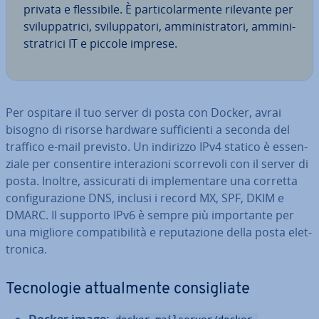
privata e fles­si­bi­le. È par­ti­co­lar­men­te rilevante per
svi­lup­pa­tri­ci, svi­lup­pa­to­ri, am­mi­ni­stra­to­ri, am­mi­ni­
stra­tri­ci IT e piccole imprese.
Per ospitare il tuo server di posta con Docker, avrai
bisogno di risorse hardware suf­fi­cien­ti a seconda del
traffico e-mail previsto. Un indirizzo IPv4 statico è es­sen­
zia­le per con­sen­ti­re in­te­ra­zio­ni scor­re­vo­li con il server di
posta. Inoltre, as­si­cu­ra­ti di im­ple­men­ta­re una corretta
con­fi­gu­ra­zio­ne DNS, inclusi i record MX, SPF, DKIM e
DMARC. Il supporto IPv6 è sempre più im­por­tan­te per
una migliore com­pa­ti­bi­li­tà e re­pu­ta­zio­ne della posta elet­
tro­ni­ca.
Tec­no­lo­gie at­tual­men­te con­si­glia­te