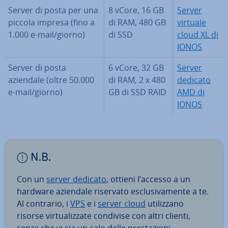
Server di posta per una
8 vCore, 16 GB
Server
piccola impresa (fino a
di RAM, 480 GB
virtuale
1.000 e-mail/giorno)
di SSD
cloud XL di
IONOS
Server di posta
6 vCore, 32 GB
Server
aziendale (oltre 50.000
di RAM, 2 x 480
dedicato
e-mail/giorno)
GB di SSD RAID
AMD di
IONOS
N.B.
Con un
server dedicato
, ottieni l’accesso a un
hardware aziendale riservato esclu­si­va­men­te a te.
Al contrario, i
VPS
e i
server cloud
uti­liz­za­no
risorse vir­tua­liz­za­te condivise con altri clienti,