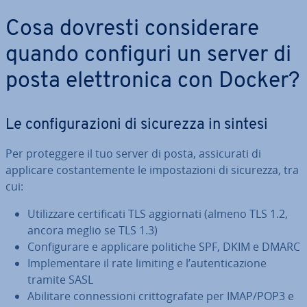
Cosa dovresti con­si­de­ra­re
quando configuri un server di
posta elet­tro­ni­ca con Docker?
Le con­fi­gu­ra­zio­ni di sicurezza in sintesi
Per pro­teg­ge­re il tuo server di posta, as­si­cu­ra­ti di
applicare co­stan­te­men­te le im­po­sta­zio­ni di sicurezza, tra
cui:
Uti­liz­za­re cer­ti­fi­ca­ti TLS ag­gior­na­ti (almeno TLS 1.2,
ancora meglio se TLS 1.3)
Con­fi­gu­ra­re e applicare politiche SPF, DKIM e DMARC
Im­ple­men­ta­re il rate limiting e l’au­ten­ti­ca­zio­ne
tramite SASL
Abilitare con­nes­sio­ni crit­to­gra­fa­te per IMAP/POP3 e