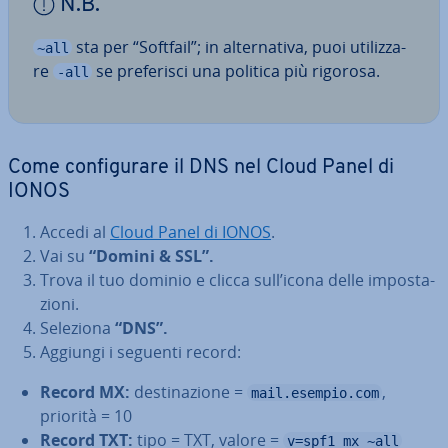
N.B.
sta per “Softfail”; in al­ter­na­ti­va, puoi uti­liz­za­
~all
re
se pre­fe­ri­sci una politica più rigorosa.
-all
Come con­fi­gu­ra­re il DNS nel Cloud Panel di
IONOS
Accedi al
Cloud Panel di IONOS
.
Vai su
“Domini & SSL”.
Trova il tuo dominio e clicca sull’icona delle im­po­sta­
zio­ni.
Seleziona
“DNS”.
Aggiungi i seguenti record:
Record MX:
de­sti­na­zio­ne =
,
mail.esempio.com
priorità = 10
Record TXT:
tipo = TXT, valore =
v=spf1 mx ~all