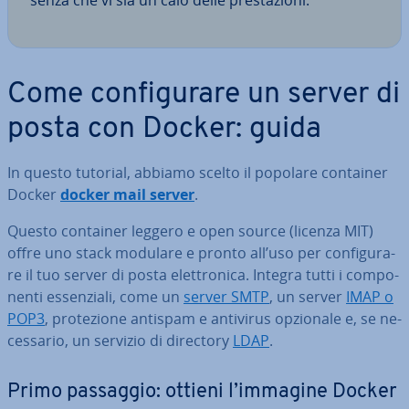
senza che vi sia un calo delle pre­sta­zio­ni.
Come con­fi­gu­ra­re un server di
posta con Docker: guida
In questo tutorial, abbiamo scelto il popolare container
Docker
docker mail server
.
Questo container leggero e open source (licenza MIT)
offre uno stack modulare e pronto all’uso per con­fi­gu­ra­
re il tuo server di posta elet­tro­ni­ca. Integra tutti i com­po­
nen­ti es­sen­zia­li, come un
server SMTP
, un server
IMAP o
POP3
, pro­te­zio­ne antispam e antivirus opzionale e, se ne­
ces­sa­rio, un servizio di directory
LDAP
.
Primo passaggio: ottieni l’immagine Docker