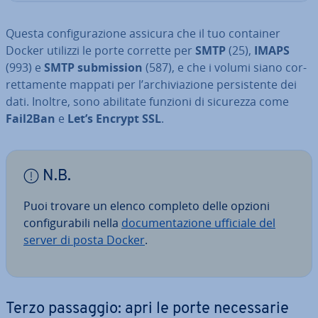
Questa con­fi­gu­ra­zio­ne assicura che il tuo container
Docker utilizzi le porte corrette per
SMTP
(25),
IMAPS
(993) e
SMTP sub­mis­sion
(587), e che i volumi siano cor­
ret­ta­men­te mappati per l’ar­chi­via­zio­ne per­si­sten­te dei
dati. Inoltre, sono abilitate funzioni di sicurezza come
Fail2Ban
e
Let’s Encrypt SSL
.
N.B.
Puoi trovare un elenco completo delle opzioni
con­fi­gu­ra­bi­li nella
do­cu­men­ta­zio­ne ufficiale del
server di posta Docker
.
Terzo passaggio: apri le porte ne­ces­sa­rie