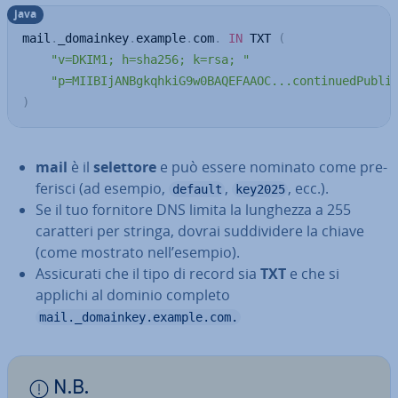
java
mail
.
_domainkey
.
example
.
com
.
IN
 TXT 
(
"v=DKIM1; h=sha256; k=rsa; "
"p=MIIBIjANBgkqhkiG9w0BAQEFAAOC...continuedPubli
)
mail
è il
selettore
e può essere nominato come pre­
fe­ri­sci (ad esempio,
,
, ecc.).
default
key2025
Se il tuo fornitore DNS limita la lunghezza a 255
caratteri per stringa, dovrai sud­di­vi­de­re la chiave
(come mostrato nell’esempio).
As­si­cu­ra­ti che il tipo di record sia
TXT
e che si
applichi al dominio completo
mail._domainkey.example.com.
N.B.