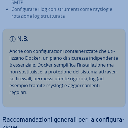
SMTP
Con­fi­gu­ra­re i log con strumenti come rsyslog e
rotazione log strut­tu­ra­ta
N.B.
Anche con con­fi­gu­ra­zio­ni con­tai­ne­riz­za­te che uti­
liz­za­no Docker, un piano di sicurezza in­di­pen­den­te
è es­sen­zia­le. Docker sem­pli­fi­ca l’in­stal­la­zio­ne ma
non so­sti­tui­sce la pro­te­zio­ne del sistema at­tra­ver­
so firewall, permessi utente rigorosi, log (ad
esempio tramite rsyslog) e ag­gior­na­men­ti
regolari.
Rac­co­man­da­zio­ni generali per la con­fi­gu­ra­
zio­ne