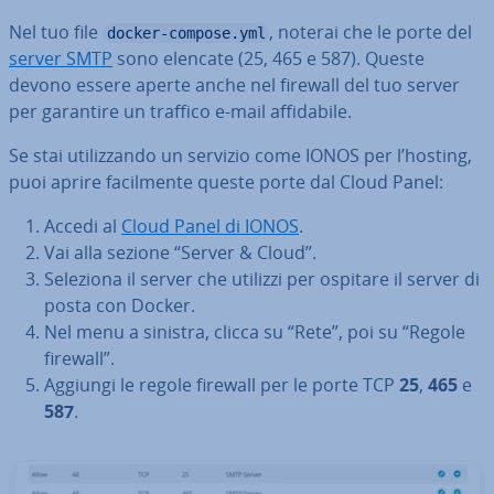
Nel tuo file
, noterai che le porte del
docker-compose.yml
server SMTP
sono elencate (25, 465 e 587). Queste
devono essere aperte anche nel firewall del tuo server
per garantire un traffico e-mail af­fi­da­bi­le.
Se stai uti­liz­zan­do un servizio come IONOS per l’hosting,
puoi aprire fa­cil­men­te queste porte dal Cloud Panel:
Accedi al
Cloud Panel di IONOS
.
Vai alla sezione “Server & Cloud”.
Seleziona il server che utilizzi per ospitare il server di
posta con Docker.
Nel menu a sinistra, clicca su “Rete”, poi su “Regole
firewall”.
Aggiungi le regole firewall per le porte TCP
25
,
465
e
587
.