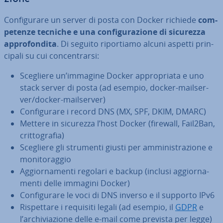
Con­fi­gu­ra­re un server di posta con Docker richiede
com­
pe­ten­ze tecniche e una con­fi­gu­ra­zio­ne di sicurezza
ap­pro­fon­di­ta
. Di seguito ri­por­tia­mo alcuni aspetti prin­
ci­pa­li su cui con­cen­trar­si:
Scegliere un’immagine Docker ap­pro­pria­ta e uno
stack server di posta (ad esempio, docker-mail­ser­
ver/docker-mail­ser­ver)
Con­fi­gu­ra­re i record DNS (MX, SPF, DKIM, DMARC)
Mettere in sicurezza l’host Docker (firewall, Fail2Ban,
crit­to­gra­fia)
Scegliere gli strumenti giusti per am­mi­ni­stra­zio­ne e
mo­ni­to­rag­gio
Ag­gior­na­men­ti regolari e backup (inclusi ag­gior­na­
men­ti delle immagini Docker)
Con­fi­gu­ra­re le voci di DNS inverso e il supporto IPv6
Ri­spet­ta­re i requisiti legali (ad esempio, il
GDPR
e
l’ar­chi­via­zio­ne delle e-mail come prevista per legge)