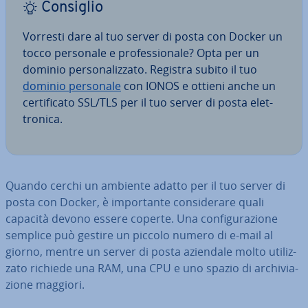
Consiglio
Vorresti dare al tuo server di posta con Docker un
tocco personale e pro­fes­sio­na­le? Opta per un
dominio per­so­na­liz­za­to. Registra subito il tuo
dominio personale
con IONOS e ottieni anche un
cer­ti­fi­ca­to SSL/TLS per il tuo server di posta elet­
tro­ni­ca.
Quando cerchi un ambiente adatto per il tuo server di
posta con Docker, è im­por­tan­te con­si­de­ra­re quali
capacità devono essere coperte. Una con­fi­gu­ra­zio­ne
semplice può gestire un piccolo numero di e-mail al
giorno, mentre un server di posta aziendale molto uti­liz­
za­to richiede una RAM, una CPU e uno spazio di ar­chi­via­
zio­ne maggiori.