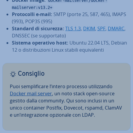
Docker image:
docker-mailserver/docker-
mailserver:v13.2+
Pro­to­col­li e-mail:
SMTP (porte 25, 587, 465), IMAPS
(993), POP3S (995)
Standard di sicurezza:
TLS 1.3
,
DKIM
,
SPF
,
DMARC
,
DNSSEC (se sup­por­ta­to)
Sistema operativo host:
Ubuntu 22.04 LTS, Debian
12 o di­stri­bu­zio­ni Linux stabili equi­va­len­ti
Consiglio
Puoi sem­pli­fi­ca­re l’intero processo uti­liz­zan­do
Docker mail server
, un noto stack open-source
gestito dalla community. Qui sono inclusi in un
unico container Postfix, Dovecot, rspamd, ClamAV
e un’in­te­gra­zio­ne opzionale con LDAP.