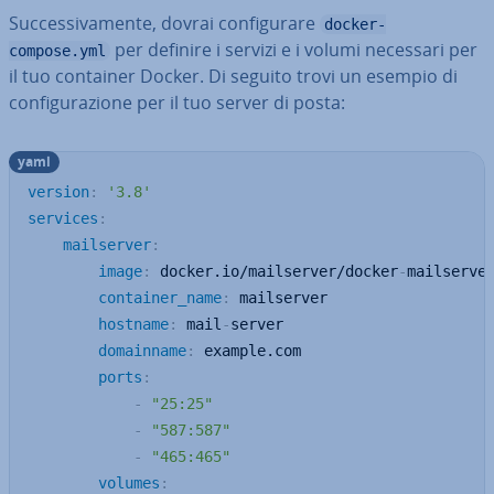
Suc­ces­si­va­men­te, dovrai con­fi­gu­ra­re
docker-
per definire i servizi e i volumi necessari per
compose.yml
il tuo container Docker. Di seguito trovi un esempio di
con­fi­gu­ra­zio­ne per il tuo server di posta:
yaml
version
:
'3.8'
services
:
mailserver
:
image
:
 docker.io/mailserver/docker
-
mailserve
container_name
:
 mailserver

hostname
:
 mail
-
server

domainname
:
 example.com

ports
:
-
"25:25"
-
"587:587"
-
"465:465"
volumes
: