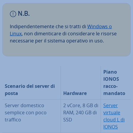
N.B.
In­di­pen­den­te­men­te che si tratti di
Windows o
Linux
, non di­men­ti­ca­re di con­si­de­ra­re le risorse
ne­ces­sa­rie per il sistema operativo in uso.
Piano
IONOS
Scenario del server di
rac­co­
posta
Hardware
man­da­to
Server domestico
2 vCore, 8 GB di
Server
semplice con poco
RAM, 240 GB di
virtuale
traffico
SSD
cloud L di
IONOS