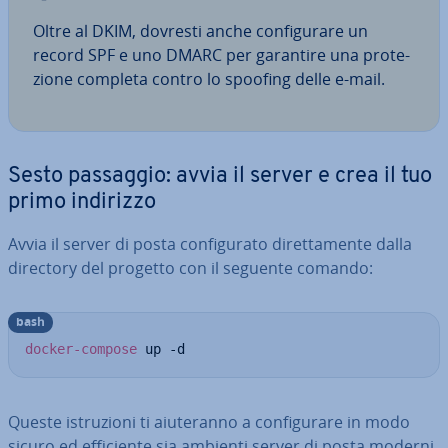
Oltre al DKIM, dovresti anche con­fi­gu­ra­re un
record SPF e uno DMARC per garantire una pro­te­
zio­ne completa contro lo spoofing delle e-mail.
Sesto passaggio: avvia il server e crea il tuo
primo indirizzo
Avvia il server di posta con­fi­gu­ra­to di­ret­ta­men­te dalla
directory del progetto con il seguente comando:
bash
docker-compose
 up -d
Queste istru­zio­ni ti aiu­te­ran­no a con­fi­gu­ra­re in modo
sicuro ed ef­fi­cien­te sia ambienti server di posta moderni