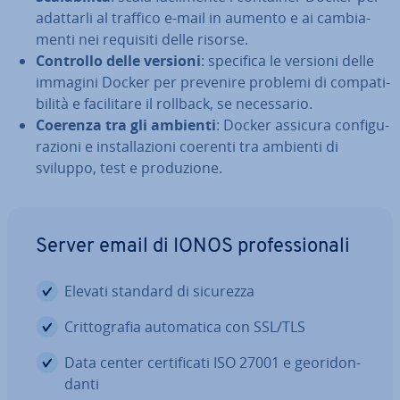
adattarli al traffico e-mail in aumento e ai cam­bia­
men­ti nei requisiti delle risorse.
Controllo delle versioni
: specifica le versioni delle
immagini Docker per prevenire problemi di com­pa­ti­
bi­li­tà e fa­ci­li­ta­re il rollback, se ne­ces­sa­rio.
Coerenza tra gli ambienti
: Docker assicura con­fi­gu­
ra­zio­ni e in­stal­la­zio­ni coerenti tra ambienti di
sviluppo, test e pro­du­zio­ne.
Server email di IONOS pro­fes­sio­na­li
Elevati standard di sicurezza
Crit­to­gra­fia au­to­ma­ti­ca con SSL/TLS
Data center cer­ti­fi­ca­ti ISO 27001 e geo­ri­don­
dan­ti