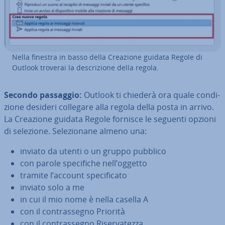
Nella finestra in basso della Creazione guidata Regole di
Outlook troverai la de­scri­zio­ne della regola.
Secondo passaggio:
Outlook ti chiederà ora quale con­di­
zio­ne desideri collegare alla regola della posta in arrivo.
La Creazione guidata Regole fornisce le seguenti opzioni
di selezione. Se­le­zio­na­ne almeno una:
inviato da utenti o un gruppo pubblico
con parole spe­ci­fi­che nell’oggetto
tramite l’account spe­ci­fi­ca­to
inviato solo a me
in cui il mio nome è nella casella A
con il con­tras­se­gno Priorità
con il con­tras­se­gno Ri­ser­va­tez­za