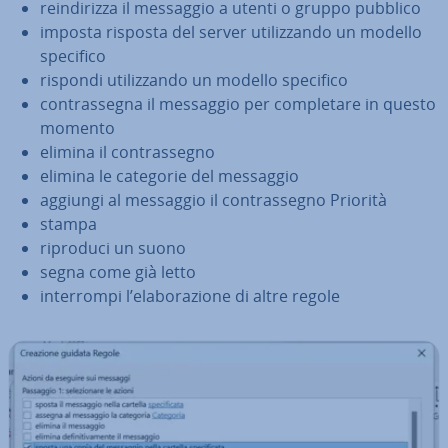
rein­di­riz­za il messaggio a utenti o gruppo pubblico
imposta risposta del server uti­liz­zan­do un modello
specifico
rispondi uti­liz­zan­do un modello specifico
con­tras­se­gna il messaggio per com­ple­ta­re in questo
momento
elimina il con­tras­se­gno
elimina le categorie del messaggio
aggiungi al messaggio il con­tras­se­gno Priorità
stampa
riproduci un suono
segna come già letto
in­ter­rom­pi l’ela­bo­ra­zio­ne di altre regole