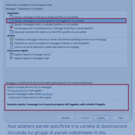
Puoi adattare parole spe­ci­fi­che e la cartella di de­sti­na­zio­ne
cliccando sui gruppi di parole sot­to­li­nea­te in blu.