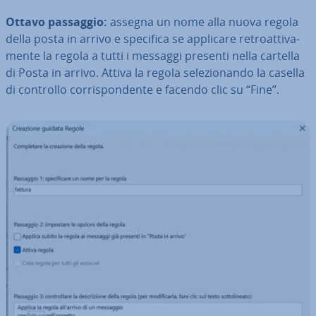
Ottavo passaggio:
assegna un nome alla nuova regola
della posta in arrivo e specifica se applicare re­troat­ti­va­
men­te la regola a tutti i messaggi presenti nella cartella
di Posta in arrivo. Attiva la regola se­le­zio­nan­do la casella
di controllo cor­ri­spon­den­te e facendo clic su “Fine”.