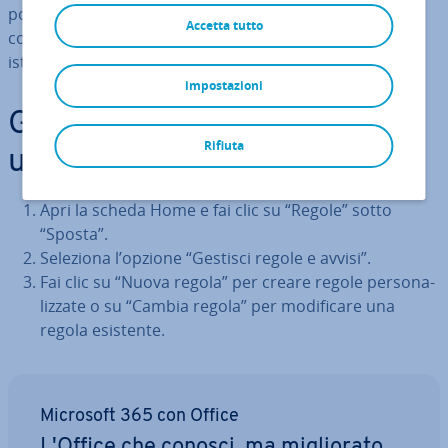
posta in arrivo e ti tiene sempre al corrente. Impara a
Accetta tutto
con­fi­gu­ra­re delle regole su Outlook grazie alle nostre
istru­zio­ni, con o senza modelli pre­de­fi­ni­ti.
impostazioni
Guida rapida: come creare
Rifiuta
una regola di Outlook
Apri la scheda Home e fai clic su “Regole” sotto
“Sposta”.
Seleziona l’opzione “Gestisci regole e avvisi”.
Fai clic su “Nuova regola” per creare regole per­so­na­
liz­za­te o su “Cambia regola” per mo­di­fi­ca­re una
regola esistente.
Microsoft 365 con Office
L'Office che conosci, ma mi­glio­ra­to