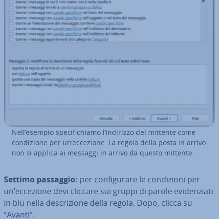
Nell’esempio spe­ci­fi­chia­mo l’indirizzo del mittente come
con­di­zio­ne per un’eccezione. La regola della posta in arrivo
non si applica ai messaggi in arrivo da questo mittente.
Settimo passaggio:
per con­fi­gu­ra­re le con­di­zio­ni per
un’eccezione devi cliccare sui gruppi di parole evi­den­zia­ti
in blu nella de­scri­zio­ne della regola. Dopo, clicca su
“Avanti”.