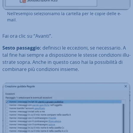
Nell’esempio se­le­zio­nia­mo la cartella per le copie delle e-
mail.
Fai ora clic su “Avanti”.
Sesto passaggio:
definisci le eccezioni, se ne­ces­sa­rio. A
tal fine hai sempre a di­spo­si­zio­ne le stesse con­di­zio­ni il­lu­
stra­te sopra. Anche in questo caso hai la pos­si­bi­li­tà di
combinare più con­di­zio­ni insieme.