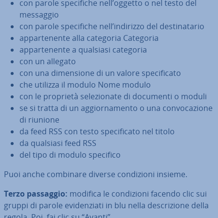
con parole spe­ci­fi­che nell’oggetto o nel testo del
messaggio
con parole spe­ci­fi­che nell’indirizzo del de­sti­na­ta­rio
ap­par­te­nen­te alla categoria Categoria
ap­par­te­nen­te a qualsiasi categoria
con un allegato
con una di­men­sio­ne di un valore spe­ci­fi­ca­to
che utilizza il modulo Nome modulo
con le proprietà se­le­zio­na­te di documenti o moduli
se si tratta di un ag­gior­na­men­to o una con­vo­ca­zio­ne
di riunione
da feed RSS con testo spe­ci­fi­ca­to nel titolo
da qualsiasi feed RSS
del tipo di modulo specifico
Puoi anche combinare diverse con­di­zio­ni insieme.
Terzo passaggio:
modifica le con­di­zio­ni facendo clic sui
gruppi di parole evi­den­zia­ti in blu nella de­scri­zio­ne della
regola. Poi, fai clic su “Avanti”.