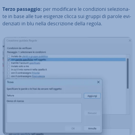
Terzo passaggio:
per mo­di­fi­ca­re le con­di­zio­ni se­le­zio­na­
te in base alle tue esigenze clicca sui gruppi di parole evi­
den­zia­ti in blu nella de­scri­zio­ne della regola.