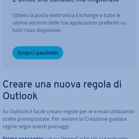
Ottieni la posta elet­tro­ni­ca Exchange e tutte le
ultime versioni delle tue ap­pli­ca­zio­ni preferite su
tutti i tuoi di­spo­si­ti­vi.
Scopri i pacchetti
Creare una nuova regola di
Outlook
Su Outlook è facile creare regole per le e-mail uti­liz­zan­do
scelte pre­im­po­sta­te. Per avviare la Creazione guidata
regole segui questi passaggi.
Primo passaggio:
vai su “Home” e fai clic sul pulsante