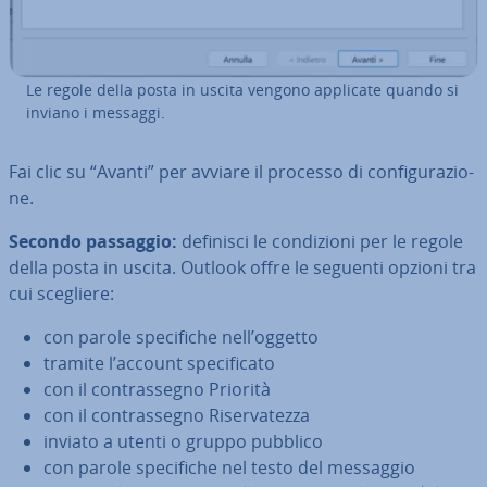
Le regole della posta in uscita vengono applicate quando si
inviano i messaggi.
Fai clic su “Avanti” per avviare il processo di con­fi­gu­ra­zio­
ne.
Secondo passaggio:
definisci le con­di­zio­ni per le regole
della posta in uscita. Outlook offre le seguenti opzioni tra
cui scegliere:
con parole spe­ci­fi­che nell’oggetto
tramite l’account spe­ci­fi­ca­to
con il con­tras­se­gno Priorità
con il con­tras­se­gno Ri­ser­va­tez­za
inviato a utenti o gruppo pubblico
con parole spe­ci­fi­che nel testo del messaggio