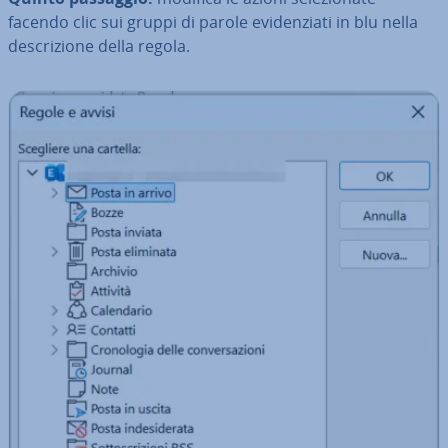
facendo clic sui gruppi di parole evi­den­zia­ti in blu nella
de­scri­zio­ne della regola.