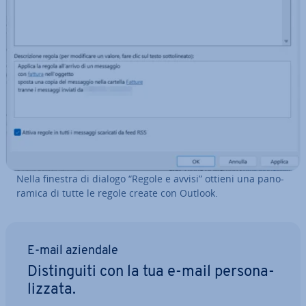
Nella finestra di dialogo “Regole e avvisi” ottieni una pa­no­
ra­mi­ca di tutte le regole create con Outlook.
E-mail aziendale
Di­stin­gui­ti con la tua e-mail per­so­na­
liz­za­ta.