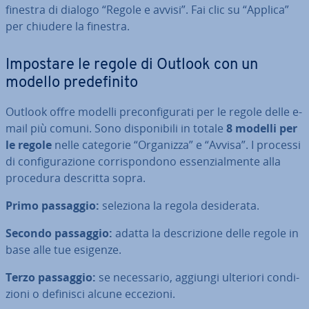
finestra di dialogo “Regole e avvisi”. Fai clic su “Applica”
per chiudere la finestra.
Impostare le regole di Outlook con un
modello pre­de­fi­ni­to
Outlook offre modelli pre­con­fi­gu­ra­ti per le regole delle e-
mail più comuni. Sono di­spo­ni­bi­li in totale
8 modelli per
le regole
nelle categorie “Organizza” e “Avvisa”. I processi
di con­fi­gu­ra­zio­ne cor­ri­spon­do­no es­sen­zial­men­te alla
procedura descritta sopra.
Primo passaggio:
seleziona la regola de­si­de­ra­ta.
Secondo passaggio:
adatta la de­scri­zio­ne delle regole in
base alle tue esigenze.
Terzo passaggio:
se ne­ces­sa­rio, aggiungi ulteriori con­di­
zio­ni o definisci alcune eccezioni.