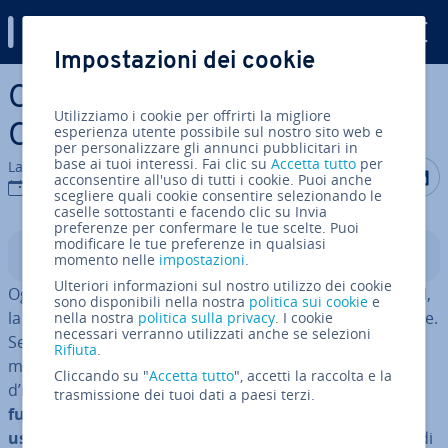
Digital Guide
Impostazioni dei cookie
Vai al contenuto prin­ci­pa­le
Come creare una regola di
Utilizziamo i cookie per offrirti la migliore
Outlook: istru­zio­ni
esperienza utente possibile sul nostro sito web e
per personalizzare gli annunci pubblicitari in
base ai tuoi interessi. Fai clic su
Accetta tutto
per
La redazione di IONOS
Condividi 
Condiv
C
acconsentire all'uso di tutti i cookie. Puoi anche
29 ago 2019
scegliere quali cookie consentire selezionando le
caselle sottostanti e facendo clic su Invia
preferenze per confermare le tue scelte. Puoi
modificare le tue preferenze in qualsiasi
Indice
momento nelle
impostazioni
.
Ulteriori informazioni sul nostro utilizzo dei cookie
Ogni giorno vengono inviate più di 280 miliardi di e-mail,
sono disponibili nella nostra
politica sui cookie
e
la maggior parte delle quali in un contesto pro­fes­sio­na­le.
nella nostra
politica sulla privacy
. I cookie
necessari verranno utilizzati anche se selezioni
Se nella tua casella di posta di Outlook si ac­cu­mu­la­no
Rifiuta
.
messaggi su messaggi che ti fanno perdere la visione
Cliccando su "
Accetta tutto
", accetti la raccolta e la
d’insieme, puoi impostare de­ter­mi­na­te regole. Questa
trasmissione dei tuoi dati a paesi terzi.
funzione au­to­ma­ti­ca per i messaggi in entrata e in
uscita
ti permette di riportare ordine nella tua casella di