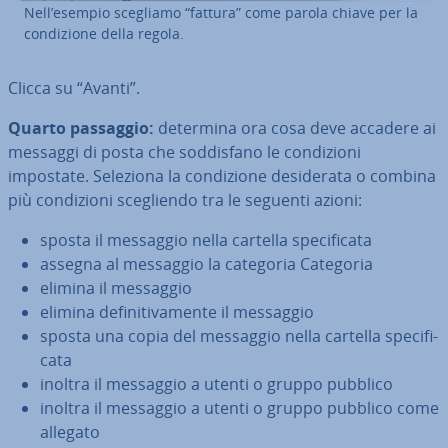
Nell’esempio scegliamo “fattura” come parola chiave per la
con­di­zio­ne della regola.
Clicca su “Avanti”.
Quarto passaggio:
determina ora cosa deve accadere ai
messaggi di posta che sod­di­sfa­no le con­di­zio­ni
impostate. Seleziona la con­di­zio­ne de­si­de­ra­ta o combina
più con­di­zio­ni sce­glien­do tra le seguenti azioni:
sposta il messaggio nella cartella spe­ci­fi­ca­ta
assegna al messaggio la categoria Categoria
elimina il messaggio
elimina de­fi­ni­ti­va­men­te il messaggio
sposta una copia del messaggio nella cartella spe­ci­fi­
ca­ta
inoltra il messaggio a utenti o gruppo pubblico
inoltra il messaggio a utenti o gruppo pubblico come
allegato