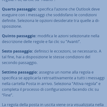
Quarto passaggio:
specifica l’azione che Outlook deve
eseguire con i messaggi che sod­di­sfa­no le con­di­zio­ni
definite. Seleziona le opzioni de­si­de­ra­te tra quelle a di­
spo­si­zio­ne.
Quinto passaggio:
modifica le azioni se­le­zio­na­te nella
de­scri­zio­ne delle regole e fai clic su “Avanti”.
Sesto passaggio:
definisci le eccezioni, se ne­ces­sa­rio. A
tal fine, hai a di­spo­si­zio­ne le stesse con­di­zio­ni del
secondo passaggio.
Settimo passaggio:
assegna un nome alla regola e
specifica se ap­pli­car­la re­troat­ti­va­men­te a tutti i messaggi
nella cartella Posta in arrivo. Seleziona “Attiva regola” e
completa il processo di con­fi­gu­ra­zio­ne facendo clic su
“Fine”.
La regola della posta in uscita viene ora vi­sua­liz­za­ta nella