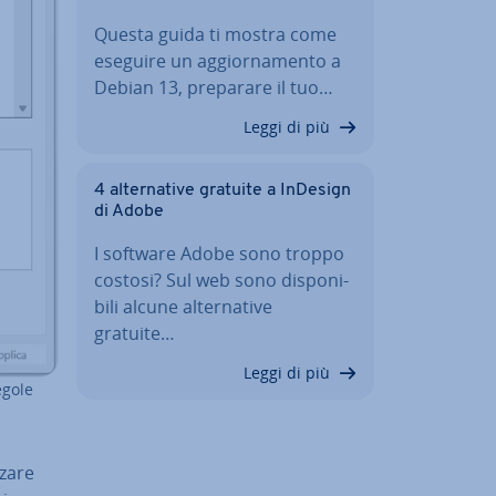
Questa guida ti mostra come
eseguire un ag­gior­na­men­to a
Debian 13, preparare il tuo…
Leggi di più
4 al­ter­na­ti­ve gratuite a InDesign
di Adobe
I software Adobe sono troppo
costosi? Sul web sono di­spo­ni­
bi­li alcune al­ter­na­ti­ve
gratuite…
Leggi di più
egole
za­re