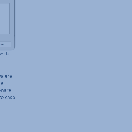
per la
 valere
le
­na­re
sto caso