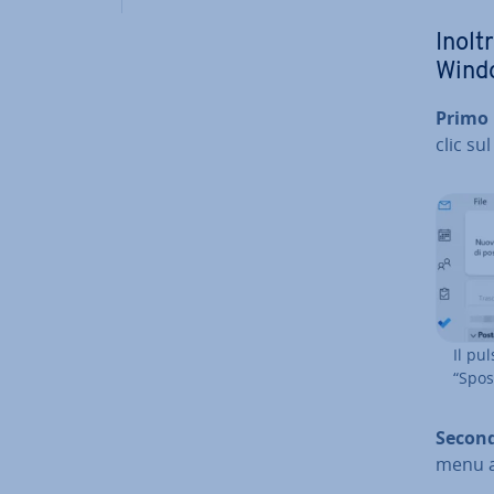
Inoltr
Wind
Primo 
clic su
Il pu
“Spos
Second
menu a