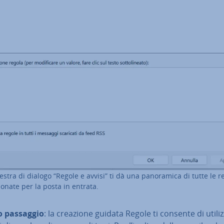
estra di dialogo “Regole e avvisi” ti dà una pa­no­ra­mi­ca di tutte le r
zio­na­te per la posta in entrata.
 passaggio
: la creazione guidata Regole ti consente di uti­liz­