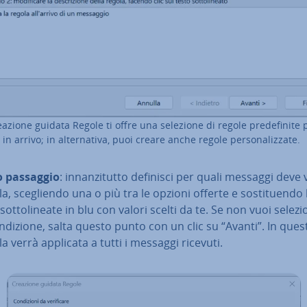
eazione guidata Regole ti offre una selezione di regole pre­de­fi­ni­te 
in arrivo; in al­ter­na­ti­va, puoi creare anche regole per­so­na­liz­za­te.
 passaggio
: in­nan­zi­tut­to definisci per quali messaggi deve
la, sce­glien­do una o più tra le opzioni offerte e so­sti­tuen­do 
ot­to­li­nea­te in blu con valori scelti da te. Se non vuoi se­le­zio
­di­zio­ne, salta questo punto con un clic su “Avanti”. In que
la verrà applicata a tutti i messaggi ricevuti.