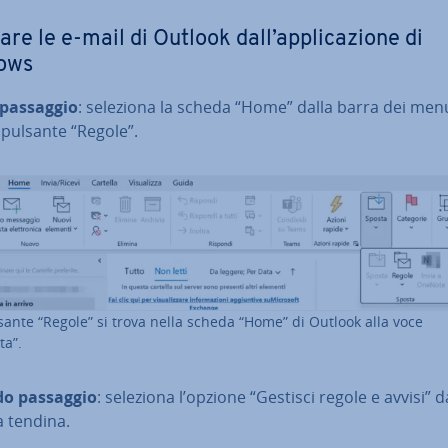
are le e-mail di Outlook dall’ap­pli­ca­zio­ne di
ows
passaggio
: seleziona la scheda “Home” dalla barra dei menu
l pulsante “Regole”.
lsante “Regole” si trova nella scheda “Home” di Outlook alla voce
ta”.
o passaggio
: seleziona l’opzione “Gestisci regole e avvisi” d
 tendina.