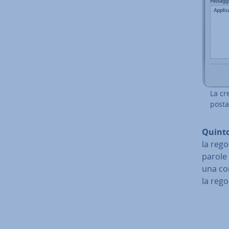
La cr
posta 
Quinto
la rego
parole s
una con
la rego