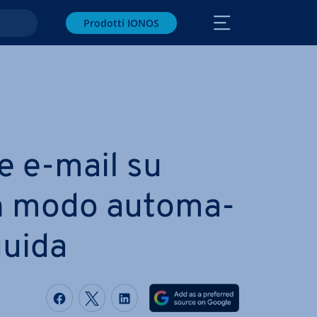
Prodotti IONOS
le e-mail su
n modo au­to­ma­
guida
Condividi via Facebook
Condividi via Twitter
Condividi via LinkedIN