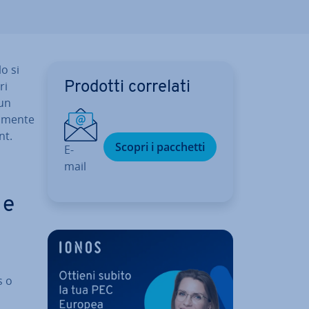
o si
ri
Prodotti correlati
 un
a­men­te
nt.
Scopri i pacchetti
E-
mail
 e
a
s o