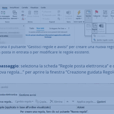
iona il pulsante “Gestisci regole e avvisi” per creare una nuova reg
 posta in entrata o per mo­di­fi­ca­re le regole esistenti.
passaggio
: seleziona la scheda “Regole posta elet­tro­ni­ca” e 
va regola…” per aprire la finestra “Creazione guidata Regol