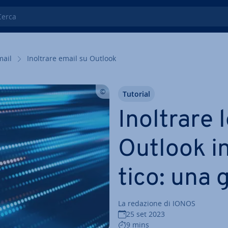
ca
mail
Inoltrare email su Outlook
Tutorial
Inoltrare 
Outlook i
ti­co: una 
La redazione di IONOS
25 set 2023
9 mins