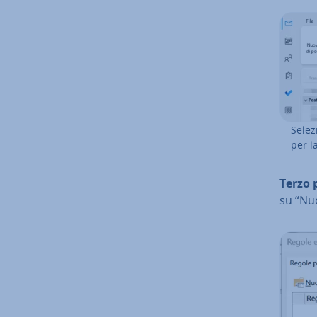
Selez
per la
Terzo 
su “Nuo