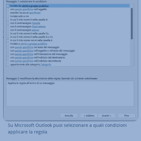
Su Microsoft Outlook puoi se­le­zio­na­re a quali con­di­zio­ni
applicare la regola.