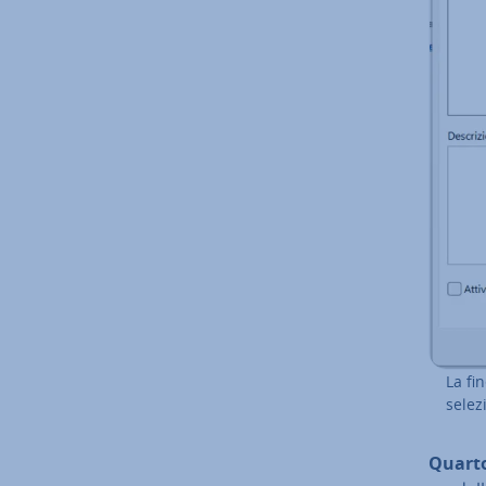
La fin
se­le­
Quarto