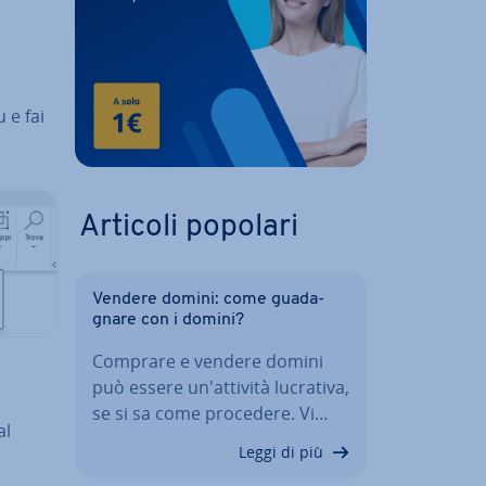
 e fai
Articoli popolari
Vendere domini: come gua­da­
gna­re con i domini?
Comprare e vendere domini
può essere un'at­ti­vi­tà lucrativa,
se si sa come procedere. Vi…
al
Leggi di più