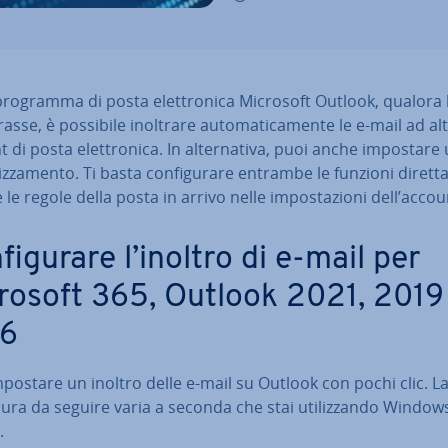
programma di posta elet­tro­ni­ca Microsoft Outlook, qualora l
­ras­se, è possibile inoltrare au­to­ma­ti­ca­men­te le e-mail ad alt
 di posta elet­tro­ni­ca. In al­ter­na­ti­va, puoi anche impostare
riz­za­men­to. Ti basta con­fi­gu­ra­re entrambe le funzioni di­ret­t
 le regole della posta in arrivo nelle im­po­sta­zio­ni dell’accou
fi­gu­ra­re l’inoltro di e-mail per
rosoft 365, Outlook 2021, 2019
16
postare un inoltro delle e-mail su Outlook con pochi clic. L
ra da seguire varia a seconda che stai uti­liz­zan­do Window
.