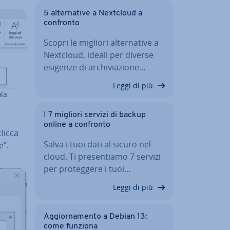
5 al­ter­na­ti­ve a Nextcloud a
confronto
Scopri le migliori al­ter­na­ti­ve a
Nextcloud, ideali per diverse
esigenze di ar­chi­via­zio­ne…
Leggi di più
ola
I 7 migliori servizi di backup
online a confronto
clicca
Salva i tuoi dati al sicuro nel
e”.
cloud. Ti pre­sen­tia­mo 7 servizi
per pro­teg­ge­re i tuoi…
Leggi di più
Ag­gior­na­men­to a Debian 13:
come funziona