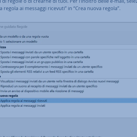
 di regole o di crearne di tuoi. Per l’inoltro delle e-mail, sel
a regola ai messaggi ricevuti” in “Crea nuova regola”.