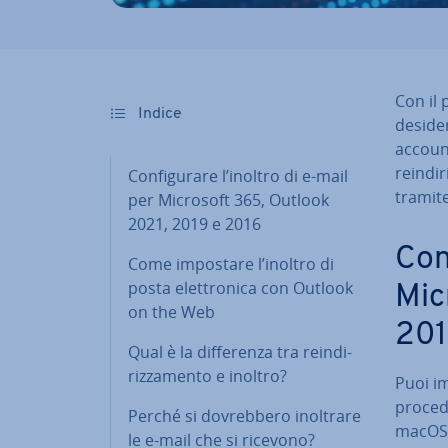
Con il 
Indice
de­si­de
account
rein­di­
Con­fi­gu­ra­re l’inoltro di e-mail
tramite
per Microsoft 365, Outlook
2021, 2019 e 2016
Con­
Come impostare l’inoltro di
posta elet­tro­ni­ca con Outlook
Mic
on the Web
20
Qual è la dif­fe­ren­za tra rein­di­
riz­za­men­to e inoltro?
Puoi im
procedu
Perché si do­vreb­be­ro inoltrare
macOS
le e-mail che si ricevono?