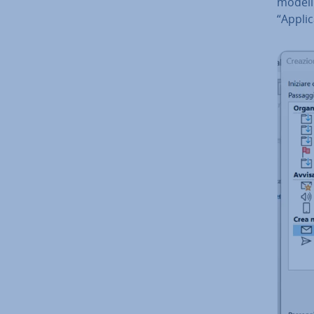
modelli
“Applic