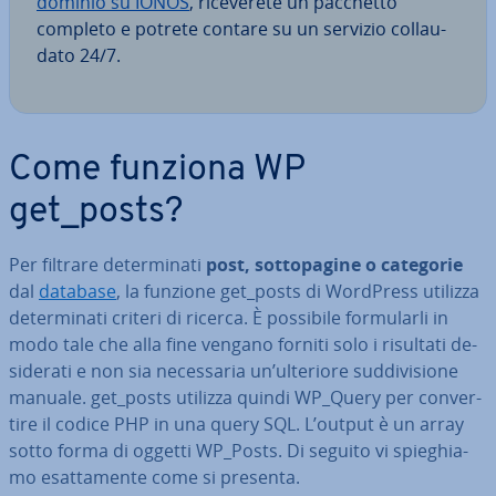
dominio su IONOS
, ri­ce­ve­re­te un pacchetto
completo e potrete contare su un servizio col­lau­
da­to 24/7.
Come funziona WP
get_posts?
Per filtrare de­ter­mi­na­ti
post, sot­to­pa­gi­ne o categorie
dal
database
, la funzione get_posts di WordPress utilizza
de­ter­mi­na­ti criteri di ricerca. È possibile for­mu­lar­li in
modo tale che alla fine vengano forniti solo i risultati de­
si­de­ra­ti e non sia ne­ces­sa­ria un’ulteriore sud­di­vi­sio­ne
manuale. get_posts utilizza quindi WP_Query per con­ver­
ti­re il codice PHP in una query SQL. L’output è un array
sotto forma di oggetti WP_Posts. Di seguito vi spie­ghia­
mo esat­ta­men­te come si presenta.