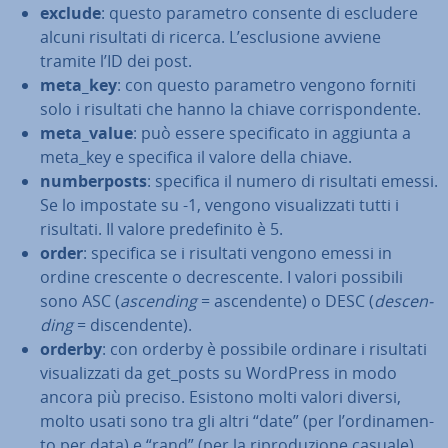
exclude
: questo parametro consente di escludere
alcuni risultati di ricerca. L’esclu­sio­ne avviene
tramite l’ID dei post.
meta_key
: con questo parametro vengono forniti
solo i risultati che hanno la chiave cor­ri­spon­den­te.
meta_value
: può essere spe­ci­fi­ca­to in aggiunta a
meta_key e specifica il valore della chiave.
num­ber­posts
: specifica il numero di risultati emessi.
Se lo impostate su -1, vengono vi­sua­liz­za­ti tutti i
risultati. Il valore pre­de­fi­ni­to è 5.
order
: specifica se i risultati vengono emessi in
ordine crescente o de­cre­scen­te. I valori possibili
sono ASC (
ascending
= ascen­den­te) o DESC (
de­scen­
ding
= di­scen­den­te).
orderby
: con orderby è possibile ordinare i risultati
vi­sua­liz­za­ti da get_posts su WordPress in modo
ancora più preciso. Esistono molti valori diversi,
molto usati sono tra gli altri “date” (per l’or­di­na­men­
to per data) e “rand” (per la ri­pro­du­zio­ne casuale).