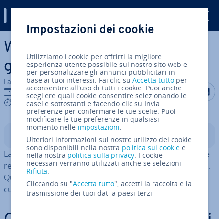
Digital Guide
Impostazioni dei cookie
Vai al contenuto prin­ci­pa­le
WordPress: la funzione
Utilizziamo i cookie per offrirti la migliore
get_posts e i suoi vantaggi
esperienza utente possibile sul nostro sito web e
per personalizzare gli annunci pubblicitari in
base ai tuoi interessi. Fai clic su
Accetta tutto
per
La redazione di IONOS
acconsentire all'uso di tutti i cookie. Puoi anche
Condividi 
Condiv
C
07 set 2023
scegliere quali cookie consentire selezionando le
5 mins
caselle sottostanti e facendo clic su Invia
preferenze per confermare le tue scelte. Puoi
modificare le tue preferenze in qualsiasi
momento nelle
impostazioni
.
Indice
Ulteriori informazioni sul nostro utilizzo dei cookie
sono disponibili nella nostra
politica sui cookie
e
La funzione get_posts cerca nel vostro sito WordPress e
nella nostra
politica sulla privacy
. I cookie
necessari verranno utilizzati anche se selezioni
re­sti­tui­sce i post che cor­ri­spon­do­no ai criteri spe­ci­fi­ca­ti.
Rifiuta
.
Questo vi aiuta a tenere traccia dei vostri contenuti e a
Cliccando su "
Accetta tutto
", accetti la raccolta e la
curare meglio gli articoli.
trasmissione dei tuoi dati a paesi terzi.