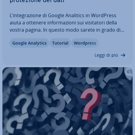
pro­te­zio­ne dei dati
L’in­te­gra­zio­ne di Google Analitics in WordPress
aiuta a ottenere in­for­ma­zio­ni sui vi­si­ta­to­ri della
vostra pagina. In questo modo sarete in grado di
valutare meglio il vostro pubblico e stabilire così le
Google Analytics
Tutorial
Wordpress
misure di marketing più adatte. Vi mostriamo
come integrare Google Analytics…
Leggi di più