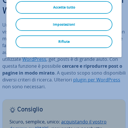
Cos’è la funzione get_posts di
Accetta tutto
WordPress?
Una volta che il vostro sito web è attivo e fun­zio­nan­te, i
impostazioni
vi­si­ta­to­ri accedono ai contenuti già presenti mentre man
mano ne ag­giun­ge­te di altri, così gran parte del lavoro è
Rifiuta
fatto. Tuttavia, più gli articoli, i post o le sot­to­pa­gi­ne
aumentano, più com­pli­ca­to diventa tenerne traccia. Se
uti­liz­za­te
WordPress
, get_posts è di grande aiuto. Con
questa funzione è possibile
cercare e ri­pro­dur­re post o
pagine in modo mirato
. A questo scopo sono di­spo­ni­bi­li
diversi criteri di ricerca. Ulteriori
plugin per WordPress
non sono necessari.
Consiglio
Sicuro, semplice, unico:
ac­qui­stan­do il vostro