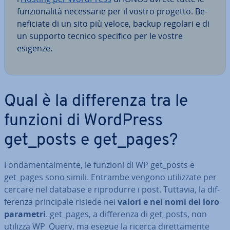
fun­zio­na­li­tà ne­ces­sa­rie per il vostro progetto. Be­
ne­fi­cia­te di un sito più veloce, backup regolari e di
un supporto tecnico specifico per le vostre
esigenze.
Qual è la dif­fe­ren­za tra le
funzioni di WordPress
get_posts e get_pages?
Fon­da­men­tal­men­te, le funzioni di WP get_posts e
get_pages sono simili. Entrambe vengono uti­liz­za­te per
cercare nel database e ri­pro­dur­re i post. Tuttavia, la dif­
fe­ren­za prin­ci­pa­le risiede nei
valori e nei nomi dei loro
parametri
. get_pages, a dif­fe­ren­za di get_posts, non
utilizza WP_Query, ma esegue la ricerca di­ret­ta­men­te