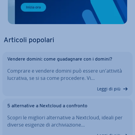
Articoli popolari
Vendere domini: come gua­da­gna­re con i domini?
Comprare e vendere domini può essere un'at­ti­vi­tà
lucrativa, se si sa come procedere. Vi…
Leggi di più
5 al­ter­na­ti­ve a Nextcloud a confronto
Scopri le migliori al­ter­na­ti­ve a Nextcloud, ideali per
diverse esigenze di ar­chi­via­zio­ne…