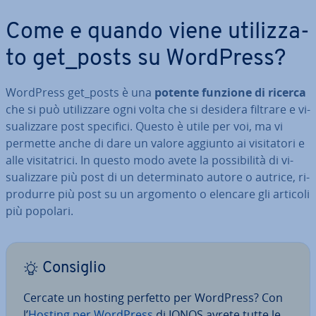
Come e quando viene uti­liz­za­
to get_posts su WordPress?
WordPress get_posts è una
potente funzione di ricerca
che si può uti­liz­za­re ogni volta che si desidera filtrare e vi­
sua­liz­za­re post specifici. Questo è utile per voi, ma vi
permette anche di dare un valore aggiunto ai vi­si­ta­to­ri e
alle vi­si­ta­tri­ci. In questo modo avete la pos­si­bi­li­tà di vi­
sua­liz­za­re più post di un de­ter­mi­na­to autore o autrice, ri­
pro­dur­re più post su un argomento o elencare gli articoli
più popolari.
Consiglio
Cercate un hosting perfetto per WordPress? Con
l’
Hosting per WordPress
di IONOS avrete tutte le