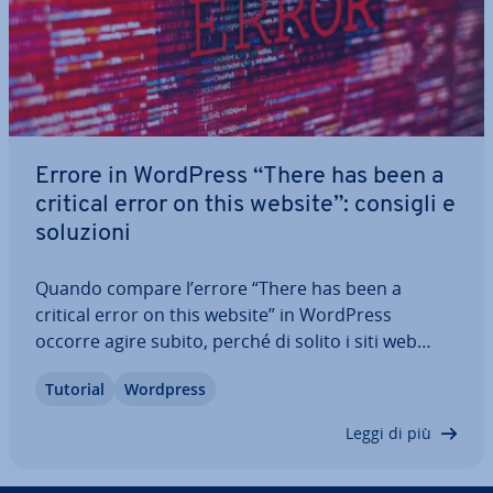
Errore in WordPress “There has been a
critical error on this website”: consigli e
soluzioni
Quando compare l’errore “There has been a
critical error on this website” in WordPress
occorre agire subito, perché di solito i siti web
restano com­ple­ta­men­te bloccati finché l’errore
Tutorial
Wordpress
non viene risolto. Le cause che provocano un
blocco totale di WordPress possono anche
Leggi di più
essere…