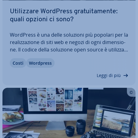
Uti­liz­za­re WordPress gra­tui­ta­men­te:
quali opzioni ci sono?
WordPress è una delle soluzioni più popolari per la
rea­liz­za­zio­ne di siti web e negozi di ogni di­men­sio­
ne. Il codice della soluzione open source è uti­liz­za­
bi­le gra­tui­ta­men­te e anche come editor per i siti
Costi
Wordpress
WordPress è gratuito, sebbene con rigide re­stri­
zio­ni. Scopri quali sono…
Leggi di più