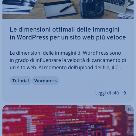
Le di­men­sio­ni ottimali delle immagini
in WordPress per un sito web più veloce
Le di­men­sio­ni delle immagini di WordPress sono
in grado di in­fluen­za­re la velocità di ca­ri­ca­men­to di
un sito web. Al momento dell’upload dei file, il CMS
crea au­to­ma­ti­ca­men­te più versioni con di­men­sio­ni
Tutorial
Wordpress
diverse. Queste possono essere definite in
anticipo at­tra­ver­so le…
Leggi di più