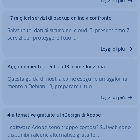
Leggi di più
I 7 migliori servizi di backup online a confronto
Salva i tuoi dati al sicuro nel cloud. Ti pre­sen­tia­mo 7
servizi per pro­teg­ge­re i tuoi…
Leggi di più
Ag­gior­na­men­to a Debian 13: come funziona
Questa guida ti mostra come eseguire un ag­gior­na­
men­to a Debian 13, preparare il tuo…
Leggi di più
4 al­ter­na­ti­ve gratuite a InDesign di Adobe
I software Adobe sono troppo costosi? Sul web sono
di­spo­ni­bi­li alcune al­ter­na­ti­ve gratuite…