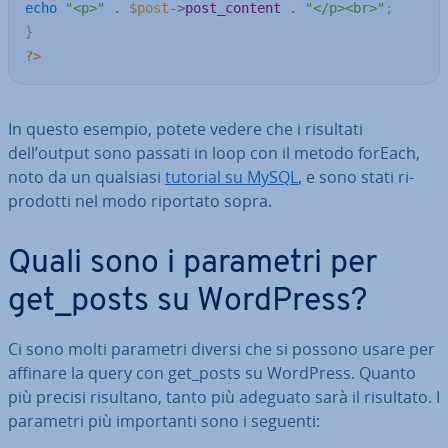
echo
"<p>"
.
$post
->
post_content
.
"</p><br>"
;
}
?>
In questo esempio, potete vedere che i risultati
dell’output sono passati in loop con il metodo forEach,
noto da un qualsiasi
tutorial su MySQL
, e sono stati ri­
pro­dot­ti nel modo riportato sopra.
Quali sono i parametri per
get_posts su WordPress?
Ci sono molti parametri diversi che si possono usare per
affinare la query con get_posts su WordPress. Quanto
più precisi risultano, tanto più adeguato sarà il risultato. I
parametri più im­por­tan­ti sono i seguenti: