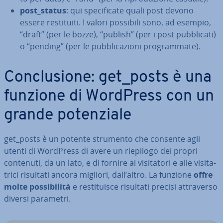
post_status
: qui spe­ci­fi­ca­te quali post devono
essere re­sti­tui­ti. I valori possibili sono, ad esempio,
“draft” (per le bozze), “publish” (per i post pub­bli­ca­ti)
o “pending” (per le pub­bli­ca­zio­ni pro­gram­ma­te).
Con­clu­sio­ne: get_posts è una
funzione di WordPress con un
grande po­ten­zia­le
get_posts è un potente strumento che consente agli
utenti di WordPress di avere un riepilogo dei propri
contenuti, da un lato, e di fornire ai vi­si­ta­to­ri e alle vi­si­ta­
tri­ci risultati ancora migliori, dall’altro. La funzione
offre
molte pos­si­bi­li­tà
e re­sti­tui­sce risultati precisi at­tra­ver­so
diversi parametri.