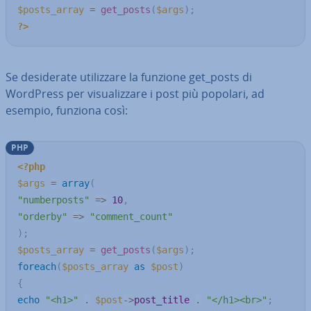
$posts_array
=
get_posts
(
$args
)
;
?>
Se de­si­de­ra­te uti­liz­za­re la funzione get_posts di
WordPress per vi­sua­liz­za­re i post più popolari, ad
esempio, funziona così:
PHP
<?php
$args
=
array
(
"numberposts"
=>
10
,
"orderby"
=>
"comment_count"
)
;
$posts_array
=
get_posts
(
$args
)
;
foreach
(
$posts_array
as
$post
)
{
echo
"<h1>"
.
$post
->
post_title
.
"</h1><br>"
;