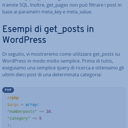
tramite SQL. Inoltre, get_pages non può filtrare i post in
base ai parametri meta_key e meta_value.
Esempi di get_posts in
WordPress
Di seguito, vi mo­stre­re­mo come uti­liz­za­re get_posts su
WordPress in modo molto semplice. Prima di tutto,
eseguiamo una semplice query di ricerca e otteniamo gli
ultimi dieci post di una de­ter­mi­na­ta categoria:
PHP
<?php
$args
=
array
(
"numberposts"
=>
10
,
"category"
=>
5
)
;