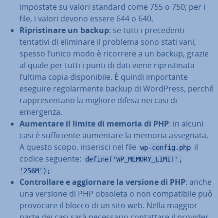
impostate su valori standard come 755 o 750; per i
file, i valori devono essere 644 o 640.
Ri­pri­sti­na­re un backup
: se tutti i pre­ce­den­ti
tentativi di eliminare il problema sono stati vani,
spesso l’unico modo è ricorrere a un backup, grazie
al quale per tutti i punti di dati viene ri­pri­sti­na­ta
l’ultima copia di­spo­ni­bi­le. È quindi im­por­tan­te
eseguire re­go­lar­men­te backup di WordPress, perché
rap­pre­sen­ta­no la migliore difesa nei casi di
emergenza.
Aumentare il limite di memoria di PHP
: in alcuni
casi è suf­fi­cien­te aumentare la memoria assegnata.
A questo scopo, inserisci nel file
il
wp-config.php
codice seguente:
define('WP_MEMORY_LIMIT',
'256M');
Con­trol­la­re e ag­gior­na­re la versione di PHP
: anche
una versione di PHP obsoleta o non com­pa­ti­bi­le può
provocare il blocco di un sito web. Nella maggior
parte dei casi sarà ne­ces­sa­rio con­tat­ta­re il provider