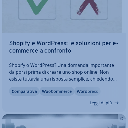
Shopify e WordPress: le soluzioni per e-
commerce a confronto
Shopify o WordPress? Una domanda im­por­tan­te
da porsi prima di creare uno shop online. Non
esiste tuttavia una risposta semplice, chie­den­do­si
quale dei sistemi sia migliore. È ne­ces­sa­rio, del
Com­pa­ra­ti­va
Woo­Com­mer­ce
Wordpress
resto, con­si­de­ra­re il progetto dapprima in un
ambito definito: quali contenuti devono…
Leggi di più