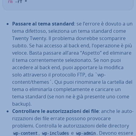
rm
 -rf *
Passare al tema standard
: se l’errore è dovuto a un
tema difettoso, seleziona un tema standard come
Twenty Twenty. Il problema dovrebbe scom­pa­ri­re
subito. Se hai accesso al back end, l’ope­ra­zio­ne è più
veloce. Basta passare all’area “Aspetto” ed eliminare
il tema cor­ren­te­men­te se­le­zio­na­to. Se non puoi
accedere al back end, puoi apportare la modifica
solo at­tra­ver­so il pro­to­col­lo FTP, da `wp-
content/themes´. Qui puoi ri­no­mi­na­re la cartella del
tema o eli­mi­nar­la com­ple­ta­men­te e caricare un
tema standard (se non ne è già presente uno come
backup).
Con­trol­la­re le au­to­riz­za­zio­ni dei file
: anche le au­to­
riz­za­zio­ni dei file errate possono provocare
problemi. Controlla le au­to­riz­za­zio­ni delle directory
,
e
. Devono essere
wp-content
wp-includes
wp-admin