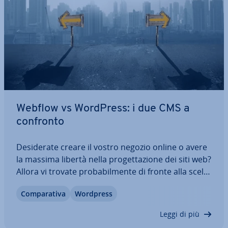
Webflow vs WordPress: i due CMS a
confronto
De­si­de­ra­te creare il vostro negozio online o avere
la massima libertà nella pro­get­ta­zio­ne dei siti web?
Allora vi trovate pro­ba­bil­men­te di fronte alla scelta
tra Webflow e WordPress. Sebbene WordPress sia
Com­pa­ra­ti­va
Wordpress
uno dei CMS più noti e uti­liz­za­ti, il sistema gratuito
Webflow sta…
Leggi di più