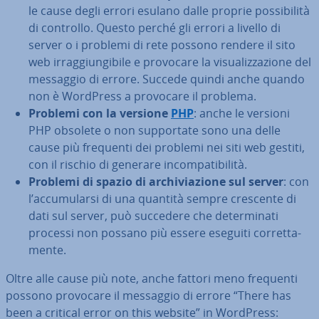
le cause degli errori esulano dalle proprie pos­si­bi­li­tà
di controllo. Questo perché gli errori a livello di
server o i problemi di rete possono rendere il sito
web ir­rag­giun­gi­bi­le e provocare la vi­sua­liz­za­zio­ne del
messaggio di errore. Succede quindi anche quando
non è WordPress a provocare il problema.
Problemi con la versione
PHP
: anche le versioni
PHP obsolete o non sup­por­ta­te sono una delle
cause più frequenti dei problemi nei siti web gestiti,
con il rischio di generare in­com­pa­ti­bi­li­tà.
Problemi di spazio di ar­chi­via­zio­ne sul server
: con
l’ac­cu­mu­lar­si di una quantità sempre crescente di
dati sul server, può succedere che de­ter­mi­na­ti
processi non possano più essere eseguiti cor­ret­ta­
men­te.
Oltre alle cause più note, anche fattori meno frequenti
possono provocare il messaggio di errore “There has
been a critical error on this website” in WordPress: