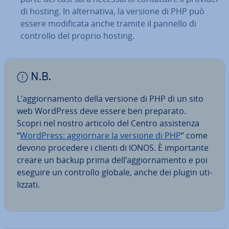
di hosting. In al­ter­na­ti­va, la versione di PHP può
essere mo­di­fi­ca­ta anche tramite il pannello di
controllo del proprio hosting.
N.B.
L’ag­gior­na­men­to della versione di PHP di un sito
web WordPress deve essere ben preparato.
Scopri nel nostro articolo del Centro as­si­sten­za
“
WordPress: ag­gior­na­re la versione di PHP
” come
devono procedere i clienti di IONOS. È im­por­tan­te
creare un backup prima dell’ag­gior­na­men­to e poi
eseguire un controllo globale, anche dei plugin uti­
liz­za­ti.