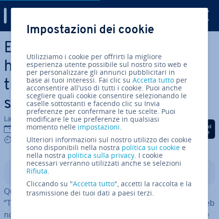
Digital Guide
Impostazioni dei cookie
Vai al contenuto prin­ci­pa­le
Errore in WordPress “There
Utilizziamo i cookie per offrirti la migliore
has been a critical error on
esperienza utente possibile sul nostro sito web e
per personalizzare gli annunci pubblicitari in
base ai tuoi interessi. Fai clic su
Accetta tutto
per
this website”: consigli e
acconsentire all'uso di tutti i cookie. Puoi anche
scegliere quali cookie consentire selezionando le
soluzioni
caselle sottostanti e facendo clic su Invia
preferenze per confermare le tue scelte. Puoi
La redazione di IONOS
modificare le tue preferenze in qualsiasi
Condividi via Facebook
Condividi via Twitter
Condividi via Li
momento nelle
impostazioni
.
25 mar 2025
6 mins
Ulteriori informazioni sul nostro utilizzo dei cookie
sono disponibili nella nostra
politica sui cookie
e
nella nostra
politica sulla privacy
. I cookie
necessari verranno utilizzati anche se selezioni
Rifiuta
.
Indice
Cliccando su "
Accetta tutto
", accetti la raccolta e la
Quando in WordPress compare il messaggio di errore
trasmissione dei tuoi dati a paesi terzi.
“There has been a critical error on this website”, i siti web
non fun­zio­na­no più. In questo articolo ti pre­sen­tia­mo le