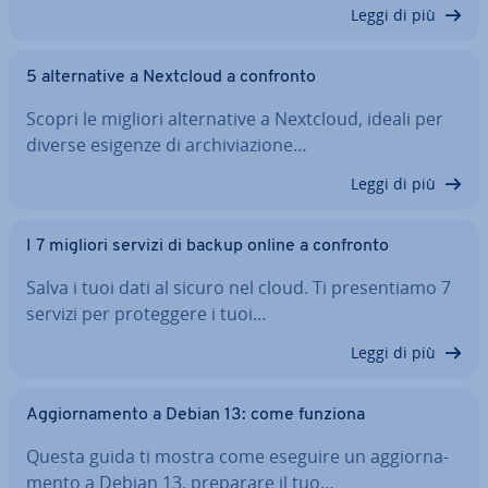
Leggi di più
5 al­ter­na­ti­ve a Nextcloud a confronto
Scopri le migliori al­ter­na­ti­ve a Nextcloud, ideali per
diverse esigenze di ar­chi­via­zio­ne…
Leggi di più
I 7 migliori servizi di backup online a confronto
Salva i tuoi dati al sicuro nel cloud. Ti pre­sen­tia­mo 7
servizi per pro­teg­ge­re i tuoi…
Leggi di più
Ag­gior­na­men­to a Debian 13: come funziona
Questa guida ti mostra come eseguire un ag­gior­na­
men­to a Debian 13, preparare il tuo…