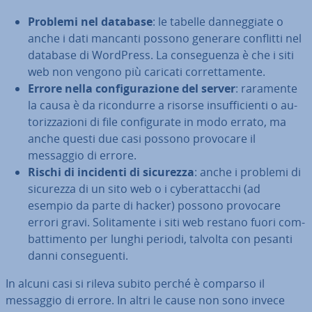
Problemi nel database
: le tabelle dan­neg­gia­te o
anche i dati mancanti possono generare conflitti nel
database di WordPress. La con­se­guen­za è che i siti
web non vengono più caricati cor­ret­ta­men­te.
Errore nella con­fi­gu­ra­zio­ne del server
: raramente
la causa è da ri­con­dur­re a risorse in­suf­fi­cien­ti o au­
to­riz­za­zio­ni di file con­fi­gu­ra­te in modo errato, ma
anche questi due casi possono provocare il
messaggio di errore.
Rischi di incidenti di sicurezza
: anche i problemi di
sicurezza di un sito web o i cy­be­rat­tac­chi (ad
esempio da parte di hacker) possono provocare
errori gravi. So­li­ta­men­te i siti web restano fuori com­
bat­ti­men­to per lunghi periodi, talvolta con pesanti
danni con­se­guen­ti.
In alcuni casi si rileva subito perché è comparso il
messaggio di errore. In altri le cause non sono invece