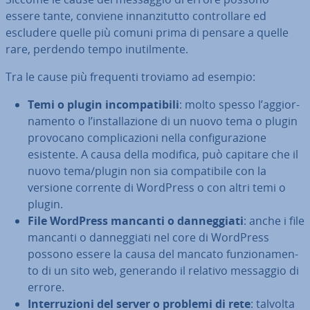
essere tante, conviene in­nan­zi­tut­to con­trol­la­re ed
escludere quelle più comuni prima di pensare a quelle
rare, perdendo tempo inu­til­men­te.
Tra le cause più frequenti troviamo ad esempio:
Temi o plugin in­com­pa­ti­bi­li
: molto spesso l’ag­gior­
na­men­to o l’in­stal­la­zio­ne di un nuovo tema o plugin
provocano com­pli­ca­zio­ni nella con­fi­gu­ra­zio­ne
esistente. A causa della modifica, può capitare che il
nuovo tema/plugin non sia com­pa­ti­bi­le con la
versione corrente di WordPress o con altri temi o
plugin.
File WordPress mancanti o dan­neg­gia­ti
: anche i file
mancanti o dan­neg­gia­ti nel core di WordPress
possono essere la causa del mancato fun­zio­na­men­
to di un sito web, generando il relativo messaggio di
errore.
In­ter­ru­zio­ni del server o problemi di rete
: talvolta