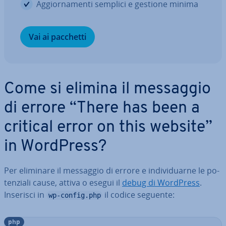
Ag­gior­na­men­ti semplici e gestione minima
Vai ai pacchetti
Come si elimina il messaggio
di errore “There has been a
critical error on this website”
in WordPress?
Per eliminare il messaggio di errore e in­di­vi­duar­ne le po­
ten­zia­li cause, attiva o esegui il
debug di WordPress
.
Inserisci in
il codice seguente:
wp-config.php
php