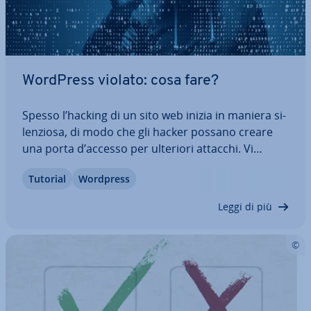
WordPress violato: cosa fare?
Spesso l’hacking di un sito web inizia in maniera si­
len­zio­sa, di modo che gli hacker possano creare
una porta d’accesso per ulteriori attacchi. Vi
mostriamo come ri­co­no­sce­re se il vostro sito
Tutorial
Wordpress
WordPress è stato violato e quali misure vi aiu­te­
ran­no a eliminare il problema. Leggete…
Leggi di più