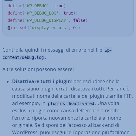
define
(
'WP_DEBUG'
,
true
)
;
define
(
'WP_DEBUG_LOG'
,
true
)
;
define
(
'WP_DEBUG_DISPLAY'
,
false
)
;
@
ini_set
(
'display_errors'
,
0
)
;
Controlla quindi i messaggi di errore nel file
wp-
.
content/debug.log
Altre soluzioni possono essere:
Di­sat­ti­va­re tutti i plugin
: per escludere che la
causa siano plugin errati, di­sat­ti­va­li tutti. Per far ciò,
modifica il nome della cartella dei plugin tramite FTP,
ad esempio, in
. Una volta
plugins_deactivated
esclusi i plugin come causa dell’errore o risolto
l’errore, riporta nuo­va­men­te la cartella al nome
originale. Se disponi dell’accesso al back end di
WordPress, puoi eseguire l’ope­ra­zio­ne più fa­cil­men­