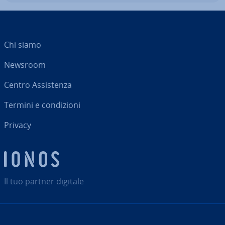
Chi siamo
Newsroom
Centro As­si­sten­za
Termini e con­di­zio­ni
Privacy
Il tuo partner digitale