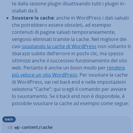
te dalla sezione plugin di­sat­ti­van­do tutti i plugin in­
stal­la­ti da lì.
Svuotare la cache
: anche in WordPress i dati salvati
che po­treb­be­ro essere obsoleti, ad esempio
contenuti di pagine salvati tem­po­ra­nea­men­te,
vengono eliminati tramite la cache. Nel migliore dei
casi
svuotando la cache di WordPress
non soltanto ti
sbarazzi subito dell’errore in pochi clic, ma spesso
ottimizzi anche il suc­ces­si­vo fun­zio­na­men­to del sito
web. Pertanto è anche un buon modo per
rendere
più veloce un sito WordPress
. Per svuotare la cache
di WordPress, vai nel back end e nelle im­po­sta­zio­ni
seleziona “Cache”; qui scegli il comando per avviare
lo svuo­ta­men­to. Se il back end non è di­spo­ni­bi­le, è
possibile svuotare la cache ad esempio come segue:
bash
cd