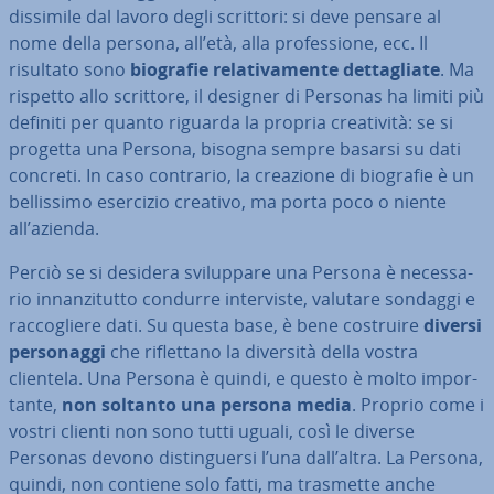
dissimile dal lavoro degli scrittori: si deve pensare al
nome della persona, all’età, alla pro­fes­sio­ne, ecc. Il
risultato sono
biografie re­la­ti­va­men­te det­ta­glia­te
. Ma
rispetto allo scrittore, il designer di Personas ha limiti più
definiti per quanto riguarda la propria crea­ti­vi­tà: se si
progetta una Persona, bisogna sempre basarsi su dati
concreti. In caso contrario, la creazione di biografie è un
bel­lis­si­mo esercizio creativo, ma porta poco o niente
all’azienda.
Perciò se si desidera svi­lup­pa­re una Persona è ne­ces­sa­
rio in­nan­zi­tut­to condurre in­ter­vi­ste, valutare sondaggi e
rac­co­glie­re dati. Su questa base, è bene costruire
diversi
per­so­nag­gi
che ri­flet­ta­no la diversità della vostra
clientela. Una Persona è quindi, e questo è molto im­por­
tan­te,
non soltanto una persona media
. Proprio come i
vostri clienti non sono tutti uguali, così le diverse
Personas devono di­stin­guer­si l’una dall’altra. La Persona,
quindi, non contiene solo fatti, ma trasmette anche