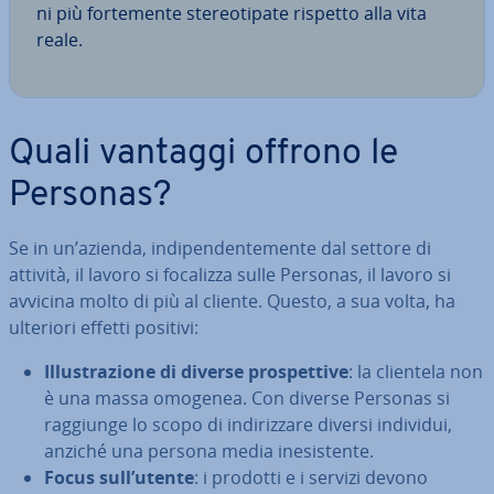
ni più for­te­men­te ste­reo­ti­pa­te rispetto alla vita
reale.
Quali vantaggi offrono le
Personas?
Se in un’azienda, in­di­pen­den­te­men­te dal settore di
attività, il lavoro si focalizza sulle Personas, il lavoro si
avvicina molto di più al cliente. Questo, a sua volta, ha
ulteriori effetti positivi:
Il­lu­stra­zio­ne di diverse pro­spet­ti­ve
: la clientela non
è una massa omogenea. Con diverse Personas si
raggiunge lo scopo di in­di­riz­za­re diversi individui,
anziché una persona media ine­si­sten­te.
Focus sull’utente
: i prodotti e i servizi devono