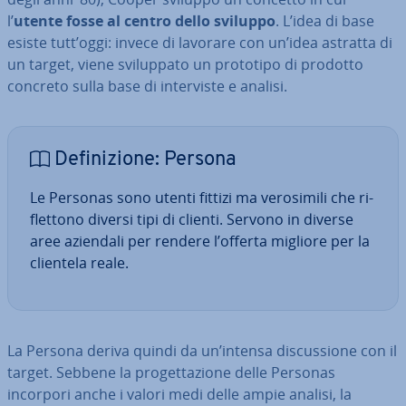
l’
utente fosse al centro dello sviluppo
. L’idea di base
esiste tutt’oggi: invece di lavorare con un’idea astratta di
un target, viene svi­lup­pa­to un prototipo di prodotto
concreto sulla base di in­ter­vi­ste e analisi.
De­fi­ni­zio­ne: Persona
Le Personas sono utenti fittizi ma ve­ro­si­mi­li che ri­
flet­to­no diversi tipi di clienti. Servono in diverse
aree aziendali per rendere l’offerta migliore per la
clientela reale.
La Persona deriva quindi da un’intensa di­scus­sio­ne con il
target. Sebbene la pro­get­ta­zio­ne delle Personas
incorpori anche i valori medi delle ampie analisi, la