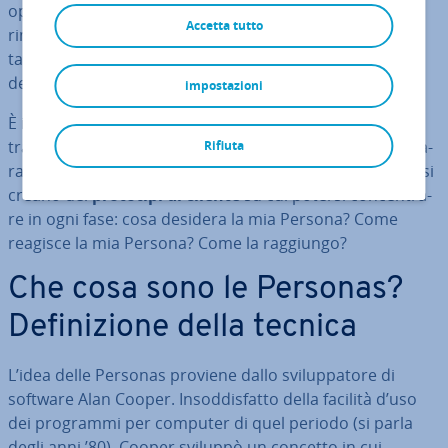
oppure può fare in modo che alla fine il prodotto
Accetta tutto
rimanga privo di profilo quanto la pre­sen­ta­zio­ne del
target o che nessuno riconosca veramente il beneficio
dell’offerta.
impostazioni
È in questo contesto che le Personas sono di aiuto: si
tratta di utenti fittizi del prodotto o del servizio, le cui ca­
Rifiuta
rat­te­ri­sti­che sono basate su dati reali. In questo modo si
creano dei
prototipi di cliente
su cui potersi con­cen­tra­
re in ogni fase: cosa desidera la mia Persona? Come
reagisce la mia Persona? Come la raggiungo?
Che cosa sono le Personas?
De­fi­ni­zio­ne della tecnica
L’idea delle Personas proviene dallo svi­lup­pa­to­re di
software Alan Cooper. In­sod­di­sfat­to della facilità d’uso
dei programmi per computer di quel periodo (si parla
degli anni ’80), Cooper sviluppò un concetto in cui