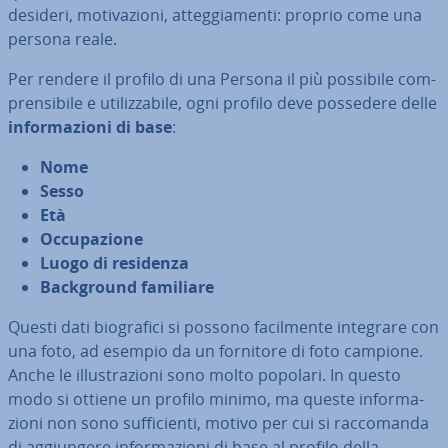
desideri, mo­ti­va­zio­ni, at­teg­gia­men­ti: proprio come una
persona reale.
Per rendere il profilo di una Persona il più possibile com­
pren­si­bi­le e uti­liz­za­bi­le, ogni profilo deve possedere delle
in­for­ma­zio­ni di base
:
Nome
Sesso
Età
Oc­cu­pa­zio­ne
Luogo di residenza
Back­ground familiare
Questi dati bio­gra­fi­ci si possono fa­cil­men­te integrare con
una foto, ad esempio da un fornitore di foto campione.
Anche le il­lu­stra­zio­ni sono molto popolari. In questo
modo si ottiene un profilo minimo, ma queste in­for­ma­
zio­ni non sono suf­fi­cien­ti, motivo per cui si rac­co­man­da
di ag­giun­ge­re in­for­ma­zio­ni di base al profilo della