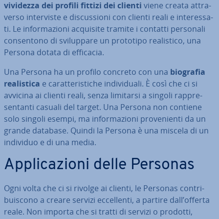
vividezza dei profili fittizi
dei clienti
viene creata at­tra­
ver­so in­ter­vi­ste e di­scus­sio­ni con clienti reali e in­te­res­sa­
ti. Le in­for­ma­zio­ni acquisite tramite i contatti personali
con­sen­to­no di svi­lup­pa­re un prototipo rea­li­sti­co, una
Persona dotata di efficacia.
Una Persona ha un profilo concreto con una
biografia
rea­li­sti­ca
e ca­rat­te­ri­sti­che in­di­vi­dua­li. È così che ci si
avvicina ai clienti reali, senza limitarsi a singoli rap­pre­
sen­tan­ti casuali del target. Una Persona non contiene
solo singoli esempi, ma in­for­ma­zio­ni pro­ve­nien­ti da un
grande database. Quindi la Persona è una miscela di un
individuo e di una media.
Ap­pli­ca­zio­ni delle Personas
Ogni volta che ci si rivolge ai clienti, le Personas con­tri­
bui­sco­no a creare servizi ec­cel­len­ti, a partire dall’offerta
reale. Non importa che si tratti di servizi o prodotti,