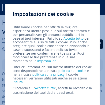
Digital Guide
Impostazioni dei cookie
Vai al contenuto prin­ci­pa­le
Personas: come lavorare più
Utilizziamo i cookie per offrirti la migliore
vicino al cliente
esperienza utente possibile sul nostro sito web e
per personalizzare gli annunci pubblicitari in
base ai tuoi interessi. Fai clic su
Accetta tutto
per
La redazione di IONOS
acconsentire all'uso di tutti i cookie. Puoi anche
Condividi via Facebook
Condividi via Twitter
Condividi via Li
02 ago 2019
scegliere quali cookie consentire selezionando le
9 mins
caselle sottostanti e facendo clic su Invia
preferenze per confermare le tue scelte. Puoi
modificare le tue preferenze in qualsiasi
momento nelle
impostazioni
.
Indice
Ulteriori informazioni sul nostro utilizzo dei cookie
sono disponibili nella nostra
politica sui cookie
e
Ogni azienda indirizza i propri servizi o prodotti a un po­
nella nostra
politica sulla privacy
. I cookie
necessari verranno utilizzati anche se selezioni
ten­zia­le cliente, che se alla fine avrà accettato il servizio
Rifiuta
.
sarà disposto a pagarlo. Tuttavia, troppi fornitori mirano
Cliccando su "
Accetta tutto
", accetti la raccolta e la
soltanto a un’
idea ap­pros­si­ma­ti­va del
target
, per­ce­pen­
trasmissione dei tuoi dati a paesi terzi.
do il cliente solo come parte di una massa sta­ti­sti­ca. Ciò
può portare a non rag­giun­ge­re in realtà nessuno;