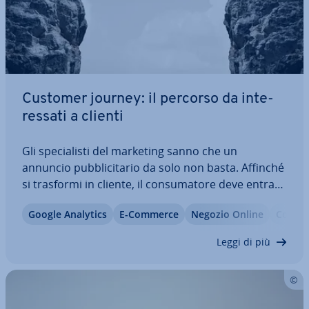
Customer journey: il percorso da in­te­
res­sa­ti a clienti
Gli spe­cia­li­sti del marketing sanno che un
annuncio pub­bli­ci­ta­rio da solo non basta. Affinché
si trasformi in cliente, il con­su­ma­to­re deve entrare
in contatto in diversi luoghi e momenti con un
Google Analytics
E-Commerce
Negozio Online
Conten
prodotto, un marchio o un’azienda. Questi tou­ch­
point vengono rilevati e valutati con…
Leggi di più