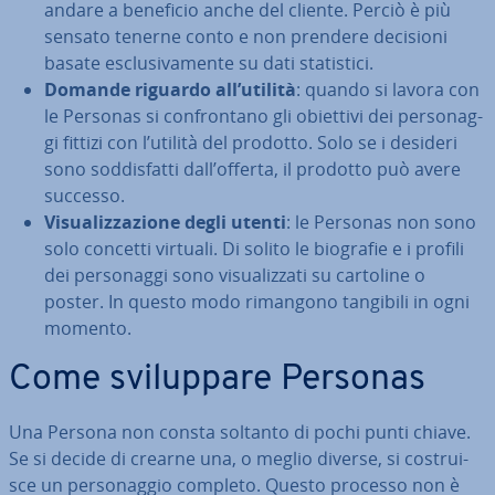
andare a beneficio anche del cliente. Perciò è più
sensato tenerne conto e non prendere decisioni
basate esclu­si­va­men­te su dati sta­ti­sti­ci.
Domande riguardo all’utilità
: quando si lavora con
le Personas si con­fron­ta­no gli obiettivi dei per­so­nag­
gi fittizi con l’utilità del prodotto. Solo se i desideri
sono sod­di­sfat­ti dall’offerta, il prodotto può avere
successo.
Vi­sua­liz­za­zio­ne degli utenti
: le Personas non sono
solo concetti virtuali. Di solito le biografie e i profili
dei per­so­nag­gi sono vi­sua­liz­za­ti su cartoline o
poster. In questo modo rimangono tangibili in ogni
momento.
Come svi­lup­pa­re Personas
Una Persona non consta soltanto di pochi punti chiave.
Se si decide di crearne una, o meglio diverse, si co­strui­
sce un per­so­nag­gio completo. Questo processo non è