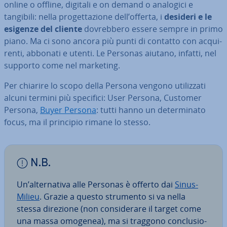
online o offline, digitali e on demand o analogici e
tangibili: nella pro­get­ta­zio­ne dell’offerta, i
desideri e le
esigenze del cliente
do­vreb­be­ro essere sempre in primo
piano. Ma ci sono ancora più punti di contatto con ac­qui­
ren­ti, abbonati e utenti. Le Personas aiutano, infatti, nel
supporto come nel marketing.
Per chiarire lo scopo della Persona vengono uti­liz­za­ti
alcuni termini più specifici: User Persona, Customer
Persona,
Buyer Persona
: tutti hanno un de­ter­mi­na­to
focus, ma il principio rimane lo stesso.
N.B.
Un’al­ter­na­ti­va alle Personas è offerto dai
Sinus-
Milieu
. Grazie a questo strumento si va nella
stessa direzione (non con­si­de­ra­re il target come
una massa omogenea), ma si traggono con­clu­sio­