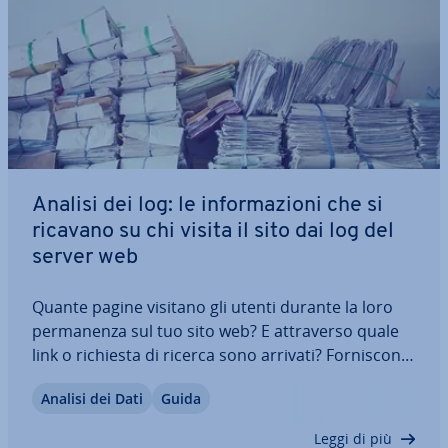
Analisi dei log: le in­for­ma­zio­ni che si
ricavano su chi visita il sito dai log del
server web
Quante pagine visitano gli utenti durante la loro
per­ma­nen­za sul tuo sito web? E at­tra­ver­so quale
link o richiesta di ricerca sono arrivati? For­ni­sco­no
risposta a queste domande non solo gli strumenti
Analisi dei Dati
Guida
come Google Analytics, ma anche i file di log
generati au­to­ma­ti­ca­men­te dal tuo…
Leggi di più