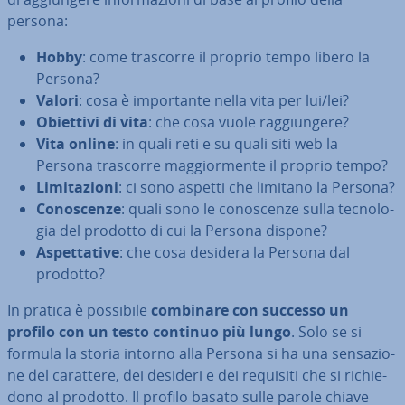
persona:
Hobby
: come trascorre il proprio tempo libero la
Persona?
Valori
: cosa è im­por­tan­te nella vita per lui/lei?
Obiettivi di vita
: che cosa vuole rag­giun­ge­re?
Vita online
: in quali reti e su quali siti web la
Persona trascorre mag­gior­men­te il proprio tempo?
Li­mi­ta­zio­ni
: ci sono aspetti che limitano la Persona?
Co­no­scen­ze
: quali sono le co­no­scen­ze sulla tec­no­lo­
gia del prodotto di cui la Persona dispone?
Aspet­ta­ti­ve
: che cosa desidera la Persona dal
prodotto?
In pratica è possibile
combinare con successo un
profilo con un testo continuo più lungo
. Solo se si
formula la storia intorno alla Persona si ha una sen­sa­zio­
ne del carattere, dei desideri e dei requisiti che si ri­chie­
do­no al prodotto. Il profilo basato sulle parole chiave