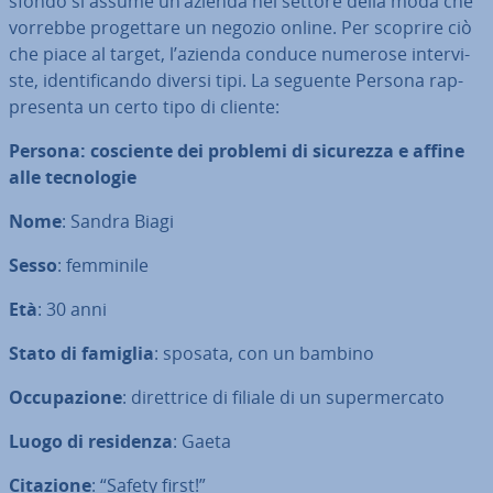
sfondo si assume un’azienda nel settore della moda che
vorrebbe pro­get­ta­re un negozio online. Per scoprire ciò
che piace al target, l’azienda conduce numerose in­ter­vi­
ste, iden­ti­fi­can­do diversi tipi. La seguente Persona rap­
pre­sen­ta un certo tipo di cliente:
Persona: cosciente dei problemi di sicurezza e affine
alle tec­no­lo­gie
Nome
: Sandra Biagi
Sesso
: femminile
Età
: 30 anni
Stato di famiglia
: sposata, con un bambino
Oc­cu­pa­zio­ne
: di­ret­tri­ce di filiale di un su­per­mer­ca­to
Luogo di residenza
: Gaeta
Citazione
: “Safety first!”