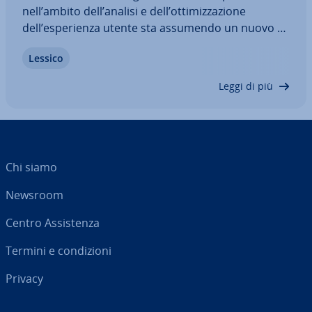
nell’ambito dell’analisi e dell’ot­ti­miz­za­zio­ne
dell’espe­rien­za utente sta assumendo un nuovo si­
gni­fi­ca­to. Nessun altro metodo fornisce dati così
Lessico
precisi e vari quando si tratta di ana­liz­za­re lo
sguardo degli utenti durante l’in­te­ra­zio­ne…
Leggi di più
Chi siamo
Newsroom
Centro As­si­sten­za
Termini e con­di­zio­ni
Privacy