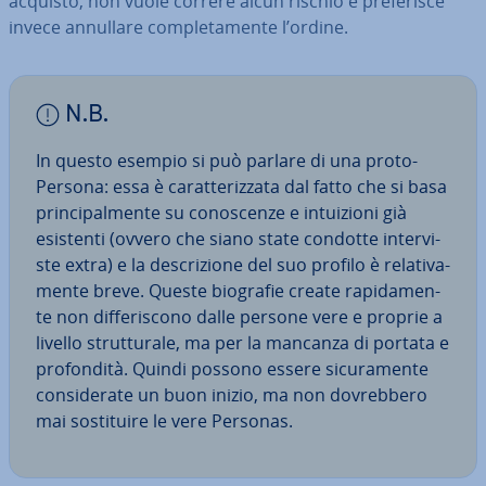
acquisto, non vuole correre alcun rischio e pre­fe­ri­sce
invece annullare com­ple­ta­men­te l’ordine.
N.B.
In questo esempio si può parlare di una proto-
Persona: essa è ca­rat­te­riz­za­ta dal fatto che si basa
prin­ci­pal­men­te su co­no­scen­ze e in­tui­zio­ni già
esistenti (ovvero che siano state condotte in­ter­vi­
ste extra) e la de­scri­zio­ne del suo profilo è re­la­ti­va­
men­te breve. Queste biografie create ra­pi­da­men­
te non dif­fe­ri­sco­no dalle persone vere e proprie a
livello strut­tu­ra­le, ma per la mancanza di portata e
pro­fon­di­tà. Quindi possono essere si­cu­ra­men­te
con­si­de­ra­te un buon inizio, ma non do­vreb­be­ro
mai so­sti­tui­re le vere Personas.