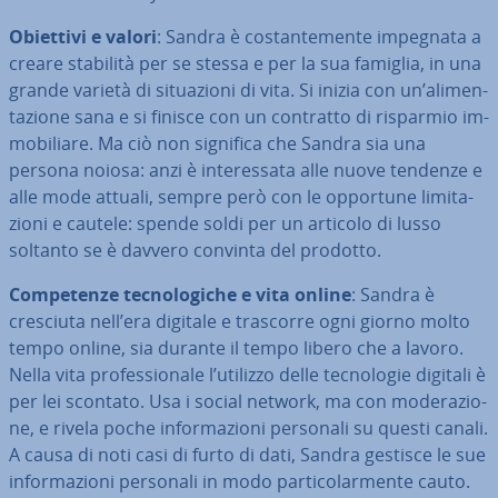
Obiettivi e valori
: Sandra è co­stan­te­men­te impegnata a
creare stabilità per se stessa e per la sua famiglia, in una
grande varietà di si­tua­zio­ni di vita. Si inizia con un’ali­men­
ta­zio­ne sana e si finisce con un contratto di risparmio im­
mo­bi­lia­re. Ma ciò non significa che Sandra sia una
persona noiosa: anzi è in­te­res­sa­ta alle nuove tendenze e
alle mode attuali, sempre però con le opportune li­mi­ta­
zio­ni e cautele: spende soldi per un articolo di lusso
soltanto se è davvero convinta del prodotto.
Com­pe­ten­ze tec­no­lo­gi­che e vita online
: Sandra è
cresciuta nell’era digitale e trascorre ogni giorno molto
tempo online, sia durante il tempo libero che a lavoro.
Nella vita pro­fes­sio­na­le l’utilizzo delle tec­no­lo­gie digitali è
per lei scontato. Usa i social network, ma con mo­de­ra­zio­
ne, e rivela poche in­for­ma­zio­ni personali su questi canali.
A causa di noti casi di furto di dati, Sandra gestisce le sue
in­for­ma­zio­ni personali in modo par­ti­co­lar­men­te cauto.