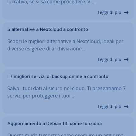
lucrativa, se si sa come procedere. Vi…
Leggi di più
5 al­ter­na­ti­ve a Nextcloud a confronto
Scopri le migliori al­ter­na­ti­ve a Nextcloud, ideali per
diverse esigenze di ar­chi­via­zio­ne…
Leggi di più
I 7 migliori servizi di backup online a confronto
Salva i tuoi dati al sicuro nel cloud. Ti pre­sen­tia­mo 7
servizi per pro­teg­ge­re i tuoi…
Leggi di più
Ag­gior­na­men­to a Debian 13: come funziona
Questa guida ti mostra come eseguire un ag­gior­na­