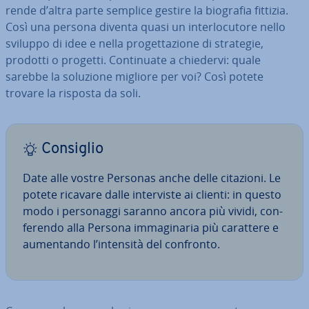
rende d’altra parte semplice gestire la biografia fittizia.
Così una persona diventa quasi un in­ter­lo­cu­to­re nello
sviluppo di idee e nella pro­get­ta­zio­ne di strategie,
prodotti o progetti. Con­ti­nua­te a chiedervi: quale
sarebbe la soluzione migliore per voi? Così potete
trovare la risposta da soli.
Consiglio
Date alle vostre Personas anche delle citazioni. Le
potete ricavare dalle in­ter­vi­ste ai clienti: in questo
modo i per­so­nag­gi saranno ancora più vividi, con­
fe­ren­do alla Persona im­ma­gi­na­ria più carattere e
au­men­tan­do l’intensità del confronto.