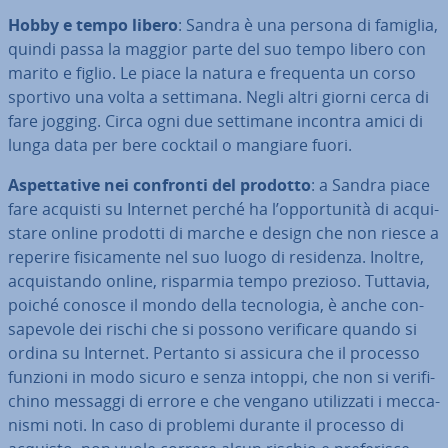
Hobby e tempo libero
: Sandra è una persona di famiglia,
quindi passa la maggior parte del suo tempo libero con
marito e figlio. Le piace la natura e frequenta un corso
sportivo una volta a settimana. Negli altri giorni cerca di
fare jogging. Circa ogni due settimane incontra amici di
lunga data per bere cocktail o mangiare fuori.
Aspet­ta­ti­ve nei confronti del prodotto
: a Sandra piace
fare acquisti su Internet perché ha l’op­por­tu­ni­tà di ac­qui­
sta­re online prodotti di marche e design che non riesce a
reperire fi­si­ca­men­te nel suo luogo di residenza. Inoltre,
ac­qui­stan­do online, risparmia tempo prezioso. Tuttavia,
poiché conosce il mondo della tec­no­lo­gia, è anche con­
sa­pe­vo­le dei rischi che si possono ve­ri­fi­ca­re quando si
ordina su Internet. Pertanto si assicura che il processo
funzioni in modo sicuro e senza intoppi, che non si ve­ri­fi­
chi­no messaggi di errore e che vengano uti­liz­za­ti i mec­ca­
ni­smi noti. In caso di problemi durante il processo di