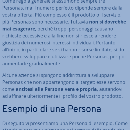
Come regola generale si assumono sempre tre
Personas, ma il numero perfetto dipende sempre dalla
vostra offerta. Più complesso è il prodotto o il servizio,
più Personas sono ne­ces­sa­rie. Tuttavia
non si dovrebbe
mai esagerare
, perché troppi per­so­nag­gi causano
richieste eccessive e alla fine non si riesce a rendere
giustizia dei numerosi interessi in­di­vi­dua­li. Pertanto
all’inizio, in par­ti­co­la­re se si hanno risorse limitate, si do­
vreb­be­ro svi­lup­pa­re e uti­liz­za­re poche Personas, per poi
au­men­tar­le gra­dual­men­te.
Alcune aziende si spingono ad­di­rit­tu­ra a svi­lup­pa­re
Personas che non ap­par­ten­go­no al target: esse servono
come
antitesi alla Persona
vera e propria
, aiu­tan­do­vi
ad affinare ul­te­rior­men­te il profilo del vostro prodotto.
Esempio di una Persona
Di seguito vi pre­sen­tia­mo una Persona di esempio. Come