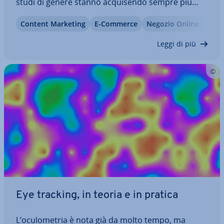
studi di genere stanno ac­qui­sen­do sempre più
valore nel mondo del marketing. Ma cosa si
Content Marketing
E-Commerce
Negozio Online
intende per marketing di genere e come funziona
questa strategia? In questo articolo vi…
Leggi di più
Eye tracking, in teoria e in pratica
L’ocu­lo­me­tria è nota già da molto tempo, ma