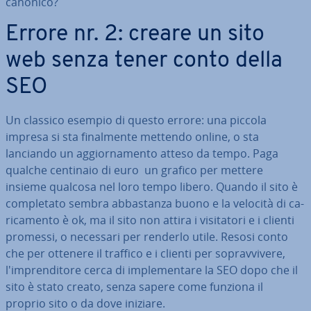
canonico?
Errore nr. 2: creare un sito
web senza tener conto della
SEO
Un classico esempio di questo errore: una piccola
impresa si sta fi­nal­men­te mettendo online, o sta
lanciando un ag­gior­na­men­to atteso da tempo. Paga
qualche centinaio di euro un grafico per mettere
insieme qualcosa nel loro tempo libero. Quando il sito è
com­ple­ta­to sembra ab­ba­stan­za buono e la velocità di ca­
ri­ca­men­to è ok, ma il sito non attira i vi­si­ta­to­ri e i clienti
promessi, o necessari per renderlo utile. Resosi conto
che per ottenere il traffico e i clienti per so­prav­vi­ve­re,
l'im­pren­di­to­re cerca di im­ple­men­ta­re la SEO dopo che il
sito è stato creato, senza sapere come funziona il
proprio sito o da dove iniziare.