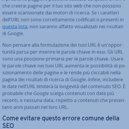
che creerai pagine per il tuo sito web che non possono
essere scan­sio­na­te dai motori di ricerca. Se i caratteri
dell’URL non sono cor­ret­ta­men­te co­di­fi­ca­ti o presenti in
questa lista
, non saranno affatto vi­sua­liz­za­ti nei risultati
di Google.
Non pensare alla for­mu­la­zio­ne dei tuoi URL è un'op­por­
tu­ni­tà persa per inserire le parole chiave in essi. Gli URL
sono una posizione primaria per le parole chiave. Usare
le parole chiave nei tuoi URL aumenta le pos­si­bi­li­tà di po­
si­zio­na­men­to delle pagine e le rende più clic­ca­bi­li nella
pagina dei risultati di ricerca di Google. Infine, includere
le date nell’URL limiterà la longevità del contenuto SEO. È
probabile che Google scelga contenuti con date più
recenti, o nessuna data, rispetto a contenuti che pre­sen­
ta­no anni passati nel loro URL.
Come evitare questo errore comune della
SEO