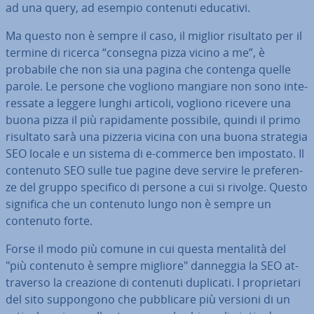
ad una query, ad esempio contenuti educativi.
Ma questo non è sempre il caso, il miglior risultato per il
termine di ricerca “consegna pizza vicino a me”, è
probabile che non sia una pagina che contenga quelle
parole. Le persone che vogliono mangiare non sono in­te­
res­sa­te a leggere lunghi articoli, vogliono ricevere una
buona pizza il più ra­pi­da­men­te possibile, quindi il primo
risultato sarà una pizzeria vicina con una buona strategia
SEO locale e un sistema di e-commerce ben impostato. Il
contenuto SEO sulle tue pagine deve servire le pre­fe­ren­
ze del gruppo specifico di persone a cui si rivolge. Questo
significa che un contenuto lungo non è sempre un
contenuto forte.
Forse il modo più comune in cui questa mentalità del
"più contenuto è sempre migliore" danneggia la SEO at­
tra­ver­so la creazione di contenuti duplicati. I pro­prie­ta­ri
del sito sup­pon­go­no che pub­bli­ca­re più versioni di un