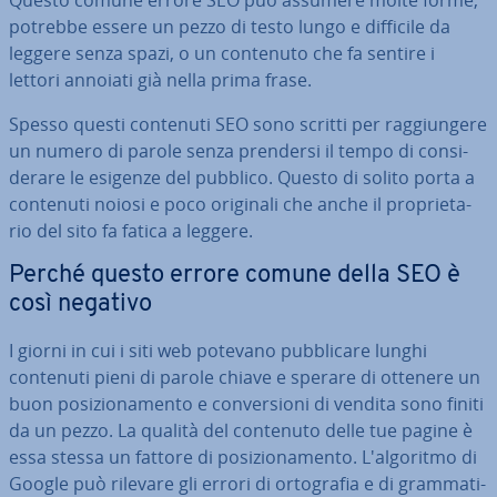
Questo comune errore SEO può assumere molte forme,
potrebbe essere un pezzo di testo lungo e difficile da
leggere senza spazi, o un contenuto che fa sentire i
lettori annoiati già nella prima frase.
Spesso questi contenuti SEO sono scritti per rag­giun­ge­re
un numero di parole senza prendersi il tempo di con­si­
de­ra­re le esigenze del pubblico. Questo di solito porta a
contenuti noiosi e poco originali che anche il pro­prie­ta­
rio del sito fa fatica a leggere.
Perché questo errore comune della SEO è
così negativo
I giorni in cui i siti web potevano pub­bli­ca­re lunghi
contenuti pieni di parole chiave e sperare di ottenere un
buon po­si­zio­na­men­to e con­ver­sio­ni di vendita sono finiti
da un pezzo. La qualità del contenuto delle tue pagine è
essa stessa un fattore di po­si­zio­na­men­to. L'al­go­rit­mo di
Google può rilevare gli errori di or­to­gra­fia e di gram­ma­ti­