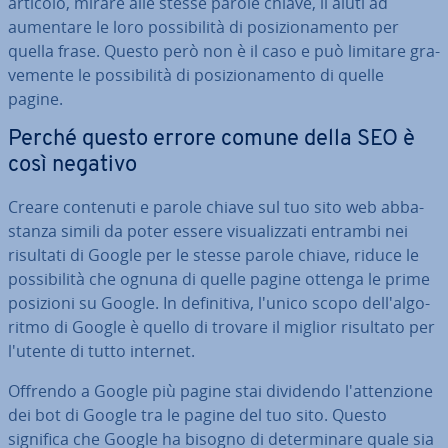
articolo, mirare alle stesse parole chiave, li aiuti ad
aumentare le loro pos­si­bi­li­tà di po­si­zio­na­men­to per
quella frase. Questo però non è il caso e può limitare gra­
ve­men­te le pos­si­bi­li­tà di po­si­zio­na­men­to di quelle
pagine.
Perché questo errore comune della SEO è
così negativo
Creare contenuti e parole chiave sul tuo sito web ab­ba­
stan­za simili da poter essere vi­sua­liz­za­ti entrambi nei
risultati di Google per le stesse parole chiave, riduce le
pos­si­bi­li­tà che ognuna di quelle pagine ottenga le prime
posizioni su Google. In de­fi­ni­ti­va, l'unico scopo del­l'al­go­
rit­mo di Google è quello di trovare il miglior risultato per
l'utente di tutto internet.
Offrendo a Google più pagine stai dividendo l'at­ten­zio­ne
dei bot di Google tra le pagine del tuo sito. Questo
significa che Google ha bisogno di de­ter­mi­na­re quale sia