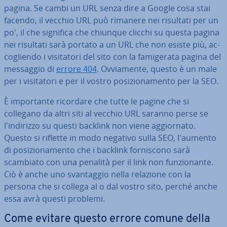
pagina. Se cambi un URL senza dire a Google cosa stai
facendo, il vecchio URL può rimanere nei risultati per un
po', il che significa che chiunque clicchi su questa pagina
nei risultati sarà portato a un URL che non esiste più, ac­
co­glien­do i vi­si­ta­to­ri del sito con la fa­mi­ge­ra­ta pagina del
messaggio di
errore 404
. Ov­via­men­te, questo è un male
per i vi­si­ta­to­ri e per il vostro po­si­zio­na­men­to per la SEO.
È im­por­tan­te ricordare che tutte le pagine che si
collegano da altri siti al vecchio URL saranno perse se
l'in­di­riz­zo su questi backlink non viene ag­gior­na­to.
Questo si riflette in modo negativo sulla SEO, l'aumento
di po­si­zio­na­men­to che i backlink for­ni­sco­no sarà
scambiato con una penalità per il link non fun­zio­nan­te.
Ciò è anche uno svan­tag­gio nella relazione con la
persona che si collega al o dal vostro sito, perché anche
essa avrà questi problemi.
Come evitare questo errore comune della