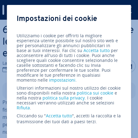
Digital Guide
Impostazioni dei cookie
Vai al contenuto prin­ci­pa­le
6 errori comuni della SEO che
Utilizziamo i cookie per offrirti la migliore
le piccole aziende devono
esperienza utente possibile sul nostro sito web e
per personalizzare gli annunci pubblicitari in
base ai tuoi interessi. Fai clic su
Accetta tutto
per
evitare
acconsentire all'uso di tutti i cookie. Puoi anche
scegliere quali cookie consentire selezionando le
La redazione di IONOS
Condividi 
Condiv
C
caselle sottostanti e facendo clic su Invia
07 set 2021
preferenze per confermare le tue scelte. Puoi
modificare le tue preferenze in qualsiasi
momento nelle
impostazioni
.
Ulteriori informazioni sul nostro utilizzo dei cookie
Indice
sono disponibili nella nostra
politica sui cookie
e
nella nostra
politica sulla privacy
. I cookie
Prima dell’era digitale, quando i pro­prie­ta­ri dei negozi
necessari verranno utilizzati anche se selezioni
Rifiuta
.
fisici fa­ti­ca­va­no ad attirare clienti tramite metodi di
Cliccando su "
Accetta tutto
", accetti la raccolta e la
marketing tra­di­zio­na­li, dovevano sem­pli­ce­men­te
trasmissione dei tuoi dati a paesi terzi.
pensare ad un nuovo messaggio di marketing e ad un
nuovo canale. Nessuno doveva pre­oc­cu­par­si della con­