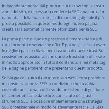
In­di­pen­den­te­men­te dal punto in cui ti trovi con la co­stru­
zio­ne del sito, è ne­ces­sa­rio rendere la SEO una parte fon­
da­men­ta­le della tua strategia di marketing digitale il più
presto possibile. In questo modo ogni nuova pagina
creata sarà au­to­ma­ti­ca­men­te ot­ti­miz­za­ta per la SEO.
La prima parte di questo processo è creare una lista di
tutti i prodotti e servizi che offri. È poi ne­ces­sa­rio trovare
le migliori parole chiave per ciascuna di queste frasi. Suc­
ces­si­va­men­te, as­si­cu­ra­ti che queste frasi siano uti­liz­za­te
in modo ap­pro­pria­to in tutto il contenuto e nei meta tag
delle pagine per­ti­nen­ti che pre­sen­ta­no questi prodotti.
Se hai già costruito il tuo intero sito web senza prendere
in con­si­de­ra­zio­ne la SEO, a con­di­zio­ne che tu abbia
costruito un sito web uti­liz­zan­do un sistema di gestione
dei contenuti facile da usare, con l'aiuto dei giusti
strumenti SEO, è possibile im­ple­men­ta­re una strategia
SEO pro­fes­sio­na­le in modo re­la­ti­va­men­te facile. La SEO