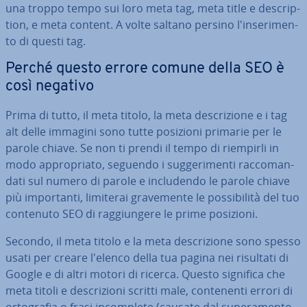
una troppo tempo sui loro meta tag, meta title e de­scrip­
tion, e meta content. A volte saltano persino l'in­se­ri­men­
to di questi tag.
Perché questo errore comune della SEO è
così negativo
Prima di tutto, il meta titolo, la meta de­scri­zio­ne e i tag
alt delle immagini sono tutte posizioni primarie per le
parole chiave. Se non ti prendi il tempo di riempirli in
modo ap­pro­pria­to, seguendo i sug­ge­ri­men­ti rac­co­man­
da­ti sul numero di parole e in­clu­den­do le parole chiave
più im­por­tan­ti, limiterai gra­ve­men­te le pos­si­bi­li­tà del tuo
contenuto SEO di rag­giun­ge­re le prime posizioni.
Secondo, il meta titolo e la meta de­scri­zio­ne sono spesso
usati per creare l'elenco della tua pagina nei risultati di
Google e di altri motori di ricerca. Questo significa che
meta titoli e de­scri­zio­ni scritti male, con­te­nen­ti errori di