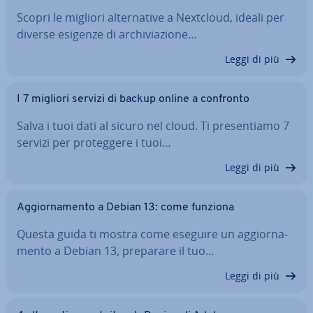
Scopri le migliori al­ter­na­ti­ve a Nextcloud, ideali per
diverse esigenze di ar­chi­via­zio­ne…
Leggi di più
I 7 migliori servizi di backup online a confronto
Salva i tuoi dati al sicuro nel cloud. Ti pre­sen­tia­mo 7
servizi per pro­teg­ge­re i tuoi…
Leggi di più
Ag­gior­na­men­to a Debian 13: come funziona
Questa guida ti mostra come eseguire un ag­gior­na­
men­to a Debian 13, preparare il tuo…
Leggi di più