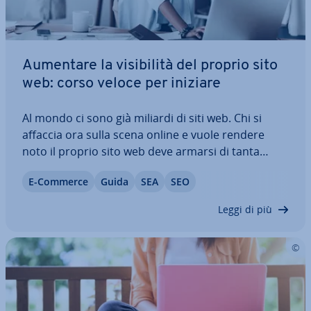
Aumentare la vi­si­bi­li­tà del proprio sito
web: corso veloce per iniziare
Al mondo ci sono già miliardi di siti web. Chi si
affaccia ora sulla scena online e vuole rendere
noto il proprio sito web deve armarsi di tanta
pazienza e impiegare le giuste strategie. Il
E-Commerce
Guida
SEA
SEO
marketing offre moltre pos­si­bi­li­tà per ottenere i
risultati sperati. Dal SEM alla…
Leggi di più