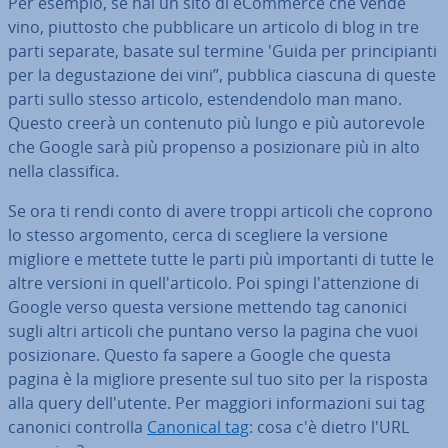
Per esempio, se hai un sito di eCommerce che vende
vino, piuttosto che pub­bli­ca­re un articolo di blog in tre
parti separate, basate sul termine 'Guida per prin­ci­pian­ti
per la de­gu­sta­zio­ne dei vini”, pubblica ciascuna di queste
parti sullo stesso articolo, esten­den­do­lo man mano.
Questo creerà un contenuto più lungo e più au­to­re­vo­le
che Google sarà più propenso a po­si­zio­na­re più in alto
nella clas­si­fi­ca.
Se ora ti rendi conto di avere troppi articoli che coprono
lo stesso argomento, cerca di scegliere la versione
migliore e mettete tutte le parti più im­por­tan­ti di tutte le
altre versioni in quel­l'ar­ti­co­lo. Poi spingi l'at­ten­zio­ne di
Google verso questa versione mettendo tag canonici
sugli altri articoli che puntano verso la pagina che vuoi
po­si­zio­na­re. Questo fa sapere a Google che questa
pagina è la migliore presente sul tuo sito per la risposta
alla query del­l'u­ten­te. Per maggiori in­for­ma­zio­ni sui tag
canonici controlla
Canonical tag
: cosa c'è dietro l'URL