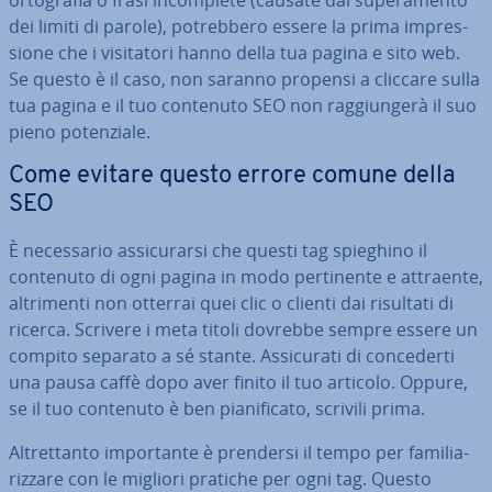
or­to­gra­fia o frasi in­com­ple­te (causate dal su­pe­ra­men­to
dei limiti di parole), po­treb­be­ro essere la prima im­pres­
sio­ne che i vi­si­ta­to­ri hanno della tua pagina e sito web.
Se questo è il caso, non saranno propensi a cliccare sulla
tua pagina e il tuo contenuto SEO non rag­giun­ge­rà il suo
pieno po­ten­zia­le.
Come evitare questo errore comune della
SEO
È ne­ces­sa­rio as­si­cu­rar­si che questi tag spieghino il
contenuto di ogni pagina in modo per­ti­nen­te e attraente,
al­tri­men­ti non otterrai quei clic o clienti dai risultati di
ricerca. Scrivere i meta titoli dovrebbe sempre essere un
compito separato a sé stante. As­si­cu­ra­ti di con­ce­der­ti
una pausa caffè dopo aver finito il tuo articolo. Oppure,
se il tuo contenuto è ben pia­ni­fi­ca­to, scrivili prima.
Al­tret­tan­to im­por­tan­te è prendersi il tempo per fa­mi­lia­
riz­za­re con le migliori pratiche per ogni tag. Questo