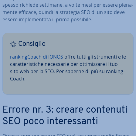
spesso richiede settimane, a volte mesi per essere pie­na­
men­te efficace, quindi la strategia SEO di un sito deve
essere im­ple­men­ta­ta il prima possibile.
Consiglio
ran­kin­g­Coach di IONOS
offre tutti gli strumenti e le
ca­rat­te­ri­sti­che ne­ces­sa­rie per ot­ti­miz­za­re il tuo
sito web per la SEO. Per saperne di più su ran­kin­g­
Coach.
Errore nr. 3: creare contenuti
SEO poco in­te­res­san­ti