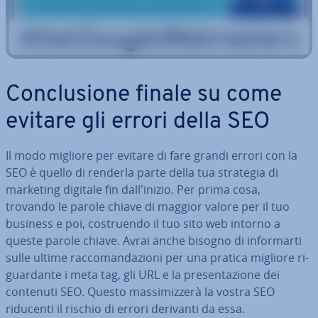
Con­clu­sio­ne finale su come
evitare gli errori della SEO
Il modo migliore per evitare di fare grandi errori con la
SEO è quello di renderla parte della tua strategia di
marketing digitale fin dal­l'i­ni­zio. Per prima cosa,
trovando le parole chiave di maggior valore per il tuo
business e poi, co­struen­do il tuo sito web intorno a
queste parole chiave. Avrai anche bisogno di in­for­mar­ti
sulle ultime rac­co­man­da­zio­ni per una pratica migliore ri­
guar­dan­te i meta tag, gli URL e la pre­sen­ta­zio­ne dei
contenuti SEO. Questo mas­si­miz­ze­rà la vostra SEO
riducenti il rischio di errori derivanti da essa.