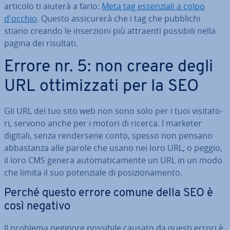
articolo ti aiuterà a farlo:
Meta tag es­sen­zia­li a colpo
d'occhio
. Questo as­si­cu­re­rà che i tag che pubblichi
stiano creando le in­ser­zio­ni più attraenti possibili nella
pagina dei risultati.
Errore nr. 5: non creare degli
URL ot­ti­miz­za­ti per la SEO
Gli URL del tuo sito web non sono solo per i tuoi vi­si­ta­to­
ri, servono anche per i motori di ricerca. I marketer
digitali, senza ren­der­se­ne conto, spesso non pensano
ab­ba­stan­za alle parole che usano nei loro URL, o peggio,
il loro CMS genera au­to­ma­ti­ca­men­te un URL in un modo
che limita il suo po­ten­zia­le di po­si­zio­na­men­to.
Perché questo errore comune della SEO è
così negativo
Il problema peggiore possibile causato da questi errori è