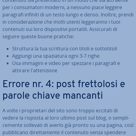
contenuto sia pre­sen­ta­to in un modo che sia attraente
per i con­su­ma­to­ri moderni, a nessuno piace leggere
paragrafi infiniti di un testo lungo e denso. Inoltre, prendi
in con­si­de­ra­zio­ne che molti utenti leg­ge­ran­no i tuoi
contenuti sui loro di­spo­si­ti­vi portatili. As­si­cu­ra­ti di
seguire queste buone pratiche:
Struttura la tua scrittura con titoli e sot­to­ti­to­li
Aggiungi una spa­zia­tu­ra ogni 3-7 righe
Usa immagini e video per spezzare i paragrafi e
attirare l'at­ten­zio­ne
Errore nr. 4: post fret­to­lo­si e
parole chiave mancanti
A volte i pro­prie­ta­ri del sito sono troppo eccitati di
vedere la risposta al loro ultimo post sul blog, o sem­pli­
ce­men­te sollevati di averlo già pronto su una pagina, così
pub­bli­ca­no di­ret­ta­men­te il contenuto senza spendere