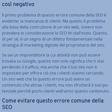
così negativo
Il primo problema di questo errore comune della SEO è
evidente: la mancanza di clienti. Ma questo è problema
alla basa della co­stru­zio­ne di un sito web, ovvero non
prendere in con­si­de­ra­zio­ne la SEO fin dal­l'i­ni­zio. Questo,
di per sé, è un segno di un difetto fon­da­men­ta­le nella
strategia di marketing digitale del pro­prie­ta­rio del sito.
Se sei un im­pren­di­to­re la cui attività non può essere
trovata su Google, questo non solo significa che ti stai
perdendo il traffico, ma anche che il tuo sito non è
impostato per offrire ciò che i clienti stanno cercando.
Un sito web che fa questo errore può avere un
contenuto che attrae i clienti, ma non sfrutterà il suo po­
ten­zia­le perché pochi clienti vedranno questo contenuto.
Come evitare questo errore comune della
SEO