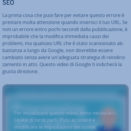
SEO
La prima cosa che puoi fare per evitare questo errore è
prestare molta at­ten­zio­ne quando inserisci il tuo URL. Se
noti un errore entro pochi secondi dalla pub­bli­ca­zio­ne, è
im­pro­ba­bi­le che la modifica immediata causi dei
problemi, ma qualsiasi URL che è stato scan­sio­na­to ab­
ba­stan­za a lungo da Google, non dovrebbe essere
cambiato senza avere un'a­de­gua­ta strategia di rein­di­riz­
za­men­to in atto. Questo video di Google ti indicherà la
giusta direzione.
Per visualizzare questo video, sono necessari i
cookie di terze parti. Puoi accedere e
modificare le impostazioni dei cookie
qui
.