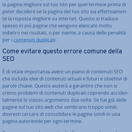
la pagina migliore sul tuo sito per quel termine prima di
poter decidere se la pagina del tuo sito sia ef­fet­ti­va­men­
te la risposta migliore su internet. Questo si traduce
spesso in più pagine che vengono elencate molto
indietro nei risultati, o per niente, a causa delle penalità
per i
contenuti duplicat
i.
Come evitare questo errore comune della
SEO
È di vitale im­por­tan­za avere un piano di contenuti SEO
che includa idee di contenuti attuali e futuri e obiettivi di
parole chiave. Questo aiuterà a garantire che non si
creino problemi di contenuti duplicati coprendo ac­ci­den­
tal­men­te lo stesso argomento due volte. Se hai già delle
pagine sul tuo sito web che sembrano troppo simili,
dovresti cercare di con­so­li­da­re le pagine simili in una
pagina au­to­re­vo­le per ogni termine.