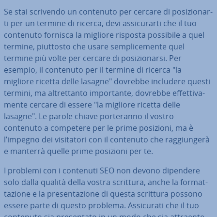
Se stai scrivendo un contenuto per cercare di po­si­zio­nar­
ti per un termine di ricerca, devi as­si­cu­rar­ti che il tuo
contenuto fornisca la migliore risposta possibile a quel
termine, piuttosto che usare sem­pli­ce­men­te quel
termine più volte per cercare di po­si­zio­nar­si. Per
esempio, il contenuto per il termine di ricerca "la
migliore ricetta delle lasagne" dovrebbe includere questi
termini, ma al­tret­tan­to im­por­tan­te, dovrebbe ef­fet­ti­va­
men­te cercare di essere "la migliore ricetta delle
lasagne". Le parole chiave por­te­ran­no il vostro
contenuto a competere per le prime posizioni, ma è
l’impegno dei vi­si­ta­to­ri con il contenuto che rag­giun­ge­rà
e manterrà quelle prime posizioni per te.
I problemi con i contenuti SEO non devono dipendere
solo dalla qualità della vostra scrittura, anche la for­mat­
ta­zio­ne e la pre­sen­ta­zio­ne di questa scrittura possono
essere parte di questo problema. As­si­cu­ra­ti che il tuo