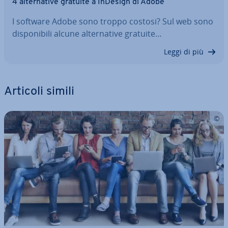
4 al­ter­na­ti­ve gratuite a InDesign di Adobe
I software Adobe sono troppo costosi? Sul web sono
di­spo­ni­bi­li alcune al­ter­na­ti­ve gratuite…
Leggi di più
Articoli simili