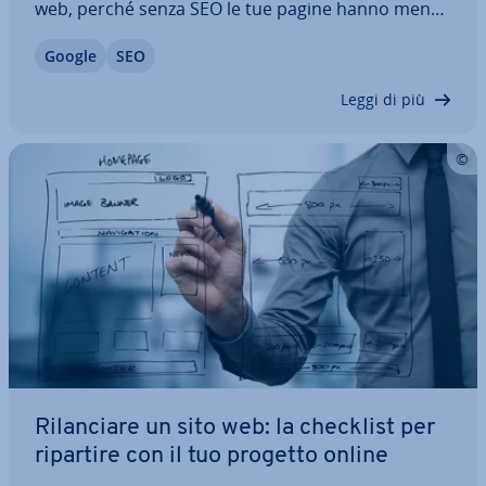
web, perché senza SEO le tue pagine hanno meno
pro­ba­bi­li­tà di essere vi­sua­liz­za­te su Google e sugli
Google
SEO
altri motori di ricerca. Tuttavia, i numerosi termini
SEO possono creare…
Leggi di più
Ri­lan­cia­re un sito web: la checklist per
ripartire con il tuo progetto online