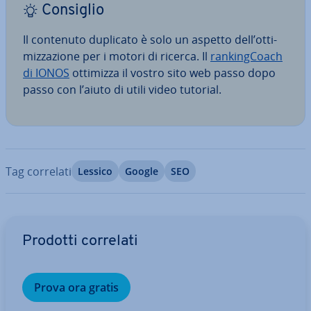
Consiglio
Il contenuto duplicato è solo un aspetto dell’ot­ti­
miz­za­zio­ne per i motori di ricerca. Il
ran­kin­g­Coach
di IONOS
ottimizza il vostro sito web passo dopo
passo con l’aiuto di utili video tutorial.
Tag correlati
Lessico
Google
SEO
Vai al menu prin­ci­pa­le
Prodotti correlati
Prova ora gratis