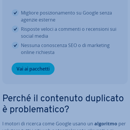
Migliore po­si­zio­na­men­to su Google senza
agenzie esterne
Risposte veloci a commenti o re­cen­sio­ni sui
social media
Nessuna co­no­scen­za SEO o di marketing
online richiesta
Vai ai pacchetti
Perché il contenuto duplicato
è pro­ble­ma­ti­co?
I motori di ricerca come Google usano un
algoritmo
per