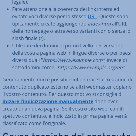
legale).
Fate at­ten­zio­ne alla coerenza dei link interni ed
evitate voci diverse per lo stesso
URL
. Queste sono
ti­pi­ca­men­te create ag­giun­gen­do
index.htm
all’URL
della homepage o at­tra­ver­so varianti con o senza lo
slash finale (/).
Uti­liz­za­te dei domini di primo livello per versioni
della vostra pagina web in lingue diverse o per paesi
diversi quali "
https://www.example.com"
, invece di
sot­to­do­mi­ni come "
https://www.example.org/en"
.
Ge­ne­ral­men­te non è possibile in­fluen­za­re la creazione di
contenuto duplicato esterno se altri webmaster copiano
il vostro contenuto. Per questo motivo si consiglia di
inizare l’in­di­ciz­za­zio­ne ma­nual­men­te
dopo aver
creato una nuova pagina. Se il vostro sito web, con il ri­
spet­ti­vo contenuto, è in­di­ciz­za­to in prima pagina verrà
clas­si­fi­ca­to come l’originale.