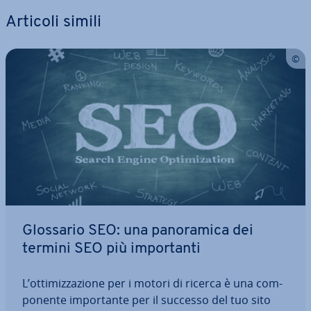
Articoli simili
Glossario SEO: una pa­no­ra­mi­ca dei
termini SEO più im­por­tan­ti
L’ot­ti­miz­za­zio­ne per i motori di ricerca è una com­
po­nen­te im­por­tan­te per il successo del tuo sito