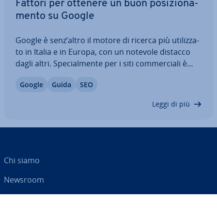
Fattori per ottenere un buon po­si­zio­na­
men­to su Google
Google è senz’altro il motore di ricerca più uti­liz­za­
to in Italia e in Europa, con un notevole distacco
dagli altri. Spe­cial­men­te per i siti com­mer­cia­li è
molto im­por­tan­te che la propria pagina si
Google
Guida
SEO
posizioni tra i primi risultati di Google. I fattori che
in­flui­sco­no sul…
Leggi di più
Chi siamo
Newsroom
Centro As­si­sten­za