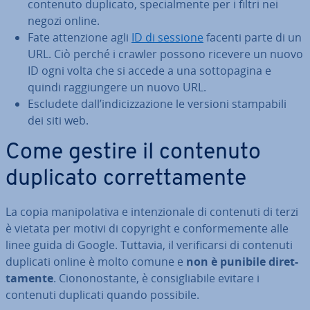
contenuto duplicato, spe­cial­men­te per i filtri nei
negozi online.
Fate at­ten­zio­ne agli
ID di sessione
facenti parte di un
URL. Ciò perché i crawler possono ricevere un nuovo
ID ogni volta che si accede a una sot­to­pa­gi­na e
quindi rag­giun­ge­re un nuovo URL.
Escludete dall’in­di­ciz­za­zio­ne le versioni stam­pa­bi­li
dei siti web.
Come gestire il contenuto
duplicato cor­ret­ta­men­te
La copia ma­ni­po­la­ti­va e in­ten­zio­na­le di contenuti di terzi
è vietata per motivi di copyright e con­for­me­men­te alle
linee guida di Google. Tuttavia, il ve­ri­fi­car­si di contenuti
duplicati online è molto comune e
non è punibile di­ret­
ta­men­te
. Cio­no­no­stan­te, è con­si­glia­bi­le evitare i
contenuti duplicati quando possibile.