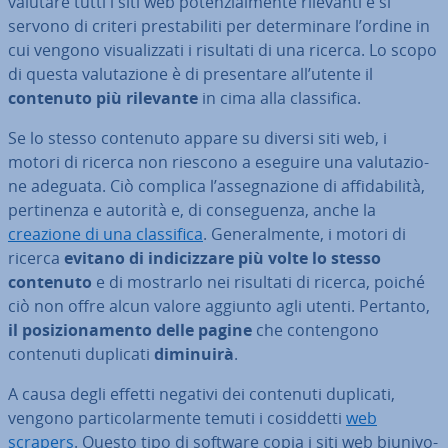
valutare tutti i siti web po­ten­zial­men­te rilevanti e si
servono di criteri pre­sta­bi­li­ti per de­ter­mi­na­re l’ordine in
cui vengono vi­sua­liz­za­ti i risultati di una ricerca. Lo scopo
di questa va­lu­ta­zio­ne è di pre­sen­ta­re all’utente il
contenuto più rilevante
in cima alla clas­si­fi­ca.
Se lo stesso contenuto appare su diversi siti web, i
motori di ricerca non riescono a eseguire una va­lu­ta­zio­
ne adeguata. Ciò complica l’as­se­gna­zio­ne di af­fi­da­bi­li­tà,
per­ti­nen­za e autorità e, di con­se­guen­za, anche la
creazione di una clas­si­fi­ca
. Ge­ne­ral­men­te, i motori di
ricerca
evitano di in­di­ciz­za­re più volte lo stesso
contenuto
e di mostrarlo nei risultati di ricerca, poiché
ciò non offre alcun valore aggiunto agli utenti. Pertanto,
il po­si­zio­na­men­to delle pagine
che con­ten­go­no
contenuti duplicati
diminuirà
.
A causa degli effetti negativi dei contenuti duplicati,
vengono par­ti­co­lar­men­te temuti i co­sid­det­ti
web
scrapers
. Questo tipo di software copia i siti web biu­ni­vo­