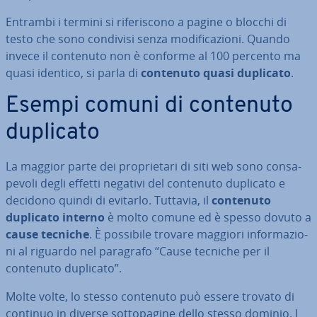
Entrambi i termini si ri­fe­ri­sco­no a pagine o blocchi di
testo che sono condivisi senza mo­di­fi­ca­zio­ni. Quando
invece il contenuto non è conforme al 100 percento ma
quasi identico, si parla di
contenuto quasi duplicato
.
Esempi comuni di contenuto
duplicato
La maggior parte dei pro­prie­ta­ri di siti web sono con­sa­
pe­vo­li degli effetti negativi del contenuto duplicato e
decidono quindi di evitarlo. Tuttavia, il
contenuto
duplicato interno
è molto comune ed è spesso dovuto a
cause tecniche
. È possibile trovare maggiori in­for­ma­zio­
ni al riguardo nel paragrafo “Cause tecniche per il
contenuto duplicato”.
Molte volte, lo stesso contenuto può essere trovato di
continuo in diverse sot­to­pa­gi­ne dello stesso dominio. I