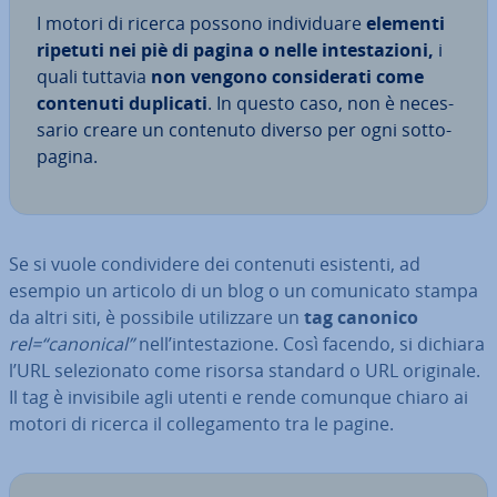
I motori di ricerca possono in­di­vi­dua­re
elementi
ripetuti nei piè di pagina o nelle in­te­sta­zio­ni,
i
quali tuttavia
non vengono con­si­de­ra­ti come
contenuti duplicati
. In questo caso, non è ne­ces­
sa­rio creare un contenuto diverso per ogni sot­to­
pa­gi­na.
Se si vuole con­di­vi­de­re dei contenuti esistenti, ad
esempio un articolo di un blog o un co­mu­ni­ca­to stampa
da altri siti, è possibile uti­liz­za­re un
tag canonico
rel=“canonical”
nell’in­te­sta­zio­ne. Così facendo, si dichiara
l’URL se­le­zio­na­to come risorsa standard o URL originale.
Il tag è in­vi­si­bi­le agli utenti e rende comunque chiaro ai
motori di ricerca il col­le­ga­men­to tra le pagine.