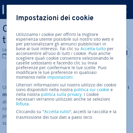
Digital Guide
Impostazioni dei cookie
Vai al contenuto prin­ci­pa­le
Contenuto duplicato: come
Utilizziamo i cookie per offrirti la migliore
trovarlo ed evitarlo
esperienza utente possibile sul nostro sito web e
per personalizzare gli annunci pubblicitari in
base ai tuoi interessi. Fai clic su
Accetta tutto
per
La redazione di IONOS
Condividi 
Condiv
C
acconsentire all'uso di tutti i cookie. Puoi anche
14 lug 2021
scegliere quali cookie consentire selezionando le
caselle sottostanti e facendo clic su Invia
preferenze per confermare le tue scelte. Puoi
modificare le tue preferenze in qualsiasi
Indice
momento nelle
impostazioni
.
Ulteriori informazioni sul nostro utilizzo dei cookie
Uno dei principi più im­por­tan­ti
dell’ot­ti­miz­za­zio­ne per i
sono disponibili nella nostra
politica sui cookie
e
motori di ricerca
è l’unicità del contenuto. Questo
nella nostra
politica sulla privacy
. I cookie
necessari verranno utilizzati anche se selezioni
assicura un miglior po­si­zio­na­men­to del sito web tra i
Rifiuta
.
risultati di ricerca e rende l’espe­rien­za utente più
Cliccando su "
Accetta tutto
", accetti la raccolta e la
positiva. Ciò si pone alla base di una
content strategy
di
trasmissione dei tuoi dati a paesi terzi.
successo.