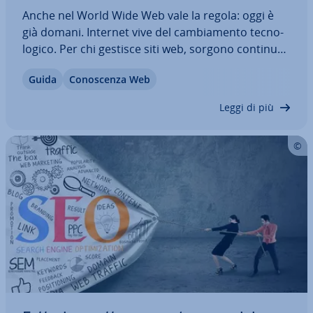
Anche nel World Wide Web vale la regola: oggi è
già domani. Internet vive del cam­bia­men­to tec­no­
lo­gi­co. Per chi gestisce siti web, sorgono con­ti­nua­
men­te nuove sfide. Ri­lan­cia­re un sito web re­go­lar­
Guida
Co­no­scen­za Web
men­te è un modo per rimanere ag­gior­na­ti.
Tuttavia, deve essere ben pia­ni­fi­ca­to.…
Leggi di più