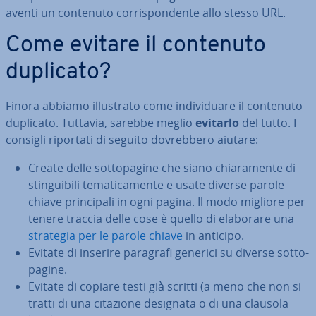
aventi un contenuto cor­ri­spon­den­te allo stesso URL.
Come evitare il contenuto
duplicato?
Finora abbiamo il­lu­stra­to come in­di­vi­dua­re il contenuto
duplicato. Tuttavia, sarebbe meglio
evitarlo
del tutto. I
consigli riportati di seguito do­vreb­be­ro aiutare:
Create delle sot­to­pa­gi­ne che siano chia­ra­men­te di­
stin­gui­bi­li te­ma­ti­ca­men­te e usate diverse parole
chiave prin­ci­pa­li in ogni pagina. Il modo migliore per
tenere traccia delle cose è quello di elaborare una
strategia per le parole chiave
in anticipo.
Evitate di inserire paragrafi generici su diverse sot­to­
pa­gi­ne.
Evitate di copiare testi già scritti (a meno che non si
tratti di una citazione designata o di una clausola