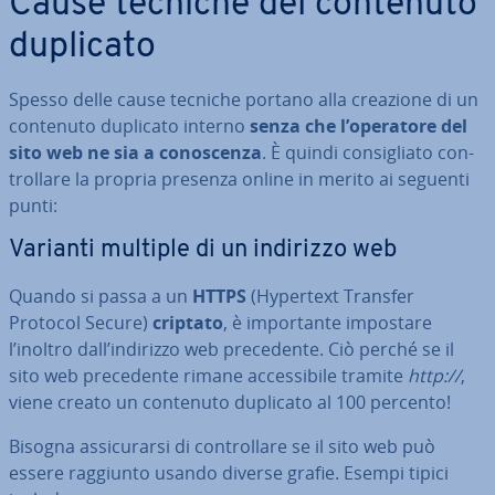
Cause tecniche del contenuto
duplicato
Spesso delle cause tecniche portano alla creazione di un
contenuto duplicato interno
senza che l’operatore del
sito web ne sia a co­no­scen­za
. È quindi con­si­glia­to con­
trol­la­re la propria presenza online in merito ai seguenti
punti:
Varianti multiple di un indirizzo web
Quando si passa a un
HTTPS
(Hypertext Transfer
Protocol Secure)
criptato
, è im­por­tan­te impostare
l’inoltro dall’indirizzo web pre­ce­den­te. Ciò perché se il
sito web pre­ce­den­te rimane ac­ces­si­bi­le tramite
http://
,
viene creato un contenuto duplicato al 100 percento!
Bisogna as­si­cu­rar­si di con­trol­la­re se il sito web può
essere raggiunto usando diverse grafie. Esempi tipici