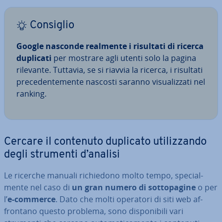
Consiglio
Google nasconde realmente i risultati di ricerca
duplicati
per mostrare agli utenti solo la pagina
rilevante. Tuttavia, se si riavvia la ricerca, i risultati
pre­ce­den­te­men­te nascosti saranno vi­sua­liz­za­ti nel
ranking.
Cercare il contenuto duplicato uti­liz­zan­do
degli strumenti d’analisi
Le ricerche manuali ri­chie­do­no molto tempo, spe­cial­
men­te nel caso di
un gran numero di sot­to­pa­gi­ne
o per
l’
e-commerce
. Dato che molti operatori di siti web af­
fron­ta­no questo problema, sono di­spo­ni­bi­li vari