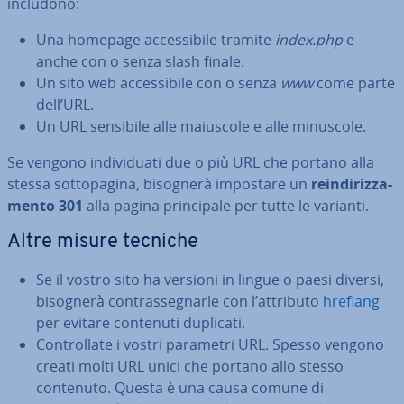
includono:
Una homepage ac­ces­si­bi­le tramite
index.php
e
anche con o senza slash finale.
Un sito web ac­ces­si­bi­le con o senza
www
come parte
dell’URL.
Un URL sensibile alle maiuscole e alle minuscole.
Se vengono in­di­vi­dua­ti due o più URL che portano alla
stessa sot­to­pa­gi­na, bisognerà impostare un
rein­di­riz­za­
men­to 301
alla pagina prin­ci­pa­le per tutte le varianti.
Altre misure tecniche
Se il vostro sito ha versioni in lingue o paesi diversi,
bisognerà con­tras­se­gnar­le con l’attributo
hreflang
per evitare contenuti duplicati.
Con­trol­la­te i vostri parametri URL. Spesso vengono
creati molti URL unici che portano allo stesso
contenuto. Questa è una causa comune di