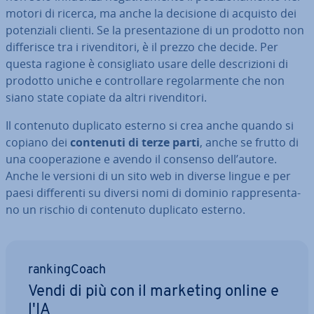
motori di ricerca, ma anche la decisione di acquisto dei
po­ten­zia­li clienti. Se la pre­sen­ta­zio­ne di un prodotto non
dif­fe­ri­sce tra i ri­ven­di­to­ri, è il prezzo che decide. Per
questa ragione è con­si­glia­to usare delle de­scri­zio­ni di
prodotto uniche e con­trol­la­re re­go­lar­men­te che non
siano state copiate da altri ri­ven­di­to­ri.
Il contenuto duplicato esterno si crea anche quando si
copiano dei
contenuti di terze parti
, anche se frutto di
una coo­pe­ra­zio­ne e avendo il consenso dell’autore.
Anche le versioni di un sito web in diverse lingue e per
paesi dif­fe­ren­ti su diversi nomi di dominio rap­pre­sen­ta­
no un rischio di contenuto duplicato esterno.
ran­kin­g­Coach
Vendi di più con il marketing online e
l'IA