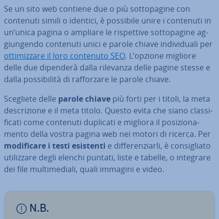
Se un sito web contiene due o più sot­to­pa­gi­ne con
contenuti simili o identici, è possibile unire i contenuti in
un’unica pagina o ampliare le ri­spet­ti­ve sot­to­pa­gi­ne ag­
giun­gen­do contenuti unici e parole chiave in­di­vi­dua­li per
ot­ti­miz­za­re il loro contenuto SEO
. L’opzione migliore
delle due dipenderà dalla rilevanza delle pagine stesse e
dalla pos­si­bi­li­tà di raf­for­za­re le parole chiave.
Scegliete delle
parole chiave
più forti per i titoli, la meta
de­scri­zio­ne e il meta titolo. Questo evita che siano clas­si­
fi­ca­ti come contenuti duplicati e migliora il po­si­zio­na­
men­to della vostra pagina web nei motori di ricerca. Per
mo­di­fi­ca­re i testi esistenti
e dif­fe­ren­ziar­li, è con­si­glia­to
uti­liz­za­re degli elenchi puntati, liste e tabelle, o integrare
dei file mul­ti­me­dia­li, quali immagini e video.
N.B.