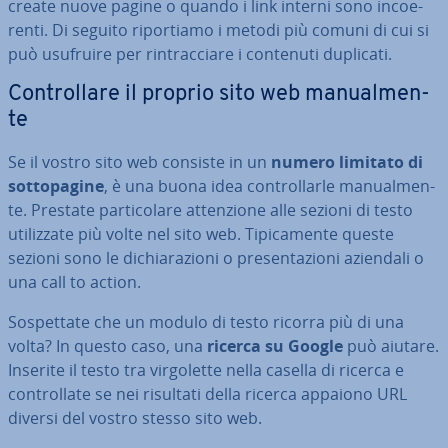
create nuove pagine o quando i link interni sono in­coe­
ren­ti. Di seguito ri­por­tia­mo i metodi più comuni di cui si
può usufruire per rin­trac­cia­re i contenuti duplicati.
Con­trol­la­re il proprio sito web ma­nual­men­
te
Se il vostro sito web consiste in un
numero limitato di
sot­to­pa­gi­ne
, è una buona idea con­trol­lar­le ma­nual­men­
te. Prestate par­ti­co­la­re at­ten­zio­ne alle sezioni di testo
uti­liz­za­te più volte nel sito web. Ti­pi­ca­men­te queste
sezioni sono le di­chia­ra­zio­ni o pre­sen­ta­zio­ni aziendali o
una call to action.
So­spet­ta­te che un modulo di testo ricorra più di una
volta? In questo caso, una
ricerca su Google
può aiutare.
Inserite il testo tra vir­go­let­te nella casella di ricerca e
con­trol­la­te se nei risultati della ricerca appaiono URL
diversi del vostro stesso sito web.