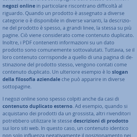
negozi online
in par­ti­co­la­re ri­scon­tra­no dif­fi­col­tà al
riguardo. Quando un prodotto è assegnato a diverse
categorie o è di­spo­ni­bi­le in diverse varianti, la de­scri­zio­
ne del prodotto è spesso, a grandi linee, la stessa su più
pagine. Ciò viene con­si­de­ra­to come contenuto duplicato.
Inoltre, i PDF con­te­nen­ti in­for­ma­zio­ni su un dato
prodotto sono co­mu­ne­men­te sot­to­va­lu­ta­ti. Tuttavia, se il
loro contenuto cor­ri­spon­de a quello di una pagina di de­
sti­na­zio­ne del prodotto stesso, vengono contati come
contenuto duplicato. Un ulteriore esempio è lo
slogan
della filosofia aziendale
che può apparire in diverse
sot­to­pa­gi­ne.
I negozi online sono spesso colpiti anche da casi di
contenuto duplicato esterno
. Ad esempio, quando si
ac­qui­sta­no dei prodotti da un grossista, altri ri­ven­di­to­ri
po­treb­be­ro uti­liz­za­re le stesse
de­scri­zio­ni di prodotto
sui loro siti web. In questo caso, un contenuto identico
non solo influenza ne­ga­ti­va­men­te il po­si­zio­na­men­to nei