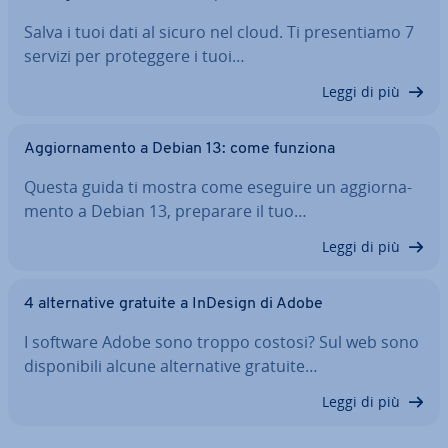
Salva i tuoi dati al sicuro nel cloud. Ti pre­sen­tia­mo 7
servizi per pro­teg­ge­re i tuoi…
Leggi di più
Ag­gior­na­men­to a Debian 13: come funziona
Questa guida ti mostra come eseguire un ag­gior­na­
men­to a Debian 13, preparare il tuo…
Leggi di più
4 al­ter­na­ti­ve gratuite a InDesign di Adobe
I software Adobe sono troppo costosi? Sul web sono
di­spo­ni­bi­li alcune al­ter­na­ti­ve gratuite…
Leggi di più