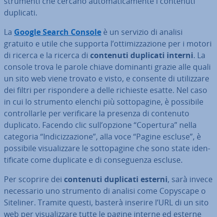
strumenti che cercano au­to­ma­ti­ca­men­te i contenuti
duplicati.
La
Google Search Console
è un servizio di analisi
gratuito e utile che supporta l’ot­ti­miz­za­zio­ne per i motori
di ricerca e la ricerca di
contenuti duplicati interni
. La
console trova le parole chiave dominanti grazie alle quali
un sito web viene trovato e visto, e consente di uti­liz­za­re
dei filtri per ri­spon­de­re a delle richieste esatte. Nel caso
in cui lo strumento elenchi più sot­to­pa­gi­ne, è possibile
con­trol­lar­le per ve­ri­fi­ca­re la presenza di contenuto
duplicato. Facendo clic sull’opzione “Copertura” nella
categoria “In­di­ciz­za­zio­ne”, alla voce “Pagine escluse”, è
possibile vi­sua­liz­za­re le sot­to­pa­gi­ne che sono state iden­
ti­fi­ca­te come duplicate e di con­se­guen­za escluse.
Per scoprire dei
contenuti duplicati esterni
, sarà invece
ne­ces­sa­rio uno strumento di analisi come Copyscape o
Siteliner. Tramite questi, basterà inserire l’URL di un sito
web per vi­sua­liz­za­re tutte le pagine interne ed esterne