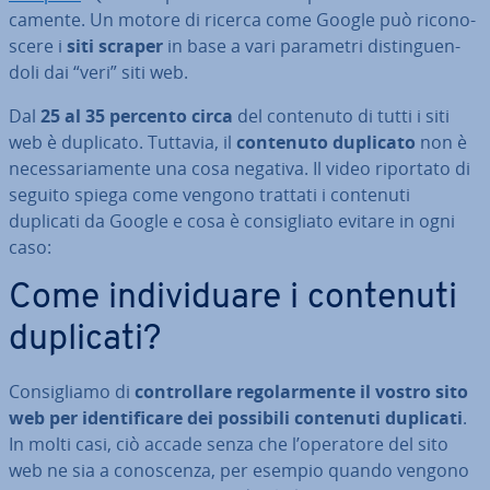
ca­men­te. Un motore di ricerca come Google può ri­co­no­
sce­re i
siti scraper
in base a vari parametri di­stin­guen­
do­li dai “veri” siti web.
Dal
25 al 35 percento circa
del contenuto di tutti i siti
web è duplicato. Tuttavia, il
contenuto duplicato
non è
ne­ces­sa­ria­men­te una cosa negativa. Il video riportato di
seguito spiega come vengono trattati i contenuti
duplicati da Google e cosa è con­si­glia­to evitare in ogni
caso:
Come in­di­vi­dua­re i contenuti
duplicati?
Con­si­glia­mo di
con­trol­la­re re­go­lar­men­te il vostro sito
web per iden­ti­fi­ca­re dei possibili contenuti duplicati
.
In molti casi, ciò accade senza che l’operatore del sito
web ne sia a co­no­scen­za, per esempio quando vengono